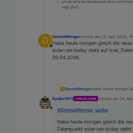
universelle Gerätedatenstruktur mit konte
sagt alles!
DennisMenger
schrieb am
23. Apr. 2026, 19
D
zuletzt editiert von
Habe heute morgen gleich die neue Ve
Online
solar-ran-today steht auf true, Dat
20.04.2026.
DennisMenger
Habe heute morgen glei
D
solar-ran-today steht 
DasBo1975
schrieb am
23. Apr
DEVELOPER
20.04.2026.
zuletzt editiert von
@
DennisMenger
sagte
:
Offline
Habe heute morgen gleich die neue 
Datenpunkt solar-ran-today steht 