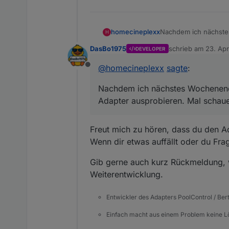
homecineplexx
Nachdem ich nächste
H
Adapter ausprobieren
DasBo1975
schrieb am
23. Apr
DEVELOPER
zuletzt editiert von
@
homecineplexx
sagte
:
Offline
Nachdem ich nächstes Wochenende
Adapter ausprobieren. Mal schau
Freut mich zu hören, dass du den A
Wenn dir etwas auffällt oder du Fra
Gib gerne auch kurz Rückmeldung, w
Weiterentwicklung.
Entwickler des Adapters PoolControl / Ber
Einfach macht aus einem Problem keine 