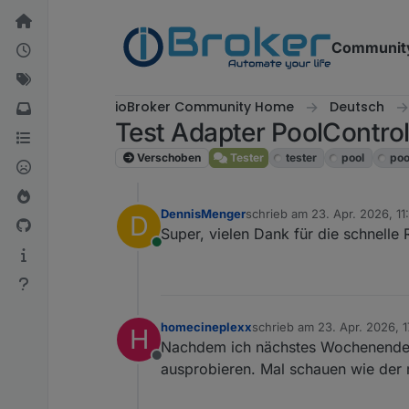
Weiter zum Inhalt
Communit
ioBroker Community Home
Deutsch
Test Adapter PoolContro
Verschoben
Tester
tester
pool
poo
DennisMenger
schrieb am
23. Apr. 2026, 11
D
zuletzt editiert von
Super, vielen Dank für die schnelle 
Online
homecineplexx
schrieb am
23. Apr. 2026, 1
H
zuletzt editiert von
Nachdem ich nächstes Wochenende a
Offline
ausprobieren. Mal schauen wie der