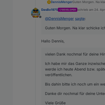
Guten Morgen. Na klar
DennisMenger
D
DasBo1975
schrieb am
24. Apr
DEVELOPER
Results
zuletzt editiert von
@
DennisMenger
sagte
:
Offline
Guten Morgen. Na klar schicke ic
Hallo Dennis,
vielen Dank nochmal für deine Hin
Ich habe mir das Ganze inzwischen
werde ich heute Abend bzw. spät
veröffentlichen.
Bis dahin bitte ich noch um ein w
Logbook
Danke dir nochmal für deine Unte
Viele Grüße