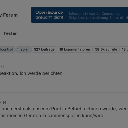
y Forum
Tester
l
lcontrol
solar
527
beiträge
19
kommentatoren
58.5k
aufrufe
18
:21
Reaktion. Ich werde berichten.
7:14
uch erstmals unseren Pool in Betrieb nehmen werde, werd
 mit meinen Geräten zusammenspielen kann/wird.