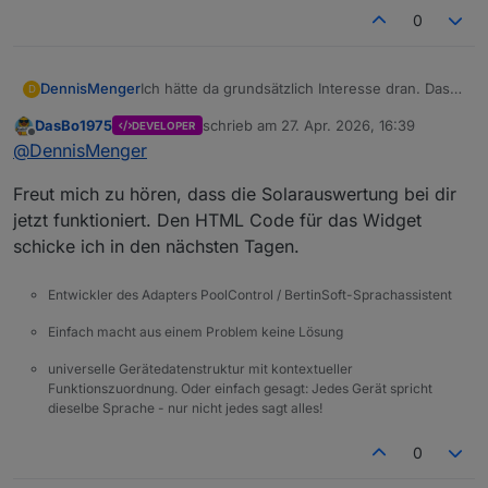
0
Ich hätte da grundsätzlich Interesse dran. Das
DennisMenger
D
wäre klasse, wenn du das teilen würdest.
DasBo1975
schrieb am
27. Apr. 2026, 16:39
DEVELOPER
PS: Solarauswertung scheint jetzt auch bei mir
zuletzt editiert von
Offline
@
DennisMenger
zu funktionieren.
Freut mich zu hören, dass die Solarauswertung bei dir
jetzt funktioniert. Den HTML Code für das Widget
schicke ich in den nächsten Tagen.
Entwickler des Adapters PoolControl / BertinSoft-Sprachassistent
Einfach macht aus einem Problem keine Lösung
universelle Gerätedatenstruktur mit kontextueller
Funktionszuordnung. Oder einfach gesagt: Jedes Gerät spricht
dieselbe Sprache - nur nicht jedes sagt alles!
0