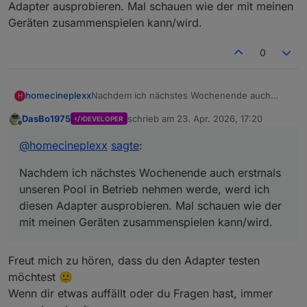
Adapter ausprobieren. Mal schauen wie der mit meinen
Geräten zusammenspielen kann/wird.
0
homecineplexx
Nachdem ich nächstes Wochenende auch
H
erstmals unseren Pool in Betrieb nehmen
DasBo1975
schrieb am
23. Apr. 2026, 17:20
DEVELOPER
werde, werd ich diesen Adapter ausprobieren.
zuletzt editiert von
Offline
Mal schauen wie der mit meinen Geräten
@
homecineplexx
sagte
:
zusammenspielen kann/wird.
Nachdem ich nächstes Wochenende auch erstmals
unseren Pool in Betrieb nehmen werde, werd ich
diesen Adapter ausprobieren. Mal schauen wie der
mit meinen Geräten zusammenspielen kann/wird.
Freut mich zu hören, dass du den Adapter testen
möchtest 🙂
Wenn dir etwas auffällt oder du Fragen hast, immer