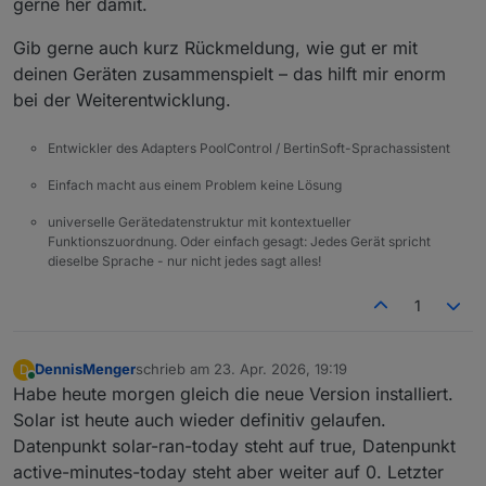
gerne her damit.
Gib gerne auch kurz Rückmeldung, wie gut er mit
deinen Geräten zusammenspielt – das hilft mir enorm
bei der Weiterentwicklung.
Entwickler des Adapters PoolControl / BertinSoft-Sprachassistent
Einfach macht aus einem Problem keine Lösung
universelle Gerätedatenstruktur mit kontextueller
Funktionszuordnung. Oder einfach gesagt: Jedes Gerät spricht
dieselbe Sprache - nur nicht jedes sagt alles!
1
DennisMenger
schrieb am
23. Apr. 2026, 19:19
D
zuletzt editiert von
Online
Habe heute morgen gleich die neue Version installiert.
Solar ist heute auch wieder definitiv gelaufen.
Datenpunkt solar-ran-today steht auf true, Datenpunkt
active-minutes-today steht aber weiter auf 0. Letzter