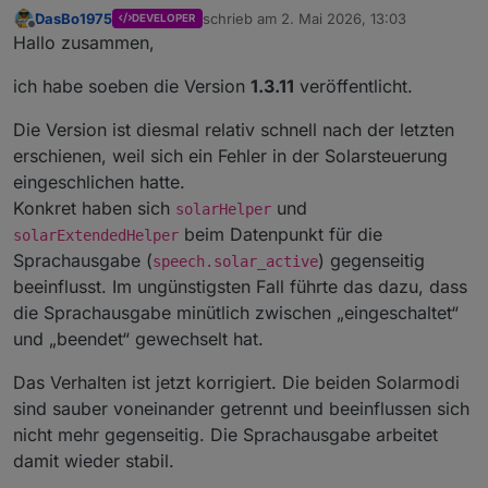
var
 el = 
document
.
getElementById
(statsId);
DasBo1975
schrieb am
2. Mai 2026, 13:03
DEVELOPER
zuletzt editiert von
Offline
Hallo zusammen,
if
 (!el) 
return
;
ich habe soeben die Version
1.3.11
veröffentlicht.
var
 min = 
cleanNumber
(
val
(states, baseResul
var
 kwh = 
cleanNumber
(
val
(states, baseResul
Die Version ist diesmal relativ schnell nach der letzten
var
 peak = 
cleanNumber
(
val
(states, baseResu
erschienen, weil sich ein Fehler in der Solarsteuerung
var
 copRaw = 
cleanNumber
(
val
(states, baseRe
eingeschlichen hatte.
var
 ran = 
val
(states, baseResults + 
".solar
Konkret haben sich
und
solarHelper
var
 effective = 
val
(states, baseResults + 
"
beim Datenpunkt für die
solarExtendedHelper
var
 state = 
val
(states, baseResults + 
".sol
Sprachausgabe (
) gegenseitig
speech.solar_active
beeinflusst. Im ungünstigsten Fall führte das dazu, dass
var
 collector = 
cleanNumber
(
val
(states, bas
die Sprachausgabe minütlich zwischen „eingeschaltet“
var
 delta = 
cleanNumber
(
val
(states, baseRes
und „beendet“ gewechselt hat.
var
 deltaColor = 
getDeltaColor
(delta);
Das Verhalten ist jetzt korrigiert. Die beiden Solarmodi
var
 cop = 
null
;
sind sauber voneinander getrennt und beeinflussen sich
var
 copText = 
"-"
;
var
 copColor = 
"#9fb3c8"
;
nicht mehr gegenseitig. Die Sprachausgabe arbeitet
damit wieder stabil.
if
 (min > 
0
 && copRaw !== 
null
 && copRaw > 