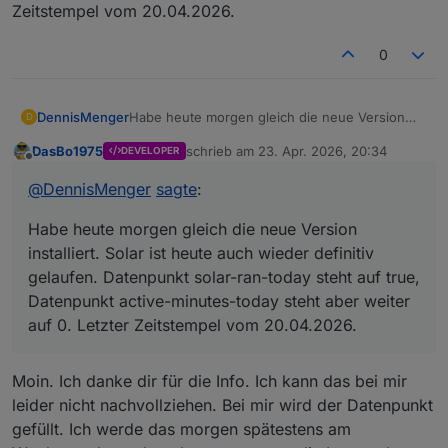
Zeitstempel vom 20.04.2026.
0
DennisMenger
Habe heute morgen gleich die neue Version
D
installiert. Solar ist heute auch wieder definitiv
DasBo1975
schrieb am
23. Apr. 2026, 20:34
DEVELOPER
gelaufen. Datenpunkt solar-ran-today steht auf
zuletzt editiert von
Offline
true, Datenpunkt active-minutes-today steht
@
DennisMenger
sagte
:
aber weiter auf 0. Letzter Zeitstempel vom
20.04.2026.
Habe heute morgen gleich die neue Version
installiert. Solar ist heute auch wieder definitiv
gelaufen. Datenpunkt solar-ran-today steht auf true,
Datenpunkt active-minutes-today steht aber weiter
auf 0. Letzter Zeitstempel vom 20.04.2026.
Moin. Ich danke dir für die Info. Ich kann das bei mir
leider nicht nachvollziehen. Bei mir wird der Datenpunkt
gefüllt. Ich werde das morgen spätestens am