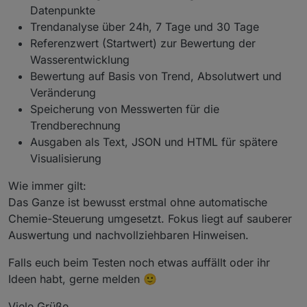
Datenpunkte
    el.
innerHTML
 =
Trendanalyse über 24h, 7 Tage und 30 Tage
"<span style='color:"
 + statusColor + 
";f
Referenzwert (Startwert) zur Bewertung der
      + 
" &nbsp; | &nbsp; COP: <b style='color:
Wasserentwicklung
      + 
" &nbsp; | &nbsp; COP-Score: <b style='
      + 
stars
(score) + 
" ("
 + score + 
"/5)</b>"
Bewertung auf Basis von Trend, Absolutwert und
      + 
" &nbsp; | &nbsp; Laufzeit: <b>"
 + 
esc
(
Veränderung
      + 
" &nbsp; | &nbsp; Solarertrag: <b style
Speicherung von Messwerten für die
      + 
" &nbsp; | &nbsp; Solarspitze: <b>"
 + 
e
Trendberechnung
      + 
"<br>"
Ausgaben als Text, JSON und HTML für spätere
      + 
"Status: <b>"
 + 
esc
(state) + 
"</b>"
Visualisierung
      + 
" &nbsp; | &nbsp; Kollektor: <b>"
 + 
esc
      + 
" &nbsp; | &nbsp; ΔT: <b style='color:"
Wie immer gilt:
  }
Das Ganze ist bewusst erstmal ohne automatische
Chemie-Steuerung umgesetzt. Fokus liegt auf sauberer
function
renderLog
(
raw
) {
var
 box = 
document
.
getElementById
(targetId)
Auswertung und nachvollziehbaren Hinweisen.
if
 (!box) 
return
;
Falls euch beim Testen noch etwas auffällt oder ihr
if
 (!raw || raw === 
"undefined"
 || raw === 
Ideen habt, gerne melden 🙂
      box.
innerHTML
 = 
"<div style='color:#ffb13
return
;
Viele Grüße