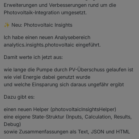
Erweiterungen und Verbesserungen rund um die
<
script
>
Photovoltaik-Integration umgesetzt.
(
function
 (
) {
var
 baseLog = 
"poolcontrol.0.analytics.insigh
✨ Neu: Photovoltaic Insights
var
 dpText = baseLog + 
".day_log_text"
;
var
 baseResults = 
"poolcontrol.0.analytics.in
Ich habe einen neuen Analysebereich
analytics.insights.photovoltaic eingeführt.
var
 targetId = 
"solarLogbookV5"
;
var
 statsId = 
"solarCopStatsV5"
;
Damit werte ich jetzt aus:
function
esc
(
t
) {
wie lange die Pumpe durch PV-Überschuss gelaufen ist
    t = 
String
(t || 
""
);
wie viel Energie dabei genutzt wurde
    t = t.
replace
(
/&/g
, 
"&amp;"
);
und welche Einsparung sich daraus ungefähr ergibt
    t = t.
replace
(
/</g
, 
"&lt;"
);
    t = t.
replace
(
/>/g
, 
"&gt;"
);
Dazu gibt es:
return
 t;
  }
einen neuen Helper (photovoltaicInsightsHelper)
eine eigene State-Struktur (Inputs, Calculation, Results,
function
val
(
states, id, fallback
) {
Debug)
if
 (states && states[id] && states[id].
val
 
sowie Zusammenfassungen als Text, JSON und HTML
return
 states[id].
val
;
    }