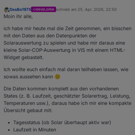
DasBo1975
schrieb am
25. Apr. 2026, 22:50
DEVELOPER
zuletzt editiert von
Offline
Moin ihr alle,
ich habe mir heute mal die Zeit genommen, ein bisschen
mit den Daten aus den Datenpunkten der
Solarauswertung zu spielen und habe mir daraus eine
kleine Solar-COP-Auswertung in VIS mit einem HTML-
Widget gebastelt.
Ich wollte euch einfach mal daran teilhaben lassen, wie
sowas aussehen kann 🙂
Die Daten kommen komplett aus den vorhandenen
States (z. B. Laufzeit, geschätzter Solarertrag, Leistung,
Temperaturen usw.), daraus habe ich mir eine kompakte
Übersicht gebaut mit:
Tagesstatus (ob Solar überhaupt aktiv war)
Laufzeit in Minuten