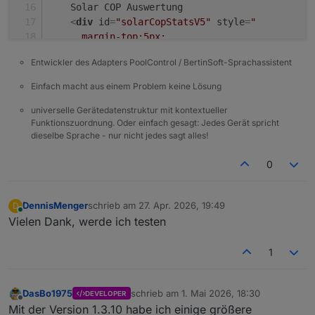
    Solar COP Auswertung
<
div
id
=
"solarCopStatsV5"
style
=
"
      margin-top:5px;
      color:#ffffff;
Entwickler des Adapters PoolControl / BertinSoft-Sprachassistent
      font-weight:normal;
      font-size:10px;
Einfach macht aus einem Problem keine Lösung
      line-height:1.35;
universelle Gerätedatenstruktur mit kontextueller
    "
>lade Tageswerte...
</
div
>
Funktionszuordnung. Oder einfach gesagt: Jedes Gerät spricht
</
div
>
dieselbe Sprache - nur nicht jedes sagt alles!
<
div
id
=
"solarLogbookV5"
style
=
"
0
    width:100%;
    height:calc(100% - 76px);
    overflow-y:auto;
DennisMenger
schrieb am
27. Apr. 2026, 19:49
D
zuletzt editiert von
    padding:0 4px 8px 4px;
Online
Vielen Dank, werde ich testen
    box-sizing:border-box;
  "
>
1
    lade...
</
div
>
DasBo1975
schrieb am
1. Mai 2026, 18:30
DEVELOPER
zuletzt editiert von
</
div
>
Offline
Mit der Version 1.3.10 habe ich einige größere