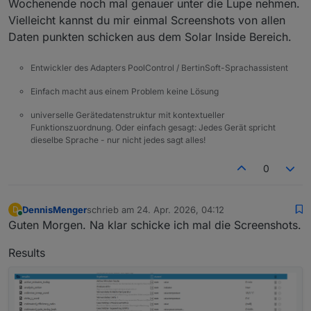
Wochenende noch mal genauer unter die Lupe nehmen.
Vielleicht kannst du mir einmal Screenshots von allen
Daten punkten schicken aus dem Solar Inside Bereich.
Entwickler des Adapters PoolControl / BertinSoft-Sprachassistent
Einfach macht aus einem Problem keine Lösung
universelle Gerätedatenstruktur mit kontextueller
Funktionszuordnung. Oder einfach gesagt: Jedes Gerät spricht
dieselbe Sprache - nur nicht jedes sagt alles!
0
DennisMenger
schrieb am
24. Apr. 2026, 04:12
D
zuletzt editiert von
Online
Guten Morgen. Na klar schicke ich mal die Screenshots.
Results