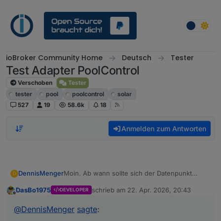
Weiter zum Inhalt
ioBroker Community Home
Deutsch
Tester
Test Adapter PoolControl
Verschoben
Tester
tester
pool
poolcontrol
solar
527
19
58.6k
18
Anmelden zum Antworten
DennisMenger
Moin. Ab wann sollte sich der Datenpunkt
D
current-entry und die anderen Datenpunkte im
DasBo1975
schrieb am
22. Apr. 2026, 20:43
DEVELOPER
Ordner logbook ändern? Mein Solar lief heute,
zuletzt editiert von
Offline
aber keine Änderung im Datenpunkt. Oder
@
DennisMenger
sagte
:
habe ich was übersehen einzustellen?