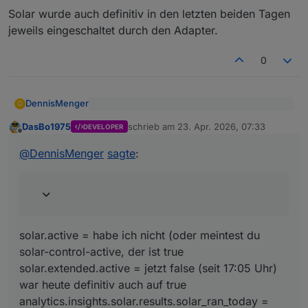
nochmal genauer an – dann könnte da tatsächlich
schicken, dann gehe ich da tiefer rein
Solar wurde auch definitiv in den letzten beiden Tagen
noch was nicht sauber greifen 👍
jeweils eingeschaltet durch den Adapter.
0
DennisMenger
D
solar.active
DasBo1975
schrieb am
23. Apr. 2026, 07:33
solar.extended.active
DEVELOPER
zuletzt editiert von
Offline
solar.active = habe ich nicht (oder meintest du
analytics.insights.solar.results.solar_r
solar-control-active, der ist true
@
DennisMenger
sagte
:
an_today
solar.extended.active = jetzt false (seit 17:05
Solar wurde auch definitiv in den letzten beiden
Uhr) war heute definitiv auch auf true
Tagen jeweils eingeschaltet durch den Adapter.
analytics.insights.solar.results.solar_ran_today =
false
solar.active = habe ich nicht (oder meintest du
solar-control-active, der ist true
solar.extended.active = jetzt false (seit 17:05 Uhr)
war heute definitiv auch auf true
analytics.insights.solar.results.solar_ran_today =