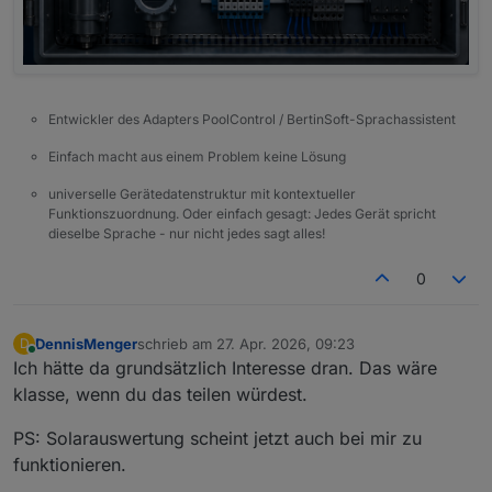
Entwickler des Adapters PoolControl / BertinSoft-Sprachassistent
Einfach macht aus einem Problem keine Lösung
universelle Gerätedatenstruktur mit kontextueller
Funktionszuordnung. Oder einfach gesagt: Jedes Gerät spricht
dieselbe Sprache - nur nicht jedes sagt alles!
0
DennisMenger
schrieb am
27. Apr. 2026, 09:23
D
zuletzt editiert von
Online
Ich hätte da grundsätzlich Interesse dran. Das wäre
klasse, wenn du das teilen würdest.
PS: Solarauswertung scheint jetzt auch bei mir zu
funktionieren.