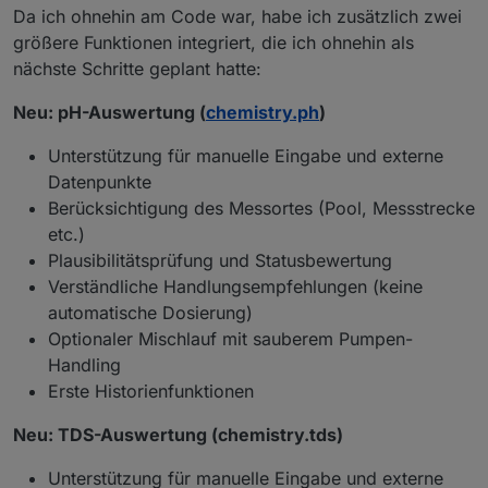
      cop = copRaw;
Da ich ohnehin am Code war, habe ich zusätzlich zwei
      copText = 
formatNumber
(cop, 
2
);
größere Funktionen integriert, die ich ohnehin als
      copColor = cop >= 
6
 ? 
"#00ff88"
 : (cop >=
nächste Schritte geplant hatte:
    }
Neu: pH-Auswertung (
chemistry.ph
)
var
 statusText = 
"Heute: keine Aktivität"
;
var
 statusColor = 
"#ffb13b"
;
Unterstützung für manuelle Eingabe und externe
Datenpunkte
if
 (ran === 
true
 || ran === 
"true"
 || min >
Berücksichtigung des Messortes (Pool, Messstrecke
      statusText = 
"Heute: Solar war aktiv"
;
etc.)
      statusColor = 
"#00ff88"
;
Plausibilitätsprüfung und Statusbewertung
    }
Verständliche Handlungsempfehlungen (keine
if
 (effective === 
true
 || effective === 
"tr
automatische Dosierung)
      statusText = 
"Solar aktuell wirksam"
;
Optionaler Mischlauf mit sauberem Pumpen-
      statusColor = 
"#00ff88"
;
Handling
    }
Erste Historienfunktionen
var
 kwhColor = kwh > 
0
 ? 
"#00ff88"
 : 
"#ffb1
Neu: TDS-Auswertung (chemistry.tds)
var
 score = 
calcCopScore
(min, cop);
var
 scoreColor = score >= 
4
 ? 
"#00ff88"
 : (
Unterstützung für manuelle Eingabe und externe