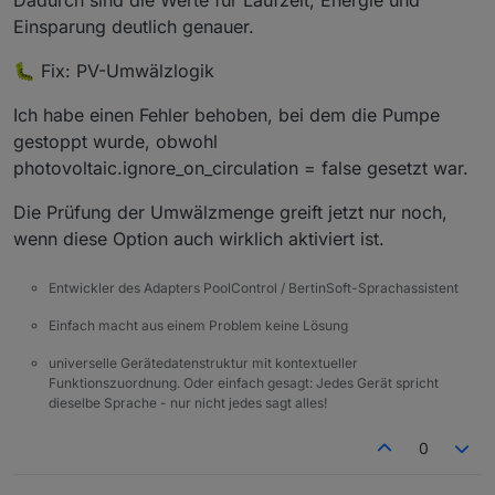
if
 (cop < 
6
) 
return
3
;
Einsparung deutlich genauer.
if
 (cop < 
8
) 
return
4
;
return
5
;
🐛 Fix: PV-Umwälzlogik
  }
Ich habe einen Fehler behoben, bei dem die Pumpe
function
stars
(
score
) {
gestoppt wurde, obwohl
var
 s = 
""
;
var
 i;
photovoltaic.ignore_on_circulation = false gesetzt war.
var
 activeColor = score >= 
4
 ? 
"#00ff88"
 : 
Die Prüfung der Umwälzmenge greift jetzt nur noch,
for
 (i = 
1
; i <= 
5
; i++) {
wenn diese Option auch wirklich aktiviert ist.
if
 (i <= score) {
        s += 
"<span style='color:"
 + activeColo
Entwickler des Adapters PoolControl / BertinSoft-Sprachassistent
      } 
else
 {
Einfach macht aus einem Problem keine Lösung
        s += 
"<span style='color:#555;'>☆</span
      }
universelle Gerätedatenstruktur mit kontextueller
    }
Funktionszuordnung. Oder einfach gesagt: Jedes Gerät spricht
dieselbe Sprache - nur nicht jedes sagt alles!
return
 s;
  }
0
function
renderStats
(
states
) {