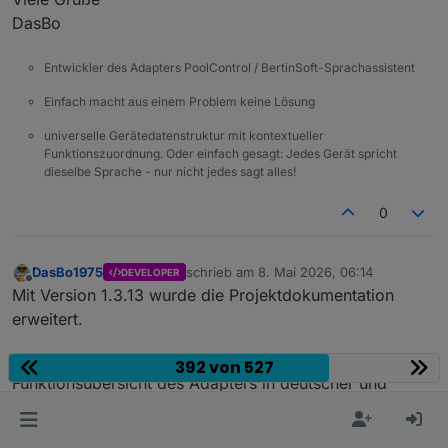
    }
DasBo
var
 lines = 
String
(raw).
split
(
/\r?\n/
).
reve
Entwickler des Adapters PoolControl / BertinSoft-Sprachassistent
var
 html = 
""
;
var
 i;
Einfach macht aus einem Problem keine Lösung
universelle Gerätedatenstruktur mit kontextueller
for
 (i = 
0
; i < lines.
length
; i++) {
Funktionszuordnung. Oder einfach gesagt: Jedes Gerät spricht
var
 line = lines[i].
trim
();
dieselbe Sprache - nur nicht jedes sagt alles!
if
 (!line) 
continue
;
0
var
 m = line.
match
(
/^([0-9]{2}:[0-9]{2})\
var
 time = 
""
;
var
 text = line;
DasBo1975
schrieb am
8. Mai 2026, 06:14
DEVELOPER
zuletzt editiert von
Offline
Mit Version 1.3.13 wurde die Projektdokumentation
if
 (m) {
erweitert.
        time = m[
1
];
        text = m[
2
];
Neu hinzugekommen ist eine ausführliche
392 von 527
      }
Funktionsübersicht des Adapters in deutscher und
englischer Sprache unter docs/de und docs/en.
var
 firstSentence = text.
split
(
". "
)[
0
] |
Die Dokumentation beschreibt die wichtigsten Bereiche
if
 (firstSentence.
length
 > 
120
) {