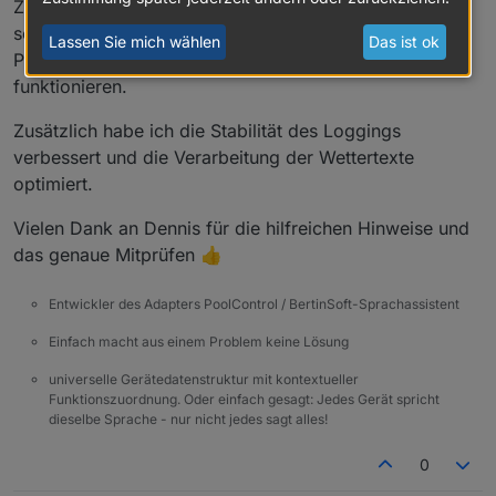
Zeitstempeln und der Tagesauswertung (z. B.
solar_ran_today und active_minutes_today). Diese
Lassen Sie mich wählen
Das ist ok
Punkte sollten jetzt wieder sauber und nachvollziehbar
funktionieren.
Zusätzlich habe ich die Stabilität des Loggings
verbessert und die Verarbeitung der Wettertexte
optimiert.
Vielen Dank an Dennis für die hilfreichen Hinweise und
das genaue Mitprüfen 👍
Entwickler des Adapters PoolControl / BertinSoft-Sprachassistent
Einfach macht aus einem Problem keine Lösung
universelle Gerätedatenstruktur mit kontextueller
Funktionszuordnung. Oder einfach gesagt: Jedes Gerät spricht
dieselbe Sprache - nur nicht jedes sagt alles!
0