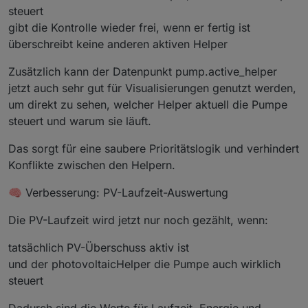
return
 n.
toFixed
(d).
replace
(
"."
, 
","
);
steuert
  }
gibt die Kontrolle wieder frei, wenn er fertig ist
überschreibt keine anderen aktiven Helper
function
getDeltaColor
(
delta
) {
if
 (delta === 
null
) 
return
"#9fb3c8"
;
Zusätzlich kann der Datenpunkt pump.active_helper
if
 (delta < 
0
) 
return
"#ff5c5c"
;
jetzt auch sehr gut für Visualisierungen genutzt werden,
if
 (delta <= 
1.5
) 
return
"#ffb13b"
;
um direkt zu sehen, welcher Helper aktuell die Pumpe
return
"#00ff88"
;
steuert und warum sie läuft.
  }
Das sorgt für eine saubere Prioritätslogik und verhindert
function
getColor
(
text
) {
Konflikte zwischen den Helpern.
if
 (text.
indexOf
(
"nicht gelaufen"
) !== -
1
 |
if
 (text.
indexOf
(
"Fehler"
) !== -
1
 || text.
i
🧠 Verbesserung: PV-Laufzeit-Auswertung
if
 (text.
indexOf
(
"OK"
) !== -
1
 || text.
index
return
"#00d8ff"
;
Die PV-Laufzeit wird jetzt nur noch gezählt, wenn:
  }
tatsächlich PV-Überschuss aktiv ist
function
calcCopScore
(
min, cop
) {
und der photovoltaicHelper die Pumpe auch wirklich
if
 (min <= 
0
 || cop === 
null
 || cop <= 
0
) 
r
steuert
if
 (cop < 
2
) 
return
1
;
if
 (cop < 
4
) 
return
2
;
Dadurch sind die Werte für Laufzeit, Energie und