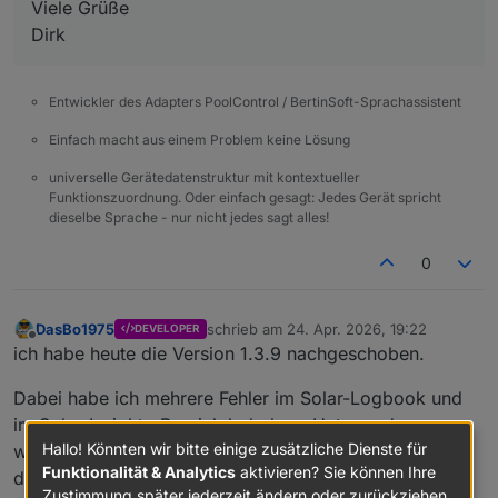
Viele Grüße
Dirk
Entwickler des Adapters PoolControl / BertinSoft-Sprachassistent
Einfach macht aus einem Problem keine Lösung
universelle Gerätedatenstruktur mit kontextueller
Funktionszuordnung. Oder einfach gesagt: Jedes Gerät spricht
dieselbe Sprache - nur nicht jedes sagt alles!
0
DasBo1975
schrieb am
24. Apr. 2026, 19:22
DEVELOPER
zuletzt editiert von
Offline
ich habe heute die Version 1.3.9 nachgeschoben.
Dabei habe ich mehrere Fehler im Solar-Logbook und
im Solar-Insights-Bereich behoben. Unter anderem
Hallo! Könnten wir bitte einige zusätzliche Dienste für
wurden teilweise Logeinträge gar nicht erstellt bzw.
Funktionalität & Analytics
aktivieren? Sie können Ihre
doppelt geschrieben, außerdem gab es Probleme bei
Zustimmung später jederzeit ändern oder zurückziehen.