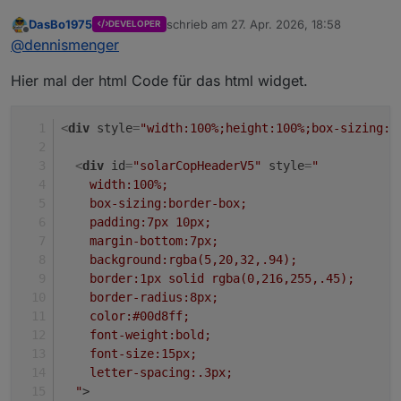
DasBo1975
schrieb am
27. Apr. 2026, 18:58
DEVELOPER
zuletzt editiert von
Offline
@
dennismenger
Hier mal der html Code für das html widget.
<
div
style
=
"width:100%;height:100%;box-sizing:b
<
div
id
=
"solarCopHeaderV5"
style
=
"
    width:100%;
    box-sizing:border-box;
    padding:7px 10px;
    margin-bottom:7px;
    background:rgba(5,20,32,.94);
    border:1px solid rgba(0,216,255,.45);
    border-radius:8px;
    color:#00d8ff;
    font-weight:bold;
    font-size:15px;
    letter-spacing:.3px;
  "
>