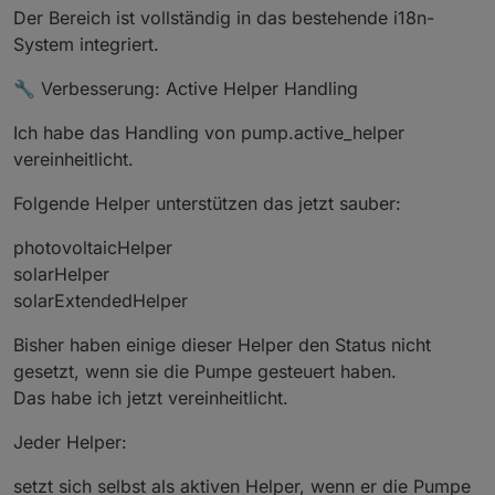
Der Bereich ist vollständig in das bestehende i18n-
return
 fallback;
  }
System integriert.
🔧 Verbesserung: Active Helper Handling
function
cleanNumber
(
v, fallback
) {
if
 (v === 
null
 || v === 
undefined
) 
return
 f
Ich habe das Handling von pump.active_helper
vereinheitlicht.
    v = 
String
(v).
trim
();
Folgende Helper unterstützen das jetzt sauber:
if
 (v === 
""
 || v === 
"(null)"
 || v === 
"nu
return
 fallback;
photovoltaicHelper
    }
solarHelper
    v = v.
replace
(
","
, 
"."
).
replace
(
/[^\d.-]/g
,
solarExtendedHelper
var
 n = 
parseFloat
(v);
Bisher haben einige dieser Helper den Status nicht
if
 (
isNaN
(n)) 
return
 fallback;
gesetzt, wenn sie die Pumpe gesteuert haben.
return
 n;
Das habe ich jetzt vereinheitlicht.
  }
Jeder Helper:
function
formatNumber
(
n, d
) {
    n = 
cleanNumber
(n, 
0
);
setzt sich selbst als aktiven Helper, wenn er die Pumpe