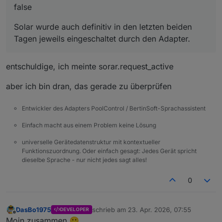
false
Solar wurde auch definitiv in den letzten beiden
Tagen jeweils eingeschaltet durch den Adapter.
entschuldige, ich meinte sorar.request_active
aber ich bin dran, das gerade zu überprüfen
Entwickler des Adapters PoolControl / BertinSoft-Sprachassistent
Einfach macht aus einem Problem keine Lösung
universelle Gerätedatenstruktur mit kontextueller
Funktionszuordnung. Oder einfach gesagt: Jedes Gerät spricht
dieselbe Sprache - nur nicht jedes sagt alles!
0
DasBo1975
schrieb am
23. Apr. 2026, 07:55
DEVELOPER
zuletzt editiert von
Offline
Moin zusammen 🙂