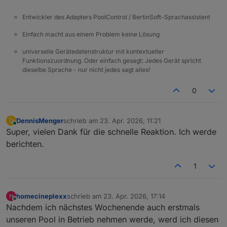
Entwickler des Adapters PoolControl / BertinSoft-Sprachassistent
Einfach macht aus einem Problem keine Lösung
universelle Gerätedatenstruktur mit kontextueller
Funktionszuordnung. Oder einfach gesagt: Jedes Gerät spricht
dieselbe Sprache - nur nicht jedes sagt alles!
0
DennisMenger
schrieb am
23. Apr. 2026, 11:21
D
zuletzt editiert von
Online
Super, vielen Dank für die schnelle Reaktion. Ich werde
berichten.
1
homecineplexx
schrieb am
23. Apr. 2026, 17:14
H
zuletzt editiert von
Offline
Nachdem ich nächstes Wochenende auch erstmals
unseren Pool in Betrieb nehmen werde, werd ich diesen