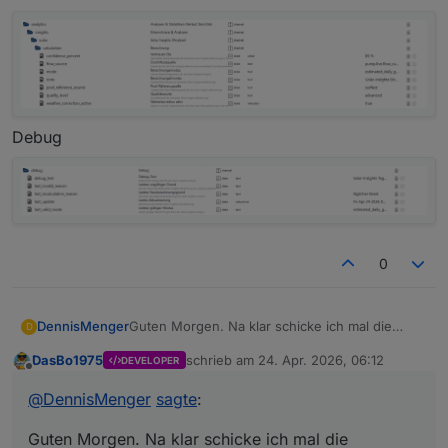
Debug
0
Guten Morgen. Na klar schicke ich mal die
DennisMenger
D
Screenshots.
DasBo1975
schrieb am
24. Apr. 2026, 06:12
DEVELOPER
Results
zuletzt editiert von
Offline
@
DennisMenger
sagte
:
Guten Morgen. Na klar schicke ich mal die