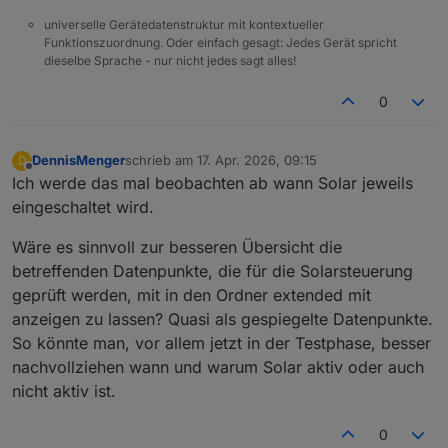
universelle Gerätedatenstruktur mit kontextueller
Funktionszuordnung. Oder einfach gesagt: Jedes Gerät spricht
dieselbe Sprache - nur nicht jedes sagt alles!
0
DennisMenger
schrieb am
17. Apr. 2026, 09:15
D
zuletzt editiert von
Offline
Ich werde das mal beobachten ab wann Solar jeweils
eingeschaltet wird.
Wäre es sinnvoll zur besseren Übersicht die
betreffenden Datenpunkte, die für die Solarsteuerung
geprüft werden, mit in den Ordner extended mit
anzeigen zu lassen? Quasi als gespiegelte Datenpunkte.
So könnte man, vor allem jetzt in der Testphase, besser
nachvollziehen wann und warum Solar aktiv oder auch
nicht aktiv ist.
0