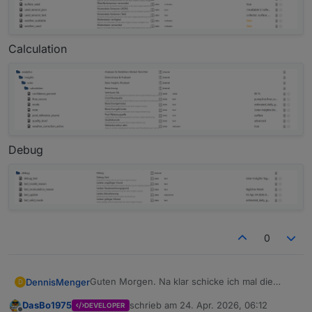
Calculation
Debug
0
Guten Morgen. Na klar schicke ich mal die
DennisMenger
D
Screenshots.
DasBo1975
schrieb am
24. Apr. 2026, 06:12
DEVELOPER
Results
zuletzt editiert von