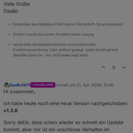
Viele Grüße
DasBo
Entwickler des Adapters PoolControl / BertinSoft-Sprachassistent
Einfach macht aus einem Problem keine Lösung
universelle Gerätedatenstruktur mit kontextueller
Funktionszuordnung. Oder einfach gesagt: Jedes Gerät spricht
dieselbe Sprache - nur nicht jedes sagt alles!
0
DasBo1975
schrieb am
21. Apr. 2026, 13:46
DEVELOPER
zuletzt editiert von
Offline
Hi zusammen,
ich habe heute noch eine neue Version nachgeschoben:
v1.3.6
Sorry dafür, dass schon wieder so schnell ein Update
kommt, aber mir ist ein unschönes Verhalten im