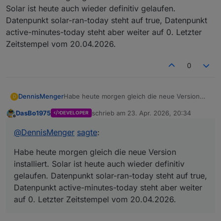
Solar ist heute auch wieder definitiv gelaufen.
Datenpunkt solar-ran-today steht auf true, Datenpunkt
active-minutes-today steht aber weiter auf 0. Letzter
Zeitstempel vom 20.04.2026.
0
DennisMenger
Habe heute morgen gleich die neue Version
D
installiert. Solar ist heute auch wieder definitiv
DasBo1975
schrieb am
23. Apr. 2026, 20:34
DEVELOPER
gelaufen. Datenpunkt solar-ran-today steht auf
zuletzt editiert von
Offline
true, Datenpunkt active-minutes-today steht
@
DennisMenger
sagte
:
aber weiter auf 0. Letzter Zeitstempel vom
20.04.2026.
Habe heute morgen gleich die neue Version
installiert. Solar ist heute auch wieder definitiv
gelaufen. Datenpunkt solar-ran-today steht auf true,
Datenpunkt active-minutes-today steht aber weiter
auf 0. Letzter Zeitstempel vom 20.04.2026.