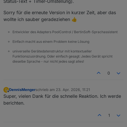
Status-Text + Timer-Umstellung).
Sorry für die erneute Version in kurzer Zeit, aber das
wollte ich sauber geradeziehen 👍
Entwickler des Adapters PoolControl / BertinSoft-Sprachassistent
Einfach macht aus einem Problem keine Lösung
universelle Gerätedatenstruktur mit kontextueller
Funktionszuordnung. Oder einfach gesagt: Jedes Gerät spricht
dieselbe Sprache - nur nicht jedes sagt alles!
0
DennisMenger
schrieb am
23. Apr. 2026, 11:21
D
zuletzt editiert von
Offline
Super, vielen Dank für die schnelle Reaktion. Ich werde
berichten.
1