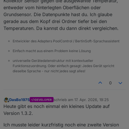
Kollektor Sensor gegen die ausgewählte Temperatur,
entweder vom hinterlegten Oberflächen oder
Grundsensor. Die Datenpunkte hast du. Ich glaube
gerade aus dem Kopf drei Ordner tiefer bei den
Temperaturen. Da kannst du dann direkt vergleichen.
Entwickler des Adapters PoolControl / BertinSoft-Sprachassistent
Einfach macht aus einem Problem keine Lösung
universelle Gerätedatenstruktur mit kontextueller
Funktionszuordnung. Oder einfach gesagt: Jedes Gerät spricht
dieselbe Sprache - nur nicht jedes sagt alles!
0
DasBo1975
schrieb am
17. Apr. 2026, 19:25
DEVELOPER
zuletzt editiert von
Offline
Heute gibt es noch einmal ein kleines Update auf
Version 1.3.2.
Ich musste leider kurzfristig noch eine zweite Version