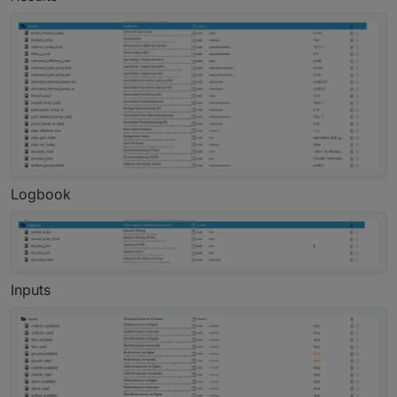
Logbook
Inputs