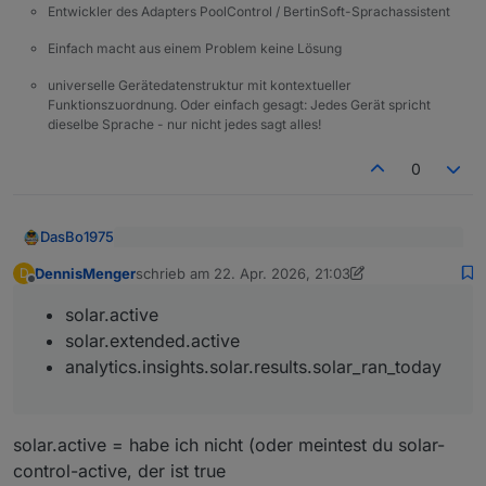
Entwickler des Adapters PoolControl / BertinSoft-Sprachassistent
Einfach macht aus einem Problem keine Lösung
universelle Gerätedatenstruktur mit kontextueller
Funktionszuordnung. Oder einfach gesagt: Jedes Gerät spricht
dieselbe Sprache - nur nicht jedes sagt alles!
0
DasBo1975
@
DennisMenger
sagte
:
DennisMenger
schrieb am
22. Apr. 2026, 21:03
D
zuletzt editiert von DennisMenger
Offline
Moin 🙂
Moin. Ab wann sollte sich der Datenpunkt
current-entry und die anderen Datenpunkte
solar.active
im Ordner logbook ändern? Mein Solar lief
der current_entry im Logbook ist kein Live-Wert,
solar.extended.active
heute, aber keine Änderung im Datenpunkt.
der sich sofort ändert, sobald Solar läuft.
analytics.insights.solar.results.solar_ran_today
Oder habe ich was übersehen einzustellen?
Der Eintrag wird nur dann neu geschrieben, wenn
Heißt konkret:
sich der erzeugte Text wirklich ändert.
Nur weil Solar heute gelaufen ist, muss sich der
Wert nicht automatisch ändern – z. B. wenn die
Was wir aber einmal prüfen sollten:
Bewertung am Ende gleich bleibt („kein
solar.active = habe ich nicht (oder meintest du solar-
nennenswerter Ertrag“ etc.).
Schau bitte kurz auf diese States:
control-active, der ist true