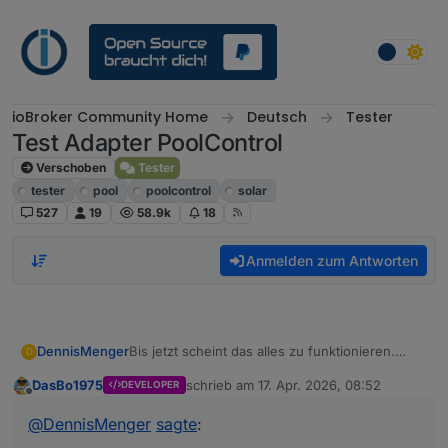
Weiter zum Inhalt
ioBroker Community Home
Deutsch
Tester
Test Adapter PoolControl
Verschoben
Tester
tester
pool
poolcontrol
solar
527
19
58.9k
18
Anmelden zum Antworten
DennisMenger
Bis jetzt scheint das alles zu funktionieren.
D
Solarsteuerung hat sich eingeschaltet, Pumpe
DasBo1975
schrieb am
17. Apr. 2026, 08:52
DEVELOPER
wurde ebenfalls eingeschaltet.
zuletzt editiert von
Offline
Wo ich jetzt noch ein wenig Bedenken habe, ist
@
DennisMenger
sagte
:
die Tatsache, dass die Prüfung, ob Solar
eingeschaltet werden soll oder nicht, ja bei