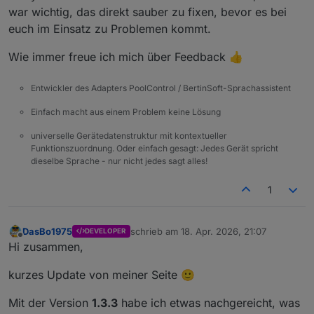
war wichtig, das direkt sauber zu fixen, bevor es bei
euch im Einsatz zu Problemen kommt.
Wie immer freue ich mich über Feedback 👍
Entwickler des Adapters PoolControl / BertinSoft-Sprachassistent
Einfach macht aus einem Problem keine Lösung
universelle Gerätedatenstruktur mit kontextueller
Funktionszuordnung. Oder einfach gesagt: Jedes Gerät spricht
dieselbe Sprache - nur nicht jedes sagt alles!
1
DasBo1975
schrieb am
18. Apr. 2026, 21:07
DEVELOPER
zuletzt editiert von
Offline
Hi zusammen,
kurzes Update von meiner Seite 🙂
Mit der Version
1.3.3
habe ich etwas nachgereicht, was