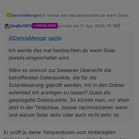
Ich werde das mal beobachten ab wann Solar
DennisMenger
D
jeweils eingeschaltet wird.
DasBo1975
schrieb am
17. Apr. 2026, 10:18
DEVELOPER
Wäre es sinnvoll zur besseren Übersicht die
zuletzt editiert von DasBo1975
Offline
betreffenden Datenpunkte, die für die
@
DennisMenger
sagte
:
Solarsteuerung geprüft werden, mit in den
Ordner extended mit anzeigen zu lassen?
Ich werde das mal beobachten ab wann Solar
Quasi als gespiegelte Datenpunkte. So könnte
man, vor allem jetzt in der Testphase, besser
jeweils eingeschaltet wird.
nachvollziehen wann und warum Solar aktiv
oder auch nicht aktiv ist.
Wäre es sinnvoll zur besseren Übersicht die
betreffenden Datenpunkte, die für die
Solarsteuerung geprüft werden, mit in den Ordner
extended mit anzeigen zu lassen? Quasi als
gespiegelte Datenpunkte. So könnte man, vor allem
jetzt in der Testphase, besser nachvollziehen wann
und warum Solar aktiv oder auch nicht aktiv ist.
Er prüft ja deine Temperaturen vom hinterlegten