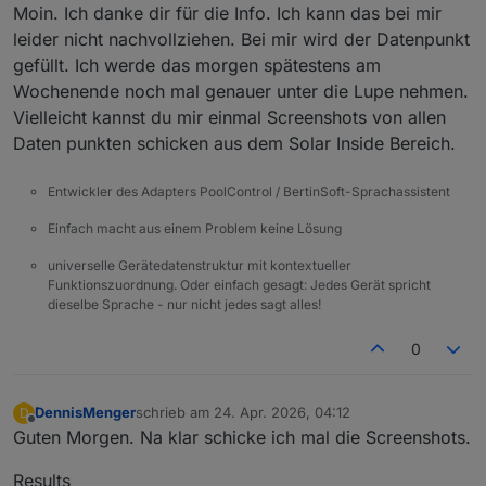
Moin. Ich danke dir für die Info. Ich kann das bei mir
leider nicht nachvollziehen. Bei mir wird der Datenpunkt
gefüllt. Ich werde das morgen spätestens am
Wochenende noch mal genauer unter die Lupe nehmen.
Vielleicht kannst du mir einmal Screenshots von allen
Daten punkten schicken aus dem Solar Inside Bereich.
Entwickler des Adapters PoolControl / BertinSoft-Sprachassistent
Einfach macht aus einem Problem keine Lösung
universelle Gerätedatenstruktur mit kontextueller
Funktionszuordnung. Oder einfach gesagt: Jedes Gerät spricht
dieselbe Sprache - nur nicht jedes sagt alles!
0
DennisMenger
schrieb am
24. Apr. 2026, 04:12
D
zuletzt editiert von
Offline
Guten Morgen. Na klar schicke ich mal die Screenshots.
Results