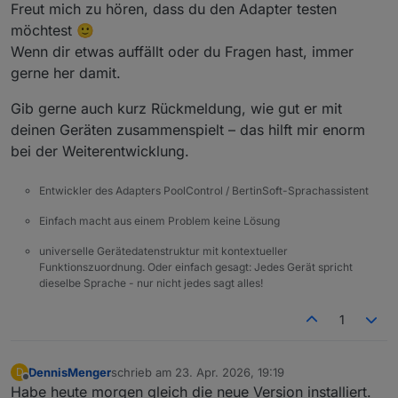
Freut mich zu hören, dass du den Adapter testen
möchtest 🙂
Wenn dir etwas auffällt oder du Fragen hast, immer
gerne her damit.
Gib gerne auch kurz Rückmeldung, wie gut er mit
deinen Geräten zusammenspielt – das hilft mir enorm
bei der Weiterentwicklung.
Entwickler des Adapters PoolControl / BertinSoft-Sprachassistent
Einfach macht aus einem Problem keine Lösung
universelle Gerätedatenstruktur mit kontextueller
Funktionszuordnung. Oder einfach gesagt: Jedes Gerät spricht
dieselbe Sprache - nur nicht jedes sagt alles!
1
DennisMenger
schrieb am
23. Apr. 2026, 19:19
D
zuletzt editiert von
Offline
Habe heute morgen gleich die neue Version installiert.