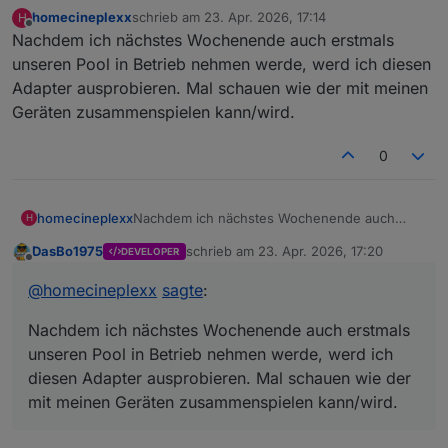
homecineplexx
schrieb am
23. Apr. 2026, 17:14
H
zuletzt editiert von
Offline
Nachdem ich nächstes Wochenende auch erstmals
unseren Pool in Betrieb nehmen werde, werd ich diesen
Adapter ausprobieren. Mal schauen wie der mit meinen
Geräten zusammenspielen kann/wird.
0
homecineplexx
Nachdem ich nächstes Wochenende auch
H
erstmals unseren Pool in Betrieb nehmen
DasBo1975
schrieb am
23. Apr. 2026, 17:20
DEVELOPER
werde, werd ich diesen Adapter ausprobieren.
zuletzt editiert von
Offline
Mal schauen wie der mit meinen Geräten
@
homecineplexx
sagte
:
zusammenspielen kann/wird.
Nachdem ich nächstes Wochenende auch erstmals
unseren Pool in Betrieb nehmen werde, werd ich
diesen Adapter ausprobieren. Mal schauen wie der
mit meinen Geräten zusammenspielen kann/wird.