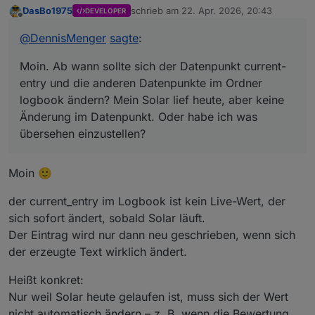
current-entry und die anderen Datenpunkte im
DasBo1975
schrieb am
22. Apr. 2026, 20:43
DEVELOPER
Ordner logbook ändern? Mein Solar lief heute,
zuletzt editiert von
Offline
aber keine Änderung im Datenpunkt. Oder
@
DennisMenger
sagte
:
habe ich was übersehen einzustellen?
Moin. Ab wann sollte sich der Datenpunkt current-
entry und die anderen Datenpunkte im Ordner
logbook ändern? Mein Solar lief heute, aber keine
Änderung im Datenpunkt. Oder habe ich was
übersehen einzustellen?
Moin 🙂
der current_entry im Logbook ist kein Live-Wert, der
sich sofort ändert, sobald Solar läuft.
Der Eintrag wird nur dann neu geschrieben, wenn sich
der erzeugte Text wirklich ändert.
Heißt konkret:
Nur weil Solar heute gelaufen ist, muss sich der Wert
nicht automatisch ändern – z. B. wenn die Bewertung