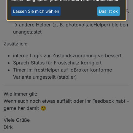
Wenn kein Frost mehr vorliegt:
→ die Pumpe wird
nur dann wieder ausgeschaltet
,
Lassen Sie mich wählen
Das ist ok
wenn der frostHelper sie zuvor selbst aktiviert hat
→ andere Helper (z. B. photovoltaicHelper) bleiben
unangetastet
Zusätzlich:
interne Logik zur Zustandszuordnung verbessert
Sprach-Status für Frostschutz korrigiert
Timer im frostHelper auf ioBroker-konforme
Variante umgestellt (stabiler)
Wie immer gilt:
Wenn euch noch etwas auffällt oder ihr Feedback habt –
gerne her damit 🙂
Viele Grüße
Dirk