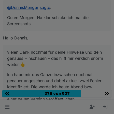
Offline
@
DennisMenger
sagte
:
Guten Morgen. Na klar schicke ich mal die
Screenshots.
Logbook
Hallo Dennis,
Inputs
vielen Dank nochmal für deine Hinweise und dein
genaues Hinschauen – das hilft mir wirklich enorm
weiter 👍
Ich habe mir das Ganze inzwischen nochmal
Calculation
genauer angesehen und dabei aktuell zwei Fehler
identifiziert. Die werde ich heute Abend bzw.
spätestens morgen sauber beheben und dann mit
379 von 527
einer neuen Version veröffentlichen.
Debug
Bis dahin bitte ich noch um ein wenig Geduld.