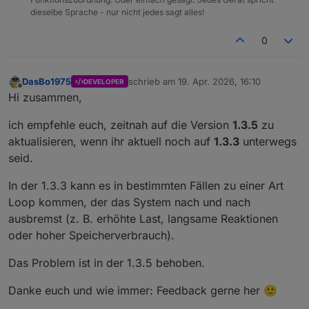
dieselbe Sprache - nur nicht jedes sagt alles!
0
DasBo1975
schrieb am
19. Apr. 2026, 16:10
DEVELOPER
zuletzt editiert von
Offline
Hi zusammen,
ich empfehle euch, zeitnah auf die Version
1.3.5
zu
aktualisieren, wenn ihr aktuell noch auf
1.3.3
unterwegs
seid.
In der 1.3.3 kann es in bestimmten Fällen zu einer Art
Loop kommen, der das System nach und nach
ausbremst (z. B. erhöhte Last, langsame Reaktionen
oder hoher Speicherverbrauch).
Das Problem ist in der 1.3.5 behoben.
Danke euch und wie immer: Feedback gerne her 🙂