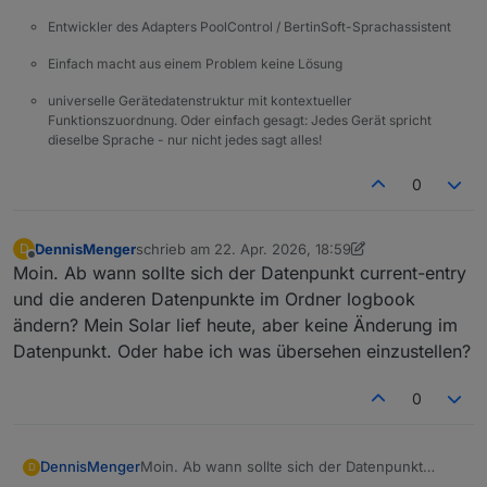
Entwickler des Adapters PoolControl / BertinSoft-Sprachassistent
Einfach macht aus einem Problem keine Lösung
universelle Gerätedatenstruktur mit kontextueller
Funktionszuordnung. Oder einfach gesagt: Jedes Gerät spricht
dieselbe Sprache - nur nicht jedes sagt alles!
0
DennisMenger
schrieb am
22. Apr. 2026, 18:59
D
zuletzt editiert von DennisMenger
Offline
Moin. Ab wann sollte sich der Datenpunkt current-entry
und die anderen Datenpunkte im Ordner logbook
ändern? Mein Solar lief heute, aber keine Änderung im
Datenpunkt. Oder habe ich was übersehen einzustellen?
0
DennisMenger
Moin. Ab wann sollte sich der Datenpunkt
D