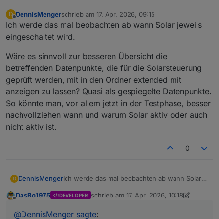
DennisMenger
schrieb am
17. Apr. 2026, 09:15
D
zuletzt editiert von
Offline
Ich werde das mal beobachten ab wann Solar jeweils
eingeschaltet wird.
Wäre es sinnvoll zur besseren Übersicht die
betreffenden Datenpunkte, die für die Solarsteuerung
geprüft werden, mit in den Ordner extended mit
anzeigen zu lassen? Quasi als gespiegelte Datenpunkte.
So könnte man, vor allem jetzt in der Testphase, besser
nachvollziehen wann und warum Solar aktiv oder auch
nicht aktiv ist.
0
Ich werde das mal beobachten ab wann Solar
DennisMenger
D
jeweils eingeschaltet wird.
DasBo1975
schrieb am
17. Apr. 2026, 10:18
DEVELOPER
Wäre es sinnvoll zur besseren Übersicht die
zuletzt editiert von DasBo1975
Offline
betreffenden Datenpunkte, die für die
@
DennisMenger
sagte
:
Solarsteuerung geprüft werden, mit in den