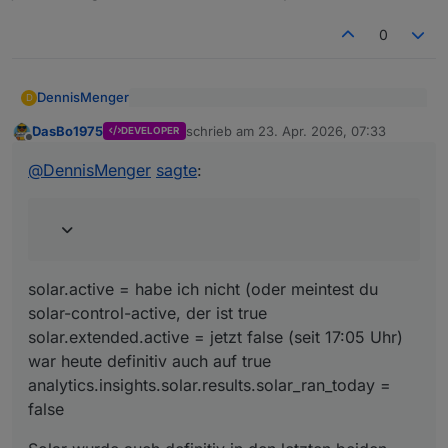
0
DennisMenger
D
solar.active
DasBo1975
schrieb am
23. Apr. 2026, 07:33
solar.extended.active
DEVELOPER
zuletzt editiert von
Offline
solar.active = habe ich nicht (oder meintest du
analytics.insights.solar.results.solar_r
solar-control-active, der ist true
@
DennisMenger
sagte
:
an_today
solar.extended.active = jetzt false (seit 17:05
Solar wurde auch definitiv in den letzten beiden
Uhr) war heute definitiv auch auf true
Tagen jeweils eingeschaltet durch den Adapter.
analytics.insights.solar.results.solar_ran_today =
false
solar.active = habe ich nicht (oder meintest du
solar-control-active, der ist true
solar.extended.active = jetzt false (seit 17:05 Uhr)
war heute definitiv auch auf true
analytics.insights.solar.results.solar_ran_today =
false