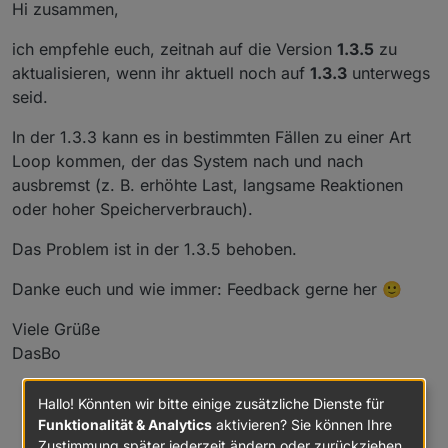
Offline
Hi zusammen,
ich empfehle euch, zeitnah auf die Version
1.3.5
zu
aktualisieren, wenn ihr aktuell noch auf
1.3.3
unterwegs
seid.
In der 1.3.3 kann es in bestimmten Fällen zu einer Art
Loop kommen, der das System nach und nach
ausbremst (z. B. erhöhte Last, langsame Reaktionen
oder hoher Speicherverbrauch).
Das Problem ist in der 1.3.5 behoben.
Danke euch und wie immer: Feedback gerne her 🙂
Viele Grüße
DasBo
Entwickler des Adapters PoolControl / BertinSoft-Sprachassistent
Hallo! Könnten wir bitte einige zusätzliche Dienste für
Funktionalität & Analytics
aktivieren? Sie können Ihre
Einfach macht aus einem Problem keine Lösung
Zustimmung später jederzeit ändern oder zurückziehen.