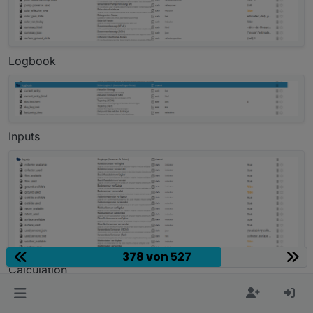
Logbook
Inputs
378 von 527
Calculation