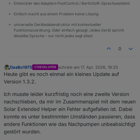
Entwickler des Adapters PoolControl / BertinSoft-Sprachassistent
Einfach macht aus einem Problem keine Lösung
universelle Gerätedatenstruktur mit kontextueller
Funktionszuordnung. Oder einfach gesagt: Jedes Gerät spricht
dieselbe Sprache - nur nicht jedes sagt alles!
0
DasBo1975
schrieb am
17. Apr. 2026, 19:25
DEVELOPER
zuletzt editiert von
Offline
Heute gibt es noch einmal ein kleines Update auf
Version 1.3.2.
Ich musste leider kurzfristig noch eine zweite Version
nachschieben, da mir im Zusammenspiel mit dem neuen
Solar Extended Helper ein Fehler aufgefallen ist. Dabei
konnte es unter bestimmten Umständen passieren, dass
andere Funktionen wie das Nachpumpen unbeabsichtigt
gestört wurden.