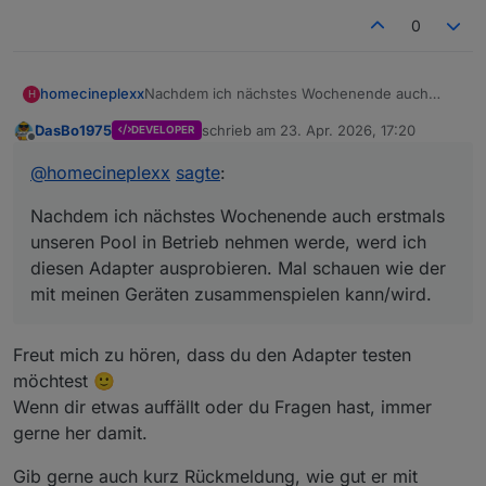
0
homecineplexx
Nachdem ich nächstes Wochenende auch
H
erstmals unseren Pool in Betrieb nehmen
DasBo1975
schrieb am
23. Apr. 2026, 17:20
DEVELOPER
werde, werd ich diesen Adapter ausprobieren.
zuletzt editiert von
Offline
Mal schauen wie der mit meinen Geräten
@
homecineplexx
sagte
:
zusammenspielen kann/wird.
Nachdem ich nächstes Wochenende auch erstmals
unseren Pool in Betrieb nehmen werde, werd ich
diesen Adapter ausprobieren. Mal schauen wie der
mit meinen Geräten zusammenspielen kann/wird.
Freut mich zu hören, dass du den Adapter testen
möchtest 🙂
Wenn dir etwas auffällt oder du Fragen hast, immer
gerne her damit.
Gib gerne auch kurz Rückmeldung, wie gut er mit