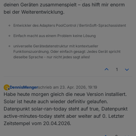
deinen Geräten zusammenspielt – das hilft mir enorm
bei der Weiterentwicklung.
Entwickler des Adapters PoolControl / BertinSoft-Sprachassistent
Einfach macht aus einem Problem keine Lösung
universelle Gerätedatenstruktur mit kontextueller
Funktionszuordnung. Oder einfach gesagt: Jedes Gerät spricht
dieselbe Sprache - nur nicht jedes sagt alles!
1
DennisMenger
schrieb am
23. Apr. 2026, 19:19
D
zuletzt editiert von
Offline
Habe heute morgen gleich die neue Version installiert.
Solar ist heute auch wieder definitiv gelaufen.
Datenpunkt solar-ran-today steht auf true, Datenpunkt
active-minutes-today steht aber weiter auf 0. Letzter
Zeitstempel vom 20.04.2026.