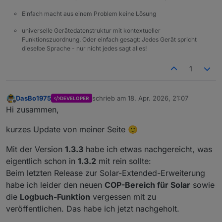
Einfach macht aus einem Problem keine Lösung
universelle Gerätedatenstruktur mit kontextueller
Funktionszuordnung. Oder einfach gesagt: Jedes Gerät spricht
dieselbe Sprache - nur nicht jedes sagt alles!
1
DasBo1975
schrieb am
18. Apr. 2026, 21:07
DEVELOPER
zuletzt editiert von
Offline
Hi zusammen,
kurzes Update von meiner Seite 🙂
Mit der Version
1.3.3
habe ich etwas nachgereicht, was
eigentlich schon in
1.3.2
mit rein sollte:
Beim letzten Release zur Solar-Extended-Erweiterung
habe ich leider den neuen
COP-Bereich für Solar
sowie
die
Logbuch-Funktion
vergessen mit zu
veröffentlichen. Das habe ich jetzt nachgeholt.