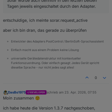
Solar wurde auch definitiv in den letzten beiden
Tagen jeweils eingeschaltet durch den Adapter.
entschuldige, ich meinte sorar.request_active
aber ich bin dran, das gerade zu überprüfen
Entwickler des Adapters PoolControl / BertinSoft-Sprachassistent
Einfach macht aus einem Problem keine Lösung
universelle Gerätedatenstruktur mit kontextueller
Funktionszuordnung. Oder einfach gesagt: Jedes Gerät spricht
dieselbe Sprache - nur nicht jedes sagt alles!
0
DasBo1975
schrieb am
23. Apr. 2026, 07:55
DEVELOPER
zuletzt editiert von
Offline
Moin zusammen 🙂
ich habe heute die Version 1.3.7 nachgeschoben,