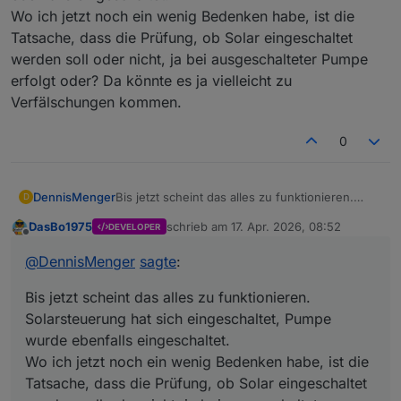
Wo ich jetzt noch ein wenig Bedenken habe, ist die
Tatsache, dass die Prüfung, ob Solar eingeschaltet
werden soll oder nicht, ja bei ausgeschalteter Pumpe
erfolgt oder? Da könnte es ja vielleicht zu
Verfälschungen kommen.
0
DennisMenger
Bis jetzt scheint das alles zu funktionieren.
D
Solarsteuerung hat sich eingeschaltet, Pumpe
DasBo1975
schrieb am
17. Apr. 2026, 08:52
DEVELOPER
wurde ebenfalls eingeschaltet.
zuletzt editiert von
Offline
Wo ich jetzt noch ein wenig Bedenken habe, ist
@
DennisMenger
sagte
:
die Tatsache, dass die Prüfung, ob Solar
eingeschaltet werden soll oder nicht, ja bei
Bis jetzt scheint das alles zu funktionieren.
ausgeschalteter Pumpe erfolgt oder? Da könnte
es ja vielleicht zu Verfälschungen kommen.
Solarsteuerung hat sich eingeschaltet, Pumpe
wurde ebenfalls eingeschaltet.
Wo ich jetzt noch ein wenig Bedenken habe, ist die
Tatsache, dass die Prüfung, ob Solar eingeschaltet