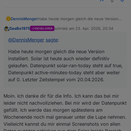
0
DennisMenger
Habe heute morgen gleich die neue Version
D
installiert. Solar ist heute auch wieder definitiv
DasBo1975
schrieb am
23. Apr. 2026, 20:34
DEVELOPER
gelaufen. Datenpunkt solar-ran-today steht auf
zuletzt editiert von
Offline
true, Datenpunkt active-minutes-today steht
@
DennisMenger
sagte
:
aber weiter auf 0. Letzter Zeitstempel vom
20.04.2026.
Habe heute morgen gleich die neue Version
installiert. Solar ist heute auch wieder definitiv
gelaufen. Datenpunkt solar-ran-today steht auf true,
Datenpunkt active-minutes-today steht aber weiter
auf 0. Letzter Zeitstempel vom 20.04.2026.
Moin. Ich danke dir für die Info. Ich kann das bei mir
leider nicht nachvollziehen. Bei mir wird der Datenpunkt
gefüllt. Ich werde das morgen spätestens am
Wochenende noch mal genauer unter die Lupe nehmen.
Vielleicht kannst du mir einmal Screenshots von allen