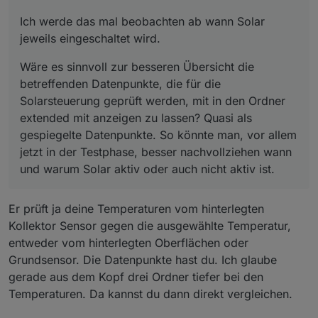
Ordner extended mit anzeigen zu lassen?
Ich werde das mal beobachten ab wann Solar
Quasi als gespiegelte Datenpunkte. So könnte
man, vor allem jetzt in der Testphase, besser
jeweils eingeschaltet wird.
nachvollziehen wann und warum Solar aktiv
oder auch nicht aktiv ist.
Wäre es sinnvoll zur besseren Übersicht die
betreffenden Datenpunkte, die für die
Solarsteuerung geprüft werden, mit in den Ordner
extended mit anzeigen zu lassen? Quasi als
gespiegelte Datenpunkte. So könnte man, vor allem
jetzt in der Testphase, besser nachvollziehen wann
und warum Solar aktiv oder auch nicht aktiv ist.
Er prüft ja deine Temperaturen vom hinterlegten
Kollektor Sensor gegen die ausgewählte Temperatur,
entweder vom hinterlegten Oberflächen oder
Grundsensor. Die Datenpunkte hast du. Ich glaube
gerade aus dem Kopf drei Ordner tiefer bei den
Temperaturen. Da kannst du dann direkt vergleichen.