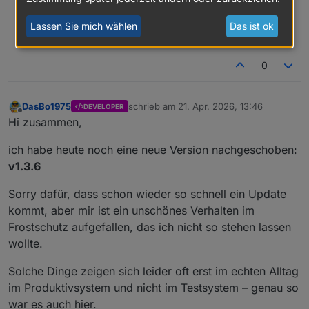
universelle Gerätedatenstruktur mit kontextueller
Funktionszuordnung. Oder einfach gesagt: Jedes Gerät spricht
Lassen Sie mich wählen
Das ist ok
dieselbe Sprache - nur nicht jedes sagt alles!
0
DasBo1975
schrieb am
21. Apr. 2026, 13:46
DEVELOPER
zuletzt editiert von
Offline
Hi zusammen,
ich habe heute noch eine neue Version nachgeschoben:
v1.3.6
Sorry dafür, dass schon wieder so schnell ein Update
kommt, aber mir ist ein unschönes Verhalten im
Frostschutz aufgefallen, das ich nicht so stehen lassen
wollte.
Solche Dinge zeigen sich leider oft erst im echten Alltag
im Produktivsystem und nicht im Testsystem – genau so
war es auch hier.