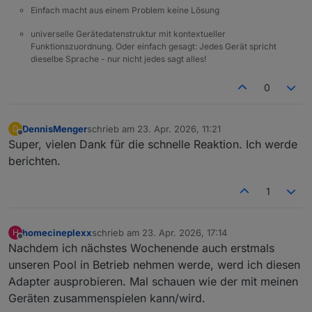
Einfach macht aus einem Problem keine Lösung
universelle Gerätedatenstruktur mit kontextueller
Funktionszuordnung. Oder einfach gesagt: Jedes Gerät spricht
dieselbe Sprache - nur nicht jedes sagt alles!
0
DennisMenger
schrieb am
23. Apr. 2026, 11:21
D
zuletzt editiert von
Offline
Super, vielen Dank für die schnelle Reaktion. Ich werde
berichten.
1
homecineplexx
schrieb am
23. Apr. 2026, 17:14
H
zuletzt editiert von
Offline
Nachdem ich nächstes Wochenende auch erstmals
unseren Pool in Betrieb nehmen werde, werd ich diesen
Adapter ausprobieren. Mal schauen wie der mit meinen
Geräten zusammenspielen kann/wird.