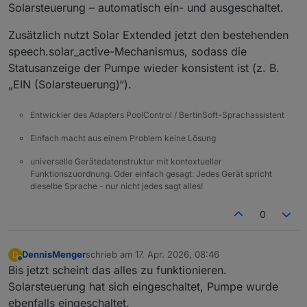
Solarsteuerung – automatisch ein- und ausgeschaltet.
Zusätzlich nutzt Solar Extended jetzt den bestehenden
speech.solar_active-Mechanismus, sodass die
Statusanzeige der Pumpe wieder konsistent ist (z. B.
„EIN (Solarsteuerung)“).
Entwickler des Adapters PoolControl / BertinSoft-Sprachassistent
Einfach macht aus einem Problem keine Lösung
universelle Gerätedatenstruktur mit kontextueller
Funktionszuordnung. Oder einfach gesagt: Jedes Gerät spricht
dieselbe Sprache - nur nicht jedes sagt alles!
0
DennisMenger
schrieb am
17. Apr. 2026, 08:46
D
zuletzt editiert von
Offline
Bis jetzt scheint das alles zu funktionieren.
Solarsteuerung hat sich eingeschaltet, Pumpe wurde
ebenfalls eingeschaltet.