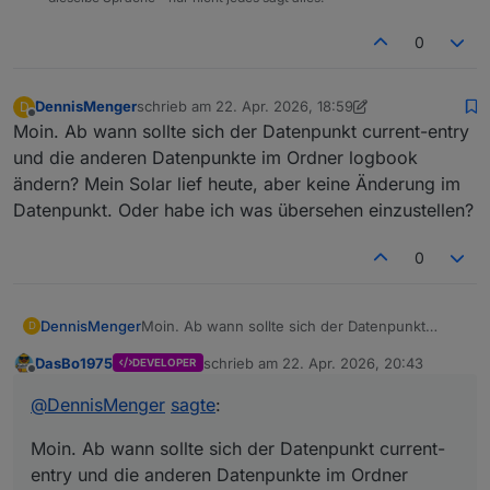
0
DennisMenger
schrieb am
22. Apr. 2026, 18:59
D
zuletzt editiert von DennisMenger
Offline
Moin. Ab wann sollte sich der Datenpunkt current-entry
und die anderen Datenpunkte im Ordner logbook
ändern? Mein Solar lief heute, aber keine Änderung im
Datenpunkt. Oder habe ich was übersehen einzustellen?
0
DennisMenger
Moin. Ab wann sollte sich der Datenpunkt
D
current-entry und die anderen Datenpunkte im
DasBo1975
schrieb am
22. Apr. 2026, 20:43
DEVELOPER
Ordner logbook ändern? Mein Solar lief heute,
zuletzt editiert von
Offline
aber keine Änderung im Datenpunkt. Oder
@
DennisMenger
sagte
:
habe ich was übersehen einzustellen?
Moin. Ab wann sollte sich der Datenpunkt current-
entry und die anderen Datenpunkte im Ordner