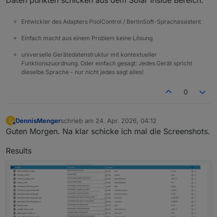
Daten punkten schicken aus dem Solar Inside Bereich.
Entwickler des Adapters PoolControl / BertinSoft-Sprachassistent
Einfach macht aus einem Problem keine Lösung
universelle Gerätedatenstruktur mit kontextueller
Funktionszuordnung. Oder einfach gesagt: Jedes Gerät spricht
dieselbe Sprache - nur nicht jedes sagt alles!
0
DennisMenger
schrieb am
24. Apr. 2026, 04:12
D
zuletzt editiert von
Offline
Guten Morgen. Na klar schicke ich mal die Screenshots.
Results