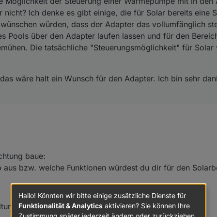
 Möglichkeit der Steuerung einer Wärmepumpe mit in den A
 nicht? Ich denke es gibt einige, die für Solar bereits eine
ch wünschen würden, dass der Adapter das vollumfänglich s
es Pools über den Adapter laufen lassen und für den Berei
emühen. Die tatsächliche "Steuerungsmöglichkeit" für Solar
k, das wäre halt ein Wunsch für den Adapter. Ich bin sehr da
ichtung baue:
p aus bzw. welche Funktionen würdest du dir für den Solar
Hallo! Könnten wir bitte einige zusätzliche Dienste für
Funktionalität & Analytics
aktivieren? Sie können Ihre
ltung?
Zustimmung später jederzeit ändern oder zurückziehen.