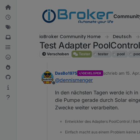
Weiter zum Inhalt
Communit
ioBroker Community Home
Deutsch
Test Adapter PoolContro
Verschoben
Tester
tester
pool
poo
DasBo1975
schrieb am
15. Apr
DEVELOPER
zuletzt editiert vo
@
dennismenger
Offline
In den nächsten Tagen werde ich in 
die Pumpe gerade durch Solar einge
Zwecke weiter verarbeiten.
Entwickler des Adapters PoolControl / Ber
Einfach macht aus einem Problem keine 