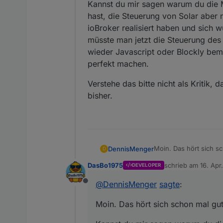
Kannst du mir sagen warum du die M
hast, die Steuerung von Solar aber n
ioBroker realisiert haben und sich
müsste man jetzt die Steuerung des
wieder Javascript oder Blockly bem
perfekt machen.
Verstehe das bitte nicht als Kritik,
bisher.
Moin. Das hört sich s
DennisMenger
D
DasBo1975
schrieb am
16. Apr
DEVELOPER
Kannst du mir sagen w
zuletzt editiert von
die Steuerung von Sola
@
DennisMenger
sagte
:
Offline
realisiert haben und 
Verstehe das bitte nic
jetzt die Steuerung d
bisher.
Moin. Das hört sich schon mal gu
Javascript oder Block
machen.