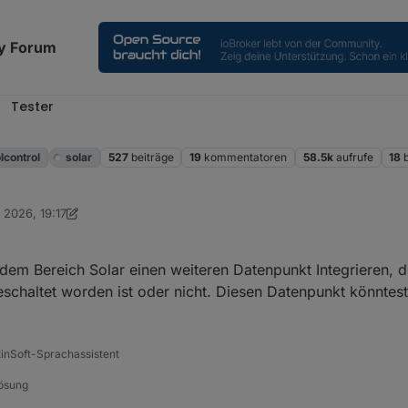
y Forum
Tester
l
lcontrol
solar
527
beiträge
19
kommentatoren
58.5k
aufrufe
18
. 2026, 19:17
n DasBo1975
dem Bereich Solar einen weiteren Datenpunkt Integrieren, d
schaltet worden ist oder nicht. Diesen Datenpunkt könntest
tinSoft-Sprachassistent
Lösung