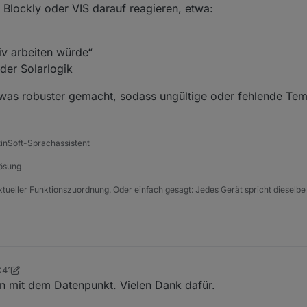
in Blockly oder VIS darauf reagieren, etwa:
iv arbeiten würde“
der Solarlogik
twas robuster gemacht, sodass ungültige oder fehlende Te
tinSoft-Sprachassistent
Lösung
xtueller Funktionszuordnung. Oder einfach gesagt: Jedes Gerät spricht dieselbe
:41
enger
an mit dem Datenpunkt. Vielen Dank dafür.