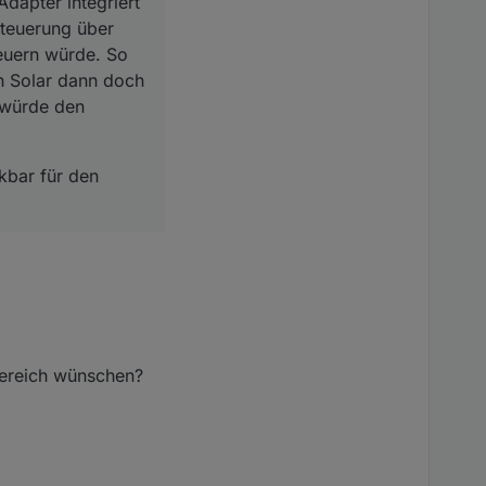
dapter integriert
 Steuerung über
teuern würde. So
ch Solar dann doch
 würde den
nkbar für den
bereich wünschen?