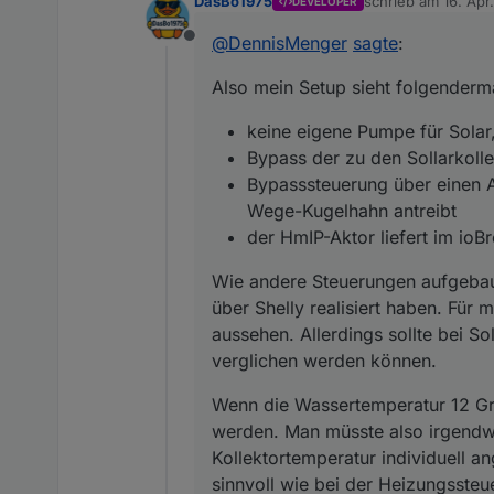
DasBo1975
schrieb am
16. Apr
DEVELOPER
keine eigene Pum
zuletzt editiert von
Wie andere Steuerunge
Bypass der zu de
@
DennisMenger
sagte
:
Offline
Shelly realisiert hab
Bypasssteuerung 
aussehen. Allerdings 
Kugelhahn antrei
Wenn die Wassertemper
Also mein Setup sieht folgenderm
werden können.
der HmIP-Aktor li
Man müsste also irge
individuell angeben kö
Würde es dir helfen, 
keine eigene Pumpe für Solar,
Heizungssteuerung un
Auf jeden Fall vielen
Bypass der zu den Sollarkoll
Bypasssteuerung über einen A
Wege-Kugelhahn antreibt
der HmIP-Aktor liefert im ioB
Wie andere Steuerungen aufgebaut 
über Shelly realisiert haben. Für
aussehen. Allerdings sollte bei S
verglichen werden können.
Wenn die Wassertemperatur 12 Gra
werden. Man müsste also irgendw
Kollektortemperatur individuell a
sinnvoll wie bei der Heizungsste