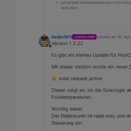
universelle Gerätedatenstruktur mit konte
sagt alles!
DasBo1975
schrieb am
16. Apr
DEVELOPER
zuletzt editiert von
Version 1.2.22
Offline
Es gibt ein kleines Update für PoolC
Mit dieser Version wurde ein neuer 
👉 solar.request_active
Dieser zeigt an, ob die Solarlogik 
Pooltemperaturen.
Wichtig dabei:
Der Datenpunkt ist read-only und die
Steuerung ein.