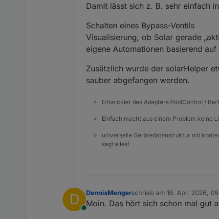
Damit lässt sich z. B. sehr einfach 
Schalten eines Bypass-Ventils
Visualisierung, ob Solar gerade „akt
eigene Automationen basierend auf 
Zusätzlich wurde der solarHelper e
sauber abgefangen werden.
Entwickler des Adapters PoolControl / Ber
Einfach macht aus einem Problem keine 
universelle Gerätedatenstruktur mit konte
sagt alles!
DennisMenger
schrieb am
16. Apr. 2026, 09
D
zuletzt editiert von DennisM
Moin. Das hört sich schon mal gut 
Online