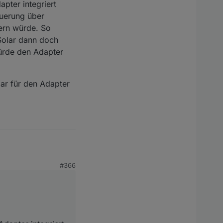
pter integriert
euerung über
uern würde. So
Solar dann doch
würde den Adapter
bar für den Adapter
#366
apter integriert hast,
rung über ioBroker
ürde. So müsste man
nkbar für den Adapter
n doch wieder
en Adapter perfekt