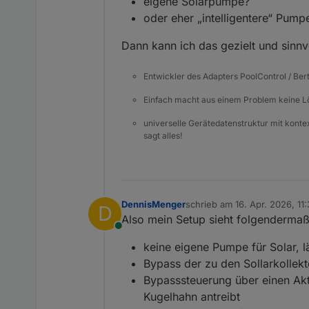
eigene Solarpumpe?
oder eher „intelligentere“ Pump
Dann kann ich das gezielt und sinnv
Entwickler des Adapters PoolControl / Ber
Einfach macht aus einem Problem keine 
universelle Gerätedatenstruktur mit konte
sagt alles!
DennisMenger
schrieb am
16. Apr. 2026, 11
D
zuletzt editiert von DennisM
Also mein Setup sieht folgendermaß
Online
keine eigene Pumpe für Solar, l
Bypass der zu den Sollarkollek
Bypasssteuerung über einen Ak
Kugelhahn antreibt