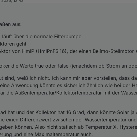
. 2026, 12:43
pe für Solar, läuft über die normale Filterpumpe
n aufgebaut sind, weiß ich nicht. Ich kann mir aber vorstellen, dass d
n Sollarkollektoren geht
en. Für meine Anwendung könnte es sicherlich ähnlich wie bei der Heiz
über einen Aktor von HmIP (HmIPnFSI16), der einen Belimo-Stellmotor
sollte bei Solar die Außentemperatur/Kollektortemperatur mit der Wasse
bt
atur 12 Grad hat und der Kollektor hat 16 Grad, dann könnte Solar ja s
aßen aus:
efert im ioBroker die Werte true oder false (jenachdem ob Strom an oder
ndwie einen Differenzwert zwischen der Wassertemperatur und der Koll
nnen. Also nicht statisch ab Temperatur X. Hysterese wäre ebenfalls sin
wenn ich dir mein Blockly für die Solarsteuerung zukommen lasse?
 läuft über die normale Filterpumpe
d eine Maximaltemperatur auch.
 Dank dafür, dass du so auf Wünsche der User eingehst.
ektoren geht
ktor von HmIP (HmIPnFSI16), der einen Belimo-Stellmotor 
roker die Werte true oder false (jenachdem ob Strom an oder
sind, weiß ich nicht. Ich kann mir aber vorstellen, dass d
 meine Anwendung könnte es sicherlich ähnlich wie bei der 
olar die Außentemperatur/Kollektortemperatur mit der Wasse
d hat und der Kollektor hat 16 Grad, dann könnte Solar ja 
ie einen Differenzwert zwischen der Wassertemperatur und
ngeben können. Also nicht statisch ab Temperatur X. Hyster
uerung und eine Maximaltemperatur auch.