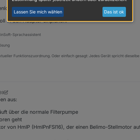
enlogik?
Lassen Sie mich wählen
Das ist ok
oll in den Adapter einplanen.
tinSoft-Sprachassistent
Lösung
xtueller Funktionszuordnung. Oder einfach gesagt: Jedes Gerät spricht dieselbe
:39
enger
en aus:
äuft über die normale Filterpumpe
toren geht
tor von HmIP (HmIPnFSI16), der einen Belimo-Stellmotor a