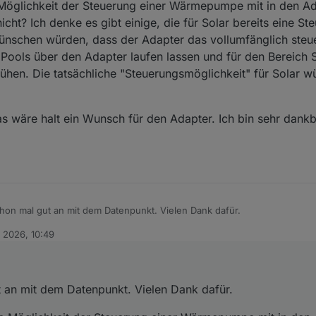
öglichkeit der Steuerung einer Wärmepumpe mit in den Ada
icht? Ich denke es gibt einige, die für Solar bereits eine St
 wünschen würden, dass der Adapter das vollumfänglich ste
 Pools über den Adapter laufen lassen und für den Bereich 
ühen. Die tatsächliche "Steuerungsmöglichkeit" für Solar 
 das wäre halt ein Wunsch für den Adapter. Ich bin sehr dank
chon mal gut an mit dem Datenpunkt. Vielen Dank dafür.
. 2026, 10:49
arum du die Möglichkeit der Steuerung einer Wärmepumpe mit in den Ad
r aber nicht? Ich denke es gibt einige, die für Solar bereits eine Steue
sich wünschen würden, dass der Adapter das vollumfänglich steuern w
ht als Kritik, das wäre halt ein Wunsch für den Adapter. Ich bin sehr da
es Pools über den Adapter laufen lassen und für den Bereich Solar dan
t an mit dem Datenpunkt. Vielen Dank dafür.
ly bemühen. Die tatsächliche "Steuerungsmöglichkeit" für Solar würde d