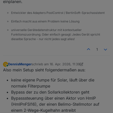
einplanen.
Entwickler des Adapters PoolControl / BertinSoft-Sprachassistent
Einfach macht aus einem Problem keine Lösung
universelle Gerätedatenstruktur mit kontextueller
Funktionszuordnung. Oder einfach gesagt: Jedes Gerät spricht
dieselbe Sprache - nur nicht jedes sagt alles!
1
DennisMenger
schrieb am
16. Apr. 2026, 11:39
D
zuletzt editiert von DennisMenger
Online
Also mein Setup sieht folgendermaßen aus:
keine eigene Pumpe für Solar, läuft über die
normale Filterpumpe
Bypass der zu den Sollarkollektoren geht
Bypasssteuerung über einen Aktor von HmIP
(HmIPnFSI16), der einen Belimo-Stellmotor auf
einem 2-Wege-Kugelhahn antreibt