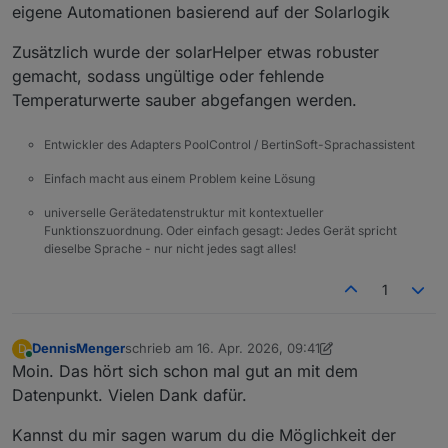
eigene Automationen basierend auf der Solarlogik
Zusätzlich wurde der solarHelper etwas robuster
gemacht, sodass ungültige oder fehlende
Temperaturwerte sauber abgefangen werden.
Entwickler des Adapters PoolControl / BertinSoft-Sprachassistent
Einfach macht aus einem Problem keine Lösung
universelle Gerätedatenstruktur mit kontextueller
Funktionszuordnung. Oder einfach gesagt: Jedes Gerät spricht
dieselbe Sprache - nur nicht jedes sagt alles!
1
DennisMenger
schrieb am
16. Apr. 2026, 09:41
D
zuletzt editiert von DennisMenger
Online
Moin. Das hört sich schon mal gut an mit dem
Datenpunkt. Vielen Dank dafür.
Kannst du mir sagen warum du die Möglichkeit der