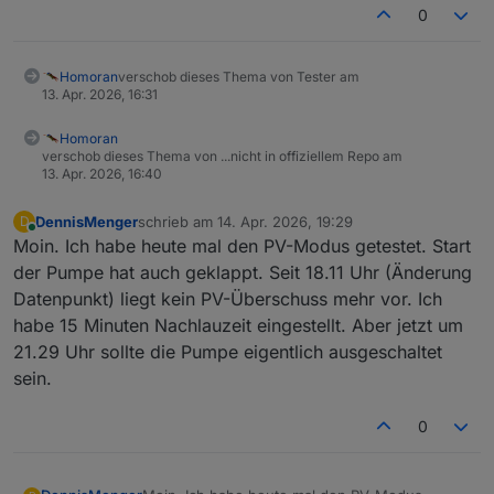
0
Homoran
verschob dieses Thema von Tester am
13. Apr. 2026, 16:31
Homoran
verschob dieses Thema von ...nicht in offiziellem Repo am
13. Apr. 2026, 16:40
DennisMenger
schrieb am
14. Apr. 2026, 19:29
D
zuletzt editiert von
Online
Moin. Ich habe heute mal den PV-Modus getestet. Start
der Pumpe hat auch geklappt. Seit 18.11 Uhr (Änderung
Datenpunkt) liegt kein PV-Überschuss mehr vor. Ich
habe 15 Minuten Nachlauzeit eingestellt. Aber jetzt um
21.29 Uhr sollte die Pumpe eigentlich ausgeschaltet
sein.
0