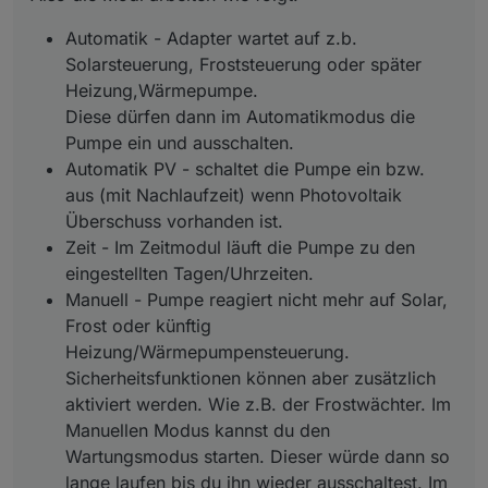
Automatik PV - schaltet die Pumpe ein bzw.
aus (mit Nachlaufzeit) wenn Photovoltaik
Automatik - Adapter wartet auf z.b.
Überschuss vorhanden ist.
Solarsteuerung, Froststeuerung oder später
Zeit - Im Zeitmodul läuft die Pumpe zu den
Heizung,Wärmepumpe.
eingestellten Tagen/Uhrzeiten.
Diese dürfen dann im Automatikmodus die
Pumpe ein und ausschalten.
Manuell - Pumpe reagiert nicht mehr auf Solar,
Frost oder künftig
Automatik PV - schaltet die Pumpe ein bzw.
Heizung/Wärmepumpensteuerung.
aus (mit Nachlaufzeit) wenn Photovoltaik
Sicherheitsfunktionen können aber zusätzlich
Überschuss vorhanden ist.
aktiviert werden. Wie z.B. der Frostwächter.
Im Manuellen Modus kannst du den
Zeit - Im Zeitmodul läuft die Pumpe zu den
Wartungsmodus starten. Dieser würde dann
eingestellten Tagen/Uhrzeiten.
so lange laufen bis du ihn wieder
Manuell - Pumpe reagiert nicht mehr auf Solar,
ausschaltest. Im Manuellen Modus wird auch
Frost oder künftig
die tägliche Umwälzmenge nicht
berücksichtigt.
Heizung/Wärmepumpensteuerung.
Sicherheitsfunktionen können aber zusätzlich
Aus - selbsterklärend
aktiviert werden. Wie z.B. der Frostwächter. Im
Manuellen Modus kannst du den
Wartungsmodus starten. Dieser würde dann so
lange laufen bis du ihn wieder ausschaltest. Im