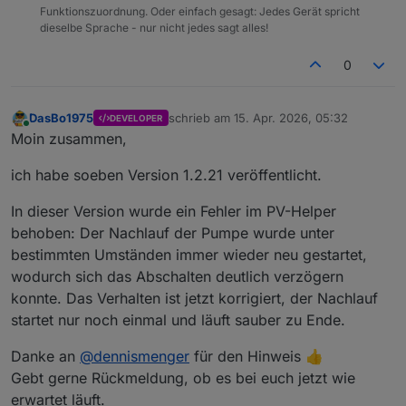
Funktionszuordnung. Oder einfach gesagt: Jedes Gerät spricht
dieselbe Sprache - nur nicht jedes sagt alles!
0
DasBo1975
schrieb am
15. Apr. 2026, 05:32
DEVELOPER
zuletzt editiert von
Online
Moin zusammen,
ich habe soeben Version 1.2.21 veröffentlicht.
In dieser Version wurde ein Fehler im PV-Helper
behoben: Der Nachlauf der Pumpe wurde unter
bestimmten Umständen immer wieder neu gestartet,
wodurch sich das Abschalten deutlich verzögern
konnte. Das Verhalten ist jetzt korrigiert, der Nachlauf
startet nur noch einmal und läuft sauber zu Ende.
Danke an
@
dennismenger
für den Hinweis 👍
Gebt gerne Rückmeldung, ob es bei euch jetzt wie
erwartet läuft.