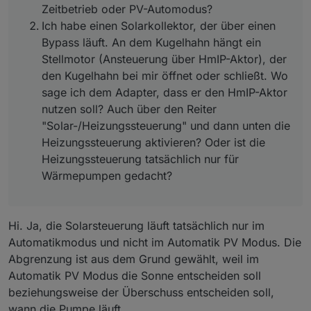
Adapter, dass er den HmIP-Aktor nutzen
Zeitbetrieb oder PV-Automodus?
soll? Auch über den Reiter
Automatik - Adapter wartet auf z.b.
Ich habe einen Solarkollektor, der über einen
"Solar-/Heizungssteuerung" und dann
Solarsteuerung, Froststeuerung oder
Bypass läuft. An dem Kugelhahn hängt ein
unten die Heizungssteuerung aktivieren?
später Heizung,Wärmepumpe.
Stellmotor (Ansteuerung über HmIP-Aktor), der
Oder ist die Heizungssteuerung
Diese dürfen dann im
tatsächlich nur für Wärmepumpen
den Kugelhahn bei mir öffnet oder schließt. Wo
Automatikmodus die Pumpe ein und
gedacht?
ausschalten.
sage ich dem Adapter, dass er den HmIP-Aktor
Automatik PV - schaltet die Pumpe
nutzen soll? Auch über den Reiter
ein bzw. aus (mit Nachlaufzeit) wenn
"Solar-/Heizungssteuerung" und dann unten die
Photovoltaik Überschuss vorhanden
Heizungssteuerung aktivieren? Oder ist die
ist.
Zeit - Im Zeitmodul läuft die Pumpe
Heizungssteuerung tatsächlich nur für
zu den eingestellten
Wärmepumpen gedacht?
Tagen/Uhrzeiten.
Manuell - Pumpe reagiert nicht mehr
auf Solar, Frost oder künftig
Heizung/Wärmepumpensteuerung.
Hi. Ja, die Solarsteuerung läuft tatsächlich nur im
Sicherheitsfunktionen können aber
Automatikmodus und nicht im Automatik PV Modus. Die
zusätzlich aktiviert werden. Wie z.B.
Abgrenzung ist aus dem Grund gewählt, weil im
der Frostwächter. Im Manuellen
Modus kannst du den
Automatik PV Modus die Sonne entscheiden soll
Wartungsmodus starten. Dieser
beziehungsweise der Überschuss entscheiden soll,
würde dann so lange laufen bis du
wann die Pumpe läuft.