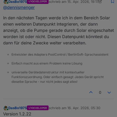
DasBo1975
schrieb am
15. Apr. 2026, 19:17
DEVELOPER
zuletzt editiert von DasBo1975
Online
@
dennismenger
In den nächsten Tagen werde ich in dem Bereich Solar
einen weiteren Datenpunkt Integrieren, der dann
anzeigt, ob die Pumpe gerade durch Solar eingeschaltet
worden ist oder nicht. Diesen Datenpunkt könntest du
dann für deine Zwecke weiter verarbeiten.
Entwickler des Adapters PoolControl / BertinSoft-Sprachassistent
Einfach macht aus einem Problem keine Lösung
universelle Gerätedatenstruktur mit kontextueller
Funktionszuordnung. Oder einfach gesagt: Jedes Gerät spricht
dieselbe Sprache - nur nicht jedes sagt alles!
0
DasBo1975
schrieb am
16. Apr. 2026, 05:30
DEVELOPER
zuletzt editiert von
Online
Version 1.2.22