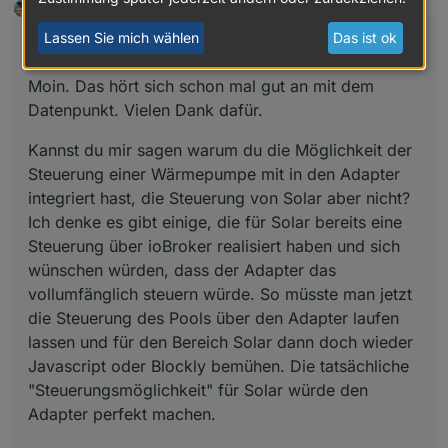
DasBo1975
schrieb am
16. Apr. 2026, 10:49
DEVELOPER
Kannst du mir sagen warum du die Möglichkeit
zuletzt editiert von
Online
der Steuerung einer Wärmepumpe mit in den
Lassen Sie mich wählen
Das ist ok
@
DennisMenger
sagte
:
Adapter integriert hast, die Steuerung von Solar
Verstehe das bitte nicht als Kritik, das wäre halt
aber nicht? Ich denke es gibt einige, die für
ein Wunsch für den Adapter. Ich bin sehr
Moin. Das hört sich schon mal gut an mit dem
Solar bereits eine Steuerung über ioBroker
dankbar für den Adapter bisher.
realisiert haben und sich wünschen würden,
Datenpunkt. Vielen Dank dafür.
dass der Adapter das vollumfänglich steuern
würde. So müsste man jetzt die Steuerung des
Kannst du mir sagen warum du die Möglichkeit der
Pools über den Adapter laufen lassen und für
Steuerung einer Wärmepumpe mit in den Adapter
den Bereich Solar dann doch wieder Javascript
integriert hast, die Steuerung von Solar aber nicht?
oder Blockly bemühen. Die tatsächliche
Ich denke es gibt einige, die für Solar bereits eine
"Steuerungsmöglichkeit" für Solar würde den
Adapter perfekt machen.
Steuerung über ioBroker realisiert haben und sich
wünschen würden, dass der Adapter das
vollumfänglich steuern würde. So müsste man jetzt
die Steuerung des Pools über den Adapter laufen
lassen und für den Bereich Solar dann doch wieder
Javascript oder Blockly bemühen. Die tatsächliche
"Steuerungsmöglichkeit" für Solar würde den
Adapter perfekt machen.