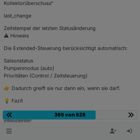
Kollektorüberschuss“
last_change
Zeitstempel der letzten Statusänderung
⚠️ Hinweis
Die Extended-Steuerung berücksichtigt automatisch:
Saisonstatus
Pumpenmodus (auto)
Prioritäten (Control / Zeitsteuerung)
👉 Dadurch greift sie nur dann ein, wenn sie darf.
💡 Fazit
Mit Version 1.3.0 wird die Solarsteuerung deutlich
365 von 528
intelligenter:
echte temperaturbasierte Regelung