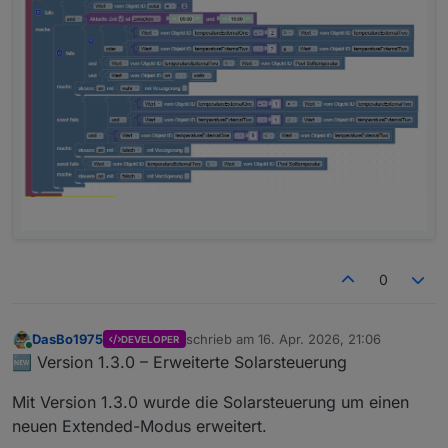
0
DasBo1975
schrieb am
16. Apr. 2026, 21:06
DEVELOPER
zuletzt editiert von
Online
🆕 Version 1.3.0 – Erweiterte Solarsteuerung
Mit Version 1.3.0 wurde die Solarsteuerung um einen
neuen Extended-Modus erweitert.