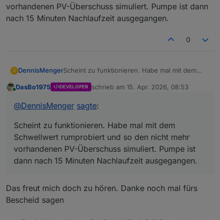
vorhandenen PV-Überschuss simuliert. Pumpe ist dann
nach 15 Minuten Nachlaufzeit ausgegangen.
0
DennisMenger
Scheint zu funktionieren. Habe mal mit dem
D
Schwellwert rumprobiert und so den nicht mehr
DasBo1975
schrieb am
15. Apr. 2026, 08:53
DEVELOPER
vorhandenen PV-Überschuss simuliert. Pumpe
zuletzt editiert von
Online
ist dann nach 15 Minuten Nachlaufzeit
@
DennisMenger
sagte
:
ausgegangen.
Scheint zu funktionieren. Habe mal mit dem
Schwellwert rumprobiert und so den nicht mehr
vorhandenen PV-Überschuss simuliert. Pumpe ist
dann nach 15 Minuten Nachlaufzeit ausgegangen.
Das freut mich doch zu hören. Danke noch mal fürs
Bescheid sagen