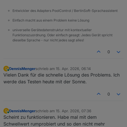
Entwickler des Adapters PoolControl / BertinSoft-Sprachassistent
Einfach macht aus einem Problem keine Lösung
universelle Gerätedatenstruktur mit kontextueller
Funktionszuordnung. Oder einfach gesagt: Jedes Gerät spricht
dieselbe Sprache - nur nicht jedes sagt alles!
0
DennisMenger
schrieb am
15. Apr. 2026, 06:14
D
zuletzt editiert von
Online
Vielen Dank für die schnelle Lösung des Problems. Ich
werde das Testen heute mit der Sonne.
0
DennisMenger
schrieb am
15. Apr. 2026, 07:36
D
zuletzt editiert von
Online
Scheint zu funktionieren. Habe mal mit dem
Schwellwert rumprobiert und so den nicht mehr