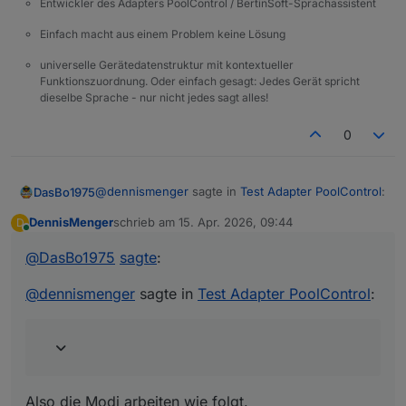
Entwickler des Adapters PoolControl / BertinSoft-Sprachassistent
Einfach macht aus einem Problem keine Lösung
universelle Gerätedatenstruktur mit kontextueller
Funktionszuordnung. Oder einfach gesagt: Jedes Gerät spricht
dieselbe Sprache - nur nicht jedes sagt alles!
0
@
dennismenger
sagte in
Test Adapter PoolControl
:
DasBo1975
DennisMenger
schrieb am
15. Apr. 2026, 09:44
D
zuletzt editiert von
Online
@
dasbo1975
Ah ok ... dann habe ich den
@
DasBo1975
sagte
:
Automatikmodus ja völlig verkehrt interpretiert.
Also die Modi arbeiten wie folgt.
Und wo liegt der Unterschied dann zum
@
dennismenger
sagte in
Test Adapter PoolControl
:
Modus Automatik (PV)?
Automatik - Adapter wartet auf z.b.
Ich hoffe ich konnte dir so etws helfen.
Solarsteuerung, Froststeuerung oder später
Heizung,Wärmepumpe.
Diese dürfen dann im Automatikmodus die
LG
Pumpe ein und ausschalten.
Also die Modi arbeiten wie folgt.