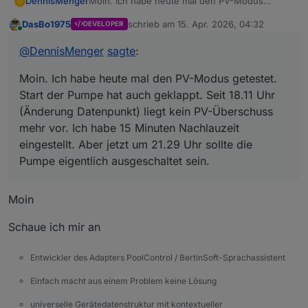
DennisMenger
Moin. Ich habe heute mal den PV-Modus
D
getestet. Start der Pumpe hat auch geklappt.
DasBo1975
schrieb am
15. Apr. 2026, 04:32
DEVELOPER
Seit 18.11 Uhr (Änderung Datenpunkt) liegt kein
zuletzt editiert von
Online
PV-Überschuss mehr vor. Ich habe 15 Minuten
@
DennisMenger
sagte
:
Nachlauzeit eingestellt. Aber jetzt um 21.29 Uhr
sollte die Pumpe eigentlich ausgeschaltet sein.
Moin. Ich habe heute mal den PV-Modus getestet.
Start der Pumpe hat auch geklappt. Seit 18.11 Uhr
(Änderung Datenpunkt) liegt kein PV-Überschuss
mehr vor. Ich habe 15 Minuten Nachlauzeit
eingestellt. Aber jetzt um 21.29 Uhr sollte die
Pumpe eigentlich ausgeschaltet sein.
Moin
Schaue ich mir an
Entwickler des Adapters PoolControl / BertinSoft-Sprachassistent
Einfach macht aus einem Problem keine Lösung
universelle Gerätedatenstruktur mit kontextueller