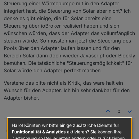
Steuerung einer Wärmepumpe mit in den Adapter
integriert hast, die Steuerung von Solar aber nicht? Ich
denke es gibt einige, die für Solar bereits eine
Steuerung über ioBroker realisiert haben und sich
wünschen würden, dass der Adapter das vollumfänglich
steuern würde. So müsste man jetzt die Steuerung des
Pools über den Adapter laufen lassen und für den
Bereich Solar dann doch wieder Javascript oder Blockly
bemühen. Die tatsächliche "Steuerungsmöglichkeit" für
Solar würde den Adapter perfekt machen.
Verstehe das bitte nicht als Kritik, das wäre halt ein
Wunsch für den Adapter. Ich bin sehr dankbar für den
Adapter bisher.
0
Hallo! Könnten wir bitte einige zusätzliche Dienste für
Moin. Das hört sich schon mal gut an mit dem
DennisMenger
D
Funktionalität & Analytics
aktivieren? Sie können Ihre
Datenpunkt. Vielen Dank dafür.
Zustimmung später jederzeit ändern oder zurückziehen.