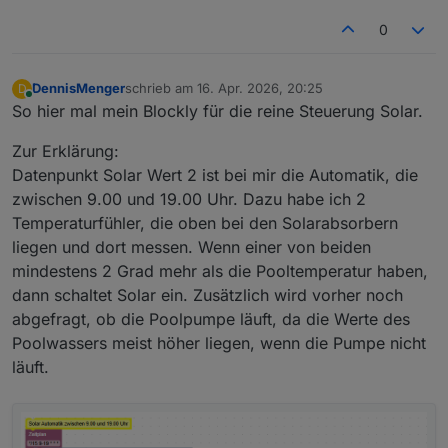
0
DennisMenger
schrieb am
16. Apr. 2026, 20:25
D
zuletzt editiert von
Online
So hier mal mein Blockly für die reine Steuerung Solar.
Zur Erklärung:
Datenpunkt Solar Wert 2 ist bei mir die Automatik, die
zwischen 9.00 und 19.00 Uhr. Dazu habe ich 2
Temperaturfühler, die oben bei den Solarabsorbern
liegen und dort messen. Wenn einer von beiden
mindestens 2 Grad mehr als die Pooltemperatur haben,
dann schaltet Solar ein. Zusätzlich wird vorher noch
abgefragt, ob die Poolpumpe läuft, da die Werte des
Poolwassers meist höher liegen, wenn die Pumpe nicht
läuft.