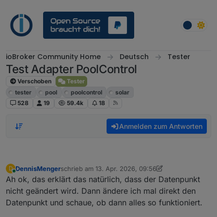
Weiter zum Inhalt
ioBroker Community Home
Deutsch
Tester
Test Adapter PoolControl
Verschoben
Tester
tester
pool
poolcontrol
solar
528
19
59.4k
18
Anmelden zum Antworten
DennisMenger
schrieb am
13. Apr. 2026, 09:56
D
zuletzt editiert von DennisMenger
Online
Ah ok, das erklärt das natürlich, dass der Datenpunkt
nicht geändert wird. Dann ändere ich mal direkt den
Datenpunkt und schaue, ob dann alles so funktioniert.