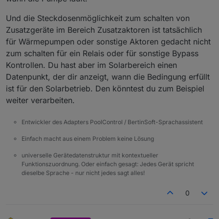
ihn wieder ausschaltest. Im
Manuellen Modus wird auch die
Und die Steckdosenmöglichkeit zum schalten von
tägliche Umwälzmenge nicht
Zusatzgeräte im Bereich Zusatzaktoren ist tatsächlich
berücksichtigt.
Aus - selbsterklärend
für Wärmepumpen oder sonstige Aktoren gedacht nicht
Ich hoffe ich konnte dir so etws helfen.
zum schalten für ein Relais oder für sonstige Bypass
Kontrollen. Du hast aber im Solarbereich einen
LG
Datenpunkt, der dir anzeigt, wann die Bedingung erfüllt
ist für den Solarbetrieb. Den könntest du zum Beispiel
weiter verarbeiten.
Entwickler des Adapters PoolControl / BertinSoft-Sprachassistent
Einfach macht aus einem Problem keine Lösung
universelle Gerätedatenstruktur mit kontextueller
Funktionszuordnung. Oder einfach gesagt: Jedes Gerät spricht
dieselbe Sprache - nur nicht jedes sagt alles!
0