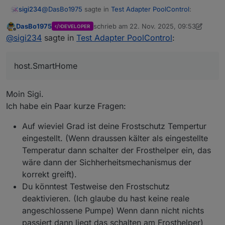
poolcontrol.0
@
DasBo1975
sagte in
Test Adapter PoolControl
:
sigi234
2025-11-22 06:04:19.935	
info
	[
createPhoto
poolcontrol.0
DasBo1975
schrieb am
22. Nov. 2025, 09:53
DEVELOPER
zuletzt editiert von DasBo1975
Offline
2025-11-22 06:04:19.780	
info
Adapter
gest
PoolControl – Version 0.6.4
@
sigi234
sagte in
Test Adapter PoolControl
:
poolcontrol.0
Pumpe läuft ständig.
Mögliche Endlosschleife, entstanden durch
2025-11-22 06:04:19.770	
info
starting.
Ve
Version 0.6.3, behoben
host.SmartHome
host.SmartHome
Nach manuellen stoppen schaltet sich die Pumpe
2025-11-22 06:04:15.037	
info
instance
sys
Sorry
wieder ein.
host.SmartHome
Keine Reaktion auf Pumpenmodus aus
Moin Sigi.
2025-11-22 06:04:15.037	
info
instance
sys
Ich habe ein Paar kurze Fragen:
host.SmartHome
2025-11-22 06:04:15.037	
info
instance
sys
Auf wieviel Grad ist deine Frostschutz Tempertur
poolcontrol.0
eingestellt. (Wenn draussen kälter als eingestellte
2025-11-22 06:04:14.910	
info
terminating
Temperatur dann schalter der Frosthelper ein, das
poolcontrol.0
wäre dann der Sichherheitsmechanismus der
2025-11-22 06:04:14.399	
info
Terminated
(
poolcontrol.0
korrekt greift).
2025-11-22 06:04:14.398	
info
terminating
Du könntest Testweise den Frostschutz
poolcontrol.0
deaktivieren. (Ich glaube du hast keine reale
2025-11-22 06:04:14.396	
info
Got
terminat
angeschlossene Pumpe) Wenn dann nicht nichts
poolcontrol.0
Edit:
passiert dann liegt das schalten am Frosthelper)