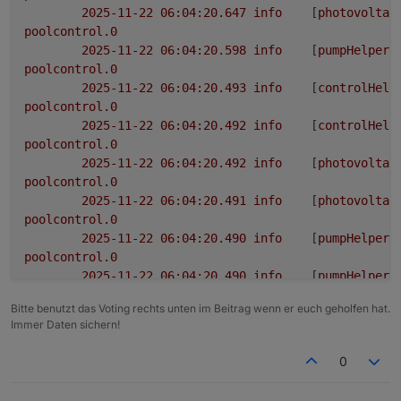
2025-11-22 06:04:20.647	
info
	[
photovoltai
poolcontrol.0
2025-11-22 06:04:20.598	
info
	[
pumpHelper2
poolcontrol.0
2025-11-22 06:04:20.493	
info
	[
controlHelp
poolcontrol.0
2025-11-22 06:04:20.492	
info
	[
controlHelp
poolcontrol.0
2025-11-22 06:04:20.492	
info
	[
photovoltai
poolcontrol.0
2025-11-22 06:04:20.491	
info
	[
photovoltai
poolcontrol.0
2025-11-22 06:04:20.490	
info
	[
pumpHelper3
poolcontrol.0
2025-11-22 06:04:20.490	
info
	[
pumpHelper3
poolcontrol.0
Bitte benutzt das Voting rechts unten im Beitrag wenn er euch geholfen hat.
2025-11-22 06:04:20.489	
info
	[
pumpHelper2
Immer Daten sichern!
poolcontrol.0
2025-11-22 06:04:20.484	
info
	[
migrationHe
0
poolcontrol.0
2025-11-22 06:04:20.328	
info
	[
migrationHe