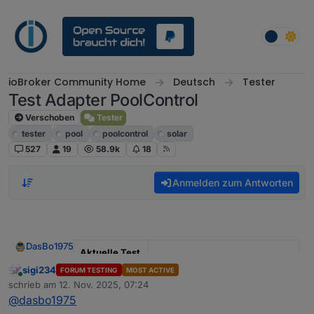
Weiter zum Inhalt
ioBroker Community Home
Deutsch
Tester
Test Adapter PoolControl
Verschoben
Tester
tester
pool
poolcontrol
solar
527
19
58.9k
18
Anmelden zum Antworten
DasBo1975
Aktuelle Test
Version
1.4.1
sigi234
FORUM TESTING
MOST ACTIVE
Online
schrieb am
12. Nov. 2025, 07:24
zuletzt editiert von
Veröffentlichu
29.09.2025
@
dasbo1975
ngsdatum