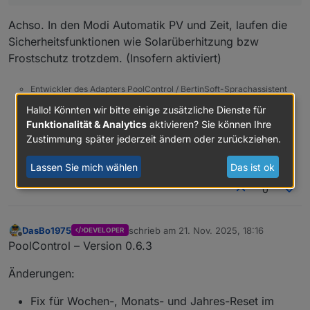
Zeit - Im Zeitmodul läuft die Pumpe zu den
Achso. In den Modi Automatik PV und Zeit, laufen die
eingestellten Tagen/Uhrzeiten.
Sicherheitsfunktionen wie Solarüberhitzung bzw
Manuell - Pumpe reagiert nicht mehr auf Solar,
Frostschutz trotzdem. (Insofern aktiviert)
Frost oder künftig
Heizung/Wärmepumpensteuerung.
Sicherheitsfunktionen können aber zusätzlich
Entwickler des Adapters PoolControl / BertinSoft-Sprachassistent
aktiviert werden. Wie z.B. der Frostwächter.
Hallo! Könnten wir bitte einige zusätzliche Dienste für
Einfach macht aus einem Problem keine Lösung
Im Manuellen Modus kannst du den
Funktionalität & Analytics
aktivieren? Sie können Ihre
Wartungsmodus starten. Dieser würde dann
universelle Gerätedatenstruktur mit kontextueller
Zustimmung später jederzeit ändern oder zurückziehen.
so lange laufen bis du ihn wieder
Funktionszuordnung. Oder einfach gesagt: Jedes Gerät spricht
ausschaltest. Im Manuellen Modus wird auch
dieselbe Sprache - nur nicht jedes sagt alles!
Lassen Sie mich wählen
Das ist ok
die tägliche Umwälzmenge nicht
berücksichtigt.
0
Aus - selbsterklärend
DasBo1975
schrieb am
21. Nov. 2025, 18:16
DEVELOPER
zuletzt editiert von
Offline
PoolControl – Version 0.6.3
Änderungen:
Fix für Wochen-, Monats- und Jahres-Reset im