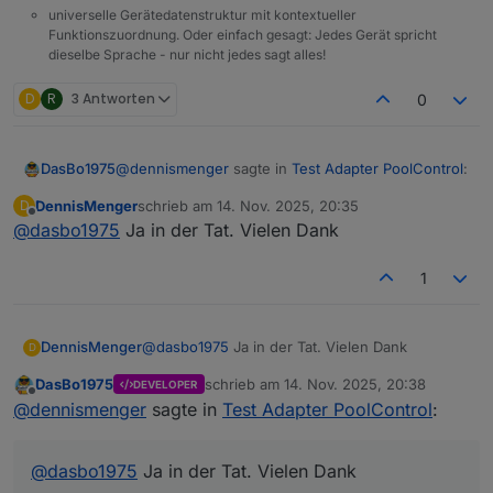
universelle Gerätedatenstruktur mit kontextueller
Funktionszuordnung. Oder einfach gesagt: Jedes Gerät spricht
dieselbe Sprache - nur nicht jedes sagt alles!
D
R
3 Antworten
0
@
dennismenger
sagte in
Test Adapter PoolControl
:
DasBo1975
DennisMenger
schrieb am
14. Nov. 2025, 20:35
D
zuletzt editiert von
Offline
@
dasbo1975
Ja in der Tat. Vielen Dank
@
dasbo1975
Ah ok ... dann habe ich den
Automatikmodus ja völlig verkehrt interpretiert.
Also die Modi arbeiten wie folgt.
1
Und wo liegt der Unterschied dann zum
Modus Automatik (PV)?
Automatik - Adapter wartet auf z.b.
Ich hoffe ich konnte dir so etws helfen.
Solarsteuerung, Froststeuerung oder später
DennisMenger
@
dasbo1975
Ja in der Tat. Vielen Dank
D
Heizung,Wärmepumpe.
Diese dürfen dann im Automatikmodus die
LG
DasBo1975
schrieb am
14. Nov. 2025, 20:38
DEVELOPER
Pumpe ein und ausschalten.
zuletzt editiert von
Offline
@
dennismenger
sagte in
Test Adapter PoolControl
:
Automatik PV - schaltet die Pumpe ein bzw.
aus (mit Nachlaufzeit) wenn Photovoltaik
@
dasbo1975
Ja in der Tat. Vielen Dank
Überschuss vorhanden ist.