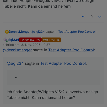
Ich finde Adapter/Widgets VIS-2 / inventwo design
Tabelle nicht. Kann da jemand helfen?
0
@
sigi234
sagte in
Test Adapter PoolControl
:
DennisMenger
D
sigi234
FORUM TESTING
MOST ACTIVE
Online
VIS-2 / inventwo design Tabelle
schrieb am
13. Nov. 2025, 10:37
zuletzt editiert von
@
dennismenger
sagte in
Test Adapter PoolControl
:
Ich finde Adapter/Widgets VIS-2 / inventwo
design Tabelle nicht. Kann da jemand helfen?
@
sigi234
sagte in
Test Adapter PoolControl
:
Ich finde Adapter/Widgets VIS-2 / inventwo design
Tabelle nicht. Kann da jemand helfen?