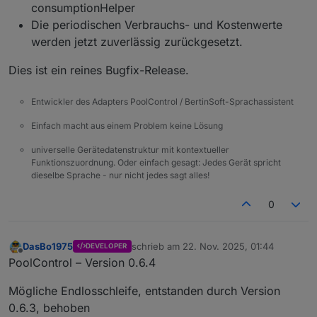
consumptionHelper
Die periodischen Verbrauchs- und Kostenwerte
werden jetzt zuverlässig zurückgesetzt.
Dies ist ein reines Bugfix-Release.
Entwickler des Adapters PoolControl / BertinSoft-Sprachassistent
Einfach macht aus einem Problem keine Lösung
universelle Gerätedatenstruktur mit kontextueller
Funktionszuordnung. Oder einfach gesagt: Jedes Gerät spricht
dieselbe Sprache - nur nicht jedes sagt alles!
0
DasBo1975
schrieb am
22. Nov. 2025, 01:44
DEVELOPER
zuletzt editiert von
Offline
PoolControl – Version 0.6.4
Mögliche Endlosschleife, entstanden durch Version
0.6.3, behoben