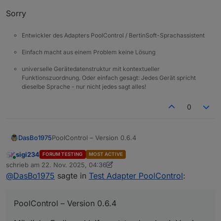
Sorry
Entwickler des Adapters PoolControl / BertinSoft-Sprachassistent
Einfach macht aus einem Problem keine Lösung
universelle Gerätedatenstruktur mit kontextueller
Funktionszuordnung. Oder einfach gesagt: Jedes Gerät spricht
dieselbe Sprache - nur nicht jedes sagt alles!
0
PoolControl – Version 0.6.4
DasBo1975
sigi234
FORUM TESTING
MOST ACTIVE
Mögliche Endlosschleife, entstanden durch Version
Online
schrieb am
22. Nov. 2025, 04:36
0.6.3, behoben
zuletzt editiert von sigi234
@
DasBo1975
sagte in
Test Adapter PoolControl
:
Sorry
PoolControl – Version 0.6.4