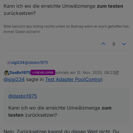
Kann ich wo die erreichte Umwälzmenge
zum testen
Github Link
https://github.com/DasBo1975/i
obroker.poolcontrol
zurücksetzen?
Adapter-Beschreibung
Bitte benutzt das Voting rechts unten im Beitrag wenn er euch geholfen hat.
Der Adapter
ioBroker.poolcontrol
dient zur
Immer Daten sichern!
Steuerung und Überwachung von Poolanlagen.
Pumpensteuerung (Automatik, Manuell,
Zu den Funktionen gehören:
Changelog (Auszug)
Zeitsteuerung, Aus) inkl. Frost- und
0
Überhitzungsschutz
Temperaturverwaltung mit bis zu 6 Sensoren,
0.0.7 – Help-Datei (
help.md
) und erste
Min/Max, Deltas und Änderungsraten
README-Version hinzugefügt
@
dasbo1975
sigi234
Solarsteuerung mit Hysterese und
0.0.6 – Verbrauchs- und Kostenberechnung
Warnschwellen
mit externem kWh-Zähler
DasBo1975
schrieb am
12. Nov. 2025, 09:22
DEVELOPER
Kann ich wo die erreichte Umwälzmenge
zum testen
zuletzt editiert von DasBo1975
11. Dez. 20
Zeitsteuerung mit bis zu 3 konfigurierbaren
Offline
0.0.5 – Sprachausgabe über Alexa und
@
sigi234
sagte in
Test Adapter PoolControl
:
zurücksetzen?
Zeitfenstern
Telegram
Laufzeit- und Umwälzberechnung
Verbrauchs- und Kostenanalyse über
@
dasbo1975
externen kWh-Zähler
Sprachausgabe über Alexa oder Telegram
Kann ich wo die erreichte Umwälzmenge
zum
testen
zurücksetzen?
Nein. Zurücksetzen kannst du diesen Wert nicht. Du