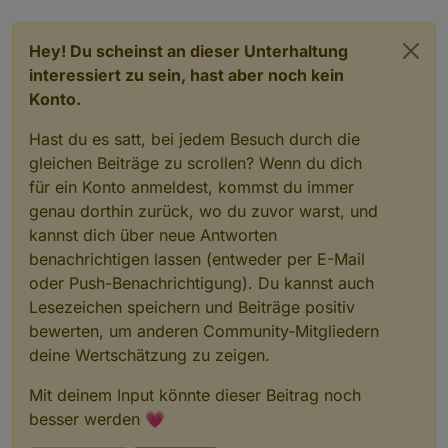
	2025-11-22 05:59:34.598	info	[pumpHelpe
poolcontrol.0

	2025-11-22 05:59:34.497	info	[controlHelp
Hey! Du scheinst an dieser Unterhaltung
poolcontrol.0

interessiert zu sein, hast aber noch kein
	2025-11-22 05:59:34.497	info	[controlH
Konto.
poolcontrol.0

	2025-11-22 05:59:34.496	info	[photovolta
Hast du es satt, bei jedem Besuch durch die
poolcontrol.0

	2025-11-22 05:59:34.496	info	[photovoltaic
gleichen Beiträge zu scrollen? Wenn du dich
poolcontrol.0

für ein Konto anmeldest, kommst du immer
	2025-11-22 05:59:34.495	info	[pumpHelpe
genau dorthin zurück, wo du zuvor warst, und
poolcontrol.0

kannst dich über neue Antworten
	2025-11-22 05:59:34.495	info	[pumpHelpe
poolcontrol.0

benachrichtigen lassen (entweder per E-Mail
	2025-11-22 05:59:34.494	info	[pumpHelpe
oder Push-Benachrichtigung). Du kannst auch
poolcontrol.0

Lesezeichen speichern und Beiträge positiv
	2025-11-22 05:59:34.492	info	[migration
poolcontrol.0

bewerten, um anderen Community-Mitgliedern
	2025-11-22 05:59:34.352	info	[migration
deine Wertschätzung zu zeigen.
poolcontrol.0

	2025-11-22 05:59:34.010	info	[createPhot
Mit deinem Input könnte dieser Beitrag noch
poolcontrol.0

besser werden 💗
	2025-11-22 05:59:33.861	info	Adapter 
poolcontrol.0
