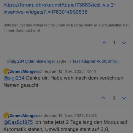
https://forum.iobroker.net/topic/73883/test-vis-2-
inventwo-widgets?_=1763014999536
Bitte benutzt das Voting rechts unten im Beitrag wenn er euch geholfen hat.
Immer Daten sichern!
1
@
dennismenger
sagte in
Test Adapter PoolControl
:
sigi234
DennisMenger
schrieb am
13. Nov. 2025, 10:44
D
zuletzt editiert von
Offline
@
sigi234
Danke dir. Habe wohl nach dem verkehrten
@
sigi234
sagte in
Test Adapter PoolControl
:
Namen gesucht
https://forum.iobroker.net/topic/73883/test-vis-2-
VIS-2 / inventwo design Tabelle
inventwo-widgets?_=1763014999536
0
Ich finde Adapter/Widgets VIS-2 / inventwo
design Tabelle nicht. Kann da jemand helfen?
DennisMenger
schrieb am
14. Nov. 2025, 05:45
D
zuletzt editiert von
Offline
@
DasBo1975
Ich hatte jetzt 2 Tage lang den Modus auf
Automatik stehen, Umwälzmenge steht auf 3,0,