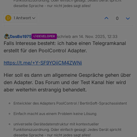
Funktionszuordnung. Oder einfach gesagt: Jedes Gerät spricht
dieselbe Sprache - nur nicht jedes sagt alles!
D
1 Antwort
0
DasBo1975
schrieb am
14. Nov. 2025, 12:33
DEVELOPER
zuletzt editiert von
Offline
Falls Interesse besteht: ich habe einen Telegramkanal
erstellt für den PoolControl Adapter.
https://t.me/+Y-SF9YOiiCM4ZWNi
Hier soll es dann um allgemeine Gespräche gehen über
den Adapter. Das Forum und der Test Kanal hier wird
aber weiterhin erstrangig behandelt.
Entwickler des Adapters PoolControl / BertinSoft-Sprachassistent
Einfach macht aus einem Problem keine Lösung
universelle Gerätedatenstruktur mit kontextueller
Funktionszuordnung. Oder einfach gesagt: Jedes Gerät spricht
dieselbe Sprache - nur nicht jedes sagt alles!