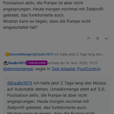
Poolsaison aktiv, die Pumpe ist aber nicht
angesprungen. Heute morgen nochmal mit Zeitprofil
getestet, das funktionierte auch.
Wodran kann es liegen, dass die Pumpe nicht
eingeschaltet hat?
0
DennisMenger
@
DasBo1975
Ich hatte jetzt 2 Tage lang den
D
Modus auf Automatik stehen, Umwälzmenge
DasBo1975
schrieb am
14. Nov. 2025, 12:27
DEVELOPER
steht auf 3,0, Poolsaison aktiv, die Pumpe ist
zuletzt editiert von
Offline
@
dennismenger
sagte in
Test Adapter PoolControl
:
aber nicht angesprungen. Heute morgen
nochmal mit Zeitprofil getestet, das
funktionierte auch.
@
DasBo1975
Ich hatte jetzt 2 Tage lang den Modus
Wodran kann es liegen, dass die Pumpe nicht
eingeschaltet hat?
auf Automatik stehen, Umwälzmenge steht auf 3,0,
Poolsaison aktiv, die Pumpe ist aber nicht
angesprungen. Heute morgen nochmal mit
Zeitprofil getestet, das funktionierte auch.
Wodran kann es liegen, dass die Pumpe nicht