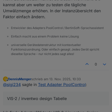
kannst aber um weiter zu testen die tägliche
Umwälzmenge erhöhen. In der Instanzübersicht den
Faktor einfach ändern.
Entwickler des Adapters PoolControl / BertinSoft-Sprachassistent
Einfach macht aus einem Problem keine Lösung
universelle Gerätedatenstruktur mit kontextueller
Funktionszuordnung. Oder einfach gesagt: Jedes Gerät spricht
dieselbe Sprache - nur nicht jedes sagt alles!
0
DennisMenger
schrieb am
13. Nov. 2025, 10:33
D
zuletzt editiert von
Offline
@
sigi234
sagte in
Test Adapter PoolControl
:
VIS-2 / inventwo design Tabelle