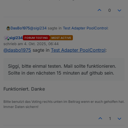
0
@
sigi234
sagte in
Test Adapter PoolControl
:
DasBo1975
sigi234
FORUM TESTING
MOST ACTIVE
Online
@
dasbo1975
schrieb am
4. Okt. 2025, 06:44
zuletzt editiert von
@
dasbo1975
sagte in
Test Adapter PoolControl
:
Siggi, bitte einmal testen. Mail sollte funktionieren.
Das bekomme ich in Dauerschleife:
Sollte in den nächsten 15 minuten auf github sein.
poolcontrol.0

Alles andere später nach Feierabend
Siggi, bitte einmal testen. Mail sollte funktionieren.
	2025-10-04 07:11:00.411	info	[speech
Sollte in den nächsten 15 minuten auf github sein.
poolcontrol.0

Funktioniert. Danke
Bitte benutzt das Voting rechts unten im Beitrag wenn er euch geholfen hat.
Immer Daten sichern!
1