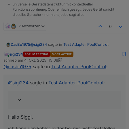
universelle Gerätedatenstruktur mit kontextueller
Funktionszuordnung. Oder einfach gesagt: Jedes Gerät spricht
dieselbe Sprache - nur nicht jedes sagt alles!
2 Antworten
0
@
sigi234
sagte in
Test Adapter PoolControl
:
DasBo1975
sigi234
FORUM TESTING
MOST ACTIVE
Online
@
dasbo1975
schrieb am
4. Okt. 2025, 15:08
zuletzt editiert von sigi234
10. Apr. 2025, 17:25
@
dasbo1975
sagte in
Test Adapter PoolControl
:
Hallo Siggi,
Aussensensor wird nicht erkannt:
ich kann den Fehler leider bei mir nicht feststellen
@
sigi234
sagte in
Test Adapter PoolControl
:
bzw. reproduzieren. Alle Haken sind in der
Instanzübersicht gesetzt bei den Sensoren?
Hast du eventuell ein Log für mich?
Hallo Siggi,
ich kann den Fehler leider bei mir nicht feststellen