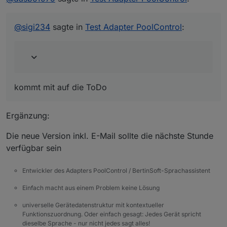
kommt mit auf die ToDo
Bitte auch eine Ausgabe per E-Mail Adapter
mit einbauen wenn möglich konfigurierbar.
@
sigi234
sagte in
Test Adapter PoolControl
:
kommt mit auf die ToDo
Ergänzung:
Die neue Version inkl. E-Mail sollte die nächste Stunde
verfügbar sein
Entwickler des Adapters PoolControl / BertinSoft-Sprachassistent
Einfach macht aus einem Problem keine Lösung
universelle Gerätedatenstruktur mit kontextueller
Funktionszuordnung. Oder einfach gesagt: Jedes Gerät spricht
dieselbe Sprache - nur nicht jedes sagt alles!