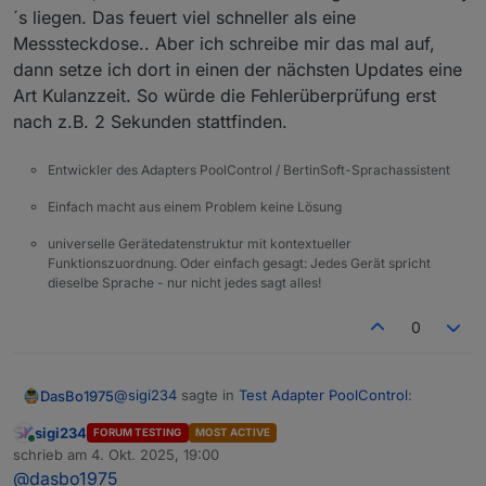
poolcontrol.0
´s liegen. Das feuert viel schneller als eine
2025-10-04 17:06:12.471	
debug
state poolco
Messsteckdose.. Aber ich schreibe mir das mal auf,
poolcontrol.0
dann setze ich dort in einen der nächsten Updates eine
2025-10-04 17:06:12.470	
debug
state poolco
Art Kulanzzeit. So würde die Fehlerüberprüfung erst
poolcontrol.0
nach z.B. 2 Sekunden stattfinden.
2025-10-04 17:06:12.469	
debug
state poolco
poolcontrol.0
Entwickler des Adapters PoolControl / BertinSoft-Sprachassistent
2025-10-04 17:06:12.469	
debug
state poolco
poolcontrol.0
Einfach macht aus einem Problem keine Lösung
2025-10-04 17:06:12.468	
debug
	[
runtimeHelp
poolcontrol.0
universelle Gerätedatenstruktur mit kontextueller
2025-10-04 17:06:12.468	
debug
state poolco
Funktionszuordnung. Oder einfach gesagt: Jedes Gerät spricht
dieselbe Sprache - nur nicht jedes sagt alles!
poolcontrol.0
2025-10-04 17:06:12.467	
debug
	[
runtimeHelp
0
poolcontrol.0
2025-10-04 17:06:12.467	
debug
state poolco
poolcontrol.0
@
sigi234
sagte in
Test Adapter PoolControl
:
DasBo1975
2025-10-04 17:06:12.466	
debug
state poolco
poolcontrol.0
sigi234
FORUM TESTING
MOST ACTIVE
2025-10-04 17:06:12.465	
warn
	[
pumpHelper
]
Online
@
dasbo1975
sagte in
Test Adapter
schrieb am
4. Okt. 2025, 19:00
zuletzt editiert von
poolcontrol.0
PoolControl
:
@
dasbo1975