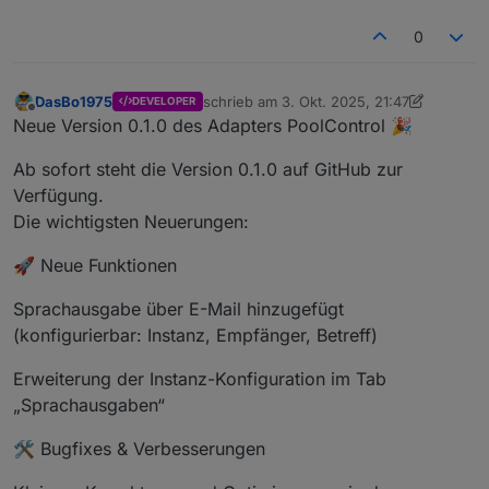
0
DasBo1975
schrieb am
3. Okt. 2025, 21:47
DEVELOPER
zuletzt editiert von DasBo1975
10. März 2
Offline
Neue Version 0.1.0 des Adapters PoolControl 🎉
Ab sofort steht die Version 0.1.0 auf GitHub zur
Verfügung.
Die wichtigsten Neuerungen:
🚀 Neue Funktionen
Sprachausgabe über E-Mail hinzugefügt
(konfigurierbar: Instanz, Empfänger, Betreff)
Erweiterung der Instanz-Konfiguration im Tab
„Sprachausgaben“
🛠️ Bugfixes & Verbesserungen