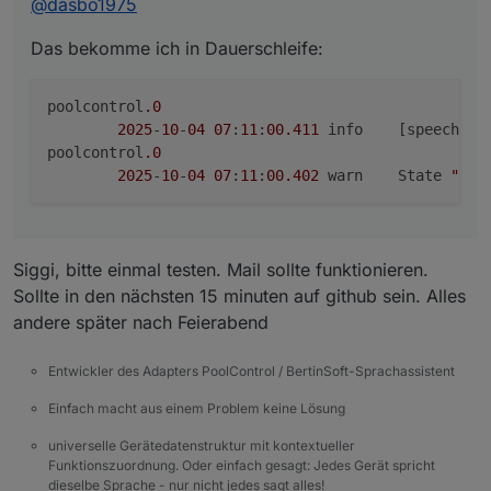
@
dasbo1975
Edit:
poolcontrol.0

E-Mail kommt keine an
Edit2:
Das bekomme ich in Dauerschleife:
Liegt sicher an meine manuell angelegten Test DP
poolcontrol
.0
2025
-
10
-
04
07
:
11
:
00.411
	info	[speec
poolcontrol
.0
2025
-
10
-
04
07
:
11
:
00.402
	warn	State 
"ema
Siggi, bitte einmal testen. Mail sollte funktionieren.
Sollte in den nächsten 15 minuten auf github sein. Alles
andere später nach Feierabend
Entwickler des Adapters PoolControl / BertinSoft-Sprachassistent
Einfach macht aus einem Problem keine Lösung
universelle Gerätedatenstruktur mit kontextueller
Funktionszuordnung. Oder einfach gesagt: Jedes Gerät spricht
dieselbe Sprache - nur nicht jedes sagt alles!