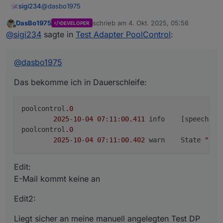
@
dasbo1975
sigi234
DasBo1975
schrieb am
4. Okt. 2025, 05:56
DEVELOPER
Das bekomme ich in Dauerschleife:
zuletzt editiert von
Offline
@
sigi234
sagte in
Test Adapter PoolControl
:
poolcontrol.0

	2025-10-04 07:11:00.411	info	[speechHelpe
@
dasbo1975
Edit:
poolcontrol.0

E-Mail kommt keine an
Edit2:
Das bekomme ich in Dauerschleife:
Liegt sicher an meine manuell angelegten Test DP
poolcontrol
.0
2025
-
10
-
04
07
:
11
:
00.411
	info	[speec
poolcontrol
.0
2025
-
10
-
04
07
:
11
:
00.402
	warn	State 
"ema
Edit:
E-Mail kommt keine an
Edit2:
Liegt sicher an meine manuell angelegten Test DP