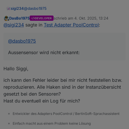
@
dasbo1975
sigi234
DasBo1975
schrieb am
4. Okt. 2025, 13:24
DEVELOPER
Aussensensor wird nicht erkannt:
zuletzt editiert von
Offline
@
sigi234
sagte in
Test Adapter PoolControl
:
@
dasbo1975
Aussensensor wird nicht erkannt:
Hallo Siggi,
ich kann den Fehler leider bei mir nicht feststellen bzw.
reproduzieren. Alle Haken sind in der Instanzübersicht
gesetzt bei den Sensoren?
Hast du eventuell ein Log für mich?
Entwickler des Adapters PoolControl / BertinSoft-Sprachassistent
Einfach macht aus einem Problem keine Lösung