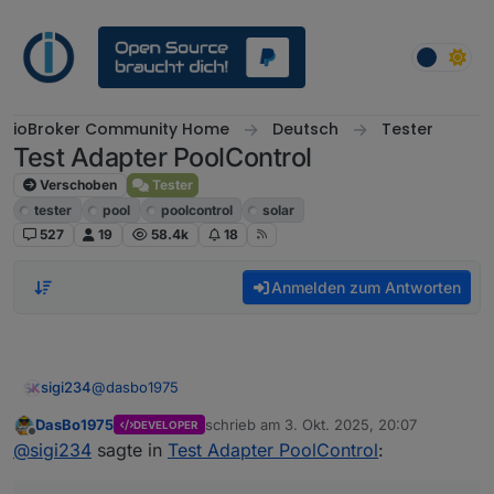
Weiter zum Inhalt
ioBroker Community Home
Deutsch
Tester
Test Adapter PoolControl
Verschoben
Tester
tester
pool
poolcontrol
solar
527
19
58.4k
18
Anmelden zum Antworten
@
dasbo1975
sigi234
DasBo1975
schrieb am
3. Okt. 2025, 20:07
DEVELOPER
Bitte auch eine Ausgabe per E-Mail Adapter mit
zuletzt editiert von
Offline
@
sigi234
sagte in
Test Adapter PoolControl
:
einbauen wenn möglich konfigurierbar.