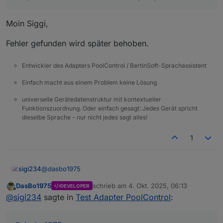
Moin Siggi,
Fehler gefunden wird später behoben.
Entwickler des Adapters PoolControl / BertinSoft-Sprachassistent
Einfach macht aus einem Problem keine Lösung
universelle Gerätedatenstruktur mit kontextueller
Funktionszuordnung. Oder einfach gesagt: Jedes Gerät spricht
dieselbe Sprache - nur nicht jedes sagt alles!
1
@
dasbo1975
sigi234
DasBo1975
schrieb am
4. Okt. 2025, 06:13
DEVELOPER
Das bekomme ich in Dauerschleife:
zuletzt editiert von
Offline
@
sigi234
sagte in
Test Adapter PoolControl
:
poolcontrol.0

	2025-10-04 07:11:00.411	info	[speechHelpe