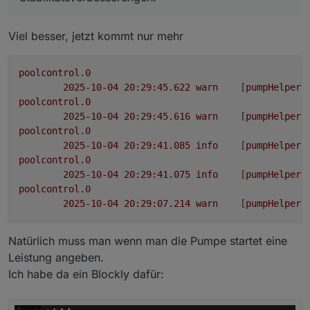
poolcontrol.0
2025-10-04 17:06:12.710	
info
	[
pumpHelper
]
Viel besser, jetzt kommt nur mehr
poolcontrol.0
2025-10-04 17:06:12.601	
info
Terminated
(
poolcontrol.0
poolcontrol.0
2025-10-04 17:06:12.601	
info
terminating
2025-10-04 20:29:45.622	
warn
	[
pumpHelper
]
poolcontrol.0
poolcontrol.0
2025-10-04 17:06:12.601	
debug
	[
runtimeHelp
2025-10-04 20:29:45.616	
warn
	[
pumpHelper
]
poolcontrol.0
poolcontrol.0
2025-10-04 17:06:12.600	
info
Got
terminat
2025-10-04 20:29:41.085	
info
	[
pumpHelper
]
poolcontrol.0
poolcontrol.0
2025-10-04 17:06:12.597	
debug
state poolco
2025-10-04 20:29:41.075	
info
	[
pumpHelper
]
poolcontrol.0
poolcontrol.0
2025-10-04 17:06:12.595	
debug
state poolco
2025-10-04 20:29:07.214	
warn
	[
pumpHelper
]
poolcontrol.0
2025-10-04 17:06:12.584	
debug
	[
runtimeHelp
Natürlich muss man wenn man die Pumpe startet eine
poolcontrol.0
2025-10-04 17:06:12.584	
debug
state poolco
Leistung angeben.
poolcontrol.0
Ich habe da ein Blockly dafür:
2025-10-04 17:06:12.583	
debug
state 0_user
poolcontrol.0