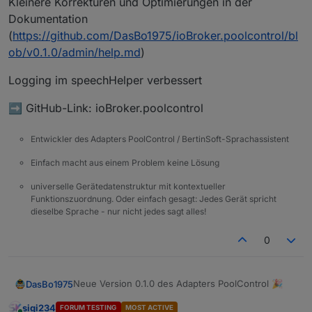
Kleinere Korrekturen und Optimierungen in der
Dokumentation
(
https://github.com/DasBo1975/ioBroker.poolcontrol/bl
ob/v0.1.0/admin/help.md
)
Logging im speechHelper verbessert
➡️ GitHub-Link: ioBroker.poolcontrol
Entwickler des Adapters PoolControl / BertinSoft-Sprachassistent
Einfach macht aus einem Problem keine Lösung
universelle Gerätedatenstruktur mit kontextueller
Funktionszuordnung. Oder einfach gesagt: Jedes Gerät spricht
dieselbe Sprache - nur nicht jedes sagt alles!
0
Neue Version 0.1.0 des Adapters PoolControl 🎉
DasBo1975
sigi234
FORUM TESTING
MOST ACTIVE
Ab sofort steht die Version 0.1.0 auf GitHub zur