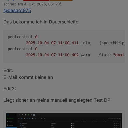
Online
schrieb am
4. Okt. 2025, 05:12
Verfügung.
zuletzt editiert von sigi234
10. Apr. 2025, 07:44
@
dasbo1975
Die wichtigsten Neuerungen:
🚀 Neue Funktionen
Das bekomme ich in Dauerschleife:
Sprachausgabe über E-Mail hinzugefügt
(konfigurierbar: Instanz, Empfänger, Betreff)
Erweiterung der Instanz-Konfiguration im Tab
poolcontrol
.0
„Sprachausgaben“
2025
-
10
-
04
07
:
11
:
00.411
	info	[speechH
🛠️ Bugfixes & Verbesserungen
poolcontrol
.0
Kleinere Korrekturen und Optimierungen in der
2025
-
10
-
04
07
:
11
:
00.402
	warn	State 
"email
Dokumentation
(
https://github.com/DasBo1975/ioBroker.poolcontro
Logging im speechHelper verbessert
Edit:
l/blob/v0.1.0/admin/help.md
)
➡️ GitHub-Link: ioBroker.poolcontrol
E-Mail kommt keine an
Edit2:
Liegt sicher an meine manuell angelegten Test DP