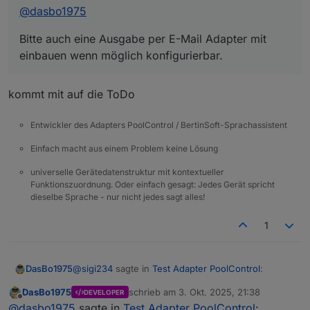
@
dasbo1975
Bitte auch eine Ausgabe per E-Mail Adapter mit
einbauen wenn möglich konfigurierbar.
kommt mit auf die ToDo
Entwickler des Adapters PoolControl / BertinSoft-Sprachassistent
Einfach macht aus einem Problem keine Lösung
universelle Gerätedatenstruktur mit kontextueller
Funktionszuordnung. Oder einfach gesagt: Jedes Gerät spricht
dieselbe Sprache - nur nicht jedes sagt alles!
1
@
sigi234
sagte in
Test Adapter PoolControl
:
DasBo1975
DasBo1975
schrieb am
3. Okt. 2025, 21:38
DEVELOPER
zuletzt editiert von
Offline
@
dasbo1975
@
dasbo1975
sagte in
Test Adapter PoolControl
: