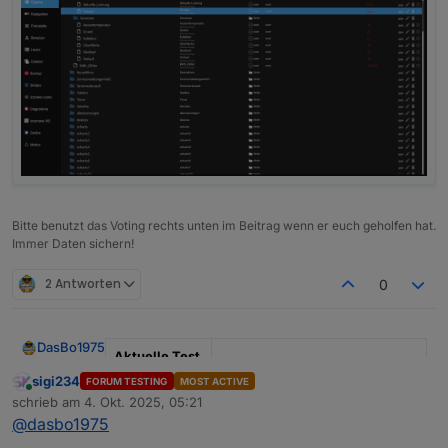
Bitte benutzt das Voting rechts unten im Beitrag wenn er euch geholfen hat.
Immer Daten sichern!
2 Antworten
0
DasBo1975
Aktuelle Test
Version
1.4.1
sigi234
FORUM TESTING
MOST ACTIVE
Online
schrieb am
4. Okt. 2025, 05:21
zuletzt editiert von
Veröffentlichu
29.09.2025
@
dasbo1975
ngsdatum