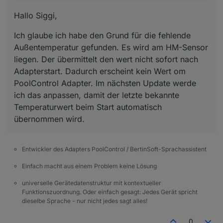
2025-10-04 17:06:13.226	
info
	[
pumpHelper
]
poolcontrol.0
Hallo Siggi,
2025-10-04 17:06:13.226	
info
	[
pumpHelper
]
poolcontrol.0
Ich glaube ich habe den Grund für die fehlende
2025-10-04 17:06:13.226	
info
	[
pumpHelper
]
Außentemperatur gefunden. Es wird am HM-Sensor
poolcontrol.0
liegen. Der übermittelt den wert nicht sofort nach
2025-10-04 17:06:13.225	
warn
redis
get
po
Adapterstart. Dadurch erscheint kein Wert om
poolcontrol.0
PoolControl Adapter. Im nächsten Update werde
2025-10-04 17:06:13.225	
warn
redis
get
po
ich das anpassen, damit der letzte bekannte
poolcontrol.0
2025-10-04 17:06:13.225	
warn
redis
get
po
Temperaturwert beim Start automatisch
poolcontrol.0
übernommen wird.
2025-10-04 17:06:13.225	
warn
redis
get
po
poolcontrol.0
2025-10-04 17:06:13.225	
warn
redis
get
po
Entwickler des Adapters PoolControl / BertinSoft-Sprachassistent
poolcontrol.0
Einfach macht aus einem Problem keine Lösung
2025-10-04 17:06:13.225	
warn
get state er
poolcontrol.0
universelle Gerätedatenstruktur mit kontextueller
2025-10-04 17:06:13.225	
warn
get state er
Funktionszuordnung. Oder einfach gesagt: Jedes Gerät spricht
poolcontrol.0
dieselbe Sprache - nur nicht jedes sagt alles!
2025-10-04 17:06:13.225	
warn
get state er
poolcontrol.0
0