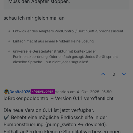
Muss den Adapter stoppen.
2025-10-04 17:06:13.248	
warn
redis
get
po
poolcontrol.0
schau ich mir gleich mal an
2025-10-04 17:06:13.248	
warn
redis
get
po
poolcontrol.0
2025-10-04 17:06:13.248	
warn
redis
get
po
Entwickler des Adapters PoolControl / BertinSoft-Sprachassistent
poolcontrol.0
Einfach macht aus einem Problem keine Lösung
2025-10-04 17:06:13.248	
warn
redis
get
po
poolcontrol.0
universelle Gerätedatenstruktur mit kontextueller
2025-10-04 17:06:13.248	
warn
get state er
Funktionszuordnung. Oder einfach gesagt: Jedes Gerät spricht
Muss den Adapter stoppen.
poolcontrol.0
dieselbe Sprache - nur nicht jedes sagt alles!
Irgendwo ist ein loop drinnen.
2025-10-04 17:06:13.248	
warn
get state er
poolcontrol.0
0
2025-10-04 17:06:13.248	
warn
get state er
poolcontrol.0
DasBo1975
schrieb am
4. Okt. 2025, 16:50
2025-10-04 17:06:13.248	
warn
get state er
DEVELOPER
zuletzt editiert von
Offline
ioBroker.poolcontrol – Version 0.1.1 veröffentlicht
poolcontrol.0
2025-10-04 17:06:13.248	
warn
get state er
Die neue Version 0.1.1 ist jetzt verfügbar.
poolcontrol.0
✔️ Behebt eine mögliche Endlosschleife in der
2025-10-04 17:06:13.248	
warn
get state er
poolcontrol.0
Pumpensteuerung (pump_switch ↔ deviceId).
2025-10-04 17:06:13.245	
warn
redis
get
po
Enthält außerdem kleinere Stabilitätsverbesserungen.