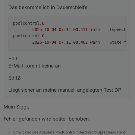
E-Mail kommt keine an
Edit2:
Das bekomme ich in Dauerschleife:
Liegt sicher an meine manuell angelegten Test DP
poolcontrol
.0
2025
-
10
-
04
07
:
11
:
00.411
	info	[speec
poolcontrol
.0
2025
-
10
-
04
07
:
11
:
00.402
	warn	State 
"ema
Edit:
E-Mail kommt keine an
Edit2:
Liegt sicher an meine manuell angelegten Test DP
Moin Siggi,
Fehler gefunden wird später behoben.
Entwickler des Adapters PoolControl / BertinSoft-Sprachassistent