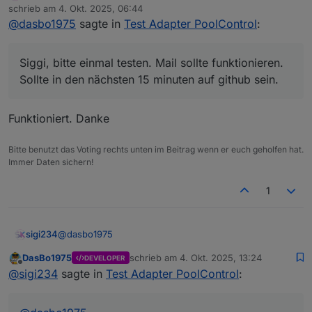
Online
@
dasbo1975
schrieb am
4. Okt. 2025, 06:44
zuletzt editiert von
@
dasbo1975
sagte in
Test Adapter PoolControl
:
Siggi, bitte einmal testen. Mail sollte funktionieren.
Das bekomme ich in Dauerschleife:
Sollte in den nächsten 15 minuten auf github sein.
poolcontrol.0

Alles andere später nach Feierabend
Siggi, bitte einmal testen. Mail sollte funktionieren.
	2025-10-04 07:11:00.411	info	[speech
Sollte in den nächsten 15 minuten auf github sein.
poolcontrol.0

Funktioniert. Danke
Bitte benutzt das Voting rechts unten im Beitrag wenn er euch geholfen hat.
Immer Daten sichern!
1
@
dasbo1975
sigi234
DasBo1975
schrieb am
4. Okt. 2025, 13:24
DEVELOPER
Aussensensor wird nicht erkannt:
zuletzt editiert von
Offline
@
sigi234
sagte in
Test Adapter PoolControl
: