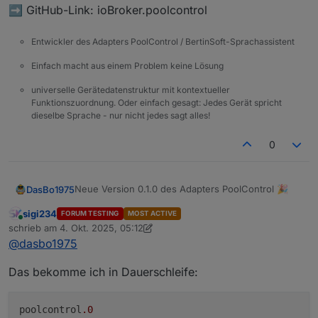
➡️ GitHub-Link: ioBroker.poolcontrol
Entwickler des Adapters PoolControl / BertinSoft-Sprachassistent
Einfach macht aus einem Problem keine Lösung
universelle Gerätedatenstruktur mit kontextueller
Funktionszuordnung. Oder einfach gesagt: Jedes Gerät spricht
dieselbe Sprache - nur nicht jedes sagt alles!
0
Neue Version 0.1.0 des Adapters PoolControl 🎉
DasBo1975
sigi234
FORUM TESTING
MOST ACTIVE
Ab sofort steht die Version 0.1.0 auf GitHub zur
Online
schrieb am
4. Okt. 2025, 05:12
Verfügung.
zuletzt editiert von sigi234
10. Apr. 2025, 07:44
@
dasbo1975
Die wichtigsten Neuerungen:
🚀 Neue Funktionen
Das bekomme ich in Dauerschleife:
Sprachausgabe über E-Mail hinzugefügt
(konfigurierbar: Instanz, Empfänger, Betreff)
Erweiterung der Instanz-Konfiguration im Tab
poolcontrol
.0
„Sprachausgaben“