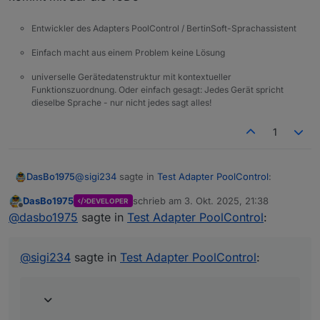
Entwickler des Adapters PoolControl / BertinSoft-Sprachassistent
Einfach macht aus einem Problem keine Lösung
universelle Gerätedatenstruktur mit kontextueller
Funktionszuordnung. Oder einfach gesagt: Jedes Gerät spricht
dieselbe Sprache - nur nicht jedes sagt alles!
1
@
sigi234
sagte in
Test Adapter PoolControl
:
DasBo1975
DasBo1975
schrieb am
3. Okt. 2025, 21:38
DEVELOPER
zuletzt editiert von
Offline
@
dasbo1975
@
dasbo1975
sagte in
Test Adapter PoolControl
:
kommt mit auf die ToDo
Bitte auch eine Ausgabe per E-Mail Adapter
mit einbauen wenn möglich konfigurierbar.
@
sigi234
sagte in
Test Adapter PoolControl
: