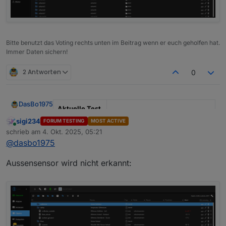
Bitte benutzt das Voting rechts unten im Beitrag wenn er euch geholfen hat.
Immer Daten sichern!
2 Antworten
0
DasBo1975
Aktuelle Test
Version
1.4.1
sigi234
FORUM TESTING
MOST ACTIVE
Online
schrieb am
4. Okt. 2025, 05:21
zuletzt editiert von
Veröffentlichu
29.09.2025
@
dasbo1975
ngsdatum
Aussensensor wird nicht erkannt:
Github Link
https://github.com/DasBo1975/i
obroker.poolcontrol
Adapter-Beschreibung
Der Adapter
ioBroker.poolcontrol
dient zur
Steuerung und Überwachung von Poolanlagen.
Pumpensteuerung (Automatik, Manuell,
Zu den Funktionen gehören:
Changelog (Auszug)
Zeitsteuerung, Aus) inkl. Frost- und