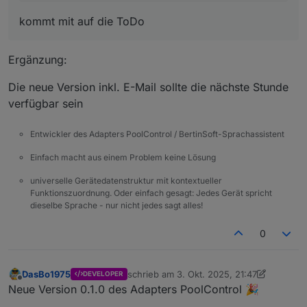
kommt mit auf die ToDo
Ergänzung:
Die neue Version inkl. E-Mail sollte die nächste Stunde
verfügbar sein
Entwickler des Adapters PoolControl / BertinSoft-Sprachassistent
Einfach macht aus einem Problem keine Lösung
universelle Gerätedatenstruktur mit kontextueller
Funktionszuordnung. Oder einfach gesagt: Jedes Gerät spricht
dieselbe Sprache - nur nicht jedes sagt alles!
0
DasBo1975
schrieb am
3. Okt. 2025, 21:47
DEVELOPER
zuletzt editiert von DasBo1975
10. März 2
Offline
Neue Version 0.1.0 des Adapters PoolControl 🎉