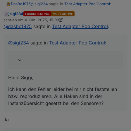
@
sigi234
sagte in
Test Adapter PoolControl
:
DasBo1975
sigi234
FORUM TESTING
MOST ACTIVE
Online
@
dasbo1975
schrieb am
4. Okt. 2025, 15:08
zuletzt editiert von sigi234
10. Apr. 2025, 17:25
@
dasbo1975
sagte in
Test Adapter PoolControl
:
Hallo Siggi,
Aussensensor wird nicht erkannt:
ich kann den Fehler leider bei mir nicht feststellen
@
sigi234
sagte in
Test Adapter PoolControl
:
bzw. reproduzieren. Alle Haken sind in der
Instanzübersicht gesetzt bei den Sensoren?
Hast du eventuell ein Log für mich?
Hallo Siggi,
ich kann den Fehler leider bei mir nicht feststellen
bzw. reproduzieren. Alle Haken sind in der
Instanzübersicht gesetzt bei den Sensoren?
Ja