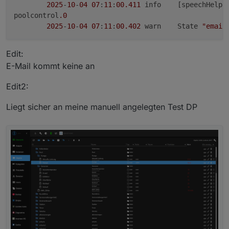
2025
-
10
-
04
07
:
11
:
00.411
	info	[speechH
🛠️ Bugfixes & Verbesserungen
poolcontrol
.0
Kleinere Korrekturen und Optimierungen in der
2025
-
10
-
04
07
:
11
:
00.402
	warn	State 
"email
Dokumentation
(
https://github.com/DasBo1975/ioBroker.poolcontro
Logging im speechHelper verbessert
Edit:
l/blob/v0.1.0/admin/help.md
)
➡️ GitHub-Link: ioBroker.poolcontrol
E-Mail kommt keine an
Edit2:
Liegt sicher an meine manuell angelegten Test DP