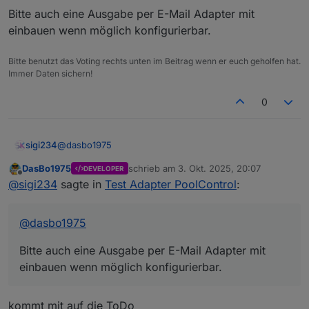
Bitte auch eine Ausgabe per E-Mail Adapter mit
Github Link
https://github.com/DasBo1975/i
obroker.poolcontrol
einbauen wenn möglich konfigurierbar.
Adapter-Beschreibung
Bitte benutzt das Voting rechts unten im Beitrag wenn er euch geholfen hat.
Der Adapter
ioBroker.poolcontrol
dient zur
Immer Daten sichern!
Steuerung und Überwachung von Poolanlagen.
Pumpensteuerung (Automatik, Manuell,
Zu den Funktionen gehören:
Changelog (Auszug)
Zeitsteuerung, Aus) inkl. Frost- und
0
Überhitzungsschutz
Temperaturverwaltung mit bis zu 6 Sensoren,
0.0.7 – Help-Datei (
help.md
) und erste
Min/Max, Deltas und Änderungsraten
README-Version hinzugefügt
@
dasbo1975
sigi234
Solarsteuerung mit Hysterese und
0.0.6 – Verbrauchs- und Kostenberechnung
Warnschwellen
mit externem kWh-Zähler
DasBo1975
schrieb am
3. Okt. 2025, 20:07
DEVELOPER
Bitte auch eine Ausgabe per E-Mail Adapter mit
zuletzt editiert von
Zeitsteuerung mit bis zu 3 konfigurierbaren
Offline
0.0.5 – Sprachausgabe über Alexa und
@
sigi234
sagte in
Test Adapter PoolControl
:
einbauen wenn möglich konfigurierbar.
Zeitfenstern
Telegram
Laufzeit- und Umwälzberechnung
Verbrauchs- und Kostenanalyse über
@
dasbo1975
externen kWh-Zähler
Sprachausgabe über Alexa oder Telegram
Bitte auch eine Ausgabe per E-Mail Adapter mit
einbauen wenn möglich konfigurierbar.
kommt mit auf die ToDo