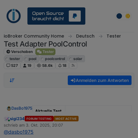
Weiter zum Inhalt
ioBroker Community Home
Deutsch
Tester
Test Adapter PoolControl
Verschoben
Tester
tester
pool
poolcontrol
solar
527
19
58.6k
18
Anmelden zum Antworten
DasBo1975
Aktuelle Test
Version
1.4.1
sigi234
FORUM TESTING
MOST ACTIVE
Online
schrieb am
3. Okt. 2025, 20:07
zuletzt editiert von
Veröffentlichu
29.09.2025
@
dasbo1975
ngsdatum