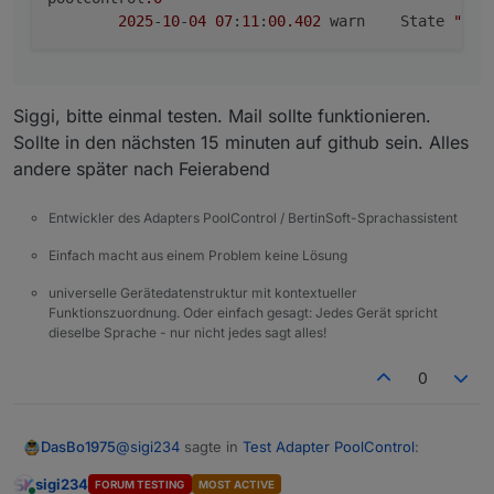
2025
-
10
-
04
07
:
11
:
00.402
	warn	State 
"ema
Siggi, bitte einmal testen. Mail sollte funktionieren.
Sollte in den nächsten 15 minuten auf github sein. Alles
andere später nach Feierabend
Entwickler des Adapters PoolControl / BertinSoft-Sprachassistent
Einfach macht aus einem Problem keine Lösung
universelle Gerätedatenstruktur mit kontextueller
Funktionszuordnung. Oder einfach gesagt: Jedes Gerät spricht
dieselbe Sprache - nur nicht jedes sagt alles!
0
@
sigi234
sagte in
Test Adapter PoolControl
:
DasBo1975
sigi234
FORUM TESTING
MOST ACTIVE