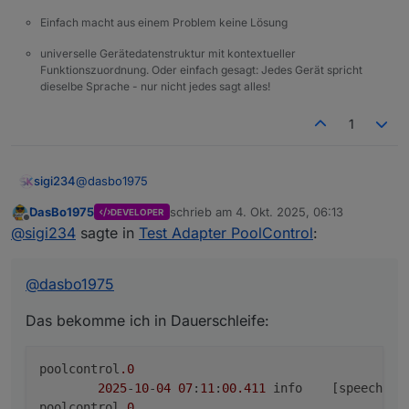
Einfach macht aus einem Problem keine Lösung
universelle Gerätedatenstruktur mit kontextueller
Funktionszuordnung. Oder einfach gesagt: Jedes Gerät spricht
dieselbe Sprache - nur nicht jedes sagt alles!
1
@
dasbo1975
sigi234
DasBo1975
schrieb am
4. Okt. 2025, 06:13
DEVELOPER
Das bekomme ich in Dauerschleife:
zuletzt editiert von
Offline
@
sigi234
sagte in
Test Adapter PoolControl
:
poolcontrol.0

	2025-10-04 07:11:00.411	info	[speechHelpe
@
dasbo1975
Edit:
poolcontrol.0

E-Mail kommt keine an
Edit2:
Das bekomme ich in Dauerschleife:
Liegt sicher an meine manuell angelegten Test DP
poolcontrol
.0
2025
-
10
-
04
07
:
11
:
00.411
	info	[speec
poolcontrol
.0