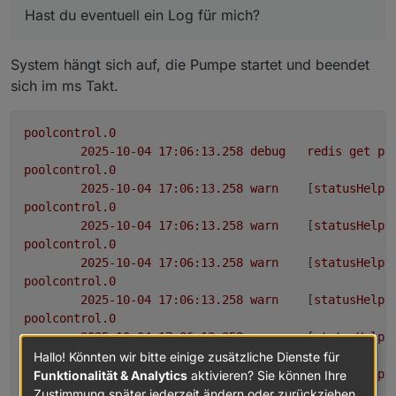
Hast du eventuell ein Log für mich?
System hängt sich auf, die Pumpe startet und beendet
sich im ms Takt.
poolcontrol.0
2025-10-04 17:06:13.258	
debug
redis
get
po
poolcontrol.0
2025-10-04 17:06:13.258	
warn
	[
statusHelpe
poolcontrol.0
2025-10-04 17:06:13.258	
warn
	[
statusHelpe
poolcontrol.0
2025-10-04 17:06:13.258	
warn
	[
statusHelpe
poolcontrol.0
2025-10-04 17:06:13.258	
warn
	[
statusHelpe
poolcontrol.0
2025-10-04 17:06:13.258	
warn
	[
statusHelpe
poolcontrol.0
Hallo! Könnten wir bitte einige zusätzliche Dienste für
2025-10-04 17:06:13.258	
warn
	[
statusHelpe
Funktionalität & Analytics
aktivieren? Sie können Ihre
poolcontrol.0
Zustimmung später jederzeit ändern oder zurückziehen.