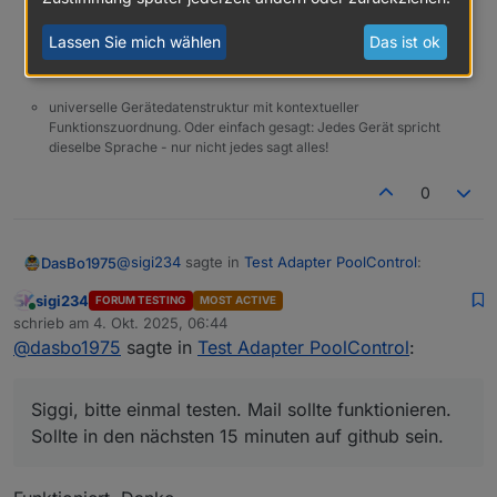
Entwickler des Adapters PoolControl / BertinSoft-Sprachassistent
Lassen Sie mich wählen
Das ist ok
Einfach macht aus einem Problem keine Lösung
universelle Gerätedatenstruktur mit kontextueller
Funktionszuordnung. Oder einfach gesagt: Jedes Gerät spricht
dieselbe Sprache - nur nicht jedes sagt alles!
0
@
sigi234
sagte in
Test Adapter PoolControl
:
DasBo1975
sigi234
FORUM TESTING
MOST ACTIVE
Online
@
dasbo1975
schrieb am
4. Okt. 2025, 06:44
zuletzt editiert von
@
dasbo1975
sagte in
Test Adapter PoolControl
:
Siggi, bitte einmal testen. Mail sollte funktionieren.
Das bekomme ich in Dauerschleife:
Sollte in den nächsten 15 minuten auf github sein.
poolcontrol.0

Alles andere später nach Feierabend
Siggi, bitte einmal testen. Mail sollte funktionieren.
	2025-10-04 07:11:00.411	info	[speech
Sollte in den nächsten 15 minuten auf github sein.
poolcontrol.0
