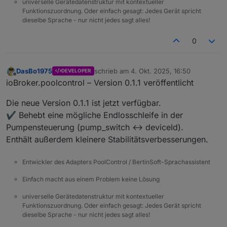
universelle Gerätedatenstruktur mit kontextueller
2025-10-04 17:06:13.248	
warn
get state er
Funktionszuordnung. Oder einfach gesagt: Jedes Gerät spricht
Muss den Adapter stoppen.
poolcontrol.0
dieselbe Sprache - nur nicht jedes sagt alles!
Irgendwo ist ein loop drinnen.
2025-10-04 17:06:13.248	
warn
get state er
poolcontrol.0
0
2025-10-04 17:06:13.248	
warn
get state er
poolcontrol.0
DasBo1975
schrieb am
4. Okt. 2025, 16:50
2025-10-04 17:06:13.248	
warn
get state er
DEVELOPER
zuletzt editiert von
Offline
ioBroker.poolcontrol – Version 0.1.1 veröffentlicht
poolcontrol.0
2025-10-04 17:06:13.248	
warn
get state er
Die neue Version 0.1.1 ist jetzt verfügbar.
poolcontrol.0
✔️ Behebt eine mögliche Endlosschleife in der
2025-10-04 17:06:13.248	
warn
get state er
poolcontrol.0
Pumpensteuerung (pump_switch ↔ deviceId).
2025-10-04 17:06:13.245	
warn
redis
get
po
Enthält außerdem kleinere Stabilitätsverbesserungen.
poolcontrol.0
2025-10-04 17:06:13.244	
warn
redis
get
po
Entwickler des Adapters PoolControl / BertinSoft-Sprachassistent
poolcontrol.0
2025-10-04 17:06:13.244	
warn
redis
get
po
Einfach macht aus einem Problem keine Lösung
poolcontrol.0
universelle Gerätedatenstruktur mit kontextueller
2025-10-04 17:06:13.244	
warn
redis
get
po
Funktionszuordnung. Oder einfach gesagt: Jedes Gerät spricht
poolcontrol.0
dieselbe Sprache - nur nicht jedes sagt alles!
2025-10-04 17:06:13.244	
warn
redis
get
po