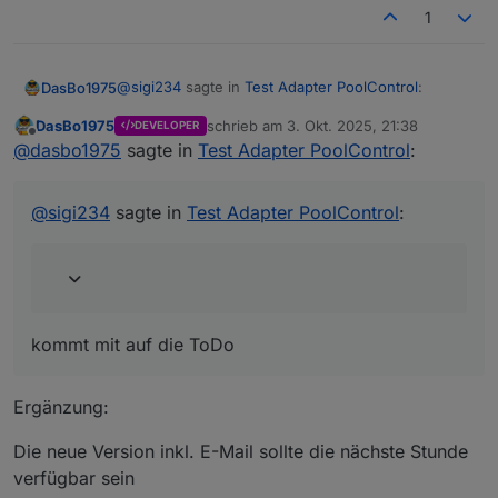
1
@
sigi234
sagte in
Test Adapter PoolControl
:
DasBo1975
DasBo1975
schrieb am
3. Okt. 2025, 21:38
DEVELOPER
zuletzt editiert von
Offline
@
dasbo1975
@
dasbo1975
sagte in
Test Adapter PoolControl
:
kommt mit auf die ToDo
Bitte auch eine Ausgabe per E-Mail Adapter
mit einbauen wenn möglich konfigurierbar.
@
sigi234
sagte in
Test Adapter PoolControl
:
kommt mit auf die ToDo
Ergänzung:
Die neue Version inkl. E-Mail sollte die nächste Stunde
verfügbar sein