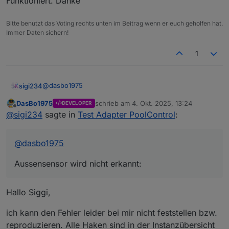
Funktioniert. Danke
Bitte benutzt das Voting rechts unten im Beitrag wenn er euch geholfen hat.
Immer Daten sichern!
1
@
dasbo1975
sigi234
DasBo1975
schrieb am
4. Okt. 2025, 13:24
DEVELOPER
Aussensensor wird nicht erkannt:
zuletzt editiert von
Offline
@
sigi234
sagte in
Test Adapter PoolControl
:
@
dasbo1975
Aussensensor wird nicht erkannt:
Hallo Siggi,
ich kann den Fehler leider bei mir nicht feststellen bzw.
reproduzieren. Alle Haken sind in der Instanzübersicht