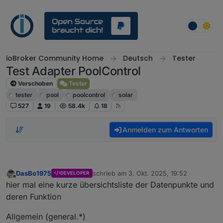
Weiter zum Inhalt
ioBroker Community Home
Deutsch
Tester
Test Adapter PoolControl
Verschoben
Tester
tester
pool
poolcontrol
solar
527
19
58.4k
18
Anmelden zum Antworten
DasBo1975
schrieb am
3. Okt. 2025, 19:52
DEVELOPER
zuletzt editiert von
Offline
hier mal eine kurze übersichtsliste der Datenpunkte und
deren Funktion
Allgemein (general.*)