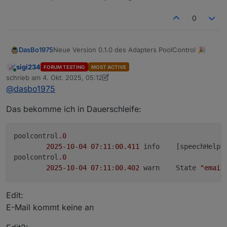
0
Neue Version 0.1.0 des Adapters PoolControl 🎉
DasBo1975
sigi234
FORUM TESTING
MOST ACTIVE
Ab sofort steht die Version 0.1.0 auf GitHub zur
Online
schrieb am
4. Okt. 2025, 05:12
Verfügung.
zuletzt editiert von sigi234
10. Apr. 2025, 07:44
@
dasbo1975
Die wichtigsten Neuerungen:
🚀 Neue Funktionen
Das bekomme ich in Dauerschleife:
Sprachausgabe über E-Mail hinzugefügt
(konfigurierbar: Instanz, Empfänger, Betreff)
Erweiterung der Instanz-Konfiguration im Tab
poolcontrol
.0
„Sprachausgaben“
2025
-
10
-
04
07
:
11
:
00.411
	info	[speechH
🛠️ Bugfixes & Verbesserungen
poolcontrol
.0
Kleinere Korrekturen und Optimierungen in der
2025
-
10
-
04
07
:
11
:
00.402
	warn	State 
"email
Dokumentation
(
https://github.com/DasBo1975/ioBroker.poolcontro
Logging im speechHelper verbessert
Edit:
l/blob/v0.1.0/admin/help.md
)
➡️ GitHub-Link: ioBroker.poolcontrol
E-Mail kommt keine an