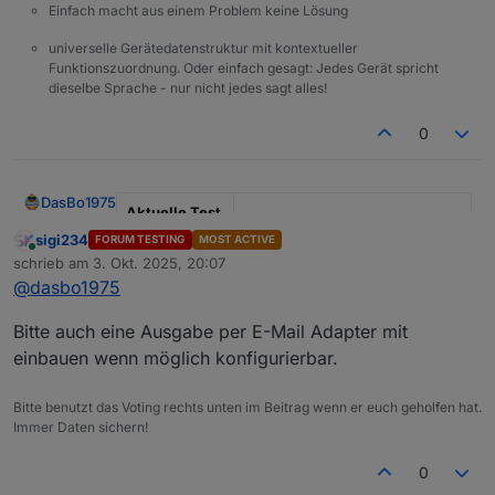
Einfach macht aus einem Problem keine Lösung
universelle Gerätedatenstruktur mit kontextueller
Funktionszuordnung. Oder einfach gesagt: Jedes Gerät spricht
dieselbe Sprache - nur nicht jedes sagt alles!
0
DasBo1975
Aktuelle Test
Version
1.4.1
sigi234
FORUM TESTING
MOST ACTIVE
Online
schrieb am
3. Okt. 2025, 20:07
zuletzt editiert von
Veröffentlichu
29.09.2025
@
dasbo1975
ngsdatum
Bitte auch eine Ausgabe per E-Mail Adapter mit
Github Link
https://github.com/DasBo1975/i
obroker.poolcontrol
einbauen wenn möglich konfigurierbar.
Adapter-Beschreibung
Bitte benutzt das Voting rechts unten im Beitrag wenn er euch geholfen hat.
Der Adapter
ioBroker.poolcontrol
dient zur
Immer Daten sichern!
Steuerung und Überwachung von Poolanlagen.
Pumpensteuerung (Automatik, Manuell,
Zu den Funktionen gehören:
Changelog (Auszug)
Zeitsteuerung, Aus) inkl. Frost- und
0
Überhitzungsschutz