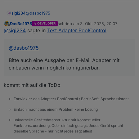
Temperaturverwaltung mit bis zu 6 Sensoren,
0.0.7 – Help-Datei (
help.md
) und erste
Min/Max, Deltas und Änderungsraten
README-Version hinzugefügt
@
dasbo1975
sigi234
Solarsteuerung mit Hysterese und
0.0.6 – Verbrauchs- und Kostenberechnung
Warnschwellen
mit externem kWh-Zähler
DasBo1975
schrieb am
3. Okt. 2025, 20:07
DEVELOPER
Bitte auch eine Ausgabe per E-Mail Adapter mit
zuletzt editiert von
Zeitsteuerung mit bis zu 3 konfigurierbaren
Offline
0.0.5 – Sprachausgabe über Alexa und
@
sigi234
sagte in
Test Adapter PoolControl
:
einbauen wenn möglich konfigurierbar.
Zeitfenstern
Telegram
Laufzeit- und Umwälzberechnung
Verbrauchs- und Kostenanalyse über
@
dasbo1975
externen kWh-Zähler
Sprachausgabe über Alexa oder Telegram
Bitte auch eine Ausgabe per E-Mail Adapter mit
einbauen wenn möglich konfigurierbar.
kommt mit auf die ToDo
Entwickler des Adapters PoolControl / BertinSoft-Sprachassistent
Einfach macht aus einem Problem keine Lösung
universelle Gerätedatenstruktur mit kontextueller
Funktionszuordnung. Oder einfach gesagt: Jedes Gerät spricht
dieselbe Sprache - nur nicht jedes sagt alles!