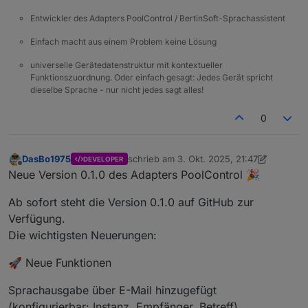
Entwickler des Adapters PoolControl / BertinSoft-Sprachassistent
Einfach macht aus einem Problem keine Lösung
universelle Gerätedatenstruktur mit kontextueller
Funktionszuordnung. Oder einfach gesagt: Jedes Gerät spricht
dieselbe Sprache - nur nicht jedes sagt alles!
0
DasBo1975
schrieb am
3. Okt. 2025, 21:47
DEVELOPER
zuletzt editiert von DasBo1975
10. März 2
Offline
Neue Version 0.1.0 des Adapters PoolControl 🎉
Ab sofort steht die Version 0.1.0 auf GitHub zur
Verfügung.
Die wichtigsten Neuerungen:
🚀 Neue Funktionen
Sprachausgabe über E-Mail hinzugefügt
(konfigurierbar: Instanz, Empfänger, Betreff)