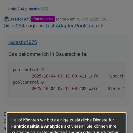
@
dasbo1975
sigi234
DasBo1975
schrieb am
4. Okt. 2025, 06:13
DEVELOPER
Das bekomme ich in Dauerschleife:
zuletzt editiert von
Offline
@
sigi234
sagte in
Test Adapter PoolControl
:
poolcontrol.0

	2025-10-04 07:11:00.411	info	[speechHelpe
@
dasbo1975
Edit:
poolcontrol.0

E-Mail kommt keine an
Edit2:
Das bekomme ich in Dauerschleife:
Liegt sicher an meine manuell angelegten Test DP
poolcontrol
.0
2025
-
10
-
04
07
:
11
:
00.411
	info	[speec
poolcontrol
.0
2025
-
10
-
04
07
:
11
:
00.402
	warn	State 
"ema
Siggi, bitte einmal testen. Mail sollte funktionieren.
Hallo! Könnten wir bitte einige zusätzliche Dienste für
Sollte in den nächsten 15 minuten auf github sein. Alles
Funktionalität & Analytics
aktivieren? Sie können Ihre
andere später nach Feierabend
Zustimmung später jederzeit ändern oder zurückziehen.