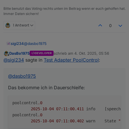
externen kWh-Zähler
Bitte benutzt das Voting rechts unten im Beitrag wenn er euch geholfen hat.
Sprachausgabe über Alexa oder Telegram
Immer Daten sichern!
1 Antwort
0
@
dasbo1975
sigi234
DasBo1975
schrieb am
4. Okt. 2025, 05:56
DEVELOPER
Das bekomme ich in Dauerschleife:
zuletzt editiert von
Offline
@
sigi234
sagte in
Test Adapter PoolControl
:
poolcontrol.0

	2025-10-04 07:11:00.411	info	[speechHelpe
@
dasbo1975
Edit:
poolcontrol.0

E-Mail kommt keine an
Edit2:
Das bekomme ich in Dauerschleife:
Liegt sicher an meine manuell angelegten Test DP
poolcontrol
.0
2025
-
10
-
04
07
:
11
:
00.411
	info	[speec
poolcontrol
.0
2025
-
10
-
04
07
:
11
:
00.402
	warn	State 
"ema