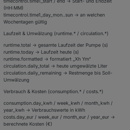
timecontrol.time1_start / end → Start- und Endzeit
(HH:MM)
timecontrol.time1_day_mon..sun → an welchen
Wochentagen gültig
Laufzeit & Umwälzung (runtime.* / circulation.*)
runtime.total → gesamte Laufzeit der Pumpe (s)
runtime.today → Laufzeit heute (s)
runtime.formatted → formatiert „Xh Ym“
circulation.daily_total → heute umgewälzte Liter
circulation.daily_remaining → Restmenge bis Soll-
Umwälzung
Verbrauch & Kosten (consumption.* / costs.*)
consumption.day_kwh / week_kwh / month_kwh /
year_kwh → Verbrauchs­werte in kWh
costs.day_eur / week_eur / month_eur / year_eur →
berechnete Kosten (€)