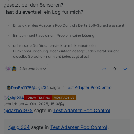
gesetzt bei den Sensoren?
Hast du eventuell ein Log für mich?
Entwickler des Adapters PoolControl / BertinSoft-Sprachassistent
Einfach macht aus einem Problem keine Lösung
universelle Gerätedatenstruktur mit kontextueller
Funktionszuordnung. Oder einfach gesagt: Jedes Gerät spricht
dieselbe Sprache - nur nicht jedes sagt alles!
2 Antworten
0
@
sigi234
sagte in
Test Adapter PoolControl
:
DasBo1975
sigi234
FORUM TESTING
MOST ACTIVE
Online
@
dasbo1975
schrieb am
4. Okt. 2025, 15:08
zuletzt editiert von sigi234
10. Apr. 2025, 17:25
@
dasbo1975
sagte in
Test Adapter PoolControl
:
Hallo Siggi,
Aussensensor wird nicht erkannt:
ich kann den Fehler leider bei mir nicht feststellen
@
sigi234
sagte in
Test Adapter PoolControl
:
bzw. reproduzieren. Alle Haken sind in der