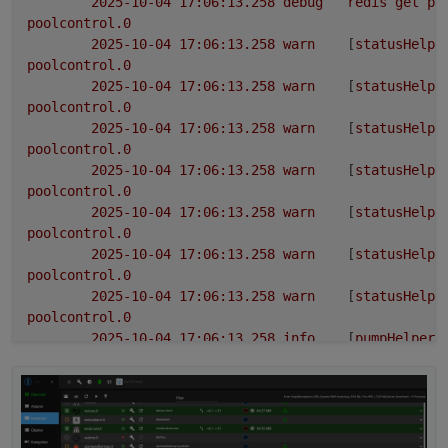
2025-10-04 17:06:13.258	
debug
redis
get
po
poolcontrol.0
2025-10-04 17:06:13.258	
warn
	[
statusHelpe
poolcontrol.0
2025-10-04 17:06:13.258	
warn
	[
statusHelpe
poolcontrol.0
2025-10-04 17:06:13.258	
warn
	[
statusHelpe
poolcontrol.0
2025-10-04 17:06:13.258	
warn
	[
statusHelpe
poolcontrol.0
2025-10-04 17:06:13.258	
warn
	[
statusHelpe
poolcontrol.0
2025-10-04 17:06:13.258	
warn
	[
statusHelpe
poolcontrol.0
2025-10-04 17:06:13.258	
warn
	[
statusHelpe
poolcontrol.0
2025-10-04 17:06:13.258	
info
	[
pumpHelper
]
poolcontrol.0
2025-10-04 17:06:13.257	
warn
	[
pumpHelper
]
poolcontrol.0
2025-10-04 17:06:13.257	
info
	[
pumpHelper
]
poolcontrol.0