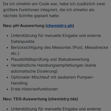
      cop = copRaw;
Da ich ohnehin am Code war, habe ich zusätzlich zwei
      copText = 
formatNumber
(cop, 
2
);
größere Funktionen integriert, die ich ohnehin als
      copColor = cop >= 
6
 ? 
"#00ff88"
 : (cop >=
nächste Schritte geplant hatte:
    }
Neu: pH-Auswertung (
chemistry.ph
)
var
 statusText = 
"Heute: keine Aktivität"
;
var
 statusColor = 
"#ffb13b"
;
Unterstützung für manuelle Eingabe und externe
Datenpunkte
if
 (ran === 
true
 || ran === 
"true"
 || min >
Berücksichtigung des Messortes (Pool, Messstrecke
      statusText = 
"Heute: Solar war aktiv"
;
etc.)
      statusColor = 
"#00ff88"
;
Plausibilitätsprüfung und Statusbewertung
    }
Verständliche Handlungsempfehlungen (keine
if
 (effective === 
true
 || effective === 
"tr
automatische Dosierung)
      statusText = 
"Solar aktuell wirksam"
;
Optionaler Mischlauf mit sauberem Pumpen-
      statusColor = 
"#00ff88"
;
Handling
    }
Erste Historienfunktionen
var
 kwhColor = kwh > 
0
 ? 
"#00ff88"
 : 
"#ffb1
Neu: TDS-Auswertung (chemistry.tds)
var
 score = 
calcCopScore
(min, cop);
var
 scoreColor = score >= 
4
 ? 
"#00ff88"
 : (
Unterstützung für manuelle Eingabe und externe