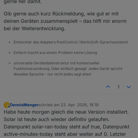
gerne her damit.
Gib gerne auch kurz Rückmeldung, wie gut er mit
deinen Geräten zusammenspielt – das hilft mir enorm
bei der Weiterentwicklung.
Entwickler des Adapters PoolControl / BertinSoft-Sprachassistent
Einfach macht aus einem Problem keine Lösung
universelle Gerätedatenstruktur mit kontextueller
Funktionszuordnung. Oder einfach gesagt: Jedes Gerät spricht
dieselbe Sprache - nur nicht jedes sagt alles!
1
DennisMenger
schrieb am
23. Apr. 2026, 19:19
D
zuletzt editiert von
Offline
Habe heute morgen gleich die neue Version installiert.
Solar ist heute auch wieder definitiv gelaufen.
Datenpunkt solar-ran-today steht auf true, Datenpunkt
active-minutes-today steht aber weiter auf 0. Letzter