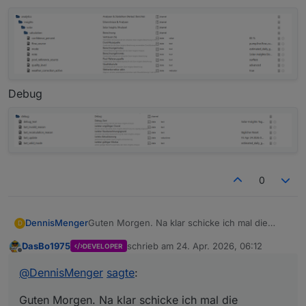
Debug
0
Guten Morgen. Na klar schicke ich mal die
DennisMenger
D
Screenshots.
DasBo1975
schrieb am
24. Apr. 2026, 06:12
DEVELOPER
Results
zuletzt editiert von
Offline
@
DennisMenger
sagte
:
Guten Morgen. Na klar schicke ich mal die