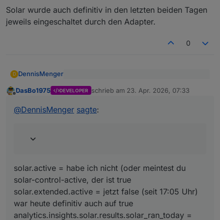
nochmal genauer an – dann könnte da tatsächlich
schicken, dann gehe ich da tiefer rein
Solar wurde auch definitiv in den letzten beiden Tagen
noch was nicht sauber greifen 👍
jeweils eingeschaltet durch den Adapter.
0
DennisMenger
D
solar.active
DasBo1975
schrieb am
23. Apr. 2026, 07:33
solar.extended.active
DEVELOPER
zuletzt editiert von
Offline
solar.active = habe ich nicht (oder meintest du
analytics.insights.solar.results.solar_r
solar-control-active, der ist true
@
DennisMenger
sagte
:
an_today
solar.extended.active = jetzt false (seit 17:05
Solar wurde auch definitiv in den letzten beiden
Uhr) war heute definitiv auch auf true
Tagen jeweils eingeschaltet durch den Adapter.
analytics.insights.solar.results.solar_ran_today =
false
solar.active = habe ich nicht (oder meintest du
solar-control-active, der ist true
solar.extended.active = jetzt false (seit 17:05 Uhr)
war heute definitiv auch auf true
analytics.insights.solar.results.solar_ran_today =