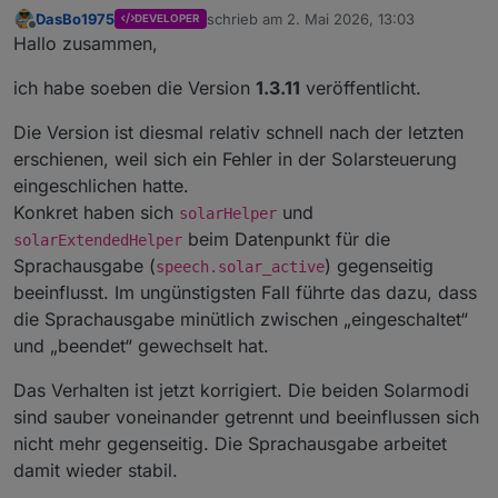
var
 el = 
document
.
getElementById
(statsId);
DasBo1975
schrieb am
2. Mai 2026, 13:03
DEVELOPER
zuletzt editiert von
Offline
Hallo zusammen,
if
 (!el) 
return
;
ich habe soeben die Version
1.3.11
veröffentlicht.
var
 min = 
cleanNumber
(
val
(states, baseResul
var
 kwh = 
cleanNumber
(
val
(states, baseResul
Die Version ist diesmal relativ schnell nach der letzten
var
 peak = 
cleanNumber
(
val
(states, baseResu
erschienen, weil sich ein Fehler in der Solarsteuerung
var
 copRaw = 
cleanNumber
(
val
(states, baseRe
eingeschlichen hatte.
var
 ran = 
val
(states, baseResults + 
".solar
Konkret haben sich
und
solarHelper
var
 effective = 
val
(states, baseResults + 
"
beim Datenpunkt für die
solarExtendedHelper
var
 state = 
val
(states, baseResults + 
".sol
Sprachausgabe (
) gegenseitig
speech.solar_active
beeinflusst. Im ungünstigsten Fall führte das dazu, dass
var
 collector = 
cleanNumber
(
val
(states, bas
die Sprachausgabe minütlich zwischen „eingeschaltet“
var
 delta = 
cleanNumber
(
val
(states, baseRes
und „beendet“ gewechselt hat.
var
 deltaColor = 
getDeltaColor
(delta);
Das Verhalten ist jetzt korrigiert. Die beiden Solarmodi
var
 cop = 
null
;
sind sauber voneinander getrennt und beeinflussen sich
var
 copText = 
"-"
;
var
 copColor = 
"#9fb3c8"
;
nicht mehr gegenseitig. Die Sprachausgabe arbeitet
damit wieder stabil.
if
 (min > 
0
 && copRaw !== 
null
 && copRaw > 