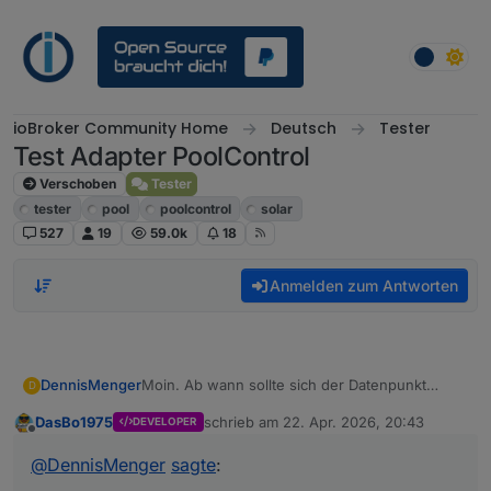
Weiter zum Inhalt
ioBroker Community Home
Deutsch
Tester
Test Adapter PoolControl
Verschoben
Tester
tester
pool
poolcontrol
solar
527
19
59.0k
18
Anmelden zum Antworten
DennisMenger
Moin. Ab wann sollte sich der Datenpunkt
D
current-entry und die anderen Datenpunkte im
DasBo1975
schrieb am
22. Apr. 2026, 20:43
DEVELOPER
Ordner logbook ändern? Mein Solar lief heute,
zuletzt editiert von
Offline
aber keine Änderung im Datenpunkt. Oder
@
DennisMenger
sagte
:
habe ich was übersehen einzustellen?