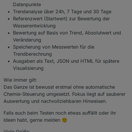
Datenpunkte
    el.
innerHTML
 =
Trendanalyse über 24h, 7 Tage und 30 Tage
"<span style='color:"
 + statusColor + 
";f
Referenzwert (Startwert) zur Bewertung der
      + 
" &nbsp; | &nbsp; COP: <b style='color:
Wasserentwicklung
      + 
" &nbsp; | &nbsp; COP-Score: <b style='
      + 
stars
(score) + 
" ("
 + score + 
"/5)</b>"
Bewertung auf Basis von Trend, Absolutwert und
      + 
" &nbsp; | &nbsp; Laufzeit: <b>"
 + 
esc
(
Veränderung
      + 
" &nbsp; | &nbsp; Solarertrag: <b style
Speicherung von Messwerten für die
      + 
" &nbsp; | &nbsp; Solarspitze: <b>"
 + 
e
Trendberechnung
      + 
"<br>"
Ausgaben als Text, JSON und HTML für spätere
      + 
"Status: <b>"
 + 
esc
(state) + 
"</b>"
Visualisierung
      + 
" &nbsp; | &nbsp; Kollektor: <b>"
 + 
esc
      + 
" &nbsp; | &nbsp; ΔT: <b style='color:"
Wie immer gilt:
  }
Das Ganze ist bewusst erstmal ohne automatische
Chemie-Steuerung umgesetzt. Fokus liegt auf sauberer
function
renderLog
(
raw
) {
var
 box = 
document
.
getElementById
(targetId)
Auswertung und nachvollziehbaren Hinweisen.
if
 (!box) 
return
;
Falls euch beim Testen noch etwas auffällt oder ihr
if
 (!raw || raw === 
"undefined"
 || raw === 
Ideen habt, gerne melden 🙂
      box.
innerHTML
 = 
"<div style='color:#ffb13
return
;
Viele Grüße