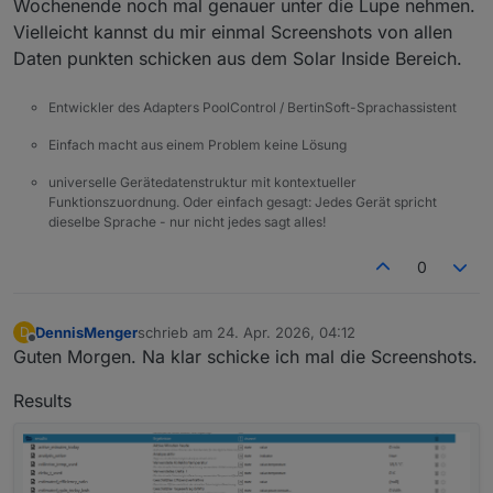
Wochenende noch mal genauer unter die Lupe nehmen.
Vielleicht kannst du mir einmal Screenshots von allen
Daten punkten schicken aus dem Solar Inside Bereich.
Entwickler des Adapters PoolControl / BertinSoft-Sprachassistent
Einfach macht aus einem Problem keine Lösung
universelle Gerätedatenstruktur mit kontextueller
Funktionszuordnung. Oder einfach gesagt: Jedes Gerät spricht
dieselbe Sprache - nur nicht jedes sagt alles!
0
DennisMenger
schrieb am
24. Apr. 2026, 04:12
D
zuletzt editiert von
Offline
Guten Morgen. Na klar schicke ich mal die Screenshots.
Results