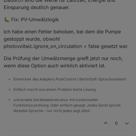
if
 (cop < 
6
) 
return
3
;
Einsparung deutlich genauer.
if
 (cop < 
8
) 
return
4
;
return
5
;
🐛 Fix: PV-Umwälzlogik
  }
Ich habe einen Fehler behoben, bei dem die Pumpe
function
stars
(
score
) {
gestoppt wurde, obwohl
var
 s = 
""
;
var
 i;
photovoltaic.ignore_on_circulation = false gesetzt war.
var
 activeColor = score >= 
4
 ? 
"#00ff88"
 : 
Die Prüfung der Umwälzmenge greift jetzt nur noch,
for
 (i = 
1
; i <= 
5
; i++) {
wenn diese Option auch wirklich aktiviert ist.
if
 (i <= score) {
        s += 
"<span style='color:"
 + activeColo
Entwickler des Adapters PoolControl / BertinSoft-Sprachassistent
      } 
else
 {
Einfach macht aus einem Problem keine Lösung
        s += 
"<span style='color:#555;'>☆</span
      }
universelle Gerätedatenstruktur mit kontextueller
    }
Funktionszuordnung. Oder einfach gesagt: Jedes Gerät spricht
dieselbe Sprache - nur nicht jedes sagt alles!
return
 s;
  }
0
function
renderStats
(
states
) {