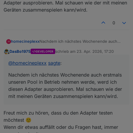
Adapter ausprobieren. Mal schauen wie der mit meinen
Geräten zusammenspielen kann/wird.
0
homecineplexx
Nachdem ich nächstes Wochenende auch
H
erstmals unseren Pool in Betrieb nehmen
DasBo1975
schrieb am
23. Apr. 2026, 17:20
DEVELOPER
werde, werd ich diesen Adapter ausprobieren.
zuletzt editiert von
Offline
Mal schauen wie der mit meinen Geräten
@
homecineplexx
sagte
:
zusammenspielen kann/wird.
Nachdem ich nächstes Wochenende auch erstmals
unseren Pool in Betrieb nehmen werde, werd ich
diesen Adapter ausprobieren. Mal schauen wie der
mit meinen Geräten zusammenspielen kann/wird.
Freut mich zu hören, dass du den Adapter testen
möchtest 🙂
Wenn dir etwas auffällt oder du Fragen hast, immer