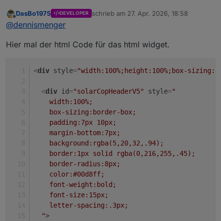
DasBo1975
schrieb am
27. Apr. 2026, 18:58
DEVELOPER
zuletzt editiert von
Offline
@
dennismenger
Hier mal der html Code für das html widget.
<
div
style
=
"width:100%;height:100%;box-sizing:b
<
div
id
=
"solarCopHeaderV5"
style
=
"
    width:100%;
    box-sizing:border-box;
    padding:7px 10px;
    margin-bottom:7px;
    background:rgba(5,20,32,.94);
    border:1px solid rgba(0,216,255,.45);
    border-radius:8px;
    color:#00d8ff;
    font-weight:bold;
    font-size:15px;
    letter-spacing:.3px;
  "
>