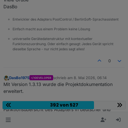
    }
DasBo
var
 lines = 
String
(raw).
split
(
/\r?\n/
).
reve
Entwickler des Adapters PoolControl / BertinSoft-Sprachassistent
var
 html = 
""
;
var
 i;
Einfach macht aus einem Problem keine Lösung
universelle Gerätedatenstruktur mit kontextueller
for
 (i = 
0
; i < lines.
length
; i++) {
Funktionszuordnung. Oder einfach gesagt: Jedes Gerät spricht
var
 line = lines[i].
trim
();
dieselbe Sprache - nur nicht jedes sagt alles!
if
 (!line) 
continue
;
0
var
 m = line.
match
(
/^([0-9]{2}:[0-9]{2})\
var
 time = 
""
;
var
 text = line;
DasBo1975
schrieb am
8. Mai 2026, 06:14
DEVELOPER
zuletzt editiert von
Offline
Mit Version 1.3.13 wurde die Projektdokumentation
if
 (m) {
erweitert.
        time = m[
1
];
        text = m[
2
];
Neu hinzugekommen ist eine ausführliche
392 von 527
      }
Funktionsübersicht des Adapters in deutscher und
englischer Sprache unter docs/de und docs/en.
var
 firstSentence = text.
split
(
". "
)[
0
] |
Die Dokumentation beschreibt die wichtigsten Bereiche
if
 (firstSentence.
length
 > 
120
) {