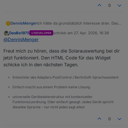
0
Ich hätte da grundsätzlich Interesse dran. Das
DennisMenger
D
wäre klasse, wenn du das teilen würdest.
DasBo1975
schrieb am
27. Apr. 2026, 16:39
DEVELOPER
PS: Solarauswertung scheint jetzt auch bei mir
zuletzt editiert von
Offline
@
DennisMenger
zu funktionieren.
Freut mich zu hören, dass die Solarauswertung bei dir
jetzt funktioniert. Den HTML Code für das Widget
schicke ich in den nächsten Tagen.
Entwickler des Adapters PoolControl / BertinSoft-Sprachassistent
Einfach macht aus einem Problem keine Lösung
universelle Gerätedatenstruktur mit kontextueller
Funktionszuordnung. Oder einfach gesagt: Jedes Gerät spricht
dieselbe Sprache - nur nicht jedes sagt alles!
0