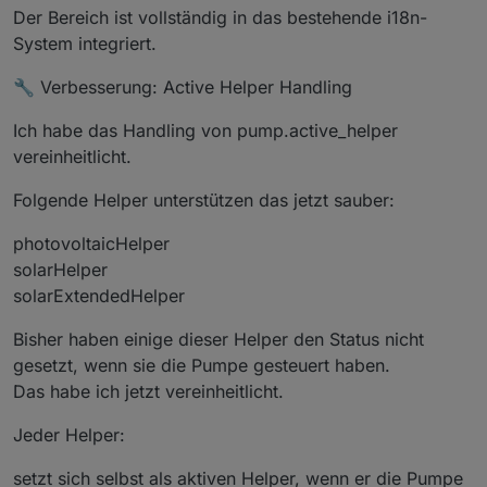
Der Bereich ist vollständig in das bestehende i18n-
return
 fallback;
  }
System integriert.
🔧 Verbesserung: Active Helper Handling
function
cleanNumber
(
v, fallback
) {
if
 (v === 
null
 || v === 
undefined
) 
return
 f
Ich habe das Handling von pump.active_helper
vereinheitlicht.
    v = 
String
(v).
trim
();
Folgende Helper unterstützen das jetzt sauber:
if
 (v === 
""
 || v === 
"(null)"
 || v === 
"nu
return
 fallback;
photovoltaicHelper
    }
solarHelper
    v = v.
replace
(
","
, 
"."
).
replace
(
/[^\d.-]/g
,
solarExtendedHelper
var
 n = 
parseFloat
(v);
Bisher haben einige dieser Helper den Status nicht
if
 (
isNaN
(n)) 
return
 fallback;
gesetzt, wenn sie die Pumpe gesteuert haben.
return
 n;
Das habe ich jetzt vereinheitlicht.
  }
Jeder Helper:
function
formatNumber
(
n, d
) {
    n = 
cleanNumber
(n, 
0
);
setzt sich selbst als aktiven Helper, wenn er die Pumpe