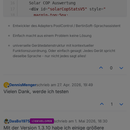
    Solar COP Auswertung
<
div
id
=
"solarCopStatsV5"
style
=
"
      margin-top:5px;
      color:#ffffff;
Entwickler des Adapters PoolControl / BertinSoft-Sprachassistent
      font-weight:normal;
      font-size:10px;
Einfach macht aus einem Problem keine Lösung
      line-height:1.35;
universelle Gerätedatenstruktur mit kontextueller
    "
>lade Tageswerte...
</
div
>
Funktionszuordnung. Oder einfach gesagt: Jedes Gerät spricht
</
div
>
dieselbe Sprache - nur nicht jedes sagt alles!
<
div
id
=
"solarLogbookV5"
style
=
"
0
    width:100%;
    height:calc(100% - 76px);
    overflow-y:auto;
DennisMenger
schrieb am
27. Apr. 2026, 19:49
D
zuletzt editiert von
    padding:0 4px 8px 4px;
Offline
Vielen Dank, werde ich testen
    box-sizing:border-box;
  "
>
1
    lade...
</
div
>
DasBo1975
schrieb am
1. Mai 2026, 18:30
DEVELOPER
zuletzt editiert von
</
div
>
Offline
Mit der Version 1.3.10 habe ich einige größere