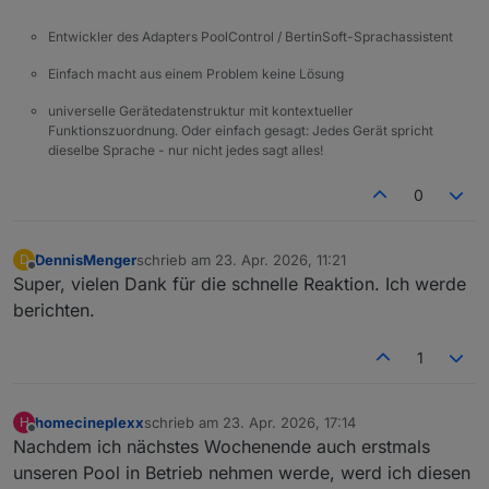
Entwickler des Adapters PoolControl / BertinSoft-Sprachassistent
Einfach macht aus einem Problem keine Lösung
universelle Gerätedatenstruktur mit kontextueller
Funktionszuordnung. Oder einfach gesagt: Jedes Gerät spricht
dieselbe Sprache - nur nicht jedes sagt alles!
0
DennisMenger
schrieb am
23. Apr. 2026, 11:21
D
zuletzt editiert von
Offline
Super, vielen Dank für die schnelle Reaktion. Ich werde
berichten.
1
homecineplexx
schrieb am
23. Apr. 2026, 17:14
H
zuletzt editiert von
Offline
Nachdem ich nächstes Wochenende auch erstmals
unseren Pool in Betrieb nehmen werde, werd ich diesen