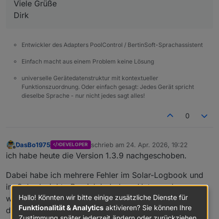
Viele Grüße
Dirk
Entwickler des Adapters PoolControl / BertinSoft-Sprachassistent
Einfach macht aus einem Problem keine Lösung
universelle Gerätedatenstruktur mit kontextueller
Funktionszuordnung. Oder einfach gesagt: Jedes Gerät spricht
dieselbe Sprache - nur nicht jedes sagt alles!
0
DasBo1975
schrieb am
24. Apr. 2026, 19:22
DEVELOPER
zuletzt editiert von
Offline
ich habe heute die Version 1.3.9 nachgeschoben.
Dabei habe ich mehrere Fehler im Solar-Logbook und
im Solar-Insights-Bereich behoben. Unter anderem
Hallo! Könnten wir bitte einige zusätzliche Dienste für
wurden teilweise Logeinträge gar nicht erstellt bzw.
Funktionalität & Analytics
aktivieren? Sie können Ihre
doppelt geschrieben, außerdem gab es Probleme bei
Zustimmung später jederzeit ändern oder zurückziehen.