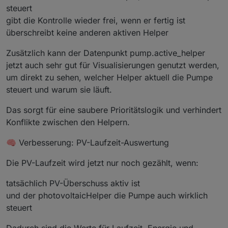
return
 n.
toFixed
(d).
replace
(
"."
, 
","
);
steuert
  }
gibt die Kontrolle wieder frei, wenn er fertig ist
überschreibt keine anderen aktiven Helper
function
getDeltaColor
(
delta
) {
if
 (delta === 
null
) 
return
"#9fb3c8"
;
Zusätzlich kann der Datenpunkt pump.active_helper
if
 (delta < 
0
) 
return
"#ff5c5c"
;
jetzt auch sehr gut für Visualisierungen genutzt werden,
if
 (delta <= 
1.5
) 
return
"#ffb13b"
;
um direkt zu sehen, welcher Helper aktuell die Pumpe
return
"#00ff88"
;
steuert und warum sie läuft.
  }
Das sorgt für eine saubere Prioritätslogik und verhindert
function
getColor
(
text
) {
Konflikte zwischen den Helpern.
if
 (text.
indexOf
(
"nicht gelaufen"
) !== -
1
 |
if
 (text.
indexOf
(
"Fehler"
) !== -
1
 || text.
i
🧠 Verbesserung: PV-Laufzeit-Auswertung
if
 (text.
indexOf
(
"OK"
) !== -
1
 || text.
index
return
"#00d8ff"
;
Die PV-Laufzeit wird jetzt nur noch gezählt, wenn:
  }
tatsächlich PV-Überschuss aktiv ist
function
calcCopScore
(
min, cop
) {
und der photovoltaicHelper die Pumpe auch wirklich
if
 (min <= 
0
 || cop === 
null
 || cop <= 
0
) 
r
steuert
if
 (cop < 
2
) 
return
1
;
if
 (cop < 
4
) 
return
2
;
Dadurch sind die Werte für Laufzeit, Energie und