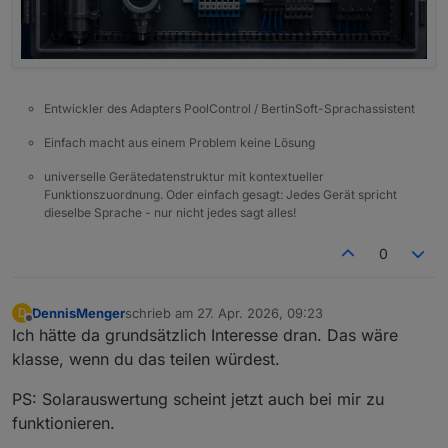
Entwickler des Adapters PoolControl / BertinSoft-Sprachassistent
Einfach macht aus einem Problem keine Lösung
universelle Gerätedatenstruktur mit kontextueller
Funktionszuordnung. Oder einfach gesagt: Jedes Gerät spricht
dieselbe Sprache - nur nicht jedes sagt alles!
0
DennisMenger
schrieb am
27. Apr. 2026, 09:23
D
zuletzt editiert von
Offline
Ich hätte da grundsätzlich Interesse dran. Das wäre
klasse, wenn du das teilen würdest.
PS: Solarauswertung scheint jetzt auch bei mir zu
funktionieren.