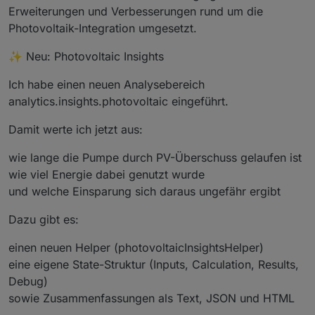
Erweiterungen und Verbesserungen rund um die
<
script
>
Photovoltaik-Integration umgesetzt.
(
function
 (
) {
var
 baseLog = 
"poolcontrol.0.analytics.insigh
✨ Neu: Photovoltaic Insights
var
 dpText = baseLog + 
".day_log_text"
;
var
 baseResults = 
"poolcontrol.0.analytics.in
Ich habe einen neuen Analysebereich
analytics.insights.photovoltaic eingeführt.
var
 targetId = 
"solarLogbookV5"
;
var
 statsId = 
"solarCopStatsV5"
;
Damit werte ich jetzt aus:
function
esc
(
t
) {
wie lange die Pumpe durch PV-Überschuss gelaufen ist
    t = 
String
(t || 
""
);
wie viel Energie dabei genutzt wurde
    t = t.
replace
(
/&/g
, 
"&amp;"
);
und welche Einsparung sich daraus ungefähr ergibt
    t = t.
replace
(
/</g
, 
"&lt;"
);
    t = t.
replace
(
/>/g
, 
"&gt;"
);
Dazu gibt es:
return
 t;
  }
einen neuen Helper (photovoltaicInsightsHelper)
eine eigene State-Struktur (Inputs, Calculation, Results,
function
val
(
states, id, fallback
) {
Debug)
if
 (states && states[id] && states[id].
val
 
sowie Zusammenfassungen als Text, JSON und HTML
return
 states[id].
val
;
    }