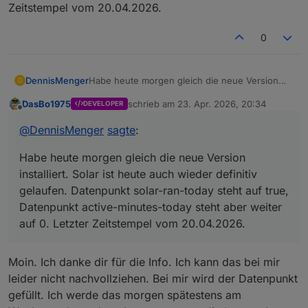
Zeitstempel vom 20.04.2026.
0
DennisMenger
Habe heute morgen gleich die neue Version
D
installiert. Solar ist heute auch wieder definitiv
DasBo1975
schrieb am
23. Apr. 2026, 20:34
DEVELOPER
gelaufen. Datenpunkt solar-ran-today steht auf
zuletzt editiert von
Offline
true, Datenpunkt active-minutes-today steht
@
DennisMenger
sagte
:
aber weiter auf 0. Letzter Zeitstempel vom
20.04.2026.
Habe heute morgen gleich die neue Version
installiert. Solar ist heute auch wieder definitiv
gelaufen. Datenpunkt solar-ran-today steht auf true,
Datenpunkt active-minutes-today steht aber weiter
auf 0. Letzter Zeitstempel vom 20.04.2026.
Moin. Ich danke dir für die Info. Ich kann das bei mir
leider nicht nachvollziehen. Bei mir wird der Datenpunkt
gefüllt. Ich werde das morgen spätestens am