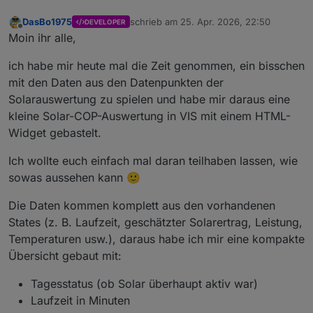
DasBo1975
schrieb am
25. Apr. 2026, 22:50
DEVELOPER
zuletzt editiert von
Offline
Moin ihr alle,
ich habe mir heute mal die Zeit genommen, ein bisschen
mit den Daten aus den Datenpunkten der
Solarauswertung zu spielen und habe mir daraus eine
kleine Solar-COP-Auswertung in VIS mit einem HTML-
Widget gebastelt.
Ich wollte euch einfach mal daran teilhaben lassen, wie
sowas aussehen kann 🙂
Die Daten kommen komplett aus den vorhandenen
States (z. B. Laufzeit, geschätzter Solarertrag, Leistung,
Temperaturen usw.), daraus habe ich mir eine kompakte
Übersicht gebaut mit:
Tagesstatus (ob Solar überhaupt aktiv war)
Laufzeit in Minuten