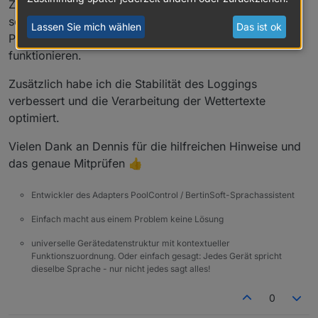
Zeitstempeln und der Tagesauswertung (z. B.
solar_ran_today und active_minutes_today). Diese
Lassen Sie mich wählen
Das ist ok
Punkte sollten jetzt wieder sauber und nachvollziehbar
funktionieren.
Zusätzlich habe ich die Stabilität des Loggings
verbessert und die Verarbeitung der Wettertexte
optimiert.
Vielen Dank an Dennis für die hilfreichen Hinweise und
das genaue Mitprüfen 👍
Entwickler des Adapters PoolControl / BertinSoft-Sprachassistent
Einfach macht aus einem Problem keine Lösung
universelle Gerätedatenstruktur mit kontextueller
Funktionszuordnung. Oder einfach gesagt: Jedes Gerät spricht
dieselbe Sprache - nur nicht jedes sagt alles!
0