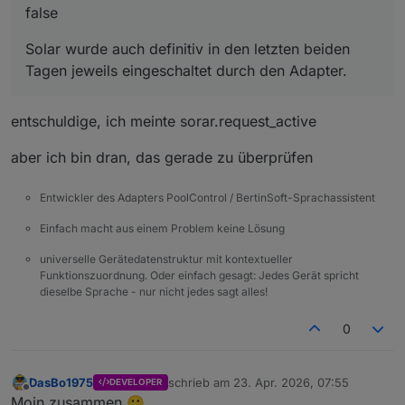
false
Solar wurde auch definitiv in den letzten beiden
Tagen jeweils eingeschaltet durch den Adapter.
entschuldige, ich meinte sorar.request_active
aber ich bin dran, das gerade zu überprüfen
Entwickler des Adapters PoolControl / BertinSoft-Sprachassistent
Einfach macht aus einem Problem keine Lösung
universelle Gerätedatenstruktur mit kontextueller
Funktionszuordnung. Oder einfach gesagt: Jedes Gerät spricht
dieselbe Sprache - nur nicht jedes sagt alles!
0
DasBo1975
schrieb am
23. Apr. 2026, 07:55
DEVELOPER
zuletzt editiert von
Offline
Moin zusammen 🙂