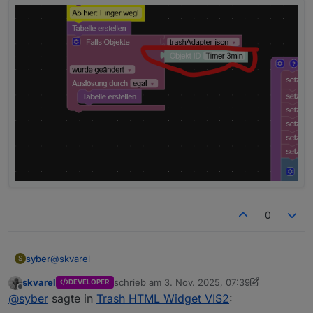
0
@
skvarel
syber
S
skvarel
schrieb am
3. Nov. 2025, 07:39
DEVELOPER
hier triggere ich
zuletzt editiert von skvarel
11. März 2025, 08:
Offline
@
syber
sagte in
Trash HTML Widget VIS2
: