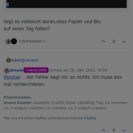
liegt es vielleicht daran,dass Papier und Bio
auf einen Tag fallen?
2 Antworten
0
@
skvarel
syber
S
skvarel
schrieb am
28. Okt. 2025, 14:59
DEVELOPER
Danke für das script und deine Arbeit
zuletzt editiert von
Offline
@
syber
.. der Fehler sagt mir so nichts. Ich muss das
ich habe ein kleines Problem mit den icons, beim
mal recherchieren.
Scriptstart sind alle da
nach einer Weile, sieht es dann so aus
#TeamInventwo
Unsere Adapter:
Autodarts, FoxESS, Enpal, Life360ng, Tidy, vis-inventwo,
nach einem Neustart des Scriptes sind die Icons wieder
vis-2-widgets-inventwo, vis-icontwo, vis-2-widgets-icontwo
da
Grüsse Steffen
Wer uns mit einem Kaffee unterstützen möchte:
PayPal
jetz kam folgender Fehler
0