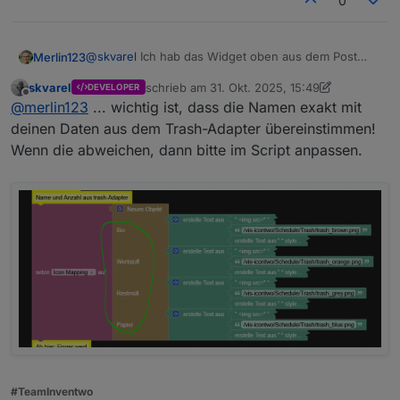
0
@
skvarel
Ich hab das Widget oben aus dem Post
Merlin123
kopiert.
skvarel
schrieb am
31. Okt. 2025, 15:49
DEVELOPER
Ich denke, das ist irgendwas mit den Pfaden.
Wenn ich euer Widget nehme (also neu in die View
zuletzt editiert von skvarel
Offline
@
merlin123
... wichtig ist, dass die Namen exakt mit
Wenn ich in einem Image-Widget das Bild auswähle
ziehe), dann Inhaltstyp Bild auswähle, dann über die
sieht das so aus:
Auswahl das Icon auswähle sieht es so aus:
deinen Daten aus dem Trash-Adapter übereinstimmen!
Wenn die abweichen, dann bitte im Script anpassen.
Das wird also da auch nicht dargestellt.
Vermutlich aus dem gleichen Grund klappt es mit
dem Script auch nicht.
#TeamInventwo