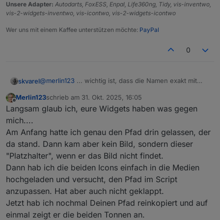
Unsere Adapter:
Autodarts, FoxESS, Enpal, Life360ng, Tidy, vis-inventwo,
Das bild wird dann angezeigt.
vis-2-widgets-inventwo, vis-icontwo, vis-2-widgets-icontwo
Wer uns mit einem Kaffee unterstützen möchte:
PayPal
0
@
merlin123
... wichtig ist, dass die Namen exakt mit
skvarel
deinen Daten aus dem Trash-Adapter übereinstimmen!
Merlin123
schrieb am
31. Okt. 2025, 16:05
Wenn die abweichen, dann bitte im Script anpassen.
zuletzt editiert von
Offline
Langsam glaub ich, eure Widgets haben was gegen
mich....
Am Anfang hatte ich genau den Pfad drin gelassen, der
da stand. Dann kam aber kein Bild, sondern dieser
"Platzhalter", wenn er das Bild nicht findet.
Dann hab ich die beiden Icons einfach in die Medien
hochgeladen und versucht, den Pfad im Script
anzupassen. Hat aber auch nicht geklappt.
Jetzt hab ich nochmal Deinen Pfad reinkopiert und auf
einmal zeigt er die beiden Tonnen an.