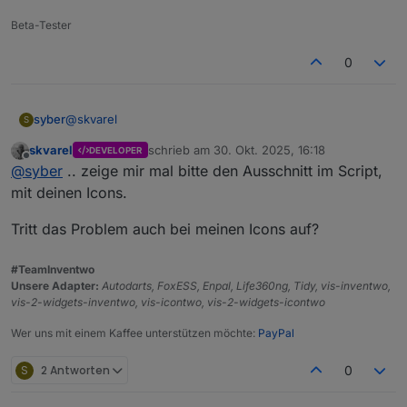
Beta-Tester
0
@
skvarel
syber
S
skvarel
schrieb am
30. Okt. 2025, 16:18
DEVELOPER
Okay, hab es jetzt erstmal mit nem script ,was alle 2min
zuletzt editiert von
Offline
@
syber
.. zeige mir mal bitte den Ausschnitt im Script,
das script neustartet, gelöst
grüsse
mit deinen Icons.
Tritt das Problem auch bei meinen Icons auf?
#TeamInventwo
Unsere Adapter:
Autodarts, FoxESS, Enpal, Life360ng, Tidy, vis-inventwo,
vis-2-widgets-inventwo, vis-icontwo, vis-2-widgets-icontwo
Wer uns mit einem Kaffee unterstützen möchte:
PayPal
S
2 Antworten
0