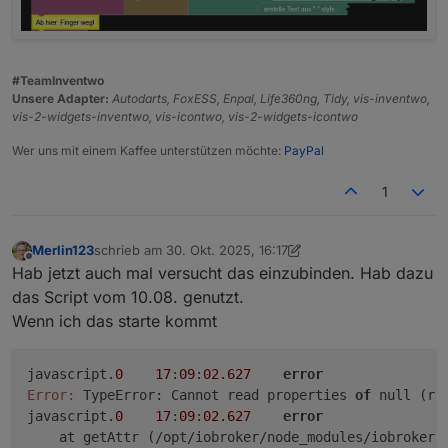
#TeamInventwo
Unsere Adapter:
Autodarts, FoxESS, Enpal, Life360ng, Tidy, vis-inventwo,
vis-2-widgets-inventwo, vis-icontwo, vis-2-widgets-icontwo
Wer uns mit einem Kaffee unterstützen möchte:
PayPal
1
Merlin123
schrieb am
30. Okt. 2025, 16:17
zuletzt editiert von Merlin123
Offline
Hab jetzt auch mal versucht das einzubinden. Hab dazu
das Script vom 10.08. genutzt.
Wenn ich das starte kommt
javascript.
0
17
:
09
:
02.627
error
Error:
 TypeError: Cannot read properties 
of
 null (re
javascript.
0
17
:
09
:
02.627
error
    at getAttr (/opt/iobroker/node_modules/iobroker.