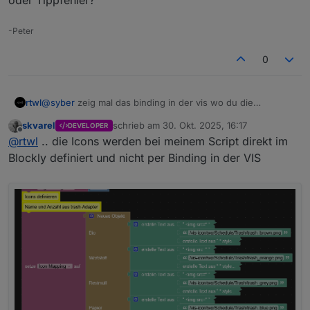
nach einem Neustart des Scriptes sind die Icons wieder
da
-Peter
Grüsse Steffen
0
jetz kam folgender Fehler
rtwl
@
syber
zeig mal das binding in der vis wo du die
Papiertonne verwendest. Da steht ja im Log dass dieses
skvarel
schrieb am
30. Okt. 2025, 16:17
DEVELOPER
nicht erkannt wird. eventuell eine fehlende klammer oder
zuletzt editiert von
Offline
@
rtwl
.. die Icons werden bei meinem Script direkt im
Tippfehler?
Blockly definiert und nicht per Binding in der VIS
liegt es vielleicht daran,dass Papier und Bio
auf einen Tag fallen?