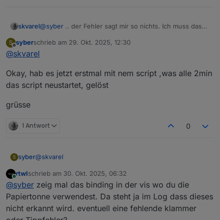
skvarel
@
syber
.. der Fehler sagt mir so nichts. Ich muss das
mal recherchieren.
syber
schrieb am
29. Okt. 2025, 12:30
S
zuletzt editiert von
Offline
@
skvarel
liegt es vielleicht daran,dass Papier und Bio
Okay, hab es jetzt erstmal mit nem script ,was alle 2min
auf einen Tag fallen?
das script neustartet, gelöst
grüsse
1 Antwort
0
@
skvarel
syber
S
rtwl
schrieb am
30. Okt. 2025, 06:32
Danke für das script und deine Arbeit
zuletzt editiert von
Online
@
syber
zeig mal das binding in der vis wo du die
ich habe ein kleines Problem mit den icons, beim
Papiertonne verwendest. Da steht ja im Log dass dieses
Scriptstart sind alle da
nicht erkannt wird. eventuell eine fehlende klammer
nach einer Weile, sieht es dann so aus
oder Tippfehler?