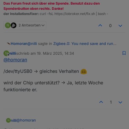
Das Forum freut sich über eine Spende. Benutzt dazu den
Spendenbutton oben rechts. Danke!
der Installationsfixer:
curl -fsL https://iobroker.net/fix.sh | bash -
N
2 Antworten
0
@
nilli
sagte in
Zigbee.0: You need save and run
Homoran
adapter before pairing!
:
nilli
schrieb am
19. März 2025, 14:34
N
zuletzt editiert von
Offline
@
homoran
@
homoran
said in
Zigbee.0: You need save and
run adapter before pairing!
:
@
Asgothian
/dev/ttyUSB0 -> gleiches Verhalten
wird der Chip unterstützt?
was für ein chip ist im Koordinator
Hintergrund:
wird der Chip unterstützt? -> Ja, letzte Woche
verbaut?
@
pmayer
sagte in
IEEE bei cod.m Zigbee Koordinator
funktionierte er.
ändern
:
unser Entwickler hat sich mal durch die Sourcen
SLZB-07p7 basierend auf CC2652P7 und
der Z-Stack Firmware und cc2538-bsl
1
CP2102N
.
gegraben.
Wie es aussieht wird beim Update die IEEE
im
CC2652P7 an die falsche stelle geschrieben,
@
homoran
nilli
N
weil das Speicherlayout anders ist als beim
CC1352P7.