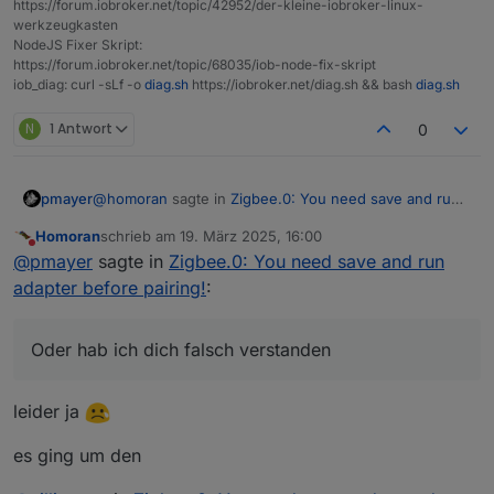
https://forum.iobroker.net/topic/42952/der-kleine-iobroker-linux-
oder ?
werkzeugkasten
NodeJS Fixer Skript:
https://forum.iobroker.net/topic/68035/iob-node-fix-skript
iob_diag: curl -sLf -o
diag.sh
https://iobroker.net/diag.sh && bash
diag.sh
N
1 Antwort
0
@
homoran
sagte in
Zigbee.0: You need save and run
pmayer
adapter before pairing!
:
Homoran
schrieb am
19. März 2025, 16:00
zuletzt editiert von
Nicht stören
@
Asgothian
@
pmayer
sagte in
Zigbee.0: You need save and run
wird der Chip unterstützt?
adapter before pairing!
:
Der CC2652P7 funktioniert ohne Problem mit dem
zigbee-herdsman. Oder hab ich dich falsch verstanden
wo die Frage hinzielte?
Oder hab ich dich falsch verstanden
leider ja
es ging um den