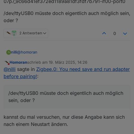
07p7_9c66d41ef372ed1189a81df3fdf7b791-if00-port0
/dev/ttyUSB0 müsste doch eigentlich auch möglich sein,
oder ?
2 Antworten
0
@
homoran
nilli
N
Homoran
schrieb am
19. März 2025, 14:26
zuletzt editiert von
Nicht stören
@
nilli
sagte in
Zigbee.0: You need save and run adapter
before pairing!
:
/dev/ttyUSB0 müsste doch eigentlich auch möglich
sein, oder ?
kannst du mal versuchen, nur diese Angabe kann sich
nach einem Neustart ändern.