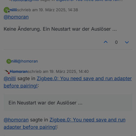
adapter before pairing!
:
nilli
schrieb am
19. März 2025, 14:38
N
zuletzt editiert von
Offline
@
homoran
letzte Woche funktionierte er.
Keine Änderung. Ein Neustart war der Auslöser ...
Aah!
mit welchen Einstellungen?
0
Was hast
du
dann geändert?
@
homoran
nilli
N
Homoran
schrieb am
19. März 2025, 14:40
Keine Änderung. Ein Neustart war der Auslöser ...
zuletzt editiert von
Nicht stören
@
nilli
sagte in
Zigbee.0: You need save and run adapter
before pairing!
:
Ein Neustart war der Auslöser ...
@
homoran
sagte in
Zigbee.0: You need save and run
adapter before pairing!
: