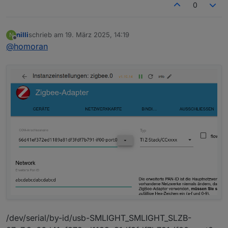
0
nilli
schrieb am
19. März 2025, 14:19
N
zuletzt editiert von
Offline
@
homoran
/dev/serial/by-id/usb-SMLIGHT_SMLIGHT_SLZB-