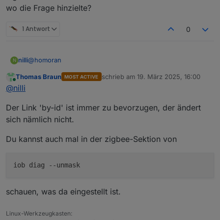
CC2652P7 an die falsche stelle geschrieben,
wo die Frage hinzielte?
weil das Speicherlayout anders ist als beim
CC1352P7.
1 Antwort
0
@
homoran
nilli
N
Thomas Braun
schrieb am
19. März 2025, 16:00
MOST ACTIVE
zuletzt editiert von
Online
@
nilli
Der Link 'by-id' ist immer zu bevorzugen, der ändert
sich nämlich nicht.
Du kannst auch mal in der zigbee-Sektion von
iob diag
--unmask
schauen, was da eingestellt ist.
/dev/serial/by-id/usb-SMLIGHT_SMLIGHT_SLZB-
07p7_9c66d41ef372ed1189a81df3fdf7b791-if00-port0
Linux-Werkzeugkasten:
/dev/ttyUSB0 müsste doch eigentlich auch möglich sein,