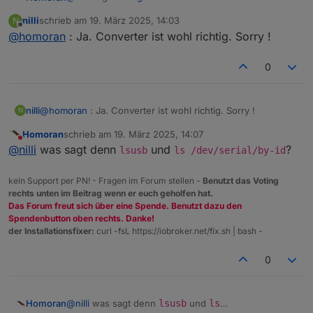
adapter before pairing!
:
nilli
schrieb am
19. März 2025, 14:03
N
zuletzt editiert von
Offline
@
homoran
: Ja. Converter ist wohl richtig. Sorry !
Irgendwie habe ich das Gefühl das der
Anschluss nicht richtig
für den Adapter
wenn du damit Converter meinst, bin ich schon
konfiguriert ist.
0
länger dieser Meinung
nilli
@
homoran
: Ja. Converter ist wohl richtig. Sorry !
N
Homoran
schrieb am
19. März 2025, 14:07
zuletzt editiert von
Nicht stören
@
nilli
was sagt denn
und
?
lsusb
ls /dev/serial/by-id
kein Support per PN! - Fragen im Forum stellen -
Benutzt das Voting
rechts unten im Beitrag wenn er euch geholfen hat.
Das Forum freut sich über eine Spende. Benutzt dazu den
Spendenbutton oben rechts. Danke!
der Installationsfixer:
curl -fsL https://iobroker.net/fix.sh | bash -
0
Homoran
@
nilli
was sagt denn
lsusb
und
ls