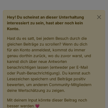
HOME=/home/nils
GROUPS=nils adm dialout cdrom sudo audio video 
User that is running 
'js-controller'
:
Hey! Du scheinst an dieser Unterhaltung
iobroker
interessiert zu sein, hast aber noch kein
HOME=/home/iobroker
Konto.
GROUPS=iobroker 
tty
 dialout audio video plugdev
Hast du es satt, bei jedem Besuch durch die
*** DISPLAY-SERVER SETUP ***
gleichen Beiträge zu scrollen? Wenn du dich
Display-Server: 
false
für ein Konto anmeldest, kommst du immer
Desktop: 	
genau dorthin zurück, wo du zuvor warst, und
Terminal: 	
tty
kannst dich über neue Antworten
benachrichtigen lassen (entweder per E-Mail
*** MEMORY ***
               total        used        free   
oder Push-Benachrichtigung). Du kannst auch
Mem:            2.1G        1.5G        163M   
Lesezeichen speichern und Beiträge positiv
Swap:           536M        536M        573K
bewerten, um anderen Community-Mitgliedern
Total:          2.6G        2.0G        163M
deine Wertschätzung zu zeigen.
Active iob-Instances: 	22
Mit deinem Input könnte dieser Beitrag noch
besser werden 💗
         2009 M total memory