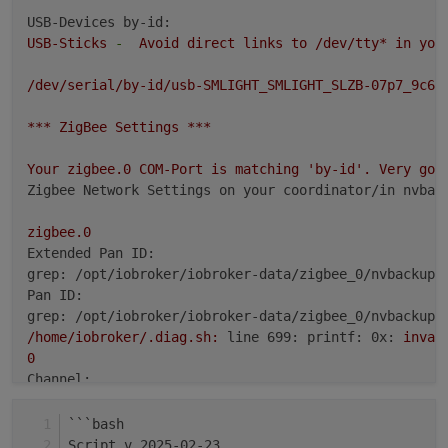
USB-Devices by-id:
schauen, was da eingestellt ist.
USB-Sticks
-
Avoid
direct
links
to
/dev/tty*
in
you
/dev/serial/by-id/usb-SMLIGHT_SMLIGHT_SLZB-07p7_9c66
***
ZigBee
Settings
***
Your
zigbee.0
COM-Port
is
matching
'by-id'
.
Very
goo
Zigbee Network Settings on your coordinator/in nvbac
zigbee.0
Extended Pan ID:
grep: /opt/iobroker/iobroker-data/zigbee_0/nvbackup.
Pan ID:
grep: /opt/iobroker/iobroker-data/zigbee_0/nvbackup.
/home/iobroker/.diag.sh:
line 699: printf: 0x:
inval
0
Channel:
grep: /opt/iobroker/iobroker-data/zigbee_0/nvbackup.
Network Key:
```bash
grep: /opt/iobroker/iobroker-data/zigbee_0/nvbackup.
Script v.2025-02-23