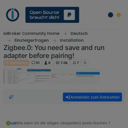
Weiter zum Inhalt
ioBroker Community Home
Deutsch
Einsteigerfragen
Installation
Zigbee.0: You need save and run
adapter before pairing!
Installation
51
8
7.0k
7
Anmelden zum Antworten
Wie kann ich die obigen (doppelten) posts löschen ?
nilli
N