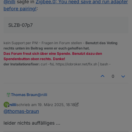
@
nilli
sagte in
Zigbee.0: You need save and run adapter
before pairing!
:
SLZB-07p7
kein Support per PN! - Fragen im Forum stellen -
Benutzt das Voting
rechts unten im Beitrag wenn er euch geholfen hat.
Das Forum freut sich über eine Spende. Benutzt dazu den
Spendenbutton oben rechts. Danke!
der Installationsfixer:
curl -fsL https://iobroker.net/fix.sh | bash -
0
@
nilli
Thomas Braun
nilli
schrieb am
19. März 2025, 18:18
N
Der Link 'by-id' ist immer zu bevorzugen, der
zuletzt editiert von nilli
Offline
@
thomas-braun
ändert sich nämlich nicht.
Du kannst auch mal in der zigbee-Sektion von
leider nichts auffälliges ...