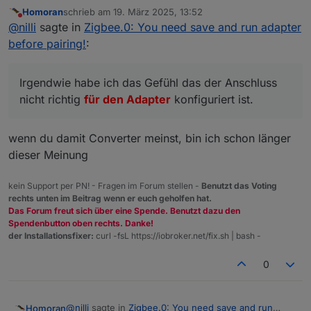
Homoran
schrieb am
19. März 2025, 13:52
Was mir noch merkwürdig erscheint, ist dass im
zuletzt editiert von
Nicht stören
@
nilli
sagte in
Zigbee.0: You need save and run adapter
Instanzeneinstellungsmenue des Zigbee-Adapters ein klick
auf den Pfeil hinter dem COM-Anschlussnamen keine
Irgendwie habe ich das Gefühl das der Anschluss nicht
before pairing!
:
Auswahl ergibt. Sollten dort nicht alle verfügbaren Adapter
richtig für den Adapter konfiguriert ist.
angezeigt werden ?
Kann man sich die Adapterkonfiguration direkt im terminal
anschauen ?
Irgendwie habe ich das Gefühl das der Anschluss
nicht richtig
für den Adapter
konfiguriert ist.
wenn du damit Converter meinst, bin ich schon länger
dieser Meinung
kein Support per PN! - Fragen im Forum stellen -
Benutzt das Voting
rechts unten im Beitrag wenn er euch geholfen hat.
Das Forum freut sich über eine Spende. Benutzt dazu den
Spendenbutton oben rechts. Danke!
der Installationsfixer:
curl -fsL https://iobroker.net/fix.sh | bash -
0
@
nilli
sagte in
Zigbee.0: You need save and run
Homoran