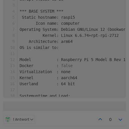
Adapter
State
*** BASE SYSTEM ***
+
system.adapter.zigbee.0                 : zigbee  
 Static hostname: raspi5
       Icon name: computer
Enabled
adapters
with
bindings
Operating System: Debian GNU/Linux 12 (bookworm
+
system.adapter.zigbee.0                 : zigbee  
          Kernel: Linux 6.6.74+rpt-rpi-2712
    Architecture: arm64
OS is similar to: 
Model		: Raspberry Pi 5 Model B Rev 1.
Docker          : 
false
Virtualization  : none
Kernel          : aarch64
Userland        : 64 bit
Systemuptime and Load:
 19:16:26 up 1 day, 11:01,  2 
users
,  load aver
CPU threads: 4
1 Antwort
0
*** LIFE CYCLE STATUS ***