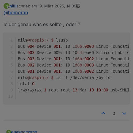
/dev/serial/by-id
?
nilli
schrieb am
19. März 2025, 14:09
N
zuletzt editiert von nilli
Offline
@
homoran
leider genau was es sollte , oder ?
nils
@raspi5
:/
$ 
lsusb
Bus 
004
 Device 
001
: ID 1
d6b:
0003
 Linux Foundatio
Bus 
003
 Device 009: ID 10
c4:
ea60 Silicon Labs CP
Bus 
003
 Device 
001
: ID 1
d6b:
0002
 Linux Foundatio
Bus 
002
 Device 
001
: ID 1
d6b:
0003
 Linux Foundatio
Bus 
001
 Device 
001
: ID 1
d6b:
0002
 Linux Foundatio
nils
@raspi5
:/
$ 
ls -l /dev/serial/by-id
total 
0
lrwxrwxrwx 
1
 root root 
13
 Mar 
19
10
:
00
 usb-SMLIG
0
@
homoran
nilli
N