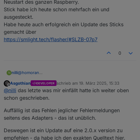
Neustart des ganzen Raspberry.
Stick habe ich heute schon mehrfach ein und
@
homoran
sagte in
Zigbee.0: You need save and
run adapter before pairing!
:
ausgesteckt.
Habe heute auch erfolgreich ein Update des Sticks
nur diese Angabe kann sich nach einem
gemacht über
Neustart ändern.
Neustart wovon?
https://smlight.tech/flasher/#SLZB-07p7
Nur Instanz oder ganzer Raspi?
hast du mal den Stick stromlos gemacht?
0
nilli
@
homoran
N
Neustart des ganzen Raspberry.
Asgothian
schrieb am
19. März 2025, 15:33
DEVELOPER
Stick habe ich heute schon mehrfach ein und ausgesteckt.
zuletzt editiert von
Offline
@
nilli
das letzte was mir einfällt hatte ich weiter oben
Habe heute auch erfolgreich ein Update des Sticks
gemacht über
schon geschrieben.
https://smlight.tech/flasher/#SLZB-07p7
Auffällig ist das Fehlen jeglicher Fehlermeldungen
seitens des Adapters - das ist unüblich.
Deswegen ist ein Update auf eine 2.0.x version zu
empfehlen - da habe ich den exakten Quelltext hier.