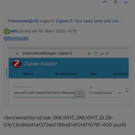
0
@
nilli
sagte in
Zigbee.0: You need save and run
Homoran
adapter before pairing!
:
nilli
schrieb am
19. März 2025, 14:16
N
zuletzt editiert von
Offline
@
homoran
oder
was steht denn hier
ist leider abgeschnitten
/dev/serial/by-id/usb-SMLIGHT_SMLIGHT_SLZB-
07p7_9c66d41ef372ed1189a81df3fdf7b791-if00-port0