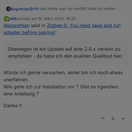
Operating System is the current Debian stable v
@
nilli
das letzte was mir einfällt hatte ich weiter
Asgothian
oben schon geschrieben.
*** RASPBERRY THROTTLING ***
nilli
schrieb am
19. März 2025, 18:20
N
Auffällig ist das Fehlen jeglicher Fehlermeldungen
zuletzt editiert von
Current issues:
Offline
@
asgothian
said in
Zigbee.0: You need save and run
seitens des Adapters - das ist unüblich.
No throttling issues detected.
Deswegen ist ein Update auf eine 2.0.x version zu
adapter before pairing!
:
empfehlen - da habe ich den exakten Quelltext hier.
Previously detected issues:
A.
No throttling issues detected.
Deswegen ist ein Update auf eine 2.0.x version zu
empfehlen - da habe ich den exakten Quelltext hier.
*** TIME AND TIMEZONES ***
               Local time: Wed 2025-03-19 19:16
           Universal time: Wed 2025-03-19 18:16
Würde ich gerne versuchen, leider bin ich noch etwas
                 RTC time: Wed 2025-03-19 18:16
unerfahren.
                Time zone: Europe/Berlin (CET, 
Wie gehe ich zur Installation vor ? Gibt es irgendwo
System clock synchronized: 
yes
eine Anleitung ?
              NTP service: active
          RTC 
in
local
 TZ: no
Danke !!
*** Users and Groups ***
0
User that called 
'iob diag'
:
nils