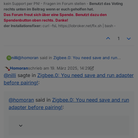
/dev/serial/by-id/usb-SMLIGHT_SMLIGHT_SLZB-
kein Support per PN! - Fragen im Forum stellen -
Benutzt das Voting
07p7_9c66d41ef372ed1189a81df3fdf7b791-if00-port0
rechts unten im Beitrag wenn er euch geholfen hat.
/dev/ttyUSB0 müsste doch eigentlich auch möglich sein,
Das Forum freut sich über eine Spende. Benutzt dazu den
Spendenbutton oben rechts. Danke!
oder ?
der Installationsfixer:
curl -fsL https://iobroker.net/fix.sh | bash -
1
@
homoran
said in
Zigbee.0: You need save and run
nilli
N
adapter before pairing!
:
Homoran
schrieb am
19. März 2025, 14:29
zuletzt editiert von Homoran
Nicht stören
was für ein chip ist im Koordinator verbaut?
@
nilli
sagte in
Zigbee.0: You need save and run adapter
before pairing!
:
SLZB-07p7 basierend auf CC2652P7 und CP2102N.
@
homoran
said in
Zigbee.0: You need save and run
adapter before pairing!
: