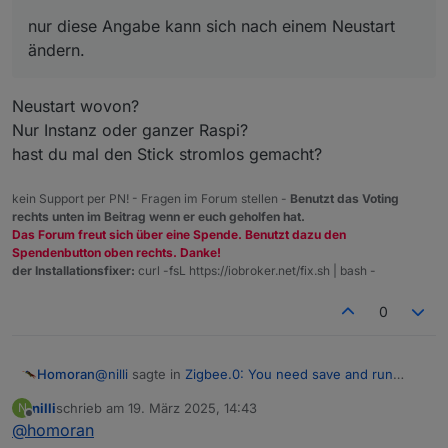
nur diese Angabe kann sich nach einem Neustart
ändern.
Neustart wovon?
Nur Instanz oder ganzer Raspi?
hast du mal den Stick stromlos gemacht?
kein Support per PN! - Fragen im Forum stellen -
Benutzt das Voting
rechts unten im Beitrag wenn er euch geholfen hat.
Das Forum freut sich über eine Spende. Benutzt dazu den
Spendenbutton oben rechts. Danke!
der Installationsfixer:
curl -fsL https://iobroker.net/fix.sh | bash -
0
@
nilli
sagte in
Zigbee.0: You need save and run
Homoran
adapter before pairing!
:
nilli
schrieb am
19. März 2025, 14:43
N
zuletzt editiert von
Offline
@
homoran
Ein Neustart war der Auslöser ...