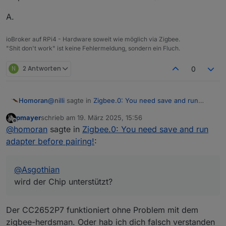
A.
ioBroker auf RPi4 - Hardware soweit wie möglich via Zigbee.
"Shit don't work" ist keine Fehlermeldung, sondern ein Fluch.
N
2 Antworten
0
@
nilli
sagte in
Zigbee.0: You need save and run
Homoran
adapter before pairing!
:
pmayer
schrieb am
19. März 2025, 15:56
zuletzt editiert von
Offline
@
homoran
said in
Zigbee.0: You need save and
@
homoran
sagte in
Zigbee.0: You need save and run
run adapter before pairing!
:
adapter before pairing!
:
@
Asgothian
wird der Chip unterstützt?
was für ein chip ist im Koordinator
Hintergrund:
@
Asgothian
verbaut?
@
pmayer
sagte in
IEEE bei cod.m Zigbee Koordinator
wird der Chip unterstützt?
ändern
:
unser Entwickler hat sich mal durch die Sourcen
SLZB-07p7 basierend auf CC2652P7 und
der Z-Stack Firmware und cc2538-bsl
CP2102N
.
Der CC2652P7 funktioniert ohne Problem mit dem
gegraben.
zigbee-herdsman. Oder hab ich dich falsch verstanden
Wie es aussieht wird beim Update die IEEE
im