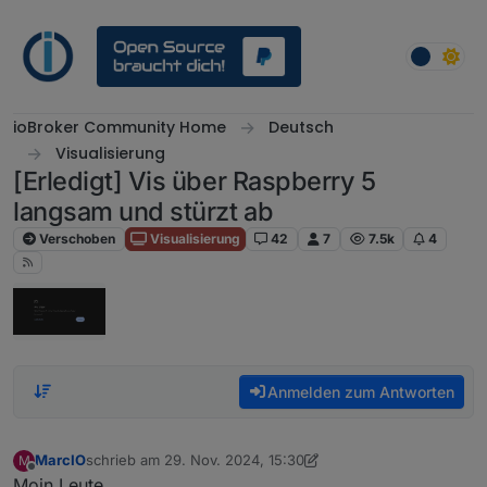
Weiter zum Inhalt
ioBroker Community Home
Deutsch
Visualisierung
[Erledigt] Vis über Raspberry 5
langsam und stürzt ab
Verschoben
Visualisierung
42
7
7.5k
4
Anmelden zum Antworten
MarcIO
schrieb am
29. Nov. 2024, 15:30
M
zuletzt editiert von MarcIO
Offline
Moin Leute,