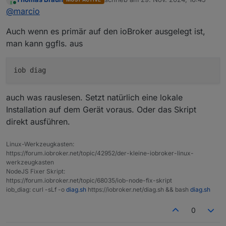
zuletzt editiert von
Online
@
marcio
Auch wenn es primär auf den ioBroker ausgelegt ist,
man kann ggfls. aus
auch was rauslesen. Setzt natürlich eine lokale
Installation auf dem Gerät voraus. Oder das Skript
direkt ausführen.
Linux-Werkzeugkasten:
https://forum.iobroker.net/topic/42952/der-kleine-iobroker-linux-
werkzeugkasten
NodeJS Fixer Skript:
https://forum.iobroker.net/topic/68035/iob-node-fix-skript
iob_diag: curl -sLf -o
diag.sh
https://iobroker.net/diag.sh && bash
diag.sh
0