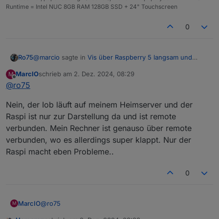
Runtime = Intel NUC 8GB RAM 128GB SSD + 24" Touchscreen
deaktivieren
0
@
marcio
sagte in
Vis über Raspberry 5 langsam und
Ro75
stürzt ab
:
MarcIO
schrieb am
2. Dez. 2024, 08:29
M
zuletzt editiert von
Offline
@
ro75
wird die Vis über meinem Raspi 5 4GB RAM
angezeigt
läuft iobroker und VIS (zur Darstellung) auf dem selben
Nein, der Iob läuft auf meinem Heimserver und der
Gerät? Wenn ja, denke über eine Trennung nach.
Raspi ist nur zur Darstellung da und ist remote
Ro75.
verbunden. Mein Rechner ist genauso über remote
verbunden, wo es allerdings super klappt. Nur der
Raspi macht eben Probleme..
0
@
ro75
MarcIO
M