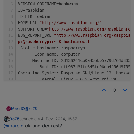
VERSION_CODENAME=bookworm
ID=raspbian
ID_LIKE=debian
HOME_URL=
"http://www.raspbian.org/"
SUPPORT_URL=
"http://www.raspbian.org/RaspbianFor
BUG_REPORT_URL=
"http://www.raspbian.org/Raspbian
pi@raspberrypi:~ $ hostnamectl
 Static hostname: raspberrypi
       Icon name: computer
      Machine ID: 23136241cb0a455bb5779d764d835f
         Boot ID: cfb967d3ffc645fe96eb4456497559
Operating System: Raspbian GNU/Linux 12 (bookwor
          Kernel: Linux 6.6.51+rpt-rpi-v8
    Architecture: arm64
0
@
ro75
MarcIO
M
Ro75
schrieb am
4. Dez. 2024, 16:37
Ja tatsächlich hast recht, ist kein OS. Dachte Wayland
zuletzt editiert von
Offline
@
marcio
ok und der rest?
gäbe es nur auf diesen.
pi@raspberrypi:~ $ cat /etc/os-release 
