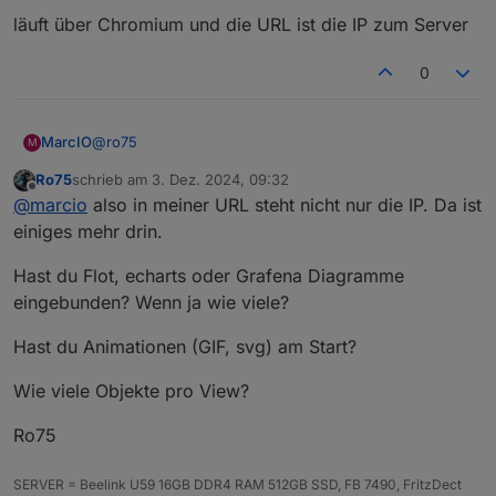
läuft über Chromium und die URL ist die IP zum Server
0
@
ro75
MarcIO
M
Ro75
schrieb am
3. Dez. 2024, 09:32
läuft über Chromium und die URL ist die IP zum Server
zuletzt editiert von
Offline
@
marcio
also in meiner URL steht nicht nur die IP. Da ist
einiges mehr drin.
Hast du Flot, echarts oder Grafena Diagramme
eingebunden? Wenn ja wie viele?
Hast du Animationen (GIF, svg) am Start?
Wie viele Objekte pro View?
Ro75
SERVER = Beelink U59 16GB DDR4 RAM 512GB SSD, FB 7490, FritzDect