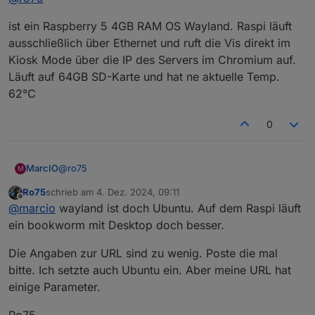
Fehlermeldung
gut dann alle technischen Daten zum Raspi, inkl.
ist ein Raspberry 5 4GB RAM OS Wayland. Raspi läuft
Betriebssystem. Anbindung Netzwerk, Temperatur,
ausschließlich über Ethernet und ruft die Vis direkt im
SSD/SD-Karte. Aufruf URL...
Ro75.
Kiosk Mode über die IP des Servers im Chromium auf.
Läuft auf 64GB SD-Karte und hat ne aktuelle Temp.
62°C
0
@
ro75
MarcIO
M
Ro75
schrieb am
4. Dez. 2024, 09:11
ist ein Raspberry 5 4GB RAM OS Wayland. Raspi läuft
zuletzt editiert von
Offline
@
marcio
wayland ist doch Ubuntu. Auf dem Raspi läuft
ausschließlich über Ethernet und ruft die Vis direkt im
Kiosk Mode über die IP des Servers im Chromium auf.
ein bookworm mit Desktop doch besser.
Läuft auf 64GB SD-Karte und hat ne aktuelle Temp.
62°C
Die Angaben zur URL sind zu wenig. Poste die mal
bitte. Ich setzte auch Ubuntu ein. Aber meine URL hat
einige Parameter.
Ro75.