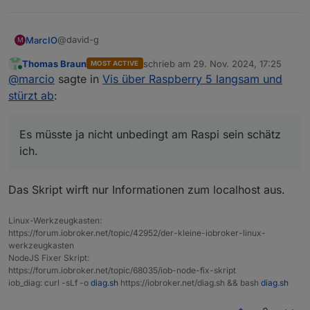
@david-g
MarcIO
M
Thomas Braun
schrieb am
29. Nov. 2024, 17:25
MOST ACTIVE
Netzwerktechnisch habe ich in der Netzwerkanalyse
zuletzt editiert von
Online
@
marcio
sagte in
Vis über Raspberry 5 langsam und
nichts bekommen und auch die Internetverbindung
scheint ok zu sein. Bei der Kiosk-Einstellung habe ich
@
Thomas-Braun
stürzt ab
:
auch Cache und cookies deaktiviert, also kann ich
diese Fehlermeldung schwer nachvollziehen. Habe es
Danke dir, das kann ich mal ausprobieren, wenn ich
auch über Firefox probiert, dort genau das selbe
wieder am Rechner bin. Es müsste ja nicht unbedingt
Es müsste ja nicht unbedingt am Raspi sein schätz
Problem :(
am Raspi sein schätz ich. Sollte über den Server ja
ich.
klappen, wo der Iob installiert ist.
Das Skript wirft nur Informationen zum localhost aus.
Linux-Werkzeugkasten:
https://forum.iobroker.net/topic/42952/der-kleine-iobroker-linux-
werkzeugkasten
NodeJS Fixer Skript:
https://forum.iobroker.net/topic/68035/iob-node-fix-skript
iob_diag: curl -sLf -o
diag.sh
https://iobroker.net/diag.sh && bash
diag.sh