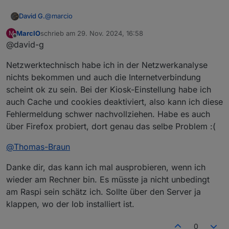
@
marcio
David G.
MarcIO
schrieb am
29. Nov. 2024, 16:58
M
Nur mal auf die schnelle ohne einen Lösungsansatz:
zuletzt editiert von
Offline
@david-g
Netzwerktechnisch habe ich in der Netzwerkanalyse
nichts bekommen und auch die Internetverbindung
scheint ok zu sein. Bei der Kiosk-Einstellung habe ich
auch Cache und cookies deaktiviert, also kann ich diese
Fehlermeldung schwer nachvollziehen. Habe es auch
über Firefox probiert, dort genau das selbe Problem :(
@
Thomas-Braun
Danke dir, das kann ich mal ausprobieren, wenn ich
wieder am Rechner bin. Es müsste ja nicht unbedingt
am Raspi sein schätz ich. Sollte über den Server ja
klappen, wo der Iob installiert ist.
0