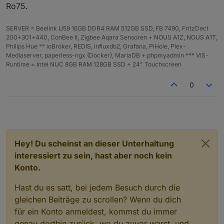
Ro75.
PRETTY_NAME="Raspbian GNU/Linux 12 (bookworm)"
NAME="Raspbian GNU/Linux"

VERSION_ID="12"

SERVER = Beelink U59 16GB DDR4 RAM 512GB SSD, FB 7490, FritzDect
VERSION="12 (bookworm)"

200+301+440, ConBee II, Zigbee Aqara Sensoren + NOUS A1Z, NOUS A1T,
VERSION_CODENAME=bookworm

Philips Hue ** ioBroker, REDIS, influxdb2, Grafana, PiHole, Plex-
ID=raspbian

Mediaserver, paperless-ngx (Docker), MariaDB + phpmyadmin *** VIS-
ID_LIKE=debian

Runtime = Intel NUC 8GB RAM 128GB SSD + 24" Touchscreen
HOME_URL="http://www.raspbian.org/"

SUPPORT_URL="http://www.raspbian.org/RaspbianF
0
BUG_REPORT_URL="http://www.raspbian.org/Raspbi
pi@raspberrypi:~ $ hostnamectl

 Static hostname: raspberrypi

       Icon name: computer

      Machine ID: 23136241cb0a455bb5779d764d83
         Boot ID: cfb967d3ffc645fe96eb44564975
Hey! Du scheinst an dieser Unterhaltung
Operating System: Raspbian GNU/Linux 12 (bookw
interessiert zu sein, hast aber noch kein
          Kernel: Linux 6.6.51+rpt-rpi-v8

Konto.
Hast du es satt, bei jedem Besuch durch die
gleichen Beiträge zu scrollen? Wenn du dich
für ein Konto anmeldest, kommst du immer
genau dorthin zurück, wo du zuvor warst, und