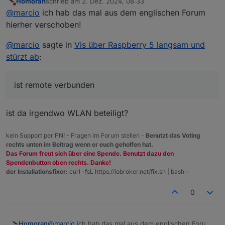
Homoran
schrieb am
2. Dez. 2024, 08:33
Nein, der Iob läuft auf meinem Heimserver und der
zuletzt editiert von
Nicht stören
@
marcio
ich hab das mal aus dem englischen Forum
Raspi ist nur zur Darstellung da und ist remote
verbunden. Mein Rechner ist genauso über remote
hierher verschoben!
verbunden, wo es allerdings super klappt. Nur der
Raspi macht eben Probleme..
@
marcio
sagte in
Vis über Raspberry 5 langsam und
stürzt ab
:
ist remote verbunden
ist da irgendwo WLAN beteiligt?
kein Support per PN! - Fragen im Forum stellen -
Benutzt das Voting
rechts unten im Beitrag wenn er euch geholfen hat.
Das Forum freut sich über eine Spende. Benutzt dazu den
Spendenbutton oben rechts. Danke!
der Installationsfixer:
curl -fsL https://iobroker.net/fix.sh | bash -
0
@
marcio
ich hab das mal aus dem englischen Forum
Homoran