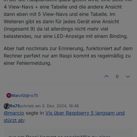
4 View-Navs + eine Tabelle und die andere Ansicht
dann eben mit 5 View-Navs und eine Tabelle. Im
Weiteren gibt es dann für jedes Gerät eine Ansicht
(insgesamt 9) da ist allerdings nicht mehr viel
belastendes, nur eine LED-Anzeige mit einem Binding.
Aber halt nochmals zur Erinnerung, funktioniert auf dem
Rechner perfekt nur am Raspi kommt es regelmäßig zu
einer Fehlermeldung.
0
@
ro75
MarcIO
M
Ro75
schrieb am
3. Dez. 2024, 16:48
Diagramme gibt es keine.
zuletzt editiert von
Offline
@
marcio
sagte in
Vis über Raspberry 5 langsam und
Animationen sind es auch keine, lediglich ein Bild fast
bei allen Ansichten und View-Navs (alle mit jeweils
In der Hauptansicht ein Bild, 9 Nav-Links mit Bindings
stürzt ab
:
einem Binding).
und eine kleine Tabelle. Danach noch zwei weitere
Ansichten
Aber halt nochmals zur Erinnerung, funktioniert auf
in der die Hauptansicht quasi geteilt wird, eine Seite
dem Rechner perfekt nur am Raspi kommt es