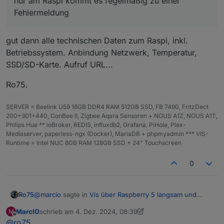
nur am Raspi kommt es regelmäßig zu einer
mit 4 View-Navs + eine Tabelle und die andere Ansicht
regelmäßig zu einer Fehlermeldung.
Fehlermeldung
dann eben mit 5 View-Navs und eine Tabelle. Im
Weiteren gibt es dann für jedes Gerät eine Ansicht
(insgesamt 9) da ist allerdings nicht mehr viel
gut dann alle technischen Daten zum Raspi, inkl.
belastendes, nur eine LED-Anzeige mit einem Binding.
Betriebssystem. Anbindung Netzwerk, Temperatur,
SSD/SD-Karte. Aufruf URL...
Ro75.
SERVER = Beelink U59 16GB DDR4 RAM 512GB SSD, FB 7490, FritzDect
200+301+440, ConBee II, Zigbee Aqara Sensoren + NOUS A1Z, NOUS A1T,
Philips Hue ** ioBroker, REDIS, influxdb2, Grafana, PiHole, Plex-
Mediaserver, paperless-ngx (Docker), MariaDB + phpmyadmin *** VIS-
Runtime = Intel NUC 8GB RAM 128GB SSD + 24" Touchscreen
0
@
marcio
sagte in
Vis über Raspberry 5 langsam und
Ro75
stürzt ab
:
MarcIO
schrieb am
4. Dez. 2024, 08:39
M
zuletzt editiert von MarcIO
12. Apr. 2024, 09:40
Offline
@
ro75
nur am Raspi kommt es regelmäßig zu einer