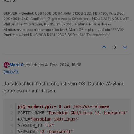
SERVER = Beelink U59 16GB DDR4 RAM 512GB SSD, FB 7490, FritzDect
200+301+440, ConBee II, Zigbee Aqara Sensoren + NOUS A1Z, NOUS A1T,
Philips Hue ** ioBroker, REDIS, influxdb2, Grafana, PiHole, Plex-
Mediaserver, paperless-ngx (Docker), MariaDB + phpmyadmin *** VIS-
Runtime = Intel NUC 8GB RAM 128GB SSD + 24" Touchscreen
0
MarcIO
schrieb am
4. Dez. 2024, 16:36
M
zuletzt editiert von
Offline
@
ro75
Ja tatsächlich hast recht, ist kein OS. Dachte Wayland
gäbe es nur auf diesen.
pi@raspberrypi:~ $ cat /etc/os-release 
PRETTY_NAME=
"Raspbian GNU/Linux 12 (bookworm)"
NAME=
"Raspbian GNU/Linux"
VERSION_ID=
"12"
VERSION=
"12 (bookworm)"