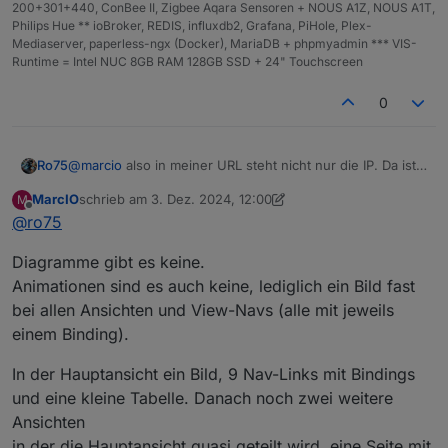
200+301+440, ConBee II, Zigbee Aqara Sensoren + NOUS A1Z, NOUS A1T,
Philips Hue ** ioBroker, REDIS, influxdb2, Grafana, PiHole, Plex-
Mediaserver, paperless-ngx (Docker), MariaDB + phpmyadmin *** VIS-
Runtime = Intel NUC 8GB RAM 128GB SSD + 24" Touchscreen
0
@
marcio
also in meiner URL steht nicht nur die IP. Da ist
Ro75
einiges mehr drin.
MarcIO
schrieb am
3. Dez. 2024, 12:00
M
Hast du Flot, echarts oder Grafena Diagramme
zuletzt editiert von MarcIO
12. März 2024, 13:01
Offline
@
ro75
eingebunden? Wenn ja wie viele?
Hast du Animationen (GIF, svg) am Start?
Diagramme gibt es keine.
Wie viele Objekte pro View?
Animationen sind es auch keine, lediglich ein Bild fast
bei allen Ansichten und View-Navs (alle mit jeweils
Ro75
einem Binding).
In der Hauptansicht ein Bild, 9 Nav-Links mit Bindings
und eine kleine Tabelle. Danach noch zwei weitere
Ansichten
in der die Hauptansicht quasi geteilt wird, eine Seite mit