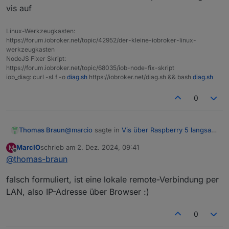
etwas tippen, heißt ich möchte dann auch nicht ständig
Proxy/DNS-Einstellungen konfiguriert.
vis auf
manuell einen Reload machen.
CPU Auslastung liegt durchschnittlich bei 20-
Wäre um jede Idee/Hilfe dankbar. Habt ihr schon
30%, ich denke dass sollte gut sein
solche Probleme gehabt oder ist das zu akzeptieren?
Über Vis > Setup > Einstellungen einen
Linux-Werkzeugkasten:
automatischen Reload nach 5 Minuten
https://forum.iobroker.net/topic/42952/der-kleine-iobroker-linux-
Verbindungsprobleme eingeführt, tut es
werkzeugkasten
allerdings nicht.
NodeJS Fixer Skript:
https://forum.iobroker.net/topic/68035/iob-node-fix-skript
Cache beim Start leeren und mit privatem Modus
iob_diag: curl -sLf -o
diag.sh
https://iobroker.net/diag.sh && bash
diag.sh
deaktivieren
0
@
marcio
sagte in
Vis über Raspberry 5 langsam
Thomas Braun
und stürzt ab
:
MarcIO
schrieb am
2. Dez. 2024, 09:41
M
zuletzt editiert von
Offline
@
thomas-braun
Der Raspi greift auf den Iob remote über
meinen Server
Per RDP/VNC?
falsch formuliert, ist eine lokale remote-Verbindung per
Lass das doch sein und mach eine http-
LAN, also IP-Adresse über Browser :)
Verbindung zur vis auf
0