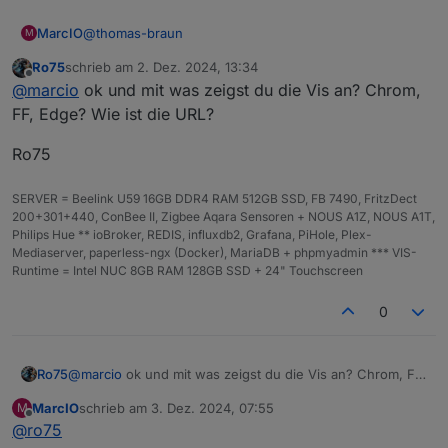
@
thomas-braun
MarcIO
M
Ro75
schrieb am
2. Dez. 2024, 13:34
falsch formuliert, ist eine lokale remote-Verbindung
zuletzt editiert von
Offline
@
marcio
ok und mit was zeigst du die Vis an? Chrom,
per LAN, also IP-Adresse über Browser :)
FF, Edge? Wie ist die URL?
Ro75
SERVER = Beelink U59 16GB DDR4 RAM 512GB SSD, FB 7490, FritzDect
200+301+440, ConBee II, Zigbee Aqara Sensoren + NOUS A1Z, NOUS A1T,
Philips Hue ** ioBroker, REDIS, influxdb2, Grafana, PiHole, Plex-
Mediaserver, paperless-ngx (Docker), MariaDB + phpmyadmin *** VIS-
Runtime = Intel NUC 8GB RAM 128GB SSD + 24" Touchscreen
0
@
marcio
ok und mit was zeigst du die Vis an? Chrom, FF,
Ro75
Edge? Wie ist die URL?
MarcIO
schrieb am
3. Dez. 2024, 07:55
M
Ro75
zuletzt editiert von
Offline
@
ro75