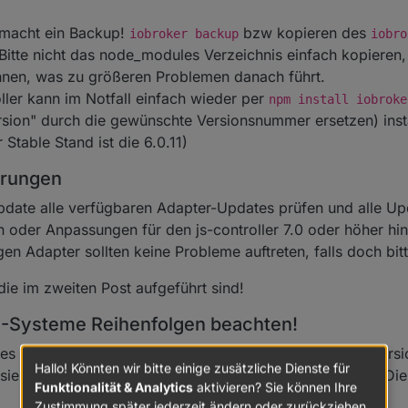
e macht ein Backup!
bzw kopieren des
iobroker backup
iobro
 Bitte nicht das node_modules Verzeichnis einfach kopieren,
nnen, was zu größeren Problemen danach führt.
oller kann im Notfall einfach wieder per
npm install iobroke
sion" durch die gewünschte Versionsnummer ersetzen) inst
r Stable Stand ist die 6.0.11)
erungen
date alle verfügbaren Adapter-Updates prüfen und alle Upda
 oder Anpassungen für den js-controller 7.0 oder höher hi
gen Adapter sollten keine Probleme auftreten, falls doch bit
ie im zweiten Post aufgeführt sind!
Systeme Reihenfolgen beachten!
 auf js-controller 6.0.x läuft, ist es beim Update auf Vers
Hallo! Könnten wir bitte einige zusätzliche Dienste für
isieren. Der Master muss dann wieder gestartet werden. Di
Funktionalität & Analytics
aktivieren? Sie können Ihre
Zustimmung später jederzeit ändern oder zurückziehen.