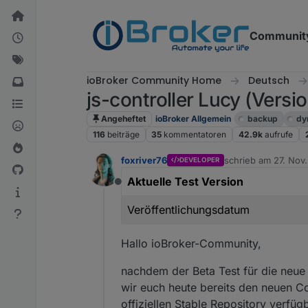
Weiter zum Inhalt
Communit
ioBroker Community Home
Deutsch
js-controller Lucy (Versio
Angeheftet
ioBroker Allgemein
backup
dy
116
beiträge
35
kommentatoren
42.9k
aufrufe
foxriver76
schrieb am
27. Nov.
DEVELOPER
zuletzt editiert von 
Aktuelle Test Version
Offline
Veröffentlichungsdatum
Hallo ioBroker-Community,
nachdem der Beta Test für die neue 
wir euch heute bereits den neuen Co
offiziellen Stable Repository verfügb