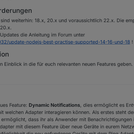
orderungen
 sind weiterhin: 18.x, 20.x und voraussichtlich 22.x. Die e
 20.x.
s Updates die Anleitung im Forum unter
4032/update-nodejs-best-practise-supported-14-16-und-18
!
ion
n Einblick in die für euch relevanten neuen Features geben.
eues Feature:
Dynamic Notifications
, dies ermöglicht es Ent
it welchen Adapter interagieren können. Als erstes steht d
 ermöglicht, dass ihr als Anwender mit Benachrichtigungen 
Adapter mit diesem Feature über neue Geräte in eurem Netzw
ie Möglichkeit die neu gefundenen Geräte mit dem Ping Adap