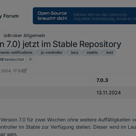
y Forum
ioBroker Allgemein
n 7.0) jetzt im Stable Repository
namic notifications
js-controller
lucy
stable
test
29
beobachtet
 2024, 17:50
foxriver76
7.0.3
13.11.2024
Version 7.0 für zwei Wochen ohne weitere Auffälligkeiten v
ntroller im Stable zur Verfügung stellen. Dieser wird im La
ar sein.