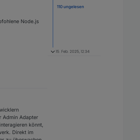
110 ungelesen
mpfohlene Node.js
15. Feb. 2025, 12:34
wicklern
er Admin Adapter
interagieren könnt,
erk. Direkt im
ter zu überwachen.