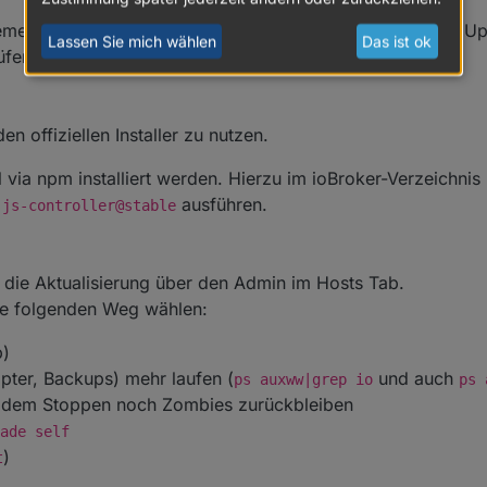
en mit js-controller 4.x oder früher Bitte die jeweiligen U
Lassen Sie mich wählen
Das ist ok
üfen.
 offiziellen Installer zu nutzen.
via npm installiert werden. Hierzu im ioBroker-Verzeichni
ausführen.
.js-controller@stable
t die Aktualisierung über den Admin im Hosts Tab.
itte folgenden Weg wählen:
p)
pter, Backups) mehr laufen (
und auch
ps auxww|grep io
ps 
z dem Stoppen noch Zombies zurückbleiben
ade self
)
t