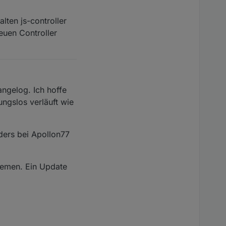
lten js-controller
euen Controller
angelog. Ich hoffe
ungslos verläuft wie
nders bei Apollon77
stemen. Ein Update