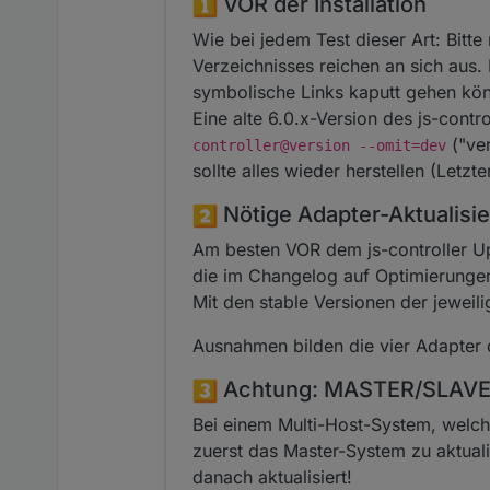
VOR der Installation
Wie bei jedem Test dieser Art: Bitt
Verzeichnisses reichen an sich aus.
symbolische Links kaputt gehen kö
Eine alte 6.0.x-Version des js-contr
("ver
controller@version --omit=dev
sollte alles wieder herstellen (Letzte
Nötige Adapter-Aktualisi
Am besten VOR dem js-controller Up
die im Changelog auf Optimierungen
Mit den stable Versionen der jeweili
Ausnahmen bilden die vier Adapter d
Achtung: MASTER/SLAVE-
Bei einem Multi-Host-System, welches
zuerst das Master-System zu aktual
danach aktualisiert!