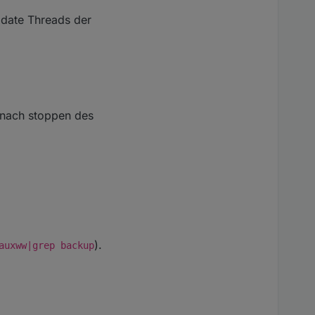
pdate Threads der
s nach stoppen des
).
auxww|grep backup