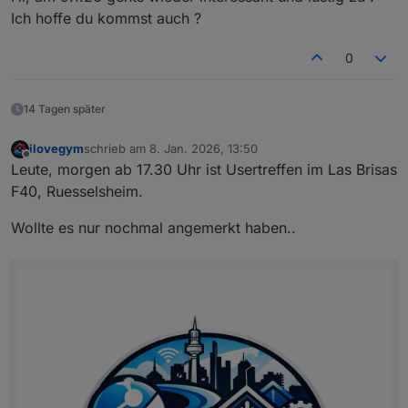
Ich hoffe du kommst auch ?
0
14 Tagen später
ilovegym
schrieb am
8. Jan. 2026, 13:50
zuletzt editiert von
Offline
Leute, morgen ab 17.30 Uhr ist Usertreffen im Las Brisas
F40, Ruesselsheim.
Wollte es nur nochmal angemerkt haben..