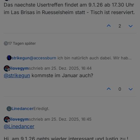
zuletzt editiert von
Offline
Das naechste Usertreffen findet am 9.1.26 ab 17.30 Uhr
im Las Brisas in Ruesselsheim statt - Tisch ist reserviert.
2
17 Tagen später
strikegun
@
accessburn
ich bin natürlich auch dabei. Wir haben
ja schon geschrieben. Aber ich mach's gerne mal
ilovegym
schrieb am
25. Dez. 2025, 16:44
hier offiziell 😉
zuletzt editiert von
Offline
@
strikegun
kommste im Januar auch?
/
Microphonedrop/
0
Erledigt.
Linedancer
L
ilovegym
schrieb am
25. Dez. 2025, 16:45
Schön, das es Offline weitergeht.
zuletzt editiert von
Offline
@
Linedancer
Hi, am 9.1.26 gehts wieder interessant und lustig zu !