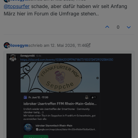
zuletzt editiert von
Offline
@
topsurfer
schade, aber dafür haben wir seit Anfang
März hier im Forum die Umfrage stehen..
0
ilovegym
schrieb am
12. Mai 2026, 11:46
zuletzt editiert von ilovegym
6. Feb. 2026, 20:44
Offline