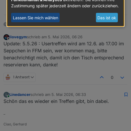
Zustimmung später jederzeit ändern oder zurückziehen.
0
Lassen Sie mich wählen
Das ist ok
2 Monaten später
ilovegym
schrieb am
5. Mai 2026, 06:26
zuletzt editiert von
Offline
Update: 5.5.26 : Usertreffen wird am 12.6. ab 17.00 im
Seppchen in FFM sein, wer kommen mag, bitte
benachrichtigt mich, damit ich den Tisch entsprechend
reservieren kann, danke!
1 Antwort
0
Linedancer
schrieb am
5. Mai 2026, 06:33
L
zuletzt editiert von
Online
Schön das es wieder ein Treffen gibt, bin dabei.
–
Ciao, Gerhard