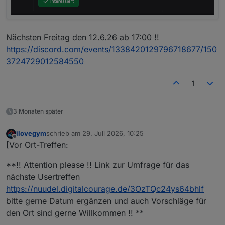
Nächsten Freitag den 12.6.26 ab 17:00 !!
https://discord.com/events/1338420129796718677/150
3724729012584550
1
3 Monaten später
ilovegym
schrieb am
29. Juli 2026, 10:25
zuletzt editiert von
Offline
[Vor Ort-Treffen:
**!! Attention please !! Link zur Umfrage für das
nächste Usertreffen
https://nuudel.digitalcourage.de/3OzTQc24ys64bhlf
bitte gerne Datum ergänzen und auch Vorschläge für
den Ort sind gerne Willkommen !! **