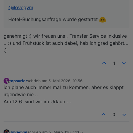
@
ilovegym
Hotel-Buchungsanfrage wurde gestartet
genehmigt :) wir freuen uns , Transfer Service inklusive
.. :) und Frühstück ist auch dabei, hab ich grad gehört...
:)
1
topsurfer
schrieb am
5. Mai 2026, 10:56
T
zuletzt editiert von
Offline
ich plane auch immer mal zu kommen, aber es klappt
irgendwie nie ..
Am 12.6. sind wir im Urlaub ...
0
ilovegym
schrieb am
5. Mai 2026, 14:05