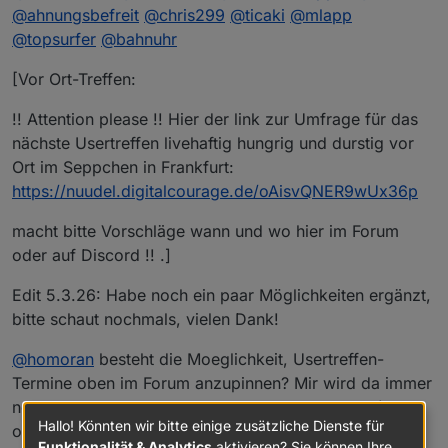
nächste Usertreffen
@
ahnungsbefreit
@
chris299
@
ticaki
@
mlapp
https://nuudel.digitalcourage.de/3OzTQc24ys64bhlf
@
topsurfer
@
bahnuhr
bitte gerne Datum ergänzen und auch Vorschläge für
Wer Bock hat kann auch gerne zwischendurch in den
den Ort sind gerne Willkommen !! **
Discord-Channel schauen :-) Einer ist meist online,
[Vor Ort-Treffen:
und hilft bei Fragen gerne!
!! Attention please !! Hier der link zur Umfrage für das
nächste Usertreffen livehaftig hungrig und durstig vor
Ort im Seppchen in Frankfurt:
https://nuudel.digitalcourage.de/oAisvQNER9wUx36p
macht bitte Vorschläge wann und wo hier im Forum
oder auf Discord !! .]
Edit 5.3.26: Habe noch ein paar Möglichkeiten ergänzt,
bitte schaut nochmals, vielen Dank!
@
homoran
besteht die Moeglichkeit, Usertreffen-
Termine oben im Forum anzupinnen? Mir wird da immer
noch die Weihnachtsaktion 25 und Blog 25 usw (also
Hallo! Könnten wir bitte einige zusätzliche Dienste für
olle Klamotten) angezeigt.. :)
Funktionalität & Analytics
aktivieren? Sie können Ihre