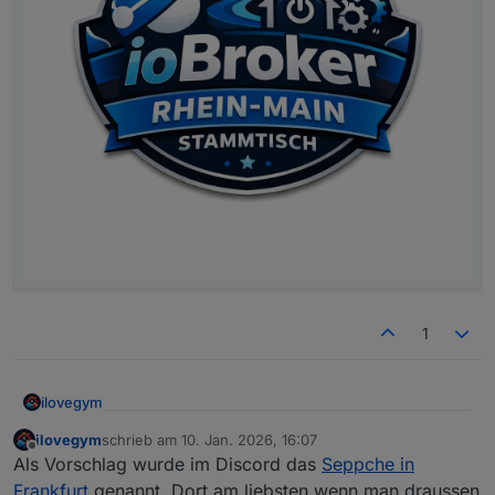
1
ilovegym
Willkommen beim Stammtisch im Raum Rhein-Main-
ilovegym
schrieb am
10. Jan. 2026, 16:07
zuletzt editiert von
Offline
Hessen
Als Vorschlag wurde im Discord das
Seppche in
Frankfurt
genannt. Dort am liebsten wenn man draussen