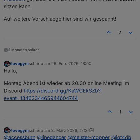
sitzen kann.
Auf weitere Vorschlaege hier sind wir gespannt!
2
2 Monaten später
ilovegym
schrieb am
28. Feb. 2026, 18:00
zuletzt editiert von
Offline
Hallo,
Montag Abend ist wieder ab 20.30 online Meeting im
Discord
https://discord.gg/KaWCEkSZb?
event=1346234465944604744
Meetings:
Online:
jeden 1. Montag im Monat ab 20:30 -
1
https://discord.gg/yC65zjr5uq
[
Vor Ort-Treffen:
ilovegym
schrieb am
3. März 2026, 12:24
zuletzt editiert von ilovegym
3. Mai 2026, 11:06
Offline
**!! Attention please !! Link zur Umfrage für das
@
accessburn
@
linedancer
@
meister-mopper
@
iot4db