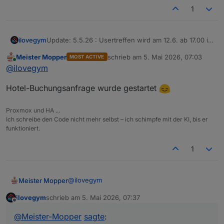
1
ilovegym
Update: 5.5.26 : Usertreffen wird am 12.6. ab 17.00 im
Seppchen in FFM sein, wer kommen mag, bitte
Meister Mopper
schrieb am
5. Mai 2026, 07:03
MOST ACTIVE
benachrichtigt mich, damit ich den Tisch
zuletzt editiert von
Online
@
ilovegym
entsprechend reservieren kann, danke!
Hotel-Buchungsanfrage wurde gestartet
Proxmox und HA ...
Ich schreibe den Code nicht mehr selbst – ich schimpfe mit der KI, bis er
funktioniert.
1
@
ilovegym
Meister Mopper
ilovegym
schrieb am
5. Mai 2026, 07:37
Hotel-Buchungsanfrage wurde gestartet
zuletzt editiert von
Offline
@
Meister-Mopper
sagte
: