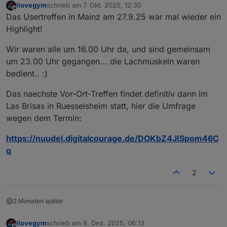
ilovegym
schrieb am
7. Okt. 2025, 12:30
🙂
zuletzt editiert von
Offline
Das Usertreffen in Mainz am 27.9.25 war mal wieder ein
Highlight!
Wir waren alle um 16.00 Uhr da, und sind gemeinsam
um 23.00 Uhr gegangen... die Lachmuskeln waren
bedient.. :)
Das naechste Vor-Ort-Treffen findet definitiv dann im
Las Brisas in Ruesselsheim statt, hier die Umfrage
wegen dem Termin:
https://nuudel.digitalcourage.de/DOKbZ4JISpom46C
q
2
2 Monaten später
ilovegym
schrieb am
8. Dez. 2025, 06:13