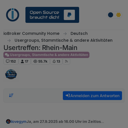
Weiter zum Inhalt
ioBroker Community Home
Deutsch
Usergroups, Stammtische & andere Aktivitäten
Usertreffen: Rhein-Main
Usergroups, Stammtische & andere Aktivitäten
152
17
55.7k
13
Anmelden zum Antworten
ilovegym
Ja, am 27.9.2025 ab 16.00 Uhr im Zeitlos
zeitlosproviant.de
in Mainz ist ein Tisch reserviert!