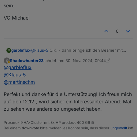
WLAN und Leinwand ist vorhanden, wir benötigen
sein.
dann nur noch Laptops und einen Beamer
Somit steht unserem ersten Treffen nichts im Wege
VG Michael
Gruß Klaus
0
@
klaus-5
O.K. - dann bringe ich den Beamer mit
garbleflux
G
und werde versuchen, zwischen 18 und 18.30 Uhr
Shadowhunter23
schrieb am
30. Nov. 2024, 09:44
S
vor Ort zu sein.
VG Michael
zuletzt editiert von Shadowhunter23
12. Jan. 202
Abwesend
@
garbleflux
@
Klaus-5
@
martinschm
Perfekt und danke für die Unterstützung! Ich freue mich
auf den 12.12., wird sicher ein Interessanter Abend. Mal
zu sehen was andere so umgesetzt haben.
Proxmox 9 HA-Cluster mit 3x HP prodesk 400 G6 i5
Bei einem
downvote
bitte melden, es könnte sein, dass dieser
ungewollt
ist!