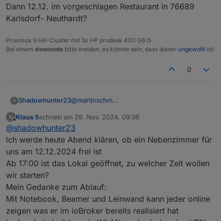
meinerseits auch recht . Ebenso kann ich
Dann 12.12. im vorgeschlagen Restaurant in 76689
Hi,
mich mit dem Gedanken mit Teams
Karlsdorf- Neuthardt?
anfreunden. Wie ist eure Meinung?
Komme aus Karlsbad bei Ettlingen. Mittwoch wäre
Grüße Michael
bei mir am besten. Fände ein Treffen Vorort
Proxmox 9 HA-Cluster mit 3x HP prodesk 400 G6 i5
ehrlicherweise besser.
Bei einem
downvote
bitte melden, es könnte sein, dass dieser
ungewollt
ist!
0
Shadowhunter23
@
martinschm
S
Dann 12.12. im vorgeschlagen Restaurant in
Klaus 5
schrieb am
29. Nov. 2024, 09:06
K
76689 Karlsdorf- Neuthardt?
zuletzt editiert von
Offline
@
shadowhunter23
Ich werde heute Abend klären, ob ein Nebenzimmer für
uns am 12.12.2024 frei ist
Ab 17:00 ist das Lokal geöffnet, zu welcher Zeit wollen
wir starten?
Mein Gedanke zum Ablauf:
Mit Notebook, Beamer und Leinwand kann jeder online
zeigen was er im ioBroker bereits realisiert hat