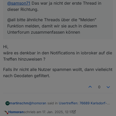
@
samson71
Das war ja nicht der erste Thread in
dieser Richtung.
@all bitte ähnliche Threads über die "Melden"
Funktion melden, damit wir sie auch in diesem
Unterforum zusammenfassen können
Hi,
wäre es denkbar in den Notifications in iobroker auf die
Treffen hinzuweisen ?
Falls ihr nicht alle Nutzer spammen wollt, dann vielleicht
nach Geodaten gefiltert.
0
@
homoran
said in
Usertreffen: 76689 Karlsdorf-
martinschm
M
Neuthardt am 12.12.24
:
Homoran
schrieb am
17. Jan. 2025, 12:17
zuletzt editiert von Homoran
Nicht stören