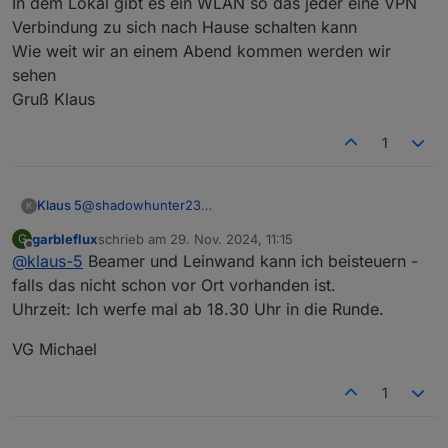
In dem Lokal gibt es ein WLAN so das jeder eine VPN
Verbindung zu sich nach Hause schalten kann
Wie weit wir an einem Abend kommen werden wir
sehen
Gruß Klaus
1
Klaus 5
@
shadowhunter23
K
Ich werde heute Abend klären, ob ein Nebenzimmer
garbleflux
schrieb am
29. Nov. 2024, 11:15
G
für uns am 12.12.2024 frei ist
zuletzt editiert von
Offline
@
klaus-5
Beamer und Leinwand kann ich beisteuern -
Ab 17:00 ist das Lokal geöffnet, zu welcher Zeit wollen
wir starten?
falls das nicht schon vor Ort vorhanden ist.
Mein Gedanke zum Ablauf:
Uhrzeit: Ich werfe mal ab 18.30 Uhr in die Runde.
Mit Notebook, Beamer und Leinwand kann jeder online
zeigen was er im ioBroker bereits realisiert hat
VG Michael
In dem Lokal gibt es ein WLAN so das jeder eine VPN
Verbindung zu sich nach Hause schalten kann
1
Wie weit wir an einem Abend kommen werden wir
sehen
Gruß Klaus