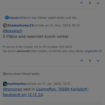
0
klassisch
Wenn das Wetter stabil bleibt und die
K
Verkehrsverhältnisse es zulassen, könnte ich auch
Shadowhunter23
schrieb am
12. Dez. 2024, 16:23
S
vorbeischauen, wenn noch Platz wäre.
zuletzt editiert von
Abwesend
@
klassisch
5 Plätze sind reserviert komm vorbei.
Proxmox 9 HA-Cluster mit 3x HP prodesk 400 G6 i5
Bei einem
downvote
bitte melden, es könnte sein, dass dieser
ungewollt
ist!
0
etwa einem Monat später
martinschm
schrieb am
17. Jan. 2025, 12:10
M
zuletzt editiert von
Offline
@
homoran
said in
Usertreffen: 76689 Karlsdorf-
Neuthardt am 12.12.24
: