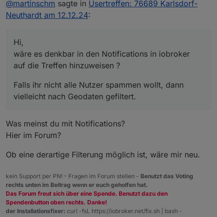
@
samson71
Das war ja nicht der erste Thread
@
martinschm
sagte in
Usertreffen: 76689 Karlsdorf-
in dieser Richtung.
Neuthardt am 12.12.24
:
Hi,
wäre es denkbar in den Notifications in iobroker
@all bitte ähnliche Threads über die
auf die Treffen hinzuweisen ?
"Melden" Funktion melden, damit wir sie
Falls ihr nicht alle Nutzer spammen wollt, dann
Hi,
auch in diesem Unterforum zusammenfassen
vielleicht nach Geodaten gefiltert.
wäre es denkbar in den Notifications in iobroker
können
auf die Treffen hinzuweisen ?
Falls ihr nicht alle Nutzer spammen wollt, dann
vielleicht nach Geodaten gefiltert.
Was meinst du mit Notifications?
Hier im Forum?
Ob eine derartige Filterung möglich ist, wäre mir neu.
kein Support per PN! - Fragen im Forum stellen -
Benutzt das Voting
rechts unten im Beitrag wenn er euch geholfen hat.
Das Forum freut sich über eine Spende. Benutzt dazu den
Spendenbutton oben rechts. Danke!
der Installationsfixer:
curl -fsL https://iobroker.net/fix.sh | bash -