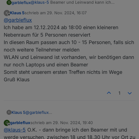
@
klaus-5
Beamer und Leinwand kann ich
garbleflux
G
beisteuern - falls das nicht schon vor Ort vorhanden
Klaus 5
schrieb am
29. Nov. 2024, 16:07
K
ist.
VG Michael
zuletzt editiert von
Offline
@
garbleflux
Uhrzeit: Ich werfe mal ab 18.30 Uhr in die Runde.
Ich habe am 12.12.2024 ab 18:00 einen kleineren
Nebenraum für 5 Personen reserviert
In diesen Raum passen auch 10 - 15 Personen, falls sich
noch weitere Teilnehmer melden
WLAN und Leinwand ist vorhanden, wir benötigen dann
nur noch Laptops und einen Beamer
Somit steht unserem ersten Treffen nichts im Wege
Gruß Klaus
1
Klaus 5
@
garbleflux
K
Ich habe am 12.12.2024 ab 18:00 einen kleineren
garbleflux
schrieb am
29. Nov. 2024, 19:40
G
Nebenraum für 5 Personen reserviert
zuletzt editiert von
Offline
@
klaus-5
O.K. - dann bringe ich den Beamer mit und
In diesen Raum passen auch 10 - 15 Personen, falls
sich noch weitere Teilnehmer melden
werde versuchen, zwischen 18 und 18.30 Uhr vor Ort zu