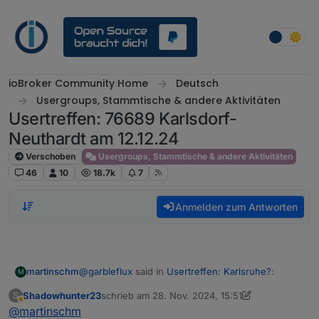
Weiter zum Inhalt
ioBroker Community Home
Deutsch
Usergroups, Stammtische & andere Aktivitäten
Usertreffen: 76689 Karlsdorf-
Neuthardt am 12.12.24
Verschoben
Usergroups, Stammtische & andere Aktivitäten
46
10
18.7k
7
Anmelden zum Antworten
@
garbleflux
said in
Usertreffen: Karlsruhe?
:
martinschm
M
Shadowhunter23
schrieb am
28. Nov. 2024, 15:51
S
zuletzt editiert von Shadowhunter23
Abwesend
@
martinschm
@
shadowhunter23
Brusel wäre natürlich