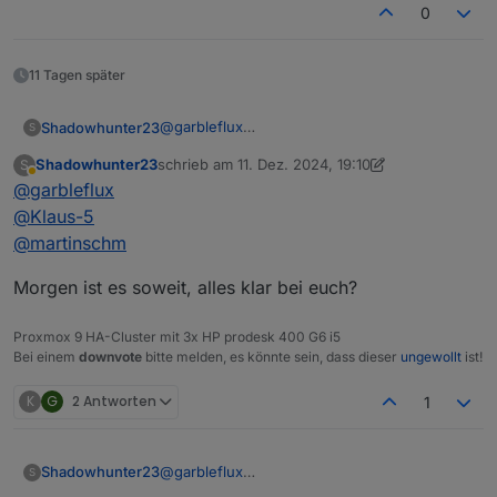
0
11 Tagen später
@
garbleflux
Shadowhunter23
S
@
Klaus-5
Shadowhunter23
schrieb am
11. Dez. 2024, 19:10
S
@
martinschm
Perfekt und danke für die Unterstützung! Ich
zuletzt editiert von Shadowhunter23
12. Nov. 202
Abwesend
@
garbleflux
freue mich auf den 12.12., wird sicher ein
Interessanter Abend. Mal zu sehen was
@
Klaus-5
andere so umgesetzt haben.
@
martinschm
Morgen ist es soweit, alles klar bei euch?
Proxmox 9 HA-Cluster mit 3x HP prodesk 400 G6 i5
Bei einem
downvote
bitte melden, es könnte sein, dass dieser
ungewollt
ist!
K
G
2 Antworten
1
@
garbleflux
Shadowhunter23
S
@
Klaus-5