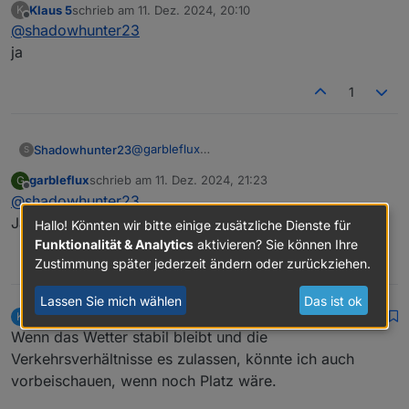
Klaus 5
schrieb am
11. Dez. 2024, 20:10
K
@
martinschm
Morgen ist es soweit, alles klar bei euch?
zuletzt editiert von
Offline
@
shadowhunter23
ja
1
@
garbleflux
Shadowhunter23
S
@
Klaus-5
garbleflux
schrieb am
11. Dez. 2024, 21:23
G
@
martinschm
Morgen ist es soweit, alles klar bei euch?
zuletzt editiert von
Offline
@
shadowhunter23
Ja
Hallo! Könnten wir bitte einige zusätzliche Dienste für
Funktionalität & Analytics
aktivieren? Sie können Ihre
0
Zustimmung später jederzeit ändern oder zurückziehen.
Lassen Sie mich wählen
Das ist ok
klassisch
schrieb am
12. Dez. 2024, 15:17
K
MOST ACTIVE
zuletzt editiert von
Offline
Wenn das Wetter stabil bleibt und die
Verkehrsverhältnisse es zulassen, könnte ich auch
vorbeischauen, wenn noch Platz wäre.