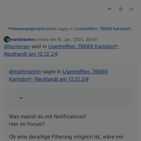
0
@
martinschm
sagte in
Usertreffen: 76689 Karlsdorf-
Homoran
Neuthardt am 12.12.24
:
martinschm
schrieb am
18. Jan. 2025, 20:44
M
zuletzt editiert von
Offline
@
homoran
said in
Hi,
Usertreffen: 76689 Karlsdorf-
wäre es denkbar in den Notifications in iobroker
Neuthardt am 12.12.24
:
Was meinst du mit Notifications?
auf die Treffen hinzuweisen ?
Hier im Forum?
Falls ihr nicht alle Nutzer spammen wollt, dann
Ob eine derartige Filterung möglich ist, wäre mir neu.
@
martinschm
sagte in
Usertreffen: 76689
vielleicht nach Geodaten gefiltert.
Karlsdorf- Neuthardt am 12.12.24
:
Was meinst du mit Notifications?
Hier im Forum?
Ob eine derartige Filterung möglich ist, wäre mir