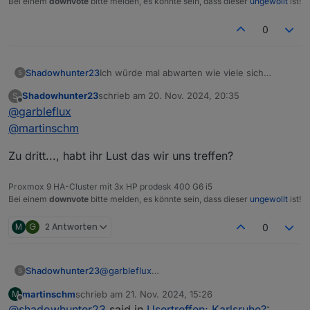
Bei einem
downvote
bitte melden, es könnte sein, dass dieser
ungewollt
ist!
0
Shadowhunter23
Ich würde mal abwarten wie viele sich
S
melden und dann einen Termin finden.
Shadowhunter23
schrieb am
20. Nov. 2024, 20:35
S
zuletzt editiert von
Offline
@
garbleflux
@
martinschm
Zu dritt..., habt ihr Lust das wir uns treffen?
Proxmox 9 HA-Cluster mit 3x HP prodesk 400 G6 i5
Bei einem
downvote
bitte melden, es könnte sein, dass dieser
ungewollt
ist!
M
G
2 Antworten
0
@
garbleflux
Shadowhunter23
S
@
martinschm
martinschm
schrieb am
21. Nov. 2024, 15:26
M
Zu dritt..., habt ihr Lust das wir uns treffen?
zuletzt editiert von
Offline
@
shadowhunter23
said in
Usertreffen: Karlsruhe?
: