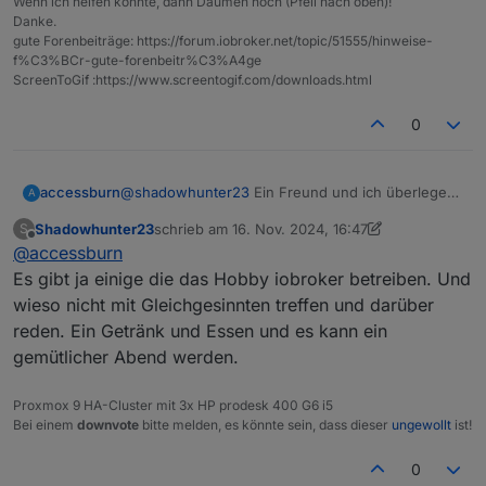
Wenn ich helfen konnte, dann Daumen hoch (Pfeil nach oben)!
Danke.
gute Forenbeiträge: https://forum.iobroker.net/topic/51555/hinweise-
f%C3%BCr-gute-forenbeitr%C3%A4ge
ScreenToGif :https://www.screentogif.com/downloads.html
0
accessburn
@
shadowhunter23
Ein Freund und ich überlegen
A
das selbe gerade im Frankfurter Raum :-)
Shadowhunter23
schrieb am
16. Nov. 2024, 16:47
S
zuletzt editiert von Shadowhunter23
Offline
@
accessburn
Es gibt ja einige die das Hobby iobroker betreiben. Und
wieso nicht mit Gleichgesinnten treffen und darüber
reden. Ein Getränk und Essen und es kann ein
gemütlicher Abend werden.
Proxmox 9 HA-Cluster mit 3x HP prodesk 400 G6 i5
Bei einem
downvote
bitte melden, es könnte sein, dass dieser
ungewollt
ist!
0