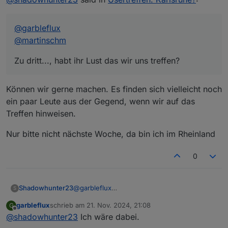
@
garbleflux
@
martinschm
Zu dritt..., habt ihr Lust das wir uns treffen?
Können wir gerne machen. Es finden sich vielleicht noch
ein paar Leute aus der Gegend, wenn wir auf das
Treffen hinweisen.
Nur bitte nicht nächste Woche, da bin ich im Rheinland
0
@
garbleflux
Shadowhunter23
S
@
martinschm
garbleflux
schrieb am
21. Nov. 2024, 21:08
G
Zu dritt..., habt ihr Lust das wir uns treffen?
zuletzt editiert von
Offline
@
shadowhunter23
Ich wäre dabei.