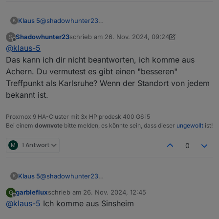
Klaus 5
@
shadowhunter23
K
Wo sind die anderen Interessenten ansässig?
Shadowhunter23
schrieb am
26. Nov. 2024, 09:24
S
zuletzt editiert von Shadowhunter23
Offline
@
klaus-5
Das kann ich dir nicht beantworten, ich komme aus
Achern. Du vermutest es gibt einen "besseren"
Treffpunkt als Karlsruhe? Wenn der Standort von jedem
bekannt ist.
Proxmox 9 HA-Cluster mit 3x HP prodesk 400 G6 i5
Bei einem
downvote
bitte melden, es könnte sein, dass dieser
ungewollt
ist!
M
1 Antwort
0
Klaus 5
@
shadowhunter23
K
Wo sind die anderen Interessenten ansässig?
garbleflux
schrieb am
26. Nov. 2024, 12:45
G
zuletzt editiert von
Offline
@
klaus-5
Ich komme aus Sinsheim