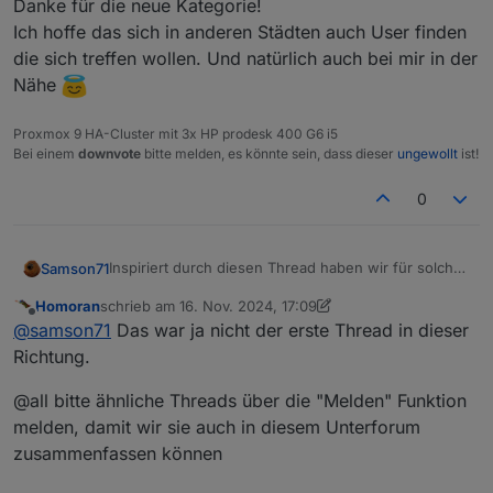
Danke für die neue Kategorie!
Ich hoffe das sich in anderen Städten auch User finden
die sich treffen wollen. Und natürlich auch bei mir in der
Nähe
Proxmox 9 HA-Cluster mit 3x HP prodesk 400 G6 i5
Bei einem
downvote
bitte melden, es könnte sein, dass dieser
ungewollt
ist!
0
Inspiriert durch diesen Thread haben wir für solche
Samson71
Ansinnen eine eigene Hauptkategorie eingerichtet
Homoran
schrieb am
16. Nov. 2024, 17:09
um solchen Auszutauschen einen Raum zu geben.
Ich habe diesen Beitrag daher mal verschoben ;)
zuletzt editiert von Homoran
Offline
@
samson71
Das war ja nicht der erste Thread in dieser
Richtung.
@all bitte ähnliche Threads über die "Melden" Funktion
melden, damit wir sie auch in diesem Unterforum
zusammenfassen können