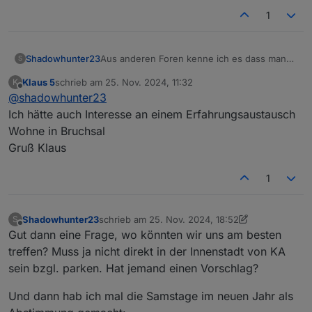
1
Aus anderen Foren kenne ich es dass man
Shadowhunter23
S
sich monatlich trifft und über sein "Hobby"
Klaus 5
schrieb am
25. Nov. 2024, 11:32
K
austauscht. Für mich wäre die nächste
Treffpunkt:
zuletzt editiert von
Offline
@
shadowhunter23
größere Stadt Karlsruhe.
Schlindweinstuben
Gäbe es Interesse ein Usertreffen zu
76689 Karlsdorf- Neuthardt
iobroker vorgestellt von:
Ich hätte auch Interesse an einem Erfahrungsaustausch
machen mit den Usern die in der Nähe
Altenbürgstraße 6
@
garbleflux
Wohne in Bruchsal
wohnen?
@
Shadowhunter23
Gruß Klaus
1
Shadowhunter23
schrieb am
25. Nov. 2024, 18:52
S
zuletzt editiert von Shadowhunter23
Offline
Gut dann eine Frage, wo könnten wir uns am besten
treffen? Muss ja nicht direkt in der Innenstadt von KA
sein bzgl. parken. Hat jemand einen Vorschlag?
Und dann hab ich mal die Samstage im neuen Jahr als