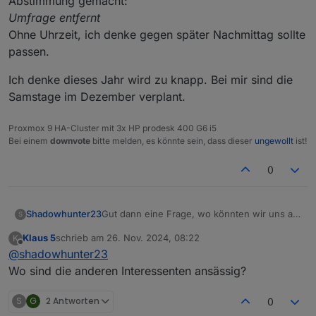
Abstimmung gemacht:
Umfrage entfernt
Ohne Uhrzeit, ich denke gegen später Nachmittag sollte
passen.
Ich denke dieses Jahr wird zu knapp. Bei mir sind die
Samstage im Dezember verplant.
Proxmox 9 HA-Cluster mit 3x HP prodesk 400 G6 i5
Bei einem
downvote
bitte melden, es könnte sein, dass dieser
ungewollt
ist!
0
Gut dann eine Frage, wo könnten wir uns am
Shadowhunter23
S
besten treffen? Muss ja nicht direkt in der
Klaus 5
schrieb am
26. Nov. 2024, 08:22
K
Innenstadt von KA sein bzgl. parken. Hat
Und dann hab ich mal die Samstage im
zuletzt editiert von
Offline
@
shadowhunter23
jemand einen Vorschlag?
neuen Jahr als Abstimmung gemacht:
Umfrage entfernt
Ich denke dieses Jahr wird zu knapp. Bei mir
Wo sind die anderen Interessenten ansässig?
Ohne Uhrzeit, ich denke gegen später
sind die Samstage im Dezember verplant.
Nachmittag sollte passen.
S
G
2 Antworten
0