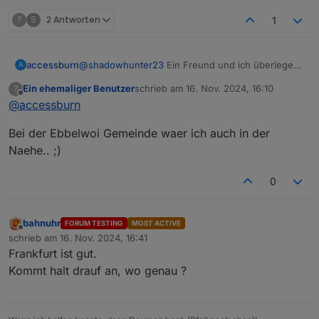
?
S
2 Antworten
1
accessburn
@
shadowhunter23
Ein Freund und ich überlegen
A
das selbe gerade im Frankfurter Raum :-)
Ein ehemaliger Benutzer
schrieb am
16. Nov. 2024, 16:10
?
zuletzt editiert von
Offline
@
accessburn
Bei der Ebbelwoi Gemeinde waer ich auch in der
Naehe.. ;)
0
bahnuhr
FORUM TESTING
MOST ACTIVE
Offline
schrieb am
16. Nov. 2024, 16:41
zuletzt editiert von
Frankfurt ist gut.
Kommt halt drauf an, wo genau ?