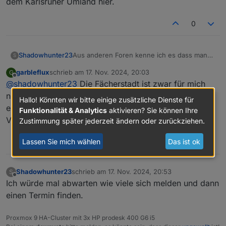
dem Karlsruher Umland hier.
machen mit den Usern die in der Nähe
Altenbürgstraße 6
@
garbleflux
wohnen?
@
Shadowhunter23
0
Aus anderen Foren kenne ich es dass man
Shadowhunter23
S
sich monatlich trifft und über sein "Hobby"
garbleflux
schrieb am
17. Nov. 2024, 20:03
G
austauscht. Für mich wäre die nächste
Treffpunkt:
zuletzt editiert von
Offline
@
shadowhunter23
Die Fächerstadt ist zwar für mich
größere Stadt Karlsruhe.
Schlindweinstuben
Gäbe es Interesse ein Usertreffen zu
76689 Karlsdorf- Neuthardt
iobroker vorgestellt von:
nicht gerade ums Eck, wäre aber dabei. Gerne mal
Hallo! Könnten wir bitte einige zusätzliche Dienste für
machen mit den Usern die in der Nähe
Altenbürgstraße 6
@
garbleflux
einen Termin vorschlagen.
Funktionalität & Analytics
aktivieren? Sie können Ihre
wohnen?
@
Shadowhunter23
VG Michael
Zustimmung später jederzeit ändern oder zurückziehen.
Lassen Sie mich wählen
Das ist ok
0
Shadowhunter23
schrieb am
17. Nov. 2024, 20:53
S
zuletzt editiert von
Offline
Ich würde mal abwarten wie viele sich melden und dann
einen Termin finden.
Proxmox 9 HA-Cluster mit 3x HP prodesk 400 G6 i5