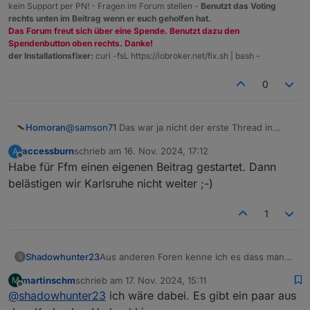
kein Support per PN! - Fragen im Forum stellen -
Benutzt das Voting
rechts unten im Beitrag wenn er euch geholfen hat.
Das Forum freut sich über eine Spende. Benutzt dazu den
Spendenbutton oben rechts. Danke!
der Installationsfixer:
curl -fsL https://iobroker.net/fix.sh | bash -
0
@
samson71
Das war ja nicht der erste Thread in
Homoran
dieser Richtung.
accessburn
schrieb am
16. Nov. 2024, 17:12
A
@all bitte ähnliche Threads über die "Melden"
zuletzt editiert von
Offline
Habe für Ffm einen eigenen Beitrag gestartet. Dann
Funktion melden, damit wir sie auch in diesem
Unterforum zusammenfassen können
belästigen wir Karlsruhe nicht weiter ;-)
1
Aus anderen Foren kenne ich es dass man
Shadowhunter23
S
sich monatlich trifft und über sein "Hobby"
martinschm
schrieb am
17. Nov. 2024, 15:11
M
austauscht. Für mich wäre die nächste
Treffpunkt:
zuletzt editiert von
Offline
@
shadowhunter23
ich wäre dabei. Es gibt ein paar aus
größere Stadt Karlsruhe.
Schlindweinstuben
Gäbe es Interesse ein Usertreffen zu
76689 Karlsdorf- Neuthardt
iobroker vorgestellt von: