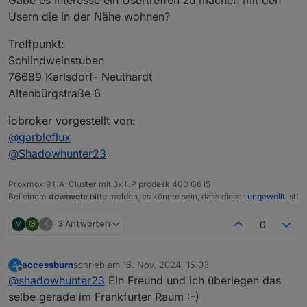
Usern die in der Nähe wohnen?
Treffpunkt:
Schlindweinstuben
76689 Karlsdorf- Neuthardt
Altenbürgstraße 6
iobroker vorgestellt von:
@
garbleflux
@
Shadowhunter23
Proxmox 9 HA-Cluster mit 3x HP prodesk 400 G6 i5
Bei einem
downvote
bitte melden, es könnte sein, dass dieser
ungewollt
ist!
M
G
K
3 Antworten
0
accessburn
schrieb am
16. Nov. 2024, 15:03
A
zuletzt editiert von
Offline
@
shadowhunter23
Ein Freund und ich überlegen das
selbe gerade im Frankfurter Raum :-)