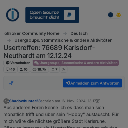
Weiter zum Inhalt
ioBroker Community Home
Deutsch
Usergroups, Stammtische & andere Aktivitäten
Usertreffen: 76689 Karlsdorf-
Neuthardt am 12.12.24
Verschoben
Usergroups, Stammtische & andere Aktivitäten
46
10
18.7k
7
Anmelden zum Antworten
Shadowhunter23
schrieb am
16. Nov. 2024, 13:17
S
zuletzt editiert von Shadowhunter23
Offline
Aus anderen Foren kenne ich es dass man sich
monatlich trifft und über sein "Hobby" austauscht. Für
mich wäre die nächste größere Stadt Karlsruhe.
Gäbe es Interesse ein Usertreffen zu machen mit den