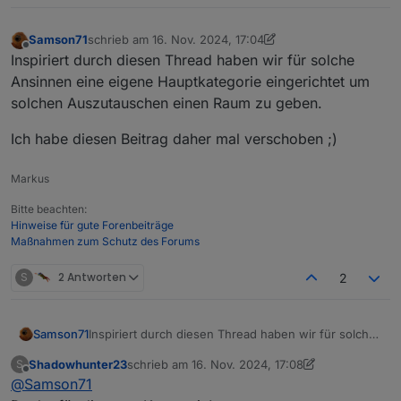
Samson71
schrieb am
16. Nov. 2024, 17:04
zuletzt editiert von Samson71
Offline
Inspiriert durch diesen Thread haben wir für solche
Ansinnen eine eigene Hauptkategorie eingerichtet um
solchen Auszutauschen einen Raum zu geben.
Ich habe diesen Beitrag daher mal verschoben ;)
Markus
Bitte beachten:
Hinweise für gute Forenbeiträge
Maßnahmen zum Schutz des Forums
S
2 Antworten
2
Inspiriert durch diesen Thread haben wir für solche
Samson71
Ansinnen eine eigene Hauptkategorie eingerichtet
Shadowhunter23
schrieb am
16. Nov. 2024, 17:08
S
um solchen Auszutauschen einen Raum zu geben.
Ich habe diesen Beitrag daher mal verschoben ;)
zuletzt editiert von Shadowhunter23
Offline
@
Samson71