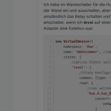
});
Ich habe im Wandschalter für die H
der Wand ein und ausschalten, aber
umständlich das Relay schalten un
einschaltet, wenn ich
level
auf einen
Adapter eine Funktion aus:
new
VirtualDevice
({
namespace
: 
'Hue'
,
name
: 
'Wohnzimmer'
, 
//da
states
: {
//welche States soll
'level'
: {
//State Konfigur
common
: {
type
: 
'
read
: {
//von welche
'hue.0.hue_b
convert
:
retu
                    }