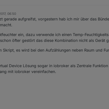
 'max' || 'min' || 'average', //(optional) default: last
tes which "stateA" should write to 

2017, 06:50
zt gerade aufgreifst, vorgestern hab ich mir über das Bünd
ction(val) {}, //(optional) functions should return conve
macht.
tion(device, value, callback) {}, //(optional) called be
(optional) delay in ms before new value gets written

entfeuchter ein, dazu verwende ich einen Temp-Feuchtigkei
ion(device, value) {}, //(optional) called after new val
chon öfter gestört das diese Kombination nicht als Gerät ge
m Skript, es wird bei den Aufzählungen neben Raum und Fu
ction(val) {}, //(optional) functions should return conve
tion(device, value, callback) {}, //(optional) called be
(optional) delay in ms before new value gets written

rtual Device Lösung sogar in iobroker als Zentrale Funktio
ion(device, value) {}, //(optional) called after new val
ang mit iobroker vereinfachen.