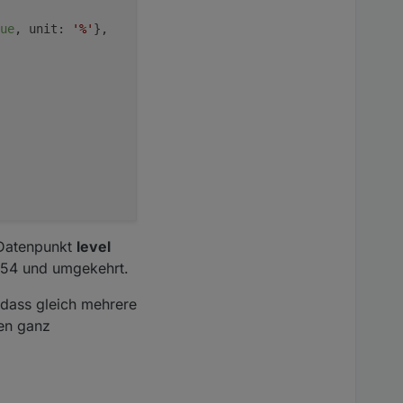
ue
, 
unit
: 
'%'
},
 Datenpunkt
level
254 und umgekehrt.
o dass gleich mehrere
ter (Puffer)
en ganz