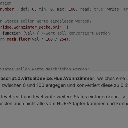
ation
number'
, 
def
: 
0
, 
min
: 
0
, 
max
: 
100
, 
read
: 
true
, 
write
: 
tr
n States sollen Werte eingelesen werden?
ridge.Wohnzimmer_Decke.bri'
: {
 
function
 (
val
) { 
//wert soll konvertiert werden
rn
Math
.
floor
(val * 
100
 / 
254
);
States sollen Werte geschrieben werden?
ridge.Wohnzimmer_Decke.bri'
: {
vascript.0.virtualDevice.Hue.Wohnzimmer
, welches eine
 
function
 (
val
) { 
//wert soll konvertiert werden
 zwischen 0 und 100 entgegen und konvertiert diese zu 0-
rn
Math
.
ceil
(val * 
254
 / 
100
);
 level.read und level.write weitere States einfügen kann, s
500
// schreibe Werte erst nach 1,5 Sekunden in den Adap
üssten auch nicht alle vom HUE-Adapter kommen und könn