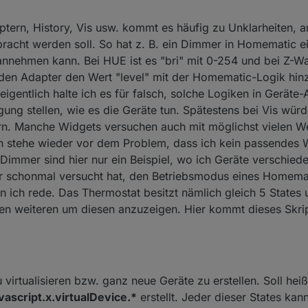
ptern, History, Vis usw. kommt es häufig zu Unklarheiten, a
bracht werden soll. So hat z. B. ein Dimmer in Homematic 
nnehmen kann. Bei HUE ist es "bri" mit 0-254 und bei Z-Wa
n den Adapter den Wert "level" mit der Homematic-Logik hin
 eigentlich halte ich es für falsch, solche Logiken in Gerät
gung stellen, wie es die Geräte tun. Spätestens bei Vis wür
n. Manche Widgets versuchen auch mit möglichst vielen We
ch stehe wieder vor dem Problem, dass ich kein passendes 
Dimmer sind hier nur ein Beispiel, wo ich Geräte verschiede
r schonmal versucht hat, den Betriebsmodus eines Homema
 ich rede. Das Thermostat besitzt nämlich gleich 5 States
n weiteren um diesen anzuzeigen. Hier kommt dieses Skript 
 virtualisieren bzw. ganz neue Geräte zu erstellen. Soll he
vascript.x.virtualDevice.*
erstellt. Jeder dieser States ka