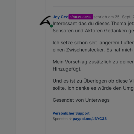
            readLogic: 'last' ||
            write: {

                //(optional) sta
Jey Cee
schrieb am
25. Sept. 
DEVELOPER
zuletzt editiert von
                'stateId1': {

Interessant das du dieses Thema jet
                    convert: fun
Online
Sensoren und Aktoren Gedanken ge
                    before: func
                    delay: 0, //
Ich setze schon seit längerem Luft
                    after: funct
einen Zwischenstecker. Es hat mich s
                },     

                'stateId3': {

Mein Vorschlag zusätzlich zu deine
                    convert: fun
Hinzugefügt.
                    before: func
                    delay: 0, //
Und es ist zu Überlegen ob diese Vi
                    after: funct
sollte. Ich denke es würde den Umg
                },

                ...

Gesendet von Unterwegs
            },

        },

Persönlicher Support
        ...

Spenden ->
paypal.me/J3YC33
    }

}

*/