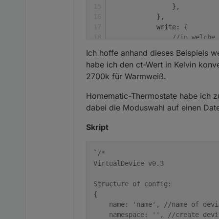
                },
            },
write
: {
//in welche 
'hue.0.hue_b
Ich hoffe anhand dieses Beispiels w
convert
:
habe ich den ct-Wert in Kelvin konv
retu
2700k für Warmweiß.
                    },
delay
: 
1
Homematic-Thermostate habe ich zus
before
: 
dabei die Moduswahl auf einen Date
if
 (
Skript
                            
`
/*

                        } 
el
VirtualDevice v0.3

Structure of config:

{

                            
    name: 'name', //name of devic
                        } 
el
    namespace: '', //create devi