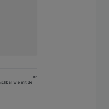
com/ioBroker/ioBroker.javascript#on---subscribe-on-chang
rted value 

fore writing new state. has to call callback or new valu
#2
laichbar wie mit de
ue has been written

or a long time.  
