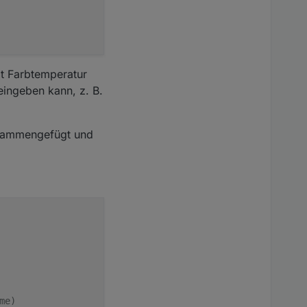
it Farbtemperatur
eingeben kann, z. B.
pter (Puffer)
zusammengefügt und
ch_1'
).
val
 === 
false
) {
 and set long delay
ion
 (
) {
tion
 (
) {
e)
