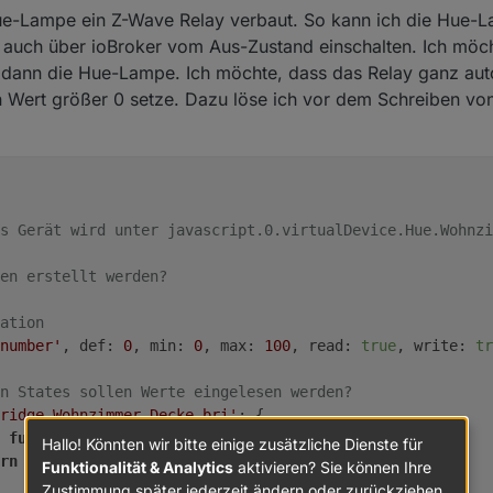
ue-Lampe ein Z-Wave Relay verbaut. So kann ich die Hue-L
 auch über ioBroker vom Aus-Zustand einschalten. Ich möcht
d dann die Hue-Lampe. Ich möchte, dass das Relay ganz au
 Wert größer 0 setze. Dazu löse ich vor dem Schreiben von
s Gerät wird unter javascript.0.virtualDevice.Hue.Wohnzi
en erstellt werden?
ation
number'
, 
def
: 
0
, 
min
: 
0
, 
max
: 
100
, 
read
: 
true
, 
write
: 
tr
n States sollen Werte eingelesen werden?
ridge.Wohnzimmer_Decke.bri'
: {
 
function
 (
val
) { 
//wert soll konvertiert werden
Hallo! Könnten wir bitte einige zusätzliche Dienste für
rn
Math
.
floor
(val * 
100
 / 
254
);
Funktionalität & Analytics
aktivieren? Sie können Ihre
Zustimmung später jederzeit ändern oder zurückziehen.