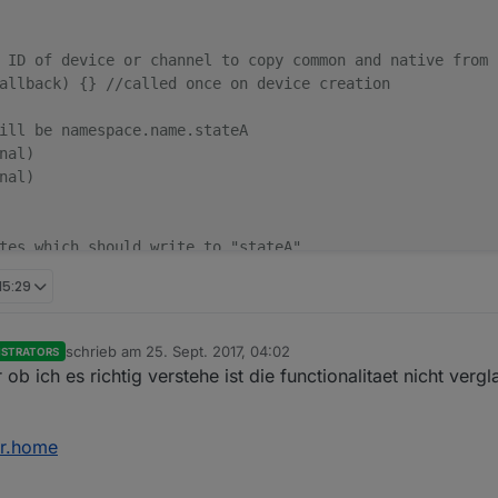
callback
();
 ID of device or channel to copy common and native from

allback) {} //called once on device creation

ill be namespace.name.stateA

al)

al)

tes which should write to "stateA"

 15:29
k: true, change: 'any'} //(optional) see https://github.
ction(val) {}, //(optional) functions should return conve
tion(device, value, callback) {}, //(optional) called be
schrieb am
25. Sept. 2017, 04:02
ISTRATORS
zuletzt editiert von
(optional) delay in ms before new value gets written

r ob ich es richtig verstehe ist die functionalitaet nicht verg
ion(device, value) {}, //(optional) called after new val
(optional) ms, to ignore old data which did not change f
er.home