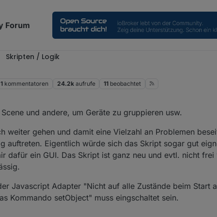
y Forum
Skripten / Logik
1
kommentatoren
24.2k
aufrufe
11
beobachtet
e Scene und andere, um Geräte zu gruppieren usw.
ch weiter gehen und damit eine Vielzahl an Problemen besei
ig auftreten. Eigentlich würde sich das Skript sogar gut eig
ir dafür ein GUI. Das Skript ist ganz neu und evtl. nicht fre
ässig.
 der Javascript Adapter "Nicht auf alle Zustände beim Start 
das Kommando setObject" muss eingschaltet sein.