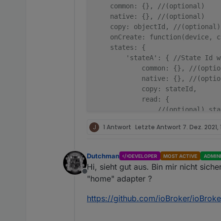
    common: {}, //(optional)

                        }
    native: {}, //(optional)

                    }
    copy: objectId, //(optional)
                },
    onCreate: function(device, c
            }
    states: {

        },
        'stateA': { //State Id w
    }
            common: {}, //(option
});
            native: {}, //(option
            copy: stateId,

            read: {

                //(optional) sta
                'stateId1': {

J
1 Antwort
Letzte Antwort
7. Dez. 2021,
                    trigger: {ac
                    convert: fun
                    before: func
Dutchman
DEVELOPER
MOST ACTIVE
ADMIN
                    delay: 0, //
Hi, sieht gut aus. Bin mir nicht siche
                    after: funct
Offline
"home" adapter ?
                    validFor: //
                },

https://github.com/ioBroker/ioBrok
                ...

            },
