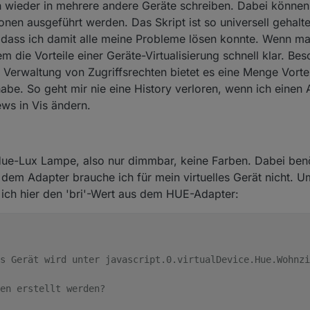
h wieder in mehrere andere Geräte schreiben. Dabei könne
nen ausgeführt werden. Das Skript ist so universell gehalt
 dass ich damit alle meine Probleme lösen konnte. Wenn ma
m die Vorteile einer Geräte-Virtualisierung schnell klar. Be
r Verwaltung von Zugriffsrechten bietet es eine Menge Vort
t habe. So geht mir nie eine History verloren, wenn ich einen
ws in Vis ändern.
r Hue-Lux Lampe, also nur dimmbar, keine Farben. Dabei ben
dem Adapter brauche ich für mein virtuelles Gerät nicht. 
 ich hier den 'bri'-Wert aus dem HUE-Adapter:
s Gerät wird unter javascript.0.virtualDevice.Hue.Wohnzi
en erstellt werden?