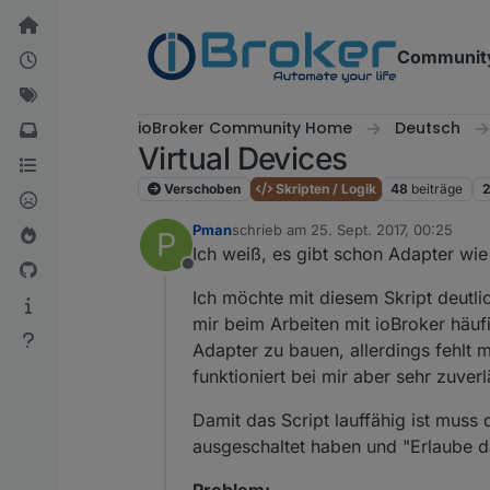
Weiter zum Inhalt
Communit
ioBroker Community Home
Deutsch
Virtual Devices
Verschoben
Skripten / Logik
48
beiträge
2
Pman
schrieb am
25. Sept. 2017, 00:25
P
zuletzt editiert von
Ich weiß, es gibt schon Adapter wi
Offline
Ich möchte mit diesem Skript deutli
mir beim Arbeiten mit ioBroker häuf
Adapter zu bauen, allerdings fehlt m
funktioniert bei mir aber sehr zuverl
Damit das Script lauffähig ist muss
ausgeschaltet haben und "Erlaube 