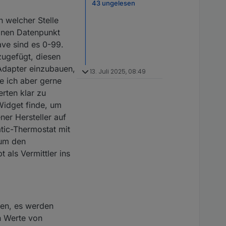
43 ungelesen
n welcher Stelle
einen Datenpunkt
ve sind es 0-99.
zugefügt, diesen
e-Adapter einzubauen,
13. Juli 2025, 08:49
de ich aber gerne
rten klar zu
Widget finde, um
ner Hersteller auf
tic-Thermostat mit
 um den
als Vermittler ins
ißen, es werden
nn Werte von