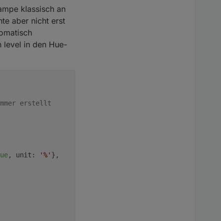
ampe klassisch an
e aber nicht erst
tomatisch
 level in den Hue-
mmer erstellt
ue
, 
unit
: 
'%'
},