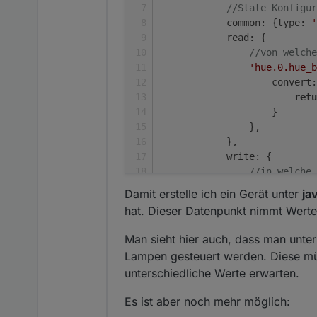
//State Konfigur
common
: {
type
: 
'
read
: {
//von welche
'hue.0.hue_b
convert
:
retu
                    }
                },
            },
write
: {
//in welche 
'hue.0.hue_b
Damit erstelle ich ein Gerät unter
ja
convert
:
hat. Dieser Datenpunkt nimmt Werte
retu
                    },
Man sieht hier auch, dass man unter
delay
: 
1
Lampen gesteuert werden. Diese m
                },
unterschiedliche Werte erwarten.
            }
        },
Es ist aber noch mehr möglich:
    }