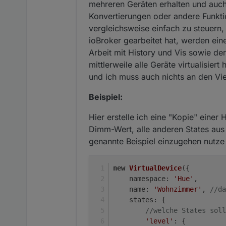
mehreren Geräten erhalten und auc
Konvertierungen oder andere Funktio
vergleichsweise einfach zu steuern,
ioBroker gearbeitet hat, werden eine
Arbeit mit History und Vis sowie de
mittlerweile alle Geräte virtualisier
und ich muss auch nichts an den Vie
Beispiel:
Hier erstelle ich eine "Kopie" eine
Dimm-Wert, alle anderen States aus 
genannte Beispiel einzugehen nutze
new
VirtualDevice
({
namespace
: 
'Hue'
,
name
: 
'Wohnzimmer'
, 
//da
states
: {
//welche States soll
'level'
: {