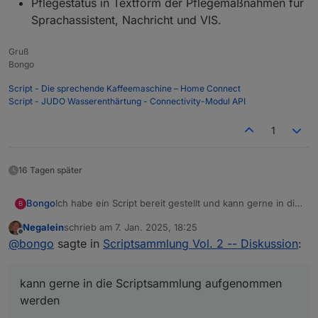
Pflegestatus in Textform der Pflegemaßnahmen für
Sprachassistent, Nachricht und VIS.
Gruß
Bongo
Script - Die sprechende Kaffeemaschine – Home Connect
Script - JUDO Wasserenthärtung - Connectivity-Modul API
1
16 Tagen später
Ich habe ein Script bereit gestellt und kann gerne in die
Bongo
B
Scriptsammlung aufgenommen werden:
Negalein
schrieb am
7. Jan. 2025, 18:25
[Script] JUDO Wasserenthärtung - Connectivity-Modul
Ziel – Was kann das Programm?
zuletzt editiert von
Offline
@
bongo
sagte in
Scriptsammlung Vol. 2 -- Diskussion
:
API
Nutzung der JUDO API über das Connectivity-
Modul. Keine Cloud!
kann gerne in die Scriptsammlung aufgenommen
Auslesen der Werte:
Gerätetyp, Gerätenummer, SW-Version
werden
Gerätesteuerung, Inbetriebnahme Datum,