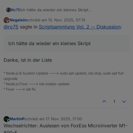
Ich hätte da wieder ein kleines Skript
Ro75
(
https://forum.iobroker.net/topic/82868/skript-zur-
Negalein
schrieb am
13. Nov. 2025, 07:13
dynamischen-generierung-batterie-akku-symbol
). Kann
Ro75.
zuletzt editiert von
Offline
@
ro75
sagte in
Scriptsammlung Vol. 2 -- Diskussion
:
das bitte mit aufgenommen werden?
Ich hätte da wieder ein kleines Skript
Danke, ist in der Liste
° Node.js & System Update ---> sudo apt update, iob stop, sudo apt full-
upgrade
° Node.js Fixer ---> iob nodejs-update
° Fixer ---> iob fix
1
MartinP
schrieb am
17. Nov. 2025, 17:00
zuletzt editiert von
Online
Wechselrichter: Auslesen von FoxEss Microinverter M1-
800-E