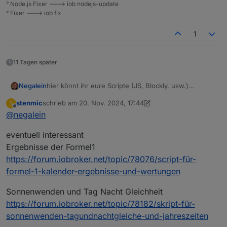
° Node.js Fixer ---> iob nodejs-update
° Fixer ---> iob fix
1
11 Tagen später
hier könnt ihr eure Scripte (JS, Blockly, usw.)
Negalein
vorstellen.
stenmic
schrieb am
20. Nov. 2024, 17:44
S
Im Idealfall (kein Muss, aber wäre ideal) erstellt ihr für
Ihr könnt gerne auch Scripts von anderen Usern hier
zuletzt editiert von stenmic
Offline
@
negalein
euer Script einen eigenen Thread und verlinkt ihn
verlinken.
hier mit einer kurzen Beschreibung.
eventuell interessant
Danach wird euer Script in die
Scriptsammlung Vol. 2
aufgenommen!
Ergebnisse der Formel1
https://forum.iobroker.net/topic/78076/script-für-
formel-1-kalender-ergebnisse-und-wertungen
Sonnenwenden und Tag Nacht Gleichheit
https://forum.iobroker.net/topic/78182/skript-für-
sonnenwenden-tagundnachtgleiche-und-jahreszeiten