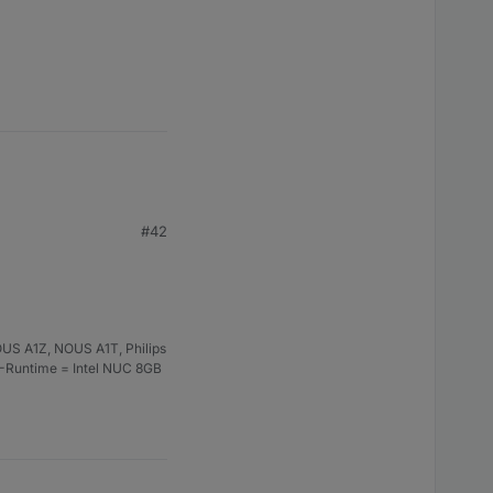
#42
US A1Z, NOUS A1T, Philips
S-Runtime = Intel NUC 8GB