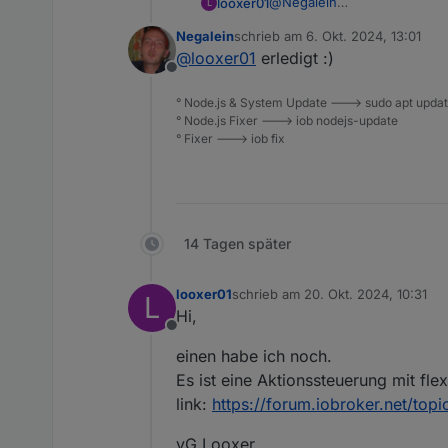
@
Negalein
looxer01
L
und noch ein kleines Helferl
Negalein
schrieb am
6. Okt. 2024, 13:01
Öffnen oder schliessen von 
https://forum.iobroker.net/
zuletzt editiert von
@
looxer01
erledigt :)
Offline
° Node.js & System Update ---> sudo apt update,
° Node.js Fixer ---> iob nodejs-update
° Fixer ---> iob fix
14 Tagen später
looxer01
schrieb am
20. Okt. 2024, 10:31
L
zuletzt editiert von
Hi,
Offline
einen habe ich noch.
Es ist eine Aktionssteuerung mit fle
link:
https://forum.iobroker.net/top
vG Looxer