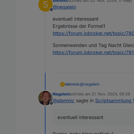
stenmic
schrieb am
20. Nov. 2024, 17:44
S
kurzen Beschreibung.
Ihr könnt gerne auch Script
zuletzt editiert von stenmic
@
negalein
Danach wird euer Script in 
Offline
eventuell interessant
Ergebnisse der Formel1
https://forum.iobroker.net/topic/7
Sonnenwenden und Tag Nacht Gleic
https://forum.iobroker.net/topic/7
@
negalein
stenmic
S
Negalein
schrieb am
21. Nov. 2024, 00:29
eventuell interessant
zuletzt editiert von
@
stenmic
sagte in
Scriptsammlung V
Ergebnisse der Formel1
Offline
https://forum.iobroker.net/
Sonnenwenden und Tag Nach
https://forum.iobroker.net/
eventuell interessant