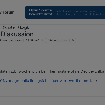
y Forum
Skripten / Logik
 Diskussion
kommentatoren
25.3k
aufrufe
26
beobachtet
taten z.B. wöchentlich bei Thermostate ohne Device-Entka
7301/vorlage-entkalkungsfahrt-fuer-z-b-evo-thermostate