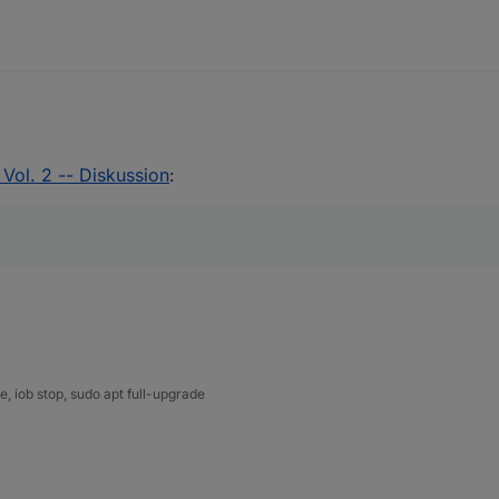
Vol. 2 -- Diskussion
:
mit flexiblen Triggern (simple IFTTT fuer ioBroker)
net/topic/77565/vorlage-aktionssteuerung-mit-flexiblen-triggern
 iob stop, sudo apt full-upgrade