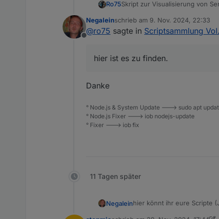
Skript zur Visualisierung von S
Ro75
Negalein
schrieb am
9. Nov. 2024, 22:33
Ro75.
zuletzt editiert von
@
ro75
sagte in
Scriptsammlung Vol.
Offline
hier ist es zu finden.
Danke
° Node.js & System Update ---> sudo apt update,
° Node.js Fixer ---> iob nodejs-update
° Fixer ---> iob fix
11 Tagen später
hier könnt ihr eure Scripte (
Negalein
Im Idealfall (kein Muss, aber