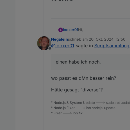
Hi,
looxer01
L
Negalein
schrieb am
20. Okt. 2024, 12:50
einen habe ich noch.
zuletzt editiert von
@
looxer01
sagte in
Scriptsammlung 
Es ist eine Aktionssteuerung 
Offline
link:
https://forum.iobroker.
vG Looxer
einen habe ich noch.
wo passt es dMn besser rein?
Hätte gesagt "diverse"?
° Node.js & System Update ---> sudo apt update,
° Node.js Fixer ---> iob nodejs-update
° Fixer ---> iob fix