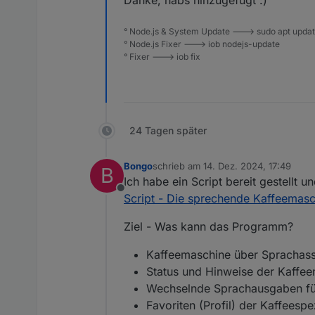
Danke, habs hinzugefügt :)
° Node.js & System Update ---> sudo apt update,
° Node.js Fixer ---> iob nodejs-update
° Fixer ---> iob fix
24 Tagen später
Bongo
schrieb am
14. Dez. 2024, 17:49
B
zuletzt editiert von
Ich habe ein Script bereit gestell
Offline
Script - Die sprechende Kaffeemas
Ziel - Was kann das Programm?
Kaffeemaschine über Sprachassi
Status und Hinweise der Kaffee
Wechselnde Sprachausgaben fü
Favoriten (Profil) der Kaffeesp