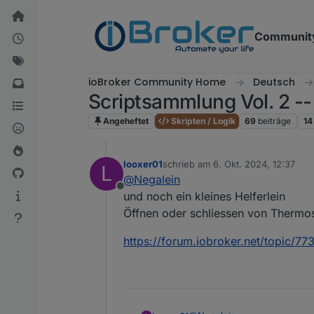
Weiter zum Inhalt
Communit
ioBroker Community Home
Deutsch
Scriptsammlung Vol. 2 --
Angeheftet
Skripten / Logik
69
beiträge
14
looxer01
schrieb am
6. Okt. 2024, 12:37
L
zuletzt editiert von
@
Negalein
Offline
und noch ein kleines Helferlein
Öffnen oder schliessen von Thermos
https://forum.iobroker.net/topic/7