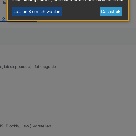
endungen (Parcel-Adapter) -
hier
ist es zu finden.
Lassen Sie mich wählen
Das ist ok
 2 -- Diskussion
:
 iob stop, sudo apt full-upgrade
JS, Blockly, usw.) vorstellen.
 wäre ideal) erstellt ihr für euer Script einen eigenen Thread und verlinkt