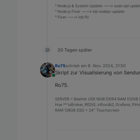
° Node.js & System Update ---> sudo apt update,
° Node.js Fixer ---> iob nodejs-update
° Fixer ---> iob fix
20 Tagen später
Ro75
schrieb am
9. Nov. 2024, 21:50
zuletzt editiert von
Skript zur Visualisierung von Send
Online
Ro75.
SERVER = Beelink U59 16GB DDR4 RAM 512GB SS
Hue ** ioBroker, REDIS, influxdb2, Grafana, P
RAM 128GB SSD + 24" Touchscreen