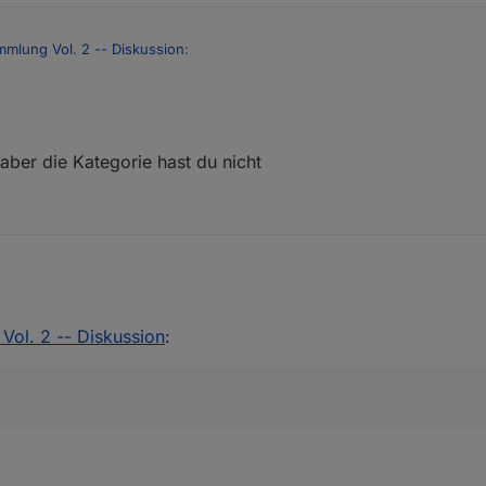
mmlung Vol. 2 -- Diskussion
:
 aber die Kategorie hast du nicht
n?
erungen" aber die Kategorie hast du nicht
Vol. 2 -- Diskussion
: