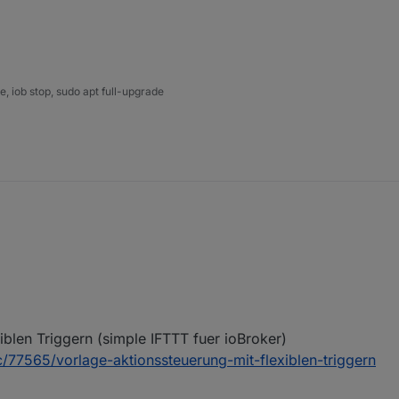
ein
Thermostaten z.B. wöchentlich bei Thermostate ohne Device-Entkalkun
topic/77301/vorlage-entkalkungsfahrt-fuer-z-b-evo-thermostate
 iob stop, sudo apt full-upgrade
xiblen Triggern (simple IFTTT fuer ioBroker)
ic/77565/vorlage-aktionssteuerung-mit-flexiblen-triggern