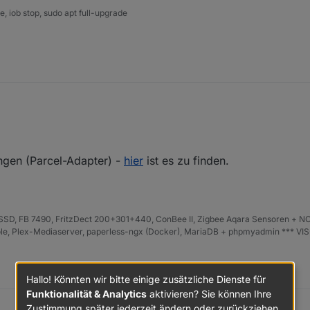
 iob stop, sudo apt full-upgrade
ungen (Parcel-Adapter) -
hier
ist es zu finden.
D, FB 7490, FritzDect 200+301+440, ConBee II, Zigbee Aqara Sensoren + NO
iHole, Plex-Mediaserver, paperless-ngx (Docker), MariaDB + phpmyadmin *** VI
Hallo! Könnten wir bitte einige zusätzliche Dienste für
Funktionalität & Analytics
aktivieren? Sie können Ihre
Zustimmung später jederzeit ändern oder zurückziehen.