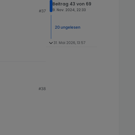
Beitrag 43 von 69
9. Nov. 2024, 22:33
#37
gsfahrt
20 ungelesen
31. Mai 2026, 13:57
#38