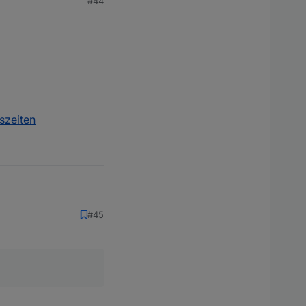
#44
szeiten
#45
ten