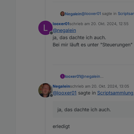
@
looxer01
sagte in
Scriptsa
Negalein
looxer01
schrieb am
20. Okt. 2024, 12:55
L
zuletzt editiert von
@
negalein
einen habe ich noch.
Offline
ja, das dachte ich auch.
Bei mir läuft es unter "Steuerungen"
wo passt es dMn besser rei
Hätte gesagt "diverse"?
looxer01
@
negalein
L
ja, das dachte ich auch.
Negalein
schrieb am
20. Okt. 2024, 13:05
Bei mir läuft es unter "Steu
zuletzt editiert von
@
looxer01
sagte in
Scriptsammlung 
Offline
ja, das dachte ich auch.
erledigt