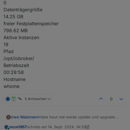
0
Datenträgergröße
14.25 GB
freier Festplattenspeicher
798.62 MB
Aktive Instanzen
19
Pfad
/opt/iobroker/
Betriebszeit
00:28:58
Hostname
whome
3 Antworten
0
Habe heut mal wiede update und upgrade
Uwe Waizmann
gemacht.
mcm1957
schrieb am
14. Sept. 2024, 14:33
Jetzt ist die Platte voll und ich hab keine
$ df -h

zuletzt editiert von mcm1957