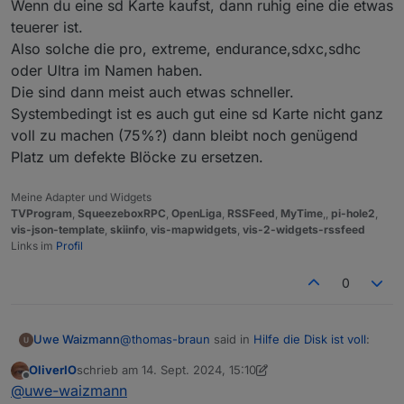
Wenn du eine sd Karte kaufst, dann ruhig eine die etwas
20.6
.0
-1nodesource1
1001
500
https://deb.nodesource.com/node_20.x
nod
teuerer ist.
20.5
.1
-1nodesource1
1001
Also solche die pro, extreme, endurance,sdxc,sdhc
500
https://deb.nodesource.com/node_20.x
nod
oder Ultra im Namen haben.
20.5
.0
-1nodesource1
1001
Die sind dann meist auch etwas schneller.
500
https://deb.nodesource.com/node_20.x
nod
Systembedingt ist es auch gut eine sd Karte nicht ganz
20.4
.0
-1nodesource1
1001
voll zu machen (75%?) dann bleibt noch genügend
500
https://deb.nodesource.com/node_20.x
nod
Platz um defekte Blöcke zu ersetzen.
20.3
.1
-1nodesource1
1001
500
https://deb.nodesource.com/node_20.x
nod
20.3
.0
-1nodesource1
1001
Meine Adapter und Widgets
500
https://deb.nodesource.com/node_20.x
nod
TVProgram
,
SqueezeboxRPC
,
OpenLiga
,
RSSFeed
,
MyTime
,,
pi-hole2
,
vis-json-template
,
skiinfo
,
vis-mapwidgets
,
vis-2-widgets-rssfeed
20.2
.0
-1nodesource1
1001
Links im
Profil
500
https://deb.nodesource.com/node_20.x
nod
20.1
.0
-1nodesource1
1001
0
500
https://deb.nodesource.com/node_20.x
nod
20.0
.0
-1nodesource1
1001
500
https://deb.nodesource.com/node_20.x
nod
@
thomas-braun
said in
Hilfe die Disk ist voll
:
Uwe Waizmann
12.22
.12
~dfsg-1~deb11u4
500
500
http://raspbian.raspberrypi.org/raspbian
OliverIO
schrieb am
14. Sept. 2024, 15:10
zuletzt editiert von OliverIO
Offline
@
uwe-waizmann
sagte in
Hilfe die Disk
@
uwe-waizmann
Temp directories causing npm8 problem:
28