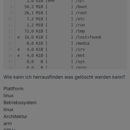
    2,0 GiB [
###       ] /opt
   50,2 MiB [          ] /boot
   26,1 MiB [          ] /root
    7,2 MiB [          ] /etc
    1,2 MiB [          ] /run
   72,0 KiB [          ] /tmp
e  16,0 KiB [          ] /lost+found
    8,0 KiB [          ] /media
e   4,0 KiB [          ] /srv
e   4,0 KiB [          ] /mnt
    0,0   B [          ] /sys
.   0,0   B [          ] /proc
    0,0   B [          ] /dev
Wie kann ich herrausfinden was gelöscht werden kann?
@   0,0   B [          ]  sbin
@   0,0   B [          ]  lib
Plattform
@   0,0   B [          ]  bin
linux
    0,0   B [          ]  .autorelabel
Betriebssystem
linux
Architektur
arm