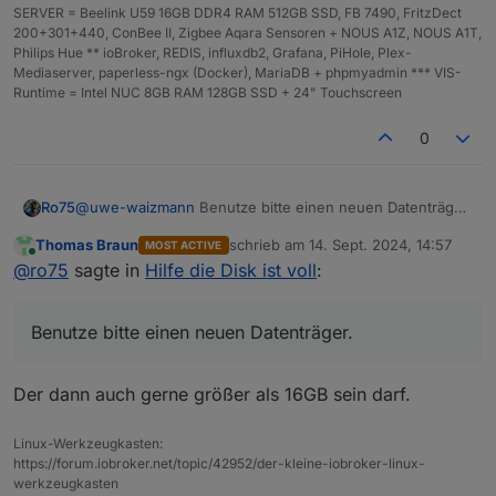
SERVER = Beelink U59 16GB DDR4 RAM 512GB SSD, FB 7490, FritzDect
200+301+440, ConBee II, Zigbee Aqara Sensoren + NOUS A1Z, NOUS A1T,
/var:
Philips Hue ** ioBroker, REDIS, influxdb2, Grafana, PiHole, Plex-
6.
0G
/var/
Mediaserver, paperless-ngx (Docker), MariaDB + phpmyadmin *** VIS-
3.
4G
/var/cache/apt
Runtime = Intel NUC 8GB RAM 128GB SSD + 24" Touchscreen
3.
4G
/var/cache
3.
3G
/var/cache/apt/archives
0
1.
5G
/var/log/journal/97c404ce9aca44939722b7a9f9b
Archived
and
active
journals
take
up
1.
4G
in
the
fil
@
uwe-waizmann
Benutze bitte einen neuen Datenträger.
Ro75
Das Dateisystem hat nen Treffer. Ein Backup daraus kann
Thomas Braun
schrieb am
14. Sept. 2024, 14:57
/opt/iobroker/backups:
MOST ACTIVE
defekt sein. Wenn du dann den Datenträger neu
Ro75.
zuletzt editiert von
Online
@
ro75
sagte in
Hilfe die Disk ist voll
:
89M
/opt/iobroker/backups/
bespielst und das Backup einspielst, hast du ggfs. gar
nichts mehr.
/opt/iobroker/iobroker-data:
Benutze bitte einen neuen Datenträger.
574M
/opt/iobroker/iobroker-data/
441M
/opt/iobroker/iobroker-data/files
142M
/opt/iobroker/iobroker-data/files/vis-2
Der dann auch gerne größer als 16GB sein darf.
139M
/opt/iobroker/iobroker-data/files/javascript
118M
/opt/iobroker/iobroker-data/files/javascript
Linux-Werkzeugkasten:
https://forum.iobroker.net/topic/42952/der-kleine-iobroker-linux-
The five largest files in iobroker-data are:
werkzeugkasten