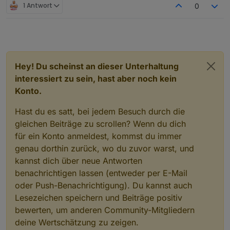
e  16,0 KiB [          ] /lost+found

1 Antwort
0
1800 MHz
Enabled
adapters
with
bindings
    8,0 KiB [          ] /media

Modell
e   4,0 KiB [          ] /srv

+
system.adapter.admin.0                  : admin   
unknown
e   4,0 KiB [          ] /mnt

+
system.adapter.mqtt.0                   : mqtt    
RAM
    0,0   B [          ] /sys

+
system.adapter.node-red.0               : node-red
7.63 GB
.   0,0   B [          ] /proc

+
system.adapter.shelly.0                 : shelly  
System-Betriebszeit
    0,0   B [          ] /dev

+
system.adapter.shelly.1                 : shelly  
Hey! Du scheinst an dieser Unterhaltung
00:34:24
@   0,0   B [          ]  sbin

+
system.adapter.sonoff.0                 : sonoff  
Node.js
interessiert zu sein, hast aber noch kein
@   0,0   B [          ]  lib

+
system.adapter.web.0                    : web     
v20.17.0 (Empfohlene Version v18.20.4)
@   0,0   B [          ]  bin

Konto.
+
system.adapter.web.1                    : web     
time
1726324410818
Hast du es satt, bei jedem Besuch durch die
timeOffset
ioBroker-Repositories
gleichen Beiträge zu scrollen? Wenn du dich
-120
List
is
empty
für ein Konto anmeldest, kommst du immer
NPM
10.8.2
genau dorthin zurück, wo du zuvor warst, und
Installed
ioBroker-Instances
Anzahl der Adapter
kannst dich über neue Antworten
Error:
Object
"system.repositories"
not
found
0
benachrichtigen lassen (entweder per E-Mail
Datenträgergröße
Objects
and
States
oder Push-Benachrichtigung). Du kannst auch
14.25 GB
Please
stand
by
-
This
may
take
a
while
freier Festplattenspeicher
Lesezeichen speichern und Beiträge positiv
798.62 MB
Objects:
5365
bewerten, um anderen Community-Mitgliedern
Aktive Instanzen
States:
4187
deine Wertschätzung zu zeigen.
19