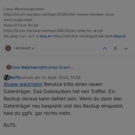
|
`-/dev/mqueue
mqueue
mqueue
Linux-Werkzeugkasten:
|-/proc
proc
proc
https://forum.iobroker.net/topic/42952/der-kleine-iobroker-linux-
|
`-/proc/sys/fs/binfmt_misc
systemd-1
autofs
werkzeugkasten
|
`-/proc/sys/fs/binfmt_misc
binfmt_misc
binfmt_m
NodeJS Fixer Skript:
https://forum.iobroker.net/topic/68035/iob-node-fix-skript
|-/sys
sysfs
sysfs
iob_diag: curl -sLf -o
diag.sh
https://iobroker.net/diag.sh && bash
diag.sh
|
|-/sys/kernel/security
securityfs
security
|
|-/sys/fs/cgroup
cgroup2
cgroup2
1 Antwort
0
|
|-/sys/fs/pstore
pstore
pstore
|
|-/sys/fs/bpf
bpf
bpf
|
|-/sys/kernel/tracing
tracefs
tracefs
Uwe Waizmann
@
thomas-braun
|
|-/sys/kernel/debug
debugfs
debugfs
Also Backup vom IOB machen,
|
|
`-/sys/kernel/debug/tracing
tracefs
tracefs
Ro75
schrieb am
14. Sept. 2024, 14:56
System neu aufsetzen mit bookwoorm
zuletzt editiert von
Online
|
|-/sys/fs/fuse/connections
fusectl
fusectl
@
uwe-waizmann
Benutze bitte einen neuen
dann restore vom iob?
|
`-/sys/kernel/config
configfs
configfs
Datenträger. Das Dateisystem hat nen Treffer. Ein
|-/run
tmpfs
tmpfs
Backup daraus kann defekt sein. Wenn du dann den
|
|-/run/lock
tmpfs
tmpfs
Datenträger neu bespielst und das Backup einspielst,
|
|-/run/rpc_pipefs
sunrpc
rpc_pipe
hast du ggfs. gar nichts mehr.
|
`-/run/user/1000
tmpfs
tmpfs
`-/boot
/dev/sda1
vfat
Ro75.
Files in neuralgic directories: