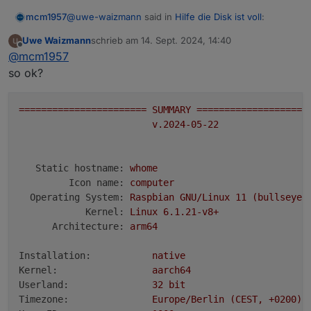
v20.17.0 (Empfohlene Version v18.20.4)
@   0,0   B [          ]  bin

@
uwe-waizmann
said in
Hilfe die Disk ist voll
:
mcm1957
time
1726324410818
Uwe Waizmann
schrieb am
14. Sept. 2024, 14:40
zuletzt editiert von
timeOffset
Offline
Unix User bitte hier den Output von
iob diag
@
mcm1957
-120
einfügen.
so ok?
NPM
Wie wärs mit lesen :-) und dann ausführen:
10.8.2
Unix User bitte hier den Output von
iob diag
Anzahl der Adapter
einfügen.
=======================
SUMMARY
====================
0
(Die LANGFASSUNG von iob diag und unter code
v.2024-05-22
Datenträgergröße
tags)
14.25 GB
freier Festplattenspeicher
Static hostname:
whome
798.62 MB
Aktive Instanzen
Icon name:
computer
19
Operating System:
Raspbian
GNU/Linux
11
(bullseye)
Pfad
Kernel:
Linux
6.1
.21
-v8+
/opt/iobroker/
Architecture:
arm64
Betriebszeit
00:28:58
Installation:
native
Hostname
Kernel:
aarch64
whome
Userland:
32
bit
Timezone:
Europe/Berlin
(CEST,
+0200)