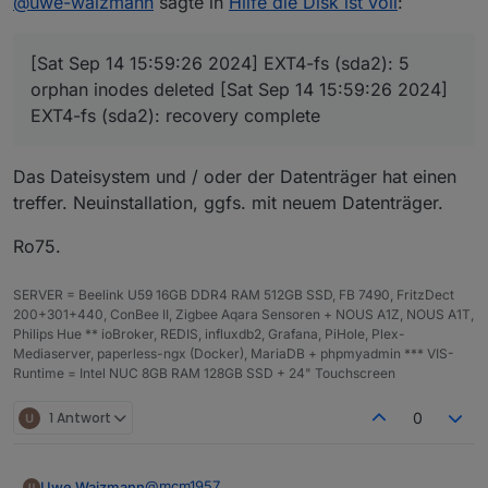
@
uwe-waizmann
sagte in
Hilfe die Disk ist voll
:
@   0,0   B [          ]  bin

time
============ Mark until here for C&P
***
MEMORY
***
1726324410818
=============
total
used
free
sh
timeOffset
[Sat Sep 14 15:59:26 2024] EXT4-fs (sda2): 5
iob diag has finished.
Mem:
7.
8G
1.
1G
5.
4G
-120
orphan inodes deleted [Sat Sep 14 15:59:26 2024]
Swap:
56M
0B
56M
NPM
Total:
7.
9G
1.
1G
5.
5G
EXT4-fs (sda2): recovery complete
10.8.2
Anzahl der Adapter
Active iob-Instances:
20
0
Das Dateisystem und / oder der Datenträger hat einen
Datenträgergröße
treffer. Neuinstallation, ggfs. mit neuem Datenträger.
7811 
M
total
memory
14.25 GB
freier Festplattenspeicher
1114 
M
used
memory
Ro75.
798.62 MB
1213 
M
active
memory
Aktive Instanzen
602
M
inactive
memory
19
SERVER = Beelink U59 16GB DDR4 RAM 512GB SSD, FB 7490, FritzDect
5415 
M
free
memory
Pfad
200+301+440, ConBee II, Zigbee Aqara Sensoren + NOUS A1Z, NOUS A1T,
268
M
buffer
memory
/opt/iobroker/
Philips Hue ** ioBroker, REDIS, influxdb2, Grafana, PiHole, Plex-
1012 
M
swap
cache
Betriebszeit
Mediaserver, paperless-ngx (Docker), MariaDB + phpmyadmin *** VIS-
56
M
total
swap
00:28:58
Runtime = Intel NUC 8GB RAM 128GB SSD + 24" Touchscreen
0
M
used
swap
Hostname
56
M
free
swap
whome
1 Antwort
0
***
top
-
Table
Of
Processes
***
top
-
16
:44:48
up
45
min,
2
users,
load average:
0
@
mcm1957
Uwe Waizmann