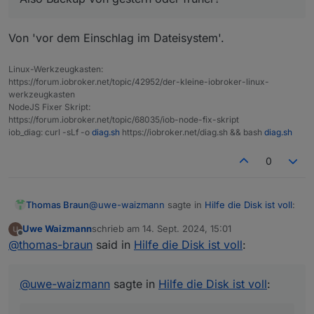
nodejs:
Von 'vor dem Einschlag im Dateisystem'.
Installed:
20.17
.0
-1nodesource1
Candidate:
20.17
.0
-1nodesource1
Linux-Werkzeugkasten:
Version table:
https://forum.iobroker.net/topic/42952/der-kleine-iobroker-linux-
***
20.17
.0
-1nodesource1
1001
werkzeugkasten
500
https://deb.nodesource.com/node_20.x
nod
NodeJS Fixer Skript:
100
/var/lib/dpkg/status
https://forum.iobroker.net/topic/68035/iob-node-fix-skript
20.16
.0
-1nodesource1
1001
iob_diag: curl -sLf -o
diag.sh
https://iobroker.net/diag.sh && bash
diag.sh
500
https://deb.nodesource.com/node_20.x
nod
0
20.15
.1
-1nodesource1
1001
500
https://deb.nodesource.com/node_20.x
nod
20.15
.0
-1nodesource1
1001
@
uwe-waizmann
sagte in
Hilfe die Disk ist voll
:
Thomas Braun
500
https://deb.nodesource.com/node_20.x
nod
20.14
.0
-1nodesource1
1001
Uwe Waizmann
schrieb am
14. Sept. 2024, 15:01
zuletzt editiert von
500
https://deb.nodesource.com/node_20.x
nod
Offline
Also Backup von gestern oder früher?
@
thomas-braun
said in
Hilfe die Disk ist voll
:
20.13
.1
-1nodesource1
1001
500
https://deb.nodesource.com/node_20.x
nod
Von 'vor dem Einschlag im Dateisystem'.
20.13
.0
-1nodesource1
1001
@
uwe-waizmann
sagte in
Hilfe die Disk ist voll
:
500
https://deb.nodesource.com/node_20.x
nod
20.12
.2
-1nodesource1
1001