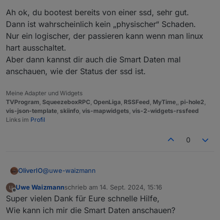
ist voll
:
Hab das Problem ja erst heute bemerkt nach
Some
problems
detected,
please
run
iob
fix
Ah ok, du bootest bereits von einer ssd, sehr gut.
dem Update.
Dann ist wahrscheinlich kein „physischer“ Schaden.
Also Backup von gestern oder
Kann also nicht sagen wann das war,
Errors in npm tree:
Nur ein logischer, der passieren kann wenn man linux
früher?
Sehe gerade, auf der Disk sind 120GB hab ich
wohl mal partitioniert, weis aber nicht mehr
hart ausschaltet.
***
ioBroker-Installation
***
warum. war bestimmt damit es auf einer SD
Aber dann kannst dir auch die Smart Daten mal
Von 'vor dem Einschlag im Dateisystem'.
noch Platz hatte.
anschauen, wie der Status der ssd ist.
ioBroker
Status
iobroker
is
running
on
this
host.
Meine Adapter und Widgets
TVProgram
,
SqueezeboxRPC
,
OpenLiga
,
RSSFeed
,
MyTime
,,
pi-hole2
,
vis-json-template
,
skiinfo
,
vis-mapwidgets
,
vis-2-widgets-rssfeed
Objects type:
jsonl
Links im
Profil
States  type:
jsonl
0
Core
adapters
versions
js-controller:
6.0
.11
admin:
6.17
.14
@
uwe-waizmann
OliverIO
javascript:
8.3
.1
Uwe Waizmann
schrieb am
14. Sept. 2024, 15:16
Ah ok, du bootest bereits von einer ssd, sehr gut.
zuletzt editiert von
Offline
nodejs modules from github:
0
Super vielen Dank für Eure schnelle Hilfe,
Dann ist wahrscheinlich kein „physischer“ Schaden.
Nur ein logischer, der passieren kann wenn man linux
Wie kann ich mir die Smart Daten anschauen?
Adapter
State
hart ausschaltet.