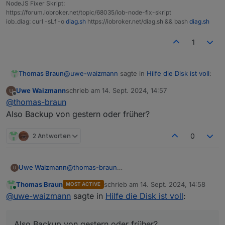
35M
/opt/iobroker/iobroker-data/files/devices.ad
NodeJS Fixer Skript:
https://forum.iobroker.net/topic/68035/iob-node-fix-skript
27M
/opt/iobroker/iobroker-data/objects.jsonl
iob_diag: curl -sLf -o
diag.sh
https://iobroker.net/diag.sh && bash
diag.sh
24M
/opt/iobroker/iobroker-data/files/web.admin/
19M
/opt/iobroker/iobroker-data/files/vis-2/stat
1
19M
/opt/iobroker/iobroker-data/files/vis-2/stat
USB-Devices by-id:
@
uwe-waizmann
sagte in
Hilfe die Disk ist voll
:
Thomas Braun
USB-Sticks
-
Avoid
direct
links
to
/dev/tty*
in
you
Uwe Waizmann
schrieb am
14. Sept. 2024, 14:57
zuletzt editiert von
No
Devices
found
'by-id'
Offline
Also Backup vom IOB machen,
@
thomas-braun
Also Backup von gestern oder früher?
Nein, vorhandenes Backup herauskramen.
2 Antworten
0
Jetzt würdest du ja nur die kaputten Dateien
speichern.
***
NodeJS-Installation
***
Uwe Waizmann
@
thomas-braun
/usr/bin/nodejs
v20.17.0
Also Backup von gestern oder früher?
/usr/bin/node
v20.17.0
Thomas Braun
schrieb am
14. Sept. 2024, 14:58
MOST ACTIVE
zuletzt editiert von
Online
/usr/bin/npm
10.8
.2
@
uwe-waizmann
sagte in
Hilfe die Disk ist voll
:
/usr/bin/npx
10.8
.2
/usr/bin/corepack
0.29
.3
Also Backup von gestern oder früher?