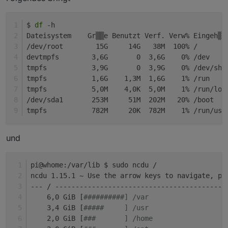
$ 
df
 -h
Dateisystem    Gr▒▒e Benutzt Verf. Verw% Eingeh▒n
/dev/root        15G     14G   38M  100% /
devtmpfs        3,6G       0  3,6G    0% /dev
tmpfs           3,9G       0  3,9G    0% /dev/shm
tmpfs           1,6G    1,3M  1,6G    1% /run
tmpfs           5,0M    4,0K  5,0M    1% /run/loc
/dev/sda1       253M     51M  202M   20% /boot
tmpfs           782M     20K  782M    1% /run/use
und
pi@whome:/var/lib $ sudo ncdu /
ncdu 1.15.1 ~ Use the arrow keys to navigate, pr
--- / ------------------------------------------
    6,0 GiB [
##########] /var
    3,4 GiB [
#####     ] /usr
    2,0 GiB [
###       ] /home