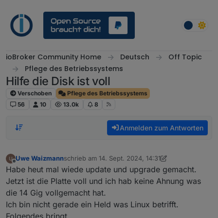
Weiter zum Inhalt
ioBroker Community Home
Deutsch
Off Topic
Pflege des Betriebssystems
Hilfe die Disk ist voll
Verschoben
Pflege des Betriebssystems
56
10
13.0k
8
Anmelden zum Antworten
Uwe Waizmann
schrieb am
14. Sept. 2024, 14:31
zuletzt editiert von Uwe Waizmann
Offline
Habe heut mal wiede update und upgrade gemacht.
Jetzt ist die Platte voll und ich hab keine Ahnung was
die 14 Gig vollgemacht hat.
Ich bin nicht gerade ein Held was Linux betrifft.
Folgendes bringt