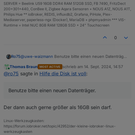
SERVER = Beelink U59 16GB DDR4 RAM 512GB SSD, FB 7490, FritzDect
200+301+440, ConBee II, Zigbee Aqara Sensoren + NOUS A1Z, NOUS A1T,
/var:
Philips Hue ** ioBroker, REDIS, influxdb2, Grafana, PiHole, Plex-
6.
0G
/var/
Mediaserver, paperless-ngx (Docker), MariaDB + phpmyadmin *** VIS-
3.
4G
/var/cache/apt
Runtime = Intel NUC 8GB RAM 128GB SSD + 24" Touchscreen
3.
4G
/var/cache
3.
3G
/var/cache/apt/archives
0
1.
5G
/var/log/journal/97c404ce9aca44939722b7a9f9b
Archived
and
active
journals
take
up
1.
4G
in
the
fil
@
uwe-waizmann
Benutze bitte einen neuen Datenträger.
Ro75
Das Dateisystem hat nen Treffer. Ein Backup daraus kann
Thomas Braun
schrieb am
14. Sept. 2024, 14:57
/opt/iobroker/backups:
MOST ACTIVE
defekt sein. Wenn du dann den Datenträger neu
Ro75.
zuletzt editiert von
Online
@
ro75
sagte in
Hilfe die Disk ist voll
:
89M
/opt/iobroker/backups/
bespielst und das Backup einspielst, hast du ggfs. gar
nichts mehr.
/opt/iobroker/iobroker-data:
Benutze bitte einen neuen Datenträger.
574M
/opt/iobroker/iobroker-data/
441M
/opt/iobroker/iobroker-data/files
142M
/opt/iobroker/iobroker-data/files/vis-2
Der dann auch gerne größer als 16GB sein darf.
139M
/opt/iobroker/iobroker-data/files/javascript
118M
/opt/iobroker/iobroker-data/files/javascript
Linux-Werkzeugkasten:
https://forum.iobroker.net/topic/42952/der-kleine-iobroker-linux-
The five largest files in iobroker-data are:
werkzeugkasten