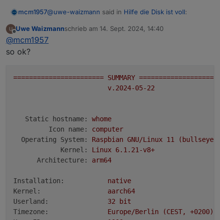
v20.17.0 (Empfohlene Version v18.20.4)
@   0,0   B [          ]  bin

@
uwe-waizmann
said in
Hilfe die Disk ist voll
:
mcm1957
time
1726324410818
Uwe Waizmann
schrieb am
14. Sept. 2024, 14:40
zuletzt editiert von
timeOffset
Offline
Unix User bitte hier den Output von
iob diag
@
mcm1957
-120
einfügen.
so ok?
NPM
Wie wärs mit lesen :-) und dann ausführen:
10.8.2
Unix User bitte hier den Output von
iob diag
Anzahl der Adapter
einfügen.
=======================
SUMMARY
====================
0
(Die LANGFASSUNG von iob diag und unter code
v.2024-05-22
Datenträgergröße
tags)
14.25 GB
freier Festplattenspeicher
Static hostname:
whome
798.62 MB
Aktive Instanzen
Icon name:
computer
19
Operating System:
Raspbian
GNU/Linux
11
(bullseye)
Pfad
Kernel:
Linux
6.1
.21
-v8+
/opt/iobroker/
Architecture:
arm64
Betriebszeit
00:28:58
Installation:
native
Hostname
Kernel:
aarch64
whome
Userland:
32
bit
Timezone:
Europe/Berlin
(CEST,
+0200)