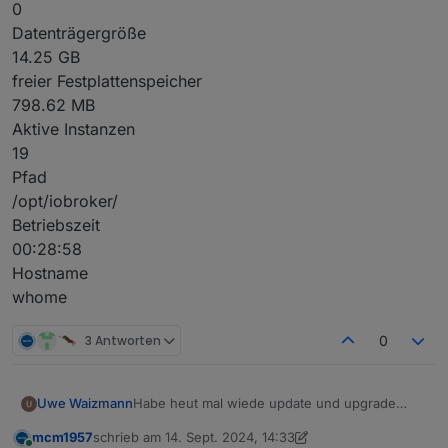
0
Datenträgergröße
14.25 GB
freier Festplattenspeicher
798.62 MB
Aktive Instanzen
19
Pfad
/opt/iobroker/
Betriebszeit
00:28:58
Hostname
whome
3 Antworten
0
Habe heut mal wiede update und upgrade
Uwe Waizmann
gemacht.
mcm1957
schrieb am
14. Sept. 2024, 14:33
Jetzt ist die Platte voll und ich hab keine
$ df -h

zuletzt editiert von mcm1957