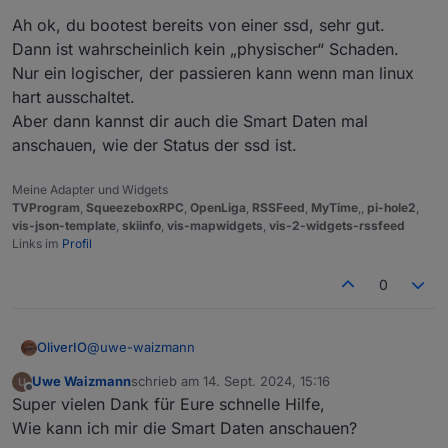
ist voll
:
Hab das Problem ja erst heute bemerkt nach
Some
problems
detected,
please
run
iob
fix
Ah ok, du bootest bereits von einer ssd, sehr gut.
dem Update.
Dann ist wahrscheinlich kein „physischer“ Schaden.
Also Backup von gestern oder
Kann also nicht sagen wann das war,
Errors in npm tree:
Nur ein logischer, der passieren kann wenn man linux
früher?
Sehe gerade, auf der Disk sind 120GB hab ich
wohl mal partitioniert, weis aber nicht mehr
hart ausschaltet.
***
ioBroker-Installation
***
warum. war bestimmt damit es auf einer SD
Aber dann kannst dir auch die Smart Daten mal
Von 'vor dem Einschlag im Dateisystem'.
noch Platz hatte.
anschauen, wie der Status der ssd ist.
ioBroker
Status
iobroker
is
running
on
this
host.
Meine Adapter und Widgets
TVProgram
,
SqueezeboxRPC
,
OpenLiga
,
RSSFeed
,
MyTime
,,
pi-hole2
,
vis-json-template
,
skiinfo
,
vis-mapwidgets
,
vis-2-widgets-rssfeed
Objects type:
jsonl
Links im
Profil
States  type:
jsonl
0
Core
adapters
versions
js-controller:
6.0
.11
admin:
6.17
.14
@
uwe-waizmann
OliverIO
javascript:
8.3
.1
Uwe Waizmann
schrieb am
14. Sept. 2024, 15:16
Ah ok, du bootest bereits von einer ssd, sehr gut.
zuletzt editiert von
Offline
nodejs modules from github:
0
Super vielen Dank für Eure schnelle Hilfe,
Dann ist wahrscheinlich kein „physischer“ Schaden.
Nur ein logischer, der passieren kann wenn man linux
Wie kann ich mir die Smart Daten anschauen?
Adapter
State
hart ausschaltet.