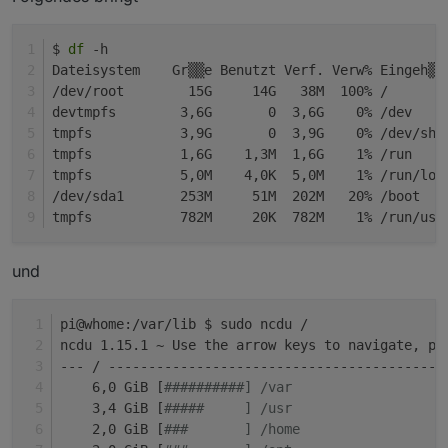
$ 
df
 -h
Dateisystem    Gr▒▒e Benutzt Verf. Verw% Eingeh▒n
/dev/root        15G     14G   38M  100% /
devtmpfs        3,6G       0  3,6G    0% /dev
tmpfs           3,9G       0  3,9G    0% /dev/shm
tmpfs           1,6G    1,3M  1,6G    1% /run
tmpfs           5,0M    4,0K  5,0M    1% /run/loc
/dev/sda1       253M     51M  202M   20% /boot
tmpfs           782M     20K  782M    1% /run/use
und
pi@whome:/var/lib $ sudo ncdu /
ncdu 1.15.1 ~ Use the arrow keys to navigate, pr
--- / ------------------------------------------
    6,0 GiB [
##########] /var
    3,4 GiB [
#####     ] /usr
    2,0 GiB [
###       ] /home