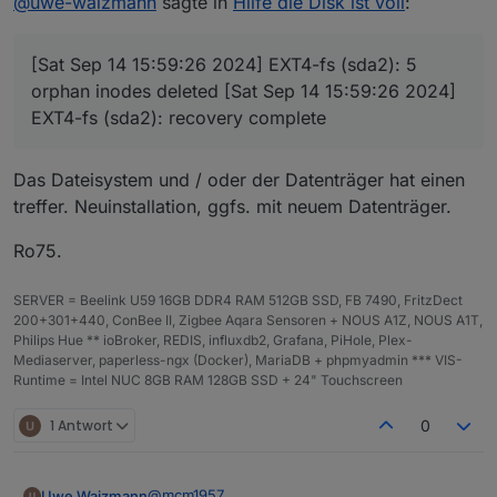
@
uwe-waizmann
sagte in
Hilfe die Disk ist voll
:
@   0,0   B [          ]  bin

time
============ Mark until here for C&P
***
MEMORY
***
1726324410818
=============
total
used
free
sh
timeOffset
[Sat Sep 14 15:59:26 2024] EXT4-fs (sda2): 5
iob diag has finished.
Mem:
7.
8G
1.
1G
5.
4G
-120
orphan inodes deleted [Sat Sep 14 15:59:26 2024]
Swap:
56M
0B
56M
NPM
Total:
7.
9G
1.
1G
5.
5G
EXT4-fs (sda2): recovery complete
10.8.2
Anzahl der Adapter
Active iob-Instances:
20
0
Das Dateisystem und / oder der Datenträger hat einen
Datenträgergröße
treffer. Neuinstallation, ggfs. mit neuem Datenträger.
7811 
M
total
memory
14.25 GB
freier Festplattenspeicher
1114 
M
used
memory
Ro75.
798.62 MB
1213 
M
active
memory
Aktive Instanzen
602
M
inactive
memory
19
SERVER = Beelink U59 16GB DDR4 RAM 512GB SSD, FB 7490, FritzDect
5415 
M
free
memory
Pfad
200+301+440, ConBee II, Zigbee Aqara Sensoren + NOUS A1Z, NOUS A1T,
268
M
buffer
memory
/opt/iobroker/
Philips Hue ** ioBroker, REDIS, influxdb2, Grafana, PiHole, Plex-
1012 
M
swap
cache
Betriebszeit
Mediaserver, paperless-ngx (Docker), MariaDB + phpmyadmin *** VIS-
56
M
total
swap
00:28:58
Runtime = Intel NUC 8GB RAM 128GB SSD + 24" Touchscreen
0
M
used
swap
Hostname
56
M
free
swap
whome
1 Antwort
0
***
top
-
Table
Of
Processes
***
top
-
16
:44:48
up
45
min,
2
users,
load average:
0
@
mcm1957
Uwe Waizmann