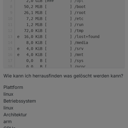
    2,0 GiB [
###       ] /opt
   50,2 MiB [          ] /boot
   26,1 MiB [          ] /root
    7,2 MiB [          ] /etc
    1,2 MiB [          ] /run
   72,0 KiB [          ] /tmp
e  16,0 KiB [          ] /lost+found
    8,0 KiB [          ] /media
e   4,0 KiB [          ] /srv
e   4,0 KiB [          ] /mnt
    0,0   B [          ] /sys
.   0,0   B [          ] /proc
    0,0   B [          ] /dev
Wie kann ich herrausfinden was gelöscht werden kann?
@   0,0   B [          ]  sbin
@   0,0   B [          ]  lib
Plattform
@   0,0   B [          ]  bin
linux
    0,0   B [          ]  .autorelabel
Betriebssystem
linux
Architektur
arm