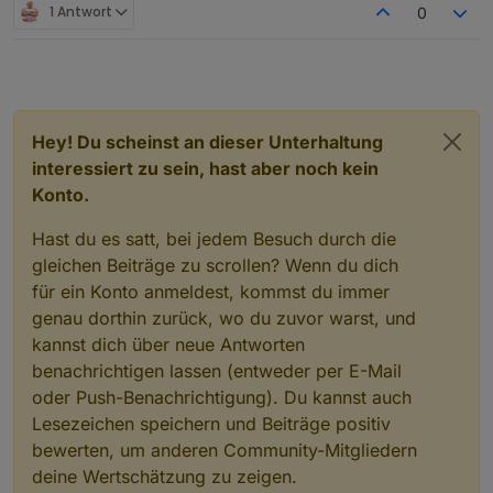
e  16,0 KiB [          ] /lost+found

1 Antwort
0
1800 MHz
Enabled
adapters
with
bindings
    8,0 KiB [          ] /media

Modell
e   4,0 KiB [          ] /srv

+
system.adapter.admin.0                  : admin   
unknown
e   4,0 KiB [          ] /mnt

+
system.adapter.mqtt.0                   : mqtt    
RAM
    0,0   B [          ] /sys

+
system.adapter.node-red.0               : node-red
7.63 GB
.   0,0   B [          ] /proc

+
system.adapter.shelly.0                 : shelly  
System-Betriebszeit
    0,0   B [          ] /dev

+
system.adapter.shelly.1                 : shelly  
Hey! Du scheinst an dieser Unterhaltung
00:34:24
@   0,0   B [          ]  sbin

+
system.adapter.sonoff.0                 : sonoff  
Node.js
interessiert zu sein, hast aber noch kein
@   0,0   B [          ]  lib

+
system.adapter.web.0                    : web     
v20.17.0 (Empfohlene Version v18.20.4)
@   0,0   B [          ]  bin

Konto.
+
system.adapter.web.1                    : web     
time
1726324410818
Hast du es satt, bei jedem Besuch durch die
timeOffset
ioBroker-Repositories
gleichen Beiträge zu scrollen? Wenn du dich
-120
List
is
empty
für ein Konto anmeldest, kommst du immer
NPM
10.8.2
genau dorthin zurück, wo du zuvor warst, und
Installed
ioBroker-Instances
Anzahl der Adapter
kannst dich über neue Antworten
Error:
Object
"system.repositories"
not
found
0
benachrichtigen lassen (entweder per E-Mail
Datenträgergröße
Objects
and
States
oder Push-Benachrichtigung). Du kannst auch
14.25 GB
Please
stand
by
-
This
may
take
a
while
freier Festplattenspeicher
Lesezeichen speichern und Beiträge positiv
798.62 MB
Objects:
5365
bewerten, um anderen Community-Mitgliedern
Aktive Instanzen
States:
4187
deine Wertschätzung zu zeigen.
19