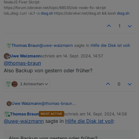
35M
/opt/iobroker/iobroker-data/files/devices.ad
NodeJS Fixer Skript:
https://forum.iobroker.net/topic/68035/iob-node-fix-skript
27M
/opt/iobroker/iobroker-data/objects.jsonl
iob_diag: curl -sLf -o
diag.sh
https://iobroker.net/diag.sh && bash
diag.sh
24M
/opt/iobroker/iobroker-data/files/web.admin/
19M
/opt/iobroker/iobroker-data/files/vis-2/stat
1
19M
/opt/iobroker/iobroker-data/files/vis-2/stat
USB-Devices by-id:
@
uwe-waizmann
sagte in
Hilfe die Disk ist voll
:
Thomas Braun
USB-Sticks
-
Avoid
direct
links
to
/dev/tty*
in
you
Uwe Waizmann
schrieb am
14. Sept. 2024, 14:57
zuletzt editiert von
No
Devices
found
'by-id'
Offline
Also Backup vom IOB machen,
@
thomas-braun
Also Backup von gestern oder früher?
Nein, vorhandenes Backup herauskramen.
2 Antworten
0
Jetzt würdest du ja nur die kaputten Dateien
speichern.
***
NodeJS-Installation
***
Uwe Waizmann
@
thomas-braun
/usr/bin/nodejs
v20.17.0
Also Backup von gestern oder früher?
/usr/bin/node
v20.17.0
Thomas Braun
schrieb am
14. Sept. 2024, 14:58
MOST ACTIVE
zuletzt editiert von
Online
/usr/bin/npm
10.8
.2
@
uwe-waizmann
sagte in
Hilfe die Disk ist voll
:
/usr/bin/npx
10.8
.2
/usr/bin/corepack
0.29
.3
Also Backup von gestern oder früher?