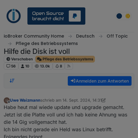
Weiter zum Inhalt
ioBroker Community Home
Deutsch
Off Topic
Pflege des Betriebssystems
Hilfe die Disk ist voll
Verschoben
Pflege des Betriebssystems
56
10
13.0k
8
Anmelden zum Antworten
Uwe Waizmann
schrieb am
14. Sept. 2024, 14:31
zuletzt editiert von Uwe Waizmann
Offline
Habe heut mal wiede update und upgrade gemacht.
Jetzt ist die Platte voll und ich hab keine Ahnung was
die 14 Gig vollgemacht hat.
Ich bin nicht gerade ein Held was Linux betrifft.
Folgendes bringt