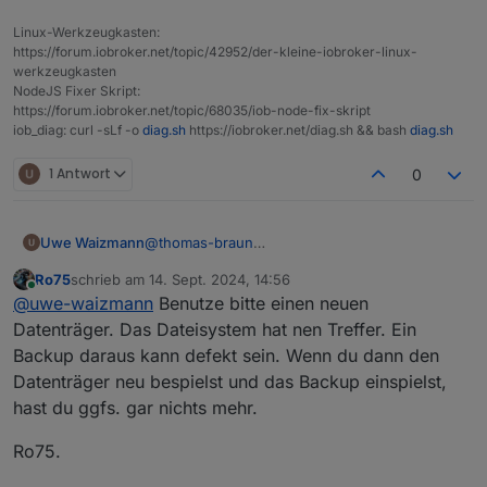
|
`-/dev/mqueue
mqueue
mqueue
Linux-Werkzeugkasten:
|-/proc
proc
proc
https://forum.iobroker.net/topic/42952/der-kleine-iobroker-linux-
|
`-/proc/sys/fs/binfmt_misc
systemd-1
autofs
werkzeugkasten
|
`-/proc/sys/fs/binfmt_misc
binfmt_misc
binfmt_m
NodeJS Fixer Skript:
https://forum.iobroker.net/topic/68035/iob-node-fix-skript
|-/sys
sysfs
sysfs
iob_diag: curl -sLf -o
diag.sh
https://iobroker.net/diag.sh && bash
diag.sh
|
|-/sys/kernel/security
securityfs
security
|
|-/sys/fs/cgroup
cgroup2
cgroup2
1 Antwort
0
|
|-/sys/fs/pstore
pstore
pstore
|
|-/sys/fs/bpf
bpf
bpf
|
|-/sys/kernel/tracing
tracefs
tracefs
Uwe Waizmann
@
thomas-braun
|
|-/sys/kernel/debug
debugfs
debugfs
Also Backup vom IOB machen,
|
|
`-/sys/kernel/debug/tracing
tracefs
tracefs
Ro75
schrieb am
14. Sept. 2024, 14:56
System neu aufsetzen mit bookwoorm
zuletzt editiert von
Online
|
|-/sys/fs/fuse/connections
fusectl
fusectl
@
uwe-waizmann
Benutze bitte einen neuen
dann restore vom iob?
|
`-/sys/kernel/config
configfs
configfs
Datenträger. Das Dateisystem hat nen Treffer. Ein
|-/run
tmpfs
tmpfs
Backup daraus kann defekt sein. Wenn du dann den
|
|-/run/lock
tmpfs
tmpfs
Datenträger neu bespielst und das Backup einspielst,
|
|-/run/rpc_pipefs
sunrpc
rpc_pipe
hast du ggfs. gar nichts mehr.
|
`-/run/user/1000
tmpfs
tmpfs
`-/boot
/dev/sda1
vfat
Ro75.
Files in neuralgic directories: