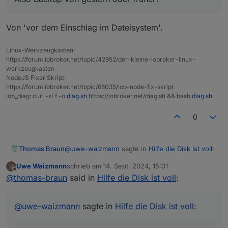
nodejs:
Von 'vor dem Einschlag im Dateisystem'.
Installed:
20.17
.0
-1nodesource1
Candidate:
20.17
.0
-1nodesource1
Linux-Werkzeugkasten:
Version table:
https://forum.iobroker.net/topic/42952/der-kleine-iobroker-linux-
***
20.17
.0
-1nodesource1
1001
werkzeugkasten
500
https://deb.nodesource.com/node_20.x
nod
NodeJS Fixer Skript:
100
/var/lib/dpkg/status
https://forum.iobroker.net/topic/68035/iob-node-fix-skript
20.16
.0
-1nodesource1
1001
iob_diag: curl -sLf -o
diag.sh
https://iobroker.net/diag.sh && bash
diag.sh
500
https://deb.nodesource.com/node_20.x
nod
0
20.15
.1
-1nodesource1
1001
500
https://deb.nodesource.com/node_20.x
nod
20.15
.0
-1nodesource1
1001
@
uwe-waizmann
sagte in
Hilfe die Disk ist voll
:
Thomas Braun
500
https://deb.nodesource.com/node_20.x
nod
20.14
.0
-1nodesource1
1001
Uwe Waizmann
schrieb am
14. Sept. 2024, 15:01
zuletzt editiert von
500
https://deb.nodesource.com/node_20.x
nod
Offline
Also Backup von gestern oder früher?
@
thomas-braun
said in
Hilfe die Disk ist voll
:
20.13
.1
-1nodesource1
1001
500
https://deb.nodesource.com/node_20.x
nod
Von 'vor dem Einschlag im Dateisystem'.
20.13
.0
-1nodesource1
1001
@
uwe-waizmann
sagte in
Hilfe die Disk ist voll
:
500
https://deb.nodesource.com/node_20.x
nod
20.12
.2
-1nodesource1
1001