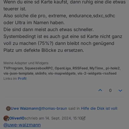
Wenn du eine sd Karte kaufst, dann ruhig eine die etwas
20.6
.0
-1nodesource1
1001
500
https://deb.nodesource.com/node_20.x
nod
teuerer ist.
20.5
.1
-1nodesource1
1001
Also solche die pro, extreme, endurance,sdxc,sdhc
500
https://deb.nodesource.com/node_20.x
nod
oder Ultra im Namen haben.
20.5
.0
-1nodesource1
1001
Die sind dann meist auch etwas schneller.
500
https://deb.nodesource.com/node_20.x
nod
Systembedingt ist es auch gut eine sd Karte nicht ganz
20.4
.0
-1nodesource1
1001
voll zu machen (75%?) dann bleibt noch genügend
500
https://deb.nodesource.com/node_20.x
nod
Platz um defekte Blöcke zu ersetzen.
20.3
.1
-1nodesource1
1001
500
https://deb.nodesource.com/node_20.x
nod
20.3
.0
-1nodesource1
1001
Meine Adapter und Widgets
500
https://deb.nodesource.com/node_20.x
nod
TVProgram
,
SqueezeboxRPC
,
OpenLiga
,
RSSFeed
,
MyTime
,,
pi-hole2
,
vis-json-template
,
skiinfo
,
vis-mapwidgets
,
vis-2-widgets-rssfeed
20.2
.0
-1nodesource1
1001
Links im
Profil
500
https://deb.nodesource.com/node_20.x
nod
20.1
.0
-1nodesource1
1001
0
500
https://deb.nodesource.com/node_20.x
nod
20.0
.0
-1nodesource1
1001
500
https://deb.nodesource.com/node_20.x
nod
@
thomas-braun
said in
Hilfe die Disk ist voll
:
Uwe Waizmann
12.22
.12
~dfsg-1~deb11u4
500
500
http://raspbian.raspberrypi.org/raspbian
OliverIO
schrieb am
14. Sept. 2024, 15:10
zuletzt editiert von OliverIO
Offline
@
uwe-waizmann
sagte in
Hilfe die Disk
@
uwe-waizmann
Temp directories causing npm8 problem:
28