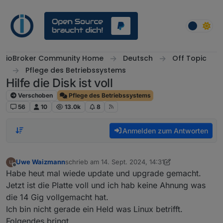
Weiter zum Inhalt
ioBroker Community Home
Deutsch
Off Topic
Pflege des Betriebssystems
Hilfe die Disk ist voll
Verschoben
Pflege des Betriebssystems
56
10
13.0k
8
Anmelden zum Antworten
Uwe Waizmann
schrieb am
14. Sept. 2024, 14:31
zuletzt editiert von Uwe Waizmann
Offline
Habe heut mal wiede update und upgrade gemacht.
Jetzt ist die Platte voll und ich hab keine Ahnung was
die 14 Gig vollgemacht hat.
Ich bin nicht gerade ein Held was Linux betrifft.
Folgendes bringt