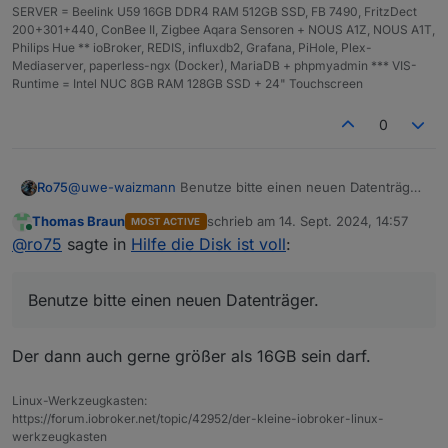
SERVER = Beelink U59 16GB DDR4 RAM 512GB SSD, FB 7490, FritzDect
200+301+440, ConBee II, Zigbee Aqara Sensoren + NOUS A1Z, NOUS A1T,
/var:
Philips Hue ** ioBroker, REDIS, influxdb2, Grafana, PiHole, Plex-
6.
0G
/var/
Mediaserver, paperless-ngx (Docker), MariaDB + phpmyadmin *** VIS-
3.
4G
/var/cache/apt
Runtime = Intel NUC 8GB RAM 128GB SSD + 24" Touchscreen
3.
4G
/var/cache
3.
3G
/var/cache/apt/archives
0
1.
5G
/var/log/journal/97c404ce9aca44939722b7a9f9b
Archived
and
active
journals
take
up
1.
4G
in
the
fil
@
uwe-waizmann
Benutze bitte einen neuen Datenträger.
Ro75
Das Dateisystem hat nen Treffer. Ein Backup daraus kann
Thomas Braun
schrieb am
14. Sept. 2024, 14:57
/opt/iobroker/backups:
MOST ACTIVE
defekt sein. Wenn du dann den Datenträger neu
Ro75.
zuletzt editiert von
Online
@
ro75
sagte in
Hilfe die Disk ist voll
:
89M
/opt/iobroker/backups/
bespielst und das Backup einspielst, hast du ggfs. gar
nichts mehr.
/opt/iobroker/iobroker-data:
Benutze bitte einen neuen Datenträger.
574M
/opt/iobroker/iobroker-data/
441M
/opt/iobroker/iobroker-data/files
142M
/opt/iobroker/iobroker-data/files/vis-2
Der dann auch gerne größer als 16GB sein darf.
139M
/opt/iobroker/iobroker-data/files/javascript
118M
/opt/iobroker/iobroker-data/files/javascript
Linux-Werkzeugkasten:
https://forum.iobroker.net/topic/42952/der-kleine-iobroker-linux-
The five largest files in iobroker-data are:
werkzeugkasten