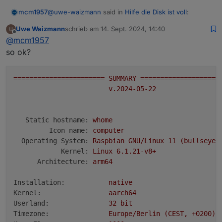
v20.17.0 (Empfohlene Version v18.20.4)
@   0,0   B [          ]  bin

@
uwe-waizmann
said in
Hilfe die Disk ist voll
:
mcm1957
time
1726324410818
Uwe Waizmann
schrieb am
14. Sept. 2024, 14:40
zuletzt editiert von
timeOffset
Offline
Unix User bitte hier den Output von
iob diag
@
mcm1957
-120
einfügen.
so ok?
NPM
Wie wärs mit lesen :-) und dann ausführen:
10.8.2
Unix User bitte hier den Output von
iob diag
Anzahl der Adapter
einfügen.
=======================
SUMMARY
====================
0
(Die LANGFASSUNG von iob diag und unter code
v.2024-05-22
Datenträgergröße
tags)
14.25 GB
freier Festplattenspeicher
Static hostname:
whome
798.62 MB
Aktive Instanzen
Icon name:
computer
19
Operating System:
Raspbian
GNU/Linux
11
(bullseye)
Pfad
Kernel:
Linux
6.1
.21
-v8+
/opt/iobroker/
Architecture:
arm64
Betriebszeit
00:28:58
Installation:
native
Hostname
Kernel:
aarch64
whome
Userland:
32
bit
Timezone:
Europe/Berlin
(CEST,
+0200)