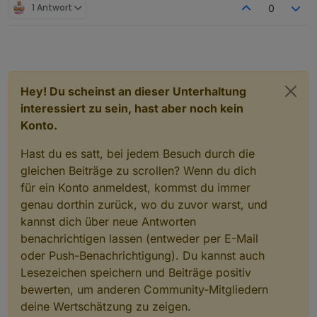
e  16,0 KiB [          ] /lost+found

1 Antwort
0
1800 MHz
Enabled
adapters
with
bindings
    8,0 KiB [          ] /media

Modell
e   4,0 KiB [          ] /srv

+
system.adapter.admin.0                  : admin   
unknown
e   4,0 KiB [          ] /mnt

+
system.adapter.mqtt.0                   : mqtt    
RAM
    0,0   B [          ] /sys

+
system.adapter.node-red.0               : node-red
7.63 GB
.   0,0   B [          ] /proc

+
system.adapter.shelly.0                 : shelly  
System-Betriebszeit
    0,0   B [          ] /dev

+
system.adapter.shelly.1                 : shelly  
Hey! Du scheinst an dieser Unterhaltung
00:34:24
@   0,0   B [          ]  sbin

+
system.adapter.sonoff.0                 : sonoff  
Node.js
interessiert zu sein, hast aber noch kein
@   0,0   B [          ]  lib

+
system.adapter.web.0                    : web     
v20.17.0 (Empfohlene Version v18.20.4)
@   0,0   B [          ]  bin

Konto.
+
system.adapter.web.1                    : web     
time
1726324410818
Hast du es satt, bei jedem Besuch durch die
timeOffset
ioBroker-Repositories
gleichen Beiträge zu scrollen? Wenn du dich
-120
List
is
empty
für ein Konto anmeldest, kommst du immer
NPM
10.8.2
genau dorthin zurück, wo du zuvor warst, und
Installed
ioBroker-Instances
Anzahl der Adapter
kannst dich über neue Antworten
Error:
Object
"system.repositories"
not
found
0
benachrichtigen lassen (entweder per E-Mail
Datenträgergröße
Objects
and
States
oder Push-Benachrichtigung). Du kannst auch
14.25 GB
Please
stand
by
-
This
may
take
a
while
freier Festplattenspeicher
Lesezeichen speichern und Beiträge positiv
798.62 MB
Objects:
5365
bewerten, um anderen Community-Mitgliedern
Aktive Instanzen
States:
4187
deine Wertschätzung zu zeigen.
19