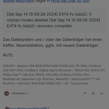
@
uwe-waizmann
sagte in
Hilfe die Disk ist voll
:
@   0,0   B [          ]  bin

time
============ Mark until here for C&P
***
MEMORY
***
1726324410818
=============
total
used
free
sh
timeOffset
[Sat Sep 14 15:59:26 2024] EXT4-fs (sda2): 5
iob diag has finished.
Mem:
7.
8G
1.
1G
5.
4G
-120
orphan inodes deleted [Sat Sep 14 15:59:26 2024]
Swap:
56M
0B
56M
NPM
Total:
7.
9G
1.
1G
5.
5G
EXT4-fs (sda2): recovery complete
10.8.2
Anzahl der Adapter
Active iob-Instances:
20
0
Das Dateisystem und / oder der Datenträger hat einen
Datenträgergröße
treffer. Neuinstallation, ggfs. mit neuem Datenträger.
7811 
M
total
memory
14.25 GB
freier Festplattenspeicher
1114 
M
used
memory
Ro75.
798.62 MB
1213 
M
active
memory
Aktive Instanzen
602
M
inactive
memory
19
SERVER = Beelink U59 16GB DDR4 RAM 512GB SSD, FB 7490, FritzDect
5415 
M
free
memory
Pfad
200+301+440, ConBee II, Zigbee Aqara Sensoren + NOUS A1Z, NOUS A1T,
268
M
buffer
memory
/opt/iobroker/
Philips Hue ** ioBroker, REDIS, influxdb2, Grafana, PiHole, Plex-
1012 
M
swap
cache
Betriebszeit
Mediaserver, paperless-ngx (Docker), MariaDB + phpmyadmin *** VIS-
56
M
total
swap
00:28:58
Runtime = Intel NUC 8GB RAM 128GB SSD + 24" Touchscreen
0
M
used
swap
Hostname
56
M
free
swap
whome
1 Antwort
0
***
top
-
Table
Of
Processes
***
top
-
16
:44:48
up
45
min,
2
users,
load average:
0
@
mcm1957
Uwe Waizmann