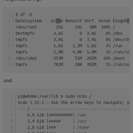
$ 
df
 -h
Dateisystem    Gr▒▒e Benutzt Verf. Verw% Eingeh▒n
/dev/root        15G     14G   38M  100% /
devtmpfs        3,6G       0  3,6G    0% /dev
tmpfs           3,9G       0  3,9G    0% /dev/shm
tmpfs           1,6G    1,3M  1,6G    1% /run
tmpfs           5,0M    4,0K  5,0M    1% /run/loc
/dev/sda1       253M     51M  202M   20% /boot
tmpfs           782M     20K  782M    1% /run/use
und
pi@whome:/var/lib $ sudo ncdu /
ncdu 1.15.1 ~ Use the arrow keys to navigate, pr
--- / ------------------------------------------
    6,0 GiB [
##########] /var
    3,4 GiB [
#####     ] /usr
    2,0 GiB [
###       ] /home