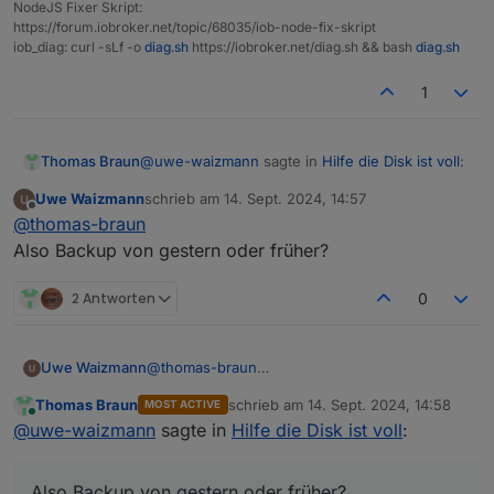
35M
/opt/iobroker/iobroker-data/files/devices.ad
NodeJS Fixer Skript:
https://forum.iobroker.net/topic/68035/iob-node-fix-skript
27M
/opt/iobroker/iobroker-data/objects.jsonl
iob_diag: curl -sLf -o
diag.sh
https://iobroker.net/diag.sh && bash
diag.sh
24M
/opt/iobroker/iobroker-data/files/web.admin/
19M
/opt/iobroker/iobroker-data/files/vis-2/stat
1
19M
/opt/iobroker/iobroker-data/files/vis-2/stat
USB-Devices by-id:
@
uwe-waizmann
sagte in
Hilfe die Disk ist voll
:
Thomas Braun
USB-Sticks
-
Avoid
direct
links
to
/dev/tty*
in
you
Uwe Waizmann
schrieb am
14. Sept. 2024, 14:57
zuletzt editiert von
No
Devices
found
'by-id'
Offline
Also Backup vom IOB machen,
@
thomas-braun
Also Backup von gestern oder früher?
Nein, vorhandenes Backup herauskramen.
2 Antworten
0
Jetzt würdest du ja nur die kaputten Dateien
speichern.
***
NodeJS-Installation
***
Uwe Waizmann
@
thomas-braun
/usr/bin/nodejs
v20.17.0
Also Backup von gestern oder früher?
/usr/bin/node
v20.17.0
Thomas Braun
schrieb am
14. Sept. 2024, 14:58
MOST ACTIVE
zuletzt editiert von
Online
/usr/bin/npm
10.8
.2
@
uwe-waizmann
sagte in
Hilfe die Disk ist voll
:
/usr/bin/npx
10.8
.2
/usr/bin/corepack
0.29
.3
Also Backup von gestern oder früher?