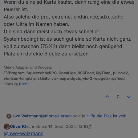
Wenn du eine sd Karte kaufst, dann ruhig eine die etwas
20.6
.0
-1nodesource1
1001
500
https://deb.nodesource.com/node_20.x
nod
teuerer ist.
20.5
.1
-1nodesource1
1001
Also solche die pro, extreme, endurance,sdxc,sdhc
500
https://deb.nodesource.com/node_20.x
nod
oder Ultra im Namen haben.
20.5
.0
-1nodesource1
1001
Die sind dann meist auch etwas schneller.
500
https://deb.nodesource.com/node_20.x
nod
Systembedingt ist es auch gut eine sd Karte nicht ganz
20.4
.0
-1nodesource1
1001
voll zu machen (75%?) dann bleibt noch genügend
500
https://deb.nodesource.com/node_20.x
nod
Platz um defekte Blöcke zu ersetzen.
20.3
.1
-1nodesource1
1001
500
https://deb.nodesource.com/node_20.x
nod
20.3
.0
-1nodesource1
1001
Meine Adapter und Widgets
500
https://deb.nodesource.com/node_20.x
nod
TVProgram
,
SqueezeboxRPC
,
OpenLiga
,
RSSFeed
,
MyTime
,,
pi-hole2
,
vis-json-template
,
skiinfo
,
vis-mapwidgets
,
vis-2-widgets-rssfeed
20.2
.0
-1nodesource1
1001
Links im
Profil
500
https://deb.nodesource.com/node_20.x
nod
20.1
.0
-1nodesource1
1001
0
500
https://deb.nodesource.com/node_20.x
nod
20.0
.0
-1nodesource1
1001
500
https://deb.nodesource.com/node_20.x
nod
@
thomas-braun
said in
Hilfe die Disk ist voll
:
Uwe Waizmann
12.22
.12
~dfsg-1~deb11u4
500
500
http://raspbian.raspberrypi.org/raspbian
OliverIO
schrieb am
14. Sept. 2024, 15:10
zuletzt editiert von OliverIO
Offline
@
uwe-waizmann
sagte in
Hilfe die Disk
@
uwe-waizmann
Temp directories causing npm8 problem:
28