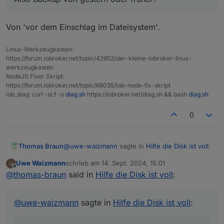
nodejs:
Von 'vor dem Einschlag im Dateisystem'.
Installed:
20.17
.0
-1nodesource1
Candidate:
20.17
.0
-1nodesource1
Linux-Werkzeugkasten:
Version table:
https://forum.iobroker.net/topic/42952/der-kleine-iobroker-linux-
***
20.17
.0
-1nodesource1
1001
werkzeugkasten
500
https://deb.nodesource.com/node_20.x
nod
NodeJS Fixer Skript:
100
/var/lib/dpkg/status
https://forum.iobroker.net/topic/68035/iob-node-fix-skript
20.16
.0
-1nodesource1
1001
iob_diag: curl -sLf -o
diag.sh
https://iobroker.net/diag.sh && bash
diag.sh
500
https://deb.nodesource.com/node_20.x
nod
0
20.15
.1
-1nodesource1
1001
500
https://deb.nodesource.com/node_20.x
nod
20.15
.0
-1nodesource1
1001
@
uwe-waizmann
sagte in
Hilfe die Disk ist voll
:
Thomas Braun
500
https://deb.nodesource.com/node_20.x
nod
20.14
.0
-1nodesource1
1001
Uwe Waizmann
schrieb am
14. Sept. 2024, 15:01
zuletzt editiert von
500
https://deb.nodesource.com/node_20.x
nod
Offline
Also Backup von gestern oder früher?
@
thomas-braun
said in
Hilfe die Disk ist voll
:
20.13
.1
-1nodesource1
1001
500
https://deb.nodesource.com/node_20.x
nod
Von 'vor dem Einschlag im Dateisystem'.
20.13
.0
-1nodesource1
1001
@
uwe-waizmann
sagte in
Hilfe die Disk ist voll
:
500
https://deb.nodesource.com/node_20.x
nod
20.12
.2
-1nodesource1
1001