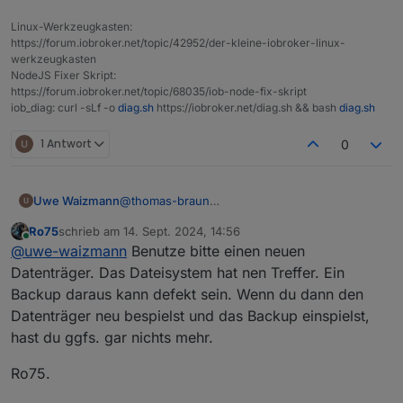
|
`-/dev/mqueue
mqueue
mqueue
Linux-Werkzeugkasten:
|-/proc
proc
proc
https://forum.iobroker.net/topic/42952/der-kleine-iobroker-linux-
|
`-/proc/sys/fs/binfmt_misc
systemd-1
autofs
werkzeugkasten
|
`-/proc/sys/fs/binfmt_misc
binfmt_misc
binfmt_m
NodeJS Fixer Skript:
https://forum.iobroker.net/topic/68035/iob-node-fix-skript
|-/sys
sysfs
sysfs
iob_diag: curl -sLf -o
diag.sh
https://iobroker.net/diag.sh && bash
diag.sh
|
|-/sys/kernel/security
securityfs
security
|
|-/sys/fs/cgroup
cgroup2
cgroup2
1 Antwort
0
|
|-/sys/fs/pstore
pstore
pstore
|
|-/sys/fs/bpf
bpf
bpf
|
|-/sys/kernel/tracing
tracefs
tracefs
Uwe Waizmann
@
thomas-braun
|
|-/sys/kernel/debug
debugfs
debugfs
Also Backup vom IOB machen,
|
|
`-/sys/kernel/debug/tracing
tracefs
tracefs
Ro75
schrieb am
14. Sept. 2024, 14:56
System neu aufsetzen mit bookwoorm
zuletzt editiert von
Online
|
|-/sys/fs/fuse/connections
fusectl
fusectl
@
uwe-waizmann
Benutze bitte einen neuen
dann restore vom iob?
|
`-/sys/kernel/config
configfs
configfs
Datenträger. Das Dateisystem hat nen Treffer. Ein
|-/run
tmpfs
tmpfs
Backup daraus kann defekt sein. Wenn du dann den
|
|-/run/lock
tmpfs
tmpfs
Datenträger neu bespielst und das Backup einspielst,
|
|-/run/rpc_pipefs
sunrpc
rpc_pipe
hast du ggfs. gar nichts mehr.
|
`-/run/user/1000
tmpfs
tmpfs
`-/boot
/dev/sda1
vfat
Ro75.
Files in neuralgic directories: