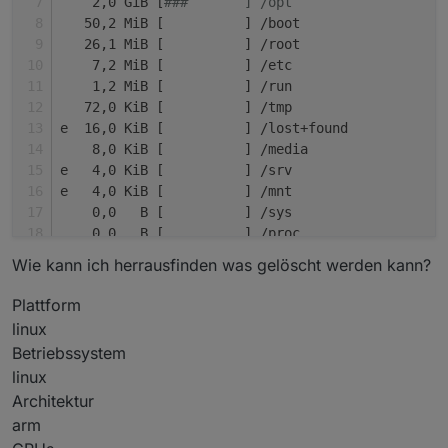
    2,0 GiB [
###       ] /opt
   50,2 MiB [          ] /boot
   26,1 MiB [          ] /root
    7,2 MiB [          ] /etc
    1,2 MiB [          ] /run
   72,0 KiB [          ] /tmp
e  16,0 KiB [          ] /lost+found
    8,0 KiB [          ] /media
e   4,0 KiB [          ] /srv
e   4,0 KiB [          ] /mnt
    0,0   B [          ] /sys
.   0,0   B [          ] /proc
    0,0   B [          ] /dev
Wie kann ich herrausfinden was gelöscht werden kann?
@   0,0   B [          ]  sbin
@   0,0   B [          ]  lib
Plattform
@   0,0   B [          ]  bin
linux
    0,0   B [          ]  .autorelabel
Betriebssystem
linux
Architektur
arm