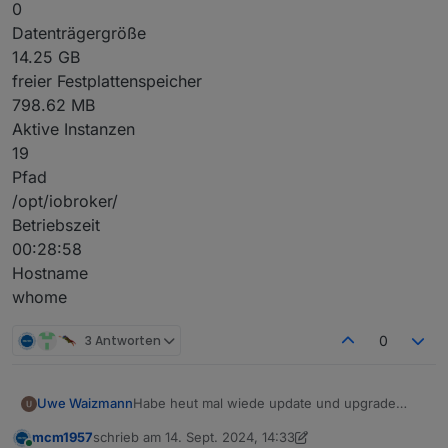
0
Datenträgergröße
14.25 GB
freier Festplattenspeicher
798.62 MB
Aktive Instanzen
19
Pfad
/opt/iobroker/
Betriebszeit
00:28:58
Hostname
whome
3 Antworten
0
Habe heut mal wiede update und upgrade
Uwe Waizmann
gemacht.
mcm1957
schrieb am
14. Sept. 2024, 14:33
Jetzt ist die Platte voll und ich hab keine
$ df -h

zuletzt editiert von mcm1957