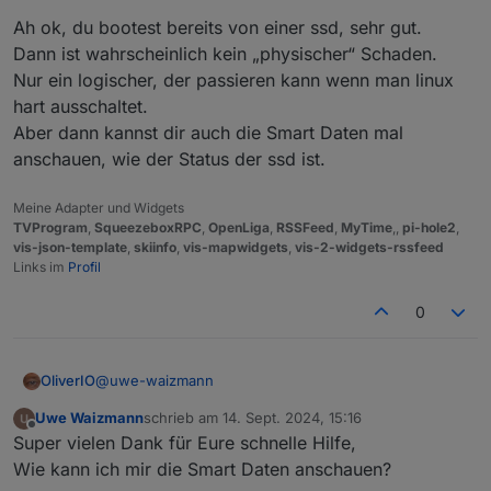
ist voll
:
Hab das Problem ja erst heute bemerkt nach
Some
problems
detected,
please
run
iob
fix
Ah ok, du bootest bereits von einer ssd, sehr gut.
dem Update.
Dann ist wahrscheinlich kein „physischer“ Schaden.
Also Backup von gestern oder
Kann also nicht sagen wann das war,
Errors in npm tree:
Nur ein logischer, der passieren kann wenn man linux
früher?
Sehe gerade, auf der Disk sind 120GB hab ich
wohl mal partitioniert, weis aber nicht mehr
hart ausschaltet.
***
ioBroker-Installation
***
warum. war bestimmt damit es auf einer SD
Aber dann kannst dir auch die Smart Daten mal
Von 'vor dem Einschlag im Dateisystem'.
noch Platz hatte.
anschauen, wie der Status der ssd ist.
ioBroker
Status
iobroker
is
running
on
this
host.
Meine Adapter und Widgets
TVProgram
,
SqueezeboxRPC
,
OpenLiga
,
RSSFeed
,
MyTime
,,
pi-hole2
,
vis-json-template
,
skiinfo
,
vis-mapwidgets
,
vis-2-widgets-rssfeed
Objects type:
jsonl
Links im
Profil
States  type:
jsonl
0
Core
adapters
versions
js-controller:
6.0
.11
admin:
6.17
.14
@
uwe-waizmann
OliverIO
javascript:
8.3
.1
Uwe Waizmann
schrieb am
14. Sept. 2024, 15:16
Ah ok, du bootest bereits von einer ssd, sehr gut.
zuletzt editiert von
Offline
nodejs modules from github:
0
Super vielen Dank für Eure schnelle Hilfe,
Dann ist wahrscheinlich kein „physischer“ Schaden.
Nur ein logischer, der passieren kann wenn man linux
Wie kann ich mir die Smart Daten anschauen?
Adapter
State
hart ausschaltet.