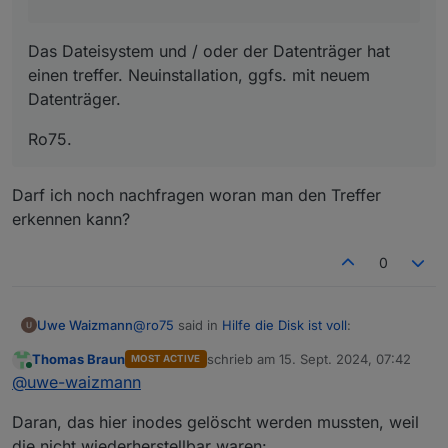
Das Dateisystem und / oder der Datenträger hat
einen treffer. Neuinstallation, ggfs. mit neuem
Datenträger.
Ro75.
Darf ich noch nachfragen woran man den Treffer
erkennen kann?
0
@
ro75
said in
Hilfe die Disk ist voll
:
Uwe Waizmann
Thomas Braun
schrieb am
15. Sept. 2024, 07:42
MOST ACTIVE
zuletzt editiert von
Online
@
uwe-waizmann
sagte in
Hilfe die Disk
@
uwe-waizmann
ist voll
:
Darf ich noch nachfragen woran man den
Daran, das hier inodes gelöscht werden mussten, weil
Treffer erkennen kann?
die nicht wiederherstellbar waren: