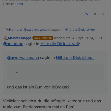
0
Links im
Profil
Datenträgergröße
14.25 GB
0
freier Festplattenspeicher
798.62 MB
Aktive Instanzen
19
@
uwe-waizmann
sagte in
Hilfe die Disk ist voll
:
Homoran
Pfad
Meister Mopper
schrieb am
14. Sept. 2024, 16:11
/opt/iobroker/
MOST ACTIVE
zuletzt editiert von
Online
Jetzt ist die Platte voll und ich hab keine
@
homoran
sagte in
Hilfe die Disk ist voll
:
Betriebszeit
Ahnung was die 14 Gig vollgemacht hat.
00:28:58
und das ist ein Bug von ioBroker?
Hostname
@
uwe-waizmann
sagte in
Hilfe die Disk ist voll
:
whome
und das ist ein Bug von ioBroker?
Vielleicht schiebst du die offtopic-Kategorie und das
topic zum Betriebssystem mal an Pos1.