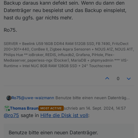
Backup daraus kann defekt sein. Wenn du dann den
Datenträger neu bespielst und das Backup einspielst,
hast du ggfs. gar nichts mehr.
Ro75.
SERVER = Beelink U59 16GB DDR4 RAM 512GB SSD, FB 7490, FritzDect
200+301+440, ConBee II, Zigbee Aqara Sensoren + NOUS A1Z, NOUS A1T,
Philips Hue ** ioBroker, REDIS, influxdb2, Grafana, PiHole, Plex-
Mediaserver, paperless-ngx (Docker), MariaDB + phpmyadmin *** VIS-
Runtime = Intel NUC 8GB RAM 128GB SSD + 24" Touchscreen
0
@
uwe-waizmann
Benutze bitte einen neuen Datenträger.
Ro75
Das Dateisystem hat nen Treffer. Ein Backup daraus kann
Thomas Braun
schrieb am
14. Sept. 2024, 14:57
MOST ACTIVE
defekt sein. Wenn du dann den Datenträger neu
Ro75.
zuletzt editiert von
Online
@
ro75
sagte in
Hilfe die Disk ist voll
:
bespielst und das Backup einspielst, hast du ggfs. gar
nichts mehr.
Benutze bitte einen neuen Datenträger.