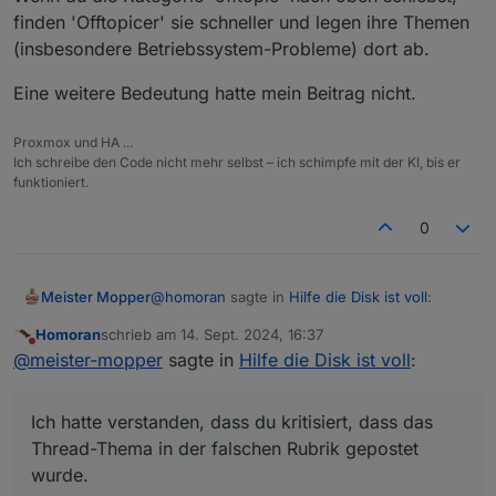
finden 'Offtopicer' sie schneller und legen ihre Themen
(insbesondere Betriebssystem-Probleme) dort ab.
Eine weitere Bedeutung hatte mein Beitrag nicht.
Proxmox und HA ...
Ich schreibe den Code nicht mehr selbst – ich schimpfe mit der KI, bis er
funktioniert.
0
@
homoran
sagte in
Hilfe die Disk ist voll
:
Meister Mopper
Homoran
schrieb am
14. Sept. 2024, 16:37
zuletzt editiert von
Nicht stören
@
meister-mopper
sagte in
Hilfe die Disk
@
meister-mopper
sagte in
Hilfe die Disk ist voll
:
ist voll
:
@
homoran
sagte in
Hilfe die Disk ist voll
:
Ich hatte verstanden, dass du kritisiert, dass das
Vielleicht schiebst du die offtopic-
Thread-Thema in der falschen Rubrik gepostet
Kategorie und das topic zum
und das ist ein Bug von ioBroker?
wurde.
Betriebssystem mal an Pos1.