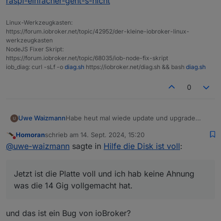
raspi-einfacher-geht-s-nicht
Linux-Werkzeugkasten:
https://forum.iobroker.net/topic/42952/der-kleine-iobroker-linux-
werkzeugkasten
NodeJS Fixer Skript:
https://forum.iobroker.net/topic/68035/iob-node-fix-skript
iob_diag: curl -sLf -o
diag.sh
https://iobroker.net/diag.sh && bash
diag.sh
0
Habe heut mal wiede update und upgrade
Uwe Waizmann
gemacht.
Homoran
schrieb am
14. Sept. 2024, 15:20
Jetzt ist die Platte voll und ich hab keine
$ df -h

zuletzt editiert von
Nicht stören
@
uwe-waizmann
sagte in
Hilfe die Disk ist voll
:
Ahnung was die 14 Gig vollgemacht hat.
Dateisystem    Gr▒▒e Benutzt Verf. Verw%
und
Ich bin nicht gerade ein Held was Linux betrifft.
/dev/root        15G     14G   38M  100%
Folgendes bringt
devtmpfs        3,6G       0  3,6G    0%
Jetzt ist die Platte voll und ich hab keine Ahnung
pi@whome:/var/lib $ sudo ncdu /

tmpfs           3,9G       0  3,9G    0%
ncdu 1.15.1 ~ Use the arrow keys to navi
tmpfs           1,6G    1,3M  1,6G    1%
was die 14 Gig vollgemacht hat.
Wie kann ich herrausfinden was gelöscht
--- / ---------------------------------
tmpfs           5,0M    4,0K  5,0M    1%
werden kann?
    6,0 GiB [##########] /var

/dev/sda1       253M     51M  202M   20%
Plattform
    3,4 GiB [#####     ] /usr

und das ist ein Bug von ioBroker?
linux
    2,0 GiB [###       ] /home
