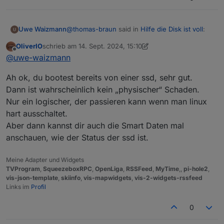
@
thomas-braun
said in
Hilfe die Disk ist voll
:
Uwe Waizmann
OliverIO
schrieb am
14. Sept. 2024, 15:10
zuletzt editiert von OliverIO
Offline
@
uwe-waizmann
sagte in
Hilfe die Disk
@
uwe-waizmann
ist voll
:
Hab das Problem ja erst heute bemerkt nach
Ah ok, du bootest bereits von einer ssd, sehr gut.
dem Update.
Dann ist wahrscheinlich kein „physischer“ Schaden.
Also Backup von gestern oder
Kann also nicht sagen wann das war,
Nur ein logischer, der passieren kann wenn man linux
früher?
Sehe gerade, auf der Disk sind 120GB hab ich
wohl mal partitioniert, weis aber nicht mehr
hart ausschaltet.
warum. war bestimmt damit es auf einer SD
Aber dann kannst dir auch die Smart Daten mal
Von 'vor dem Einschlag im Dateisystem'.
noch Platz hatte.
anschauen, wie der Status der ssd ist.
Meine Adapter und Widgets
TVProgram
,
SqueezeboxRPC
,
OpenLiga
,
RSSFeed
,
MyTime
,,
pi-hole2
,
vis-json-template
,
skiinfo
,
vis-mapwidgets
,
vis-2-widgets-rssfeed
Links im
Profil
0