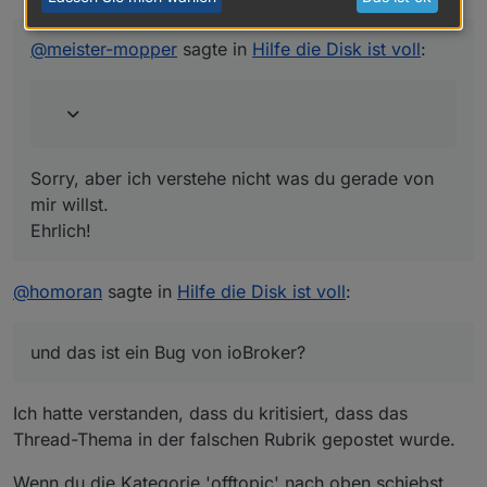
das topic zum Betriebssystem mal an Pos1.
Sorry, aber ich verstehe nicht was du gerade von mir
Der Mensch neigt dazu, beim Lesen von
willst.
@
meister-mopper
sagte in
Hilfe die Disk ist voll
:
Anfang bis zum Ende die Geduld zu verlieren
Ehrlich!
Hab zwar einen Verdacht, aber bei der Überprüfung
nur festgestellt dass der Thread hier sogar im
englischen Forum ist.
Sorry, aber ich verstehe nicht was du gerade von
mir willst.
Ehrlich!
@
homoran
sagte in
Hilfe die Disk ist voll
:
und das ist ein Bug von ioBroker?
Ich hatte verstanden, dass du kritisiert, dass das
Thread-Thema in der falschen Rubrik gepostet wurde.
Wenn du die Kategorie 'offtopic' nach oben schiebst,