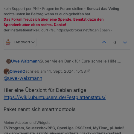
Betriebssystem
    2,0 GiB [###       ] /opt

kein Support per PN! - Fragen im Forum stellen -
Benutzt das Voting
linux
   50,2 MiB [          ] /boot

rechts unten im Beitrag wenn er euch geholfen hat.
Architektur
   26,1 MiB [          ] /root

Das Forum freut sich über eine Spende. Benutzt dazu den
arm
    7,2 MiB [          ] /etc

Spendenbutton oben rechts. Danke!
CPUs
    1,2 MiB [          ] /run

der Installationsfixer:
curl -fsL https://iobroker.net/fix.sh | bash -
4
   72,0 KiB [          ] /tmp

Geschwindigkeit
e  16,0 KiB [          ] /lost+found

1 Antwort
0
1800 MHz
    8,0 KiB [          ] /media

Modell
e   4,0 KiB [          ] /srv

unknown
e   4,0 KiB [          ] /mnt

Super vielen Dank für Eure schnelle Hilfe,
Uwe Waizmann
RAM
    0,0   B [          ] /sys

Wie kann ich mir die Smart Daten anschauen?
7.63 GB
.   0,0   B [          ] /proc

OliverIO
schrieb am
14. Sept. 2024, 15:53
Gibt es einen kleinen Leitfaden wie man
System-Betriebszeit
    0,0   B [          ] /dev

zuletzt editiert von OliverIO
Offline
@
uwe-waizmann
schnell und einfach ein neues System
00:34:24
@   0,0   B [          ]  sbin

aufsetzen kann?
Node.js
@   0,0   B [          ]  lib

Hier eine Übersicht für Debian artige
Ist schon eine nette Weile her als ich das das
v20.17.0 (Empfohlene Version v18.20.4)
@   0,0   B [          ]  bin

letzte mal gemacht habe.
time
https://wiki.ubuntuusers.de/Festplattenstatus/
1726324410818
timeOffset
Paket nennt sich smartmontools
-120
NPM
Meine Adapter und Widgets
10.8.2
TVProgram
,
SqueezeboxRPC
,
OpenLiga
,
RSSFeed
,
MyTime
,,
pi-hole2
,
Anzahl der Adapter
vis-json-template
,
skiinfo
,
vis-mapwidgets
,
vis-2-widgets-rssfeed