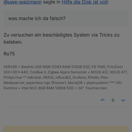
@
uwe-waizmann
sagte in
Hilfe die Disk ist voll
:
vergrößert.
Fehler sind jetzt alle weg, ausser Cannot read
file ("admin.admin"/"admin.png"): Not exists
was mache ich da falsch?
Da mich diese Fehlermeldung im Sekundentagt
nervt, habe ich die Datei vom neuen Sytem
geholt und in das Verzeichnis
Zu versuchen ein beschädigtes System via Tricks zu
/opt/iobroker/iobroker-data/files/admin.admin
kopiert.
beleben.
Fehler kommt aber immer noch....... was
mache ich da falsch?
Ro75
SERVER = Beelink U59 16GB DDR4 RAM 512GB SSD, FB 7490, FritzDect
200+301+440, ConBee II, Zigbee Aqara Sensoren + NOUS A1Z, NOUS A1T,
Philips Hue ** ioBroker, REDIS, influxdb2, Grafana, PiHole, Plex-
Mediaserver, paperless-ngx (Docker), MariaDB + phpmyadmin *** VIS-
Runtime = Intel NUC 8GB RAM 128GB SSD + 24" Touchscreen
0