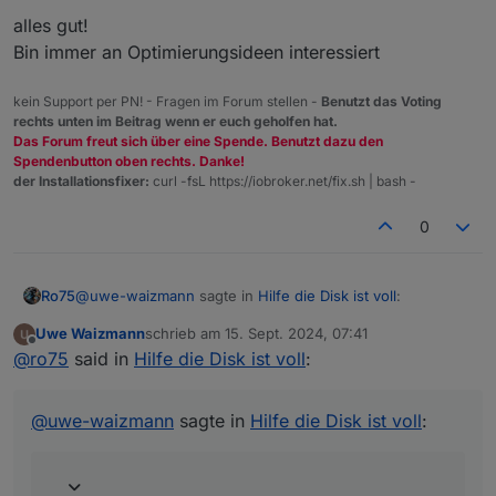
alles gut!
Bin immer an Optimierungsideen interessiert
kein Support per PN! - Fragen im Forum stellen -
Benutzt das Voting
rechts unten im Beitrag wenn er euch geholfen hat.
Das Forum freut sich über eine Spende. Benutzt dazu den
Spendenbutton oben rechts. Danke!
der Installationsfixer:
curl -fsL https://iobroker.net/fix.sh | bash -
0
@
uwe-waizmann
sagte in
Hilfe die Disk ist voll
:
Ro75
Uwe Waizmann
schrieb am
15. Sept. 2024, 07:41
zuletzt editiert von
Offline
[Sat Sep 14 15:59:26 2024] EXT4-fs (sda2): 5
@
ro75
said in
Hilfe die Disk ist voll
:
orphan inodes deleted [Sat Sep 14 15:59:26 2024]
Das Dateisystem und / oder der Datenträger hat einen
EXT4-fs (sda2): recovery complete
treffer. Neuinstallation, ggfs. mit neuem Datenträger.
@
uwe-waizmann
sagte in
Hilfe die Disk ist voll
:
Ro75.