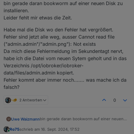
Offline
@
uwe-waizmann
bin gerade daran bookworm auf einer neuen Disk zu
installieren.
Dankeschön
Daran, das hier inodes gelöscht werden
Leider fehlt mir etwas die Zeit.
mussten, weil die nicht wiederherstellbar
waren:
Habe mal die Disk wo den Fehler hat vergrößert.
[Sat Sep 14 15:59:25 2024] EXT4-fs (s
Fehler sind jetzt alle weg, ausser Cannot read file
[Sat Sep 14 15:59:25 2024] EXT4-fs (s
("admin.admin"/"admin.png"): Not exists
[Sat Sep 14 15:59:26 2024] EXT4-fs (s
Da mich diese Fehlermeldung im Sekundentagt nervt,
habe ich die Datei vom neuen Sytem geholt und in das
Verzeichnis /opt/iobroker/iobroker-
data/files/admin.admin kopiert.
Fehler kommt aber immer noch....... was mache ich da
falsch?
2 Antworten
0
bin gerade daran bookworm auf einer neuen
Uwe Waizmann
Disk zu installieren.
Ro75
schrieb am
16. Sept. 2024, 17:52
Leider fehlt mir etwas die Zeit.
Habe mal die Disk wo den Fehler hat
zuletzt editiert von
Online