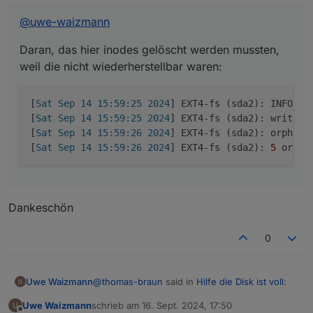
[Sat Sep 14 15:59:25 2024] EXT4-fs (sda2
@
uwe-waizmann
[Sat Sep 14 15:59:26 2024] EXT4-fs (sda2
Daran, das hier inodes gelöscht werden mussten,
weil die nicht wiederherstellbar waren:
[
Sat Sep 14 15:59:25 2024
] EXT4-fs (sda2): INFO: r
[
Sat Sep 14 15:59:25 2024
] EXT4-fs (sda2): write ac
[
Sat Sep 14 15:59:26 2024
] EXT4-fs (sda2): orphan 
[
Sat Sep 14 15:59:26 2024
] EXT4-fs (sda2): 
5
Dankeschön
0
@
thomas-braun
said in
Hilfe die Disk ist voll
:
Uwe Waizmann
Uwe Waizmann
schrieb am
16. Sept. 2024, 17:50
zuletzt editiert von