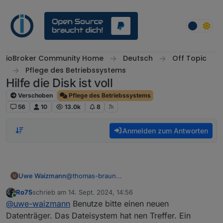
Weiter zum Inhalt
ioBroker Community Home
Deutsch
Off Topic
Pflege des Betriebssystems
Hilfe die Disk ist voll
Verschoben
Pflege des Betriebssystems
56
10
13.0k
8
Anmelden zum Antworten
Uwe Waizmann
@
thomas-braun
Also Backup vom IOB machen,
Ro75
schrieb am
14. Sept. 2024, 14:56
System neu aufsetzen mit bookwoorm
zuletzt editiert von
Online
@
uwe-waizmann
Benutze bitte einen neuen
dann restore vom iob?
Datenträger. Das Dateisystem hat nen Treffer. Ein