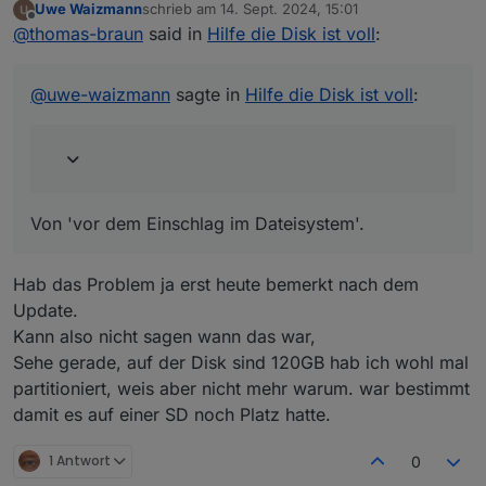
Uwe Waizmann
schrieb am
14. Sept. 2024, 15:01
zuletzt editiert von
Offline
Also Backup von gestern oder früher?
@
thomas-braun
said in
Hilfe die Disk ist voll
:
Von 'vor dem Einschlag im Dateisystem'.
@
uwe-waizmann
sagte in
Hilfe die Disk ist voll
:
Von 'vor dem Einschlag im Dateisystem'.
Hab das Problem ja erst heute bemerkt nach dem
Update.
Kann also nicht sagen wann das war,
Sehe gerade, auf der Disk sind 120GB hab ich wohl mal
partitioniert, weis aber nicht mehr warum. war bestimmt
damit es auf einer SD noch Platz hatte.
1 Antwort
0