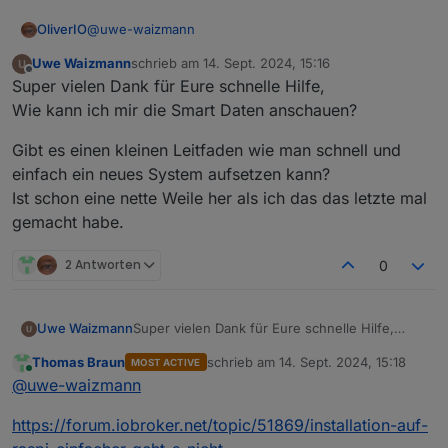
@
uwe-waizmann
OliverIO
Uwe Waizmann
schrieb am
14. Sept. 2024, 15:16
Ah ok, du bootest bereits von einer ssd, sehr gut.
zuletzt editiert von
Offline
Super vielen Dank für Eure schnelle Hilfe,
Dann ist wahrscheinlich kein „physischer“ Schaden.
Nur ein logischer, der passieren kann wenn man linux
Wie kann ich mir die Smart Daten anschauen?
hart ausschaltet.
Aber dann kannst dir auch die Smart Daten mal
Gibt es einen kleinen Leitfaden wie man schnell und
anschauen, wie der Status der ssd ist.
einfach ein neues System aufsetzen kann?
Ist schon eine nette Weile her als ich das das letzte mal
gemacht habe.
2 Antworten
0
Super vielen Dank für Eure schnelle Hilfe,
Uwe Waizmann
Wie kann ich mir die Smart Daten anschauen?
Thomas Braun
schrieb am
14. Sept. 2024, 15:18
MOST ACTIVE
Gibt es einen kleinen Leitfaden wie man
zuletzt editiert von
Online
@
uwe-waizmann
schnell und einfach ein neues System
aufsetzen kann?
https://forum.iobroker.net/topic/51869/installation-auf-
Ist schon eine nette Weile her als ich das das
letzte mal gemacht habe.