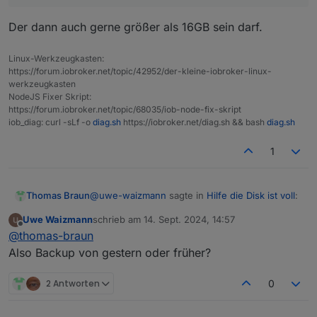
Der dann auch gerne größer als 16GB sein darf.
Linux-Werkzeugkasten:
https://forum.iobroker.net/topic/42952/der-kleine-iobroker-linux-
werkzeugkasten
NodeJS Fixer Skript:
https://forum.iobroker.net/topic/68035/iob-node-fix-skript
iob_diag: curl -sLf -o
diag.sh
https://iobroker.net/diag.sh && bash
diag.sh
1
@
uwe-waizmann
sagte in
Hilfe die Disk ist voll
:
Thomas Braun
Uwe Waizmann
schrieb am
14. Sept. 2024, 14:57
zuletzt editiert von
Offline
Also Backup vom IOB machen,
@
thomas-braun
Also Backup von gestern oder früher?
Nein, vorhandenes Backup herauskramen.
2 Antworten
0
Jetzt würdest du ja nur die kaputten Dateien
speichern.