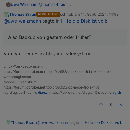
Uwe Waizmann
@
thomas-braun
Also Backup von gestern oder früher?
Thomas Braun
schrieb am
14. Sept. 2024, 14:58
MOST ACTIVE
zuletzt editiert von
Online
@
uwe-waizmann
sagte in
Hilfe die Disk ist voll
:
Also Backup von gestern oder früher?
Von 'vor dem Einschlag im Dateisystem'.
Linux-Werkzeugkasten:
https://forum.iobroker.net/topic/42952/der-kleine-iobroker-linux-
werkzeugkasten
NodeJS Fixer Skript:
https://forum.iobroker.net/topic/68035/iob-node-fix-skript
iob_diag: curl -sLf -o
diag.sh
https://iobroker.net/diag.sh && bash
diag.sh
0
@
uwe-waizmann
sagte in
Hilfe die Disk ist voll
:
Thomas Braun