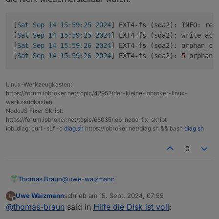
[Sat Sep 14 15:59:26 2024] EXT4-fs
(sda2): 5 orphan inodes deleted [Sat
Sep 14 15:59:26 2024] EXT4-fs
[
Sat Sep 14 15:59:25 2024
] EXT4-fs (sda2): INFO: rec
(sda2): recovery complete
[
Sat Sep 14 15:59:25 2024
] EXT4-fs (sda2): write acce
[
Sat Sep 14 15:59:26 2024
] EXT4-fs (sda2): orphan cl
Das Dateisystem und / oder der
[
Sat Sep 14 15:59:26 2024
] EXT4-fs (sda2): 
5
Datenträger hat einen treffer.
Neuinstallation, ggfs. mit neuem
Datenträger.
Linux-Werkzeugkasten:
https://forum.iobroker.net/topic/42952/der-kleine-iobroker-linux-
Ro75.
werkzeugkasten
NodeJS Fixer Skript:
https://forum.iobroker.net/topic/68035/iob-node-fix-skript
iob_diag: curl -sLf -o
diag.sh
https://iobroker.net/diag.sh && bash
diag.sh
0
@
uwe-waizmann
Thomas Braun
Uwe Waizmann
schrieb am
15. Sept. 2024, 07:55
Daran, das hier inodes gelöscht werden
zuletzt editiert von
Offline
@
thomas-braun
said in
Hilfe die Disk ist voll
:
mussten, weil die nicht wiederherstellbar
waren:
[Sat Sep 14 15:59:25 2024] EXT4-fs (sda2