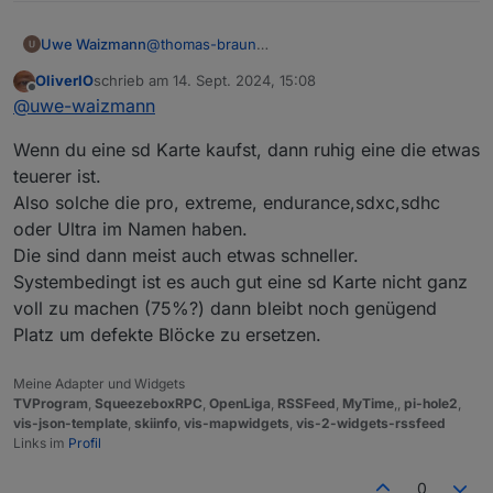
Uwe Waizmann
@
thomas-braun
Also Backup von gestern oder früher?
OliverIO
schrieb am
14. Sept. 2024, 15:08
zuletzt editiert von
Offline
@
uwe-waizmann
Wenn du eine sd Karte kaufst, dann ruhig eine die etwas
teuerer ist.
Also solche die pro, extreme, endurance,sdxc,sdhc
oder Ultra im Namen haben.
Die sind dann meist auch etwas schneller.
Systembedingt ist es auch gut eine sd Karte nicht ganz
voll zu machen (75%?) dann bleibt noch genügend
Platz um defekte Blöcke zu ersetzen.
Meine Adapter und Widgets
TVProgram
,
SqueezeboxRPC
,
OpenLiga
,
RSSFeed
,
MyTime
,,
pi-hole2
,
vis-json-template
,
skiinfo
,
vis-mapwidgets
,
vis-2-widgets-rssfeed
Links im
Profil
0