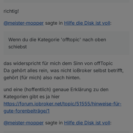
Der Mensch neigt dazu, beim Lesen
Ich hatte verstanden, dass du kritisiert, dass
von Anfang bis zum Ende die
das Thread-Thema in der falschen Rubrik
richtig!
Geduld zu verlieren
gepostet wurde.
Wenn du die Kategorie 'offtopic' nach oben
schiebst, finden 'Offtopicer' sie schneller und
@
meister-mopper
sagte in
Hilfe die Disk ist voll
:
Sorry, aber ich verstehe nicht was du
legen ihre Themen (insbesondere
Eine weitere Bedeutung hatte mein Beitrag
gerade von mir willst.
Betriebssystem-Probleme) dort ab.
nicht.
Ehrlich!
Wenn du die Kategorie 'offtopic' nach oben
schiebst
das widerspricht für mich dem Sinn von offTopic
Da gehört alles rein, was nicht ioBroker selbst betrifft,
gehört (für mich) also nach hinten.
und eine (hoffentlich) genaue Erklärung zu den
Kategorien gibt es ja hier
https://forum.iobroker.net/topic/51555/hinweise-für-
gute-forenbeiträge/1
@
meister-mopper
sagte in
Hilfe die Disk ist voll
: