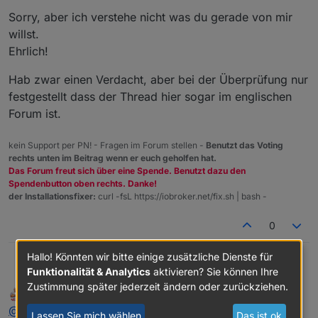
Sorry, aber ich verstehe nicht was du gerade von mir
willst.
Ehrlich!
Hab zwar einen Verdacht, aber bei der Überprüfung nur
festgestellt dass der Thread hier sogar im englischen
Forum ist.
kein Support per PN! - Fragen im Forum stellen -
Benutzt das Voting
rechts unten im Beitrag wenn er euch geholfen hat.
Das Forum freut sich über eine Spende. Benutzt dazu den
Spendenbutton oben rechts. Danke!
der Installationsfixer:
curl -fsL https://iobroker.net/fix.sh | bash -
0
Hallo! Könnten wir bitte einige zusätzliche Dienste für
@
meister-mopper
sagte in
Hilfe die Disk ist voll
:
Homoran
Funktionalität & Analytics
aktivieren? Sie können Ihre
Zustimmung später jederzeit ändern oder zurückziehen.
Meister Mopper
schrieb am
14. Sept. 2024, 16:29
MOST ACTIVE
zuletzt editiert von
Online
Vielleicht schiebst du die offtopic-Kategorie und
@
homoran
sagte in
Hilfe die Disk ist voll
:
Lassen Sie mich wählen
Das ist ok