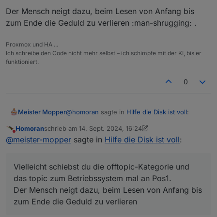
Der Mensch neigt dazu, beim Lesen von Anfang bis
zum Ende die Geduld zu verlieren :man-shrugging: .
Proxmox und HA ...
Ich schreibe den Code nicht mehr selbst – ich schimpfe mit der KI, bis er
funktioniert.
0
@
homoran
sagte in
Hilfe die Disk ist voll
:
Meister Mopper
Homoran
schrieb am
14. Sept. 2024, 16:24
zuletzt editiert von Homoran
Nicht stören
@
uwe-waizmann
sagte in
Hilfe die Disk
@
meister-mopper
sagte in
Hilfe die Disk ist voll
:
ist voll
:
Vielleicht schiebst du die offtopic-Kategorie
und das topic zum Betriebssystem mal an
Vielleicht schiebst du die offtopic-Kategorie und
Jetzt ist die Platte voll und ich hab
Pos1.
Der Mensch neigt dazu, beim Lesen von
das topic zum Betriebssystem mal an Pos1.
keine Ahnung was die 14 Gig
Anfang bis zum Ende die Geduld zu verlieren
Der Mensch neigt dazu, beim Lesen von Anfang bis
vollgemacht hat.
:man-shrugging: .
zum Ende die Geduld zu verlieren
und das ist ein Bug von ioBroker?