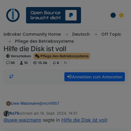
Weiter zum Inhalt
ioBroker Community Home
Deutsch
Off Topic
Pflege des Betriebssystems
Hilfe die Disk ist voll
Verschoben
Pflege des Betriebssystems
56
10
13.0k
8
Anmelden zum Antworten
@
mcm1957
Uwe Waizmann
Ro75
schrieb am
14. Sept. 2024, 14:51
zuletzt editiert von
Offline
@
uwe-waizmann
sagte in
Hilfe die Disk ist voll
:
============ Mark until here for C&P
=============