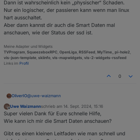
Dann ist wahrscheinlich kein „physischer“ Schaden.
Also Backup von gestern oder
Kann also nicht sagen wann das war,
Nur ein logischer, der passieren kann wenn man linux
früher?
Sehe gerade, auf der Disk sind 120GB hab ich
wohl mal partitioniert, weis aber nicht mehr
hart ausschaltet.
warum. war bestimmt damit es auf einer SD
Aber dann kannst dir auch die Smart Daten mal
Von 'vor dem Einschlag im Dateisystem'.
noch Platz hatte.
anschauen, wie der Status der ssd ist.
Meine Adapter und Widgets
TVProgram
,
SqueezeboxRPC
,
OpenLiga
,
RSSFeed
,
MyTime
,,
pi-hole2
,
vis-json-template
,
skiinfo
,
vis-mapwidgets
,
vis-2-widgets-rssfeed
Links im
Profil
0
@
uwe-waizmann
OliverIO
Uwe Waizmann
schrieb am
14. Sept. 2024, 15:16
Ah ok, du bootest bereits von einer ssd, sehr gut.
zuletzt editiert von
Offline
Super vielen Dank für Eure schnelle Hilfe,
Dann ist wahrscheinlich kein „physischer“ Schaden.
Nur ein logischer, der passieren kann wenn man linux
Wie kann ich mir die Smart Daten anschauen?
hart ausschaltet.
Aber dann kannst dir auch die Smart Daten mal
Gibt es einen kleinen Leitfaden wie man schnell und
anschauen, wie der Status der ssd ist.