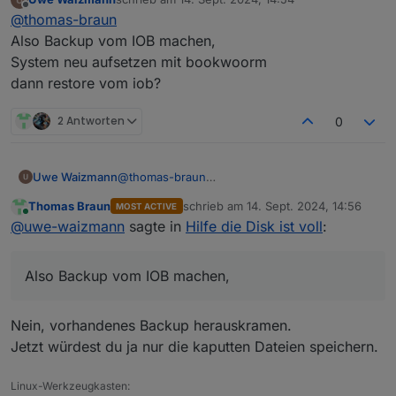
Du könntest das aber auch als Anlass nehmen
zuletzt editiert von
Offline
@
thomas-braun
die Kiste mit 'Raspberry OS 12 (Bookworm)'
komplett neuaufzusetzen, diesmal dann in der
Also Backup vom IOB machen,
reinen 64Bit-Version.
System neu aufsetzen mit bookwoorm
Musst du früher oder später eh machen, dann
dann restore vom iob?
kannst du das auch jetzt in Angriff nehmen.
2 Antworten
0
Uwe Waizmann
@
thomas-braun
Also Backup vom IOB machen,
Thomas Braun
schrieb am
14. Sept. 2024, 14:56
MOST ACTIVE
System neu aufsetzen mit bookwoorm
zuletzt editiert von
Online
@
uwe-waizmann
sagte in
Hilfe die Disk ist voll
:
dann restore vom iob?
Also Backup vom IOB machen,
Nein, vorhandenes Backup herauskramen.
Jetzt würdest du ja nur die kaputten Dateien speichern.
Linux-Werkzeugkasten: