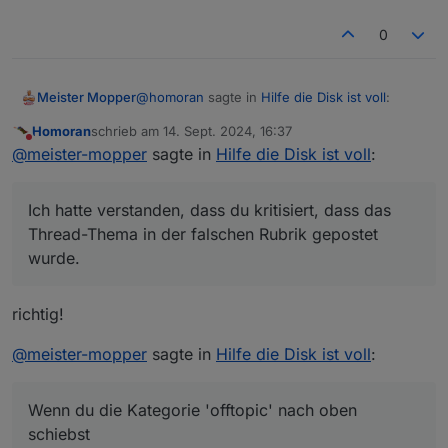
0
@
homoran
sagte in
Hilfe die Disk ist voll
:
Meister Mopper
Homoran
schrieb am
14. Sept. 2024, 16:37
zuletzt editiert von
Nicht stören
@
meister-mopper
sagte in
Hilfe die Disk
@
meister-mopper
sagte in
Hilfe die Disk ist voll
:
ist voll
:
@
homoran
sagte in
Hilfe die Disk ist voll
:
Ich hatte verstanden, dass du kritisiert, dass das
Vielleicht schiebst du die offtopic-
Thread-Thema in der falschen Rubrik gepostet
Kategorie und das topic zum
und das ist ein Bug von ioBroker?
wurde.
Betriebssystem mal an Pos1.
Der Mensch neigt dazu, beim Lesen
Ich hatte verstanden, dass du kritisiert, dass
von Anfang bis zum Ende die
das Thread-Thema in der falschen Rubrik
richtig!
Geduld zu verlieren
gepostet wurde.
Wenn du die Kategorie 'offtopic' nach oben
schiebst, finden 'Offtopicer' sie schneller und
@
meister-mopper
sagte in
Hilfe die Disk ist voll
:
Sorry, aber ich verstehe nicht was du
legen ihre Themen (insbesondere
Eine weitere Bedeutung hatte mein Beitrag
gerade von mir willst.
Betriebssystem-Probleme) dort ab.
nicht.
Ehrlich!
Wenn du die Kategorie 'offtopic' nach oben
schiebst