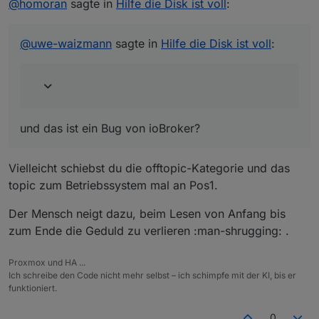
Jetzt ist die Platte voll und ich hab keine
@
homoran
sagte in
Hilfe die Disk ist voll
:
Betriebszeit
Ahnung was die 14 Gig vollgemacht hat.
00:28:58
und das ist ein Bug von ioBroker?
Hostname
@
uwe-waizmann
sagte in
Hilfe die Disk ist voll
:
whome
und das ist ein Bug von ioBroker?
Vielleicht schiebst du die offtopic-Kategorie und das
topic zum Betriebssystem mal an Pos1.
Der Mensch neigt dazu, beim Lesen von Anfang bis
zum Ende die Geduld zu verlieren :man-shrugging: .
Proxmox und HA ...
Ich schreibe den Code nicht mehr selbst – ich schimpfe mit der KI, bis er
funktioniert.
0