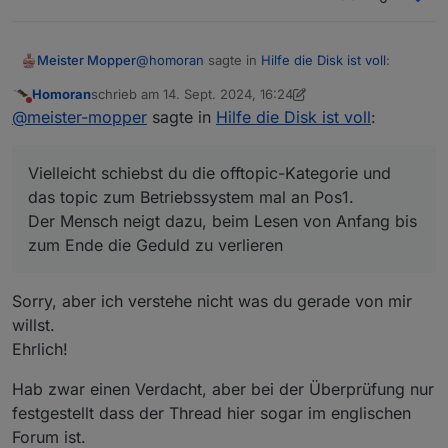
@
homoran
sagte in
Hilfe die Disk ist voll
:
Meister Mopper
Homoran
schrieb am
14. Sept. 2024, 16:24
zuletzt editiert von Homoran
Nicht stören
@
uwe-waizmann
sagte in
Hilfe die Disk
@
meister-mopper
sagte in
Hilfe die Disk ist voll
:
ist voll
:
Vielleicht schiebst du die offtopic-Kategorie
und das topic zum Betriebssystem mal an
Vielleicht schiebst du die offtopic-Kategorie und
Jetzt ist die Platte voll und ich hab
Pos1.
Der Mensch neigt dazu, beim Lesen von
das topic zum Betriebssystem mal an Pos1.
keine Ahnung was die 14 Gig
Anfang bis zum Ende die Geduld zu verlieren
Der Mensch neigt dazu, beim Lesen von Anfang bis
vollgemacht hat.
:man-shrugging: .
zum Ende die Geduld zu verlieren
und das ist ein Bug von ioBroker?
Sorry, aber ich verstehe nicht was du gerade von mir
willst.
Ehrlich!
Hab zwar einen Verdacht, aber bei der Überprüfung nur
festgestellt dass der Thread hier sogar im englischen
Forum ist.