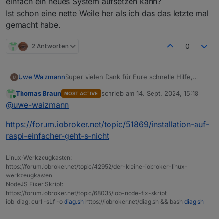
einfach ein neues System aufsetzen kann?
Ist schon eine nette Weile her als ich das das letzte mal
gemacht habe.
2 Antworten
0
Super vielen Dank für Eure schnelle Hilfe,
Uwe Waizmann
Wie kann ich mir die Smart Daten anschauen?
Thomas Braun
schrieb am
14. Sept. 2024, 15:18
MOST ACTIVE
Gibt es einen kleinen Leitfaden wie man
zuletzt editiert von
Online
@
uwe-waizmann
schnell und einfach ein neues System
aufsetzen kann?
https://forum.iobroker.net/topic/51869/installation-auf-
Ist schon eine nette Weile her als ich das das
letzte mal gemacht habe.
raspi-einfacher-geht-s-nicht
Linux-Werkzeugkasten:
https://forum.iobroker.net/topic/42952/der-kleine-iobroker-linux-
werkzeugkasten
NodeJS Fixer Skript:
https://forum.iobroker.net/topic/68035/iob-node-fix-skript
iob_diag: curl -sLf -o
diag.sh
https://iobroker.net/diag.sh && bash
diag.sh