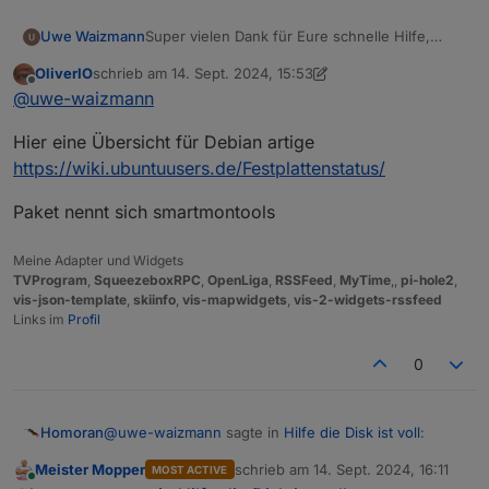
unknown
e   4,0 KiB [          ] /mnt

Super vielen Dank für Eure schnelle Hilfe,
Uwe Waizmann
RAM
    0,0   B [          ] /sys

Wie kann ich mir die Smart Daten anschauen?
7.63 GB
.   0,0   B [          ] /proc

OliverIO
schrieb am
14. Sept. 2024, 15:53
Gibt es einen kleinen Leitfaden wie man
System-Betriebszeit
    0,0   B [          ] /dev

zuletzt editiert von OliverIO
Offline
@
uwe-waizmann
schnell und einfach ein neues System
00:34:24
@   0,0   B [          ]  sbin

aufsetzen kann?
Node.js
@   0,0   B [          ]  lib

Hier eine Übersicht für Debian artige
Ist schon eine nette Weile her als ich das das
v20.17.0 (Empfohlene Version v18.20.4)
@   0,0   B [          ]  bin

letzte mal gemacht habe.
time
https://wiki.ubuntuusers.de/Festplattenstatus/
1726324410818
timeOffset
Paket nennt sich smartmontools
-120
NPM
Meine Adapter und Widgets
10.8.2
TVProgram
,
SqueezeboxRPC
,
OpenLiga
,
RSSFeed
,
MyTime
,,
pi-hole2
,
Anzahl der Adapter
vis-json-template
,
skiinfo
,
vis-mapwidgets
,
vis-2-widgets-rssfeed
0
Links im
Profil
Datenträgergröße
14.25 GB
0
freier Festplattenspeicher
798.62 MB
Aktive Instanzen
19
@
uwe-waizmann
sagte in
Hilfe die Disk ist voll
:
Homoran
Pfad
Meister Mopper
schrieb am
14. Sept. 2024, 16:11
/opt/iobroker/
MOST ACTIVE
zuletzt editiert von
Online