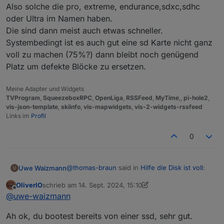
Also solche die pro, extreme, endurance,sdxc,sdhc
oder Ultra im Namen haben.
Die sind dann meist auch etwas schneller.
Systembedingt ist es auch gut eine sd Karte nicht ganz
voll zu machen (75%?) dann bleibt noch genügend
Platz um defekte Blöcke zu ersetzen.
Meine Adapter und Widgets
TVProgram
,
SqueezeboxRPC
,
OpenLiga
,
RSSFeed
,
MyTime
,,
pi-hole2
,
vis-json-template
,
skiinfo
,
vis-mapwidgets
,
vis-2-widgets-rssfeed
Links im
Profil
0
@
thomas-braun
said in
Hilfe die Disk ist voll
:
Uwe Waizmann
OliverIO
schrieb am
14. Sept. 2024, 15:10
zuletzt editiert von OliverIO
Offline
@
uwe-waizmann
sagte in
Hilfe die Disk
@
uwe-waizmann
ist voll
:
Hab das Problem ja erst heute bemerkt nach
Ah ok, du bootest bereits von einer ssd, sehr gut.
dem Update.