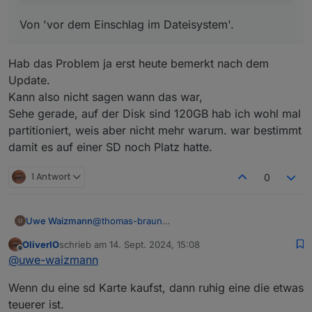
Von 'vor dem Einschlag im Dateisystem'.
Hab das Problem ja erst heute bemerkt nach dem
Update.
Kann also nicht sagen wann das war,
Sehe gerade, auf der Disk sind 120GB hab ich wohl mal
partitioniert, weis aber nicht mehr warum. war bestimmt
damit es auf einer SD noch Platz hatte.
1 Antwort
0
Uwe Waizmann
@
thomas-braun
Also Backup von gestern oder früher?
OliverIO
schrieb am
14. Sept. 2024, 15:08
zuletzt editiert von
Offline
@
uwe-waizmann
Wenn du eine sd Karte kaufst, dann ruhig eine die etwas
teuerer ist.