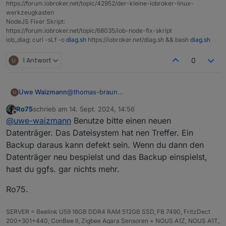
https://forum.iobroker.net/topic/42952/der-kleine-iobroker-linux-
werkzeugkasten
NodeJS Fixer Skript:
https://forum.iobroker.net/topic/68035/iob-node-fix-skript
iob_diag: curl -sLf -o
diag.sh
https://iobroker.net/diag.sh && bash
diag.sh
1 Antwort
0
Uwe Waizmann
@
thomas-braun
Also Backup vom IOB machen,
Ro75
schrieb am
14. Sept. 2024, 14:56
System neu aufsetzen mit bookwoorm
zuletzt editiert von
Offline
@
uwe-waizmann
Benutze bitte einen neuen
dann restore vom iob?
Datenträger. Das Dateisystem hat nen Treffer. Ein
Backup daraus kann defekt sein. Wenn du dann den
Datenträger neu bespielst und das Backup einspielst,
hast du ggfs. gar nichts mehr.
Ro75.
SERVER = Beelink U59 16GB DDR4 RAM 512GB SSD, FB 7490, FritzDect
200+301+440, ConBee II, Zigbee Aqara Sensoren + NOUS A1Z, NOUS A1T,