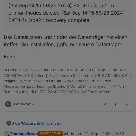
[Sat Sep 14 15:59:26 2024] EXT4-fs (sda2): 5
iob diag has finished.
orphan inodes deleted [Sat Sep 14 15:59:26 2024]
EXT4-fs (sda2): recovery complete
Das Dateisystem und / oder der Datenträger hat einen
treffer. Neuinstallation, ggfs. mit neuem Datenträger.
Ro75.
SERVER = Beelink U59 16GB DDR4 RAM 512GB SSD, FB 7490, FritzDect
200+301+440, ConBee II, Zigbee Aqara Sensoren + NOUS A1Z, NOUS A1T,
Philips Hue ** ioBroker, REDIS, influxdb2, Grafana, PiHole, Plex-
Mediaserver, paperless-ngx (Docker), MariaDB + phpmyadmin *** VIS-
Runtime = Intel NUC 8GB RAM 128GB SSD + 24" Touchscreen
1 Antwort
0
@
mcm1957
Uwe Waizmann
Thomas Braun
schrieb am
14. Sept. 2024, 14:52
MOST ACTIVE