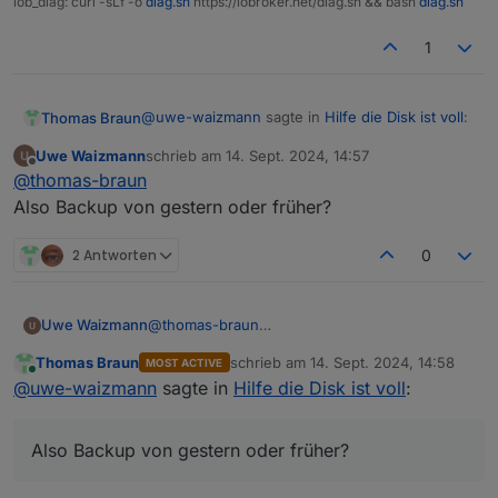
iob_diag: curl -sLf -o
diag.sh
https://iobroker.net/diag.sh && bash
diag.sh
1
@
uwe-waizmann
sagte in
Hilfe die Disk ist voll
:
Thomas Braun
Uwe Waizmann
schrieb am
14. Sept. 2024, 14:57
zuletzt editiert von
Offline
Also Backup vom IOB machen,
@
thomas-braun
Also Backup von gestern oder früher?
Nein, vorhandenes Backup herauskramen.
2 Antworten
0
Jetzt würdest du ja nur die kaputten Dateien
speichern.
Uwe Waizmann
@
thomas-braun
Also Backup von gestern oder früher?
Thomas Braun
schrieb am
14. Sept. 2024, 14:58
MOST ACTIVE
zuletzt editiert von
Online
@
uwe-waizmann
sagte in
Hilfe die Disk ist voll
:
Also Backup von gestern oder früher?