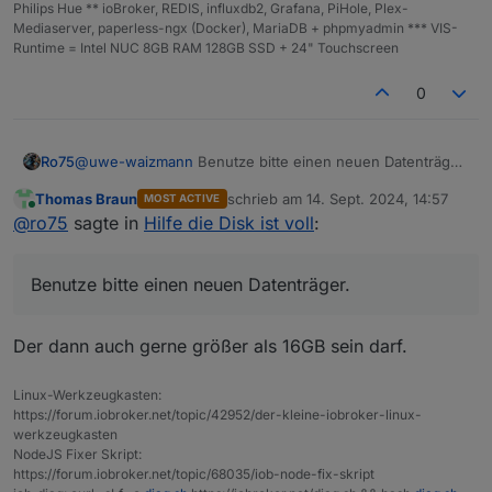
Philips Hue ** ioBroker, REDIS, influxdb2, Grafana, PiHole, Plex-
Mediaserver, paperless-ngx (Docker), MariaDB + phpmyadmin *** VIS-
Runtime = Intel NUC 8GB RAM 128GB SSD + 24" Touchscreen
0
@
uwe-waizmann
Benutze bitte einen neuen Datenträger.
Ro75
Das Dateisystem hat nen Treffer. Ein Backup daraus kann
Thomas Braun
schrieb am
14. Sept. 2024, 14:57
MOST ACTIVE
defekt sein. Wenn du dann den Datenträger neu
Ro75.
zuletzt editiert von
Online
@
ro75
sagte in
Hilfe die Disk ist voll
:
bespielst und das Backup einspielst, hast du ggfs. gar
nichts mehr.
Benutze bitte einen neuen Datenträger.
Der dann auch gerne größer als 16GB sein darf.
Linux-Werkzeugkasten:
https://forum.iobroker.net/topic/42952/der-kleine-iobroker-linux-
werkzeugkasten
NodeJS Fixer Skript:
https://forum.iobroker.net/topic/68035/iob-node-fix-skript