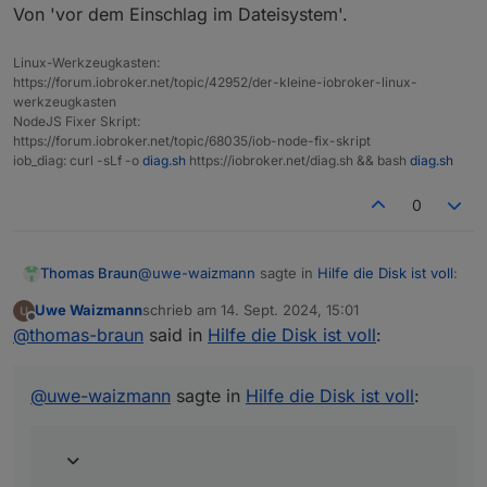
Von 'vor dem Einschlag im Dateisystem'.
Linux-Werkzeugkasten:
https://forum.iobroker.net/topic/42952/der-kleine-iobroker-linux-
werkzeugkasten
NodeJS Fixer Skript:
https://forum.iobroker.net/topic/68035/iob-node-fix-skript
iob_diag: curl -sLf -o
diag.sh
https://iobroker.net/diag.sh && bash
diag.sh
0
@
uwe-waizmann
sagte in
Hilfe die Disk ist voll
:
Thomas Braun
Uwe Waizmann
schrieb am
14. Sept. 2024, 15:01
zuletzt editiert von
Offline
Also Backup von gestern oder früher?
@
thomas-braun
said in
Hilfe die Disk ist voll
:
Von 'vor dem Einschlag im Dateisystem'.
@
uwe-waizmann
sagte in
Hilfe die Disk ist voll
: