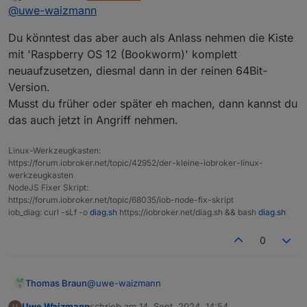
zuletzt editiert von
Online
@
uwe-waizmann
============ Mark until here for C&P
=============
Du könntest das aber auch als Anlass nehmen die Kiste
iob diag has finished.
mit 'Raspberry OS 12 (Bookworm)' komplett
neuaufzusetzen, diesmal dann in der reinen 64Bit-
Version.
Musst du früher oder später eh machen, dann kannst du
das auch jetzt in Angriff nehmen.
Linux-Werkzeugkasten:
https://forum.iobroker.net/topic/42952/der-kleine-iobroker-linux-
werkzeugkasten
NodeJS Fixer Skript:
https://forum.iobroker.net/topic/68035/iob-node-fix-skript
iob_diag: curl -sLf -o
diag.sh
https://iobroker.net/diag.sh && bash
diag.sh
0
@
uwe-waizmann
Thomas Braun
Uwe Waizmann
schrieb am
14. Sept. 2024, 14:54