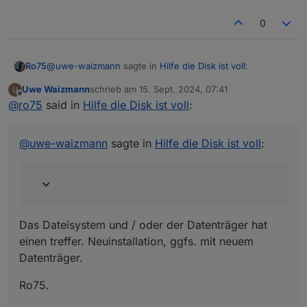
0
@
uwe-waizmann
sagte in
Hilfe die Disk ist voll
:
Ro75
Uwe Waizmann
schrieb am
15. Sept. 2024, 07:41
zuletzt editiert von
Offline
[Sat Sep 14 15:59:26 2024] EXT4-fs (sda2): 5
@
ro75
said in
Hilfe die Disk ist voll
:
orphan inodes deleted [Sat Sep 14 15:59:26 2024]
Das Dateisystem und / oder der Datenträger hat einen
EXT4-fs (sda2): recovery complete
treffer. Neuinstallation, ggfs. mit neuem Datenträger.
@
uwe-waizmann
sagte in
Hilfe die Disk ist voll
:
Ro75.
Das Dateisystem und / oder der Datenträger hat
einen treffer. Neuinstallation, ggfs. mit neuem
Datenträger.
Ro75.