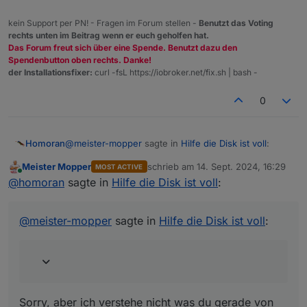
kein Support per PN! - Fragen im Forum stellen -
Benutzt das Voting
rechts unten im Beitrag wenn er euch geholfen hat.
Das Forum freut sich über eine Spende. Benutzt dazu den
Spendenbutton oben rechts. Danke!
der Installationsfixer:
curl -fsL https://iobroker.net/fix.sh | bash -
0
@
meister-mopper
sagte in
Hilfe die Disk ist voll
:
Homoran
Meister Mopper
schrieb am
14. Sept. 2024, 16:29
MOST ACTIVE
zuletzt editiert von
Online
Vielleicht schiebst du die offtopic-Kategorie und
@
homoran
sagte in
Hilfe die Disk ist voll
:
das topic zum Betriebssystem mal an Pos1.
Sorry, aber ich verstehe nicht was du gerade von mir
Der Mensch neigt dazu, beim Lesen von
willst.
@
meister-mopper
sagte in
Hilfe die Disk ist voll
:
Anfang bis zum Ende die Geduld zu verlieren
Ehrlich!
Hab zwar einen Verdacht, aber bei der Überprüfung
nur festgestellt dass der Thread hier sogar im
englischen Forum ist.
Sorry, aber ich verstehe nicht was du gerade von