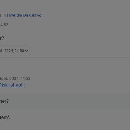
e in
Hilfe die Disk ist voll
:
14:57
OB machen,
r?
ckup herauskramen.
pt. 2024, 14:58
r die kaputten Dateien speichern.
ern oder früher?
Sept. 2024, 14:58
von
Disk ist voll
:
her?
tem'.