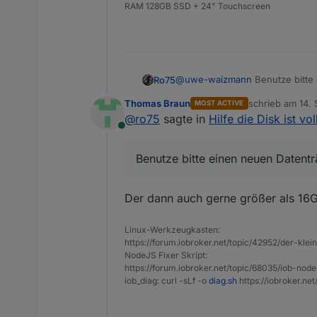
RAM 128GB SSD + 24" Touchscreen
@
uwe-waizmann
Benutze bitte 
Ro75
sein. Wenn du dann den Datenträ
Thomas Braun
schrieb am
14. 
MOST ACTIVE
Ro75.
zuletzt editiert 
@
ro75
sagte in
Hilfe die Disk ist vol
Online
Benutze bitte einen neuen Datentr
Der dann auch gerne größer als 16G
Linux-Werkzeugkasten:
https://forum.iobroker.net/topic/42952/der-kle
NodeJS Fixer Skript:
https://forum.iobroker.net/topic/68035/iob-node
iob_diag: curl -sLf -o
diag.sh
https://iobroker.ne