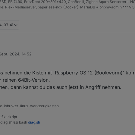
D, FB 7490, FritzDect 200+301+440, ConBee II, Zigbee Aqara Sensoren + NO
iHole, Plex-Mediaserver, paperless-ngx (Docker), MariaDB + phpmyadmin *** VI
icher
4, 07:41
Sept. 2024, 14:52
von
 until here for C&P =============
ss nehmen die Kiste mit 'Raspberry OS 12 (Bookworm)' kom
 reinen 64Bit-Version.
en, dann kannst du das auch jetzt in Angriff nehmen.
ine-iobroker-linux-werkzeugkasten
-fix-skript
t/diag.sh && bash
diag.sh