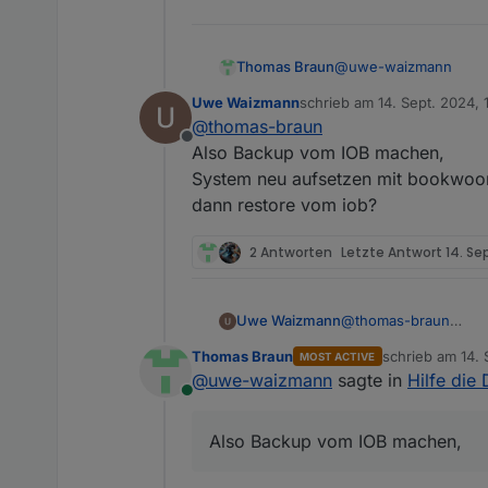
@
uwe-waizmann
Thomas Braun
Uwe Waizmann
schrieb am
14. Sept. 2024, 
Du könntest das aber 
zuletzt editiert von
@
thomas-braun
diesmal dann in der re
Offline
Musst du früher oder 
Also Backup vom IOB machen,
System neu aufsetzen mit bookwo
dann restore vom iob?
2 Antworten
Letzte Antwort
14. Se
Uwe Waizmann
@
thomas-braun
Also Backup vom IOB
Thomas Braun
schrieb am
14. 
MOST ACTIVE
System neu aufsetze
zuletzt editiert 
@
uwe-waizmann
sagte in
Hilfe die 
dann restore vom iob
Online
Also Backup vom IOB machen,