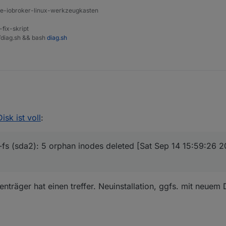
      ] /opt

ine-iobroker-linux-werkzeugkasten
      ] /boot

      ] /root

-fix-skript
      ] /etc

t/diag.sh && bash
diag.sh
      ] /run

      ] /tmp

      ] /lost+found

      ] /media

      ] /srv

      ] /mnt

      ] /sys

      ] /proc

Disk ist voll
:
      ] /dev

 until here for C&P =============
      ]  sbin

      ]  lib

fs (sda2): 5 orphan inodes deleted [Sat Sep 14 15:59:26 
Version v18.20.4)
      ]  bin

träger hat einen treffer. Neuinstallation, ggfs. mit neuem 