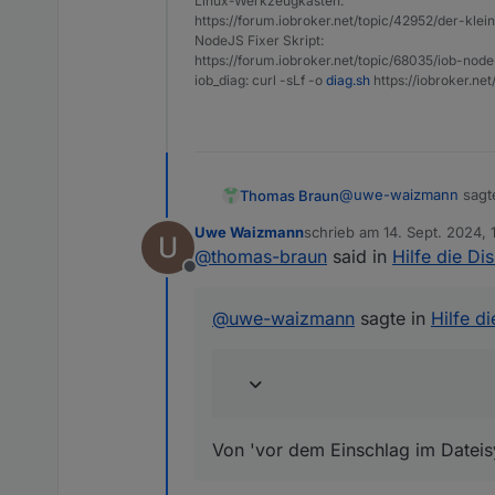
Linux-Werkzeugkasten:
https://forum.iobroker.net/topic/42952/der-kle
NodeJS Fixer Skript:
https://forum.iobroker.net/topic/68035/iob-node
iob_diag: curl -sLf -o
diag.sh
https://iobroker.ne
@
uwe-waizmann
sagt
Thomas Braun
Uwe Waizmann
schrieb am
14. Sept. 2024, 
zuletzt editiert von
@
thomas-braun
said in
Hilfe die Dis
Also Backup von ge
Offline
Von 'vor dem Einschla
@
uwe-waizmann
sagte in
Hilfe di
Von 'vor dem Einschlag im Dateis