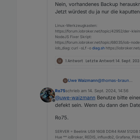
Nein, vorhandenes Backup herausk
Jetzt würdest du ja nur die kaputte
Linux-Werkzeugkasten:
https://forum.iobroker.net/topic/42952/der-kle
NodeJS Fixer Skript:
https://forum.iobroker.net/topic/68035/iob-node
iob_diag: curl -sLf -o
diag.sh
https://iobroker.ne
1 Antwort
Letzte Antwort
14. Sept. 202
Uwe Waizmann
@
thomas-braun
Also Backup vom IOB
Ro75
schrieb am
14. Sept. 2024, 14:56
System neu aufsetze
zuletzt editiert von
@
uwe-waizmann
Benutze bitte eine
dann restore vom iob
Offline
defekt sein. Wenn du dann den Daten
Ro75.
SERVER = Beelink U59 16GB DDR4 RAM 512GB SS
Hue ** ioBroker, REDIS, influxdb2, Grafana, P