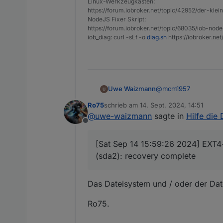
Linux-Werkzeugkasten:
Betriebssystem
    2,0 GiB [### 
https://forum.iobroker.net/topic/42952/der-kle
linux
   50,2 MiB [    
NodeJS Fixer Skript:
Architektur
   26,1 MiB [    
https://forum.iobroker.net/topic/68035/iob-node
arm
    7,2 MiB [    
iob_diag: curl -sLf -o
diag.sh
https://iobroker.ne
CPUs
    1,2 MiB [    
4
   72,0 KiB [    
Geschwindigkeit
e  16,0 KiB [    
1800 MHz
    8,0 KiB [    
Modell
e   4,0 KiB [    
@
mcm1957
Uwe Waizmann
unknown
e   4,0 KiB [    
RAM
    0,0   B [    
Ro75
schrieb am
14. Sept. 2024, 14:51
zuletzt editiert von
7.63 GB
.   0,0   B [    
@
uwe-waizmann
sagte in
Hilfe die 
System-Betriebszeit
    0,0   B [    
Offline
============ Mark
00:34:24
@   0,0   B [    
Node.js
@   0,0   B [    
[Sat Sep 14 15:59:26 2024] EXT4-
iob diag has finished.
v20.17.0 (Empfohlene 
@   0,0   B [    
(sda2): recovery complete
time
1726324410818
timeOffset
Das Dateisystem und / oder der Daten
-120
NPM
Ro75.
10.8.2
Anzahl der Adapter