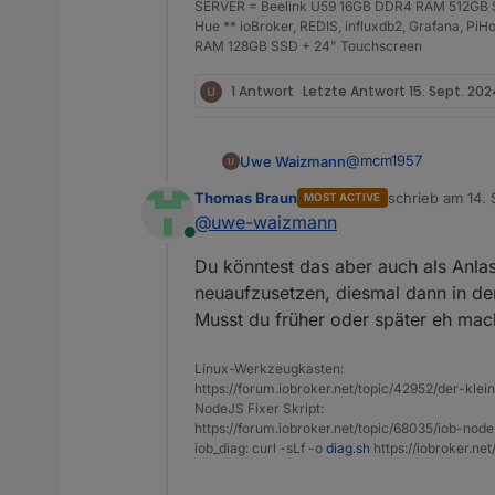
0
SERVER = Beelink U59 16GB DDR4 RAM 512GB SS
Datenträgergröße
Hue ** ioBroker, REDIS, influxdb2, Grafana, P
14.25 GB
RAM 128GB SSD + 24" Touchscreen
freier Festplattenspe
798.62 MB
1 Antwort
Letzte Antwort
15. Sept. 202
Aktive Instanzen
19
Pfad
@
mcm1957
Uwe Waizmann
/opt/iobroker/
Betriebszeit
Thomas Braun
schrieb am
14. 
MOST ACTIVE
zuletzt editiert 
00:28:58
@
uwe-waizmann
Hostname
Online
============ Mark
whome
Du könntest das aber auch als Anla
iob diag has finished.
neuaufzusetzen, diesmal dann in der
Musst du früher oder später eh mach
Linux-Werkzeugkasten:
https://forum.iobroker.net/topic/42952/der-kle
NodeJS Fixer Skript:
https://forum.iobroker.net/topic/68035/iob-node
iob_diag: curl -sLf -o
diag.sh
https://iobroker.ne