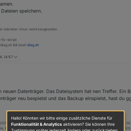
ramen.
n Dateien speichern.
ine-iobroker-linux-werkzeugkasten
-fix-skript
t/diag.sh && bash
diag.sh
4, 14:57
 machen,
n mit bookwoorm
n neuen Datenträger. Das Dateisystem hat nen Treffer. Ein
?
träger neu bespielst und das Backup einspielst, hast du gg
Hallo! Könnten wir bitte einige zusätzliche Dienste für
D, FB 7490, FritzDect 200+301+440, ConBee II, Zigbee Aqara Sensoren + NO
Funktionalität & Analytics
aktivieren? Sie können Ihre
iHole, Plex-Mediaserver, paperless-ngx (Docker), MariaDB + phpmyadmin *** VI
Zustimmung später jederzeit ändern oder zurückziehen.