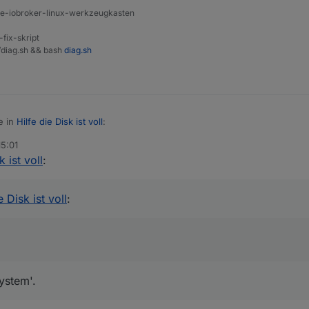
ine-iobroker-linux-werkzeugkasten
-fix-skript
t/diag.sh && bash
diag.sh
e in
Hilfe die Disk ist voll
:
15:01
k ist voll
:
stern oder früher?
g im Dateisystem'.
e Disk ist voll
:
ystem'.