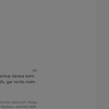
#11
 Backup daraus kann
fs. gar nichts mehr.
US A1Z, NOUS A1T, Philips
S-Runtime = Intel NUC 8GB