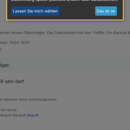
Lassen Sie mich wählen
Das ist ok
einen neuen Datenträger. Das Dateisystem hat nen Treffer. Ein Backup 
ger neu bespielst und das Backup einspielst, hast du ggfs. gar nichts 
Sept. 2024, 14:57
von
l
:
äger.
B sein darf.
ine-iobroker-linux-werkzeugkasten
-fix-skript
t/diag.sh && bash
diag.sh