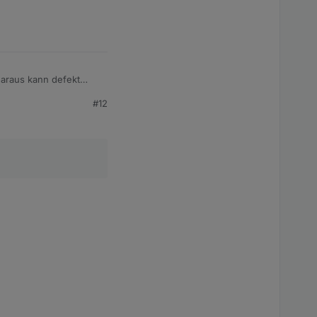
daraus kann defekt
mehr.
#12