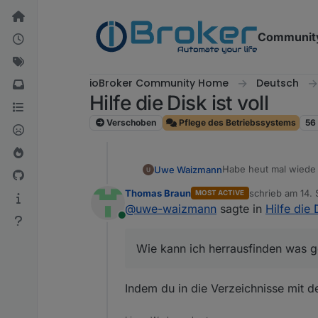
Weiter zum Inhalt
Communit
ioBroker Community Home
Deutsch
Hilfe die Disk ist voll
Verschoben
Pflege des Betriebssystems
56
Habe heut mal wiede
Uwe Waizmann
Jetzt ist die Platte v
Thomas Braun
schrieb am
14. 
MOST ACTIVE
Ich bin nicht gerade e
$ df -h

zuletzt editier
@
uwe-waizmann
sagte in
Hilfe die 
Folgendes bringt
Dateisystem    Gr
Online
und
/dev/root        
devtmpfs        3
Wie kann ich herrausfinden was 
pi@whome:/var/lib
tmpfs           3
ncdu 1.15.1 ~ Use
tmpfs           1
Wie kann ich herraus
--- / -----------
tmpfs           5
Indem du in die Verzeichnisse mit d
    6,0 GiB [####
/dev/sda1       2
Plattform
    3,4 GiB [####
linux
    2,0 GiB [### 