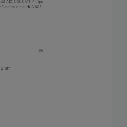
US A1Z, NOUS A1T, Philips
S-Runtime = Intel NUC 8GB
#8
plett