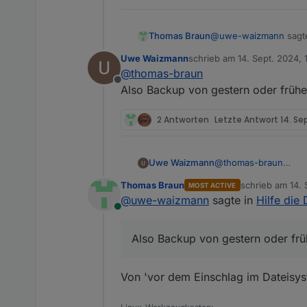
@
uwe-waizmann
sagt
Thomas Braun
Uwe Waizmann
schrieb am
14. Sept. 2024, 
zuletzt editiert von
@
thomas-braun
Also Backup vom I
Offline
Also Backup von gestern oder frühe
Nein, vorhandenes Ba
2 Antworten
Letzte Antwort
14. Se
Jetzt würdest du ja nu
Uwe Waizmann
@
thomas-braun
Also Backup von gest
Thomas Braun
schrieb am
14. 
MOST ACTIVE
zuletzt editiert 
@
uwe-waizmann
sagte in
Hilfe die 
Online
Also Backup von gestern oder frü
Von 'vor dem Einschlag im Dateisys