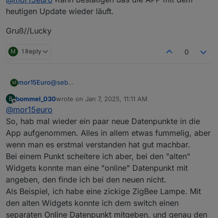
heutigen Update wieder läuft.
Gruß//Lucky
M
1 Reply
0
@
seb
mor15Euro
M
Das bedeutet, dass ein state requested wurde der
bommel_030
wrote on
Jan 7, 2025, 11:11 AM
B
bereits gelöscht wurde. Also nein, der Adapter
Bzgl dem App crash bin ich gerade am
last edited by
Offline
@
mor15euro
löscht keinen Datenpunkt. Aber ja, die Nachricht ist
reproduzieren, kann aber aktuell noch nicht sagen
missverständlich
woran das liegt
So, hab mal wieder ein paar neue Datenpunkte in die
App aufgenommen. Alles in allem etwas fummelig, aber
wenn man es erstmal verstanden hat gut machbar.
Bei einem Punkt scheitere ich aber, bei den "alten"
Widgets konnte man eine "online" Datenpunkt mit
angeben, den finde ich bei den neuen nicht.
Als Beispiel, ich habe eine zickige ZigBee Lampe. Mit
den alten Widgets konnte ich dem switch einen
separaten Online Datenpunkt mitgeben, und genau den