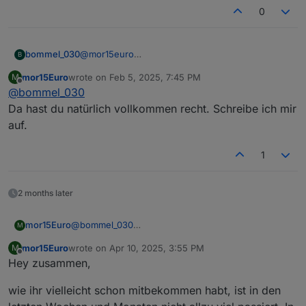
0
bommel_030
@
mor15euro
B
Wo wir gerade beim Slider sind, wenn ich einen
mor15Euro
wrote on
Feb 5, 2025, 7:45 PM
M
Wert ändere, halte ich den Wert ja gedrückt.
last edited by
Offline
@
bommel_030
Damit ist der aktuelle Wert quasi durch den
Finger verdeckt.
Da hast du natürlich vollkommen recht. Schreibe ich mir
Beim verschieben erscheint dann ein zweiter
auf.
Wert darüber den man gut sieht. Hier steht aber
immer der Ursprungswert und der untere
1
(verdeckte) zeigt den gewählten Wert an. Sollte
das nicht andersherum besser sein? (Danke an
Manfred für das Stichwort ;-) )
2 months later
mor15Euro
@
bommel_030
M
Da hast du natürlich vollkommen recht. Schreibe ich
mor15Euro
wrote on
Apr 10, 2025, 3:55 PM
M
mir auf.
last edited by
Offline
Hey zusammen,
wie ihr vielleicht schon mitbekommen habt, ist in den