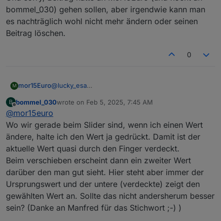
bommel_030) gehen sollen, aber irgendwie kann man
es nachträglich wohl nicht mehr ändern oder seinen
Beitrag löschen.
0
mor15Euro
@
lucky_esa
M
Ah perfekt, habe es gerade gesehen, dass Google
bommel_030
wrote on
Feb 5, 2025, 7:45 AM
B
das Update freigeben hat
last edited by
Offline
@
mor15euro
Wo wir gerade beim Slider sind, wenn ich einen Wert
ändere, halte ich den Wert ja gedrückt. Damit ist der
aktuelle Wert quasi durch den Finger verdeckt.
Beim verschieben erscheint dann ein zweiter Wert
darüber den man gut sieht. Hier steht aber immer der
Ursprungswert und der untere (verdeckte) zeigt den
gewählten Wert an. Sollte das nicht andersherum besser
sein? (Danke an Manfred für das Stichwort ;-) )