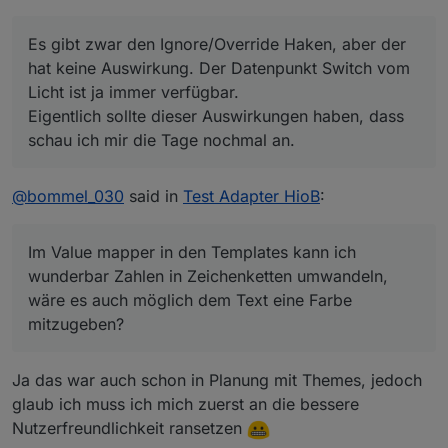
hat gut machbar.
Im Value mapper in den Templates kann ich
Bei einem Punkt scheitere ich aber, bei den
wunderbar Zahlen in Zeichenketten umwandeln,
Es gibt zwar den Ignore/Override Haken, aber der
"alten" Widgets konnte man eine "online"
wäre es auch möglich dem Text eine Farbe
Datenpunkt mit angeben, den finde ich bei den
mitzugeben?
hat keine Auswirkung. Der Datenpunkt Switch vom
neuen nicht.
Meine Heizung liefert 20 für EIN und 40 für AUS,
Licht ist ja immer verfügbar.
Als Beispiel, ich habe eine zickige ZigBee Lampe.
das jeweils in rot bzw. grün wäre chic.
Eigentlich sollte dieser Auswirkungen haben, dass
Mit den alten Widgets konnte ich dem switch
schau ich mir die Tage nochmal an.
einen separaten Online Datenpunkt mitgeben,
und genau den finde ich nicht mehr.
Es gibt zwar den Ignore/Override Haken, aber
@
bommel_030
said in
Test Adapter HioB
:
der hat keine Auswirkung. Der Datenpunkt Switch
vom Licht ist ja immer verfügbar.
Im Value mapper in den Templates kann ich
wunderbar Zahlen in Zeichenketten umwandeln,
wäre es auch möglich dem Text eine Farbe
mitzugeben?
Ja das war auch schon in Planung mit Themes, jedoch
glaub ich muss ich mich zuerst an die bessere
Nutzerfreundlichkeit ransetzen