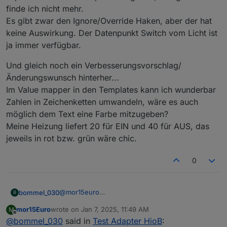
finde ich nicht mehr.
Es gibt zwar den Ignore/Override Haken, aber der hat
keine Auswirkung. Der Datenpunkt Switch vom Licht ist
ja immer verfügbar.
Und gleich noch ein Verbesserungsvorschlag/
Änderungswunsch hinterher...
Im Value mapper in den Templates kann ich wunderbar
Zahlen in Zeichenketten umwandeln, wäre es auch
möglich dem Text eine Farbe mitzugeben?
Meine Heizung liefert 20 für EIN und 40 für AUS, das
jeweils in rot bzw. grün wäre chic.
0
@
mor15euro
bommel_030
B
So, hab mal wieder ein paar neue Datenpunkte in
mor15Euro
wrote on
Jan 7, 2025, 11:49 AM
M
die App aufgenommen. Alles in allem etwas
Und gleich noch ein Verbesserungsvorschlag/
last edited by
Offline
@
bommel_030
said in
Test Adapter HioB
:
fummelig, aber wenn man es erstmal verstanden
Änderungswunsch hinterher...