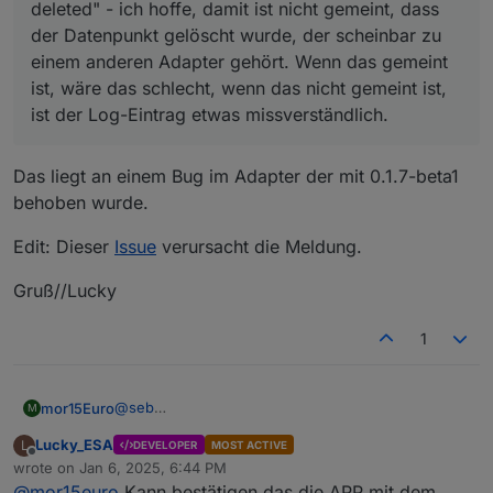
deleted" - ich hoffe, damit ist nicht gemeint, dass
der Datenpunkt gelöscht wurde, der scheinbar zu
einem anderen Adapter gehört. Wenn das gemeint
ist, wäre das schlecht, wenn das nicht gemeint ist,
ist der Log-Eintrag etwas missverständlich.
Das liegt an einem Bug im Adapter der mit 0.1.7-beta1
behoben wurde.
Edit: Dieser
Issue
verursacht die Meldung.
Gruß//Lucky
1
@
seb
mor15Euro
M
Das bedeutet, dass ein state requested wurde der
Lucky_ESA
L
DEVELOPER
MOST ACTIVE
bereits gelöscht wurde. Also nein, der Adapter
Bzgl dem App crash bin ich gerade am
Offline
wrote on
Jan 6, 2025, 6:44 PM
löscht keinen Datenpunkt. Aber ja, die Nachricht ist
reproduzieren, kann aber aktuell noch nicht sagen
last edited by
@
mor15euro
Kann bestätigen das die APP mit dem
missverständlich
woran das liegt