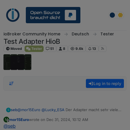
Skip to content
ioBroker Community Home
Deutsch
Tester
Test Adapter HioB
Moved
Tester
51
8
9.6k
13
Log in to reply
seb
@
mor15Euro
@
Lucky_ESA
Der Adapter macht sehr viele
S
Info-Einträge ala "state
mor15Euro
wrote on
Dec 31, 2024, 10:12 AM
M
system.adapter.weatherunderground.0.cputime deleted" -
last edited by
Offline
@
seb
ich hoffe, damit ist nicht gemeint, dass der Datenpunkt