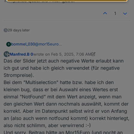
Templates quasi als Filter gäbe.
wunderbar Zahlen in Zeichenketten
Ja das war auch schon in Planung mit Themes,
umwandeln, wäre es auch möglich dem Text
1
jedoch glaub ich muss ich mich zuerst an die
eine Farbe mitzugeben?
bessere Nutzerfreundlichkeit ransetzen
29 days later
bommel_030
@
mor15euro
B
Nutzerfreundlichkeit, gutes Stichwort. Wenn man
Manfred.B 0
wrote on
Feb 5, 2025, 7:06 AM
M
ein Template macht gibt es ein Suchfenster für
last edited by Manfred.B 0
Feb 5, 2025, 8:10 AM
Offline
Das der Slider jetzt auch negative Werte erlaubt kann
die Devices.
Wäre klasse wenn es das auch bei Screens und
ich gut und habe ich gleich verwendet (für negative
Templates quasi als Filter gäbe.
Strompreise).
Bei dem "Multiselection" hatte bzw. habe ich den
kleinen bug, dass er bei Auswahl eines Wertes erst
einmal "NotFound" mit dem Wert anzeigt, wenn man
den gleichen Wert dann nochmals auswählt, kommt der
korrekt. Aber im Datenpunkt selbst wird er von Anfang
an (also auch wenn notfound kommt) korrekt hinterlegt,
also nicht schlimm, aber verwirrend :-)
Und sorry, Beitrag hätte an Mor15Euro (und nocht an