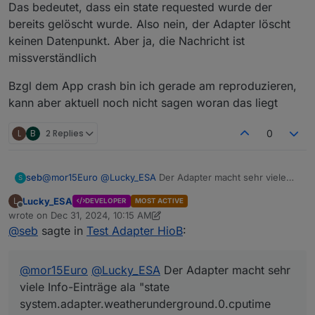
gelöscht wurde, der scheinbar zu einem anderen Adapter
Das bedeutet, dass ein state requested wurde der
gehört. Wenn das gemeint ist, wäre das schlecht, wenn
bereits gelöscht wurde. Also nein, der Adapter löscht
das nicht gemeint ist, ist der Log-Eintrag etwas
keinen Datenpunkt. Aber ja, die Nachricht ist
missverständlich.
missverständlich
Bzgl dem App crash bin ich gerade am reproduzieren,
kann aber aktuell noch nicht sagen woran das liegt
L
B
2 Replies
0
seb
@
mor15Euro
@
Lucky_ESA
Der Adapter macht sehr viele
S
Info-Einträge ala "state
Lucky_ESA
L
DEVELOPER
MOST ACTIVE
system.adapter.weatherunderground.0.cputime deleted" -
Offline
wrote on
Dec 31, 2024, 10:15 AM
ich hoffe, damit ist nicht gemeint, dass der Datenpunkt
last edited by Lucky_ESA
Dec 31, 2024, 11:41 AM
@
seb
sagte in
Test Adapter HioB
:
gelöscht wurde, der scheinbar zu einem anderen Adapter
gehört. Wenn das gemeint ist, wäre das schlecht, wenn
das nicht gemeint ist, ist der Log-Eintrag etwas
@
mor15Euro
@
Lucky_ESA
Der Adapter macht sehr
missverständlich.
viele Info-Einträge ala "state
system.adapter.weatherunderground.0.cputime