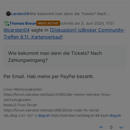
carsten04
Wie bekommt man denn die Tickets? Nach
Zahlungseingang?
Thomas Braun
schrieb am
3. Juni 2024, 11:51
MOST ACTIVE
zuletzt editiert von
Online
@
carsten04
sagte in
[Diskussion] ioBroker Community-
Treffen 9.11. Kartenverkauf
:
Wie bekommt man denn die Tickets? Nach
Zahlungseingang?
Per Email. Hab meins per PayPal bezahlt.
Linux-Werkzeugkasten:
https://forum.iobroker.net/topic/42952/der-kleine-iobroker-linux-
werkzeugkasten
NodeJS Fixer Skript:
https://forum.iobroker.net/topic/68035/iob-node-fix-skript
iob_diag: curl -sLf -o
diag.sh
https://iobroker.net/diag.sh && bash
diag.sh
0