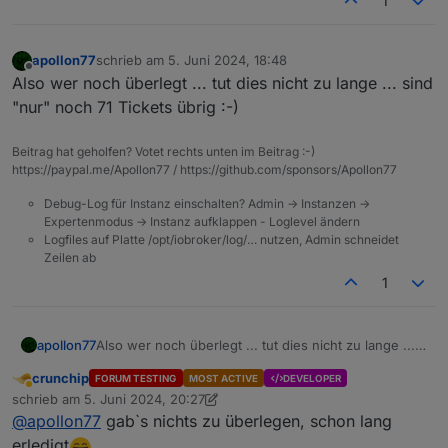
1
bereitgestellt.
Thema über die Webseite an oder sendet uns eine
Bei Fragen, die die FAQ nicht beantwortet oder zur
E-Mail an
solingen@iobroker.com
.
Diskussion bitte diesen Thread nutzen.
Wir freuen uns auf Euch!
apollon77
schrieb am
5. Juni 2024, 18:48
zuletzt editiert von
Offline
Also wer noch überlegt ... tut dies nicht zu lange ... sind
Euer ioBroker Team
"nur" noch 71 Tickets übrig :-)
Beitrag hat geholfen? Votet rechts unten im Beitrag :-)
https://paypal.me/Apollon77 / https://github.com/sponsors/Apollon77
Debug-Log für Instanz einschalten? Admin -> Instanzen ->
Expertenmodus -> Instanz aufklappen - Loglevel ändern
Logfiles auf Platte /opt/iobroker/log/… nutzen, Admin schneidet
Zeilen ab
1
apollon77
Also wer noch überlegt ... tut dies nicht zu lange ...
sind "nur" noch 71 Tickets übrig :-)
crunchip
FORUM TESTING
MOST ACTIVE
DEVELOPER
Abwesend
schrieb am
5. Juni 2024, 20:27
zuletzt editiert von crunchip
6. Mai 2024, 22:31
@
apollon77
gab`s nichts zu überlegen, schon lang
erledigt