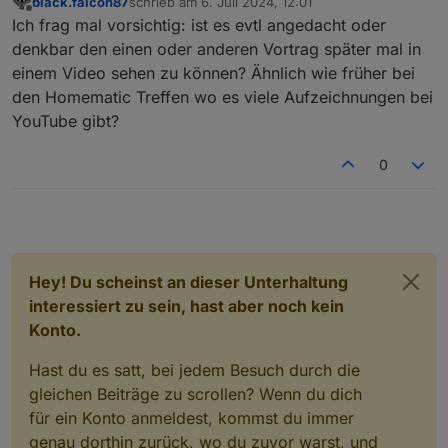
black.falcon87
schrieb am
6. Juli 2024, 12:01
zuletzt editiert von
Offline
Ich frag mal vorsichtig: ist es evtl angedacht oder
denkbar den einen oder anderen Vortrag später mal in
einem Video sehen zu können? Ähnlich wie früher bei
den Homematic Treffen wo es viele Aufzeichnungen bei
YouTube gibt?
0
Hey! Du scheinst an dieser Unterhaltung
interessiert zu sein, hast aber noch kein
Konto.
Hast du es satt, bei jedem Besuch durch die
gleichen Beiträge zu scrollen? Wenn du dich
für ein Konto anmeldest, kommst du immer
genau dorthin zurück, wo du zuvor warst, und