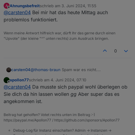
@
apollon77
Kannst Du mal schauen was da schief
Ahnungsbefreit
schrieb am
3. Juni 2024, 11:55
A
gegangen ist?
zuletzt editiert von
Offline
@
carsten04
Bei mir hat das heute Mittag auch
Email mit Ticket hat wohl noch einen Umweg
genommen :-) und ist jetzt da.
problemlos funktioniert.
Wenn meine Antwort hilfreich war, dürft Ihr das gerne durch einen
"Upvote" (der kleine "^" unten rechts) zum Ausdruck bringen.
0
carsten04
@
thomas-braun
Spam war es nicht.
@
apollon77
Kannst Du mal schauen was da schief
apollon77
schrieb am
4. Juni 2024, 07:10
gegangen ist?
zuletzt editiert von
Offline
@
carsten04
Da musste sich paypal wohl überlegen ob
Email mit Ticket hat wohl noch einen Umweg
genommen :-) und ist jetzt da.
Sie dich da hin lassen wollen
gg
Aber super das es
angekommen ist.
Beitrag hat geholfen? Votet rechts unten im Beitrag :-)
https://paypal.me/Apollon77 / https://github.com/sponsors/Apollon77
Debug-Log für Instanz einschalten? Admin -> Instanzen ->