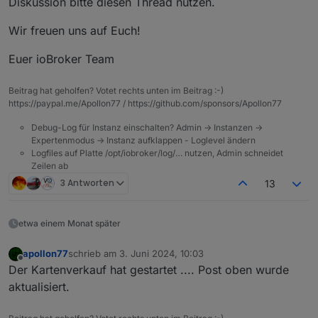
Diskussion bitte diesen Thread nutzen.
Wir freuen uns auf Euch!
Euer ioBroker Team
Beitrag hat geholfen? Votet rechts unten im Beitrag :-)
https://paypal.me/Apollon77 / https://github.com/sponsors/Apollon77
Debug-Log für Instanz einschalten? Admin -> Instanzen ->
Expertenmodus -> Instanz aufklappen - Loglevel ändern
Logfiles auf Platte /opt/iobroker/log/… nutzen, Admin schneidet
Zeilen ab
3 Antworten
13
etwa einem Monat später
apollon77
schrieb am
3. Juni 2024, 10:03
zuletzt editiert von
Offline
Der Kartenverkauf hat gestartet .... Post oben wurde
aktualisiert.