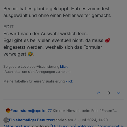
Hauptsponsor Shelly und unserem Partner solingen-
Bei mir hat es glaube geklappt. Hab es zumindest
digital auf einen Tag mit spannenden Vorträgen und
Der offizielle Kartenvorverkauf läuft Seite heute
ausgewählt und ohne einen Fehler weiter gemacht.
viel persönlichem Austausch! Auch für das leibliche
12:00 und einen ersten Themenüberblick zu den
Wohl ist gesorgt.
Alle Informationen und die Karten
bisher geplanten Vorträgen haben wir unter
Wir suchen auch immer noch Vorträge! Wer einen
dafür gibt es unter
https://usertreffen.iobroker.in
EDIT
https://usertreffen.iobroker.in/#agenda
Vortrag halten möchte meldet sich bitte mit dem
bereitgestellt.
Thema über die Webseite an oder sendet uns eine
Bei Fragen, die die FAQ nicht beantwortet oder zur
Es wird nach der Auswahl wirklich leer...
E-Mail an
solingen@iobroker.com
.
Diskussion bitte diesen Thread nutzen.
Egal gibt es bei vielen eventuell nicht, da muss 🥩
Wir freuen uns auf Euch!
eingesetzt werden, weshalb sich das Formular
verweigert 🤣.
Euer ioBroker Team
Zeigt eure Lovelace-Visualisierung
klick
(Auch ideal um sich Anregungen zu holen)
Meine Tabellen für eure Visualisierung
klick
0
Feuersturm
@
apollon77
Kleiner Hinweis beim Feld "Essen"
wird der Wert "egal" nicht angenommen, das Feld
Ein ehemaliger Benutzer
schrieb am
3. Juni 2024, 10:20
?
bleibt leer :-)
zuletzt editiert von
Offline
@
feuersturm
sagte in
[Diskussion] ioBroker Community-