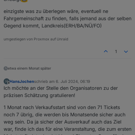
einzigste was zu überlegen wäre, eventuell ne
Fahrgemeinschaft zu finden, falls jemand aus der selben
Gegend kommt, Landkreis(ERH/BA/NÜ/FO)
umgestiegen von Proxmox auf Unraid
1
etwa einem Monat später
HansJochen
schrieb am
6. Juli 2024, 06:19
H
zuletzt editiert von
Offline
Ich möchte an der Stelle den Organisatoren zu der
präzisen Schätzung gratulieren!
1 Monat nach Verkaufsstart sind von den 71 Tickets
noch 7 übrig, die werden bis Monatsende sicher auch
weg sein. Da ja sicher der Ausverkauf auch das Ziel
war, finde ich das für eine Veranstaltung, die zum ersten