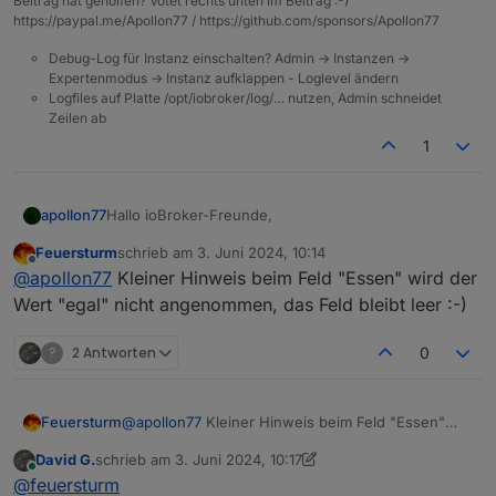
Beitrag hat geholfen? Votet rechts unten im Beitrag :-)
https://paypal.me/Apollon77 / https://github.com/sponsors/Apollon77
Debug-Log für Instanz einschalten? Admin -> Instanzen ->
Expertenmodus -> Instanz aufklappen - Loglevel ändern
Logfiles auf Platte /opt/iobroker/log/… nutzen, Admin schneidet
Zeilen ab
1
Hallo ioBroker-Freunde,
apollon77
Feuersturm
schrieb am
3. Juni 2024, 10:14
dieses Jahr wird ioBroker 10 Jahre alt und das
zuletzt editiert von
Offline
@
apollon77
Kleiner Hinweis beim Feld "Essen" wird der
wollen wir mit Euch feiern!
Wert "egal" nicht angenommen, das Feld bleibt leer :-)
?
2 Antworten
0
Am 9.11.2024 veranstalten wir aus diesem Anlass ein
Community Treffen in der Gläsernen Werkstatt in
Solingen.
Die Karten sind aktuell ausverkauft. Falls ein
Feuersturm
@
apollon77
Kleiner Hinweis beim Feld "Essen"
Kartenbesitzer doch nicht kann, haben wir
wird der Wert "egal" nicht angenommen, das Feld
https://forum.iobroker.net/post/1201950
Die Agenda steht jetzt auch fest und ist unter
David G.
schrieb am
3. Juni 2024, 10:17
bleibt leer :-)
zuletzt editiert von David G.
6. März 2024, 12:22
geschaffen um hier Kontakte zu vermitteln falls
https://usertreffen.iobroker.in/#agenda
Online
@
feuersturm
noch jemand eine Karte sucht.
veröffentlicht. Danke an alle Vortragenden!
Wir freuen uns gemeinsam mit Euch und unserem