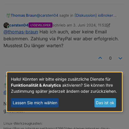
@
carsten04
sagte in
[Diskussion] ioBroker
Thomas Braun
Community-Treffen 9.11. Kartenverkauf
:
carsten04
schrieb am
3. Juni 2024, 11:52
DEVELOPER
zuletzt editiert von carsten04
6. März 2024
Online
Wie bekommt man denn die Tickets? Nach
@
thomas-braun
Hab ich auch, aber keine Email
Zahlungseingang?
bekommen. Zahlung via PayPal war aber erfolgreich.
Per Email. Hab meins per PayPal bezahlt.
Musstest Du länger warten?
0
carsten04
@
thomas-braun
Hab ich auch, aber keine Email
Hallo! Könnten wir bitte einige zusätzliche Dienste für
bekommen. Zahlung via PayPal war aber
Funktionalität & Analytics
aktivieren? Sie können Ihre
Thomas Braun
schrieb am
3. Juni 2024, 11:53
MOST ACTIVE
erfolgreich. Musstest Du länger warten?
zuletzt editiert von
Online
Zustimmung später jederzeit ändern oder zurückziehen.
@
carsten04
Lassen Sie mich wählen
Das ist ok
Nee, kam umgehend. Mal in den Spam-Ordner
geschaut?
Linux-Werkzeugkasten:
https://forum.iobroker.net/topic/42952/der-kleine-iobroker-linux-