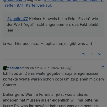
Treffen 9.11. Kartenverkauf
:
@
apollon77
Kleiner Hinweis beim Feld "Essen" wird
der Wert "egal" nicht angenommen, das Feld bleibt
leer :-)
ja war hier auch so.. Hauptsache, es gibt was .. :)
0
apollon77
schrieb am
3. Juni 2024, 10:32
zuletzt editiert von apollon77
6. März 2024, 12:52
Offline
Ich habs an Denis weitergegeben. naja einigermassen
korrekte Werte wären schon cool um zu planen mit dem
Caterer.
Daher gern: Wer im Formular jetzt was anderes
angeben hat müssen als er eigentlich will mir bitte ne
kurze PN was Ihr gewählt habt und was es eigentlich