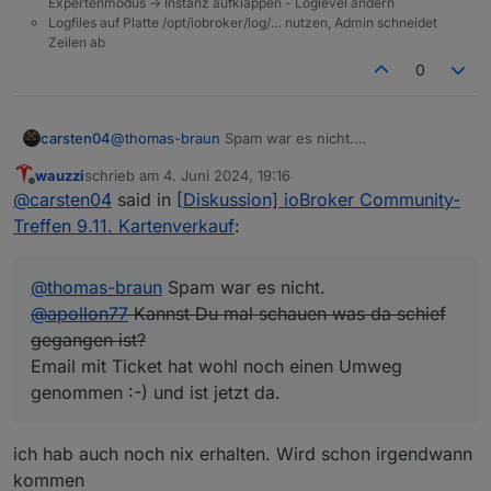
Expertenmodus -> Instanz aufklappen - Loglevel ändern
Logfiles auf Platte /opt/iobroker/log/… nutzen, Admin schneidet
Zeilen ab
0
carsten04
@
thomas-braun
Spam war es nicht.
@
apollon77
Kannst Du mal schauen was da schief
wauzzi
schrieb am
4. Juni 2024, 19:16
gegangen ist?
zuletzt editiert von
Offline
@
carsten04
said in
[Diskussion] ioBroker Community-
Email mit Ticket hat wohl noch einen Umweg
genommen :-) und ist jetzt da.
Treffen 9.11. Kartenverkauf
:
@
thomas-braun
Spam war es nicht.
@
apollon77
Kannst Du mal schauen was da schief
gegangen ist?
Email mit Ticket hat wohl noch einen Umweg
genommen :-) und ist jetzt da.
ich hab auch noch nix erhalten. Wird schon irgendwann
kommen