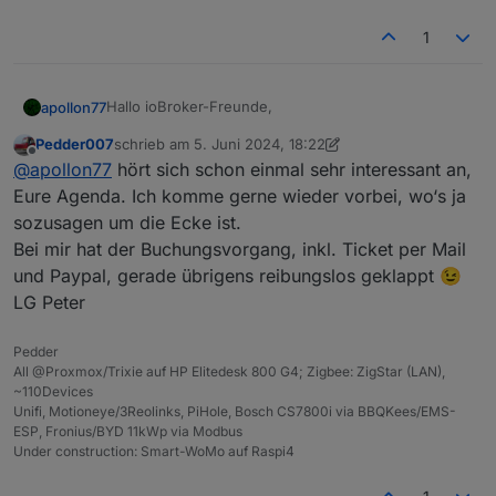
1
Hallo ioBroker-Freunde,
apollon77
Pedder007
schrieb am
5. Juni 2024, 18:22
dieses Jahr wird ioBroker 10 Jahre alt und das
zuletzt editiert von Pedder007
6. Mai 2024, 20:23
Offline
@
apollon77
hört sich schon einmal sehr interessant an,
wollen wir mit Euch feiern!
Eure Agenda. Ich komme gerne wieder vorbei, wo‘s ja
sozusagen um die Ecke ist.
Bei mir hat der Buchungsvorgang, inkl. Ticket per Mail
Am 9.11.2024 veranstalten wir aus diesem Anlass ein
und Paypal, gerade übrigens reibungslos geklappt 😉
Community Treffen in der Gläsernen Werkstatt in
Solingen.
Die Karten sind aktuell ausverkauft. Falls ein
LG Peter
Kartenbesitzer doch nicht kann, haben wir
https://forum.iobroker.net/post/1201950
Die Agenda steht jetzt auch fest und ist unter
Pedder
geschaffen um hier Kontakte zu vermitteln falls
https://usertreffen.iobroker.in/#agenda
All @Proxmox/Trixie auf HP Elitedesk 800 G4; Zigbee: ZigStar (LAN),
noch jemand eine Karte sucht.
veröffentlicht. Danke an alle Vortragenden!
Wir freuen uns gemeinsam mit Euch und unserem
~110Devices
Hauptsponsor Shelly und unserem Partner solingen-
Unifi, Motioneye/3Reolinks, PiHole, Bosch CS7800i via BBQKees/EMS-
digital auf einen Tag mit spannenden Vorträgen und
Der offizielle Kartenvorverkauf läuft Seite heute
ESP, Fronius/BYD 11kWp via Modbus
viel persönlichem Austausch! Auch für das leibliche
12:00 und einen ersten Themenüberblick zu den
Under construction: Smart-WoMo auf Raspi4
Wohl ist gesorgt.
Alle Informationen und die Karten
bisher geplanten Vorträgen haben wir unter
Wir suchen auch immer noch Vorträge! Wer einen
dafür gibt es unter
https://usertreffen.iobroker.in
https://usertreffen.iobroker.in/#agenda
Vortrag halten möchte meldet sich bitte mit dem