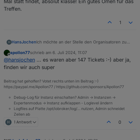
Mal statt findet, absolut klasse! Ein gutes Omen für das
Treffen.
1
Ich möchte an der Stelle den Organisatoren zu
HansJochen
H
der präzisen Schätzung gratulieren!
apollon77
schrieb am
6. Juli 2024, 11:07
1 Monat nach Verkaufsstart sind von den 71
zuletzt editiert von
Offline
@
hansjochen
... es waren aber 147 Tickets :-) aber ja,
Tickets noch 7 übrig, die werden bis Monatsende
sicher auch weg sein. Da ja sicher der
finden wir auch super
Ausverkauf auch das Ziel war, finde ich das für
eine Veranstaltung, die zum ersten Mal statt
Beitrag hat geholfen? Votet rechts unten im Beitrag :-)
findet, absolut klasse! Ein gutes Omen für das
https://paypal.me/Apollon77 / https://github.com/sponsors/Apollon77
Treffen.
Debug-Log für Instanz einschalten? Admin -> Instanzen ->
Expertenmodus -> Instanz aufklappen - Loglevel ändern
Logfiles auf Platte /opt/iobroker/log/… nutzen, Admin schneidet
Zeilen ab
H
1 Antwort
0