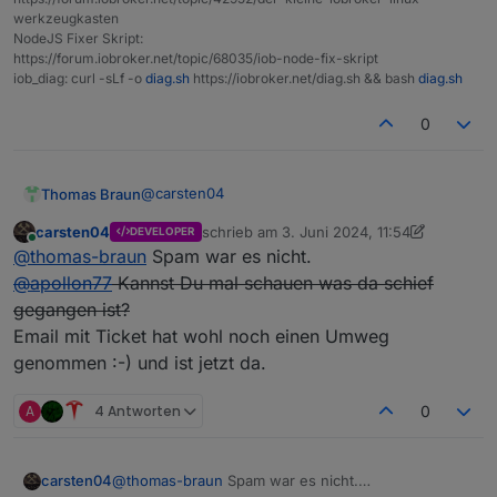
werkzeugkasten
NodeJS Fixer Skript:
https://forum.iobroker.net/topic/68035/iob-node-fix-skript
iob_diag: curl -sLf -o
diag.sh
https://iobroker.net/diag.sh && bash
diag.sh
0
@
carsten04
Thomas Braun
carsten04
schrieb am
3. Juni 2024, 11:54
DEVELOPER
Nee, kam umgehend. Mal in den Spam-Ordner
zuletzt editiert von carsten04
6. März 2024
Online
@
thomas-braun
Spam war es nicht.
geschaut?
@
apollon77
Kannst Du mal schauen was da schief
gegangen ist?
Email mit Ticket hat wohl noch einen Umweg
genommen :-) und ist jetzt da.
A
4 Antworten
0
carsten04
@
thomas-braun
Spam war es nicht.