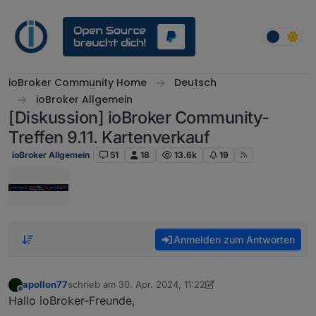
Weiter zum Inhalt
ioBroker Community Home
Deutsch
ioBroker Allgemein
[Diskussion] ioBroker Community-
Treffen 9.11. Kartenverkauf
ioBroker Allgemein
51
18
13.6k
19
Anmelden zum Antworten
apollon77
schrieb am
30. Apr. 2024, 11:22
zuletzt editiert von apollon77
10. Dez. 2024, 23:11
Offline
Hallo ioBroker-Freunde,