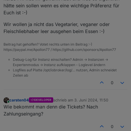
hätte sein sollen wenn es eine wichtige Präferenz für
Euch ist :-)
Wir wollen ja nicht das Vegetarier, veganer oder
Fleischliebhaber leer ausgehen beim Essen :-)
Beitrag hat geholfen? Votet rechts unten im Beitrag :-)
https://paypal.me/Apollon77 / https://github.com/sponsors/Apollon77
Debug-Log für Instanz einschalten? Admin -> Instanzen ->
Expertenmodus -> Instanz aufklappen - Loglevel ändern
Logfiles auf Platte /opt/iobroker/log/… nutzen, Admin schneidet
Zeilen ab
0
carsten04
schrieb am
3. Juni 2024, 11:50
DEVELOPER
zuletzt editiert von
Online
Wie bekommt man denn die Tickets? Nach
Zahlungseingang?
0