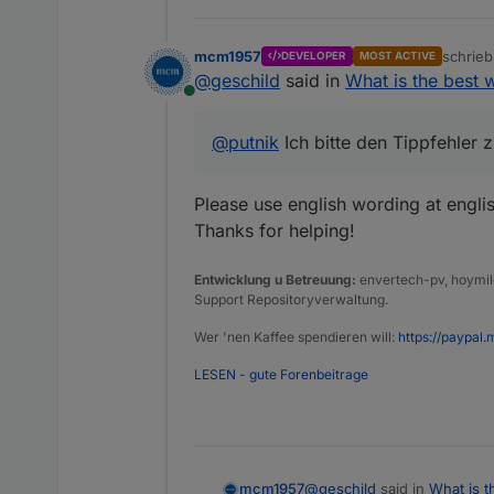
mcm1957
schrie
DEVELOPER
MOST ACTIVE
zuletzt 
@
geschild
said in
What is the best 
Online
@
putnik
Ich bitte den Tippfehler z
Please use english wording at englis
Thanks for helping!
Entwicklung u Betreuung:
envertech-pv, hoymile
Support Repositoryverwaltung.
Wer 'nen Kaffee spendieren will:
https://paypal.
LESEN - gute Forenbeitrage
@
geschild
said in
What is t
mcm1957