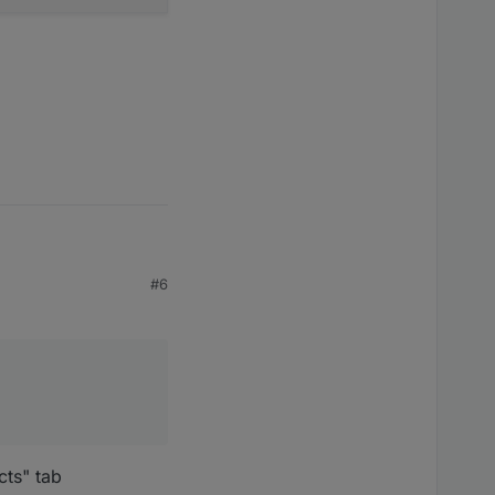
#6
cts" tab