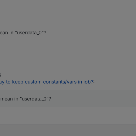
re?
ean in "userdata_0"?
d!
_0" mean in "userdata_0"?
ay to keep custom constants/vars in iob?
:
 mean in "userdata_0"?