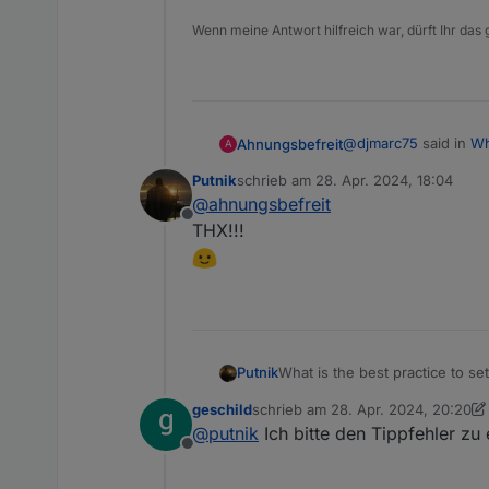
Wenn meine Antwort hilfreich war, dürft Ihr das
@
djmarc75
said in
Wh
Ahnungsbefreit
A
Putnik
schrieb am
28. Apr. 2024, 18:04
zuletzt editiert von
@
ahnungsbefreit
0_userdata.0
Offline
THX!!!
...and the leading "0_
is the right folder 
What is the best practice to s
Putnik
geschild
schrieb am
28. Apr. 2024, 20:20
For example
zuletzt editiert von geschild
@
putnik
Ich bitte den Tippfehler zu 
if I need to define general lig
Offline
Or similar case - power of venti
It would be good, that these v