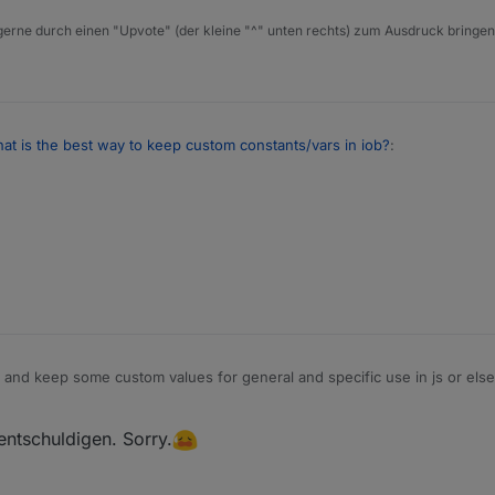
 gerne durch einen "Upvote" (der kleine "^" unten rechts) zum Ausdruck bringen
at is the best way to keep custom constants/vars in iob?
:
" ist just to ensure this folder always appears on top of the list in the "o
like
@
mickym
commented
et and keep some custom values for general and specific use in js or el
entschuldigen. Sorry.
ht down time "22:00", where should I place it? In Object tree, if yes, wher
lation: "70%" ... ?
alues could be accessible from any place.