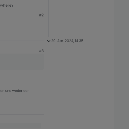
sewhere?
#2
e?
29. Apr. 2024, 14:35
#3
isen und weder der