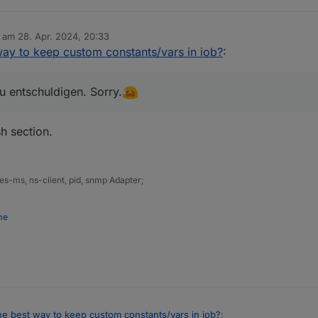
b am
28. Apr. 2024, 20:33
editiert von
way to keep custom constants/vars in iob?
:
u entschuldigen. Sorry.
h section.
s-ms, ns-client, pid, snmp Adapter;
me
he best way to keep custom constants/vars in iob?
: