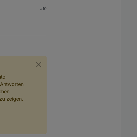
#10
nto
 Antworten
chen
zu zeigen.