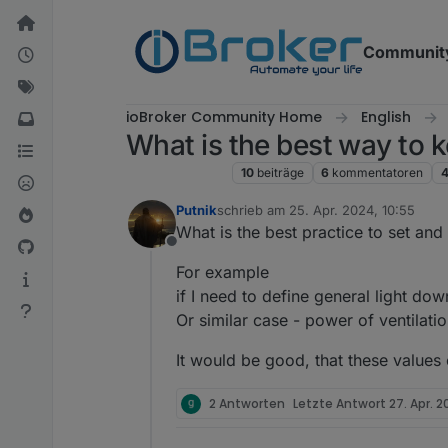
Weiter zum Inhalt
Communit
ioBroker Community Home
English
What is the best way to 
ioBroker general
10
beiträge
6
kommentatoren
4
Putnik
schrieb am
25. Apr. 2024, 10:55
zuletzt editiert von
What is the best practice to set an
Offline
For example
if I need to define general light dow
Or similar case - power of ventilatio
It would be good, that these values
2 Antworten
Letzte Antwort
27. Apr. 2