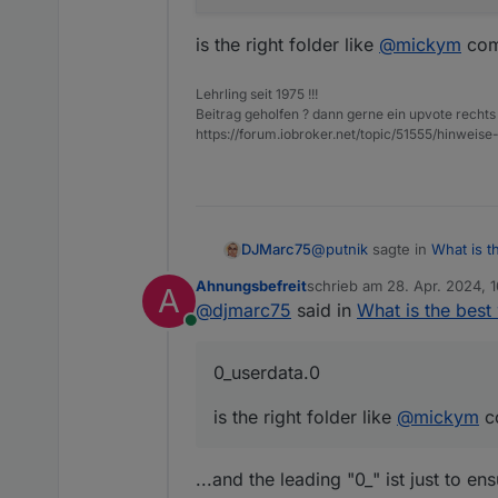
is the right folder like
@
mickym
com
Lehrling seit 1975 !!!
Beitrag geholfen ? dann gerne ein upvote rechts 
https://forum.iobroker.net/topic/51555/hinw
@
putnik
sagte in
What is t
DJMarc75
Ahnungsbefreit
schrieb am
28. Apr. 2024, 1
A
zuletzt editiert von
@
djmarc75
said in
What is the best
Could you clarify, what
Online
maybe it was a mistake:
0_userdata.0
is the right folder like
@
mickym
c
is the right folder like
@
mi
...and the leading "0_" ist just to en