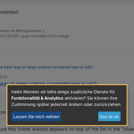
mented
unten im Beitrag klicken ;)
eise-f%C3%BCr-gute-forenbeitr%C3%A4ge
he best way to keep custom constants/vars in iob?
:
6:27
 way to keep custom constants/vars in iob?
:
 does "_0" mean in "userdata_0"?
Hallo! Könnten wir bitte einige zusätzliche Dienste für
Funktionalität & Analytics
aktivieren? Sie können Ihre
Zustimmung später jederzeit ändern oder zurückziehen.
ommented
Lassen Sie mich wählen
Das ist ok
ckym
commented
sure this folder always appears on top of the list in the "obje