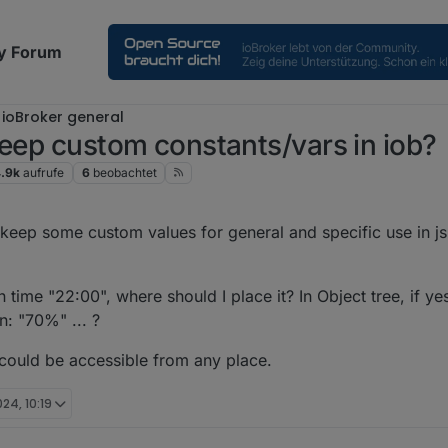
y Forum
ioBroker general
keep custom constants/vars in iob?
.9k
aufrufe
6
beobachtet
d keep some custom values for general and specific use in j
n time "22:00", where should I place it? In Object tree, if y
n: "70%" ... ?
 could be accessible from any place.
024, 10:19