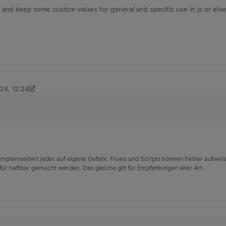
et and keep some custom values for general and specific use in js or el
ht down time "22:00", where should I place it? In Object tree, if yes, wher
lation: "70%" ... ?
alues could be accessible from any place.
024, 12:24
ickym
e implementiert jeder auf eigene Gefahr. Flows und Scripts können Fehler aufwe
für haftbar gemacht werden. Das gleiche gilt für Empfehlungen aller Art.