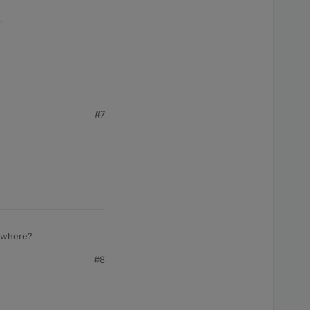
.
#7
bjects" tab
sewhere?
#8
e?