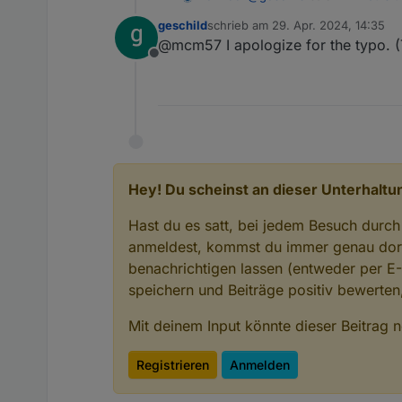
geschild
schrieb am
29. Apr. 2024, 14:35
zuletzt editiert von
@mcm57 I apologize for the typo. (
@
putnik
Ich bitte den Ti
Offline
Please use english wording 
Thanks for helping!
Hey! Du scheinst an dieser Unterhaltun
Hast du es satt, bei jedem Besuch durch
anmeldest, kommst du immer genau dort
benachrichtigen lassen (entweder per E
speichern und Beiträge positiv bewerte
Mit deinem Input könnte dieser Beitrag
Registrieren
Anmelden