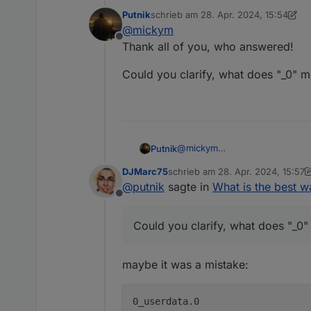
In Object tree, if yes, whe
Putnik
schrieb am
28. Apr. 2024, 15:54
zuletzt editiert von Putnik
@
mickym
0_userdata.0
Offline
Thank all of you, who answered!
Could you clarify, what does "_0" m
@
mickym
Putnik
Thank all of you, who answere
DJMarc75
schrieb am
28. Apr. 2024, 15:57
Could you clarify, what does "
zuletzt editiert von DJMarc75
@
putnik
sagte in
What is the best w
Offline
Could you clarify, what does "_0"
maybe it was a mistake: