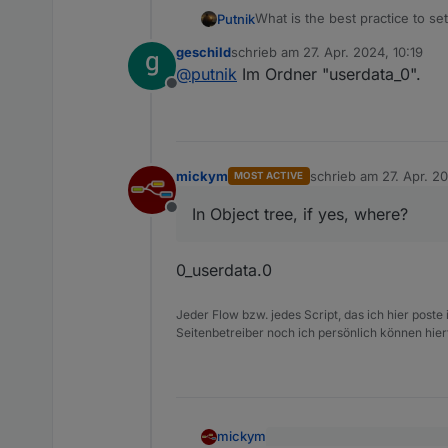
What is the best practice to s
Putnik
geschild
schrieb am
27. Apr. 2024, 10:19
For example
zuletzt editiert von
@
putnik
Im Ordner "userdata_0".
if I need to define general lig
Offline
Or similar case - power of venti
It would be good, that these v
mickym
schrieb am
27. Apr. 2
MOST ACTIVE
zuletzt editiert von m
In Object tree, if yes, where?
Offline
0_userdata.0
Jeder Flow bzw. jedes Script, das ich hier post
Seitenbetreiber noch ich persönlich können hier
mickym