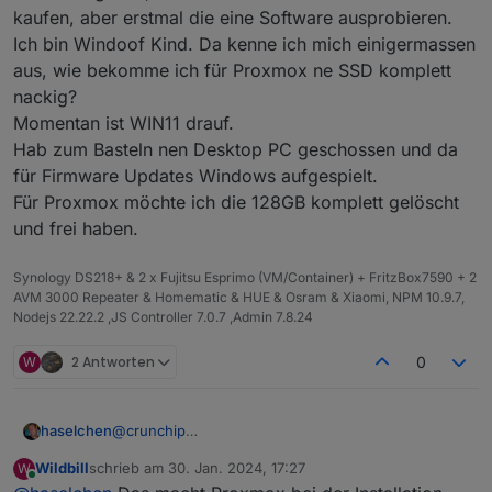
kaufen, aber erstmal die eine Software ausprobieren.
Ich bin Windoof Kind. Da kenne ich mich einigermassen
aus, wie bekomme ich für Proxmox ne SSD komplett
nackig?
Momentan ist WIN11 drauf.
Hab zum Basteln nen Desktop PC geschossen und da
für Firmware Updates Windows aufgespielt.
Für Proxmox möchte ich die 128GB komplett gelöscht
und frei haben.
Synology DS218+ & 2 x Fujitsu Esprimo (VM/Container) + FritzBox7590 + 2
AVM 3000 Repeater & Homematic & HUE & Osram & Xiaomi, NPM 10.9.7,
Nodejs 22.22.2 ,JS Controller 7.0.7 ,Admin 7.8.24
W
2 Antworten
0
@
crunchip
haselchen
@
FredF
Wildbill
schrieb am
30. Jan. 2024, 17:27
W
Ich versuche erstmal mit Proxmox warm zu werden.
zuletzt editiert von
Online