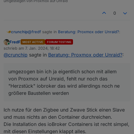
umgestiegen von Proxmox auf Unraid
0
@
fredf
sagte in
Beratung: Proxmox oder Unraid?
:
crunchip
FredF
MOST ACTIVE
FORUM TESTING
Online
Naja, man kann ja die Platten zuordnen.
schrieb am
7. Jan. 2024, 18:42
zuletzt editiert von
@
crunchip
sagte in
Beratung: Proxmox oder Unraid?
:
kann man,
allerdings bin ich bei mir am suchen warum jede
umgezogen bin ich ja eigentlich schon mit allem
Stunde die Platten wieder starten, spindown 15min,
@
fredf
sagte in
Beratung: Proxmox oder Unraid?
:
von Proxmox auf Unraid, fehlt nur noch das
manchmal bleiben sie auch mehrere Stunden down
"Herzstück" iobroker das wird allerdings noch ne
Und Backup gibt es natürlich auch
größere Baustellen werden
da bin ich noch am tüfteln wie ich da am besten
Ich nutze für den Zigbee und Zwave Stick einen Slave
backups mache, aktuell hab ich das backup user
und muss nichts an den Container durchreichen.
script laufen,
@
fredf
sagte in
Beratung: Proxmox oder Unraid?
:
backup/restore appdata, sowie easy backup hab ich
Die Installation des ioBroker Containers ist recht simpel,
zwar mal benutzt aber irgendwie noch nicht
mit diesen Einstellungen klappt alles.