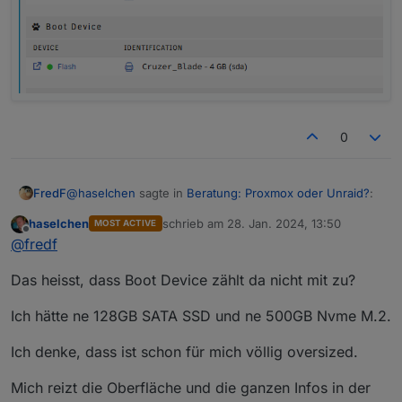
0
@
haselchen
sagte in
Beratung: Proxmox oder Unraid?
:
FredF
haselchen
schrieb am
28. Jan. 2024, 13:50
MOST ACTIVE
zuletzt editiert von
Offline
Zählen eigentlich alle USB Devices als Geräte?
@
fredf
Das heisst, dass Boot Device zählt da nicht mit zu?
Nur Festplatten, Parity und Cache allerdings auch.
Ich kann bspw. noch eine Disk anschließen, dann wäre
Ich hätte ne 128GB SATA SSD und ne 500GB Nvme M.2.
Basic am Ende:
Ich denke, dass ist schon für mich völlig oversized.
Mich reizt die Oberfläche und die ganzen Infos in der