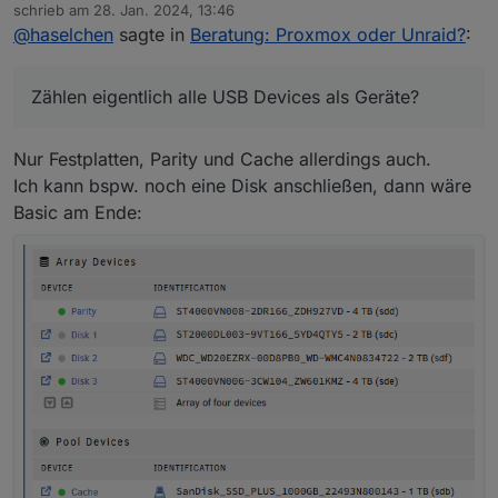
Online
schrieb am
28. Jan. 2024, 13:46
geguckt :)
zuletzt editiert von
@
haselchen
sagte in
Beratung: Proxmox oder Unraid?
:
Hab schon Quadrat Augen
Ca.54€ ist schon nen Brett fürs Rumdatteln.
Zählen eigentlich alle USB Devices als Geräte?
Quasi ne USB Maus und Keyboard?
Zählen eigentlich alle USB Devices als Geräte?
Nur Festplatten, Parity und Cache allerdings auch.
Ich kann bspw. noch eine Disk anschließen, dann wäre
Basic am Ende: