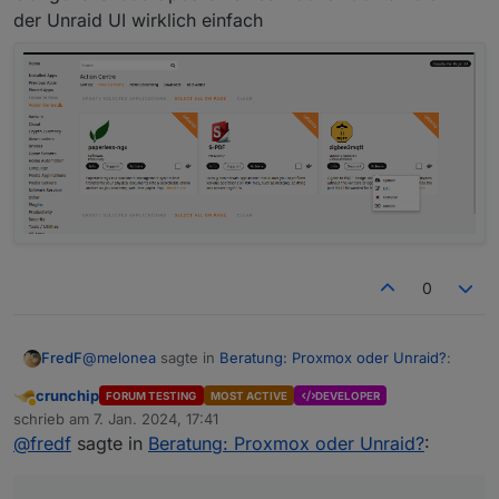
der Unraid UI wirklich einfach
0
@
melonea
sagte in
Beratung: Proxmox oder Unraid?
:
FredF
crunchip
FORUM TESTING
MOST ACTIVE
DEVELOPER
Abwesend
Damit wäre ich vorsichtig, sollten Container auf den
schrieb am
7. Jan. 2024, 17:41
zuletzt editiert von
Platten laufen hast du schnell viele unnötige
@
fredf
sagte in
Beratung: Proxmox oder Unraid?
:
Naja, man kann ja die Platten zuordnen.
Start/Stop Zyklen.
Bei mir sind alle Container auf Disk 3, Disk 1 und 2 sind