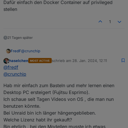
Dafür einfach den Docker Container auf privileged
stellen
1
21 Tagen später
@
crunchip
FredF
haselchen
schrieb am
28. Jan. 2024, 12:11
MOST ACTIVE
So ist das. Ich lerne auch immer noch dazu...
zuletzt editiert von
Offline
@
fredf
Mir fällt gerade noch ein weiterer Grund für meinen
@
crunchip
Umstieg von Proxmox ein:
Das einloggen in jeden LXC und aktualisieren über sudo
@
crunchip
sagte in
Beratung: Proxmox oder Unraid?
:
Hab mir einfach zum Basteln und mehr lernen einen
xxx bei jedem update fand ich ziemlich lästig
Desktop PC ersteigert (Fujitsu Esprimo).
Ich schaue seit Tagen Videos von OS , die man nun
@
fredf
sagte in Beratung: Proxmox oder Unraid?:
benutzen könnte.
Dafür einfach den Docker Container auf privileged
Auch das kein Hexenwerk, Ordner im Unraid
Bei Unraid bin ich länger hängengeblieben.
stellen
anlegen
Welche Lizenz habt ihr gekauft?
und
Bin ehrlich , bei den Modellen musste ich etwas