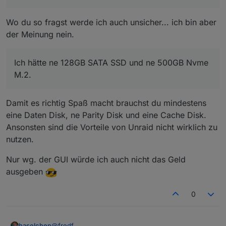
Mich reizt die Oberfläche und die ganzen Infos in
der GUI :)
Wo du so fragst werde ich auch unsicher... ich bin aber
Mich schreckt allerdings der Preis ab.
Und Proxmox kostenlos angeboten wird und hier
der Meinung nein.
Gerade weil wir hier ja auch die Diskussion haben.
auch ne enorme Nutzerzahl hat.
Ich hätte ne 128GB SATA SSD und ne 500GB Nvme
M.2.
Damit es richtig Spaß macht brauchst du mindestens
eine Daten Disk, ne Parity Disk und eine Cache Disk.
Ansonsten sind die Vorteile von Unraid nicht wirklich zu
nutzen.
Nur wg. der GUI würde ich auch nicht das Geld
ausgeben
0
@
fredf
haselchen