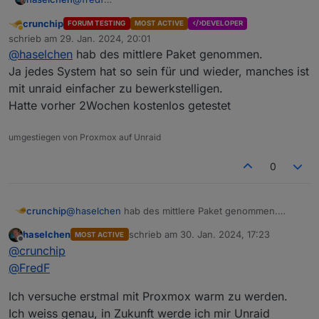
@
crunchip
crunchip
FORUM TESTING
MOST ACTIVE
DEVELOPER
Hab mir einfach zum Basteln und mehr lernen einen
Abwesend
schrieb am
29. Jan. 2024, 20:01
Desktop PC ersteigert (Fujitsu Esprimo).
zuletzt editiert von
@
haselchen
hab des mittlere Paket genommen.
Ich schaue seit Tagen Videos von OS , die man nun
benutzen könnte.
Ja jedes System hat so sein für und wieder, manches ist
Bei Unraid bin ich länger hängengeblieben.
mit unraid einfacher zu bewerkstelligen.
Welche Lizenz habt ihr gekauft?
Hatte vorher 2Wochen kostenlos getestet
Bin ehrlich , bei den Modellen musste ich etwas
schlucken, aber okay…..
umgestiegen von Proxmox auf Unraid
0
crunchip
@
haselchen
hab des mittlere Paket genommen.
Ja jedes System hat so sein für und wieder, manches
haselchen
schrieb am
30. Jan. 2024, 17:23
MOST ACTIVE
ist mit unraid einfacher zu bewerkstelligen.
zuletzt editiert von
Offline
@
crunchip
Hatte vorher 2Wochen kostenlos getestet
@
FredF
Ich versuche erstmal mit Proxmox warm zu werden.
Ich weiss genau, in Zukunft werde ich mir Unraid