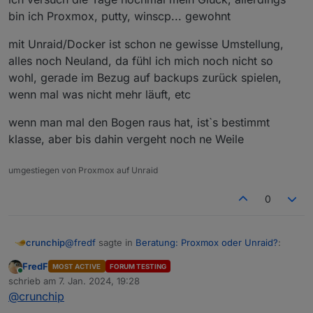
bin ich Proxmox, putty, winscp... gewohnt
mit Unraid/Docker ist schon ne gewisse Umstellung,
alles noch Neuland, da fühl ich mich noch nicht so
wohl, gerade im Bezug auf backups zurück spielen,
wenn mal was nicht mehr läuft, etc
wenn man mal den Bogen raus hat, ist`s bestimmt
klasse, aber bis dahin vergeht noch ne Weile
umgestiegen von Proxmox auf Unraid
0
@
fredf
sagte in
Beratung: Proxmox oder Unraid?
:
crunchip
FredF
MOST ACTIVE
FORUM TESTING
Online
Auch das kein Hexenwerk, Ordner im Unraid
schrieb am
7. Jan. 2024, 19:28
zuletzt editiert von
anlegen
@
crunchip
und