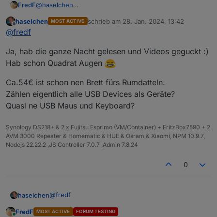
FredF
@
haselchen
Basic, reicht mir. Es gibt gelegentlich upgrade Angebote,
haselchen
schrieb am
28. Jan. 2024, 13:42
MOST ACTIVE
so zu Weihnachten oder so.
zuletzt editiert von
Offline
@
fredf
Das es einen free trial gibt weisst du?
Ja, hab die ganze Nacht gelesen und Videos geguckt :)
Hab schon Quadrat Augen
Ca.54€ ist schon nen Brett fürs Rumdatteln.
Zählen eigentlich alle USB Devices als Geräte?
Quasi ne USB Maus und Keyboard?
Synology DS218+ & 2 x Fujitsu Esprimo (VM/Container) + FritzBox7590 + 2
AVM 3000 Repeater & Homematic & HUE & Osram & Xiaomi, NPM 10.9.7,
Nodejs 22.22.2 ,JS Controller 7.0.7 ,Admin 7.8.24
0
@
fredf
haselchen
FredF
MOST ACTIVE
FORUM TESTING
Ja, hab die ganze Nacht gelesen und Videos