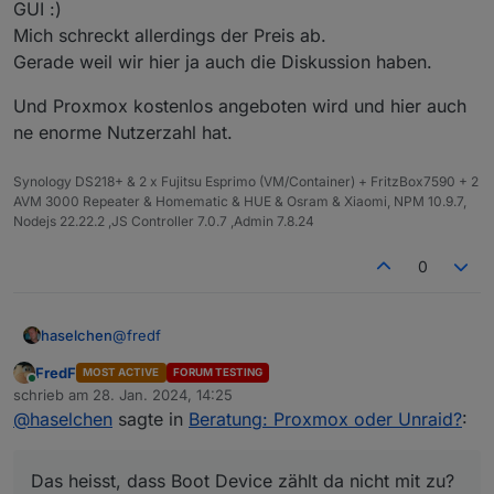
GUI :)
Mich schreckt allerdings der Preis ab.
Gerade weil wir hier ja auch die Diskussion haben.
Und Proxmox kostenlos angeboten wird und hier auch
ne enorme Nutzerzahl hat.
Synology DS218+ & 2 x Fujitsu Esprimo (VM/Container) + FritzBox7590 + 2
AVM 3000 Repeater & Homematic & HUE & Osram & Xiaomi, NPM 10.9.7,
Nodejs 22.22.2 ,JS Controller 7.0.7 ,Admin 7.8.24
0
@
fredf
haselchen
FredF
MOST ACTIVE
FORUM TESTING
Das heisst, dass Boot Device zählt da nicht mit zu?
Online
schrieb am
28. Jan. 2024, 14:25
zuletzt editiert von
@
haselchen
sagte in
Beratung: Proxmox oder Unraid?
:
Ich hätte ne 128GB SATA SSD und ne 500GB Nvme
M.2.
Ich denke, dass ist schon für mich völlig oversized.
Das heisst, dass Boot Device zählt da nicht mit zu?