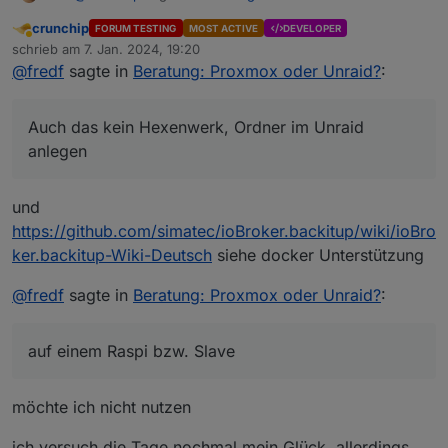
crunchip
FORUM TESTING
MOST ACTIVE
DEVELOPER
Abwesend
unter anderem bei backitup,
schrieb am
7. Jan. 2024, 19:20
zuletzt editiert von
@
fredf
sagte in
Beratung: Proxmox oder Unraid?
:
Auch das kein Hexenwerk, Ordner im Unraid anlegen
wohin die Backups sollen, Nutzer im Unraid mit
Auch das kein Hexenwerk, Ordner im Unraid
Passwort anlegen und für diesen Ordner
anlegen
ein Problem mit meinem Bluetooth
Schreib/Leserechte geben
Hier meine Einstellungen von Backitup, IP ist die vom
Unraid Server:
und
Auch hierfür nutze ich einen Raspi Slave
https://github.com/simatec/ioBroker.backitup/wiki/ioBro
ker.backitup-Wiki-Deutsch
siehe docker Unterstützung
dann müsste ich noch die Wetterstation zum laufen
bekomme
@
fredf
sagte in
Beratung: Proxmox oder Unraid?
:
Nutze ich nicht, aber könnte doch auch auf einem Raspi
bzw. Slave laufen
auf einem Raspi bzw. Slave
möchte ich nicht nutzen
ich versuch die Tage nochmal mein Glück, allerdings