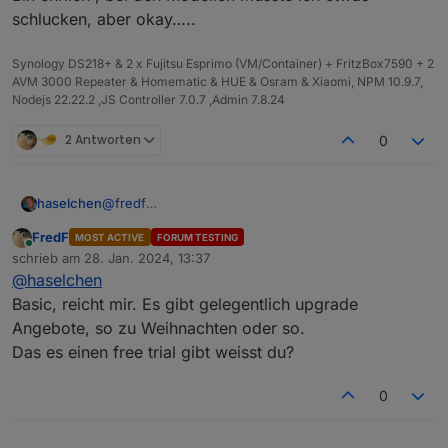
https://github.com/simatec/ioBroker.backitup/wiki/i
schlucken, aber okay…..
oBroker.backitup-Wiki-Deutsch
siehe docker
Unterstützung
Synology DS218+ & 2 x Fujitsu Esprimo (VM/Container) + FritzBox7590 + 2
AVM 3000 Repeater & Homematic & HUE & Osram & Xiaomi, NPM 10.9.7,
Nodejs 22.22.2 ,JS Controller 7.0.7 ,Admin 7.8.24
2 Antworten
0
@
fredf
haselchen
@
crunchip
FredF
MOST ACTIVE
FORUM TESTING
Hab mir einfach zum Basteln und mehr lernen einen
Online
schrieb am
28. Jan. 2024, 13:37
Desktop PC ersteigert (Fujitsu Esprimo).
zuletzt editiert von
@
haselchen
Ich schaue seit Tagen Videos von OS , die man nun
benutzen könnte.
Basic, reicht mir. Es gibt gelegentlich upgrade
Bei Unraid bin ich länger hängengeblieben.
Angebote, so zu Weihnachten oder so.
Welche Lizenz habt ihr gekauft?
Das es einen free trial gibt weisst du?
Bin ehrlich , bei den Modellen musste ich etwas
schlucken, aber okay…..
0