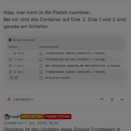
Naja, man kann ja die Platten zuordnen.
Bei mir sind alle Container auf Disk 3, Disk 1 und 2 sind
gerade am Schlafen.
1 Antwort
0
FredF
MOST ACTIVE
FORUM TESTING
Online
schrieb am
7. Jan. 2024, 16:59
zuletzt editiert von
Übrigens ist das Updaten eines Docker Containers in