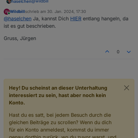
@
wildbill
haselchen
Wildbill
schrieb am
30. Jan. 2024, 17:30
W
Also Stick rein und 128GB geballte Proxmox
zuletzt editiert von
Online
@
haselchen
Ja, kannst Dich
HIER
entlang hangeln, da
Freude? :)
ist es gut beschrieben.
Gruss, Jürgen
0
Hey! Du scheinst an dieser Unterhaltung
interessiert zu sein, hast aber noch kein
Konto.
Hast du es satt, bei jedem Besuch durch die
gleichen Beiträge zu scrollen? Wenn du dich
für ein Konto anmeldest, kommst du immer
genau dorthin zurück, wo du zuvor warst, und