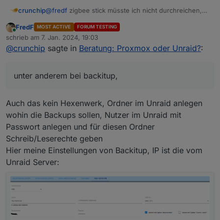
@
fredf
zigbee stick müsste ich nicht durchreichen,
crunchip
läuft extern per Lan
FredF
MOST ACTIVE
FORUM TESTING
hab ja schon mal versucht iobroker als docker zu
zu guter letzt hab ich noch ein Problem mit meinem
Online
schrieb am
7. Jan. 2024, 19:03
installieren, allerdings sind dann noch ein paar
Bluetooth, bekomm den nimmer zum laufen wenn ich
zuletzt editiert von
@
crunchip
sagte in
Beratung: Proxmox oder Unraid?
:
Einstellungen zu tätigen, unter anderem bei backitup,
das backup einspiele, lauf in das selbe Problem wie
dann müsste ich noch die Wetterstation zum laufen
HIER
bekommen, siehe
und dann müsst ich schauen ob ich generell
unter anderem bei backitup,
https://github.com/SBorg2014/WLAN-
bluetooth im docker zum laufen bekomm
Wetterstation/wiki/Installation---Docker
, noch kein
Plan wie
Auch das kein Hexenwerk, Ordner im Unraid anlegen
und noch diverse andere Kleinigkeiten
wohin die Backups sollen, Nutzer im Unraid mit
Passwort anlegen und für diesen Ordner
Schreib/Leserechte geben
Hier meine Einstellungen von Backitup, IP ist die vom
Unraid Server: