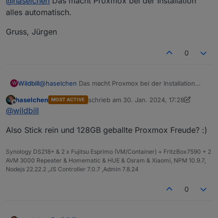
@
haselchen
Das macht Proxmox bei der Installation
Ich weiss genau, in Zukunft werde ich mir Unraid
kaufen, aber erstmal die eine Software
alles automatisch.
ausprobieren.
Ich bin Windoof Kind. Da kenne ich mich
Gruss, Jürgen
einigermassen aus, wie bekomme ich für Proxmox
ne SSD komplett nackig?
0
Momentan ist WIN11 drauf.
Hab zum Basteln nen Desktop PC geschossen und
da für Firmware Updates Windows aufgespielt.
@
haselchen
Das macht Proxmox bei der Installation
Wildbill
Für Proxmox möchte ich die 128GB komplett
W
alles automatisch.
gelöscht und frei haben.
haselchen
schrieb am
30. Jan. 2024, 17:28
MOST ACTIVE
Gruss, Jürgen
zuletzt editiert von haselchen
Offline
@
wildbill
Also Stick rein und 128GB geballte Proxmox Freude? :)
Synology DS218+ & 2 x Fujitsu Esprimo (VM/Container) + FritzBox7590 + 2
AVM 3000 Repeater & Homematic & HUE & Osram & Xiaomi, NPM 10.9.7,
Nodejs 22.22.2 ,JS Controller 7.0.7 ,Admin 7.8.24
0