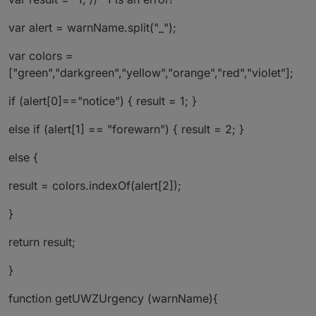
var alert = warnName.split("_");
var colors =
["green","darkgreen","yellow","orange","red","violet"];
if (alert[0]=="notice") { result = 1; }
else if (alert[1] == "forewarn") { result = 2; }
else {
result = colors.indexOf(alert[2]);
}
return result;
}
function getUWZUrgency (warnName){