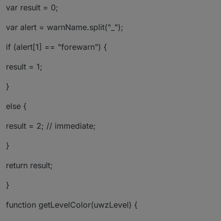
var result = 0;
var alert = warnName.split("_");
if (alert[1] == "forewarn") {
result = 1;
}
else {
result = 2; // immediate;
}
return result;
}
function getLevelColor(uwzLevel) {