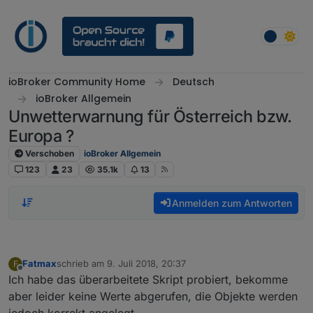
Weiter zum Inhalt
ioBroker Community Home
Deutsch
ioBroker Allgemein
Unwetterwarnung für Österreich bzw.
Europa ?
Verschoben
ioBroker Allgemein
123
23
35.1k
13
Anmelden zum Antworten
Fatmax
schrieb am
9. Juli 2018, 20:37
F
zuletzt editiert von
Offline
Ich habe das überarbeitete Skript probiert, bekomme
aber leider keine Werte abgerufen, die Objekte werden
jedoch korrekt angelegt.