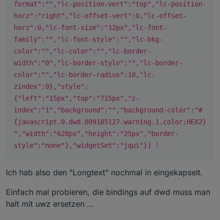
format":"","lc-position-vert":"top","lc-position-
horz":"right","lc-offset-vert":0,"lc-offset-
horz":0,"lc-font-size":"12px","lc-font-
family":"","lc-font-style":"","lc-bkg-
color":"","lc-color":"","lc-border-
width":"0","lc-border-style":"","lc-border-
color":"","lc-border-radius":10,"lc-
zindex":0},"style":
{"left":"15px","top":"715px","z-
index":"1","background":"","background-color":"#
{javascript.0.dwd.809185127.warning.1.color;HEX2}
","width":"628px","height":"25px","border-
style":"none"},"widgetSet":"jqui"}] !
Ich hab also den "Longtext" nochmal in eingekapselt.
Einfach mal probieren, die bindings auf dwd muss man
halt mit uwz ersetzen …