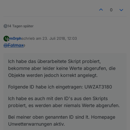
0
14 Tagen später
m0rph
schrieb am
23. Juli 2018, 12:03
M
zuletzt editiert von
Offline
@
Fatmax
:
Ich habe das überarbeitete Skript probiert,
bekomme aber leider keine Werte abgerufen, die
Objekte werden jedoch korrekt angelegt.
Folgende ID habe ich eingetragen: UWZAT3180
Ich habe es auch mit den ID's aus den Skripts
probiert, es werden aber niemals Werte abgerufen.
Bei meiner oben genannten ID sind lt. Homepage
Unwetterwarnungen aktiv.