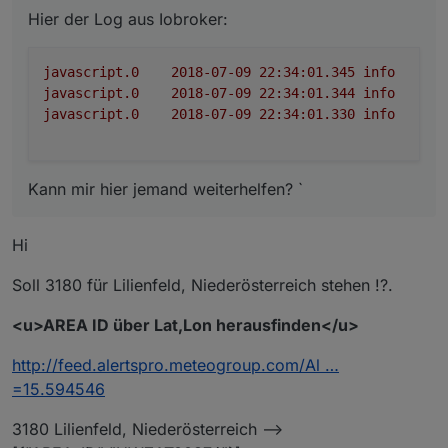
Hier der Log aus Iobroker:
javascript.0
2018-07-09 22:34:01.345	
info
sc
javascript.0
2018-07-09 22:34:01.344	
info
sc
javascript.0
2018-07-09 22:34:01.330	
info
sc
Kann mir hier jemand weiterhelfen? `
Hi
Soll 3180 für Lilienfeld, Niederösterreich stehen !?.
<u>AREA ID über Lat,Lon herausfinden</u>
http://feed.alertspro.meteogroup.com/Al …
=15.594546
3180 Lilienfeld, Niederösterreich -->