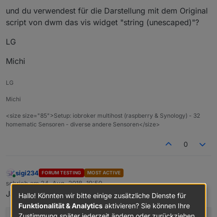
und du verwendest für die Darstellung mit dem Original
script von dwm das vis widget "string (unescaped)"?
LG
Michi
LG
Michi
<size size="85">Setup: iobroker multihost (raspberry & Synology) - 32
homematic Sensoren - diverse andere Sensoren</size>
0
sigi234
FORUM TESTING
MOST ACTIVE
Online
schrieb am
24. Aug. 2018, 19:50
zuletzt editiert von
Ja, und das Skript(Auszug davon) …...
Hallo! Könnten wir bitte einige zusätzliche Dienste für
Funktionalität & Analytics
aktivieren? Sie können Ihre
Zustimmung später jederzeit ändern oder zurückziehen.