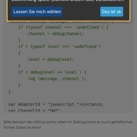
var debuglevel = 1;

var debugchannel = 'info';

Lassen Sie mich wählen
Das ist ok
    if (typeof channel === 'undefined') {

        channel = debugchannel;

    }

    if ( typeof level === 'undefined')

    {

        level = debuglevel;

    }

    if ( debuglevel >= level ) {

        log (message, channel );

    }

var AdapterId = "javascript."+instance;

var ChannelId = "UWZ";

Bitte benutzt das Voting rechts unten im Beitrag wenn er euch geholfen hat.
var forceInitStates = false;

Immer Daten sichern!
var numOfWarnings = 3;
