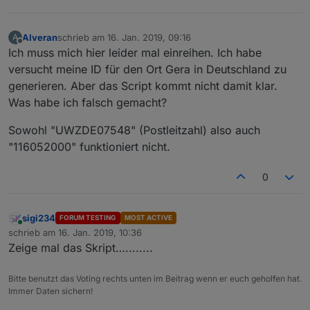
Alveran
schrieb am
16. Jan. 2019, 09:16
A
zuletzt editiert von
Offline
Ich muss mich hier leider mal einreihen. Ich habe
versucht meine ID für den Ort Gera in Deutschland zu
generieren. Aber das Script kommt nicht damit klar.
Was habe ich falsch gemacht?
Sowohl "UWZDE07548" (Postleitzahl) also auch
"116052000" funktioniert nicht.
0
sigi234
FORUM TESTING
MOST ACTIVE
Online
schrieb am
16. Jan. 2019, 10:36
zuletzt editiert von
Zeige mal das Skript…........
Bitte benutzt das Voting rechts unten im Beitrag wenn er euch geholfen hat.
Immer Daten sichern!