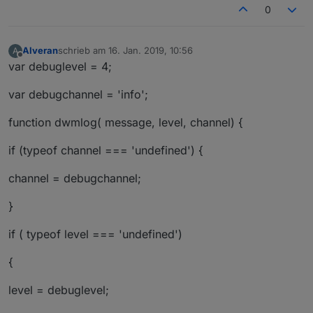
0
Alveran
schrieb am
16. Jan. 2019, 10:56
A
zuletzt editiert von
Offline
var debuglevel = 4;
var debugchannel = 'info';
function dwmlog( message, level, channel) {
if (typeof channel === 'undefined') {
channel = debugchannel;
}
if ( typeof level === 'undefined')
{
level = debuglevel;