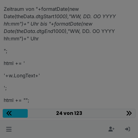
Zeitraum von "+formatDate(new
Date(theData.dtgStart
1000),"WW, DD. OO YYYY
hh:mm")+" Uhr bis "+formatDate(new
Date(theData.dtgEnd
1000),"WW, DD. OO YYYY
hh:mm")+" Uhr
";
html += '
'+w.LongText+'
';
html += "";
return html;
24 von 123
}
function processResultEntry(w) {