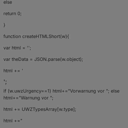
else
return 0;
}
function createHTMLShort(w){
var html = '';
var theData = JSON.parse(w.object);
html += '
';
if (w.uwzUrgency==1) html+="Vorwarnung vor "; else
html+="Warnung vor ";
html += UWZTypesArray[w.type];
html +="