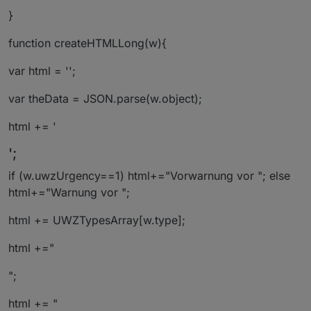
}
function createHTMLLong(w){
var html = '';
var theData = JSON.parse(w.object);
html += '
';
if (w.uwzUrgency==1) html+="Vorwarnung vor "; else
html+="Warnung vor ";
html += UWZTypesArray[w.type];
html +="
";
html += "