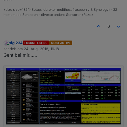
<size size="85">Setup: iobroker multihost (raspberry & Synology) - 32
homematic Sensoren - diverse andere Sensoren</size>
0
sigi234
FORUM TESTING
MOST ACTIVE
Online
schrieb am
24. Aug. 2018, 19:18
zuletzt editiert von
Geht bei mir…...