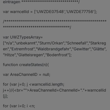
eintragen *****************************/
var warncellid = ['UWZDE07548','UWZDE77756'];
/****************************************************
**********************************/
var UWZTypesArray=
["n/a","unbekannt","Sturm/Orkan","Schneefall","Starkreg
en","Extremfrost","Waldbrandgefahr","Gewitter","Glätte",
"Hitze","Glatteisregen","Bodenfrost"];
function createStates(n){
var AreaChannelID = null;
for (var j=0; j <warncellid.length;
j++)/{<br="">AreaChannelId=ChannelId+"."+warncellid
[j];
for (var i=0; i <n;