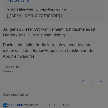
=15.594546
3180 Lilienfeld, Niederösterreich -->
[{"AREA_ID":"UWZAT00374"}] `
Ja, genau dieser Ort war gemeint. Ich dachte es ist
Länderkürzel + Postleitzahl richtig.
Danke jedenfalls für die Info, ich verwende aber
mittlerweile den Radar-Adapter, da funktioniert der
Abruf einwandfrei.
Liebe Grüße,
Fatmax
0
24 Tagen später
n990090
schrieb am
16. Aug. 2018, 20:18
N
zuletzt editiert von