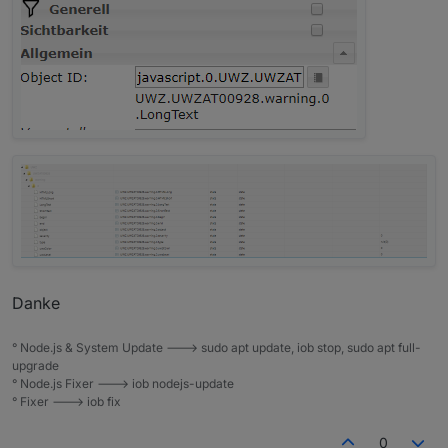
Danke
° Node.js & System Update ---> sudo apt update, iob stop, sudo apt full-
upgrade
° Node.js Fixer ---> iob nodejs-update
° Fixer ---> iob fix
0