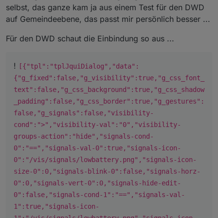
selbst, das ganze kam ja aus einem Test für den DWD
auf Gemeindeebene, das passt mir persönlich besser ...
Für den DWD schaut die Einbindung so aus ...
!
[{"tpl":"tplJquiDialog","data":
{"g_fixed":false,"g_visibility":true,"g_css_font_
text":false,"g_css_background":true,"g_css_shadow
_padding":false,"g_css_border":true,"g_gestures":
false,"g_signals":false,"visibility-
cond":">","visibility-val":"0","visibility-
groups-action":"hide","signals-cond-
0":"==","signals-val-0":true,"signals-icon-
0":"/vis/signals/lowbattery.png","signals-icon-
size-0":0,"signals-blink-0":false,"signals-horz-
0":0,"signals-vert-0":0,"signals-hide-edit-
0":false,"signals-cond-1":"==","signals-val-
1":true,"signals-icon-
1":"/vis/signals/lowbattery.png","signals-icon-