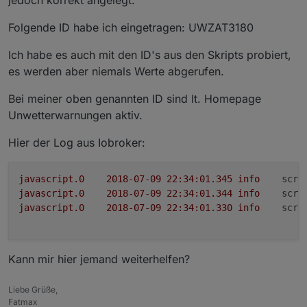
Folgende ID habe ich eingetragen: UWZAT3180
Ich habe es auch mit den ID's aus den Skripts probiert,
es werden aber niemals Werte abgerufen.
Bei meiner oben genannten ID sind lt. Homepage
Unwetterwarnungen aktiv.
Hier der Log aus Iobroker:
javascript.0
2018-07-09 22:34:01.345	
info
scri
javascript.0
2018-07-09 22:34:01.344	
info
scri
javascript.0
2018-07-09 22:34:01.330	
info
scri
Kann mir hier jemand weiterhelfen?
Liebe Grüße,
Fatmax