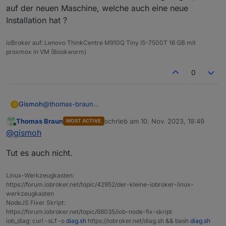
auf der neuen Maschine, welche auch eine neue
Installation hat ?
ioBroker auf: Lenovo ThinkCentre M910Q Tiny i5-7500T 16 GB mit
proxmox in VM (Bookworm)
0
Gismoh
@
thomas-braun
G
Aber warum sollte das backup einspielen auf der alten
Thomas Braun
schrieb am
10. Nov. 2023, 19:49
MOST ACTIVE
Maschine bei frischer Installation besser gelingen, als
zuletzt editiert von
Online
@
gismoh
auf der neuen Maschine, welche auch eine neue
Installation hat ?
Tut es auch nicht.
Linux-Werkzeugkasten:
https://forum.iobroker.net/topic/42952/der-kleine-iobroker-linux-
werkzeugkasten
NodeJS Fixer Skript:
https://forum.iobroker.net/topic/68035/iob-node-fix-skript
iob_diag: curl -sLf -o
diag.sh
https://iobroker.net/diag.sh && bash
diag.sh