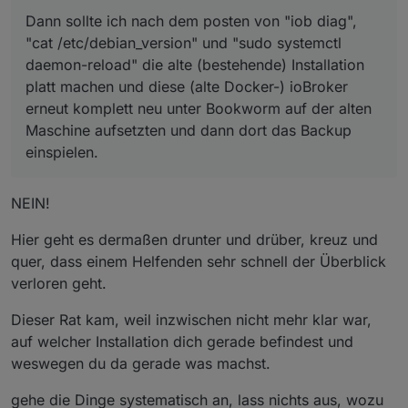
ohne das es wieder (funktionierend) installiert werden
upgedatet, das im Stable keine weiteren Updates mehr
was das bringen sollte, wenn ich doch eine neue
konnte. Und auch hatte ich das ble auf dem neuem
angeboten wurden.
Bookworm Installation auf der neuen Maschine habe
Dann sollte ich nach dem posten von "iob diag",
system deinstalliert vor der backupeinspielung, mit
Dann sollte ich nach dem posten von "iob diag", "cat
und eh darauf umziehen möchte.
"cat /etc/debian_version" und "sudo systemctl
selbem ergebnis - also das sich das ble nicht mehr
/etc/debian_version" und "sudo systemctl daemon-
Oder ist die Vermutung das meine neue Maschine
daemon-reload" die alte (bestehende) Installation
installieren ließ.
reload"
die alte
(bestehende) Installation platt machen
nicht für ioBroker geeignet ist, obwohl die frische
platt machen und diese (alte Docker-) ioBroker
und diese (alte Docker-) ioBroker erneut komplett neu
Installation dort funktionierte?
unter Bookworm auf
der alten Maschine
aufsetzten
erneut komplett neu unter Bookworm auf der alten
und dann dort das Backup einspielen.
Maschine aufsetzten und dann dort das Backup
einspielen.
NEIN!
Hier geht es dermaßen drunter und drüber, kreuz und
quer, dass einem Helfenden sehr schnell der Überblick
verloren geht.
Dieser Rat kam, weil inzwischen nicht mehr klar war,
auf welcher Installation dich gerade befindest und
weswegen du da gerade was machst.
gehe die Dinge systematisch an, lass nichts aus, wozu