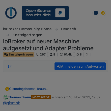
Weiter zum Inhalt
ioBroker Community Home
Deutsch
Einsteigerfragen
ioBroker auf neuer Maschine
aufgesetzt und Adapter Probleme
Einsteigerfragen
267
8
61.4k
8
Anmelden zum Antworten
Gismoh
@
thomas-braun
G
ja, vor gestern war es auch noch Buster ;)
Thomas Braun
schrieb am
10. Nov. 2023, 19:32
MOST ACTIVE
zuletzt editiert von
Online
@
gismoh