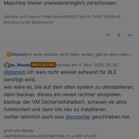
Maschine immer unwiederbringlich zerschossen.
ioBroker auf: Lenovo ThinkCentre M910Q Tiny i5-7500T 16 GB mit
proxmox in VM (Bookworm)
0
Ich weis wirklich nicht mehr weiter, gibt es denn keine
Gismoh
G
Möglichkeit von meinem aktuell noch laufenden
da_Woody
schrieb am
11. Nov. 2023, 05:30
MOST ACTIVE
System (Raspi4/docker),
Allerdings wurde nach dem Einspielen des Backups
zuletzt editiert von
Online
@
gismoh
ich weis nicht wieviel aufwand für BLE
den ioB auf eine neue Maschine (hier: Proxmox -VM)
auf der neuen Maschine der ble (welches vorher auf
zu importieren? Das Backup von BackItUp kann ich
der neuen Maschine aktiv lief) immer zerschossen -
benötigt wird.
jederzeit auf der alten Maschine starten, ist laut
so das ich diesen nicht mehr herstellen kann, auch
wie wäre es, ble auf dem alten system zu deinstallieren,
Eigenanlyse auch immer erfolgreich.
nicht mit der bisherigen Hilfe aus dem Forum. Habe
dann backup, dieses am neuen rechner einspielen.
nun schon zich Varianten durch - aber bisher ist der
backup der VM (sicherheitshalber), schauen ob alles
Ergebniss immer gleich = das vorher laufende ble wird
auf der neuen Maschine immer unwiederbringlich
funktioniert und dann ble neu zu installieren.
zerschossen.
vorher latürnich auch was
@
crunchip
geschrieben hat.
gruß vom Woody
HAPPINESS is not a DESTINATION, it's a WAY of LIFE!