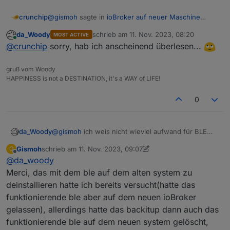
@
gismoh
sagte in
ioBroker auf neuer Maschine
crunchip
aufgesetzt und Adapter Probleme
:
da_Woody
schrieb am
11. Nov. 2023, 08:20
MOST ACTIVE
zuletzt editiert von
Online
Erledigt, musste das PW erneut eingeben, dann
@
crunchip
sorry, hab ich anscheinend überlesen...
hat es geklappt - also hatte iob irgendwie das
nein, das kam durch das Update des Adapters
PW verloren.
gruß vom Woody
HAPPINESS is not a DESTINATION, it's a WAY of LIFE!
3.0.3 (25.09.2023)

0
@
da_woody
sagte in
ioBroker auf neuer Maschine
aufgesetzt und Adapter Probleme
:
wie wäre es, ble auf dem alten system zu
da_Woody
@
gismoh
ich weis nicht wieviel aufwand für BLE
deinstallieren, dann backup, dieses am neuen
benötigt wird.
hatte ich ja schon vorgeschlagen, daher sollte er ja
rechner einspielen.
Gismoh
schrieb am
11. Nov. 2023, 09:07
G
wie wäre es, ble auf dem alten system zu
zuletzt editiert von Gismoh
11. Nov. 2023, 10:12
Offline
sein altes System aber erst auf aktuellen Stand
@
da_woody
deinstallieren, dann backup, dieses am neuen
bringen, da es zuvor nicht erfolgreich geklappt hatte
rechner einspielen.
Merci, das mit dem ble auf dem alten system zu
backup der VM (sicherheitshalber), schauen ob
deinstallieren hatte ich bereits versucht(hatte das
alles funktioniert und dann ble neu zu installieren.
funktionierende ble aber auf dem neuen ioBroker
vorher latürnich auch was
@
crunchip
geschrieben
gelassen), allerdings hatte das backitup dann auch das
hat.
funktionierende ble auf dem neuen system gelöscht,