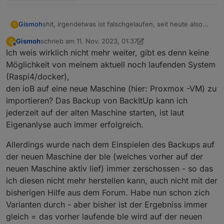
shit, irgendetwas ist falschgelaufen, seit heute also
Gismoh
G
seit ca. 6h haben angeblich alle Tasmotas, welche
Gismoh
schrieb am
11. Nov. 2023, 01:37
G
über Sonoff laufen angeblich:
zuletzt editiert von Gismoh
11. Nov. 2023, 02:48
Offline
Ich weis wirklich nicht mehr weiter, gibt es denn keine
Und nicht nur angeblich - die werte werden nicht
Möglichkeit von meinem aktuell noch laufenden System
mehr aktualisiert.
(Raspi4/docker),
Nicht gut ;( - damit hatte ich bislang noch nie Probleme
Edit:
den ioB auf eine neue Maschine (hier: Proxmox -VM) zu
gehabt.
Erledigt, musste das PW erneut eingeben, dann hat es
geklappt - also hatte iob irgendwie das PW verloren.
importieren? Das Backup von BackItUp kann ich
jederzeit auf der alten Maschine starten, ist laut
Eigenanlyse auch immer erfolgreich.
Allerdings wurde nach dem Einspielen des Backups auf
der neuen Maschine der ble (welches vorher auf der
neuen Maschine aktiv lief) immer zerschossen - so das
ich diesen nicht mehr herstellen kann, auch nicht mit der
bisherigen Hilfe aus dem Forum. Habe nun schon zich
Varianten durch - aber bisher ist der Ergebniss immer
gleich = das vorher laufende ble wird auf der neuen