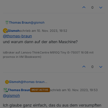
0
@
gismoh
Thomas Braun
Gismoh
schrieb am
10. Nov. 2023, 19:52
G
Tut es auch nicht.
zuletzt editiert von
Offline
@
thomas-braun
und warum dann auf der alten Maschine?
ioBroker auf: Lenovo ThinkCentre M910Q Tiny i5-7500T 16 GB mit
proxmox in VM (Bookworm)
0
Gismoh
@
thomas-braun
G
und warum dann auf der alten Maschine?
Thomas Braun
schrieb am
10. Nov. 2023, 19:53
MOST ACTIVE
zuletzt editiert von
Online
@
gismoh
Ich glaube ganz einfach, das du aus dem versumpften