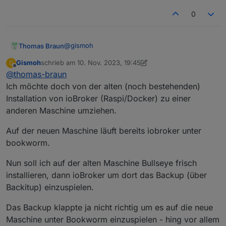
0
@
gismoh
Thomas Braun
Gismoh
schrieb am
10. Nov. 2023, 19:45
G
Hast du kein aktuelles Backup?
zuletzt editiert von Gismoh
11. Okt. 2023, 20:45
Offline
@
thomas-braun
Die Basis ist wohl komplett wurmstichig da.
Ich möchte doch von der alten (noch bestehenden)
Installation von ioBroker (Raspi/Docker) zu einer
anderen Maschine umziehen.
Auf der neuen Maschine läuft bereits iobroker unter
bookworm.
Nun soll ich auf der alten Maschine Bullseye frisch
installieren, dann ioBroker um dort das Backup (über
Backitup) einzuspielen.
Das Backup klappte ja nicht richtig um es auf die neue
Maschine unter Bookworm einzuspielen - hing vor allem