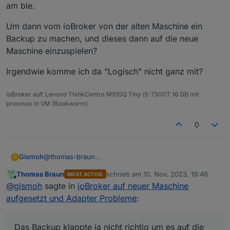
am ble.
Um dann vom ioBroker von der alten Maschine ein
Backup zu machen, und dieses dann auf die neue
Maschine einzuspielen?
Irgendwie komme ich da "Logisch" nicht ganz mit?
ioBroker auf: Lenovo ThinkCentre M910Q Tiny i5-7500T 16 GB mit
proxmox in VM (Bookworm)
0
@
thomas-braun
Gismoh
G
Ich möchte doch von der alten (noch bestehenden)
Thomas Braun
schrieb am
10. Nov. 2023, 19:46
MOST ACTIVE
Installation von ioBroker (Raspi/Docker) zu einer
Auf der neuen Maschine läuft bereits iobroker unter
zuletzt editiert von
Online
@
gismoh
sagte in
ioBroker auf neuer Maschine
anderen Maschine umziehen.
bookworm.
Nun soll ich auf der alten Maschine Bullseye frisch
aufgesetzt und Adapter Probleme
:
installieren, dann ioBroker um dort das Backup (über
Backitup) einzuspielen.
Das Backup klappte ja nicht richtig um es auf die neue
Maschine unter Bookworm einzuspielen - hing vor
Das Backup klappte ja nicht richtig um es auf die