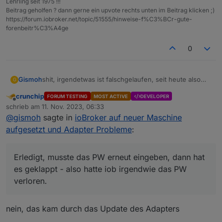
Lehrling seit 1975 !!!
Beitrag geholfen ? dann gerne ein upvote rechts unten im Beitrag klicken ;)
https://forum.iobroker.net/topic/51555/hinweise-f%C3%BCr-gute-
forenbeitr%C3%A4ge
0
shit, irgendetwas ist falschgelaufen, seit heute also
Gismoh
G
seit ca. 6h haben angeblich alle Tasmotas, welche
crunchip
FORUM TESTING
MOST ACTIVE
DEVELOPER
über Sonoff laufen angeblich:
Offline
schrieb am
11. Nov. 2023, 06:33
zuletzt editiert von
Und nicht nur angeblich - die werte werden nicht
@
gismoh
sagte in
ioBroker auf neuer Maschine
mehr aktualisiert.
aufgesetzt und Adapter Probleme
:
Nicht gut ;( - damit hatte ich bislang noch nie Probleme
Edit:
gehabt.
Erledigt, musste das PW erneut eingeben, dann hat es
geklappt - also hatte iob irgendwie das PW verloren.
Erledigt, musste das PW erneut eingeben, dann hat
es geklappt - also hatte iob irgendwie das PW
verloren.
nein, das kam durch das Update des Adapters