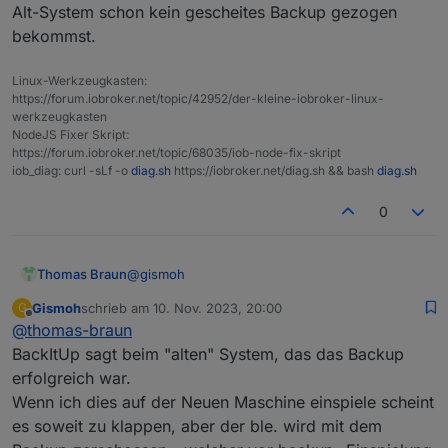
Alt-System schon kein gescheites Backup gezogen
bekommst.
Linux-Werkzeugkasten:
https://forum.iobroker.net/topic/42952/der-kleine-iobroker-linux-
werkzeugkasten
NodeJS Fixer Skript:
https://forum.iobroker.net/topic/68035/iob-node-fix-skript
iob_diag: curl -sLf -o
diag.sh
https://iobroker.net/diag.sh && bash
diag.sh
0
@
gismoh
Thomas Braun
Gismoh
schrieb am
10. Nov. 2023, 20:00
G
Ich glaube ganz einfach, das du aus dem
zuletzt editiert von
Offline
@
thomas-braun
versumpften Alt-System schon kein gescheites
Backup gezogen bekommst.
BackItUp sagt beim "alten" System, das das Backup
erfolgreich war.
Wenn ich dies auf der Neuen Maschine einspiele scheint
es soweit zu klappen, aber der ble. wird mit dem