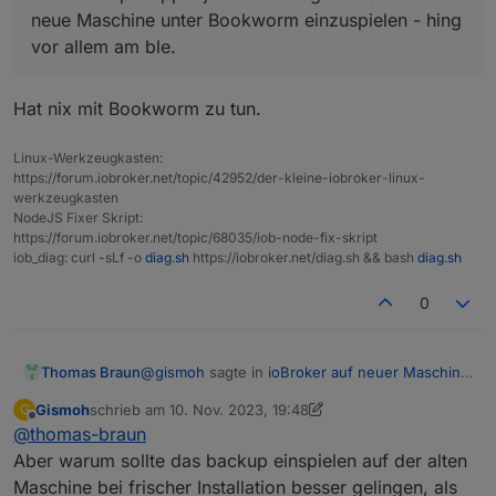
allem am ble.
Um dann vom ioBroker von der alten Maschine ein
neue Maschine unter Bookworm einzuspielen - hing
Backup zu machen, und dieses dann auf die neue
vor allem am ble.
Maschine einzuspielen?
Irgendwie komme ich da "Logisch" nicht ganz mit?
Hat nix mit Bookworm zu tun.
Linux-Werkzeugkasten:
https://forum.iobroker.net/topic/42952/der-kleine-iobroker-linux-
werkzeugkasten
NodeJS Fixer Skript:
https://forum.iobroker.net/topic/68035/iob-node-fix-skript
iob_diag: curl -sLf -o
diag.sh
https://iobroker.net/diag.sh && bash
diag.sh
0
@
gismoh
sagte in
ioBroker auf neuer Maschine
Thomas Braun
aufgesetzt und Adapter Probleme
:
Gismoh
schrieb am
10. Nov. 2023, 19:48
G
zuletzt editiert von Gismoh
11. Okt. 2023, 20:48
Offline
@
thomas-braun
Das Backup klappte ja nicht richtig um es
auf die neue Maschine unter Bookworm
Aber warum sollte das backup einspielen auf der alten
Hat nix mit Bookworm zu tun.
einzuspielen - hing vor allem am ble.
Maschine bei frischer Installation besser gelingen, als