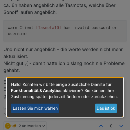
ca. 6h haben angeblich alle Tasmotas, welche über
Sonoff laufen angeblich:
warn Client
[Tasmota10]
has invalid password or
username
Und nicht nur angeblich - die werte werden nicht mehr
aktualisiert.
Nicht gut ;( - damit hatte ich bislang noch nie Probleme
gehabt.
Edit:
Hallo! Könnten wir bitte einige zusätzliche Dienste für
Erledigt, musste das PW erneut eingeben, dann hat es
Funktionalität & Analytics
aktivieren? Sie können Ihre
geklappt - also hatte iob irgendwie das PW verloren.
Zustimmung später jederzeit ändern oder zurückziehen.
Lassen Sie mich wählen
Das ist ok
ioBroker auf: Lenovo ThinkCentre M910Q Tiny i5-7500T 16 GB mit
proxmox in VM (Bookworm)
G
2 Antworten
0