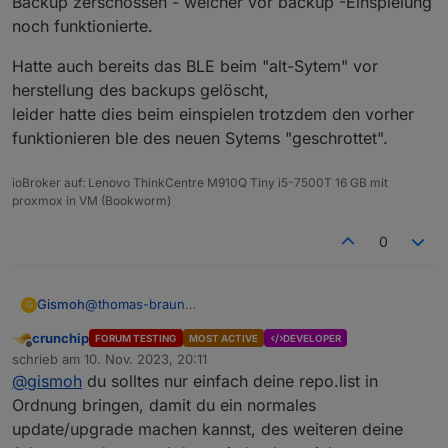
Backup zerschossen - welcher vor backup -Einspielung
noch funktionierte.
Hatte auch bereits das BLE beim "alt-Sytem" vor
herstellung des backups gelöscht,
leider hatte dies beim einspielen trotzdem den vorher
funktionieren ble des neuen Sytems "geschrottet".
ioBroker auf: Lenovo ThinkCentre M910Q Tiny i5-7500T 16 GB mit
proxmox in VM (Bookworm)
0
@
thomas-braun
Gismoh
G
BackItUp sagt beim "alten" System, das das Backup
crunchip
FORUM TESTING
MOST ACTIVE
DEVELOPER
erfolgreich war.
Hatte auch bereits das BLE beim "alt-Sytem" vor
Offline
schrieb am
10. Nov. 2023, 20:11
Wenn ich dies auf der Neuen Maschine einspiele
herstellung des backups gelöscht,
zuletzt editiert von
@
gismoh
du solltes nur einfach deine repo.list in
scheint es soweit zu klappen, aber der ble. wird mit
leider hatte dies beim einspielen trotzdem den vorher
dem Backup zerschossen - welcher vor backup -
funktionieren ble des neuen Sytems "geschrottet".
Ordnung bringen, damit du ein normales
Einspielung noch funktionierte.
update/upgrade machen kannst, des weiteren deine