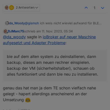
G
2 Antworten
1
da_Woody
@
gismoh
ich weis nicht wieviel aufwand für BLE
benötigt wird.
DJMarc75
schrieb am
11. Nov. 2023, 05:34
wie wäre es, ble auf dem alten system zu
zuletzt editiert von
Offline
@
da_woody
sagte in
ioBroker auf neuer Maschine
deinstallieren, dann backup, dieses am neuen
rechner einspielen.
aufgesetzt und Adapter Probleme
:
backup der VM (sicherheitshalber), schauen ob
alles funktioniert und dann ble neu zu installieren.
vorher latürnich auch was
@
crunchip
geschrieben
ble auf dem alten system zu deinstallieren, dann
hat.
backup, dieses am neuen rechner einspielen.
backup der VM (sicherheitshalber), schauen ob
alles funktioniert und dann ble neu zu installieren.
genau das hat man ja dem TE schon vielfach nahe
gelegt - hapert allerdings anscheinend an der
Umsetzung