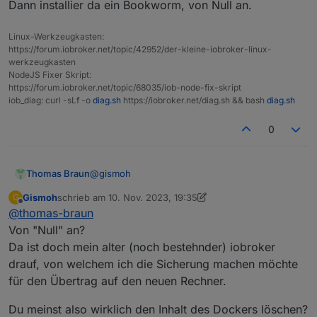
Dann installier da ein Bookworm, von Null an.
Linux-Werkzeugkasten:
https://forum.iobroker.net/topic/42952/der-kleine-iobroker-linux-
werkzeugkasten
NodeJS Fixer Skript:
https://forum.iobroker.net/topic/68035/iob-node-fix-skript
iob_diag: curl -sLf -o
diag.sh
https://iobroker.net/diag.sh && bash
diag.sh
0
@
gismoh
Thomas Braun
Gismoh
schrieb am
10. Nov. 2023, 19:35
G
Dann installier da ein Bookworm, von Null an.
zuletzt editiert von Gismoh
11. Okt. 2023, 20:36
Offline
@
thomas-braun
Von "Null" an?
Da ist doch mein alter (noch bestehnder) iobroker
drauf, von welchem ich die Sicherung machen möchte
für den Übertrag auf den neuen Rechner.
Du meinst also wirklich den Inhalt des Dockers löschen?