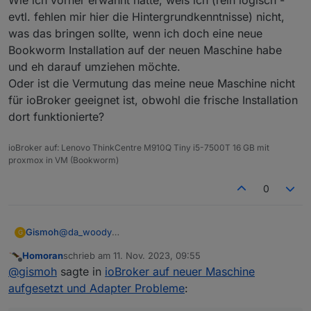
Wie ich vorher erwähnt hatte, weis ich (rein logisch -
evtl. fehlen mir hier die Hintergrundkenntnisse) nicht,
was das bringen sollte, wenn ich doch eine neue
Bookworm Installation auf der neuen Maschine habe
und eh darauf umziehen möchte.
Oder ist die Vermutung das meine neue Maschine nicht
für ioBroker geeignet ist, obwohl die frische Installation
dort funktionierte?
ioBroker auf: Lenovo ThinkCentre M910Q Tiny i5-7500T 16 GB mit
proxmox in VM (Bookworm)
0
@
da_woody
Gismoh
G
Merci, das mit dem ble auf dem alten system zu
Homoran
schrieb am
11. Nov. 2023, 09:55
deinstallieren hatte ich bereits versucht(hatte das
@
crunchip
zuletzt editiert von
Offline
@
gismoh
sagte in
ioBroker auf neuer Maschine
funktionierende ble aber auf dem neuen ioBroker
habe gestern, soweit es mir möglich war doch
gelassen), allerdings hatte das backitup dann auch das
zumindest das alte System auf die Basis von Bullseye
Wie ich vorher erwähnt hatte, weis ich (rein logisch -
aufgesetzt und Adapter Probleme
:
funktionierende ble auf dem neuen system gelöscht,
hochgezogen und alle Adapter dann soweit
evtl. fehlen mir hier die Hintergrundkenntnisse) nicht,