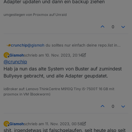
Adapter updaten und dann ein backup ziehen
umgestiegen von Proxmox auf Unraid
0
crunchip
@
gismoh
du solltes nur einfach deine repo.list in
Ordnung bringen, damit du ein normales
Gismoh
schrieb am
10. Nov. 2023, 20:14
G
update/upgrade machen kannst, des weiteren deine
zuletzt editiert von Gismoh
11. Okt. 2023, 21:15
Offline
@
crunchip
Adapter updaten und dann ein backup ziehen
Hab ja nun das alte System von Buster auf zumindest
Bullyeye gebracht, und alle Adapter geupdatet.
ioBroker auf: Lenovo ThinkCentre M910Q Tiny i5-7500T 16 GB mit
proxmox in VM (Bookworm)
0
Gismoh
schrieb am
11. Nov. 2023, 00:58
G
zuletzt editiert von Gismoh
11. Nov. 2023, 02:22
Offline
shit, irgendetwas ist falschgelaufen, seit heute also seit