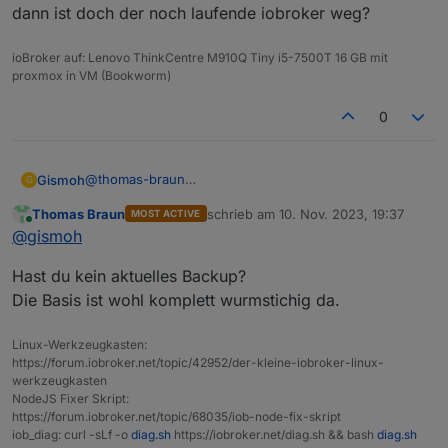
dann ist doch der noch laufende iobroker weg?
ioBroker auf: Lenovo ThinkCentre M910Q Tiny i5-7500T 16 GB mit
proxmox in VM (Bookworm)
0
@
thomas-braun
Gismoh
G
Von "Null" an?
Thomas Braun
schrieb am
10. Nov. 2023, 19:37
MOST ACTIVE
Da ist doch mein alter (noch bestehnder) iobroker
Du meinst also wirklich den Inhalt des Dockers
zuletzt editiert von
Online
@
gismoh
drauf, von welchem ich die Sicherung machen möchte
löschen? dann ist doch der noch laufende iobroker
für den Übertrag auf den neuen Rechner.
weg?
Hast du kein aktuelles Backup?
Die Basis ist wohl komplett wurmstichig da.
Linux-Werkzeugkasten:
https://forum.iobroker.net/topic/42952/der-kleine-iobroker-linux-
werkzeugkasten
NodeJS Fixer Skript:
https://forum.iobroker.net/topic/68035/iob-node-fix-skript
iob_diag: curl -sLf -o
diag.sh
https://iobroker.net/diag.sh && bash
diag.sh