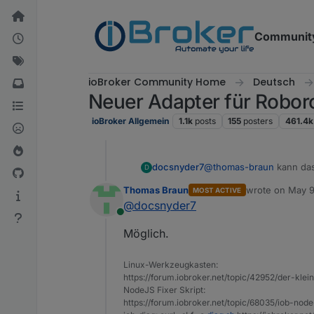
Skip to content
Communit
ioBroker Community Home
Deutsch
Neuer Adapter für Robo
ioBroker Allgemein
1.1k
posts
155
posters
461.4k
docsnyder7
@
thomas-braun
kann das
D
Thomas Braun
wrote on
May 9
MOST ACTIVE
last edited by
@
docsnyder7
Online
Möglich.
Linux-Werkzeugkasten:
https://forum.iobroker.net/topic/42952/der-kle
NodeJS Fixer Skript:
https://forum.iobroker.net/topic/68035/iob-node