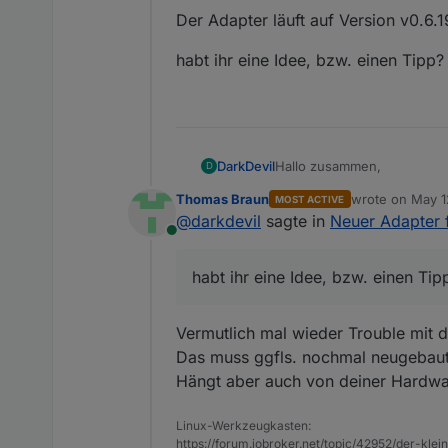
Der Adapter läuft auf Version v0.6.1
habt ihr eine Idee, bzw. einen Tipp?
Hallo zusammen,
DarkDevil
D
Thomas Braun
wrote on
May 1
MOST ACTIVE
ich habe ein Problem mit de
last edited by
@
darkdevil
sagte in
Neuer Adapter 
Online
Der Datenpunkt aktualisiert 
Ich habe den Objektbaum "m
habt ihr eine Idee, bzw. einen Tip
Der Adapter läuft auf Versio
habt ihr eine Idee, bzw. ei
Vermutlich mal wieder Trouble mit
Das muss ggfls. nochmal neugebaut
Hängt aber auch von deiner Hardwa
Linux-Werkzeugkasten:
https://forum.iobroker.net/topic/42952/der-kle