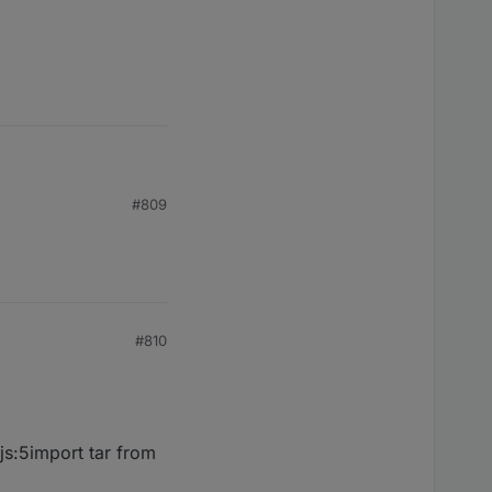
#809
#810
.js:5import tar from