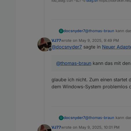
iob_diag: curl -sLf -o
diag.sh
https://iobroker.ne
docsnyder7
@
thomas-braun
kann das
D
VJ77
wrote on
May 9, 2025, 9:49 PM
last edited by
@
docsnyder7
sagte in
Neuer Adapt
Offline
@
thomas-braun
kann das mit den
glaube ich nicht. Zum einen startet
dem Windows-System problemlos den
docsnyder7
@
thomas-braun
kann das
D
VJ77
wrote on
May 9, 2025, 10:01 PM
last edited by