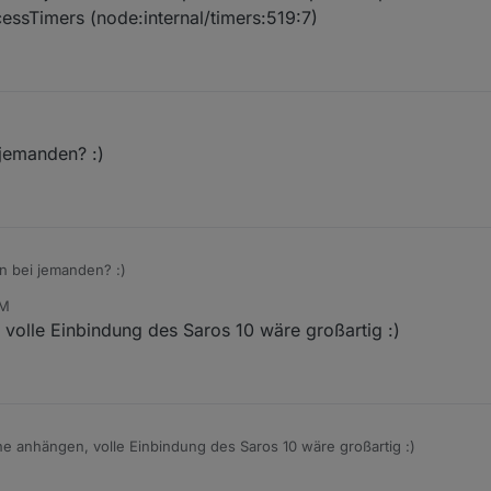
cessTimers (node:internal/timers:519:7)
:10 PM
 jemanden? :)
on bei jemanden? :)
AM
volle Einbindung des Saros 10 wäre großartig :)
e anhängen, volle Einbindung des Saros 10 wäre großartig :)