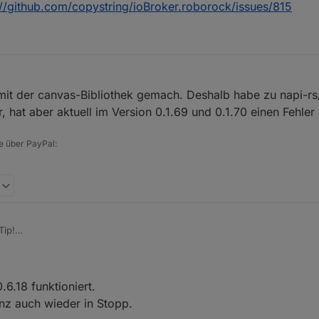
://github.com/copystring/ioBroker.roborock/issues/815
it der canvas-Bibliothek gemach. Deshalb habe zu napi-rs
, hat aber aktuell im Version 0.1.69 und 0.1.70 einen Fehler 
e über PayPal:
Tip!
Erfolg...
trag "SIGILL" im Log?
.6.18 funktioniert.
anz auch wieder in Stopp.