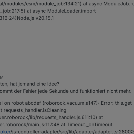
rnal/modules/esm/module_job:134:21) at async ModuleJob.r
_job:217:5) at async ModuleLoader.import
316:24)Node.js v20.15.1
AM
ten, hat jemand eine Idee?
ommt der Fehler jede Sekunde und funktioniert nicht mehr.
l on robot abcdef (roborock.vacuum.a147): Error: this.get_s
. at requests_handler.isCleaning
r.roborock/lib/requests_handler.js:611:10) at
r.roborock/main.js:117:48 at Timeout._onTimeout
roker
/js-controller-adapter/src/lib/adapter/adapter.ts:2800: