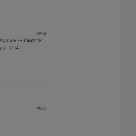
#804
/canvas-Bibliothek
auf RPi4.
#805