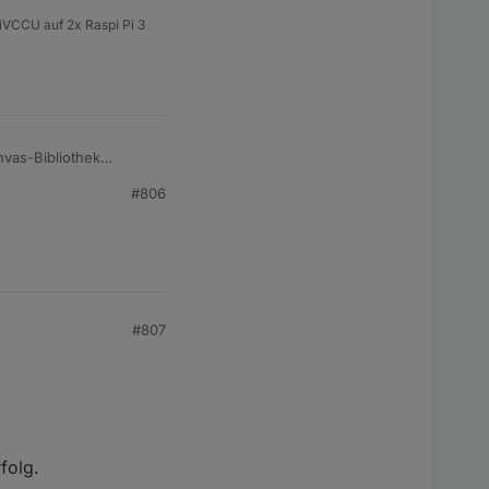
piVCCU auf 2x Raspi Pi 3
vas-Bibliothek
f RPi4.
#806
#807
folg.