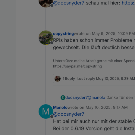
@
docsnyder7
schau mal hier:
https
Offline
copystring
wrote on
May 9, 2025, 10:09 PM
last edited by
RPIs haben schon immer Probleme m
Offline
gewechselt. Die läuft deutlich besser
Unterstütze meine Arbeit gerne mit einer Spend
https://paypal.me/copystring
1 Reply
Last reply
May 10, 2025, 9:29 AM
docsnyder7
@
manolo
Danke für den 
D
Hat bei mir leider keinen 
Manolo
wrote on
May 10, 2025, 9:17 AM
M
was bedeutet der Warnein
last edited by
@
docsnyder7
Offline
Hat bei mir auch nur mit der stable 0
Bei der 0.6.19 Version geht die Inst