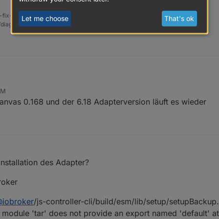
-fix-skript
Let me choose
That's ok
t/diag.sh && bash
diag.sh
able 0.6.18 funktioniert.
PM
ie Instanz auch wieder in Stopp.
vas 0.168 und der 6.18 Adapterversion läuft es wieder
Installation des Adapter?
roker
@
iobroker
/js-controller-cli/build/esm/lib/setup/setupBackup
d module 'tar' does not provide an export named 'default' at