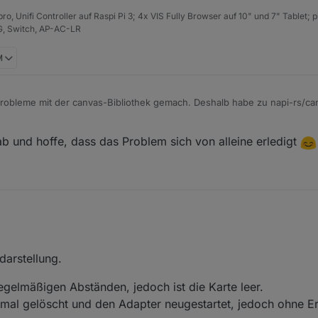
ro, Unifi Controller auf Raspi Pi 3; 4x VIS Fully Browser auf 10" und 7" Tablet; 
G, Switch, AP-AC-LR
M
obleme mit der canvas-Bibliothek gemach. Deshalb habe zu napi-rs/can
ich besser, hat aber aktuell im Version 0.1.69 und 0.1.70 einen Fehler au
b und hoffe, dass das Problem sich von alleine erledigt
darstellung.
regelmäßigen Abständen, jedoch ist die Karte leer.
al gelöscht und den Adapter neugestartet, jedoch ohne Er