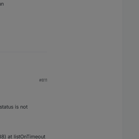
un
#811
tatus is not
38) at listOnTimeout