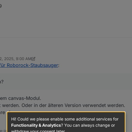
9
2, 2025, 9:00 AM
r Kartendarstellung.
 Thomas Braun
May 12, 2025, 11:01 AM
für Roborock-Staubsauger
:
sich in regelmäßigen Abständen, jedoch ist die Karte leer.
ap" einmal gelöscht und den Adapter neugestartet, jedoch ohne Erfolg
p?
n v0.6.19
nen Tipp?
 dem canvas-Modul.
 werden. Oder in der älteren Version verwendet werden.
re ab.
Hi! Could we please enable some additional services for
Functionality & Analytics
? You can always change or
ine-iobroker-linux-werkzeugkasten
withdraw your consent later.