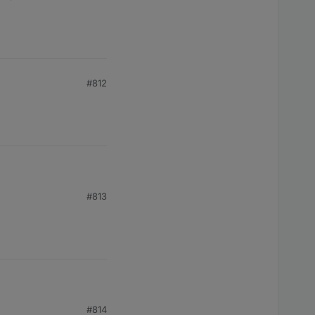
#812
#813
#814