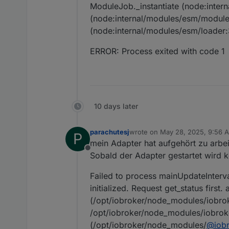
ModuleJob._instantiate (node:inte
(node:internal/modules/esm/module
(node:internal/modules/esm/loader:
ERROR: Process exited with code 1
10 days later
parachutesj
wrote on
May 28, 2025, 9:56 
P
last edited by
mein Adapter hat aufgehört zu arbei
Offline
Sobald der Adapter gestartet wird k
Failed to process mainUpdateInterva
initialized. Request get_status first
(/opt/iobroker/node_modules/iobroke
/opt/iobroker/node_modules/iobroke
(/opt/iobroker/node_modules/
@
iob