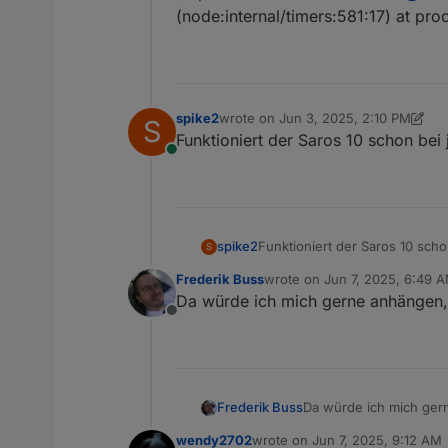
(node:internal/timers:581:17) at pro
spike2
wrote on
Jun 3, 2025, 2:10 PM
S
last edited by spike2
Jun 3, 2025, 4
Funktioniert der Saros 10 schon bei
Online
spike2
Funktioniert der Saros 10 sch
S
Frederik Buss
wrote on
Jun 7, 2025, 6:49 
last edited by
Da würde ich mich gerne anhängen, 
Offline
Frederik Buss
Da würde ich mich gern
wendy2702
wrote on
Jun 7, 2025, 9:12 AM