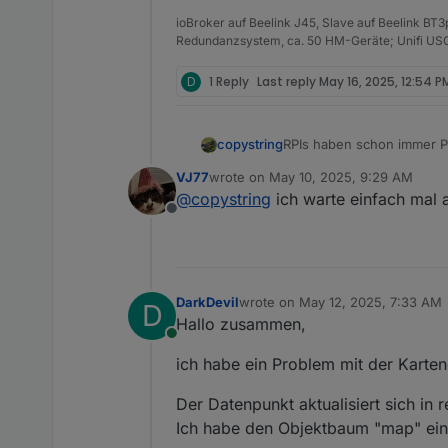
ioBroker auf Beelink J45, Slave auf Beelink BT3p
Redundanzsystem, ca. 50 HM-Geräte; Unifi US
D
1 Reply
Last reply
May 16, 2025, 12:54 P
copystring
RPIs haben schon immer Pr
gewechselt. Die läuft deutl
VJ77
wrote on
May 10, 2025, 9:29 AM
last edited by
@
copystring
ich warte einfach mal a
Offline
DarkDevil
wrote on
May 12, 2025, 7:33 AM
D
last edited by
Hallo zusammen,
Online
ich habe ein Problem mit der Karten
Der Datenpunkt aktualisiert sich in 
Ich habe den Objektbaum "map" einm