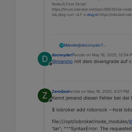
NodeJS Fixer Skript:
https://forum.iobroker.net/topic/68035/iob-node
iob_diag: curl -sLf -o
diag.sh
https://iobroker.ne
Manolo
@
docsnyder7
M
Hat bei mir auch nur mit der st
docsnyder7
wrote on
May 16, 2025, 12:54 
D
Bei der 0.6.19 Version geht d
last edited by
@
manolo
mit dem downgrade auf can
Offline
ZeroQool
wrote on
May 18, 2025, 8:57 PM
Z
last edited by
Kennt jemand diesen Fehler bei der 
Offline
$ iobroker add roborock --host iob
file:///opt/iobroker/node_modules/
'tar'; ^^^SyntaxError: The requeste