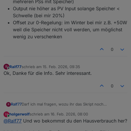
mehreren PSs mit Speicher)
Output nie höher as PV Input solange Speicher <
Schwelle (bei mir 20%)
Offset zur 0-Regelung: im Winter bei mir z.B. +50W
weil die Speicher nicht voll werden, um möglichst
wenig zu verschenken
0
Ralf77
schrieb am
15. Feb. 2026, 09:35
R
zuletzt editiert von
Offline
Ok, Danke für die Info. Sehr interessant.
0
Darf ich mal fragen, wozu ihr das Skript noch
Ralf77
R
verwendet? Die originale Regelung von Ecoflow ist
holgerwolf
schrieb am
16. Feb. 2026, 08:00
H
inzwischen doch so perfekt, dass ich gar nicht wüsste,
Einzig die AC-Überschussladung meiner 2 Delta Pro 3
zuletzt editiert von
Online
@
Ralf77
Und wo bekommst du den Hausverbrauch her?
wozu ich das Skript noch brauchen könnte.
Regel ich noch mit einem Skript und 2 Shelly-
Steckdosen. Ansonsten bietet Ecoflow inzwischen eine