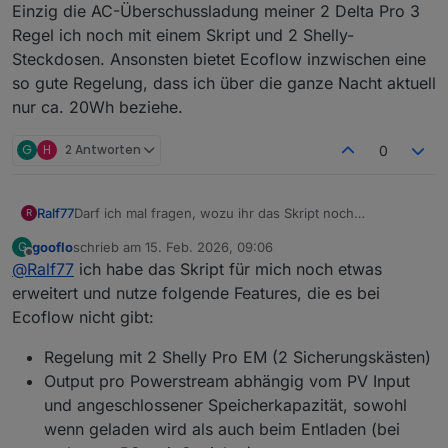
Einzig die AC-Überschussladung meiner 2 Delta Pro 3
Regel ich noch mit einem Skript und 2 Shelly-
Steckdosen. Ansonsten bietet Ecoflow inzwischen eine
so gute Regelung, dass ich über die ganze Nacht aktuell
nur ca. 20Wh beziehe.
G
H
2 Antworten
0
Darf ich mal fragen, wozu ihr das Skript noch
Ralf77
R
verwendet? Die originale Regelung von Ecoflow ist
gooflo
schrieb am
15. Feb. 2026, 09:06
G
inzwischen doch so perfekt, dass ich gar nicht wüsste,
Einzig die AC-Überschussladung meiner 2 Delta Pro 3
zuletzt editiert von
Offline
@
Ralf77
ich habe das Skript für mich noch etwas
wozu ich das Skript noch brauchen könnte.
Regel ich noch mit einem Skript und 2 Shelly-
Steckdosen. Ansonsten bietet Ecoflow inzwischen eine
erweitert und nutze folgende Features, die es bei
so gute Regelung, dass ich über die ganze Nacht aktuell
Ecoflow nicht gibt:
nur ca. 20Wh beziehe.
Regelung mit 2 Shelly Pro EM (2 Sicherungskästen)
Output pro Powerstream abhängig vom PV Input
und angeschlossener Speicherkapazität, sowohl
wenn geladen wird als auch beim Entladen (bei