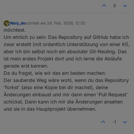
powercontrol
0
Damit könnte theoretisch auch – falls die bisherige
Schnittstelle ausfällt – eine Anbindung über die
offizielle API möglich werden.
Waly_de
schrieb am
24. Feb. 2026, 12:32
W
zuletzt editiert von
In der Admin-Oberfläche kann die letzte Version des
Offline
möchtest.
Skriptes einfach per Copy-and-paste eingefügt
Um ehrlich zu sein: Das Repository auf GitHub habe ich
werden; es sollte eigentlich alles an Einstellungen
zwar erstellt (mit ordentlich Unterstützung von einer KI),
übernommen werden.
Testet es gerne mal aus! Aber gleich vorab: In den
aber ich bin selbst noch ein absoluter Git-Neuling. Das
nächsten acht Wochen werde ich leider nicht daran
ist mein erstes Projekt dort und ich lerne die Abläufe
weiterarbeiten können. Sorry dafür! :-(
gerade erst kennen.
Es wäre toll, wenn sich jemand aus der Community
Da du fragst, wie wir das am besten machen:
findet, der das Projekt weiter vorantreiben möchte.
Viele Grüße
Der sauberste Weg wäre wohl, wenn du das Repository
Markus
'forkst' (also eine Kopie bei dir machst), deine
Änderungen einbaust und mir dann einen 'Pull Request'
schickst. Dann kann ich mir die Änderungen ansehen
und sie in das Hauptprojekt übernehmen.
-1