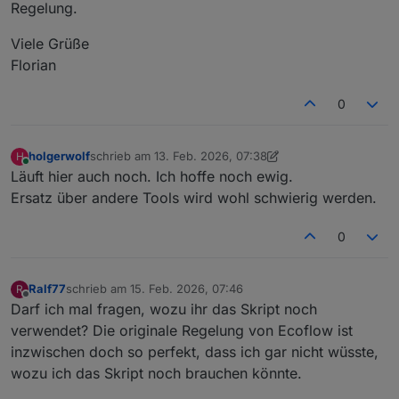
Regelung.
Viele Grüße
Florian
0
holgerwolf
schrieb am
13. Feb. 2026, 07:38
H
zuletzt editiert von holgerwolf
Online
Läuft hier auch noch. Ich hoffe noch ewig.
Ersatz über andere Tools wird wohl schwierig werden.
0
Ralf77
schrieb am
15. Feb. 2026, 07:46
R
zuletzt editiert von
Offline
Darf ich mal fragen, wozu ihr das Skript noch
verwendet? Die originale Regelung von Ecoflow ist
inzwischen doch so perfekt, dass ich gar nicht wüsste,
wozu ich das Skript noch brauchen könnte.