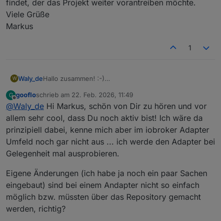
findet, der das Projekt weiter vorantreiben möchte.
Viele Grüße
Markus
1
Waly_de
Hallo zusammen! :-)
W
Schön, dass das Projekt immer noch so aktiv genutzt
gooflo
schrieb am
22. Feb. 2026, 11:49
G
wird. Bei mir sieht es zeitlich leider weiterhin sehr
zuletzt editiert von
Offline
@
Waly_de
Hi Markus, schön von Dir zu hören und vor
knapp aus. Allerdings habe ich im Zuge anderer
Projekte den Versuch gestartet, das Skript in einen
allem sehr cool, dass Du noch aktiv bist! Ich wäre da
Adapter zu überführen und diesen auf GitHub zu
prinzipiell dabei, kenne mich aber im iobroker Adapter
veröffentlichen.
Umfeld noch gar nicht aus ... ich werde den Adapter bei
Ich werde den Adapter selbst nicht mehr pflegen und
Gelegenheit mal ausprobieren.
testen können, aber vielleicht findet sich ja jemand,
der Lust hat, daran mitzuarbeiten.
Eigene Änderungen (ich habe ja noch ein paar Sachen
Ich habe zudem versucht, die Regellogik von EcoFlow
unabhängig zu machen, sodass theoretisch jeder
eingebaut) sind bei einem Andapter nicht so einfach
Wechselrichter steuerbar ist. Das ist bisher jedoch
möglich bzw. müssten über das Repository gemacht
komplett ungetestet.
werden, richtig?
Hier findet ihr das Repository:
https://github.com/Waly-de/ioBroker.ecoflow-