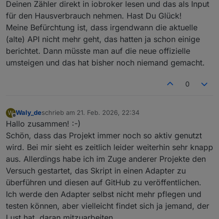
Deinen Zähler direkt in iobroker lesen und das als Input
für den Hausverbrauch nehmen. Hast Du Glück!
Meine Befürchtung ist, dass irgendwann die aktuelle
(alte) API nicht mehr geht, das hatten ja schon einige
berichtet. Dann müsste man auf die neue offizielle
umsteigen und das hat bisher noch niemand gemacht.
0
Waly_de
schrieb am
21. Feb. 2026, 22:34
W
zuletzt editiert von
Offline
Hallo zusammen! :-)
Schön, dass das Projekt immer noch so aktiv genutzt
wird. Bei mir sieht es zeitlich leider weiterhin sehr knapp
aus. Allerdings habe ich im Zuge anderer Projekte den
Versuch gestartet, das Skript in einen Adapter zu
überführen und diesen auf GitHub zu veröffentlichen.
Ich werde den Adapter selbst nicht mehr pflegen und
testen können, aber vielleicht findet sich ja jemand, der
Lust hat, daran mitzuarbeiten.