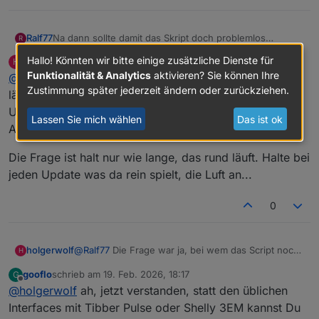
Ralf77
Na dann sollte damit das Skript doch problemlos
R
gehen… alternativ eben noch ein Tibber Pulse kaufen
Hallo! Könnten wir bitte einige zusätzliche Dienste für
holgerwolf
schrieb am
18. Feb. 2026, 07:20
H
und auf die IR-Schnittstelle des Zählers packen (wenn
zuletzt editiert von
Online
Funktionalität & Analytics
aktivieren? Sie können Ihre
@
Ralf77
Die Frage war ja, bei wem das Script noch
kompatibel)
Zustimmung später jederzeit ändern oder zurückziehen.
läuft. Bei mir ;-)
Und den SMA Zähler kann ich prima über den SMA
Lassen Sie mich wählen
Das ist ok
Adapter auslesen.
Die Frage ist halt nur wie lange, das rund läuft. Halte bei
jeden Update was da rein spielt, die Luft an...
0
@
Ralf77
Die Frage war ja, bei wem das Script noch
holgerwolf
H
läuft. Bei mir ;-)
gooflo
schrieb am
19. Feb. 2026, 18:17
G
Und den SMA Zähler kann ich prima über den SMA
Die Frage ist halt nur wie lange, das rund läuft.
zuletzt editiert von
Offline
@
holgerwolf
ah, jetzt verstanden, statt den üblichen
Adapter auslesen.
Halte bei jeden Update was da rein spielt, die Luft
an...
Interfaces mit Tibber Pulse oder Shelly 3EM kannst Du