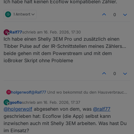
Ich habe halt keinen Ecoflow kompatibelen Zähler.
so gute Regelung, dass ich über die ganze Nacht aktuell
nur ca. 20Wh beziehe.
G
1 Antwort
0
Ralf77
schrieb am
16. Feb. 2026, 17:30
R
zuletzt editiert von
Offline
Ich habe einen Shelly 3EM Pro und zusätzlich einen
Tibber Pulse auf der IR-Schnittstellen meines Zählers…
beide gehen mit dem Powerstream und mit dem
ioBroker Skript ohne Probleme
0
@
Ralf77
Und wo bekommst du den Hausverbrauch
holgerwolf
H
her?
gooflo
schrieb am
16. Feb. 2026, 17:37
G
Ich habe halt keinen Ecoflow kompatibelen Zähler.
zuletzt editiert von
Offline
@
holgerwolf
abgesehen von dem, was
@
ralf77
geschrieben hat: Ecoflow (die App) selbst kann
inzwischen auch mit Shelly 3EM arbeiten. Was hast Du
im Einsatz?