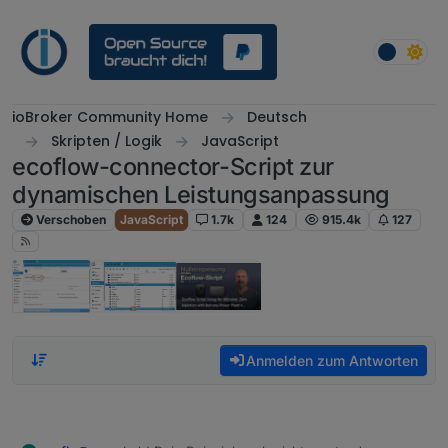
Weiter zum Inhalt
ioBroker Community Home
Deutsch
Skripten / Logik
JavaScript
ecoflow-connector-Script zur
dynamischen Leistungsanpassung
Verschoben
JavaScript
1.7k
124
915.4k
127
Anmelden zum Antworten