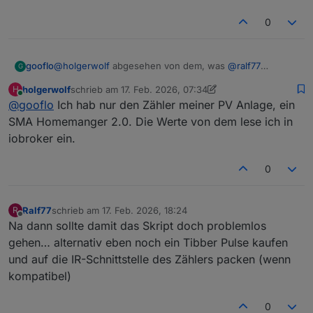
0
gooflo
@
holgerwolf
abgesehen von dem, was
@
ralf77
G
geschrieben hat: Ecoflow (die App) selbst kann
holgerwolf
schrieb am
17. Feb. 2026, 07:34
H
inzwischen auch mit Shelly 3EM arbeiten. Was hast Du
zuletzt editiert von holgerwolf
Online
@
gooflo
Ich hab nur den Zähler meiner PV Anlage, ein
im Einsatz?
SMA Homemanger 2.0. Die Werte von dem lese ich in
iobroker ein.
0
Ralf77
schrieb am
17. Feb. 2026, 18:24
R
zuletzt editiert von
Offline
Na dann sollte damit das Skript doch problemlos
gehen… alternativ eben noch ein Tibber Pulse kaufen
und auf die IR-Schnittstelle des Zählers packen (wenn
kompatibel)
0