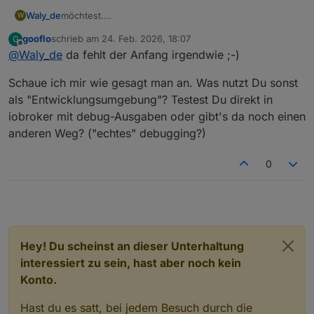
Waly_de
möchtest.
W
Um ehrlich zu sein: Das Repository auf GitHub habe
gooflo
schrieb am
24. Feb. 2026, 18:07
G
ich zwar erstellt (mit ordentlich Unterstützung von
zuletzt editiert von
Offline
@
Waly_de
da fehlt der Anfang irgendwie ;-)
einer KI), aber ich bin selbst noch ein absoluter Git-
Neuling. Das ist mein erstes Projekt dort und ich lerne
Schaue ich mir wie gesagt man an. Was nutzt Du sonst
die Abläufe gerade erst kennen.
Da du fragst, wie wir das am besten machen:
als "Entwicklungsumgebung"? Testest Du direkt in
Der sauberste Weg wäre wohl, wenn du das
iobroker mit debug-Ausgaben oder gibt's da noch einen
Repository 'forkst' (also eine Kopie bei dir machst),
anderen Weg? ("echtes" debugging?)
deine Änderungen einbaust und mir dann einen 'Pull
Request' schickst. Dann kann ich mir die Änderungen
ansehen und sie in das Hauptprojekt übernehmen.
0
Hey! Du scheinst an dieser Unterhaltung
interessiert zu sein, hast aber noch kein
Konto.
Hast du es satt, bei jedem Besuch durch die