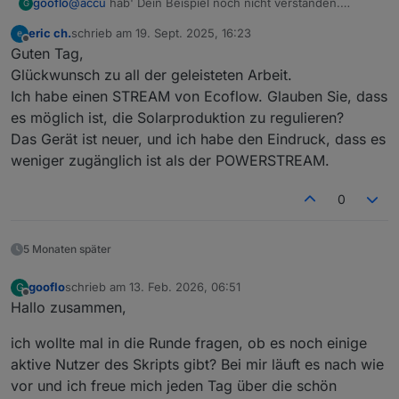
@
accu
hab' Dein Beispiel noch nicht verstanden.
gooflo
G
Hausverbrauch kann auch negativ sein wenn
eric ch.
schrieb am
19. Sept. 2025, 16:23
Überschuss eingespeist wird, wäre in Deinem Beispiel
Anpassungen habe ich schon einige gemacht am Skript.
zuletzt editiert von
Offline
Guten Tag,
dann -1000!
Um welche Stelle geht es? Warum passt Du es nicht
selbst an oder ist es komplizierter?
Glückwunsch zu all der geleisteten Arbeit.
Ich habe einen STREAM von Ecoflow. Glauben Sie, dass
es möglich ist, die Solarproduktion zu regulieren?
Das Gerät ist neuer, und ich habe den Eindruck, dass es
weniger zugänglich ist als der POWERSTREAM.
0
5 Monaten später
gooflo
schrieb am
13. Feb. 2026, 06:51
G
zuletzt editiert von
Offline
Hallo zusammen,
ich wollte mal in die Runde fragen, ob es noch einige
aktive Nutzer des Skripts gibt? Bei mir läuft es nach wie
vor und ich freue mich jeden Tag über die schön