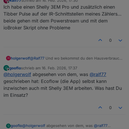
Ralf77
schrieb am
16. Feb. 2026, 17:30
R
zuletzt editiert von
Offline
Ich habe einen Shelly 3EM Pro und zusätzlich einen
Tibber Pulse auf der IR-Schnittstellen meines Zählers…
beide gehen mit dem Powerstream und mit dem
ioBroker Skript ohne Probleme
0
@
Ralf77
Und wo bekommst du den Hausverbrauch
holgerwolf
H
her?
gooflo
schrieb am
16. Feb. 2026, 17:37
G
Ich habe halt keinen Ecoflow kompatibelen Zähler.
zuletzt editiert von
Offline
@
holgerwolf
abgesehen von dem, was
@
ralf77
geschrieben hat: Ecoflow (die App) selbst kann
inzwischen auch mit Shelly 3EM arbeiten. Was hast Du
im Einsatz?
0
gooflo
@
holgerwolf
abgesehen von dem, was
@
ralf77
G