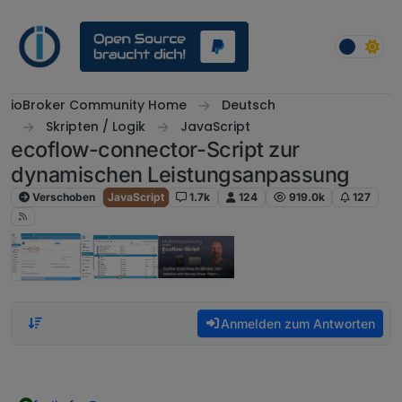
Weiter zum Inhalt
ioBroker Community Home
Deutsch
Skripten / Logik
JavaScript
ecoflow-connector-Script zur
dynamischen Leistungsanpassung
Verschoben
JavaScript
1.7k
124
919.0k
127
Anmelden zum Antworten