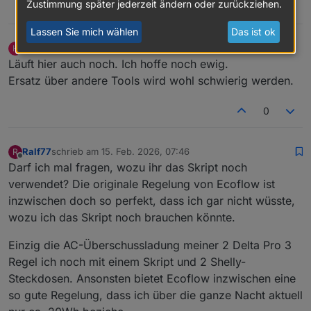
Zustimmung später jederzeit ändern oder zurückziehen.
0
Lassen Sie mich wählen
Das ist ok
holgerwolf
schrieb am
13. Feb. 2026, 07:38
H
zuletzt editiert von holgerwolf
Online
Läuft hier auch noch. Ich hoffe noch ewig.
Ersatz über andere Tools wird wohl schwierig werden.
0
Ralf77
schrieb am
15. Feb. 2026, 07:46
R
zuletzt editiert von
Offline
Darf ich mal fragen, wozu ihr das Skript noch
verwendet? Die originale Regelung von Ecoflow ist
inzwischen doch so perfekt, dass ich gar nicht wüsste,
wozu ich das Skript noch brauchen könnte.
Einzig die AC-Überschussladung meiner 2 Delta Pro 3
Regel ich noch mit einem Skript und 2 Shelly-
Steckdosen. Ansonsten bietet Ecoflow inzwischen eine
so gute Regelung, dass ich über die ganze Nacht aktuell