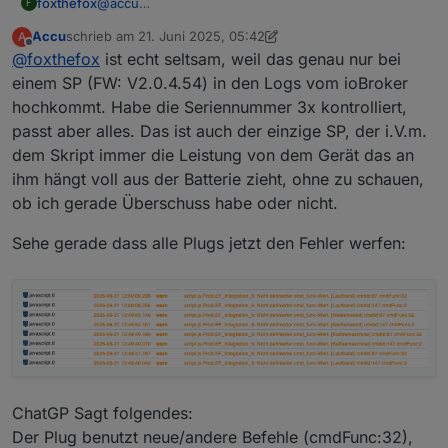
foxthefox
@
accu
F
cmdId:87 cmdFunc:32 Ist mir nicht bekannt.
Accu
schrieb am
21. Juni 2025, 05:42
A
CmdFunc 32 könnte etwas mit Gerätesetup/allg.
zuletzt editiert von Accu
Offline
@
foxthefox
ist echt seltsam, weil das genau nur bei
Einstellung sein. Müsste man genauer anschauen
was da geschickt wird.
einem SP (FW: V2.0.4.54) in den Logs vom ioBroker
hochkommt. Habe die Seriennummer 3x kontrolliert,
passt aber alles. Das ist auch der einzige SP, der i.V.m.
dem Skript immer die Leistung von dem Gerät das an
ihm hängt voll aus der Batterie zieht, ohne zu schauen,
ob ich gerade Überschuss habe oder nicht.
Sehe gerade dass alle Plugs jetzt den Fehler werfen:
ChatGP Sagt folgendes:
Der Plug benutzt neue/andere Befehle (cmdFunc:32),