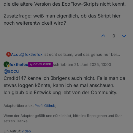
die die ältere Version des EcoFlow-Skripts nicht kennt.
Zusatzfrage: weiß man eigentlich, ob das Skript hier
noch weiterentwickelt wird?
0
@
foxthefox
ist echt seltsam, weil das genau nur bei
Accu
A
einem SP (FW: V2.0.4.54) in den Logs vom ioBroker
foxthefox
schrieb am
21. Juni 2025, 13:00
F
DEVELOPER
hochkommt. Habe die Seriennummer 3x kontrolliert,
Sehe gerade dass alle Plugs jetzt den Fehler werfen:
zuletzt editiert von
Abwesend
@
accu
passt aber alles. Das ist auch der einzige SP, der i.V.m.
dem Skript immer die Leistung von dem Gerät das an ihm
CmdId147 kenne ich übrigens auch nicht. Falls man da
hängt voll aus der Batterie zieht, ohne zu schauen, ob
etwas loggen könnte, kann ich es mal anschauen.
ich gerade Überschuss habe oder nicht.
Ich glaub die Entwicklung lebt von der Community.
ChatGP Sagt folgendes:
Adapterüberblick:
Profil Github
;
Der Plug benutzt neue/andere Befehle (cmdFunc:32),
die die ältere Version des EcoFlow-Skripts nicht kennt.
Zusatzfrage: weiß man eigentlich, ob das Skript hier
Wenn der Adapter gefällt und nützlich ist, bitte ins Repo gehen und Star
noch weiterentwickelt wird?
setzen. Danke
Ein Aufruf:
video