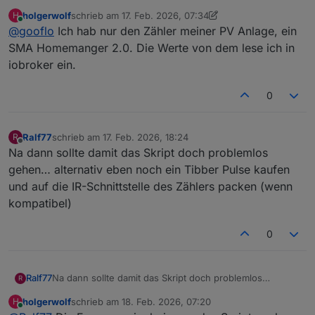
geschrieben hat: Ecoflow (die App) selbst kann
holgerwolf
schrieb am
17. Feb. 2026, 07:34
H
inzwischen auch mit Shelly 3EM arbeiten. Was hast Du
zuletzt editiert von holgerwolf
Online
@
gooflo
Ich hab nur den Zähler meiner PV Anlage, ein
im Einsatz?
SMA Homemanger 2.0. Die Werte von dem lese ich in
iobroker ein.
0
Ralf77
schrieb am
17. Feb. 2026, 18:24
R
zuletzt editiert von
Offline
Na dann sollte damit das Skript doch problemlos
gehen… alternativ eben noch ein Tibber Pulse kaufen
und auf die IR-Schnittstelle des Zählers packen (wenn
kompatibel)
0
Ralf77
Na dann sollte damit das Skript doch problemlos
R
gehen… alternativ eben noch ein Tibber Pulse kaufen
holgerwolf
schrieb am
18. Feb. 2026, 07:20
H
und auf die IR-Schnittstelle des Zählers packen (wenn
zuletzt editiert von
Online