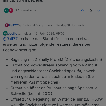
nur ca. 20Wh beziehe.
G
H
2 Antworten
0
Darf ich mal fragen, wozu ihr das Skript noch
Ralf77
R
verwendet? Die originale Regelung von Ecoflow ist
gooflo
schrieb am
15. Feb. 2026, 09:06
G
inzwischen doch so perfekt, dass ich gar nicht wüsste,
Einzig die AC-Überschussladung meiner 2 Delta Pro 3
zuletzt editiert von
Offline
@
Ralf77
ich habe das Skript für mich noch etwas
wozu ich das Skript noch brauchen könnte.
Regel ich noch mit einem Skript und 2 Shelly-
Steckdosen. Ansonsten bietet Ecoflow inzwischen eine
erweitert und nutze folgende Features, die es bei
so gute Regelung, dass ich über die ganze Nacht aktuell
Ecoflow nicht gibt:
nur ca. 20Wh beziehe.
Regelung mit 2 Shelly Pro EM (2 Sicherungskästen)
Output pro Powerstream abhängig vom PV Input
und angeschlossener Speicherkapazität, sowohl
wenn geladen wird als auch beim Entladen (bei
mehreren PSs mit Speicher)
Output nie höher as PV Input solange Speicher <
Schwelle (bei mir 20%)
Offset zur 0-Regelung: im Winter bei mir z.B. +50W
weil die Speicher nicht voll werden, um möglichst