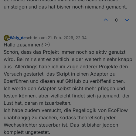
umsteigen und das hat bisher noch niemand gemacht.
0
Waly_de
schrieb am
21. Feb. 2026, 22:34
W
zuletzt editiert von
Offline
Hallo zusammen! :-)
Schön, dass das Projekt immer noch so aktiv genutzt
wird. Bei mir sieht es zeitlich leider weiterhin sehr knapp
aus. Allerdings habe ich im Zuge anderer Projekte den
Versuch gestartet, das Skript in einen Adapter zu
überführen und diesen auf GitHub zu veröffentlichen.
Ich werde den Adapter selbst nicht mehr pflegen und
testen können, aber vielleicht findet sich ja jemand, der
Lust hat, daran mitzuarbeiten.
Ich habe zudem versucht, die Regellogik von EcoFlow
unabhängig zu machen, sodass theoretisch jeder
Wechselrichter steuerbar ist. Das ist bisher jedoch
komplett ungetestet.