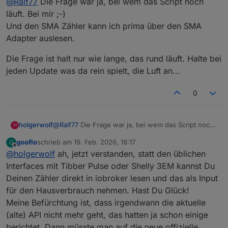
@
Ralf77
Die Frage war ja, bei wem das Script noch
kompatibel)
läuft. Bei mir ;-)
Und den SMA Zähler kann ich prima über den SMA
Adapter auslesen.
Die Frage ist halt nur wie lange, das rund läuft. Halte bei
jeden Update was da rein spielt, die Luft an...
0
@
Ralf77
Die Frage war ja, bei wem das Script noch
holgerwolf
H
läuft. Bei mir ;-)
gooflo
schrieb am
19. Feb. 2026, 18:17
G
Und den SMA Zähler kann ich prima über den SMA
Die Frage ist halt nur wie lange, das rund läuft.
zuletzt editiert von
Offline
@
holgerwolf
ah, jetzt verstanden, statt den üblichen
Adapter auslesen.
Halte bei jeden Update was da rein spielt, die Luft
an...
Interfaces mit Tibber Pulse oder Shelly 3EM kannst Du
Deinen Zähler direkt in iobroker lesen und das als Input
für den Hausverbrauch nehmen. Hast Du Glück!
Meine Befürchtung ist, dass irgendwann die aktuelle
(alte) API nicht mehr geht, das hatten ja schon einige
berichtet. Dann müsste man auf die neue offizielle