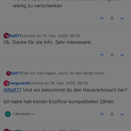
wenig zu verschenken
0
Ralf77
schrieb am
15. Feb. 2026, 09:35
R
zuletzt editiert von
Offline
Ok, Danke für die Info. Sehr interessant.
0
Darf ich mal fragen, wozu ihr das Skript noch
Ralf77
R
verwendet? Die originale Regelung von Ecoflow ist
holgerwolf
schrieb am
16. Feb. 2026, 08:00
H
inzwischen doch so perfekt, dass ich gar nicht wüsste,
Einzig die AC-Überschussladung meiner 2 Delta Pro 3
zuletzt editiert von
Online
@
Ralf77
Und wo bekommst du den Hausverbrauch her?
wozu ich das Skript noch brauchen könnte.
Regel ich noch mit einem Skript und 2 Shelly-
Steckdosen. Ansonsten bietet Ecoflow inzwischen eine
Ich habe halt keinen Ecoflow kompatibelen Zähler.
so gute Regelung, dass ich über die ganze Nacht aktuell
nur ca. 20Wh beziehe.
G
1 Antwort
0