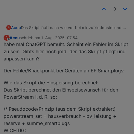
0
Das Skript läuft nach wie vor bei mir zufriedenstellend.
Accu
A
Ich bin immer noch begeistert. Einen Schönheitsfehler
Accu
schrieb am
1. Aug. 2025, 07:54
A
habe ich jedoch festgestellt in folgender Situation:
Ich habe durch meine kleine PV Anlage Überschuss im
zuletzt editiert von
Offline
habe mal ChatGPT bemüht. Scheint ein Fehler im Skript
Hausnetz und lade bereits ins Netz rein
(überschussladung ist im Skript deaktiviert, weil ich z.B.
Ich hätte erwartet, dass das Skript wenn es feststellt,
zu sein. Gibts hier noch jmd. der das Skript pflegt und
den Gschirrspüler direkt an der Delta Pro Steckdose
dass ich Solarüberschuss habe dann nichts zzl ins Netz
anpassen kann?
betreibe). Dann gehe ich aufs Laufband, welches an
läd aus der Batterie, wenn die Smartplugs im Skript
Weiß jmd. Rat?
einem im Skript registrierten SmartPlug hängt. Trotzdem
registriert sind.
Der Fehler/Knackpunkt bei Geräten an EF Smartplugs:
dass ich z.B. 1kW überschuss habe, fängt der SP an den
PowerStream anzutriggern und der läd noch zzl. 600W
Wie das Skript die Einspeisung berechnet:
ins Netz.
Das Skript berechnet den Einspeisewunsch für den
PowerStream i. d. R. so:
// Pseudocode/Prinzip (aus dem Skript extrahiert)
powerstream_set = hausverbrauch - pv_leistung +
reserve + summe_smartplugs
WICHTIG: