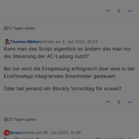
0
12 Tagen später
Thomas Weller
schrieb am
3. Juli 2025, 10:24
zuletzt editiert von
Offline
Kann man das Script eigentlich so ändern das man nur
die Steuerung der AC-Ladung nutzt?
Bei mir wird die Einspeisung erfolgreich über eine in der
EcoFlowApp integrierstes Smartmeter gesteuert.
Oder hat jemand ein Blockly Vorschlag für sowas?
0
25 Tagen später
Accu
schrieb am
28. Juli 2025, 10:49
A
zuletzt editiert von
Offline