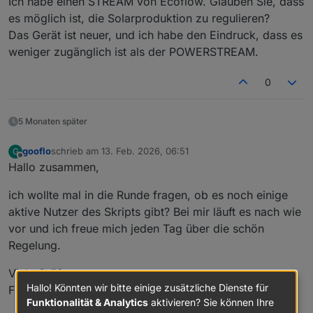
Ich habe einen STREAM von Ecoflow. Glauben Sie, dass
es möglich ist, die Solarproduktion zu regulieren?
Das Gerät ist neuer, und ich habe den Eindruck, dass es
weniger zugänglich ist als der POWERSTREAM.
0
5 Monaten später
gooflo
schrieb am
13. Feb. 2026, 06:51
G
zuletzt editiert von
Offline
Hallo zusammen,
ich wollte mal in die Runde fragen, ob es noch einige
aktive Nutzer des Skripts gibt? Bei mir läuft es nach wie
vor und ich freue mich jeden Tag über die schön
Regelung.
Viele Grüße
Hallo! Könnten wir bitte einige zusätzliche Dienste für
Florian
Funktionalität & Analytics
aktivieren? Sie können Ihre