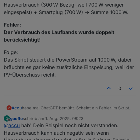
Hausverbrauch (300 W Bezug, weil 700 W weniger
eingespeist) + Smartplug (700 W) → Summe 1000 W.
Fehler:
Der Verbrauch des Laufbands wurde doppelt
berücksichtigt!
Folge:
Das Skript steuert die PowerStream auf 1000 W, dabei
bräuchte es gar keine zusätzliche Einspeisung, weil der
PV-Überschuss reicht.
0
habe mal ChatGPT bemüht. Scheint ein Fehler im Skript
Accu
A
zu sein. Gibts hier noch jmd. der das Skript pflegt und
gooflo
schrieb am
1. Aug. 2025, 08:23
G
anpassen kann?
Der Fehler/Knackpunkt bei Geräten an EF Smartplugs:
zuletzt editiert von
Offline
@
accu
hab' Dein Beispiel noch nicht verstanden.
Wie das Skript die Einspeisung berechnet:
Hausverbrauch kann auch negativ sein wenn
Das Skript berechnet den Einspeisewunsch für den