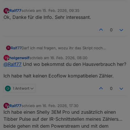
Ralf77
schrieb am
15. Feb. 2026, 09:35
R
zuletzt editiert von
Offline
Ok, Danke für die Info. Sehr interessant.
0
Darf ich mal fragen, wozu ihr das Skript noch
Ralf77
R
verwendet? Die originale Regelung von Ecoflow ist
holgerwolf
schrieb am
16. Feb. 2026, 08:00
H
inzwischen doch so perfekt, dass ich gar nicht wüsste,
Einzig die AC-Überschussladung meiner 2 Delta Pro 3
zuletzt editiert von
Offline
@
Ralf77
Und wo bekommst du den Hausverbrauch her?
wozu ich das Skript noch brauchen könnte.
Regel ich noch mit einem Skript und 2 Shelly-
Steckdosen. Ansonsten bietet Ecoflow inzwischen eine
Ich habe halt keinen Ecoflow kompatibelen Zähler.
so gute Regelung, dass ich über die ganze Nacht aktuell
nur ca. 20Wh beziehe.
G
1 Antwort
0
Ralf77
schrieb am
16. Feb. 2026, 17:30
R
zuletzt editiert von
Offline
Ich habe einen Shelly 3EM Pro und zusätzlich einen
Tibber Pulse auf der IR-Schnittstellen meines Zählers…
beide gehen mit dem Powerstream und mit dem