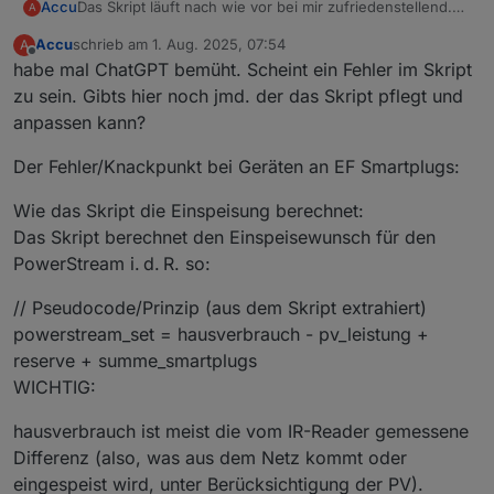
Das Skript läuft nach wie vor bei mir zufriedenstellend.
Accu
A
Ich bin immer noch begeistert. Einen Schönheitsfehler
Accu
schrieb am
1. Aug. 2025, 07:54
A
habe ich jedoch festgestellt in folgender Situation:
Ich habe durch meine kleine PV Anlage Überschuss im
zuletzt editiert von
Offline
habe mal ChatGPT bemüht. Scheint ein Fehler im Skript
Hausnetz und lade bereits ins Netz rein
(überschussladung ist im Skript deaktiviert, weil ich z.B.
Ich hätte erwartet, dass das Skript wenn es feststellt,
zu sein. Gibts hier noch jmd. der das Skript pflegt und
den Gschirrspüler direkt an der Delta Pro Steckdose
dass ich Solarüberschuss habe dann nichts zzl ins Netz
anpassen kann?
betreibe). Dann gehe ich aufs Laufband, welches an
läd aus der Batterie, wenn die Smartplugs im Skript
Weiß jmd. Rat?
einem im Skript registrierten SmartPlug hängt. Trotzdem
registriert sind.
Der Fehler/Knackpunkt bei Geräten an EF Smartplugs:
dass ich z.B. 1kW überschuss habe, fängt der SP an den
PowerStream anzutriggern und der läd noch zzl. 600W
Wie das Skript die Einspeisung berechnet:
ins Netz.
Das Skript berechnet den Einspeisewunsch für den
PowerStream i. d. R. so:
// Pseudocode/Prinzip (aus dem Skript extrahiert)
powerstream_set = hausverbrauch - pv_leistung +
reserve + summe_smartplugs
WICHTIG:
hausverbrauch ist meist die vom IR-Reader gemessene
Differenz (also, was aus dem Netz kommt oder
eingespeist wird, unter Berücksichtigung der PV).