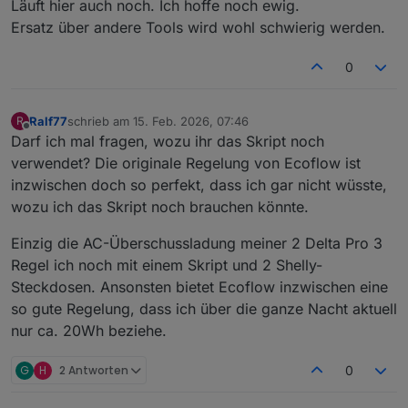
Läuft hier auch noch. Ich hoffe noch ewig.
Ersatz über andere Tools wird wohl schwierig werden.
0
Ralf77
schrieb am
15. Feb. 2026, 07:46
R
zuletzt editiert von
Offline
Darf ich mal fragen, wozu ihr das Skript noch
verwendet? Die originale Regelung von Ecoflow ist
inzwischen doch so perfekt, dass ich gar nicht wüsste,
wozu ich das Skript noch brauchen könnte.
Einzig die AC-Überschussladung meiner 2 Delta Pro 3
Regel ich noch mit einem Skript und 2 Shelly-
Steckdosen. Ansonsten bietet Ecoflow inzwischen eine
so gute Regelung, dass ich über die ganze Nacht aktuell
nur ca. 20Wh beziehe.
G
H
2 Antworten
0