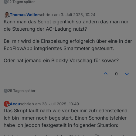
12 Tagen später
Thomas Weller
schrieb am
3. Juli 2025, 10:24
zuletzt editiert von
Offline
Kann man das Script eigentlich so ändern das man nur
die Steuerung der AC-Ladung nutzt?
Bei mir wird die Einspeisung erfolgreich über eine in der
EcoFlowApp integrierstes Smartmeter gesteuert.
Oder hat jemand ein Blockly Vorschlag für sowas?
0
25 Tagen später
Accu
schrieb am
28. Juli 2025, 10:49
A
zuletzt editiert von
Offline
Das Skript läuft nach wie vor bei mir zufriedenstellend.
Ich bin immer noch begeistert. Einen Schönheitsfehler
habe ich jedoch festgestellt in folgender Situation: