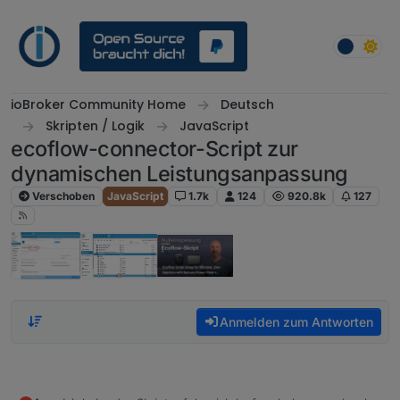
Weiter zum Inhalt
ioBroker Community Home
Deutsch
Skripten / Logik
JavaScript
ecoflow-connector-Script zur
dynamischen Leistungsanpassung
Verschoben
JavaScript
1.7k
124
920.8k
127
Anmelden zum Antworten