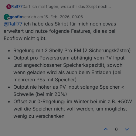
Darf ich mal fragen, wozu ihr das Skript noch
Ralf77
R
verwendet? Die originale Regelung von Ecoflow ist
gooflo
schrieb am
15. Feb. 2026, 09:06
G
inzwischen doch so perfekt, dass ich gar nicht wüsste,
Einzig die AC-Überschussladung meiner 2 Delta Pro 3
zuletzt editiert von
Offline
@
Ralf77
ich habe das Skript für mich noch etwas
wozu ich das Skript noch brauchen könnte.
Regel ich noch mit einem Skript und 2 Shelly-
Steckdosen. Ansonsten bietet Ecoflow inzwischen eine
erweitert und nutze folgende Features, die es bei
so gute Regelung, dass ich über die ganze Nacht aktuell
Ecoflow nicht gibt:
nur ca. 20Wh beziehe.
Regelung mit 2 Shelly Pro EM (2 Sicherungskästen)
Output pro Powerstream abhängig vom PV Input
und angeschlossener Speicherkapazität, sowohl
wenn geladen wird als auch beim Entladen (bei
mehreren PSs mit Speicher)
Output nie höher as PV Input solange Speicher <
Schwelle (bei mir 20%)
Offset zur 0-Regelung: im Winter bei mir z.B. +50W
weil die Speicher nicht voll werden, um möglichst
wenig zu verschenken
0