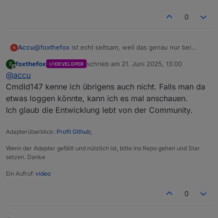
0
@
foxthefox
ist echt seltsam, weil das genau nur bei
Accu
A
einem SP (FW: V2.0.4.54) in den Logs vom ioBroker
foxthefox
schrieb am
21. Juni 2025, 13:00
F
DEVELOPER
hochkommt. Habe die Seriennummer 3x kontrolliert,
Sehe gerade dass alle Plugs jetzt den Fehler werfen:
zuletzt editiert von
Offline
@
accu
passt aber alles. Das ist auch der einzige SP, der i.V.m.
dem Skript immer die Leistung von dem Gerät das an ihm
CmdId147 kenne ich übrigens auch nicht. Falls man da
hängt voll aus der Batterie zieht, ohne zu schauen, ob
etwas loggen könnte, kann ich es mal anschauen.
ich gerade Überschuss habe oder nicht.
Ich glaub die Entwicklung lebt von der Community.
ChatGP Sagt folgendes:
Adapterüberblick:
Profil Github
;
Der Plug benutzt neue/andere Befehle (cmdFunc:32),
die die ältere Version des EcoFlow-Skripts nicht kennt.
Zusatzfrage: weiß man eigentlich, ob das Skript hier
Wenn der Adapter gefällt und nützlich ist, bitte ins Repo gehen und Star
noch weiterentwickelt wird?
setzen. Danke
Ein Aufruf:
video
0