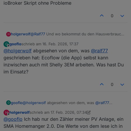
ioBroker Skript ohne Probleme
0
@
Ralf77
Und wo bekommst du den Hausverbrauch
holgerwolf
H
her?
gooflo
schrieb am
16. Feb. 2026, 17:37
G
Ich habe halt keinen Ecoflow kompatibelen Zähler.
zuletzt editiert von
Offline
@
holgerwolf
abgesehen von dem, was
@
ralf77
geschrieben hat: Ecoflow (die App) selbst kann
inzwischen auch mit Shelly 3EM arbeiten. Was hast Du
im Einsatz?
0
gooflo
@
holgerwolf
abgesehen von dem, was
@
ralf77
G
geschrieben hat: Ecoflow (die App) selbst kann
holgerwolf
schrieb am
17. Feb. 2026, 07:34
H
inzwischen auch mit Shelly 3EM arbeiten. Was hast Du
zuletzt editiert von holgerwolf
Offline
@
gooflo
Ich hab nur den Zähler meiner PV Anlage, ein
im Einsatz?
SMA Homemanger 2.0. Die Werte von dem lese ich in