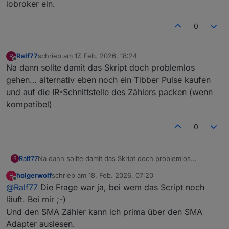
iobroker ein.
0
Ralf77
schrieb am
17. Feb. 2026, 18:24
R
zuletzt editiert von
Offline
Na dann sollte damit das Skript doch problemlos
gehen… alternativ eben noch ein Tibber Pulse kaufen
und auf die IR-Schnittstelle des Zählers packen (wenn
kompatibel)
0
Ralf77
Na dann sollte damit das Skript doch problemlos
R
gehen… alternativ eben noch ein Tibber Pulse kaufen
holgerwolf
schrieb am
18. Feb. 2026, 07:20
H
und auf die IR-Schnittstelle des Zählers packen (wenn
zuletzt editiert von
Offline
@
Ralf77
Die Frage war ja, bei wem das Script noch
kompatibel)
läuft. Bei mir ;-)
Und den SMA Zähler kann ich prima über den SMA
Adapter auslesen.