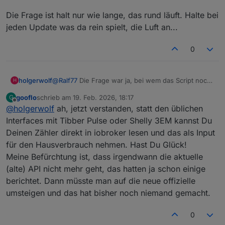
Die Frage ist halt nur wie lange, das rund läuft. Halte bei
jeden Update was da rein spielt, die Luft an...
0
@
Ralf77
Die Frage war ja, bei wem das Script noch
holgerwolf
H
läuft. Bei mir ;-)
gooflo
schrieb am
19. Feb. 2026, 18:17
G
Und den SMA Zähler kann ich prima über den SMA
Die Frage ist halt nur wie lange, das rund läuft.
zuletzt editiert von
Offline
@
holgerwolf
ah, jetzt verstanden, statt den üblichen
Adapter auslesen.
Halte bei jeden Update was da rein spielt, die Luft
an...
Interfaces mit Tibber Pulse oder Shelly 3EM kannst Du
Deinen Zähler direkt in iobroker lesen und das als Input
für den Hausverbrauch nehmen. Hast Du Glück!
Meine Befürchtung ist, dass irgendwann die aktuelle
(alte) API nicht mehr geht, das hatten ja schon einige
berichtet. Dann müsste man auf die neue offizielle
umsteigen und das hat bisher noch niemand gemacht.
0