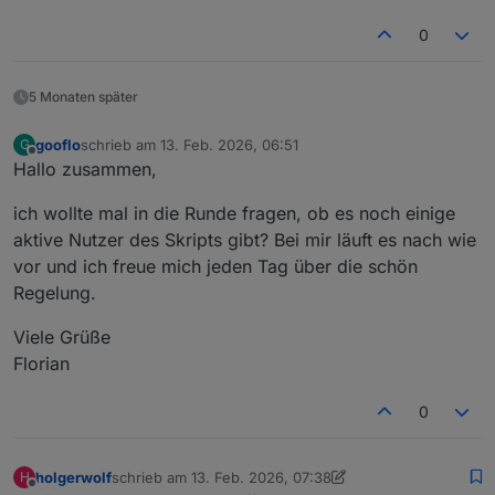
0
5 Monaten später
gooflo
schrieb am
13. Feb. 2026, 06:51
G
zuletzt editiert von
Offline
Hallo zusammen,
ich wollte mal in die Runde fragen, ob es noch einige
aktive Nutzer des Skripts gibt? Bei mir läuft es nach wie
vor und ich freue mich jeden Tag über die schön
Regelung.
Viele Grüße
Florian
0
holgerwolf
schrieb am
13. Feb. 2026, 07:38
H
zuletzt editiert von holgerwolf
Offline