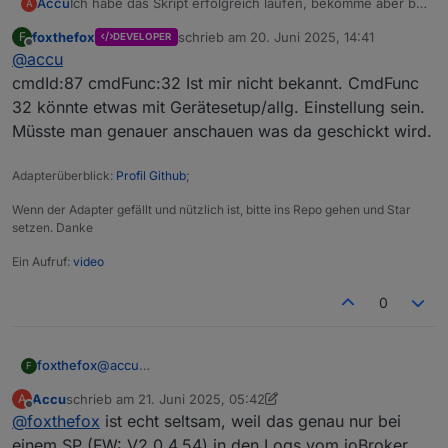
Ich habe das Skript erfolgreich laufen, bekomme aber bei
Accu
A
einem meiner Smart Plugs die folgende Fehlermeldung
foxthefox
schrieb am
20. Juni 2025, 14:41
F
DEVELOPER
angezeigt: „ Nicht definierter cmd_func-Wert. [Laufband]
Das ärgerliche ist dass der Plug voll Power von der
zuletzt editiert von
Offline
@
accu
cmdId:87 cmdFunc:32“ Weiss jmd was das bedeutet.
Batterie abruft, obwohl ich überschuss ins Netz lade.
Eigentlich sollte doch das Skript die SPs regulieren
cmdId:87 cmdFunc:32 Ist mir nicht bekannt. CmdFunc
dachte ich?
32 könnte etwas mit Gerätesetup/allg. Einstellung sein.
Müsste man genauer anschauen was da geschickt wird.
Adapterüberblick:
Profil Github
;
Wenn der Adapter gefällt und nützlich ist, bitte ins Repo gehen und Star
setzen. Danke
Ein Aufruf:
video
0
foxthefox
@
accu
F
cmdId:87 cmdFunc:32 Ist mir nicht bekannt.
Accu
schrieb am
21. Juni 2025, 05:42
A
CmdFunc 32 könnte etwas mit Gerätesetup/allg.
zuletzt editiert von Accu
Offline
@
foxthefox
ist echt seltsam, weil das genau nur bei
Einstellung sein. Müsste man genauer anschauen
was da geschickt wird.
einem SP (FW: V2.0.4.54) in den Logs vom ioBroker