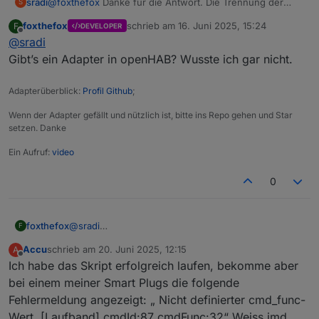
sradi
@
foxthefox
Danke für die Antwort. Die Trennung der
S
Steuerungslogik von der Ecoflow-Schnittstelle klingt total
foxthefox
schrieb am
16. Juni 2025, 15:24
F
DEVELOPER
sinnvoll.
zuletzt editiert von
Offline
@
sradi
Hatte kurz überlegt, tiefer einzusteigen.
Da ich allerdings iobroker nur wg.
@
Waly_de
's Skript
Gibt’s ein Adapter in openHAB? Wusste ich gar nicht.
laufen habe, steige ich stattdessen lieber tiefer in eine
Openhab-integrierte Lösung ein.
Adapterüberblick:
Profil Github
;
Wenn der Adapter gefällt und nützlich ist, bitte ins Repo gehen und Star
setzen. Danke
Ein Aufruf:
video
0
foxthefox
@
sradi
F
Gibt’s ein Adapter in openHAB? Wusste ich gar
Accu
schrieb am
20. Juni 2025, 12:15
A
nicht.
zuletzt editiert von
Offline
Ich habe das Skript erfolgreich laufen, bekomme aber
bei einem meiner Smart Plugs die folgende
Fehlermeldung angezeigt: „ Nicht definierter cmd_func-
Wert. [Laufband] cmdId:87 cmdFunc:32“ Weiss jmd