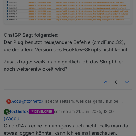
ChatGP Sagt folgendes:
Der Plug benutzt neue/andere Befehle (cmdFunc:32),
die die ältere Version des EcoFlow-Skripts nicht kennt.
Zusatzfrage: weiß man eigentlich, ob das Skript hier
noch weiterentwickelt wird?
0
@
foxthefox
ist echt seltsam, weil das genau nur bei
Accu
A
einem SP (FW: V2.0.4.54) in den Logs vom ioBroker
foxthefox
schrieb am
21. Juni 2025, 13:00
F
DEVELOPER
hochkommt. Habe die Seriennummer 3x kontrolliert,
Sehe gerade dass alle Plugs jetzt den Fehler werfen:
zuletzt editiert von
Offline
@
accu
passt aber alles. Das ist auch der einzige SP, der i.V.m.
dem Skript immer die Leistung von dem Gerät das an ihm
CmdId147 kenne ich übrigens auch nicht. Falls man da
hängt voll aus der Batterie zieht, ohne zu schauen, ob
etwas loggen könnte, kann ich es mal anschauen.
ich gerade Überschuss habe oder nicht.