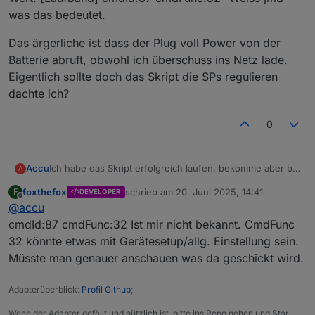
was das bedeutet.
Das ärgerliche ist dass der Plug voll Power von der
Batterie abruft, obwohl ich überschuss ins Netz lade.
Eigentlich sollte doch das Skript die SPs regulieren
dachte ich?
0
Ich habe das Skript erfolgreich laufen, bekomme aber bei
Accu
A
einem meiner Smart Plugs die folgende Fehlermeldung
foxthefox
schrieb am
20. Juni 2025, 14:41
F
DEVELOPER
angezeigt: „ Nicht definierter cmd_func-Wert. [Laufband]
Das ärgerliche ist dass der Plug voll Power von der
zuletzt editiert von
Offline
@
accu
cmdId:87 cmdFunc:32“ Weiss jmd was das bedeutet.
Batterie abruft, obwohl ich überschuss ins Netz lade.
Eigentlich sollte doch das Skript die SPs regulieren
cmdId:87 cmdFunc:32 Ist mir nicht bekannt. CmdFunc
dachte ich?
32 könnte etwas mit Gerätesetup/allg. Einstellung sein.
Müsste man genauer anschauen was da geschickt wird.
Adapterüberblick:
Profil Github
;
Wenn der Adapter gefällt und nützlich ist, bitte ins Repo gehen und Star