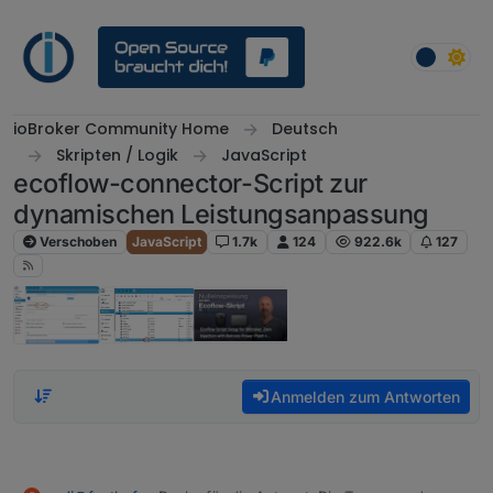
Weiter zum Inhalt
ioBroker Community Home
Deutsch
Skripten / Logik
JavaScript
ecoflow-connector-Script zur
dynamischen Leistungsanpassung
Verschoben
JavaScript
1.7k
124
922.6k
127
Anmelden zum Antworten