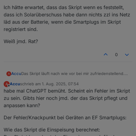
Ich hätte erwartet, dass das Skript wenn es feststellt,
dass ich Solarüberschuss habe dann nichts zzl ins Netz
läd aus der Batterie, wenn die Smartplugs im Skript
registriert sind.
Weiß jmd. Rat?
0
Das Skript läuft nach wie vor bei mir zufriedenstellend.
Accu
A
Ich bin immer noch begeistert. Einen Schönheitsfehler
Accu
schrieb am
1. Aug. 2025, 07:54
A
habe ich jedoch festgestellt in folgender Situation:
Ich habe durch meine kleine PV Anlage Überschuss im
zuletzt editiert von
Offline
habe mal ChatGPT bemüht. Scheint ein Fehler im Skript
Hausnetz und lade bereits ins Netz rein
(überschussladung ist im Skript deaktiviert, weil ich z.B.
Ich hätte erwartet, dass das Skript wenn es feststellt,
zu sein. Gibts hier noch jmd. der das Skript pflegt und
den Gschirrspüler direkt an der Delta Pro Steckdose
dass ich Solarüberschuss habe dann nichts zzl ins Netz
anpassen kann?
betreibe). Dann gehe ich aufs Laufband, welches an
läd aus der Batterie, wenn die Smartplugs im Skript
Weiß jmd. Rat?
einem im Skript registrierten SmartPlug hängt. Trotzdem
registriert sind.
Der Fehler/Knackpunkt bei Geräten an EF Smartplugs:
dass ich z.B. 1kW überschuss habe, fängt der SP an den
PowerStream anzutriggern und der läd noch zzl. 600W
Wie das Skript die Einspeisung berechnet:
ins Netz.