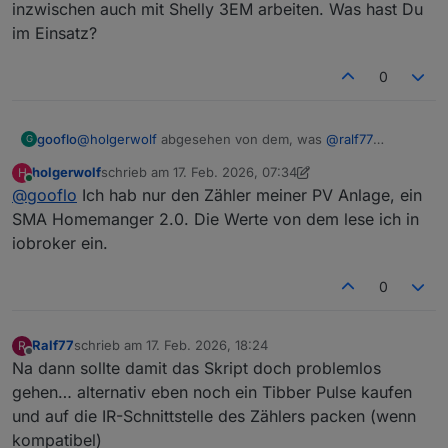
inzwischen auch mit Shelly 3EM arbeiten. Was hast Du
im Einsatz?
0
gooflo
@
holgerwolf
abgesehen von dem, was
@
ralf77
G
geschrieben hat: Ecoflow (die App) selbst kann
holgerwolf
schrieb am
17. Feb. 2026, 07:34
H
inzwischen auch mit Shelly 3EM arbeiten. Was hast Du
zuletzt editiert von holgerwolf
Online
@
gooflo
Ich hab nur den Zähler meiner PV Anlage, ein
im Einsatz?
SMA Homemanger 2.0. Die Werte von dem lese ich in
iobroker ein.
0
Ralf77
schrieb am
17. Feb. 2026, 18:24
R
zuletzt editiert von
Offline
Na dann sollte damit das Skript doch problemlos
gehen… alternativ eben noch ein Tibber Pulse kaufen
und auf die IR-Schnittstelle des Zählers packen (wenn
kompatibel)