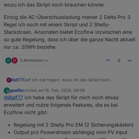
wozu ich das Skript noch brauchen könnte.
Einzig die AC-Überschussladung meiner 2 Delta Pro 3
Regel ich noch mit einem Skript und 2 Shelly-
Steckdosen. Ansonsten bietet Ecoflow inzwischen eine
so gute Regelung, dass ich über die ganze Nacht aktuell
nur ca. 20Wh beziehe.
G
H
2 Antworten
0
Darf ich mal fragen, wozu ihr das Skript noch
Ralf77
R
verwendet? Die originale Regelung von Ecoflow ist
gooflo
schrieb am
15. Feb. 2026, 09:06
G
inzwischen doch so perfekt, dass ich gar nicht wüsste,
Einzig die AC-Überschussladung meiner 2 Delta Pro 3
zuletzt editiert von
Offline
@
Ralf77
ich habe das Skript für mich noch etwas
wozu ich das Skript noch brauchen könnte.
Regel ich noch mit einem Skript und 2 Shelly-
Steckdosen. Ansonsten bietet Ecoflow inzwischen eine
erweitert und nutze folgende Features, die es bei
so gute Regelung, dass ich über die ganze Nacht aktuell
Ecoflow nicht gibt:
nur ca. 20Wh beziehe.
Regelung mit 2 Shelly Pro EM (2 Sicherungskästen)
Output pro Powerstream abhängig vom PV Input