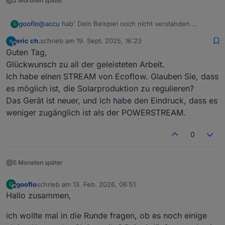
2 Monaten später
→ Das Skript addiert aber (je nach Einstellung und
Smartplug meldet: 700 W werden verbraucht.
PV-Überschuss reicht.
Konfiguration) diese Verbräuche zusätzlich, statt sie zu
Das Skript rechnet jetzt:
@
accu
hab' Dein Beispiel noch nicht verstanden.
gooflo
ersetzen oder korrekt zu subtrahieren.
Hausverbrauch (300 W Bezug, weil 700 W weniger
G
Hausverbrauch kann auch negativ sein wenn
eingespeist) + Smartplug (700 W) → Summe 1000 W.
eric ch.
schrieb am
19. Sept. 2025, 16:23
Überschuss eingespeist wird, wäre in Deinem Beispiel
Anpassungen habe ich schon einige gemacht am Skript.
zuletzt editiert von
Offline
Guten Tag,
dann -1000!
Um welche Stelle geht es? Warum passt Du es nicht
selbst an oder ist es komplizierter?
Glückwunsch zu all der geleisteten Arbeit.
Ich habe einen STREAM von Ecoflow. Glauben Sie, dass
es möglich ist, die Solarproduktion zu regulieren?
Das Gerät ist neuer, und ich habe den Eindruck, dass es
weniger zugänglich ist als der POWERSTREAM.
0
5 Monaten später
gooflo
schrieb am
13. Feb. 2026, 06:51
G
zuletzt editiert von
Offline
Hallo zusammen,
ich wollte mal in die Runde fragen, ob es noch einige