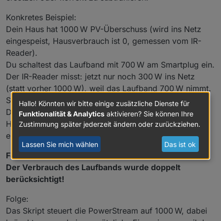
Konkretes Beispiel:
Dein Haus hat 1000 W PV-Überschuss (wird ins Netz
eingespeist, Hausverbrauch ist 0, gemessen vom IR-
Reader).
Du schaltest das Laufband mit 700 W am Smartplug ein.
Der IR-Reader misst: jetzt nur noch 300 W ins Netz
(statt vorher 1000 W), weil das Laufband 700 W nimmt.
Smartplug meldet: 700 W werden verbraucht.
Hallo! Könnten wir bitte einige zusätzliche Dienste für
Das Skript rechnet jetzt:
Funktionalität & Analytics
aktivieren? Sie können Ihre
Hausverbrauch (300 W Bezug, weil 700 W weniger
Zustimmung später jederzeit ändern oder zurückziehen.
eingespeist) + Smartplug (700 W) → Summe 1000 W.
Lassen Sie mich wählen
Das ist ok
Fehler:
Der Verbrauch des Laufbands wurde doppelt
berücksichtigt!
Folge:
Das Skript steuert die PowerStream auf 1000 W, dabei