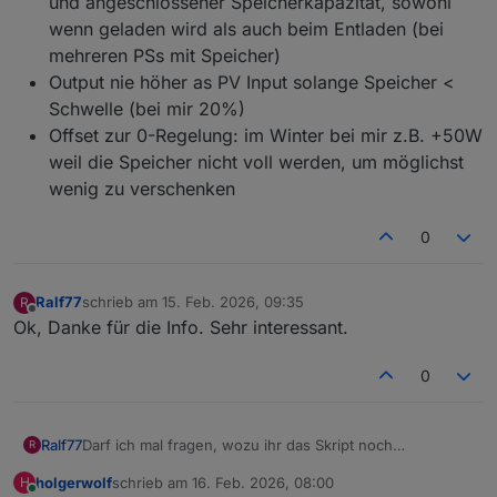
und angeschlossener Speicherkapazität, sowohl
wenn geladen wird als auch beim Entladen (bei
mehreren PSs mit Speicher)
Output nie höher as PV Input solange Speicher <
Schwelle (bei mir 20%)
Offset zur 0-Regelung: im Winter bei mir z.B. +50W
weil die Speicher nicht voll werden, um möglichst
wenig zu verschenken
0
Ralf77
schrieb am
15. Feb. 2026, 09:35
R
zuletzt editiert von
Offline
Ok, Danke für die Info. Sehr interessant.
0
Darf ich mal fragen, wozu ihr das Skript noch
Ralf77
R
verwendet? Die originale Regelung von Ecoflow ist
holgerwolf
schrieb am
16. Feb. 2026, 08:00
H
inzwischen doch so perfekt, dass ich gar nicht wüsste,
Einzig die AC-Überschussladung meiner 2 Delta Pro 3
zuletzt editiert von