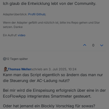
Ich glaub die Entwicklung lebt von der Community.
ChatGP Sagt folgendes:
Adapterüberblick:
Profil Github
;
Der Plug benutzt neue/andere Befehle (cmdFunc:32),
die die ältere Version des EcoFlow-Skripts nicht kennt.
Zusatzfrage: weiß man eigentlich, ob das Skript hier
Wenn der Adapter gefällt und nützlich ist, bitte ins Repo gehen und Star
noch weiterentwickelt wird?
setzen. Danke
Ein Aufruf:
video
0
12 Tagen später
Thomas Weller
schrieb am
3. Juli 2025, 10:24
zuletzt editiert von
Offline
Kann man das Script eigentlich so ändern das man nur
die Steuerung der AC-Ladung nutzt?
Bei mir wird die Einspeisung erfolgreich über eine in der
EcoFlowApp integrierstes Smartmeter gesteuert.
Oder hat jemand ein Blockly Vorschlag für sowas?