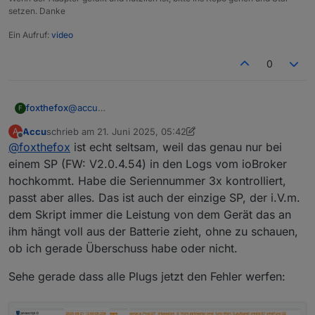
setzen. Danke
Ein Aufruf:
video
0
foxthefox
@
accu
F
cmdId:87 cmdFunc:32 Ist mir nicht bekannt.
Accu
schrieb am
21. Juni 2025, 05:42
A
CmdFunc 32 könnte etwas mit Gerätesetup/allg.
zuletzt editiert von Accu
Offline
@
foxthefox
ist echt seltsam, weil das genau nur bei
Einstellung sein. Müsste man genauer anschauen
was da geschickt wird.
einem SP (FW: V2.0.4.54) in den Logs vom ioBroker
hochkommt. Habe die Seriennummer 3x kontrolliert,
passt aber alles. Das ist auch der einzige SP, der i.V.m.
dem Skript immer die Leistung von dem Gerät das an
ihm hängt voll aus der Batterie zieht, ohne zu schauen,
ob ich gerade Überschuss habe oder nicht.
Sehe gerade dass alle Plugs jetzt den Fehler werfen: