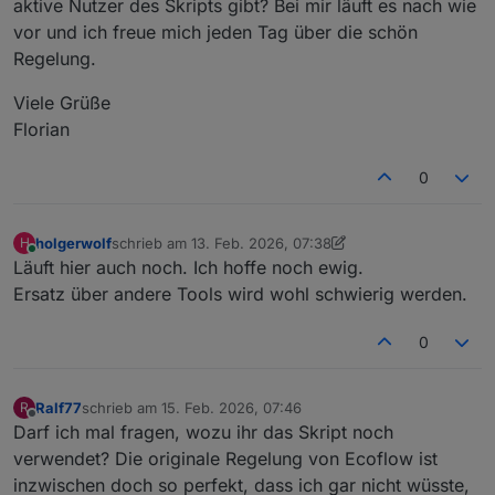
aktive Nutzer des Skripts gibt? Bei mir läuft es nach wie
vor und ich freue mich jeden Tag über die schön
Regelung.
Viele Grüße
Florian
0
holgerwolf
schrieb am
13. Feb. 2026, 07:38
H
zuletzt editiert von holgerwolf
Online
Läuft hier auch noch. Ich hoffe noch ewig.
Ersatz über andere Tools wird wohl schwierig werden.
0
Ralf77
schrieb am
15. Feb. 2026, 07:46
R
zuletzt editiert von
Offline
Darf ich mal fragen, wozu ihr das Skript noch
verwendet? Die originale Regelung von Ecoflow ist
inzwischen doch so perfekt, dass ich gar nicht wüsste,