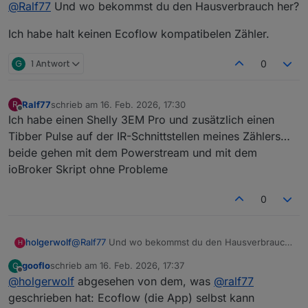
Online
@
Ralf77
Und wo bekommst du den Hausverbrauch her?
wozu ich das Skript noch brauchen könnte.
Regel ich noch mit einem Skript und 2 Shelly-
Steckdosen. Ansonsten bietet Ecoflow inzwischen eine
Ich habe halt keinen Ecoflow kompatibelen Zähler.
so gute Regelung, dass ich über die ganze Nacht aktuell
nur ca. 20Wh beziehe.
G
1 Antwort
0
Ralf77
schrieb am
16. Feb. 2026, 17:30
R
zuletzt editiert von
Offline
Ich habe einen Shelly 3EM Pro und zusätzlich einen
Tibber Pulse auf der IR-Schnittstellen meines Zählers…
beide gehen mit dem Powerstream und mit dem
ioBroker Skript ohne Probleme
0
@
Ralf77
Und wo bekommst du den Hausverbrauch
holgerwolf
H
her?
gooflo
schrieb am
16. Feb. 2026, 17:37
G
Ich habe halt keinen Ecoflow kompatibelen Zähler.
zuletzt editiert von
Offline
@
holgerwolf
abgesehen von dem, was
@
ralf77
geschrieben hat: Ecoflow (die App) selbst kann