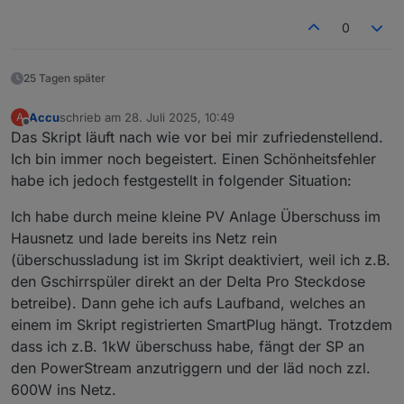
0
25 Tagen später
Accu
schrieb am
28. Juli 2025, 10:49
A
zuletzt editiert von
Offline
Das Skript läuft nach wie vor bei mir zufriedenstellend.
Ich bin immer noch begeistert. Einen Schönheitsfehler
habe ich jedoch festgestellt in folgender Situation:
Ich habe durch meine kleine PV Anlage Überschuss im
Hausnetz und lade bereits ins Netz rein
(überschussladung ist im Skript deaktiviert, weil ich z.B.
den Gschirrspüler direkt an der Delta Pro Steckdose
betreibe). Dann gehe ich aufs Laufband, welches an
einem im Skript registrierten SmartPlug hängt. Trotzdem
dass ich z.B. 1kW überschuss habe, fängt der SP an
den PowerStream anzutriggern und der läd noch zzl.
600W ins Netz.