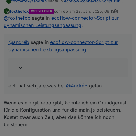
@
andréb
sagte in
ecoflow-connector-Script zur
foxthefox
F
dynamischen Leistungsanpassung
:
foxthefox
schrieb am
23. Jan. 2025, 06:13
F
DEVELOPER
zuletzt editiert von foxthefox
Offline
@
foxthefox
sagte in
@
andréb
ecoflow-connector-Script zur
said in
ecoflow-connector-Script zur
dynamischen Leistungsanpassung
:
dynamischen Leistungsanpassung
:
evtl hat sich ja etwas bei
@
AndréB
getan
Dafür wäre es aber notwendig, es auf
@
andréb
sagte in
ecoflow-connector-Script zur
GitHub zu veröffentlichen. Dann könnte
dynamischen Leistungsanpassung
:
man da prima zusammen dran arbeiten
und Feedback bzw. Bugs "einsammeln"
und erreicht auch potentiell mehr Leute.
Falls du Interesse hast, meld dich gern
mal. Wenn du da keinen Bock drauf oder
keine Zeit dafür hast, könnte ich das auch
übernehmen - aber es ist ja dein Skript, da
evtl hat sich ja etwas bei
@
AndréB
getan
bräuchte ich natürlich auch dein OK für :)
Wenn es ein git-repo gibt, könnte ich ein Grundgerüst
Nach 5 Minuten länger überlegen, bin ich
für die Konfiguration und für die main.js beisteuern.
versucht, gleich einen Adapter auf Basis deines
Kostet zwar auch Zeit, aber das könnte ich noch
Skriptes zu bauen - zumindest hätte ich Bock,
es zu versuchen 😃
beisteuern.