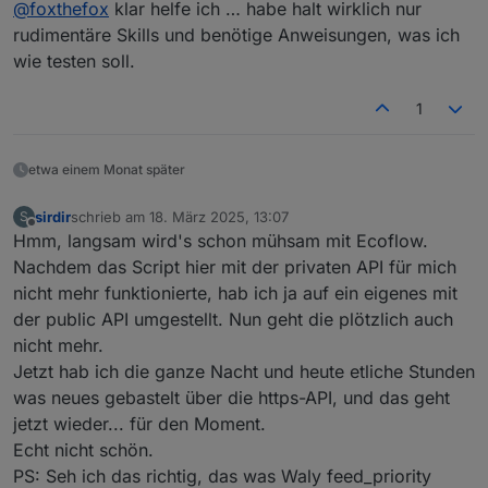
Offline
@
foxthefox
klar helfe ich … habe halt wirklich nur
Hallo, hat es von euch schon jemand geschafft
einen Delta Pro 3 über das Script zu steuern?
rudimentäre Skills und benötige Anweisungen, was ich
Delta Pro und Delta Pro 3 sind völlig unterschiedliche
Mein Delta Pro klappt ohne Probleme... wenn
wie testen soll.
Geräte. Die DP kommuniziert im freundlichen JSON
ich aber die SNR des Delta Pro 3 dazu gebe,
Format und DP3 benutzt mit protobuf kodierte
dann klappt es mit dem Delta Pro 3 nicht. Muss
Telegramme (ähnlich zu powerstream). Dazu muß
1
ich da irgendwas spezielles beachten?
erstmal das Telegramm dekodiert werden.
Durch amerikanische Nutzer konnte ich mit der
Integration im ecoflow-mqtt Adapter anfangen. Sieht
etwa einem Monat später
sehr vielversprechend aus und Befehle scheinen
schon komplett zu sein. Werde demnächst die
sirdir
schrieb am
18. März 2025, 13:07
S
zuletzt editiert von
Datenpunkte erzeugen und dann ist die DP3 das
Offline
Hmm, langsam wird's schon mühsam mit Ecoflow.
erste gerät, welches aus der 3er Serie unterstützt
Nachdem das Script hier mit der privaten API für mich
wird. Du darfst dich gern beim Testen beteiligen,
nicht mehr funktionierte, hab ich ja auf ein eigenes mit
würde mich sehr freuen.
Für das script kann ich dann die benötigten Dinge
der public API umgestellt. Nun geht die plötzlich auch
bereitstellen, es bräuchte dann jemanden der das
nicht mehr.
dann dort integriert.
Jetzt hab ich die ganze Nacht und heute etliche Stunden
was neues gebastelt über die https-API, und das geht
jetzt wieder... für den Moment.
Echt nicht schön.
PS: Seh ich das richtig, das was Waly feed_priority