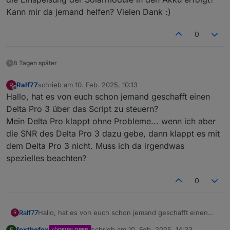
Kann mir da jemand helfen? Vielen Dank :)
0
8 Tagen später
Ralf77
schrieb am
10. Feb. 2025, 10:13
R
zuletzt editiert von
Offline
Hallo, hat es von euch schon jemand geschafft einen
Delta Pro 3 über das Script zu steuern?
Mein Delta Pro klappt ohne Probleme... wenn ich aber
die SNR des Delta Pro 3 dazu gebe, dann klappt es mit
dem Delta Pro 3 nicht. Muss ich da irgendwas
spezielles beachten?
0
Ralf77
Hallo, hat es von euch schon jemand geschafft einen
R
Delta Pro 3 über das Script zu steuern?
foxthefox
schrieb am
10. Feb. 2025, 14:33
F
DEVELOPER