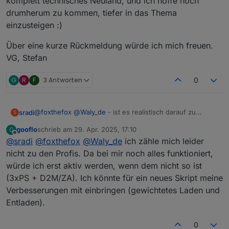
komplett technisches Neuland, und ich hoffe noch
drumherum zu kommen, tiefer in das Thema
einzusteigen :)
Über eine kurze Rückmeldung würde ich mich freuen.
VG, Stefan
G
R
F
3 Antworten
0
@
foxthefox
@
Waly_de
- ist es realistisch darauf zu
sradi
S
warten, dass sich jemand von euch Profis in näherer
gooflo
schrieb am
29. Apr. 2025, 17:10
G
Zukunft das Schnittstellenproblem mit der Delta Pro und
Für mich wäre das Auslesen von Protobuf-Messages
zuletzt editiert von
Offline
@
sradi
@
foxthefox
@
Waly_de
ich zähle mich leider
aktueller Firmware anschaut?
komplett technisches Neuland, und ich hoffe noch
drumherum zu kommen, tiefer in das Thema einzusteigen
Über eine kurze Rückmeldung würde ich mich freuen.
nicht zu den Profis. Da bei mir noch alles funktioniert,
:)
VG, Stefan
würde ich erst aktiv werden, wenn dem nicht so ist
(3xPS + D2M/ZA). Ich könnte für ein neues Skript meine
Verbesserungen mit einbringen (gewichtetes Laden und
Entladen).
0