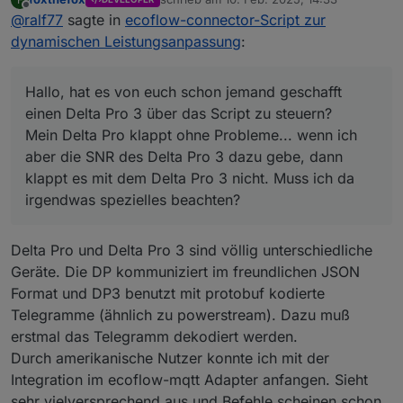
Mein Delta Pro klappt ohne Probleme... wenn ich aber
zuletzt editiert von
Offline
@
ralf77
sagte in
ecoflow-connector-Script zur
die SNR des Delta Pro 3 dazu gebe, dann klappt es mit
dem Delta Pro 3 nicht. Muss ich da irgendwas spezielles
dynamischen Leistungsanpassung
:
beachten?
Hallo, hat es von euch schon jemand geschafft
einen Delta Pro 3 über das Script zu steuern?
Mein Delta Pro klappt ohne Probleme... wenn ich
aber die SNR des Delta Pro 3 dazu gebe, dann
klappt es mit dem Delta Pro 3 nicht. Muss ich da
irgendwas spezielles beachten?
Delta Pro und Delta Pro 3 sind völlig unterschiedliche
Geräte. Die DP kommuniziert im freundlichen JSON
Format und DP3 benutzt mit protobuf kodierte
Telegramme (ähnlich zu powerstream). Dazu muß
erstmal das Telegramm dekodiert werden.
Durch amerikanische Nutzer konnte ich mit der
Integration im ecoflow-mqtt Adapter anfangen. Sieht
sehr vielversprechend aus und Befehle scheinen schon