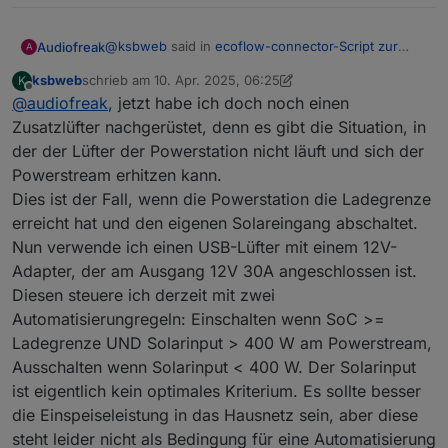
@
ksbweb
said in
ecoflow-connector-Script zur
Audiofreak
A
dynamischen Leistungsanpassung
:
ksbweb
schrieb am
10. Apr. 2025, 06:25
K
zuletzt editiert von ksbweb
4. Okt. 2025, 17:20
Offline
@
audiofreak
, jetzt habe ich doch noch einen
@
audiofreak
Es funktioniert nun sogar ohne
Zusatzlüfter, denn ich habe den PS hochkant
Zusatzlüfter nachgerüstet, denn es gibt die Situation, in
Noch besser :)
leicht schräg (sowohl nach oben als auch
der der Lüfter der Powerstation nicht läuft und sich der
seitlich) vor dem Auslass des Delta-Lüfters
Powerstream erhitzen kann.
platziert. Dieser Luftstrom reicht bereits aus,
um auch bei maximalem Solarinput eine
Dies ist der Fall, wenn die Powerstation die Ladegrenze
Überhitzung zu vermeiden und 800 W
erreicht hat und den eigenen Solareingang abschaltet.
zuverlässig einzuspeisen.
Nun verwende ich einen USB-Lüfter mit einem 12V-
Adapter, der am Ausgang 12V 30A angeschlossen ist.
Diesen steuere ich derzeit mit zwei
Automatisierungregeln: Einschalten wenn SoC >=
Ladegrenze UND Solarinput > 400 W am Powerstream,
Ausschalten wenn Solarinput < 400 W. Der Solarinput
ist eigentlich kein optimales Kriterium. Es sollte besser
die Einspeiseleistung in das Hausnetz sein, aber diese
steht leider nicht als Bedingung für eine Automatisierung