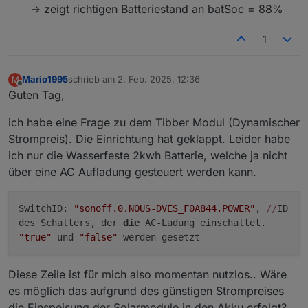
-> zeigt richtigen Batteriestand an batSoc = 88%
javascript.0	21:53:11.216	info	script.js.E
javascript.0	21:53:11.216	info	script.js.Ec
javascript.0	21:53:11.216	info	script.js.Ec
1
javascript.0	21:53:11.216	info	script.js.E
javascript.0	21:53:11.216	info	script.js.E
javascript.0	21:53:11.216	info	script.js.E
Mario1995
schrieb am
2. Feb. 2025, 12:36
M
zuletzt editiert von
Offline
javascript.0	21:53:11.216	info	script.js.E
Guten Tag,
javascript.0	21:53:11.216	info	script.js.E
javascript.0	21:53:11.216	info	script.js.E
ich habe eine Frage zu dem Tibber Modul (Dynamischer
javascript.0	21:53:11.216	info	script.js.E
Strompreis). Die Einrichtung hat geklappt. Leider habe
javascript.0	21:53:11.216	info	script.js.E
ich nur die Wasserfeste 2kwh Batterie, welche ja nicht
javascript.0	21:53:11.216	info	script.js.E
javascript.0	21:53:11.216	info	script.js.E
über eine AC Aufladung gesteuert werden kann.
javascript.0	21:53:11.216	info	script.js.E
javascript.0	21:53:11.216	info	script.js.E
javascript.0	21:53:11.216	info	script.js.Ec
SwitchID:
"sonoff.0.NOUS-DVES_F0A844.POWER"
,
//
ID
javascript.0	21:53:11.219	info	script.js.Ec
des Schalters, der
die
AC-Ladung einschaltet.
"true"
und
"false"
werden gesetzt
Diese Zeile ist für mich also momentan nutzlos.. Wäre
es möglich das aufgrund des günstigen Strompreises
die Einspeisung der Solarmodule in den Akku erfolgt?