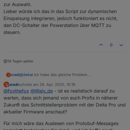
zur Auswahl.
Lieber würde ich das in das Script zur dynamischen
Einspeisung integrieren, jedoch funktioniert es nicht,
den DC-Schalter der Powerstation über MQTT zu
steuern.
0
19 Tagen später
@
dekai
Ich habe das gleiche Problem.
sradi
S
Habe gedankenlos meine Delta Pro auf Firmware 1.0.1.121
sradi
schrieb am
29. Apr. 2025, 10:19
S
und meine PowerStream auf Version 1.0.1.222 aktualisiert.
Ich hab leider nicht genug Ahnung, um dem selbst auf
zuletzt editiert von
Offline
@
foxthefox
@
Waly_de
- ist es realistisch darauf zu
Seitdem ist
batSoc
immer
=0
:(
die Spur zu kommen.
warten, dass sich jemand von euch Profis in näherer
Zukunft das Schnittstellenproblem mit der Delta Pro und
aktueller Firmware anschaut?
Für mich wäre das Auslesen von Protobuf-Messages