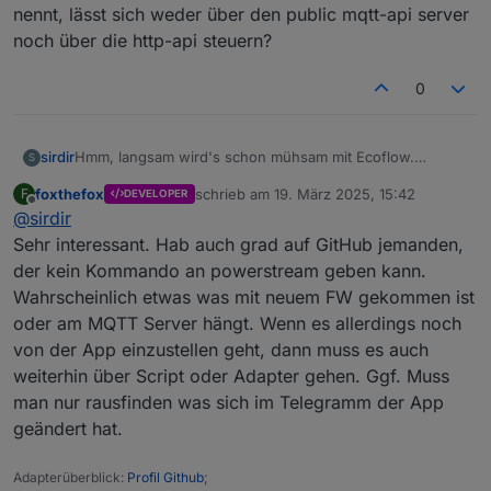
nennt, lässt sich weder über den public mqtt-api server
noch über die http-api steuern?
0
sirdir
Hmm, langsam wird's schon mühsam mit Ecoflow.
S
Nachdem das Script hier mit der privaten API für mich
foxthefox
schrieb am
19. März 2025, 15:42
F
DEVELOPER
nicht mehr funktionierte, hab ich ja auf ein eigenes mit
zuletzt editiert von
Offline
@
sirdir
der public API umgestellt. Nun geht die plötzlich auch
nicht mehr.
Sehr interessant. Hab auch grad auf GitHub jemanden,
Jetzt hab ich die ganze Nacht und heute etliche Stunden
der kein Kommando an powerstream geben kann.
was neues gebastelt über die https-API, und das geht
Wahrscheinlich etwas was mit neuem FW gekommen ist
jetzt wieder... für den Moment.
oder am MQTT Server hängt. Wenn es allerdings noch
Echt nicht schön.
PS: Seh ich das richtig, das was Waly feed_priority nennt,
von der App einzustellen geht, dann muss es auch
lässt sich weder über den public mqtt-api server noch
weiterhin über Script oder Adapter gehen. Ggf. Muss
über die http-api steuern?
man nur rausfinden was sich im Telegramm der App
geändert hat.
Adapterüberblick:
Profil Github
;