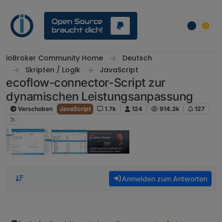
Weiter zum Inhalt
ioBroker Community Home
Deutsch
Skripten / Logik
JavaScript
ecoflow-connector-Script zur
dynamischen Leistungsanpassung
Verschoben
JavaScript
1.7k
124
914.3k
127
Anmelden zum Antworten