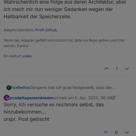
javascript.0	21:53:11.216	info	script.js.E
Wahrscheinlich eine Folge aus deren Architektur, aber
javascript.0	21:53:11.216	info	script.js.Ec
ich mach mir nun weniger Gedanken wegen der
javascript.0	21:53:11.219	info	script.js.Ec
Haltbarkeit der Speicherzelle.
Adapterüberblick:
Profil Github
;
Wenn der Adapter gefällt und nützlich ist, bitte ins Repo gehen und Star
setzen. Danke
Ein Aufruf:
video
1
foxthefox
Übrigens hab ich grad festgestellt, dass die
F
Nulleinspeisung über die Shelly cloud und EF cloud
ecodeltapowerstream
schrieb am
5. Apr. 2025, 06:26
E
auch über permanentWatts steuert. Erkannt durch
zuletzt editiert von ecodeltapowerstream
4.
Offline
Sorry, ich versuche es nochmals selbst, das
die permanenten Updates für den Datenpunkt. Also
nicht der Datenpunkt für die dynamische hauslast.
hinzubekommen...
Wahrscheinlich eine Folge aus deren Architektur,
urspr. Post gelöscht
aber ich mach mir nun weniger Gedanken wegen
der Haltbarkeit der Speicherzelle.
0