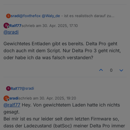
@
foxthefox
@
Waly_de
- ist es realistisch darauf zu
sradi
S
warten, dass sich jemand von euch Profis in näherer
Ralf77
schrieb am
30. Apr. 2025, 17:10
R
Zukunft das Schnittstellenproblem mit der Delta Pro und
Für mich wäre das Auslesen von Protobuf-Messages
zuletzt editiert von
Offline
@
sradi
aktueller Firmware anschaut?
komplett technisches Neuland, und ich hoffe noch
drumherum zu kommen, tiefer in das Thema einzusteigen
Über eine kurze Rückmeldung würde ich mich freuen.
Gewichtetes Entladen gibt es bereits. Delta Pro geht
:)
VG, Stefan
doch auch mit dem Script. Nur Delta Pro 3 geht nicht,
oder habe ich da was falsch verstanden?
0
@
sradi
Ralf77
R
sradi
schrieb am
30. Apr. 2025, 19:20
S
Gewichtetes Entladen gibt es bereits. Delta Pro geht
zuletzt editiert von
Offline
@
ralf77
Hey. Von gewichtetem Laden hatte ich nichts
doch auch mit dem Script. Nur Delta Pro 3 geht nicht,
oder habe ich da was falsch verstanden?
gesagt.
Bei mir ist es nur leider seit dem letzten Firmware so,
dass der Ladezustand (batSoc) meiner Delta Pro immer