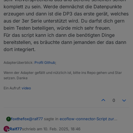
komplett zu sein. Werde demnächst die Datenpunkte
erzeugen und dann ist die DP3 das erste gerät, welches
aus der 3er Serie unterstützt wird. Du darfst dich gern
beim Testen beteiligen, würde mich sehr freuen.
Für das script kann ich dann die benötigten Dinge
bereitstellen, es bräuchte dann jemanden der das dann
dort integriert.
Adapterüberblick:
Profil Github
;
Wenn der Adapter gefällt und nützlich ist, bitte ins Repo gehen und Star
setzen. Danke
Ein Aufruf:
video
0
@
ralf77
sagte in
ecoflow-connector-Script zur
foxthefox
F
dynamischen Leistungsanpassung
:
Ralf77
schrieb am
10. Feb. 2025, 18:46
R
zuletzt editiert von