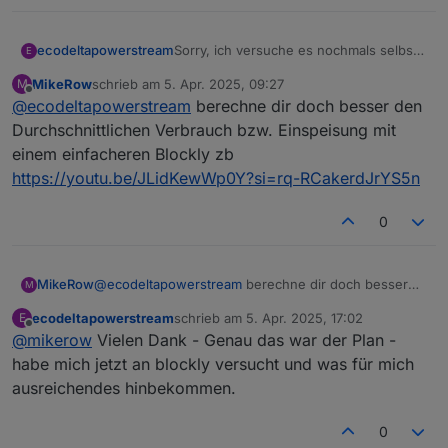
ecodeltapowerstream
Sorry, ich versuche es nochmals selbst,
E
das hinzubekommen...
MikeRow
schrieb am
5. Apr. 2025, 09:27
M
urspr. Post gelöscht
zuletzt editiert von
Offline
@
ecodeltapowerstream
berechne dir doch besser den
Durchschnittlichen Verbrauch bzw. Einspeisung mit
einem einfacheren Blockly zb
https://youtu.be/JLidKewWp0Y?si=rq-RCakerdJrYS5n
0
MikeRow
@
ecodeltapowerstream
berechne dir doch besser
M
den Durchschnittlichen Verbrauch bzw. Einspeisung
ecodeltapowerstream
schrieb am
5. Apr. 2025, 17:02
E
mit einem einfacheren Blockly zb
zuletzt editiert von
Offline
@
mikerow
Vielen Dank - Genau das war der Plan -
https://youtu.be/JLidKewWp0Y?si=rq-
RCakerdJrYS5n
habe mich jetzt an blockly versucht und was für mich
ausreichendes hinbekommen.
0