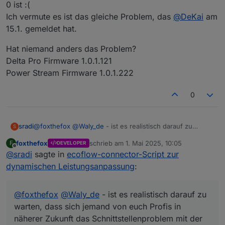
0 ist :(
Ich vermute es ist das gleiche Problem, das
@
DeKai
am
15.1. gemeldet hat.
Hat niemand anders das Problem?
Delta Pro Firmware 1.0.1.121
Power Stream Firmware 1.0.1.222
0
@
foxthefox
@
Waly_de
- ist es realistisch darauf zu
sradi
S
warten, dass sich jemand von euch Profis in näherer
foxthefox
schrieb am
1. Mai 2025, 10:05
F
DEVELOPER
Zukunft das Schnittstellenproblem mit der Delta Pro und
Für mich wäre das Auslesen von Protobuf-Messages
zuletzt editiert von
Offline
@
sradi
sagte in
ecoflow-connector-Script zur
aktueller Firmware anschaut?
komplett technisches Neuland, und ich hoffe noch
drumherum zu kommen, tiefer in das Thema einzusteigen
Über eine kurze Rückmeldung würde ich mich freuen.
dynamischen Leistungsanpassung
:
:)
VG, Stefan
@
foxthefox
@
Waly_de
- ist es realistisch darauf zu
warten, dass sich jemand von euch Profis in
näherer Zukunft das Schnittstellenproblem mit der