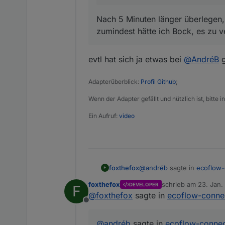
Nach 5 Minuten länger überlegen, 
zumindest hätte ich Bock, es zu 
evtl hat sich ja etwas bei
@
AndréB
g
Adapterüberblick:
Profil Github
;
Wenn der Adapter gefällt und nützlich ist, bitte
Ein Aufruf:
video
@
andréb
sagte in
ecoflow-
foxthefox
F
foxthefox
schrieb am
23. Jan.
DEVELOPER
F
zuletzt editiert von 
@
foxthefox
sagte in
ecoflow-connec
@
andréb
said in
ecoflow
Offline
evtl hat sich ja etwas bei
@
Dafür wäre es aber n
@
andréb
sagte in
ecoflow-connec