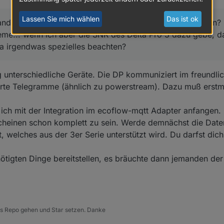
Lassen Sie mich wählen
Das ist ok
nd geschafft einen Delta Pro 3 über das Script zu steuern?
eme... wenn ich aber die SNR des Delta Pro 3 dazu gebe, da
da irgendwas spezielles beachten?
ig unterschiedliche Geräte. Die DP kommuniziert im freund
erte Telegramme (ähnlich zu powerstream). Dazu muß erst
ich mit der Integration im ecoflow-mqtt Adapter anfangen. 
scheinen schon komplett zu sein. Werde demnächst die Dat
t, welches aus der 3er Serie unterstützt wird. Du darfst dic
nötigten Dinge bereitstellen, es bräuchte dann jemanden de
 ins Repo gehen und Star setzen. Danke