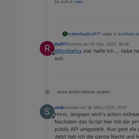
Ein Aufruf:
video
@
ralf77
sagte in
ecoflow-c
foxthefox
F
Ralf77
schrieb am
10. Feb. 2025, 18:46
R
zuletzt editiert von
@
foxthefox
klar helfe ich … habe ha
Hallo, hat es von euch s
Offline
Mein Delta Pro klappt oh
soll.
Delta Pro und Delta Pro 3 
Delta Pro 3 nicht. Muss 
benutzt mit protobuf kodi
Durch amerikanische Nutzer
vielversprechend aus und 
dann ist die DP3 das erste 
würde mich sehr freuen.
etwa einem Monat später
Für das script kann ich dan
sirdir
schrieb am
18. März 2025, 13:07
S
zuletzt editiert von
Hmm, langsam wird's schon mühsam
Offline
Nachdem das Script hier mit der priv
public API umgestellt. Nun geht die 
Jetzt hab ich die ganze Nacht und h