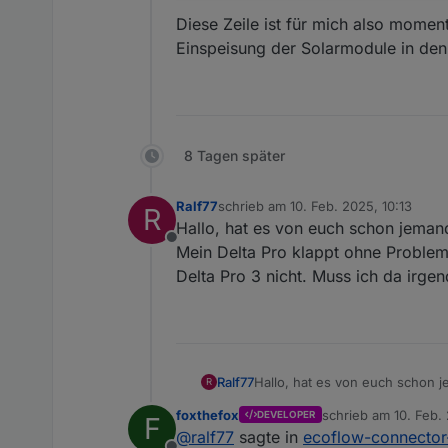
javascript.0	21:53:11
Diese Zeile ist für mich also momen
javascript.0	21:53:11
Einspeisung der Solarmodule in den
javascript.0	21:53:11
javascript.0	21:53:11.
javascript.0	21:53:11.
8 Tagen später
Ralf77
schrieb am
10. Feb. 2025, 10:13
R
zuletzt editiert von
Hallo, hat es von euch schon jemand
Offline
Mein Delta Pro klappt ohne Problem
Delta Pro 3 nicht. Muss ich da irge
Ralf77
Hallo, hat es von euch schon j
R
Mein Delta Pro klappt ohne Pro
foxthefox
schrieb am
10. Feb.
DEVELOPER
F
nicht. Muss ich da irgendwas 
zuletzt editiert von
@
ralf77
sagte in
ecoflow-connector