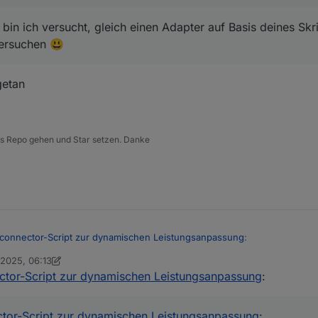
bin ich versucht, gleich einen Adapter auf Basis deines Skr
versuchen 😃
etan
 ins Repo gehen und Star setzen. Danke
connector-Script zur dynamischen Leistungsanpassung
:
 2025, 06:13
foxthefox
tor-Script zur dynamischen Leistungsanpassung
:
-connector-Script zur dynamischen Leistungsanpassung
:
AndréB
getan
otwendig, es auf GitHub zu veröffentlichen. Dann könnte man da prima
tor-Script zur dynamischen Leistungsanpassung
: