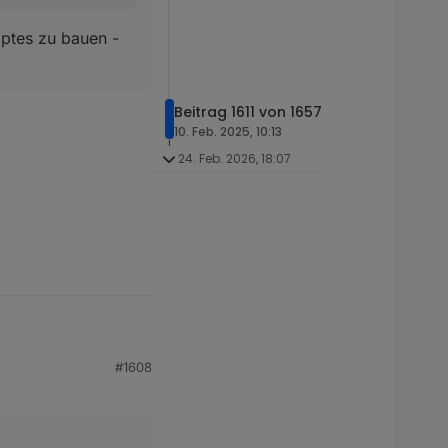
iptes zu bauen -
Beitrag 1611 von 1657
10. Feb. 2025, 10:13
24. Feb. 2026, 18:07
#1608
 zusammen dran