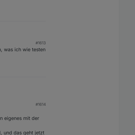
#1613
, was ich wie testen
klappt es mit dem
en JSON Format und DP3
ramm dekodiert werden.
t sehr
punkte erzeugen und
eim Testen beteiligen,
 dann dort integriert.
#1614
in eigenes mit der
, und das geht jetzt