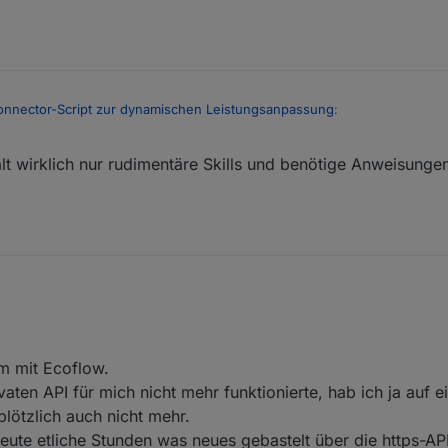
onnector-Script zur dynamischen Leistungsanpassung
:
lt wirklich nur rudimentäre Skills und benötige Anweisungen
chon jemand geschafft einen Delta Pro 3 über das Script zu steuern?
ne Probleme... wenn ich aber die SNR des Delta Pro 3 dazu gebe, dann 
sind völlig unterschiedliche Geräte. Die DP kommuniziert im freundlich
ich da irgendwas spezielles beachten?
erte Telegramme (ähnlich zu powerstream). Dazu muß erstmal das Teleg
 konnte ich mit der Integration im ecoflow-mqtt Adapter anfangen. Sieh
Befehle scheinen schon komplett zu sein. Werde demnächst die Daten
gerät, welches aus der 3er Serie unterstützt wird. Du darfst dich gern b
n die benötigten Dinge bereitstellen, es bräuchte dann jemanden der das
 mit Ecoflow.
aten API für mich nicht mehr funktionierte, hab ich ja auf e
plötzlich auch nicht mehr.
eute etliche Stunden was neues gebastelt über die https-API