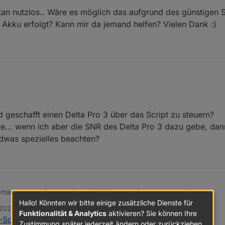
.216	info	script.js.Ecoflow_Adapter: PVfaktor:1

tan nutzlos.. Wäre es möglich das aufgrund des günstigen 
.216	info	script.js.Ecoflow_Adapter: Batfaktor:1

 Akku erfolgt? Kann mir da jemand helfen? Vielen Dank :)
.216	info	script.js.Ecoflow_Adapter: ueberschuss:0

216	info	script.js.Ecoflow_Adapter: ****************
219	info	script.js.Ecoflow_Adapter: Ã„nderung fÃ¼r Ei
 geschafft einen Delta Pro 3 über das Script zu steuern?
e... wenn ich aber die SNR des Delta Pro 3 dazu gebe, dan
ndwas spezielles beachten?
emand geschafft einen Delta Pro 3 über das Script zu steuern?
bleme... wenn ich aber die SNR des Delta Pro 3 dazu gebe, dann klappt 
Hallo! Könnten wir bitte einige zusätzliche Dienste für
 2025, 14:33
spezielles beachten?
Funktionalität & Analytics
aktivieren? Sie können Ihre
-Script zur dynamischen Leistungsanpassung
:
Zustimmung später jederzeit ändern oder zurückziehen.