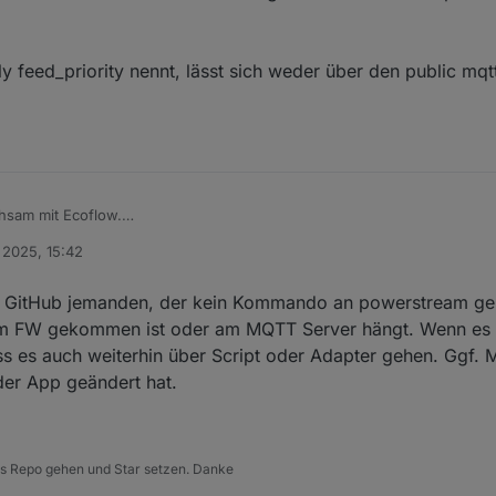
ly feed_priority nennt, lässt sich weder über den public mqt
sam mit Ecoflow.
privaten API für mich nicht mehr funktionierte, hab ich ja auf ein eigene
 2025, 15:42
ch auch nicht mehr.
nd heute etliche Stunden was neues gebastelt über die https-API, und da
uf GitHub jemanden, der kein Kommando an powerstream ge
em FW gekommen ist oder am MQTT Server hängt. Wenn es a
 Waly feed_priority nennt, lässt sich weder über den public mqtt-api ser
ss es auch weiterhin über Script oder Adapter gehen. Ggf.
er App geändert hat.
 ins Repo gehen und Star setzen. Danke