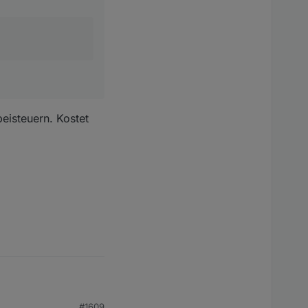
 du Interesse
ch das auch
tes zu bauen -
beisteuern. Kostet
#1609