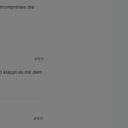
Strompreises die
*********************

nspeisung gesendet PS:[PowerStream] : 0 W

#1611
n klappt es mit dem
es mit dem Delta Pro 3
#1612