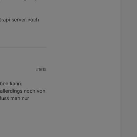
t-api server noch
s mit der public API
#1615
s geht jetzt wieder...
ben kann.
llerdings noch von
ver noch über die http-
 Muss man nur