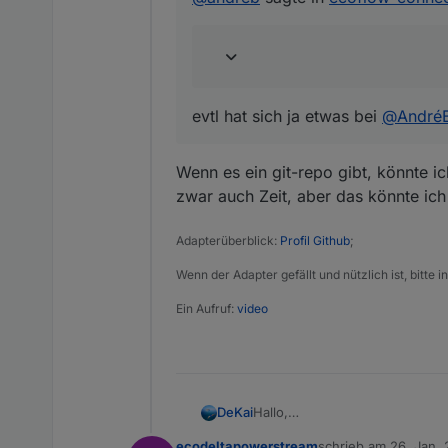
arbeiten und Feedback
hast, meld dich gern 
übernehmen - aber es i
Nach 5 Minuten länger üb
evtl hat sich ja etwas bei
@
André
zumindest hätte ich Boc
Wenn es ein git-repo gibt, könnte ic
zwar auch Zeit, aber das könnte ich
Adapterüberblick:
Profil Github
;
Wenn der Adapter gefällt und nützlich ist, bitte
Ein Aufruf:
video
Hallo,
DeKai
ich hab das Script mit Tibber-
ecodeltapowerstream
schrieb am
26. Jan. 