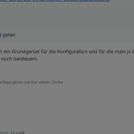
 bzw. Bugs "einsammeln" und erreicht auch potentiell mehr Leute. Falls
mal. Wenn du da keinen Bock drauf oder keine Zeit dafür hast, könnte i
st ja dein Skript, da bräuchte ich natürlich auch dein OK für :)
erlegen, bin ich versucht, gleich einen Adapter auf Basis deines Skrip
B
getan
k, es zu versuchen 😃
h ein Grundgerüst für die Konfiguration und für die main.js 
 noch beisteuern.
 ins Repo gehen und Star setzen. Danke
Puls in verwendung.
2025, 14:54