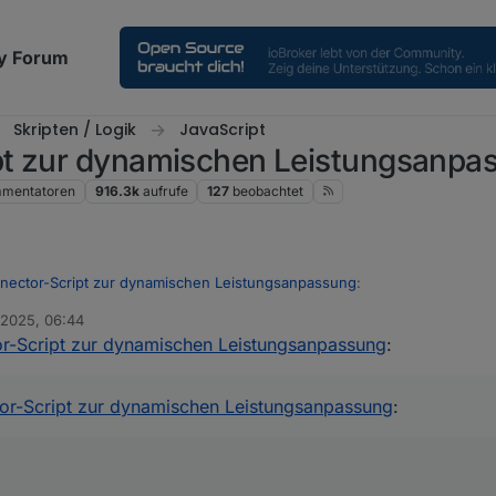
y Forum
Skripten / Logik
JavaScript
pt zur dynamischen Leistungsanpa
mentatoren
916.3k
aufrufe
127
beobachtet
nector-Script zur dynamischen Leistungsanpassung
:
 2025, 06:44
r-Script zur dynamischen Leistungsanpassung
:
dig, es auf GitHub zu veröffentlichen. Dann könnte man da prima zusa
nsammeln" und erreicht auch potentiell mehr Leute. Falls du Interesse
gen, bin ich versucht, gleich einen Adapter auf Basis deines Skriptes 
n Bock drauf oder keine Zeit dafür hast, könnte ich das auch übernehme
hen 😃
or-Script zur dynamischen Leistungsanpassung
:
h natürlich auch dein OK für :)