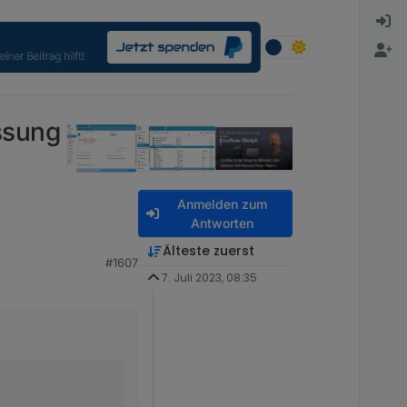
ssung
Anmelden zum
Antworten
Älteste zuerst
#1607
7. Juli 2023, 08:35
mmen dran arbeiten
 hast, meld dich
zu bauen - zumindest
n - aber es ist ja