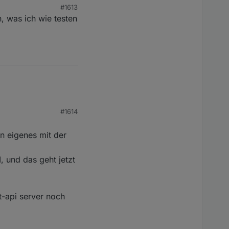
#1613
, was ich wie testen
klappt es mit dem
en JSON Format und DP3
ramm dekodiert werden.
t sehr
punkte erzeugen und
eim Testen beteiligen,
 dann dort integriert.
#1614
in eigenes mit der
, und das geht jetzt
t-api server noch