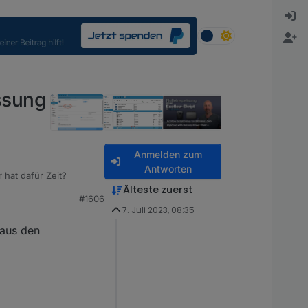
ssung
Anmelden zum
Antworten
 hat dafür Zeit?
Älteste zuerst
#1606
PS), d.h. ich würde
7. Juli 2023, 08:35
 aus den