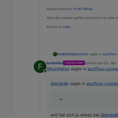
Adapterüberblick:
Profil Github
;
Wenn der Adapter gefällt und nützlich ist, bitte
Ein Aufruf:
video
@
andréb
sagte in
ecoflow-
foxthefox
F
foxthefox
schrieb am
23. Jan.
DEVELOPER
F
zuletzt editiert von 
@
foxthefox
sagte in
ecoflow-connec
@
andréb
said in
ecoflow
Offline
evtl hat sich ja etwas bei
@
Dafür wäre es aber n
@
andréb
sagte in
ecoflow-connec
arbeiten und Feedback
hast, meld dich gern 
übernehmen - aber es i
Nach 5 Minuten länger üb
evtl hat sich ja etwas bei
@
André
zumindest hätte ich Boc