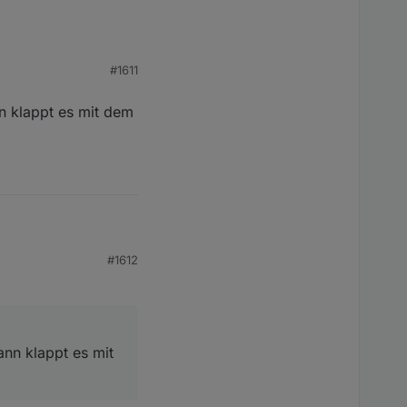
#1611
n klappt es mit dem
es mit dem Delta Pro 3
#1612
nn klappt es mit