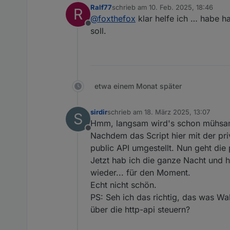
Ralf77
schrieb am
10. Feb. 2025, 18:46
R
zuletzt editiert von
@
foxthefox
klar helfe ich … habe ha
Hallo, hat es von euch s
Offline
Mein Delta Pro klappt oh
soll.
Delta Pro und Delta Pro 3 
Delta Pro 3 nicht. Muss 
benutzt mit protobuf kodi
Durch amerikanische Nutzer
vielversprechend aus und 
dann ist die DP3 das erste 
würde mich sehr freuen.
etwa einem Monat später
Für das script kann ich dan
sirdir
schrieb am
18. März 2025, 13:07
S
zuletzt editiert von
Hmm, langsam wird's schon mühsam
Offline
Nachdem das Script hier mit der priv
public API umgestellt. Nun geht die 
Jetzt hab ich die ganze Nacht und h
wieder... für den Moment.
Echt nicht schön.
PS: Seh ich das richtig, das was Wa
über die http-api steuern?