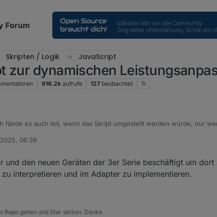
y Forum
Skripten / Logik
JavaScript
pt zur dynamischen Leistungsanpa
mentatoren
916.2k
aufrufe
127
beobachtet
h fände es auch toll, wenn das Skript umgestellt werden würde, nur wer
 2025, 06:39
alles normal auch ohne geöffnete App (D2M + PS und D2M Zusatzakku + 
 ich dazu gezwungen werde (und Zeit habe).
 gar mehrere) unterstütze ich gerne.
er und den neuen Geräten der 3er Serie beschäftigt um dort
u interpretieren und im Adapter zu implementieren.
 ins Repo gehen und Star setzen. Danke