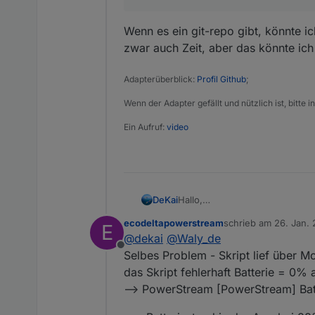
Wenn es ein git-repo gibt, könnte ic
zwar auch Zeit, aber das könnte ich
Adapterüberblick:
Profil Github
;
Wenn der Adapter gefällt und nützlich ist, bitte
Ein Aufruf:
video
Hallo,
DeKai
ich hab das Script mit Tibber-
ecodeltapowerstream
schrieb am
26. Jan. 
E
leider bekomme ich es nicht so recht 
Jezt kommt das Problem.
zuletzt editiert von
@
dekai
@
Waly_de
das Script in den IObroker.
Es ist gerade Dunkel -> die PV l
Offline
Im Ecoflow Script komen die Da
Die Batterie ist zu 84% gelade
Statt dessen meint das Script d
Selbes Problem - Skript lief über 
Ich hab die PowerStream und 
deckt?
das Skript fehlerhaft Batterie = 0% 
Ich kann auch über die Writabl
Vielen dank für das Scrip und d
--> PowerStream [PowerStream] Bat
javascript.0	21:53:06.