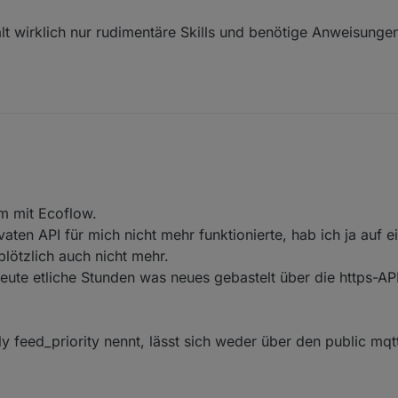
lt wirklich nur rudimentäre Skills und benötige Anweisungen
chon jemand geschafft einen Delta Pro 3 über das Script zu steuern?
ne Probleme... wenn ich aber die SNR des Delta Pro 3 dazu gebe, dann 
sind völlig unterschiedliche Geräte. Die DP kommuniziert im freundlich
ich da irgendwas spezielles beachten?
erte Telegramme (ähnlich zu powerstream). Dazu muß erstmal das Teleg
 konnte ich mit der Integration im ecoflow-mqtt Adapter anfangen. Sieh
Befehle scheinen schon komplett zu sein. Werde demnächst die Daten
gerät, welches aus der 3er Serie unterstützt wird. Du darfst dich gern b
n die benötigten Dinge bereitstellen, es bräuchte dann jemanden der das
 mit Ecoflow.
aten API für mich nicht mehr funktionierte, hab ich ja auf e
plötzlich auch nicht mehr.
eute etliche Stunden was neues gebastelt über die https-API
ly feed_priority nennt, lässt sich weder über den public mqt