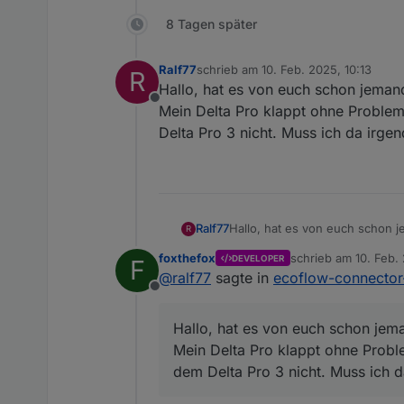
8 Tagen später
Ralf77
schrieb am
10. Feb. 2025, 10:13
R
zuletzt editiert von
Hallo, hat es von euch schon jemand
Offline
Mein Delta Pro klappt ohne Problem
Delta Pro 3 nicht. Muss ich da irge
Ralf77
Hallo, hat es von euch schon j
R
Mein Delta Pro klappt ohne Pro
foxthefox
schrieb am
10. Feb.
DEVELOPER
F
nicht. Muss ich da irgendwas 
zuletzt editiert von
@
ralf77
sagte in
ecoflow-connector
Offline
Hallo, hat es von euch schon jema
Mein Delta Pro klappt ohne Probl
dem Delta Pro 3 nicht. Muss ich 