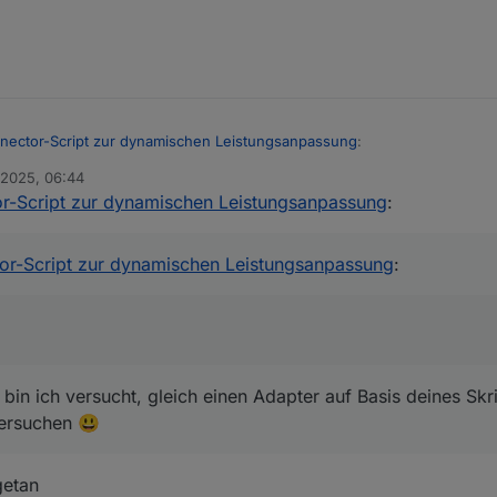
nector-Script zur dynamischen Leistungsanpassung
:
 2025, 06:44
r-Script zur dynamischen Leistungsanpassung
:
dig, es auf GitHub zu veröffentlichen. Dann könnte man da prima zusa
nsammeln" und erreicht auch potentiell mehr Leute. Falls du Interesse
gen, bin ich versucht, gleich einen Adapter auf Basis deines Skriptes 
n Bock drauf oder keine Zeit dafür hast, könnte ich das auch übernehme
hen 😃
or-Script zur dynamischen Leistungsanpassung
:
h natürlich auch dein OK für :)
bin ich versucht, gleich einen Adapter auf Basis deines Skr
versuchen 😃
etan