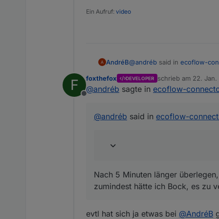
Ein Aufruf:
video
@
andréb
said in
ecoflow-con
AndréB
foxthefox
schrieb am
22. Jan.
DEVELOPER
F
zuletzt editiert von
@
andréb
sagte in
ecoflow-connecto
Dafür wäre es aber notwen
Offline
und Feedback bzw. Bugs "ei
Nach 5 Minuten länger überle
gern mal. Wenn du da keine
hätte ich Bock, es zu versuc
@
andréb
said in
ecoflow-connect
dein Skript, da bräuchte ic
Nach 5 Minuten länger überlegen, 
zumindest hätte ich Bock, es zu 
evtl hat sich ja etwas bei
@
AndréB
g