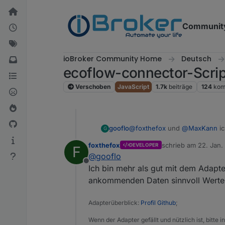
Weiter zum Inhalt
Communit
ioBroker Community Home
Deutsch
ecoflow-connector-Scri
Verschoben
JavaScript
1.7k
beiträge
124
kom
@
foxthefox
und
@
MaxKann
ic
gooflo
G
foxthefox
schrieb am
22. Jan.
DEVELOPER
F
Bei mir läuft zum Glück noch 
zuletzt editiert von
@
gooflo
wohl erst aktiv werden, wenn
Offline
Falls sich jemand findet (oder
Ich bin mehr als gut mit dem Adapt
ankommenden Daten sinnvoll Werte z
Adapterüberblick:
Profil Github
;
Wenn der Adapter gefällt und nützlich ist, bitte