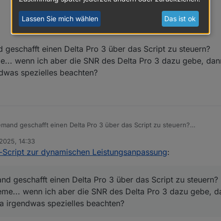
Lassen Sie mich wählen
Das ist ok
 geschafft einen Delta Pro 3 über das Script zu steuern?
e... wenn ich aber die SNR des Delta Pro 3 dazu gebe, dan
ndwas spezielles beachten?
emand geschafft einen Delta Pro 3 über das Script zu steuern?
bleme... wenn ich aber die SNR des Delta Pro 3 dazu gebe, dann klappt 
 2025, 14:33
spezielles beachten?
-Script zur dynamischen Leistungsanpassung
:
nd geschafft einen Delta Pro 3 über das Script zu steuern?
eme... wenn ich aber die SNR des Delta Pro 3 dazu gebe, da
da irgendwas spezielles beachten?