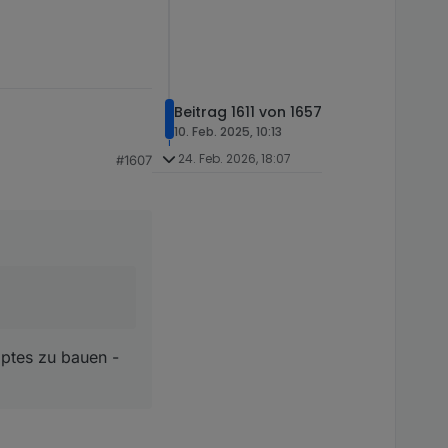
Beitrag 1611 von 1657
10. Feb. 2025, 10:13
24. Feb. 2026, 18:07
#1607
mmen dran arbeiten
 hast, meld dich
zu bauen - zumindest
n - aber es ist ja
iptes zu bauen -