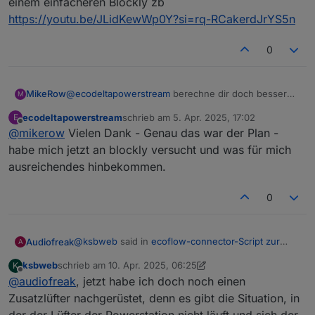
einem einfacheren Blockly zb
https://youtu.be/JLidKewWp0Y?si=rq-RCakerdJrYS5n
0
MikeRow
@
ecodeltapowerstream
berechne dir doch besser
M
den Durchschnittlichen Verbrauch bzw. Einspeisung
ecodeltapowerstream
schrieb am
5. Apr. 2025, 17:02
E
mit einem einfacheren Blockly zb
zuletzt editiert von
Offline
@
mikerow
Vielen Dank - Genau das war der Plan -
https://youtu.be/JLidKewWp0Y?si=rq-
RCakerdJrYS5n
habe mich jetzt an blockly versucht und was für mich
ausreichendes hinbekommen.
0
@
ksbweb
said in
ecoflow-connector-Script zur
Audiofreak
A
dynamischen Leistungsanpassung
:
ksbweb
schrieb am
10. Apr. 2025, 06:25
K
zuletzt editiert von ksbweb
4. Okt. 2025, 17:20
Offline
@
audiofreak
, jetzt habe ich doch noch einen
@
audiofreak
Es funktioniert nun sogar ohne
Zusatzlüfter, denn ich habe den PS hochkant
Zusatzlüfter nachgerüstet, denn es gibt die Situation, in
Noch besser :)
leicht schräg (sowohl nach oben als auch
der der Lüfter der Powerstation nicht läuft und sich der