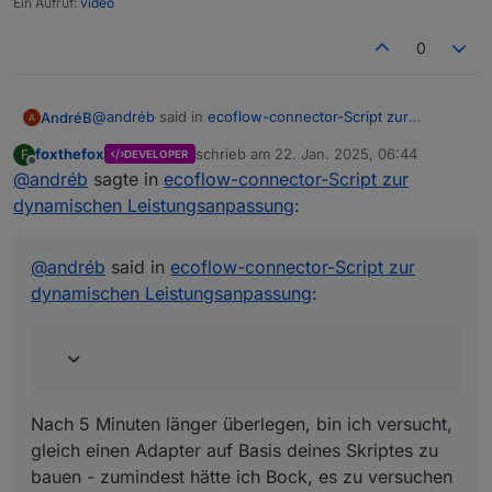
Ein Aufruf:
video
0
@
andréb
said in
ecoflow-connector-Script zur
AndréB
dynamischen Leistungsanpassung
:
foxthefox
schrieb am
22. Jan. 2025, 06:44
F
DEVELOPER
zuletzt editiert von
Offline
@
andréb
sagte in
Dafür wäre es aber notwendig, es auf GitHub zu
ecoflow-connector-Script zur
veröffentlichen. Dann könnte man da prima
dynamischen Leistungsanpassung
:
Nach 5 Minuten länger überlegen, bin ich versucht,
zusammen dran arbeiten und Feedback bzw.
gleich einen Adapter auf Basis deines Skriptes zu
Bugs "einsammeln" und erreicht auch potentiell
bauen - zumindest hätte ich Bock, es zu versuchen 😃
mehr Leute. Falls du Interesse hast, meld dich
@
andréb
said in
ecoflow-connector-Script zur
gern mal. Wenn du da keinen Bock drauf oder
dynamischen Leistungsanpassung
:
keine Zeit dafür hast, könnte ich das auch
übernehmen - aber es ist ja dein Skript, da
bräuchte ich natürlich auch dein OK für :)
Nach 5 Minuten länger überlegen, bin ich versucht,
gleich einen Adapter auf Basis deines Skriptes zu
bauen - zumindest hätte ich Bock, es zu versuchen