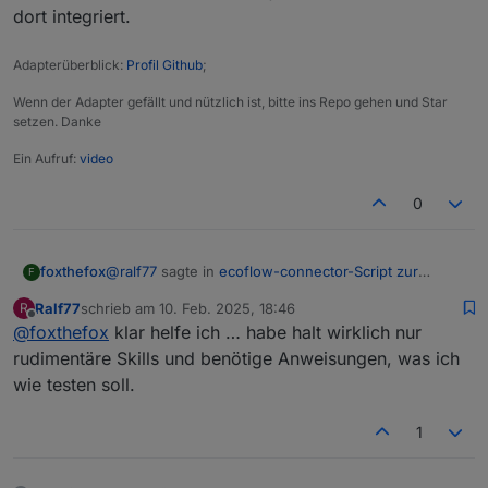
dort integriert.
Adapterüberblick:
Profil Github
;
Wenn der Adapter gefällt und nützlich ist, bitte ins Repo gehen und Star
setzen. Danke
Ein Aufruf:
video
0
@
ralf77
sagte in
ecoflow-connector-Script zur
foxthefox
F
dynamischen Leistungsanpassung
:
Ralf77
schrieb am
10. Feb. 2025, 18:46
R
zuletzt editiert von
Offline
@
foxthefox
klar helfe ich … habe halt wirklich nur
Hallo, hat es von euch schon jemand geschafft
einen Delta Pro 3 über das Script zu steuern?
rudimentäre Skills und benötige Anweisungen, was ich
Delta Pro und Delta Pro 3 sind völlig unterschiedliche
Mein Delta Pro klappt ohne Probleme... wenn
wie testen soll.
Geräte. Die DP kommuniziert im freundlichen JSON
ich aber die SNR des Delta Pro 3 dazu gebe,
Format und DP3 benutzt mit protobuf kodierte
dann klappt es mit dem Delta Pro 3 nicht. Muss
Telegramme (ähnlich zu powerstream). Dazu muß
1
ich da irgendwas spezielles beachten?
erstmal das Telegramm dekodiert werden.
Durch amerikanische Nutzer konnte ich mit der