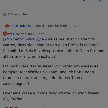
0
19 Tagen später
@
dekai
Ich habe das gleiche Problem.
sradi
S
Habe gedankenlos meine Delta Pro auf Firmware 1.0.1.121
sradi
schrieb am
29. Apr. 2025, 10:19
S
und meine PowerStream auf Version 1.0.1.222 aktualisiert.
Ich hab leider nicht genug Ahnung, um dem selbst auf
zuletzt editiert von
Offline
@
foxthefox
@
Waly_de
- ist es realistisch darauf zu
Seitdem ist
batSoc
immer
=0
:(
die Spur zu kommen.
warten, dass sich jemand von euch Profis in näherer
Zukunft das Schnittstellenproblem mit der Delta Pro und
aktueller Firmware anschaut?
Für mich wäre das Auslesen von Protobuf-Messages
komplett technisches Neuland, und ich hoffe noch
drumherum zu kommen, tiefer in das Thema
einzusteigen :)
Über eine kurze Rückmeldung würde ich mich freuen.
VG, Stefan