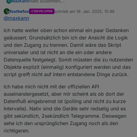
Hallo zusammen,
MaxKann
M
ich habe mich zwar erst heute angemeldet, bin aber
foxthefox
schrieb am
19. Jan. 2025, 12:49
F
DEVELOPER
Mitleser und Praktizierer der ersten Stunde :) Danke
Ich wollte nochmal explizit fragen, wie wir
zuletzt editiert von
Offline
@
maxkann
für das tolle Skript!
perspektivisch das Skript am Leben halten.
Momentan liegt hier ein altes iPhone rund um die
Wäre es nicht möglich, das Skript auf die aktuelle API
Ich hatte weiter oben schon einmal ein paar Gedanken
Uhr in der Ecke und startet regelmäßig die Ecoflow
umzuziehen, z.B. mit Hilfe von dieser Lösung:
App. Nicht wirklich eine nachhaltige Lösung.
https://github.com/CatShape/ioBroker.ecoflow_catsh
VG Max
geäussert. Grundsätzlich bin ich der Ansicht die Logik
ape
und den Zugang zu trennen. Damit wäre das Skript
universaler und ist nicht an die ein oder andere
Datenquelle festgelegt. Somit müssten die zu nutzenden
Objekte explizit (einmalig) konfiguriert werden und das
script greift nicht auf intern entstandene Dinge zurück.
Ich habe mich nicht mit der offiziellen API
auseinandergesetzt, aber mir scheint als ob dort der
Datenfluß eingebremst ist (polling und nicht zu kurze
Intervalle). Nativ sind die Geräte sehr redselig und es
gibt sekündlich, 2sekündlich Telegramme. Deswegen
sehe ich den ursprünglichen Zugang noch als den
richtigeren.