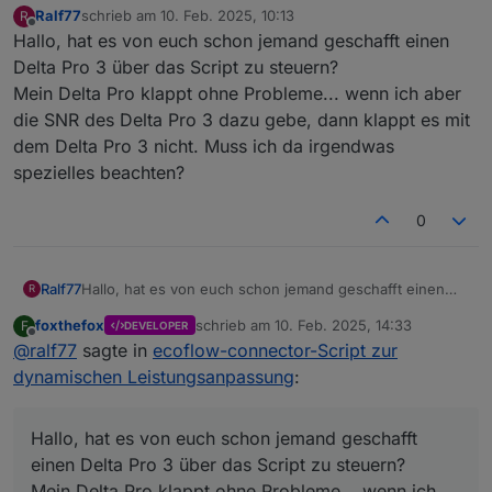
Ralf77
schrieb am
10. Feb. 2025, 10:13
R
zuletzt editiert von
Offline
Hallo, hat es von euch schon jemand geschafft einen
Delta Pro 3 über das Script zu steuern?
Mein Delta Pro klappt ohne Probleme... wenn ich aber
die SNR des Delta Pro 3 dazu gebe, dann klappt es mit
dem Delta Pro 3 nicht. Muss ich da irgendwas
spezielles beachten?
0
Ralf77
Hallo, hat es von euch schon jemand geschafft einen
R
Delta Pro 3 über das Script zu steuern?
foxthefox
schrieb am
10. Feb. 2025, 14:33
F
DEVELOPER
Mein Delta Pro klappt ohne Probleme... wenn ich aber
zuletzt editiert von
Offline
@
ralf77
sagte in
ecoflow-connector-Script zur
die SNR des Delta Pro 3 dazu gebe, dann klappt es mit
dem Delta Pro 3 nicht. Muss ich da irgendwas spezielles
dynamischen Leistungsanpassung
:
beachten?
Hallo, hat es von euch schon jemand geschafft
einen Delta Pro 3 über das Script zu steuern?
Mein Delta Pro klappt ohne Probleme... wenn ich