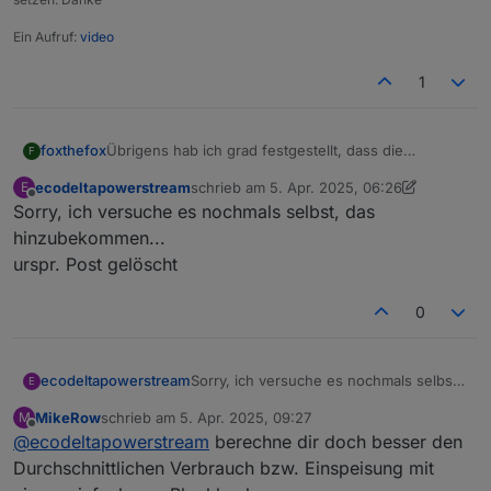
Ein Aufruf:
video
1
foxthefox
Übrigens hab ich grad festgestellt, dass die
F
Nulleinspeisung über die Shelly cloud und EF cloud
ecodeltapowerstream
schrieb am
5. Apr. 2025, 06:26
E
auch über permanentWatts steuert. Erkannt durch
zuletzt editiert von ecodeltapowerstream
4.
Offline
Sorry, ich versuche es nochmals selbst, das
die permanenten Updates für den Datenpunkt. Also
nicht der Datenpunkt für die dynamische hauslast.
hinzubekommen...
Wahrscheinlich eine Folge aus deren Architektur,
urspr. Post gelöscht
aber ich mach mir nun weniger Gedanken wegen
der Haltbarkeit der Speicherzelle.
0
ecodeltapowerstream
Sorry, ich versuche es nochmals selbst,
E
das hinzubekommen...
MikeRow
schrieb am
5. Apr. 2025, 09:27
M
urspr. Post gelöscht
zuletzt editiert von
Offline
@
ecodeltapowerstream
berechne dir doch besser den
Durchschnittlichen Verbrauch bzw. Einspeisung mit