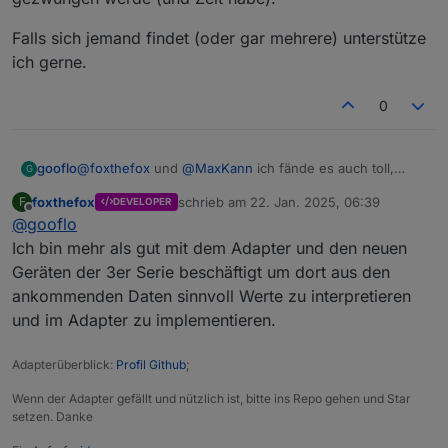
aber Delta2Max.
Ggf. wird ein "lifeSign" oder "keepAlive" versendet,
was die Geräte dann zum Anlass nehmen die Daten
Falls sich jemand findet (oder gar mehrere) unterstütze
weiter zu posten. Das würde aber bedeuten, daß die
ich gerne.
Geräte grundsätzlich nur nach trigger posten und
sonst still sind.
0
Beim Analysieren von DeltaPro3 Telegrammen sind
mir zumindest leere Telegramme aufgefallen, die
könnten diese Theorie bestätigen.
@
foxthefox
und
@
MaxKann
ich fände es auch toll,
gooflo
G
wenn das Skript umgestellt werden würde, nur wer hat
foxthefox
schrieb am
22. Jan. 2025, 06:39
F
DEVELOPER
dafür Zeit?
Bei mir läuft zum Glück noch alles normal auch ohne
zuletzt editiert von
Offline
@
gooflo
geöffnete App (D2M + PS und D2M Zusatzakku + PS),
d.h. ich würde wohl erst aktiv werden, wenn ich dazu
Falls sich jemand findet (oder gar mehrere) unterstütze
Ich bin mehr als gut mit dem Adapter und den neuen
gezwungen werde (und Zeit habe).
ich gerne.
Geräten der 3er Serie beschäftigt um dort aus den
ankommenden Daten sinnvoll Werte zu interpretieren
und im Adapter zu implementieren.
Adapterüberblick:
Profil Github
;
Wenn der Adapter gefällt und nützlich ist, bitte ins Repo gehen und Star
setzen. Danke