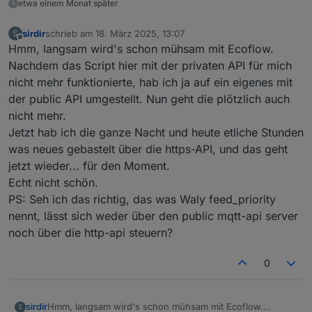
Integration im ecoflow-mqtt Adapter anfangen. Sieht
etwa einem Monat später
sehr vielversprechend aus und Befehle scheinen
schon komplett zu sein. Werde demnächst die
sirdir
schrieb am
18. März 2025, 13:07
S
zuletzt editiert von
Datenpunkte erzeugen und dann ist die DP3 das
Offline
Hmm, langsam wird's schon mühsam mit Ecoflow.
erste gerät, welches aus der 3er Serie unterstützt
Nachdem das Script hier mit der privaten API für mich
wird. Du darfst dich gern beim Testen beteiligen,
nicht mehr funktionierte, hab ich ja auf ein eigenes mit
würde mich sehr freuen.
Für das script kann ich dann die benötigten Dinge
der public API umgestellt. Nun geht die plötzlich auch
bereitstellen, es bräuchte dann jemanden der das
nicht mehr.
dann dort integriert.
Jetzt hab ich die ganze Nacht und heute etliche Stunden
was neues gebastelt über die https-API, und das geht
jetzt wieder... für den Moment.
Echt nicht schön.
PS: Seh ich das richtig, das was Waly feed_priority
nennt, lässt sich weder über den public mqtt-api server
noch über die http-api steuern?
0
sirdir
Hmm, langsam wird's schon mühsam mit Ecoflow.
S