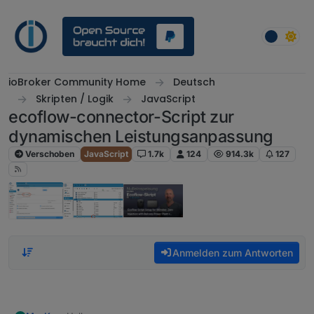
Weiter zum Inhalt
ioBroker Community Home
Deutsch
Skripten / Logik
JavaScript
ecoflow-connector-Script zur
dynamischen Leistungsanpassung
Verschoben
JavaScript
1.7k
124
914.3k
127
Anmelden zum Antworten