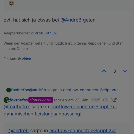
😃
evtl hat sich ja etwas bei
@
AndréB
getan
Adapterüberblick:
Profil Github
;
Wenn der Adapter gefällt und nützlich ist, bitte ins Repo gehen und Star
setzen. Danke
Ein Aufruf:
video
0
@
andréb
sagte in
ecoflow-connector-Script zur
foxthefox
F
dynamischen Leistungsanpassung
:
foxthefox
schrieb am
23. Jan. 2025, 06:13
F
DEVELOPER
zuletzt editiert von foxthefox
Offline
@
foxthefox
sagte in
@
andréb
ecoflow-connector-Script zur
said in
ecoflow-connector-Script zur
dynamischen Leistungsanpassung
:
dynamischen Leistungsanpassung
:
evtl hat sich ja etwas bei
@
AndréB
getan
Dafür wäre es aber notwendig, es auf
@
andréb
sagte in
ecoflow-connector-Script zur
GitHub zu veröffentlichen. Dann könnte