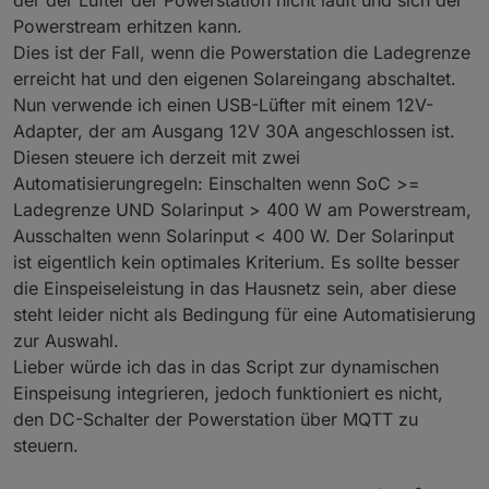
seitlich) vor dem Auslass des Delta-Lüfters
Powerstream erhitzen kann.
platziert. Dieser Luftstrom reicht bereits aus,
um auch bei maximalem Solarinput eine
Dies ist der Fall, wenn die Powerstation die Ladegrenze
Überhitzung zu vermeiden und 800 W
erreicht hat und den eigenen Solareingang abschaltet.
zuverlässig einzuspeisen.
Nun verwende ich einen USB-Lüfter mit einem 12V-
Adapter, der am Ausgang 12V 30A angeschlossen ist.
Diesen steuere ich derzeit mit zwei
Automatisierungregeln: Einschalten wenn SoC >=
Ladegrenze UND Solarinput > 400 W am Powerstream,
Ausschalten wenn Solarinput < 400 W. Der Solarinput
ist eigentlich kein optimales Kriterium. Es sollte besser
die Einspeiseleistung in das Hausnetz sein, aber diese
steht leider nicht als Bedingung für eine Automatisierung
zur Auswahl.
Lieber würde ich das in das Script zur dynamischen
Einspeisung integrieren, jedoch funktioniert es nicht,
den DC-Schalter der Powerstation über MQTT zu
steuern.