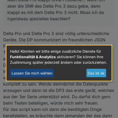
aber die SNR des Delta Pro 3 dazu gebe, dann
klappt es mit dem Delta Pro 3 nicht. Muss ich da
irgendwas spezielles beachten?
Delta Pro und Delta Pro 3 sind völlig unterschiedliche
Geräte. Die DP kommuniziert im freundlichen JSON
Format und DP3 benutzt mit protobuf kodierte
Hallo! Könnten wir bitte einige zusätzliche Dienste für
Telegramme (ähnlich zu powerstream). Dazu muß
Funktionalität & Analytics
aktivieren? Sie können Ihre
erstmal das Telegramm dekodiert werden.
Zustimmung später jederzeit ändern oder zurückziehen.
Durch amerikanische Nutzer konnte ich mit der
Integration im ecoflow-mqtt Adapter anfangen. Sieht
Lassen Sie mich wählen
Das ist ok
sehr vielversprechend aus und Befehle scheinen schon
komplett zu sein. Werde demnächst die Datenpunkte
erzeugen und dann ist die DP3 das erste gerät, welches
aus der 3er Serie unterstützt wird. Du darfst dich gern
beim Testen beteiligen, würde mich sehr freuen.
Für das script kann ich dann die benötigten Dinge
bereitstellen, es bräuchte dann jemanden der das dann