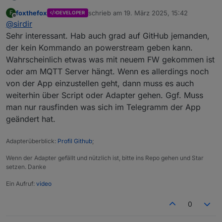
Nachdem das Script hier mit der privaten API für mich
foxthefox
schrieb am
19. März 2025, 15:42
F
DEVELOPER
nicht mehr funktionierte, hab ich ja auf ein eigenes mit
zuletzt editiert von
Offline
@
sirdir
der public API umgestellt. Nun geht die plötzlich auch
nicht mehr.
Sehr interessant. Hab auch grad auf GitHub jemanden,
Jetzt hab ich die ganze Nacht und heute etliche Stunden
der kein Kommando an powerstream geben kann.
was neues gebastelt über die https-API, und das geht
Wahrscheinlich etwas was mit neuem FW gekommen ist
jetzt wieder... für den Moment.
oder am MQTT Server hängt. Wenn es allerdings noch
Echt nicht schön.
PS: Seh ich das richtig, das was Waly feed_priority nennt,
von der App einzustellen geht, dann muss es auch
lässt sich weder über den public mqtt-api server noch
weiterhin über Script oder Adapter gehen. Ggf. Muss
über die http-api steuern?
man nur rausfinden was sich im Telegramm der App
geändert hat.
Adapterüberblick:
Profil Github
;
Wenn der Adapter gefällt und nützlich ist, bitte ins Repo gehen und Star
setzen. Danke
Ein Aufruf:
video
0