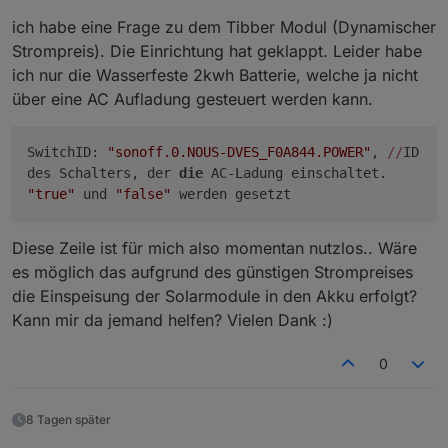
javascript.0	21:53:11.216	info	script.js.E
ich habe eine Frage zu dem Tibber Modul (Dynamischer
javascript.0	21:53:11.216	info	script.js.E
Strompreis). Die Einrichtung hat geklappt. Leider habe
javascript.0	21:53:11.216	info	script.js.E
ich nur die Wasserfeste 2kwh Batterie, welche ja nicht
javascript.0	21:53:11.216	info	script.js.E
javascript.0	21:53:11.216	info	script.js.E
über eine AC Aufladung gesteuert werden kann.
javascript.0	21:53:11.216	info	script.js.E
javascript.0	21:53:11.216	info	script.js.E
javascript.0	21:53:11.216	info	script.js.Ec
SwitchID:
"sonoff.0.NOUS-DVES_F0A844.POWER"
,
//
ID
javascript.0	21:53:11.219	info	script.js.Ec
des Schalters, der
die
AC-Ladung einschaltet.
"true"
und
"false"
werden gesetzt
Diese Zeile ist für mich also momentan nutzlos.. Wäre
es möglich das aufgrund des günstigen Strompreises
die Einspeisung der Solarmodule in den Akku erfolgt?
Kann mir da jemand helfen? Vielen Dank :)
0
8 Tagen später