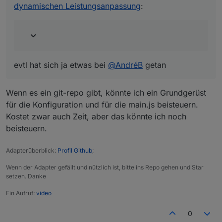
dynamischen Leistungsanpassung
:
man da prima zusammen dran arbeiten
und Feedback bzw. Bugs "einsammeln"
und erreicht auch potentiell mehr Leute.
Falls du Interesse hast, meld dich gern
mal. Wenn du da keinen Bock drauf oder
keine Zeit dafür hast, könnte ich das auch
übernehmen - aber es ist ja dein Skript, da
evtl hat sich ja etwas bei
@
AndréB
getan
bräuchte ich natürlich auch dein OK für :)
Wenn es ein git-repo gibt, könnte ich ein Grundgerüst
Nach 5 Minuten länger überlegen, bin ich
für die Konfiguration und für die main.js beisteuern.
versucht, gleich einen Adapter auf Basis deines
Kostet zwar auch Zeit, aber das könnte ich noch
Skriptes zu bauen - zumindest hätte ich Bock,
es zu versuchen 😃
beisteuern.
Adapterüberblick:
Profil Github
;
Wenn der Adapter gefällt und nützlich ist, bitte ins Repo gehen und Star
setzen. Danke
Ein Aufruf:
video
0