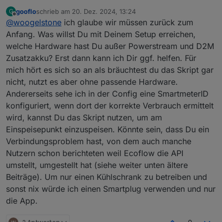
gooflo
schrieb am
20. Dez. 2024, 13:24
G
ich habe ja den Powerstream und als Akku den
zuletzt editiert von
Offline
@
woogelstone
ich glaube wir müssen zurück zum
Delta2 Max ZUSATZAKKU , ohne MASTER
DELTA2.
Ich habe als Last in der App 50 Watt dauerlast
Anfang. Was willst Du mit Deinem Setup erreichen,
eingestellt und Stromversorgungsmodus ->
welche Hardware hast Du außer Powerstream und D2M
Stromversorgung prio. eingestellt.
Ich habe den Support schon angeschrieben ,
Zusatzakku? Erst dann kann ich Dir ggf. helfen. Für
Wenn es jetzt zum Abend geht und die Zellen
aber helfen kann der auch nicht .
mich hört es sich so an als bräuchtest du das Skript gar
keine Spannung mehr liefern geht der
Kann man im Script was einstellen das der
Powerstream aus !
Powerstream nicht ausgeht sonder sich durch
nicht, nutzt es aber ohne passende Hardware.
Er schaltet sich ab , ob wohl der Akku Strom
den Akku am Leben hält ?
Ich finde da meine Growatt Insel Lösung besser ,
Andererseits sehe ich in der Config eine SmartmeterID
bringt , man kann es ja auf der App sehen .
Was mir auffällt , der Skript läuft , aber wer hat
aufbauen und los.
konfiguriert, wenn dort der korrekte Verbrauch ermittelt
Also auch keine Benutzung der Gespeicherten
jetzt Vorrang ? Die APP oder der Skript
NACHTRAG:
wird, kannst Du das Skript nutzen, um am
Energie in der Nacht und das Bier im
Mir ist aufgefallen das die Daten in IOBrocker
Kühlschrank wird warm :(
oder Home Assistant nur neu eingelesen werden
Einspeisepunkt einzuspeisen. Könnte sein, dass Du ein
wenn die App auf dem Handy an ist !!
Verbindungsproblem hast, von dem auch manche
Mach ich sie aus gibt es keine neuen Daten .
Nutzern schon berichteten weil Ecoflow die API
umstellt, umgestellt hat (siehe weiter unten ältere
Beiträge). Um nur einen Kühlschrank zu betreiben und
sonst nix würde ich einen Smartplug verwenden und nur
die App.