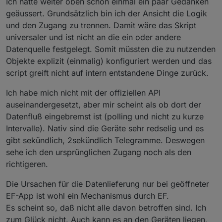
Ich hatte weiter oben schon einmal ein paar Gedanken
Uhr in der Ecke und startet regelmäßig die Ecoflow
umzuziehen, z.B. mit Hilfe von dieser Lösung:
App. Nicht wirklich eine nachhaltige Lösung.
https://github.com/CatShape/ioBroker.ecoflow_catsh
VG Max
geäussert. Grundsätzlich bin ich der Ansicht die Logik
ape
und den Zugang zu trennen. Damit wäre das Skript
universaler und ist nicht an die ein oder andere
Datenquelle festgelegt. Somit müssten die zu nutzenden
Objekte explizit (einmalig) konfiguriert werden und das
script greift nicht auf intern entstandene Dinge zurück.
Ich habe mich nicht mit der offiziellen API
auseinandergesetzt, aber mir scheint als ob dort der
Datenfluß eingebremst ist (polling und nicht zu kurze
Intervalle). Nativ sind die Geräte sehr redselig und es
gibt sekündlich, 2sekündlich Telegramme. Deswegen
sehe ich den ursprünglichen Zugang noch als den
richtigeren.
Die Ursachen für die Datenlieferung nur bei geöffneter
EF-App ist wohl ein Mechanismus durch EF.
Es scheint so, daß nicht alle davon betroffen sind. Ich
zum Glück nicht. Auch kann es an den Geräten liegen,