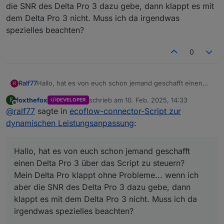
die SNR des Delta Pro 3 dazu gebe, dann klappt es mit
dem Delta Pro 3 nicht. Muss ich da irgendwas
spezielles beachten?
0
Ralf77
Hallo, hat es von euch schon jemand geschafft einen
R
Delta Pro 3 über das Script zu steuern?
foxthefox
schrieb am
10. Feb. 2025, 14:33
F
DEVELOPER
Mein Delta Pro klappt ohne Probleme... wenn ich aber
zuletzt editiert von
Offline
@
ralf77
sagte in
ecoflow-connector-Script zur
die SNR des Delta Pro 3 dazu gebe, dann klappt es mit
dem Delta Pro 3 nicht. Muss ich da irgendwas spezielles
dynamischen Leistungsanpassung
:
beachten?
Hallo, hat es von euch schon jemand geschafft
einen Delta Pro 3 über das Script zu steuern?
Mein Delta Pro klappt ohne Probleme... wenn ich
aber die SNR des Delta Pro 3 dazu gebe, dann
klappt es mit dem Delta Pro 3 nicht. Muss ich da
irgendwas spezielles beachten?