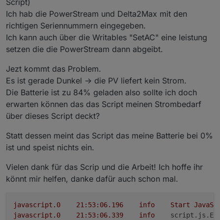
Script)
Ich hab die PowerStream und Delta2Max mit den
richtigen Seriennummern eingegeben.
Ich kann auch über die Writables "SetAC" eine leistung
setzen die die PowerStream dann abgeibt.
Jezt kommt das Problem.
Es ist gerade Dunkel -> die PV liefert kein Strom.
Die Batterie ist zu 84% geladen also sollte ich doch
erwarten können das das Script meinen Strombedarf
über dieses Script deckt?
Statt dessen meint das Script das meine Batterie bei 0%
ist und speist nichts ein.
Vielen dank für das Scrip und die Arbeit! Ich hoffe ihr
könnt mir helfen, danke dafür auch schon mal.
javascript.0
21
:53:06.196
info
Start
JavaSc
javascript.0
21
:53:06.339
info
script.js.Ec