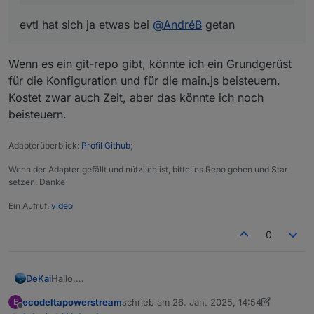
keine Zeit dafür hast, könnte ich das auch
übernehmen - aber es ist ja dein Skript, da
evtl hat sich ja etwas bei
@
AndréB
getan
bräuchte ich natürlich auch dein OK für :)
Wenn es ein git-repo gibt, könnte ich ein Grundgerüst
Nach 5 Minuten länger überlegen, bin ich
für die Konfiguration und für die main.js beisteuern.
versucht, gleich einen Adapter auf Basis deines
Kostet zwar auch Zeit, aber das könnte ich noch
Skriptes zu bauen - zumindest hätte ich Bock,
es zu versuchen 😃
beisteuern.
Adapterüberblick:
Profil Github
;
Wenn der Adapter gefällt und nützlich ist, bitte ins Repo gehen und Star
setzen. Danke
Ein Aufruf:
video
0
Hallo,
DeKai
ich hab das Script mit Tibber-Puls in verwendung.
ecodeltapowerstream
schrieb am
26. Jan. 2025, 14:54
E
leider bekomme ich es nicht so recht ans laufen. Ich
Jezt kommt das Problem.
zuletzt editiert von ecodeltapowerstream
Offline