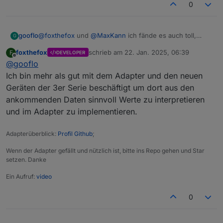
0
Beim Analysieren von DeltaPro3 Telegrammen sind
mir zumindest leere Telegramme aufgefallen, die
könnten diese Theorie bestätigen.
@
foxthefox
und
@
MaxKann
ich fände es auch toll,
gooflo
G
wenn das Skript umgestellt werden würde, nur wer hat
foxthefox
schrieb am
22. Jan. 2025, 06:39
F
DEVELOPER
dafür Zeit?
Bei mir läuft zum Glück noch alles normal auch ohne
zuletzt editiert von
Offline
@
gooflo
geöffnete App (D2M + PS und D2M Zusatzakku + PS),
d.h. ich würde wohl erst aktiv werden, wenn ich dazu
Falls sich jemand findet (oder gar mehrere) unterstütze
Ich bin mehr als gut mit dem Adapter und den neuen
gezwungen werde (und Zeit habe).
ich gerne.
Geräten der 3er Serie beschäftigt um dort aus den
ankommenden Daten sinnvoll Werte zu interpretieren
und im Adapter zu implementieren.
Adapterüberblick:
Profil Github
;
Wenn der Adapter gefällt und nützlich ist, bitte ins Repo gehen und Star
setzen. Danke
Ein Aufruf:
video
0