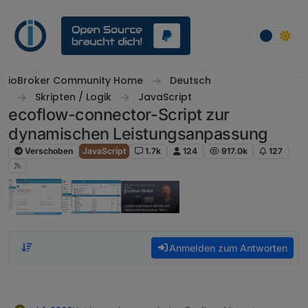
Weiter zum Inhalt
ioBroker Community Home
Deutsch
Skripten / Logik
JavaScript
ecoflow-connector-Script zur
dynamischen Leistungsanpassung
Verschoben
JavaScript
1.7k
124
917.0k
127
Anmelden zum Antworten