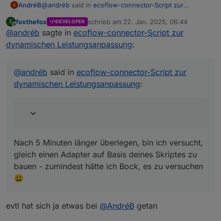
@
andréb
said in
ecoflow-connector-Script zur
AndréB
dynamischen Leistungsanpassung
:
foxthefox
schrieb am
22. Jan. 2025, 06:44
F
DEVELOPER
zuletzt editiert von
Offline
@
andréb
sagte in
Dafür wäre es aber notwendig, es auf GitHub zu
ecoflow-connector-Script zur
veröffentlichen. Dann könnte man da prima
dynamischen Leistungsanpassung
:
Nach 5 Minuten länger überlegen, bin ich versucht,
zusammen dran arbeiten und Feedback bzw.
gleich einen Adapter auf Basis deines Skriptes zu
Bugs "einsammeln" und erreicht auch potentiell
bauen - zumindest hätte ich Bock, es zu versuchen 😃
mehr Leute. Falls du Interesse hast, meld dich
@
andréb
said in
ecoflow-connector-Script zur
gern mal. Wenn du da keinen Bock drauf oder
dynamischen Leistungsanpassung
:
keine Zeit dafür hast, könnte ich das auch
übernehmen - aber es ist ja dein Skript, da
bräuchte ich natürlich auch dein OK für :)
Nach 5 Minuten länger überlegen, bin ich versucht,
gleich einen Adapter auf Basis deines Skriptes zu
bauen - zumindest hätte ich Bock, es zu versuchen
😃
evtl hat sich ja etwas bei
@
AndréB
getan