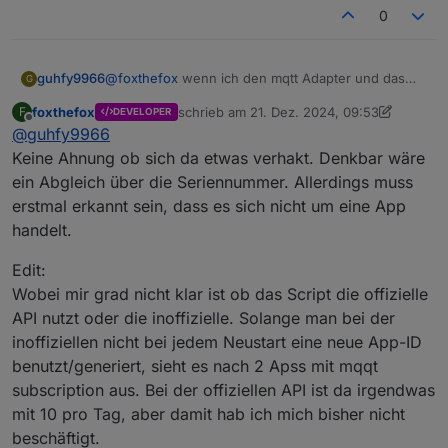
um die Datenanalyse zu vereinfachen.
0
guhfy9966
@
foxthefox
wenn ich den mqtt Adapter und das
G
Script nutze, gibt es nicht Probleme mit der Ecoflow
foxthefox
schrieb am
21. Dez. 2024, 09:53
F
DEVELOPER
Api?
zuletzt editiert von foxthefox
Offline
@
guhfy9966
Keine Ahnung ob sich da etwas verhakt. Denkbar wäre
ein Abgleich über die Seriennummer. Allerdings muss
erstmal erkannt sein, dass es sich nicht um eine App
handelt.
Edit:
Wobei mir grad nicht klar ist ob das Script die offizielle
API nutzt oder die inoffizielle. Solange man bei der
inoffiziellen nicht bei jedem Neustart eine neue App-ID
benutzt/generiert, sieht es nach 2 Apss mit mqqt
subscription aus. Bei der offiziellen API ist da irgendwas
mit 10 pro Tag, aber damit hab ich mich bisher nicht
beschäftigt.