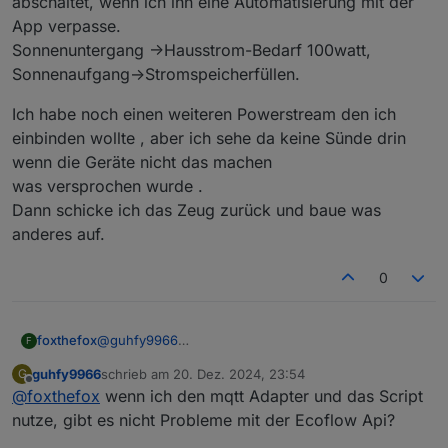
abschaltet, wenn ich ihn eine Automatisierung mit der
App verpasse.
Sonnenuntergang ->Hausstrom-Bedarf 100watt,
Sonnenaufgang->Stromspeicherfüllen.
Ich habe noch einen weiteren Powerstream den ich
einbinden wollte , aber ich sehe da keine Sünde drin
wenn die Geräte nicht das machen
was versprochen wurde .
Dann schicke ich das Zeug zurück und baue was
anderes auf.
0
foxthefox
@
guhfy9966
F
Beim ecoflow-mqtt Adapter habe ich ein Issue über
guhfy9966
schrieb am
20. Dez. 2024, 23:54
G
das ich schon Beispieldaten und Befehle bekommen
zuletzt editiert von
Offline
@
foxthefox
wenn ich den mqtt Adapter und das Script
habe. Datenstruktur ist relativ klein, aber dennoch
nicht alles interpretierbar. Befehle sind relativ klar.
nutze, gibt es nicht Probleme mit der Ecoflow Api?
Beides werde ich testweise in den Adapter bringen,