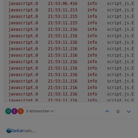
javascript.0
21
:53:06.416
info
script.js.Ec
javascript.0
21
:53:11.213
info
script.js.Ec
javascript.0
21
:53:11.215
info
script.js.Ec
javascript.0
21
:53:11.215
info
script.js.Ec
javascript.0
21
:53:11.216
info
script.js.Ec
javascript.0
21
:53:11.216
info
script.js.Ec
javascript.0
21
:53:11.216
info
script.js.Ec
javascript.0
21
:53:11.216
info
script.js.Ec
javascript.0
21
:53:11.216
info
script.js.Ec
javascript.0
21
:53:11.216
info
script.js.Ec
javascript.0
21
:53:11.216
info
script.js.Ec
javascript.0
21
:53:11.216
info
script.js.Ec
javascript.0
21
:53:11.216
info
script.js.Ec
javascript.0
21
:53:11.216
info
script.js.Ec
javascript.0
21
:53:11.216
info
script.js.Ec
javascript.0
21
:53:11.216
info
script.js.Ec
javascript.0
21
:53:11.216
info
script.js.Ec
G
E
S
3 Antworten
0
javascript.0
21
:53:11.216
info
script.js.Ec
javascript.0
21
:53:11.216
info
script.js.Ec
javascript.0
21
:53:11.216
info
script.js.Ec
Hallo,
DeKai
javascript.0
21
:53:11.219
info
script.js.Ec
ich hab das Script mit Tibber-Puls in verwendung.