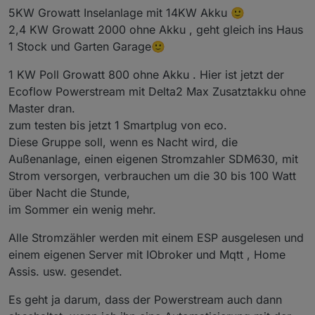
Verbindungsproblem hast, von dem auch manche
5KW Growatt Inselanlage mit 14KW Akku 🙂
Nutzern schon berichteten weil Ecoflow die API
2,4 KW Growatt 2000 ohne Akku , geht gleich ins Haus
umstellt, umgestellt hat (siehe weiter unten ältere
1 Stock und Garten Garage🙂
Beiträge). Um nur einen Kühlschrank zu betreiben und
sonst nix würde ich einen Smartplug verwenden und
nur die App.
1 KW Poll Growatt 800 ohne Akku . Hier ist jetzt der
Ecoflow Powerstream mit Delta2 Max Zusatztakku ohne
Master dran.
zum testen bis jetzt 1 Smartplug von eco.
Diese Gruppe soll, wenn es Nacht wird, die
Außenanlage, einen eigenen Stromzahler SDM630, mit
Strom versorgen, verbrauchen um die 30 bis 100 Watt
über Nacht die Stunde,
im Sommer ein wenig mehr.
Alle Stromzähler werden mit einem ESP ausgelesen und
einem eigenen Server mit IObroker und Mqtt , Home
Assis. usw. gesendet.
Es geht ja darum, dass der Powerstream auch dann