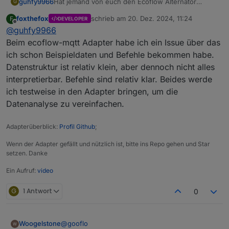
guhfy9966
Hat jemand von euch den Ecoflow Alternator
G
(Batterieladegerät) schon auslesen und steuern
foxthefox
schrieb am
20. Dez. 2024, 11:24
F
DEVELOPER
können?
zuletzt editiert von
Offline
@
guhfy9966
Beim ecoflow-mqtt Adapter habe ich ein Issue über das
ich schon Beispieldaten und Befehle bekommen habe.
Datenstruktur ist relativ klein, aber dennoch nicht alles
interpretierbar. Befehle sind relativ klar. Beides werde
ich testweise in den Adapter bringen, um die
Datenanalyse zu vereinfachen.
Adapterüberblick:
Profil Github
;
Wenn der Adapter gefällt und nützlich ist, bitte ins Repo gehen und Star
setzen. Danke
Ein Aufruf:
video
G
1 Antwort
0
@
gooflo
Woogelstone