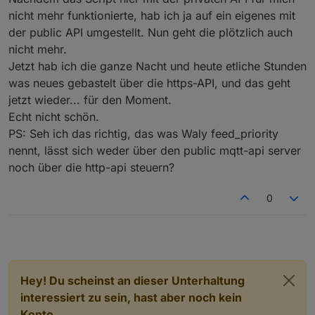
wird. Du darfst dich gern beim Testen beteiligen,
nicht mehr funktionierte, hab ich ja auf ein eigenes mit
würde mich sehr freuen.
Für das script kann ich dann die benötigten Dinge
der public API umgestellt. Nun geht die plötzlich auch
bereitstellen, es bräuchte dann jemanden der das
nicht mehr.
dann dort integriert.
Jetzt hab ich die ganze Nacht und heute etliche Stunden
was neues gebastelt über die https-API, und das geht
jetzt wieder... für den Moment.
Echt nicht schön.
PS: Seh ich das richtig, das was Waly feed_priority
nennt, lässt sich weder über den public mqtt-api server
noch über die http-api steuern?
0
Hey! Du scheinst an dieser Unterhaltung
interessiert zu sein, hast aber noch kein
Konto.