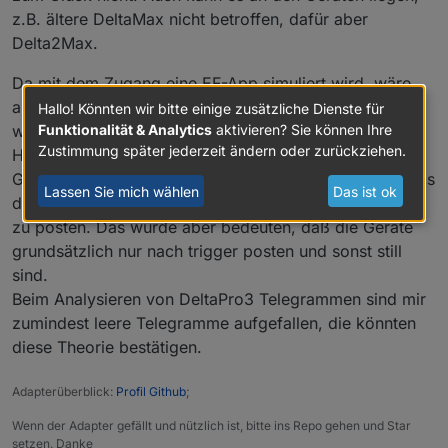
z.B. ältere DeltaMax nicht betroffen, dafür aber
Delta2Max.
Da mit dem Zugang eine EF-App simuliert wird, wäre
aus meiner Sicht der wichtige Schritt herauszufinden,
Hallo! Könnten wir bitte einige zusätzliche Dienste für
was die EF-App anders macht. Das sollte ein wichtiger
Funktionalität & Analytics
aktivieren? Sie können Ihre
Zustimmung später jederzeit ändern oder zurückziehen.
Handlungsstrang sein.
Ggf. wird ein "lifeSign" oder "keepAlive" versendet, was
Lassen Sie mich wählen
Das ist ok
die Geräte dann zum Anlass nehmen die Daten weiter
zu posten. Das würde aber bedeuten, daß die Geräte
grundsätzlich nur nach trigger posten und sonst still
sind.
Beim Analysieren von DeltaPro3 Telegrammen sind mir
zumindest leere Telegramme aufgefallen, die könnten
diese Theorie bestätigen.
Adapterüberblick:
Profil Github
;
Wenn der Adapter gefällt und nützlich ist, bitte ins Repo gehen und Star
setzen. Danke