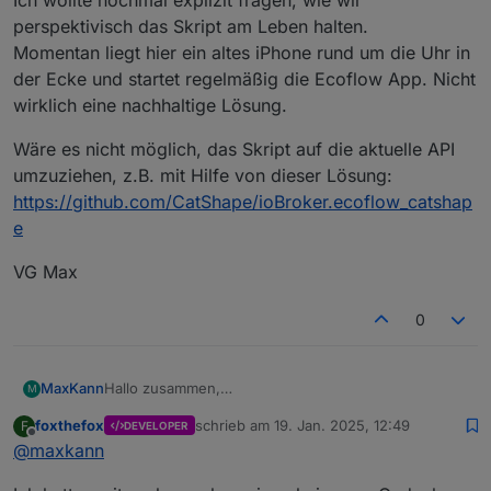
Ich wollte nochmal explizit fragen, wie wir
javascript.0	21:53:11.216	info	script.js.E
perspektivisch das Skript am Leben halten.
javascript.0	21:53:11.216	info	script.js.E
javascript.0	21:53:11.216	info	script.js.E
Momentan liegt hier ein altes iPhone rund um die Uhr in
javascript.0	21:53:11.216	info	script.js.E
der Ecke und startet regelmäßig die Ecoflow App. Nicht
javascript.0	21:53:11.216	info	script.js.Ec
wirklich eine nachhaltige Lösung.
javascript.0	21:53:11.219	info	script.js.Ec
Wäre es nicht möglich, das Skript auf die aktuelle API
umzuziehen, z.B. mit Hilfe von dieser Lösung:
https://github.com/CatShape/ioBroker.ecoflow_catshap
e
VG Max
0
Hallo zusammen,
MaxKann
M
ich habe mich zwar erst heute angemeldet, bin aber
foxthefox
schrieb am
19. Jan. 2025, 12:49
F
DEVELOPER
Mitleser und Praktizierer der ersten Stunde :) Danke
Ich wollte nochmal explizit fragen, wie wir
zuletzt editiert von
Offline
@
maxkann
für das tolle Skript!
perspektivisch das Skript am Leben halten.
Momentan liegt hier ein altes iPhone rund um die
Wäre es nicht möglich, das Skript auf die aktuelle API