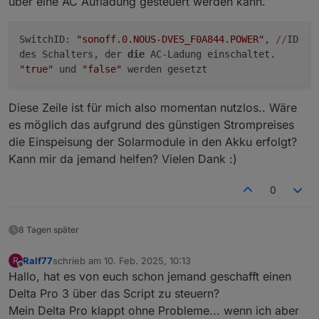
über eine AC Aufladung gesteuert werden kann.
javascript.0	21:53:11.216	info	script.js.E
javascript.0	21:53:11.216	info	script.js.E
javascript.0	21:53:11.216	info	script.js.Ec
SwitchID:
"sonoff.0.NOUS-DVES_F0A844.POWER"
,
//
ID
javascript.0	21:53:11.219	info	script.js.Ec
des Schalters, der
die
AC-Ladung einschaltet.
"true"
und
"false"
werden gesetzt
Diese Zeile ist für mich also momentan nutzlos.. Wäre
es möglich das aufgrund des günstigen Strompreises
die Einspeisung der Solarmodule in den Akku erfolgt?
Kann mir da jemand helfen? Vielen Dank :)
0
8 Tagen später
Ralf77
schrieb am
10. Feb. 2025, 10:13
R
zuletzt editiert von
Offline
Hallo, hat es von euch schon jemand geschafft einen
Delta Pro 3 über das Script zu steuern?
Mein Delta Pro klappt ohne Probleme... wenn ich aber