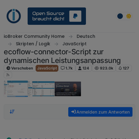
Weiter zum Inhalt
ioBroker Community Home
Deutsch
Skripten / Logik
JavaScript
ecoflow-connector-Script zur
dynamischen Leistungsanpassung
Verschoben
JavaScript
1.7k
124
923.0k
127
Anmelden zum Antworten