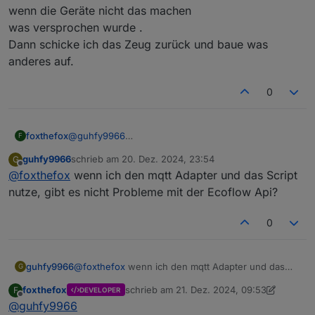
wenn die Geräte nicht das machen
was versprochen wurde .
Dann schicke ich das Zeug zurück und baue was
anderes auf.
0
foxthefox
@
guhfy9966
F
Beim ecoflow-mqtt Adapter habe ich ein Issue über
guhfy9966
schrieb am
20. Dez. 2024, 23:54
G
das ich schon Beispieldaten und Befehle bekommen
zuletzt editiert von
Offline
@
foxthefox
wenn ich den mqtt Adapter und das Script
habe. Datenstruktur ist relativ klein, aber dennoch
nicht alles interpretierbar. Befehle sind relativ klar.
nutze, gibt es nicht Probleme mit der Ecoflow Api?
Beides werde ich testweise in den Adapter bringen,
um die Datenanalyse zu vereinfachen.
0
guhfy9966
@
foxthefox
wenn ich den mqtt Adapter und das
G
Script nutze, gibt es nicht Probleme mit der Ecoflow
foxthefox
schrieb am
21. Dez. 2024, 09:53
F
DEVELOPER
Api?
zuletzt editiert von foxthefox
Offline
@
guhfy9966