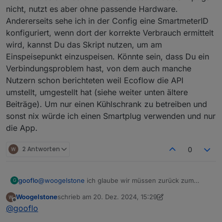
Powerstream aus !
Powerstream nicht ausgeht sonder sich durch
nicht, nutzt es aber ohne passende Hardware.
Er schaltet sich ab , ob wohl der Akku Strom
den Akku am Leben hält ?
Ich finde da meine Growatt Insel Lösung besser ,
Andererseits sehe ich in der Config eine SmartmeterID
bringt , man kann es ja auf der App sehen .
Was mir auffällt , der Skript läuft , aber wer hat
aufbauen und los.
konfiguriert, wenn dort der korrekte Verbrauch ermittelt
Also auch keine Benutzung der Gespeicherten
jetzt Vorrang ? Die APP oder der Skript
NACHTRAG:
wird, kannst Du das Skript nutzen, um am
Energie in der Nacht und das Bier im
Mir ist aufgefallen das die Daten in IOBrocker
Kühlschrank wird warm :(
oder Home Assistant nur neu eingelesen werden
Einspeisepunkt einzuspeisen. Könnte sein, dass Du ein
wenn die App auf dem Handy an ist !!
Verbindungsproblem hast, von dem auch manche
Mach ich sie aus gibt es keine neuen Daten .
Nutzern schon berichteten weil Ecoflow die API
umstellt, umgestellt hat (siehe weiter unten ältere
Beiträge). Um nur einen Kühlschrank zu betreiben und
sonst nix würde ich einen Smartplug verwenden und nur
die App.
2 Antworten
0
gooflo
@
woogelstone
ich glaube wir müssen zurück zum
G
Anfang. Was willst Du mit Deinem Setup erreichen,
Woogelstone
schrieb am
20. Dez. 2024, 15:29
welche Hardware hast Du außer Powerstream und D2M
zuletzt editiert von Woogelstone
Offline
@
gooflo
Zusatzakku? Erst dann kann ich Dir ggf. helfen. Für
mich hört es sich so an als bräuchtest du das Skript gar