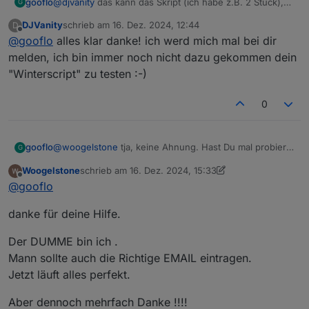
gooflo
@
djvanity
das kann das Skript (ich habe z.B. 2 Stück),
G
der Code ist so geschrieben, dass es beliebig viele sein
DJVanity
schrieb am
16. Dez. 2024, 12:44
D
können.
zuletzt editiert von
Offline
@
gooflo
alles klar danke! ich werd mich mal bei dir
melden, ich bin immer noch nicht dazu gekommen dein
"Winterscript" zu testen :-)
0
@
woogelstone
tja, keine Ahnung. Hast Du mal probiert
gooflo
G
über das Logging noch mehr zu erfahren? Also hier:
Woogelstone
schrieb am
16. Dez. 2024, 15:33
onst logpath = '/opt/iobroker/log/';

zuletzt editiert von Woogelstone
Offline
@
gooflo
const SERIAL_TO_LOG = "xxx"

mal die Seriennummer und LogAllOfSerial auf true
letzten und dann im Logfile schauen, was da so steht
danke für deine Hilfe.
Der DUMME bin ich .
Mann sollte auch die Richtige EMAIL eintragen.
Jetzt läuft alles perfekt.
Aber dennoch mehrfach Danke !!!!