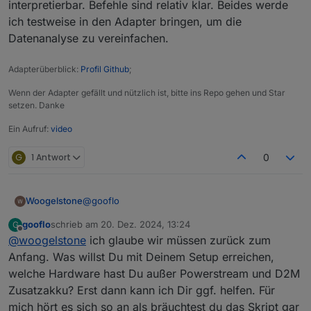
interpretierbar. Befehle sind relativ klar. Beides werde
ich testweise in den Adapter bringen, um die
Datenanalyse zu vereinfachen.
Adapterüberblick:
Profil Github
;
Wenn der Adapter gefällt und nützlich ist, bitte ins Repo gehen und Star
setzen. Danke
Ein Aufruf:
video
G
1 Antwort
0
@
gooflo
Woogelstone
gooflo
schrieb am
20. Dez. 2024, 13:24
G
ich habe ja den Powerstream und als Akku den
zuletzt editiert von
Offline
@
woogelstone
ich glaube wir müssen zurück zum
Delta2 Max ZUSATZAKKU , ohne MASTER
DELTA2.
Ich habe als Last in der App 50 Watt dauerlast
Anfang. Was willst Du mit Deinem Setup erreichen,
eingestellt und Stromversorgungsmodus ->
welche Hardware hast Du außer Powerstream und D2M
Stromversorgung prio. eingestellt.
Ich habe den Support schon angeschrieben ,
Zusatzakku? Erst dann kann ich Dir ggf. helfen. Für
Wenn es jetzt zum Abend geht und die Zellen
aber helfen kann der auch nicht .
mich hört es sich so an als bräuchtest du das Skript gar
keine Spannung mehr liefern geht der
Kann man im Script was einstellen das der