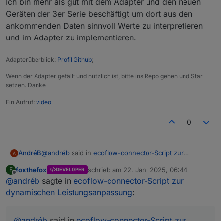
Falls sich jemand findet (oder gar mehrere) unterstütze
Ich bin mehr als gut mit dem Adapter und den neuen
gezwungen werde (und Zeit habe).
ich gerne.
Geräten der 3er Serie beschäftigt um dort aus den
ankommenden Daten sinnvoll Werte zu interpretieren
und im Adapter zu implementieren.
Adapterüberblick:
Profil Github
;
Wenn der Adapter gefällt und nützlich ist, bitte ins Repo gehen und Star
setzen. Danke
Ein Aufruf:
video
0
@
andréb
said in
ecoflow-connector-Script zur
AndréB
dynamischen Leistungsanpassung
:
foxthefox
schrieb am
22. Jan. 2025, 06:44
F
DEVELOPER
zuletzt editiert von
Offline
@
andréb
sagte in
Dafür wäre es aber notwendig, es auf GitHub zu
ecoflow-connector-Script zur
veröffentlichen. Dann könnte man da prima
dynamischen Leistungsanpassung
:
Nach 5 Minuten länger überlegen, bin ich versucht,
zusammen dran arbeiten und Feedback bzw.
gleich einen Adapter auf Basis deines Skriptes zu
Bugs "einsammeln" und erreicht auch potentiell
bauen - zumindest hätte ich Bock, es zu versuchen 😃
mehr Leute. Falls du Interesse hast, meld dich
@
andréb
said in
ecoflow-connector-Script zur