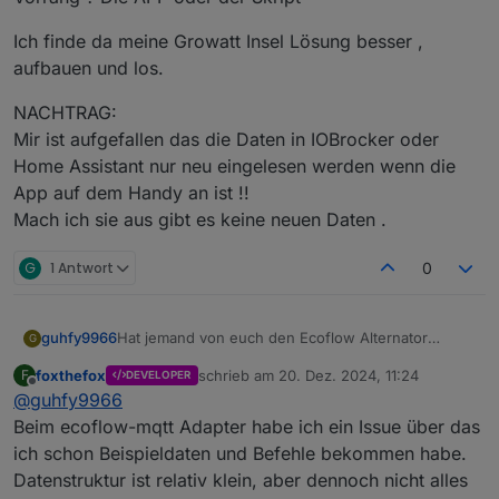
Ich finde da meine Growatt Insel Lösung besser ,
aufbauen und los.
NACHTRAG:
Mir ist aufgefallen das die Daten in IOBrocker oder
Home Assistant nur neu eingelesen werden wenn die
App auf dem Handy an ist !!
Mach ich sie aus gibt es keine neuen Daten .
G
1 Antwort
0
guhfy9966
Hat jemand von euch den Ecoflow Alternator
G
(Batterieladegerät) schon auslesen und steuern
foxthefox
schrieb am
20. Dez. 2024, 11:24
F
DEVELOPER
können?
zuletzt editiert von
Offline
@
guhfy9966
Beim ecoflow-mqtt Adapter habe ich ein Issue über das
ich schon Beispieldaten und Befehle bekommen habe.
Datenstruktur ist relativ klein, aber dennoch nicht alles