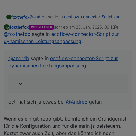
@
andréb
sagte in
ecoflow-connector-Script zur
foxthefox
F
dynamischen Leistungsanpassung
:
foxthefox
schrieb am
23. Jan. 2025, 06:13
F
DEVELOPER
zuletzt editiert von foxthefox
Offline
@
foxthefox
sagte in
@
andréb
ecoflow-connector-Script zur
said in
ecoflow-connector-Script zur
dynamischen Leistungsanpassung
:
dynamischen Leistungsanpassung
:
evtl hat sich ja etwas bei
@
AndréB
getan
Dafür wäre es aber notwendig, es auf
@
andréb
sagte in
ecoflow-connector-Script zur
GitHub zu veröffentlichen. Dann könnte
dynamischen Leistungsanpassung
:
man da prima zusammen dran arbeiten
und Feedback bzw. Bugs "einsammeln"
und erreicht auch potentiell mehr Leute.
Falls du Interesse hast, meld dich gern
mal. Wenn du da keinen Bock drauf oder
keine Zeit dafür hast, könnte ich das auch
übernehmen - aber es ist ja dein Skript, da
evtl hat sich ja etwas bei
@
AndréB
getan
bräuchte ich natürlich auch dein OK für :)
Wenn es ein git-repo gibt, könnte ich ein Grundgerüst
Nach 5 Minuten länger überlegen, bin ich
für die Konfiguration und für die main.js beisteuern.
versucht, gleich einen Adapter auf Basis deines
Kostet zwar auch Zeit, aber das könnte ich noch
Skriptes zu bauen - zumindest hätte ich Bock,