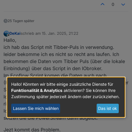
0
25 Tagen später
DeKai
schrieb am
15. Jan. 2025, 21:22
zuletzt editiert von
Offline
Hallo,
ich hab das Script mit Tibber-Puls in verwendung.
leider bekomme ich es nicht so recht ans laufen. Ich
bekommen die Daten vom Tibber Puls (über die lokale
Einbindung) über das Script in den IObroker.
Im Ecoflow Script komen die Daten auch nach
(RealPower zeigt gleiche werte wie "Power" vom Tibber
Hallo! Könnten wir bitte einige zusätzliche Dienste für
Script)
Funktionalität & Analytics
aktivieren? Sie können Ihre
Ich hab die PowerStream und Delta2Max mit den
Zustimmung später jederzeit ändern oder zurückziehen.
richtigen Seriennummern eingegeben.
Lassen Sie mich wählen
Das ist ok
Ich kann auch über die Writables "SetAC" eine leistung
setzen die die PowerStream dann abgeibt.
Jezt kommt das Problem.