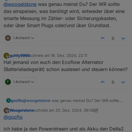
Offline
@
woogelstone
was genau meinst Du? Der WR sollte
mehr auf den Solarzelle ist, sich nicht
abzuschalten ?
das einspeisen, was benötigt wird, entweder über eine
Ich habe ja 2 KW Akku dran nur den
smarte Messung im Zähler- oder Sicherungskasten,
Erweiterung's Akku , also ohne AC USB und so
oder über Smart Plugs oder/und über Grundlast.
weiter.
Er sollte ja dazu dienen im Dunkeln mein
1 Antwort
Kühlschrank u.s.w zu versorgen.
0
guhfy9966
schrieb am
19. Dez. 2024, 22:11
G
zuletzt editiert von
Offline
Hat jemand von euch den Ecoflow Alternator
(Batterieladegerät) schon auslesen und steuern können?
F
1 Antwort
0
gooflo
@
woogelstone
was genau meinst Du? Der WR sollte
G
das einspeisen, was benötigt wird, entweder über eine
Woogelstone
schrieb am
20. Dez. 2024, 09:00
smarte Messung im Zähler- oder Sicherungskasten,
zuletzt editiert von Woogelstone
Offline
@
gooflo
oder über Smart Plugs oder/und über Grundlast.
ich habe ja den Powerstream und als Akku den Delta2