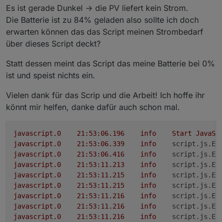
Es ist gerade Dunkel -> die PV liefert kein Strom.
Die Batterie ist zu 84% geladen also sollte ich doch
erwarten können das das Script meinen Strombedarf
über dieses Script deckt?
Statt dessen meint das Script das meine Batterie bei 0%
ist und speist nichts ein.
Vielen dank für das Scrip und die Arbeit! Ich hoffe ihr
könnt mir helfen, danke dafür auch schon mal.
javascript.0
21
:53:06.196
info
Start
JavaSc
javascript.0
21
:53:06.339
info
script.js.Ec
javascript.0
21
:53:06.416
info
script.js.Ec
javascript.0
21
:53:11.213
info
script.js.Ec
javascript.0
21
:53:11.215
info
script.js.Ec
javascript.0
21
:53:11.215
info
script.js.Ec
javascript.0
21
:53:11.216
info
script.js.Ec
javascript.0
21
:53:11.216
info
script.js.Ec
javascript.0
21
:53:11.216
info
script.js.Ec