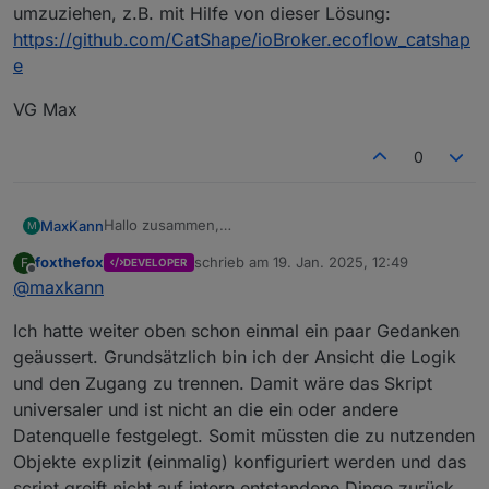
umzuziehen, z.B. mit Hilfe von dieser Lösung:
https://github.com/CatShape/ioBroker.ecoflow_catshap
e
VG Max
0
Hallo zusammen,
MaxKann
M
ich habe mich zwar erst heute angemeldet, bin aber
foxthefox
schrieb am
19. Jan. 2025, 12:49
F
DEVELOPER
Mitleser und Praktizierer der ersten Stunde :) Danke
Ich wollte nochmal explizit fragen, wie wir
zuletzt editiert von
Offline
@
maxkann
für das tolle Skript!
perspektivisch das Skript am Leben halten.
Momentan liegt hier ein altes iPhone rund um die
Wäre es nicht möglich, das Skript auf die aktuelle API
Ich hatte weiter oben schon einmal ein paar Gedanken
Uhr in der Ecke und startet regelmäßig die Ecoflow
umzuziehen, z.B. mit Hilfe von dieser Lösung:
App. Nicht wirklich eine nachhaltige Lösung.
https://github.com/CatShape/ioBroker.ecoflow_catsh
VG Max
geäussert. Grundsätzlich bin ich der Ansicht die Logik
ape
und den Zugang zu trennen. Damit wäre das Skript
universaler und ist nicht an die ein oder andere
Datenquelle festgelegt. Somit müssten die zu nutzenden
Objekte explizit (einmalig) konfiguriert werden und das
script greift nicht auf intern entstandene Dinge zurück.