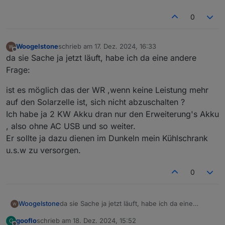
0
Woogelstone
schrieb am
17. Dez. 2024, 16:33
zuletzt editiert von
Offline
da sie Sache ja jetzt läuft, habe ich da eine andere
Frage:
ist es möglich das der WR ,wenn keine Leistung mehr
auf den Solarzelle ist, sich nicht abzuschalten ?
Ich habe ja 2 KW Akku dran nur den Erweiterung's Akku
, also ohne AC USB und so weiter.
Er sollte ja dazu dienen im Dunkeln mein Kühlschrank
u.s.w zu versorgen.
0
da sie Sache ja jetzt läuft, habe ich da eine
Woogelstone
andere Frage:
gooflo
schrieb am
18. Dez. 2024, 15:52
G
ist es möglich das der WR ,wenn keine Leistung
zuletzt editiert von