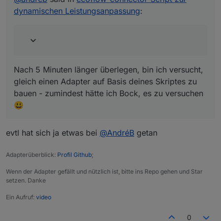
gern mal. Wenn du da keinen Bock drauf oder
dynamischen Leistungsanpassung
:
keine Zeit dafür hast, könnte ich das auch
übernehmen - aber es ist ja dein Skript, da
bräuchte ich natürlich auch dein OK für :)
Nach 5 Minuten länger überlegen, bin ich versucht,
gleich einen Adapter auf Basis deines Skriptes zu
bauen - zumindest hätte ich Bock, es zu versuchen
😃
evtl hat sich ja etwas bei
@
AndréB
getan
Adapterüberblick:
Profil Github
;
Wenn der Adapter gefällt und nützlich ist, bitte ins Repo gehen und Star
setzen. Danke
Ein Aufruf:
video
0