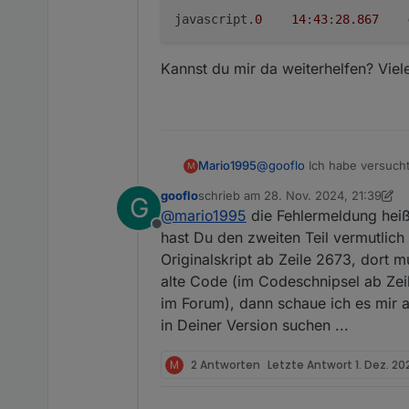
    });

 let currentPVinput = Gl
javascript.
0
14
:
43
:
28.867
}

 if (ConfigData.seriennu
function checkTibber() 
     GlobalObj[asn].bats
    if (tibberID && bat
     currentPVinput > Co
Kannst du mir da weiterhelfen? Viele
        const Regulate
     && Setpower > curre
        let priceLevel 
 {

        let batsoc = Nu
     mlog("PS " + index
        let OldRegulat
     cutoff = Math.floor
        //log("Tibber 
     Setpower = currentP
        if ((tibberCon
     myMaxPower = Setpow
@
gooflo
Ich habe versucht
Mario1995
M
            if (OldRegu
 } else if (Setpower > m
                if (bat
     // Original code

gooflo
schrieb am
28. Nov. 2024, 21:39
G
Bei mir kommt jedoch folg
zuletzt editiert von gooflo
                    se
     cutoff = Math.floor
@
mario1995
die Fehlermeldung heißt
                    se
     Setpower = myMaxPow
Offline
hast Du den zweiten Teil vermutlich
                    lo
 } else {

Originalskript ab Zeile 2673, dort m
                }

     Setpower = Setpower
Kannst du mir da weiterhel
alte Code (im Codeschnipsel ab Zeile
            } else {

     cutoff = 0

                if (bat
im Forum), dann schaue ich es mir an
                    se
in Deiner Version suchen ...
                    se
                    lo
M
2 Antworten
Letzte Antwort
1. Dez. 20
                }

            }

        } else {
