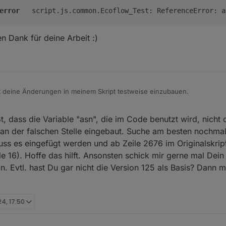
obalObj[asn].sumPV

error
	script.js.common.Ecoflow_Test: ReferenceError: a
mmern[i].LimitIsPVInput && 

{

tate < ConfigData.seriennummern[i].LimitIsPVInputThresho
SocID) {

nfigData.seriennummern[i].LimitIsPVInputThresholdPVIn 

n Dank für deine Arbeit :)
ID = ConfigData.statesPrefix + "." + ConfigData.Regulatio
ntPVinput) 

= getState(tibberID).val;

mber(getState(batSocID).val)

 + ": Limit AC output to PV input = " + currentPVinput + 
e = toBoolean(getState(RegulateID).val)

((Setpower - currentPVinput ))

Preislevel: " + priceLevel + " OldRegulate: " + OldRegula
Vinput

fig.LevelToSwitch.includes(priceLevel))) {

er

 deine Änderungen in meinem Skript testweise einzubauen.
late) {

yMaxPower) {

soc <= tibberConfig.BatMin) {

ender Fehler:
tState(RegulateID, false);  // Regulierung aus

((Setpower - myMaxPower))

, dass die Variable "asn", die im Code benutzt wird, nicht d
tState(tibberConfig.SwitchID, true) //Schalter einschalte
er

 an der falschen Stelle eingebaut. Suche am besten nochmal 
g("Script abgeschaltet AC-Ladung Ein, weil priceLevel:" +
uss es eingefügt werden und ab Zeile 2676 im Originalskript
 + cutoff

fen? Vielen Dank für deine Arbeit :)
 16). Hoffe das hilft. Ansonsten schick mir gerne mal Dein 
soc >= tibberConfig.BatMax) {

. Evtl. hast Du gar nicht die Version 125 als Basis? Dann m
tState(RegulateID, true);  // Regulierung an

tState(tibberConfig.SwitchID, false) //Schalter ausschalt
g(" Batterie bei BatMax. Script eingeschaltet AC-Ladung A
24, 17:50