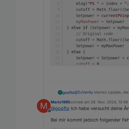
     }   

     mlog(
"PS "
 + index + 
":
        if (getState(id
 } else {

     cutoff = Math.floor((Se
            batSocID = 
     Setpower = Setpower
            createStat
     Setpower = 
currentPVinp
     cutoff = 0

            log("batSoc
myMaxPower
=
 Setpower
        }

 } 
else
if
 (Setpower > myMax
    })

// Original code
    if (!batSocID || !t
     cutoff = Math.floor((Se
        log("Fehler be
     Setpower = myMaxPower
    } else {

 } 
else
 {
        idOK = true

     Setpower = Setpower + 
c
    }

cutoff
=
0
} else {

    idOK = true

     ....
}

if (idOK) {

    checkTibber()

    on({ id: tibberID, 
@
DJVanity
kleines Update, die 
gooflo
G
        //log("Tibber 
mit eigenen Parametern einstel
Mario1995
schrieb am
28. Nov. 2024, 13:49
        checkTibber()

M
LimitIsPVInput: true,  
zuletzt editiert von
@
gooflo
Ich habe versucht deine Ä
    });

LimitIsPVInputThresholdC
Offline
und
    on({ id: batSocID, 
Bei mir kommt jedoch folgender Feh
        //log("Tibber 
        checkTibber()

 // gooflo: limitiere au