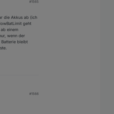
#1565
ar die Akkus ab (ich
lowBatLimit geht
e ab einem
nur, wenn der
Batterie bleibt
ste.
schen die "" einfügt.
.0.ecoflow.RealPower"
#1566
kkus ab (ich bisher
geht und dann wieder
ch verwendet
b ich mal so