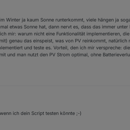
l im Winter ja kaum Sonne runterkommt, viele hängen ja sog
 mal etwas Sonne hat, dann nervt es, dass das immer unter 
ch mir: warum nicht eine Funktionalität implementieren, di
it) genau das einspeist, was von PV reinkommt, natürlich 
ementiert und teste es. Vorteil, den ich mir verspreche: die 
imit und man nutzt den PV Strom optimal, ohne Batterieverlu
ymbol klickt, ist der Pfad in euerer Zwischenablage gespeichert.
hinter "SmartmeterID:" im Script einfügen. Achtet darauf, dass Ihr es zwi
Pfad stimmt und das Script läuft, solltet Ihr unter Objekte: "0_userdata
 regelmäßig anpasst.
, weil im Winter ja kaum Sonne runterkommt, viele hängen ja sogar die A
enn ich dein Script testen könnte ;-)
mal etwas Sonne hat, dann nervt es, dass das immer unter lowBatLimit 
um nicht eine Funktionalität implementieren, die ab einem Grenzwert (i
ist, was von PV reinkommt, natürlich nur, wenn der Bedarf höher ist. Ha