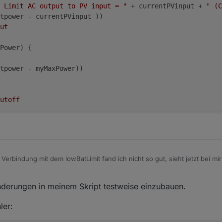
 Limit AC output to PV input = "
 + currentPVinput + 
" (C
).val > 0) {

tpower - currentPVinput ))
id

 + cutoff

e(ConfigData.statesPrefix + ".Settings.Tibber.tibberBatSo
ut
ID gefunden und gespeichert:" + id)

Power) {
ibberID) {

tpower - myMaxPower))
i der Ermittlung der IDs. Bitte händisch ins Script eintr
utoff
change: "ne" }, function (obj) {

Verbindung mit dem lowBatLimit fand ich nicht so gut, sieht jetzt bei m
Modul. tibberID Event:" + obj.state.val)

len, wann das Verhalten greifen soll:
                     // gooflo: wenn Batterie < LimitIsPV
nderungen in meinem Skript testweise einzubauen.
apa: 20,            // gooflo: Schwelle für Batteriekapa
change: "ne" }, function (obj) {

ler:
Modul. batSocID Event:" + obj.state.val + "%")

f PV Input falls Bedingungen erfüllt sind
