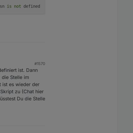
sn 
is
not
ldCapa && 

nState

" (Capa: " + GlobalObj[asn].batstate + " < " + ConfigDat
te + " batsoc: " + (batsoc))

#1570
efiniert ist. Dann
n

die Stelle im
 priceLevel + " batsoc:" + batsoc + "%")

 ist es wieder der
Skript zu (Chat hier
üsstest Du die Stelle
en

us. priceLevel:" + priceLevel + " batsoc:" + batsoc + "%