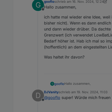
gooflo
schrieb am
16. Nov. 2024, 12:24
G
zuletzt editiert von gooflo
Hallo zusammen,
Offline
ich hatte mal wieder eine Idee, wei
bisher nicht). Wenn es dann endlich
und dann wieder drüber. Da dachte i
Grenzwert (ich verwendet LowBatLim
Bedarf höher ist. Hab ich mal so impl
(hoffentlich) an dem eingestellten L
Was haltet ihr davon?
Wenn Ihr auf das markierte S
Jetzt müsst Ihr ihn nur noch 
Wenn alles geklappt hat, der 
sehen, dass sich dieser Wert
Hallo zusammen,
gooflo
G
DJVanity
schrieb am
19. Nov. 2024, 11:03
D
ich hatte mal wieder eine Idee
zuletzt editiert von
@
gooflo
super! Würde mich freuen w
nicht). Wenn es dann endlich 
Offline
drüber. Da dachte ich mir: war
Was haltet ihr davon?
LowBatLimit) genau das einspe
Erweiterungen: