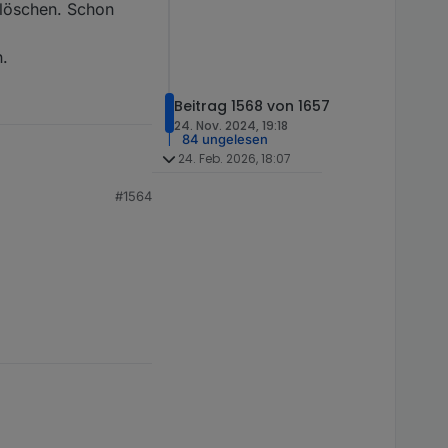
 löschen. Schon
ihr es an ioBroker
 ;-)):
n.
Beitrag 1568 von 1657
ript:
24. Nov. 2024, 19:18
84 ungelesen
gesamte Verbrauch
24. Feb. 2026, 18:07
 geladen ist, wird die
 Objekt von IOBroker
#1564
en. Schon macht er es
D:" eingetragen werden.
bjekt eures
Konfiguration
teht tagsüber mehr
timale
 haben!
.
riptinstanz unter