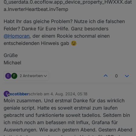
0_userdata.0.ecoflow.app_device_property_HWXXX.dat
a.InverterHeartbeat.invTemp
Habt Ihr das gleiche Problem? Nutze ich die falschen
Felder? Danke für Eure Hilfe. Ganz besonders
@
Homoran
, der einem Rookie schonmal einen
entscheidenden Hinweis gab 😉
Grüße
Michael
E
F
2 Antworten
0
ecotibber
schrieb am
4. Aug. 2024, 05:18
E
zuletzt editiert von
Offline
Moin zusammen. Und erstmal Danke für das wirklich
geniale script. Hatte es soweit erstmal zum laufen
gebracht und funktionierte soweit tadellos. Seitdem bin
ich mich noch am befassen mit Influx, Grafana für
Auswertungen. Wie auch gestern Abend. Gestern Abend