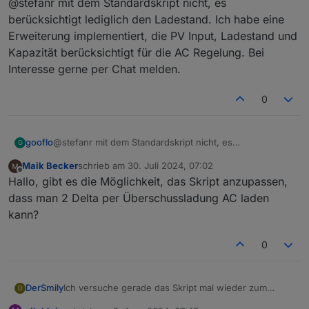
@stefanr mit dem Standardskript nicht, es
frage vorab, ob das überhaupt mit diesem Script
möglich ist
berücksichtigt lediglich den Ladestand. Ich habe eine
ich nutze 2 Powerstream (einer mit batterie, einer
Erweiterung implementiert, die PV Input, Ladestand und
ohne), die teilen sich die Einspeiseleistung
Kapazität berücksichtigt für die AC Regelung. Bei
Ich will nicht 2 WLAN und Räume nutzen, da spinnt
Interesse gerne per Chat melden.
alles bei mir.
Also wenn nun der PS1 weniger Sonne ab bekommt
würde ich haben wollen das PS2 nach regelt, und den
0
fehlenden Watt rest einspeist, allein mit Ecoflow nicht
möglich da ist ja fix alles 50/50 ob was kommt oder
nicht. wird das mit diesem Script geregelt? Shely 3em
gooflo
@stefanr mit dem Standardskript nicht, es
G
ist Eingebaut, und macht was er soll
berücksichtigt lediglich den Ladestand. Ich habe eine
Danke Euch schon mal
Maik Becker
schrieb am
30. Juli 2024, 07:02
Erweiterung implementiert, die PV Input, Ladestand und
zuletzt editiert von
Offline
Hallo, gibt es die Möglichkeit, das Skript anzupassen,
Kapazität berücksichtigt für die AC Regelung. Bei
Interesse gerne per Chat melden.
dass man 2 Delta per Überschussladung AC laden
kann?
0
Ich versuche gerade das Skript mal wieder zum
DerSmily
D
Laufen zu bringen: