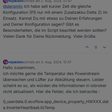
mijoklein
schrieb am
2. Aug. 2024, 07:47
M
Wie bekomme ich diesen Fehler weg?
zuletzt editiert von
Offline
@
dersmily
Ich habe seit kurzer Zeit die gleiche
javascript.0 11:31:21.934 info script.js.Ecoflow.DL:
Fehler beim Abrufen des niedrigsten Werts: timeout
Zur Info vielleicht: Ich habe eine PS und nur einen
Konfiguration (PS nur mit einem Zusatzakku Delta 2) im
javascript.0 11:31:36.912 info script.js.Ecoflow.DL:
Zusatzakku Delta
Einsatz. Kannst Du mir etwas zu Deinen Erfahrungen
getLowestValue-error: timeout
und Deiner Konfiguration sagen? Gibt es
Besonderheiten, die im Script beachtet werden sollten?
Vielen Dank für Deine Rückmeldung. Viele Grüße.
0
mijoklein
schrieb am
3. Aug. 2024, 12:47
M
zuletzt editiert von
Offline
Hallo zusammen,
ich möchte gerne die Temperatur des Powerstream
überwachen und Lüfter zur Abkühlung steuern. Leider
scheint es so, als würden die Informationen in iobroker
nicht aktualisiert. Hier die Felder, die ich betrachte :
0_userdata.0.ecoflow.app_device_property_HWXXX.dat
a.InverterHeartbeat.llcTemp