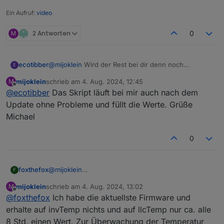
Ein Aufruf:
video
M
2 Antworten
0
ecotibber
@
mijoklein
Wird der Rest bei dir denn noch
E
aktualisiert? Bei mir besteht seit gestern keine
mijoklein
schrieb am
4. Aug. 2024, 12:45
M
Verbindung mehr zwischen Javascript und Host
zuletzt editiert von
Offline
@
ecotibber
Das Skript läuft bei mir auch nach dem
Update ohne Probleme und füllt die Werte. Grüße
Michael
0
foxthefox
@
mijoklein
F
ansich sind es schon die richtigen Datenpunkte,
mijoklein
schrieb am
4. Aug. 2024, 13:02
M
allerdings beobachte ich hier Unterschiede
zuletzt editiert von
Offline
@
foxthefox
Ich habe die aktuellste Firmware und
zwischen alter und aktueller FW, wo nunmehr sehr
sporadisch nur noch ein geändeter Wert auftaucht.
erhalte auf invTemp nichts und auf llcTemp nur ca. alle
8 Std. einen Wert. Zur Überwachung der Temperatur