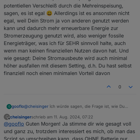
potentiellen Verschleiß durch die Mehreinspeisung,
LG
sagen, es ist egal 😀 Allerdings ist es ansonsten nicht
egal, weil Dein Strom ja von anderen genutzt werden
kann und dadurch mehr erneuerbare Energie zur
Stromerzeugung genutzt wird, also weniger fossile
Energieträger, was ich für SEHR sinnvoll halte, auch
wenn man keinen finanziellen Nutzen davon hat. Und
wie gesagt: Deine Stromausbeute wird auch minimal
höher ausfallen mit diesem Setting, d.h. Du hast selbst
finanziell noch einen minimalen Vorteil davon
0
gooflo
@
cheisinger
îch würde sagen, die Frage ist, wie Du
G
"sinnvoll" definierst. Genau wie in Deutschland
cheisinger
schrieb am
11. Aug. 2024, 07:22
C
bekommst Du kein Geld dafür, also finanziell weder
zuletzt editiert von
Offline
@
gooflo
Guten Morgen! Ja stimme dir wie gesagt voll
sinnvoll noch sinnlos, ich würde, abgesehen von dem
potentiellen Verschleiß durch die Mehreinspeisung,
und ganz zu, trotzdem interessiert es mich, ob man das
sagen, es ist egal 😀 Allerdings ist es ansonsten nicht
Script so umschreiben kann, dass OHNE Batterie nur