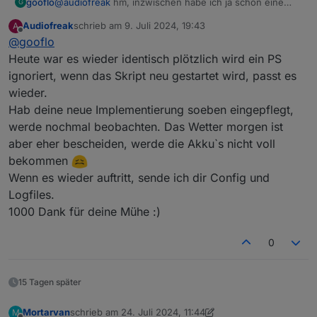
gooflo
@
audiofreak
hm, inzwischen habe ich ja schon eine
G
neue Implementierung ;-) Falls Du hier weitersuchen
Audiofreak
schrieb am
9. Juli 2024, 19:43
A
willst bräuchte Deine Config und die Logfiles, wenn die
zuletzt editiert von
Offline
@
gooflo
Situation auftritt ... bei mir hatte das funktioniert. Im
Code sehe ich keinen Fehler, auftreten könnte es,
Heute war es wieder identisch plötzlich wird ein PS
wenn als Ladung 0% zurückgemeldet wird oder wenn
ignoriert, wenn das Skript neu gestartet wird, passt es
die Config nicht passt bei battCapacity
wieder.
Hab deine neue Implementierung soeben eingepflegt,
werde nochmal beobachten. Das Wetter morgen ist
aber eher bescheiden, werde die Akku`s nicht voll
bekommen
Wenn es wieder auftritt, sende ich dir Config und
Logfiles.
1000 Dank für deine Mühe :)
0
15 Tagen später
Mortarvan
schrieb am
24. Juli 2024, 11:44
M