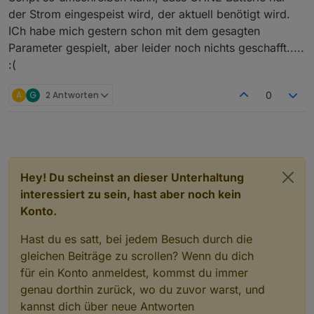
egal, weil Dein Strom ja von anderen genutzt werden
der Strom eingespeist wird, der aktuell benötigt wird.
kann und dadurch mehr erneuerbare Energie zur
ICh habe mich gestern schon mit dem gesagten
Stromerzeugung genutzt wird, also weniger fossile
Energieträger, was ich für SEHR sinnvoll halte, auch
Parameter gespielt, aber leider noch nichts geschafft.....
wenn man keinen finanziellen Nutzen davon hat. Und
:(
wie gesagt: Deine Stromausbeute wird auch minimal
höher ausfallen mit diesem Setting, d.h. Du hast selbst
A
G
2 Antworten
0
finanziell noch einen minimalen Vorteil davon
Hey! Du scheinst an dieser Unterhaltung
interessiert zu sein, hast aber noch kein
Konto.
Hast du es satt, bei jedem Besuch durch die
gleichen Beiträge zu scrollen? Wenn du dich
für ein Konto anmeldest, kommst du immer
genau dorthin zurück, wo du zuvor warst, und
kannst dich über neue Antworten