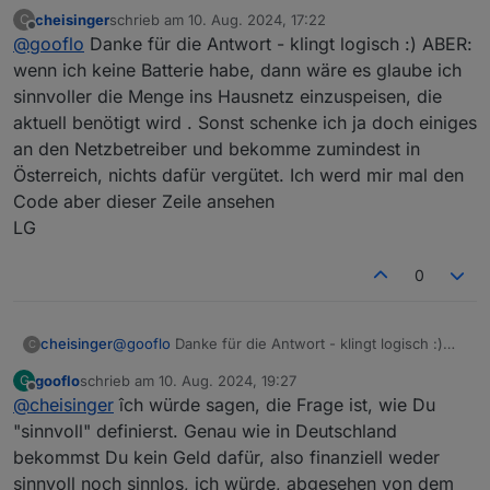
ohne Batterie auf "FullPower" geht, was ja auch logisch
cheisinger
schrieb am
10. Aug. 2024, 17:22
C
ist, warum sollte weniger eingespeist werden? Denn:
Sollte man es dennoch anders haben wollen, kann man
zuletzt editiert von
Offline
@
gooflo
Danke für die Antwort - klingt logisch :) ABER:
es gibt ja immer ein Regelverzögerung (es sei denn
es vermutlich recht einfach ändern (an der Stelle "if
man versucht Echtzeitregelung) und dann wird immer
(!foundItem.hasBat)", müsste man mal testen. Dann
wenn ich keine Batterie habe, dann wäre es glaube ich
kurzfristig zu wenig eingespeist (15 sec Default) bzw.
würde nur noch das eingespeist werden, was benötigt
sinnvoller die Menge ins Hausnetz einzuspeisen, die
es wird auch immer eine Minimumwert über eine
wird.
aktuell benötigt wird . Sonst schenke ich ja doch einiges
bestimmte Zeit genommen, um den Bedarf zu
an den Netzbetreiber und bekomme zumindest in
berechnen. Aus all diesen Gründen ist es sinnvoll wenn
keine Batterie dran ist voll einzuspeisen, um den
Österreich, nichts dafür vergütet. Ich werd mir mal den
erzeugten Strom maximal zu nutzen.
Code aber dieser Zeile ansehen
LG
0
cheisinger
@
gooflo
Danke für die Antwort - klingt logisch :)
C
ABER: wenn ich keine Batterie habe, dann wäre es
gooflo
schrieb am
10. Aug. 2024, 19:27
G
glaube ich sinnvoller die Menge ins Hausnetz
zuletzt editiert von
Offline
@
cheisinger
îch würde sagen, die Frage ist, wie Du
einzuspeisen, die aktuell benötigt wird . Sonst
schenke ich ja doch einiges an den Netzbetreiber
"sinnvoll" definierst. Genau wie in Deutschland
und bekomme zumindest in Österreich, nichts dafür
bekommst Du kein Geld dafür, also finanziell weder
vergütet. Ich werd mir mal den Code aber dieser
sinnvoll noch sinnlos, ich würde, abgesehen von dem
Zeile ansehen