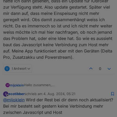
hatte ich dann gesehen, dass ein Update für IOBroker
zur Verfügung steht. Also update gestartet. Später viel
mir dann auf, dass meine Einspeisung nicht mehr
geregelt wird. Obs damit zusammenhängt weiss ich
nicht. Da es immernoch so ist und ich nicht mehr weiter
weiss möchte ich mal hier nachfragen, ob noch jemand
das Problem hat, oder eine Idee hat. So wie es aussieht
baut das Javascript keine Verbindung zum Host mehr
auf. Meine App funktioniert aber mit den Geräten (Delta
Pro, Zusatzakku und Powerstream).
V
1 Antwort
0
Hallo zusammen,
mijoklein
M
ich möchte gerne die Temperatur des Powerstream
ecotibber
schrieb am
4. Aug. 2024, 05:21
E
überwachen und Lüfter zur Abkühlung steuern.
0_userdata.0.ecoflow.app_device_property_HWXXX.d
zuletzt editiert von
Offline
@
mijoklein
Wird der Rest bei dir denn noch aktualisiert?
Leider scheint es so, als würden die Informationen in
ata.InverterHeartbeat.llcTemp
iobroker nicht aktualisiert. Hier die Felder, die ich
0_userdata.0.ecoflow.app_device_property_HWXXX.d
Habt Ihr das gleiche Problem? Nutze ich die falschen
Bei mir besteht seit gestern keine Verbindung mehr
betrachte :
ata.InverterHeartbeat.invTemp
Felder? Danke für Eure Hilfe. Ganz besonders
zwischen Javascript und Host
@
Homoran
, der einem Rookie schonmal einen
Grüße