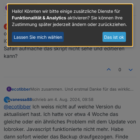
entscheidenden Hinweis gab 😉
Michael
M
1 Antwort
0
Hallo! Könnten wir bitte einige zusätzliche Dienste für
Funktionalität & Analytics
aktivieren? Sie können Ihre
Zustimmung später jederzeit ändern oder zurückziehen.
Accu
schrieb am
4. Aug. 2024, 06:17
A
zuletzt editiert von
Offline
offtopic Frage: weiß jemand, warum ich beim ipad mit
Lassen Sie mich wählen
Das ist ok
iOS Safari unter skripten, wenn ich den ioBroker im
Safari aufmache das skript nicht sehe und editieren
kann?
0
ecotibber
Moin zusammen. Und erstmal Danke für das wirklich
E
geniale script. Hatte es soweit erstmal zum laufen
vanessa88
schrieb am
4. Aug. 2024, 09:58
V
gebracht und funktionierte soweit tadellos. Seitdem
zuletzt editiert von
Offline
@
ecotibber
Ich weiss nicht auf welche Version du
bin ich mich noch am befassen mit Influx, Grafana
für Auswertungen. Wie auch gestern Abend.
aktualisiert hast. Ich hatte vor etwa 4 Woche das
Gestern Abend hatte ich dann gesehen, dass ein
gleiche oder ein ähnliches Problem mit dem Update von
Update für IOBroker zur Verfügung steht. Also
Iobroker. Javascript funktionierte nicht mehr. Habe
update gestartet. Später viel mir dann auf, dass
dann sofort wieder das Backup draufgezogen. Finde
meine Einspeisung nicht mehr geregelt wird. Obs