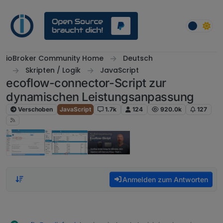
Weiter zum Inhalt
ioBroker Community Home
Deutsch
Skripten / Logik
JavaScript
ecoflow-connector-Script zur
dynamischen Leistungsanpassung
Verschoben
JavaScript
1.7k
124
920.0k
127
Anmelden zum Antworten