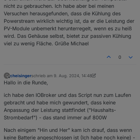
nicht zu gebrauchen. Ich habe aber bei meinen
Versuchen herausgefunden, dass die Kühlung des
Powerstream wirklich wichtig ist, da er die Leistung der
PV-Module unbemerkt herunterregelt, wenn es zu heiß
wird. Das Gehäuse selbst, bietet zur passiven Kühlung
viel zu wenig Fläche. Grüße Michael
0
cheisinger
schrieb am
9. Aug. 2024, 14:48
C
zuletzt editiert von cheisinger
8. Sept. 2024, 17:01
Offline
Hallo in die Runde,
ich habe den IOBroker und das Script nun zum Laufen
gebracht und habe mich gewundert, dass keine
Anpassung der Leistung stattfindet ("Haushalts-
Strombedarf") - das stand immer auf 800W
Nach einigem "Hin und Her" kam ich drauf, dass wenn
keine Batterie angeschlossen ist (Ich habe noch keine) -