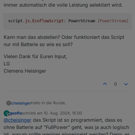
immer automatisch die volle Leistung selektiert wird.
script
.js
.EcoflowScript
: 
PowerStream
[PowerStream]
h
Kann man das abstellen? Oder funktioniert das Script
nur mit Batterie so wie es soll?
Vielen Dank für Euren Input,
LG
Clemens Heisinger
0
Hallo in die Runde,
cheisinger
C
gooflo
schrieb am
10. Aug. 2024, 15:00
G
ich habe den IOBroker und das Script nun zum
zuletzt editiert von
Offline
@
cheisinger
das Skript ist so programmiert, dass es
Laufen gebracht und habe mich gewundert, dass
keine Anpassung der Leistung stattfindet
Nach einigem "Hin und Her" kam ich drauf, dass
ohne Batterie auf "FullPower" geht, was ja auch logisch
("Haushalts-Strombedarf") - das stand immer auf
wenn keine Batterie angeschlossen ist (Ich habe
ist, warum sollte weniger eingespeist werden? Denn: es