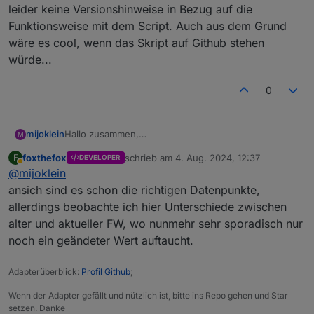
damit zusammenhängt weiss ich nicht. Da es
leider keine Versionshinweise in Bezug auf die
immernoch so ist und ich nicht mehr weiter weiss
Funktionsweise mit dem Script. Auch aus dem Grund
möchte ich mal hier nachfragen, ob noch jemand das
wäre es cool, wenn das Skript auf Github stehen
Problem hat, oder eine Idee hat. So wie es aussieht
würde...
baut das Javascript keine Verbindung zum Host
mehr auf. Meine App funktioniert aber mit den
Geräten (Delta Pro, Zusatzakku und Powerstream).
0
Hallo zusammen,
mijoklein
M
ich möchte gerne die Temperatur des Powerstream
foxthefox
schrieb am
4. Aug. 2024, 12:37
F
DEVELOPER
überwachen und Lüfter zur Abkühlung steuern.
0_userdata.0.ecoflow.app_device_property_HWXXX.d
zuletzt editiert von
Abwesend
@
mijoklein
Leider scheint es so, als würden die Informationen in
ata.InverterHeartbeat.llcTemp
iobroker nicht aktualisiert. Hier die Felder, die ich
0_userdata.0.ecoflow.app_device_property_HWXXX.d
Habt Ihr das gleiche Problem? Nutze ich die falschen
ansich sind es schon die richtigen Datenpunkte,
betrachte :
ata.InverterHeartbeat.invTemp
Felder? Danke für Eure Hilfe. Ganz besonders
allerdings beobachte ich hier Unterschiede zwischen
@
Homoran
, der einem Rookie schonmal einen
Grüße
alter und aktueller FW, wo nunmehr sehr sporadisch nur
entscheidenden Hinweis gab 😉
Michael
noch ein geändeter Wert auftaucht.
Adapterüberblick:
Profil Github
;
Wenn der Adapter gefällt und nützlich ist, bitte ins Repo gehen und Star
setzen. Danke