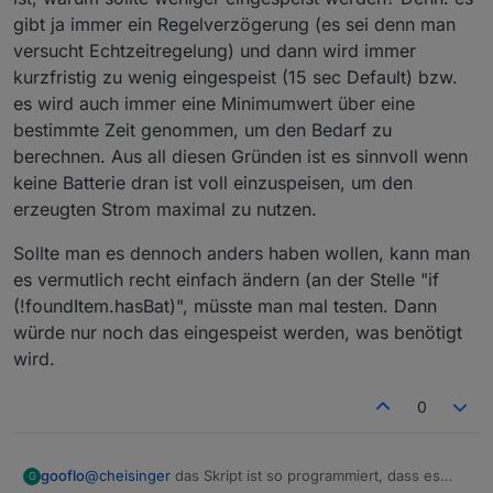
800W
noch keine) - immer automatisch die volle Leistung
gibt ja immer ein Regelverzögerung (es sei denn man
selektiert wird.
versucht Echtzeitregelung) und dann wird immer
Kann man das abstellen? Oder funktioniert das
Script nur mit Batterie so wie es soll?
kurzfristig zu wenig eingespeist (15 sec Default) bzw.
Vielen Dank für Euren Input,
es wird auch immer eine Minimumwert über eine
LG
bestimmte Zeit genommen, um den Bedarf zu
Clemens Heisinger
berechnen. Aus all diesen Gründen ist es sinnvoll wenn
keine Batterie dran ist voll einzuspeisen, um den
erzeugten Strom maximal zu nutzen.
Sollte man es dennoch anders haben wollen, kann man
es vermutlich recht einfach ändern (an der Stelle "if
(!foundItem.hasBat)", müsste man mal testen. Dann
würde nur noch das eingespeist werden, was benötigt
wird.
0
@
cheisinger
das Skript ist so programmiert, dass es
gooflo
G