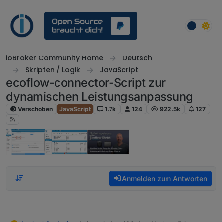
Weiter zum Inhalt
ioBroker Community Home
Deutsch
Skripten / Logik
JavaScript
ecoflow-connector-Script zur
dynamischen Leistungsanpassung
Verschoben
JavaScript
1.7k
124
922.5k
127
Anmelden zum Antworten