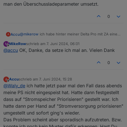
man den Überschussladeparameter umsetzt.
einen MQTT Adapter gesehen. Kann der mir da
helfen?? Ich habe auch in einem YT Video gesehen,
dass jemand genau das gemacht hat mit einem Shelly
0
am Delta Pro und einem am Powerstream.
@
mikerow
ich habe hinter meiner Delta Pro mit ZA einen
Accu
A
Shelly 1 PM plus sitzen. Diesen habe ich dem Skript
MikeRow
schrieb am
7. Juni 2024, 06:01
M
bekannt gemacht in der Sektion Überschussladung.
Du müsstest jetzt eigentlich nur noch irgendwie einen
zuletzt editiert von
Offline
@
accu
OK, Danke, da setze ich mal an. Vielen Dank
Wenn überschussladung auf TRUE ist, dann schaltet das
Datenpunkt haben, der deinen PV Batteriespeicher misst.
Skript den Shelly automatisch an und aus und reguliert
Und kannst ja dann eine Bedingung basteln. WENN PV
Weiter oben hier im Thread gibs ein Codeschnipsel wie
die AC Ladeleistung in Abhängigkeit vom Hausstrom
Speciher voll DANN schalte Überschussladung auf TRUE.
man den Überschussladeparameter umsetzt.
0
verbrauch.
Accu
schrieb am
7. Juni 2024, 15:28
A
zuletzt editiert von
Offline
@
Waly_de
ich hatte jetzt paar mal den Fall dass abends
meine PS nicht eingespeist hat. Hatte dann festgestellt
dass auf "Stromspeicher Priorisieren" gestellt war. Ich
hatte dann per Hand auf "Stromversorgung priorisieren"
umgestellt und sofort ging's wieder.
Das Problem scheint aber sporadisch aufzutreten. Bzw.
konnte ich noch kein Muster dafür erkennen. Hast Du