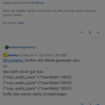
Adapterüberblick:
Profil Github
;
Wenn der Adapter gefällt und nützlich ist, bitte ins Repo gehen und Star
setzen. Danke
Ein Aufruf:
video
0
@
aherby
foxthefox
F
aherby
schrieb am
5. Juni 2024, 20:07
A
das sieht doch gut aus:
zuletzt editiert von aherby
6. Mai 2024, 22:20
Offline
@
foxthefox
Sollten die Werte gewesen sein.
{"max_watts_pack":{"maxWatts":460}}
{"max_watts_pack":{"maxWatts":660}}
zu
{"max_watts_pack":{"maxWatts":800}}
das sieht doch gut aus:
hoffe das waren deine Einstellungen.
{"max_watts_pack":{"maxWatts":460}}
{"max_watts_pack":{"maxWatts":660}}
{"max_watts_pack":{"maxWatts":800}}
hoffe das waren deine Einstellungen.
1