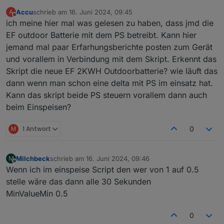
geändert, da scheint es irgend ein Problem
hatte vorher die Delta Max da, lief alles ohne
Accu
schrieb am
16. Juni 2024, 09:45
A
zugeben.
zuletzt editiert von
Probleme.
danke für die hilfe.
Offline
ich meine hier mal was gelesen zu haben, dass jmd die
EF outdoor Batterie mit dem PS betreibt. Kann hier
jemand mal paar Erfarhungsberichte posten zum Gerät
und vorallem in Verbindung mit dem Skript. Erkennt das
Skript die neue EF 2KWH Outdoorbatterie? wie läuft das
dann wenn man schon eine delta mit PS im einsatz hat.
Kann das skript beide PS steuern vorallem dann auch
beim Einspeisen?
M
1 Antwort
0
Milchbeck
schrieb am
16. Juni 2024, 09:46
M
zuletzt editiert von
Offline
Wenn ich im einspeise Script den wer von 1 auf 0.5
stelle wäre das dann alle 30 Sekunden
MinValueMin 0.5
0