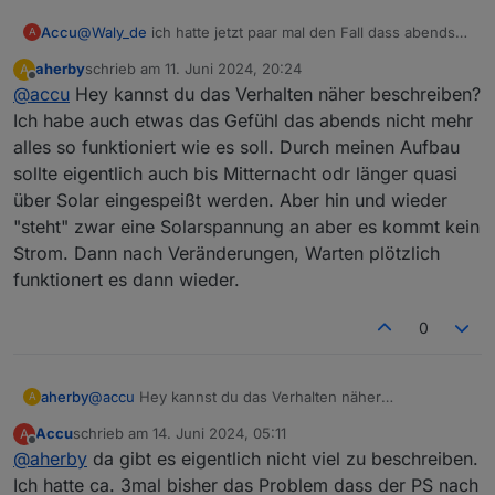
Accu
@
Waly_de
ich hatte jetzt paar mal den Fall dass abends
A
meine PS nicht eingespeist hat. Hatte dann festgestellt
aherby
schrieb am
11. Juni 2024, 20:24
A
dass auf "Stromspeicher Priorisieren" gestellt war. Ich
zuletzt editiert von
Offline
@
accu
Hey kannst du das Verhalten näher beschreiben?
hatte dann per Hand auf "Stromversorgung priorisieren"
umgestellt und sofort ging's wieder.
Ich habe auch etwas das Gefühl das abends nicht mehr
Das Problem scheint aber sporadisch aufzutreten. Bzw.
alles so funktioniert wie es soll. Durch meinen Aufbau
konnte ich noch kein Muster dafür erkennen. Hast Du
sollte eigentlich auch bis Mitternacht odr länger quasi
einen Rat?
über Solar eingespeißt werden. Aber hin und wieder
"steht" zwar eine Solarspannung an aber es kommt kein
Strom. Dann nach Veränderungen, Warten plötzlich
funktionert es dann wieder.
0
aherby
@
accu
Hey kannst du das Verhalten näher
A
beschreiben? Ich habe auch etwas das Gefühl das
Accu
schrieb am
14. Juni 2024, 05:11
A
abends nicht mehr alles so funktioniert wie es soll.
zuletzt editiert von
Offline
@
aherby
da gibt es eigentlich nicht viel zu beschreiben.
Durch meinen Aufbau sollte eigentlich auch bis
Mitternacht odr länger quasi über Solar eingespeißt
Ich hatte ca. 3mal bisher das Problem dass der PS nach