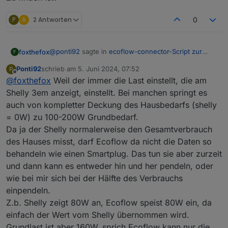
2024-06-04 23:59:11.570 - info: javascript.0 (
P
A
2 Antworten
0
@
ponti92
sagte in
ecoflow-connector-Script zur
foxthefox
F
dynamischen Leistungsanpassung
:
Ponti92
schrieb am
5. Juni 2024, 07:52
P
zuletzt editiert von
Offline
@
foxthefox
Weil der immer die Last einstellt, die am
@
ponti92
Nach kurzen Tests ist die Logik des Verhaltens
Shelly 3em anzeigt, einstellt. Bei manchen springt es
Wieso nur die Hälfte des Hausverbrauchs? Es
leider noch falsch, da die Leistung des Shelly
auch von kompletter Deckung des Hausbedarfs (shelly
müsste sich doch wie eine ganz normale Last
3ems wie ein smartplug behandelt wird.
= 0W) zu 100-200W Grundbedarf.
verhalten und dann die 600(800)W ausnutzen?!
Könntest du den Befehl (0->1, 1->0) mitloggen und
Dadurch werden im geregelten Fall nur die
posten (ich meine den HEX-string)?
Hälfte des Hausverbrauchs eingespeist.
Da ja der Shelly normalerweise den Gesamtverbrauch
Theoretisch müsste es dann auch einen neuen
des Hauses misst, darf Ecoflow da nicht die Daten so
Datenpunkt im Telegramm vom powerstream drin
behandeln wie einen Smartplug. Das tun sie aber zurzeit
sein, wenn also möglich auch das mal posten.
und dann kann es entweder hin und her pendeln, oder
wie bei mir sich bei der Hälfte des Verbrauchs
einpendeln.
Z.b. Shelly zeigt 80W an, Ecoflow speist 80W ein, da
einfach der Wert vom Shelly übernommen wird.
Grundlast ist aber 160W, sprich Ecoflow kann nur die