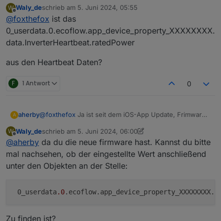
Waly_de
schrieb am
5. Juni 2024, 05:55
W
das sieht doch gut aus:
zuletzt editiert von
Offline
@
foxthefox
ist das
{"max_watts_pack":{"maxWatts":460}}
{"max_watts_pack":{"maxWatts":660}}
0_userdata.0.ecoflow.app_device_property_XXXXXXXX.
{"max_watts_pack":{"maxWatts":800}}
data.InverterHeartbeat.ratedPower
hoffe das waren deine Einstellungen.
aus den Heartbeat Daten?
F
1 Antwort
0
@
foxthefox
Ja ist seit dem iOS-App Update, Frimware
aherby
A
und WLAN Update vom Powerstream vorhanden.
Waly_de
schrieb am
5. Juni 2024, 06:00
W
Heißt in der App Maximale Ausgangsleistung und ist
Weitere Werte:
zuletzt editiert von Waly_de
6. Mai 2024, 08:01
Offline
@
aherby
da du die neue firmware hast. Kannst du bitte
einstellbar aktuell von 400 W stufenlos bis auf 800 W.
warn: javascript.0 (61576) script.js.Echoflow.
mal nachsehen, ob der eingestellte Wert anschließend
2024-06-04 23:58:55.206 - info: javascript.0 (
unter den Objekten an der Stelle:
2024-06-04 23:58:55.206 - info: javascript.0 (
2024-06-04 23:59:02.802 - warn: javascript.0 (
2024-06-04 23:59:02.802 - info: javascript.0 (
 0_userdata
.0
.ecoflow.app_device_property_XXXXXXXX.
d
2024-06-04 23:59:02.802 - info: javascript.0 (
2024-06-04 23:59:11.570 - warn: javascript.0 (
Zu finden ist?
2024-06-04 23:59:11.570 - info: javascript.0 (