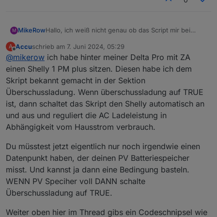
Hallo, ich weiß nicht genau ob das Script mir bei
MikeRow
M
meinem Vorhaben hilft, daher stelle ich mal meine
Accu
schrieb am
7. Juni 2024, 05:29
A
Frage hier. Wenn das Falsch ist, mach ich gern auch
Ich habe eine PV Anlage mit Speicher und möchte
zuletzt editiert von
Offline
@
mikerow
ich habe hinter meiner Delta Pro mit ZA
ein neues Thema dazu auf.
den Speicher ohne Elektriker erweitern. Ich habe mir
eine Ecoflow Delta Pro + Powerstream 800 + Smart
Kann mir da jemand etwas Orientierung geben? Wir
einen Shelly 1 PM plus sitzen. Diesen habe ich dem
Plug bestellt.
würdet ihr das machen? Danke und Gruß Mike
Skript bekannt gemacht in der Sektion
Ich möchte bei Überschuss oder günstigem Tibber
Überschussladung. Wenn überschussladung auf TRUE
Preis folgende Werte anpassen oder Zustände
ist, dann schaltet das Skript den Shelly automatisch an
erreichen.
Alle Werte wie Überschuss, Tibber Preise etc habe
und aus und reguliert die AC Ladeleistung in
ich heute schon im IOBroker.
Abhängigkeit vom Hausstrom verbrauch.
Wenn der primäre Speicher voll ist, soll der
Überschuss in den Ecoflow gehen. Dazu muss ich
Du müsstest jetzt eigentlich nur noch irgendwie einen
die Beladung starten/stoppen und ggf die
Datenpunkt haben, der deinen PV Batteriespeicher
Ladeleistung anpassen können.
Nach bestimmten Uhrzeiten bzw wenn der primäre
misst. Und kannst ja dann eine Bedingung basteln.
Speicher leer ist, will ich mit einem festen Wert
WENN PV Speciher voll DANN schalte
(Grundlast) entladen.
Überschussladung auf TRUE.
Sehe ich das Richtig, das Beladen kann ganz einfach
zb mit einem Shelly Plug (AN/AUS) gesteuert
Weiter oben hier im Thread gibs ein Codeschnipsel wie
werden? Oder hilft mir da das Script. Ich habe auch