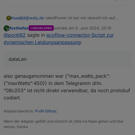
@
waly_de
ratedPower ist bei mir obwohl ich auf
Ponti92
P
Maximal 400W gestellt habe bei 8000
foxthefox
schrieb am
5. Juni 2024, 20:10
F
DEVELOPER
Wenn ich den Wert in der App verstelle, dann zeigt mir
zuletzt editiert von
Offline
@
ponti92
sagte in
ecoflow-connector-Script zur
das log folgendes an:
10:10:34.569	info	javascript.0 (21466) scrip
dynamischen Leistungsanpassung
:
dataLen
also genaugenommen war {"max_watts_pack":
{"maxWatts":450}} in dem Telegramm drin.
"08c203" ist nicht direkt verwendbar, da noch protobuf
codiert.
Adapterüberblick:
Profil Github
;
Wenn der Adapter gefällt und nützlich ist, bitte ins Repo gehen und Star
setzen. Danke