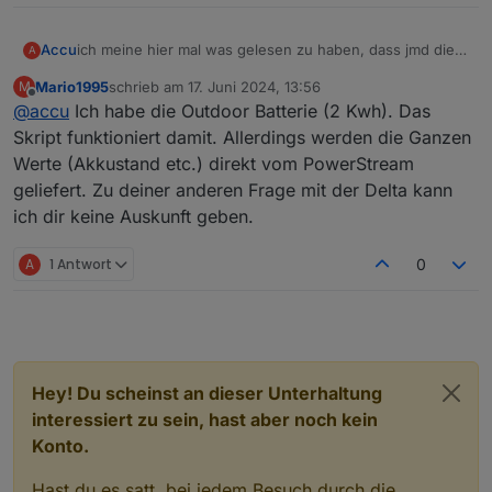
Accu
ich meine hier mal was gelesen zu haben, dass jmd die
A
EF outdoor Batterie mit dem PS betreibt. Kann hier
Mario1995
schrieb am
17. Juni 2024, 13:56
M
jemand mal paar Erfarhungsberichte posten zum Gerät
zuletzt editiert von
Offline
@
accu
Ich habe die Outdoor Batterie (2 Kwh). Das
und vorallem in Verbindung mit dem Skript. Erkennt das
Skript die neue EF 2KWH Outdoorbatterie? wie läuft das
Skript funktioniert damit. Allerdings werden die Ganzen
dann wenn man schon eine delta mit PS im einsatz hat.
Werte (Akkustand etc.) direkt vom PowerStream
Kann das skript beide PS steuern vorallem dann auch
geliefert. Zu deiner anderen Frage mit der Delta kann
beim Einspeisen?
ich dir keine Auskunft geben.
A
1 Antwort
0
Hey! Du scheinst an dieser Unterhaltung
interessiert zu sein, hast aber noch kein
Konto.
Hast du es satt, bei jedem Besuch durch die