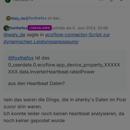
@
foxthefox
ist das
Waly_de
W
0_userdata.0.ecoflow.app_device_property_XXXXXXX
foxthefox
schrieb am
5. Juni 2024, 20:06
F
DEVELOPER
X.data.InverterHeartbeat.ratedPower
aus den Heartbeat Daten?
zuletzt editiert von
Offline
@
waly_de
sagte in
ecoflow-connector-Script zur
dynamischen Leistungsanpassung
:
@
foxthefox
ist das
0_userdata.0.ecoflow.app_device_property_XXXXX
XXX.data.InverterHeartbeat.ratedPower
aus den Heartbeat Daten?
nein das waren die Dinge, die in aherby's Daten im Post
zuvor drin waren.
Ich konnte leider noch keinen heartbeat analysieren, da
noch keiner gepostet wurde