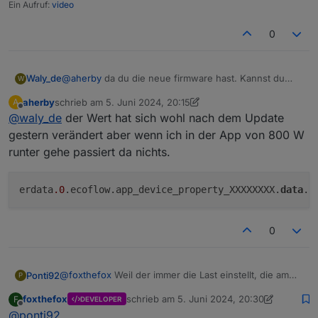
Ein Aufruf:
video
0
@
aherby
da du die neue firmware hast. Kannst du
Waly_de
W
bitte mal nachsehen, ob der eingestellte Wert
aherby
schrieb am
5. Juni 2024, 20:15
A
anschließend unter den Objekten an der Stelle:
zuletzt editiert von aherby
6. Mai 2024, 22:21
Offline
@
waly_de
der Wert hat sich wohl nach dem Update
Zu finden ist?
gestern verändert aber wenn ich in der App von 800 W
runter gehe passiert da nichts.
erdata
.0
.ecoflow.app_device_property_XXXXXXXX.
data
0
@
foxthefox
Weil der immer die Last einstellt, die am
Ponti92
P
Shelly 3em anzeigt, einstellt. Bei manchen springt es
foxthefox
schrieb am
5. Juni 2024, 20:30
F
DEVELOPER
auch von kompletter Deckung des Hausbedarfs (shelly
Hier ist das log als ich es eingeschaltet habe:
zuletzt editiert von foxthefox
6. Mai 2024, 
Offline
@
ponti92
= 0W) zu 100-200W Grundbedarf.