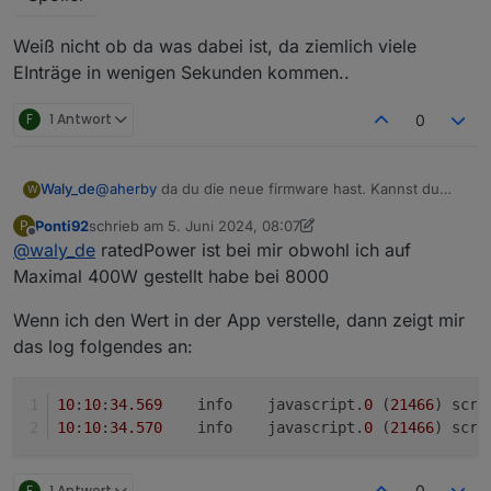
Weiß nicht ob da was dabei ist, da ziemlich viele
EInträge in wenigen Sekunden kommen..
F
1 Antwort
0
@
aherby
da du die neue firmware hast. Kannst du
Waly_de
W
bitte mal nachsehen, ob der eingestellte Wert
Ponti92
schrieb am
5. Juni 2024, 08:07
P
anschließend unter den Objekten an der Stelle:
zuletzt editiert von Ponti92
6. Mai 2024, 10:11
Offline
@
waly_de
ratedPower ist bei mir obwohl ich auf
Zu finden ist?
Maximal 400W gestellt habe bei 8000
Wenn ich den Wert in der App verstelle, dann zeigt mir
das log folgendes an:
10
:
10
:
34.569
	info	javascript.
0
 (
21466
) scri
10
:
10
:
34.570
	info	javascript.
0
 (
21466
) scri
F
1 Antwort
0