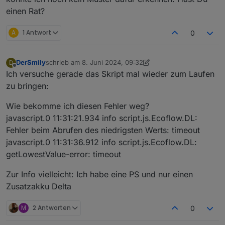
einen Rat?
A
1 Antwort
0
DerSmily
schrieb am
8. Juni 2024, 09:32
D
zuletzt editiert von DerSmily
6. Aug. 2024, 11:32
Offline
Ich versuche gerade das Skript mal wieder zum Laufen
zu bringen:
Wie bekomme ich diesen Fehler weg?
javascript.0 11:31:21.934 info script.js.Ecoflow.DL:
Fehler beim Abrufen des niedrigsten Werts: timeout
javascript.0 11:31:36.912 info script.js.Ecoflow.DL:
getLowestValue-error: timeout
Zur Info vielleicht: Ich habe eine PS und nur einen
Zusatzakku Delta
M
2 Antworten
0