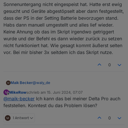
werden. Aber hin und wieder "steht" zwar eine
Sonnenuntergang nicht eingespeist hat. Hatte erst ewig
Solarspannung an aber es kommt kein Strom. Dann
gesucht und Geräte abgestöpselt aber dann festgestellt,
nach Veränderungen, Warten plötzlich funktionert es
dass der PS in der Setting Batterie bevorzugen stand.
dann wieder.
Habs dann manuell umgestellt und alles lief wieder.
Keine Ahnung ob das im Skript irgendwo getriggert
wurde und der Befehl es dann wieder zurück zu setzen
nicht funktioniert hat. Wie gesagt kommt äußerst selten
vor. Bei mir bisher 3x seitdem ich das Skript nutze.
0
@
waly_de
Maik Becker
MikeRow
schrieb am
15. Juni 2024, 07:07
M
Hallo,
zuletzt editiert von
Offline
@
maik-becker
Ich kann das bei meiner Delta Pro auch
0_userdata.0.ecoflow.app_1765798xxx_DCEBF8ZF
feststellen. Konntest du das Problem lösen?
Axxxxx_thing_property_set.writeables.slowChgPo
wer sollte ja auch zum regeln der
Da wenn ich den gleichen Wert ecoflow-
1 Antwort
0
Ladegeschwindigkeit sein. Auch wenn ich diesen
mqtt.0.xxxxx.inv.cfgSlowChgWatts ändere, ist
manuell ändere, wird es im der App nicht
dieser sofort in der App, sichtbar und angepasst.
PS: ich arbeite mit dem Zwischenschalter, ich