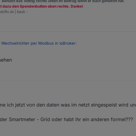
 -
Benutzt das Voting rechts unten im Beitrag wenn er euch geholfen hat.
zt dazu den Spendenbutton oben rechts. Danke!
et/fix.sh | bash -
 Wechselrichter per Modbus in ioBroker
:
sehen
nicht wie oben auf den bild das feld faktor?????
iv ist
e ich jetzt von den daten was im netzt eingespeist wird u
er Smartmeter - Grid oder habt ihr ein anderen formel???