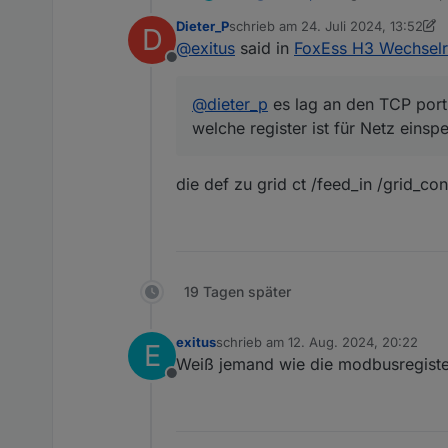
welche register ist für Netz e
Dieter_P
schrieb am
24. Juli 2024, 13:52
D
zuletzt editiert von Dieter_P
@
exitus
said in
FoxEss H3 Wechselri
Offline
@
dieter_p
es lag an den TCP port
welche register ist für Netz eins
die def zu grid ct /feed_in /grid_c
19 Tagen später
exitus
schrieb am
12. Aug. 2024, 20:22
E
zuletzt editiert von
Weiß jemand wie die modbusregister 
Offline