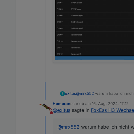
@
mrx552
warum habe ich nicht
exitus
E
Homoran
schrieb am
16. Aug. 2024, 17:12
zuletzt editiert von
@
exitus
sagte in
FoxEss H3 Wechsel
Nicht stören
@
mrx552
warum habe ich nicht wi