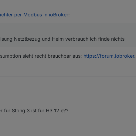
inspeisung Netztbezug und Heim verbrauch ich finde nichts
chter per Modbus in ioBroker
:
peisung Netztbezug und Heim verbrauch ich finde nichts
onsumption sieht recht brauchbar aus:
https://forum.iobroker
für String 3 ist für H3 12 e??