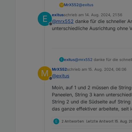
@
exitus
MrX552
M
exitus
schrieb am
14. Aug. 2024, 21:56
E
Moin,
zuletzt editiert von
@
mrx552
danke für die schneller An
Offline
String 3 "gibt es nicht". In
unterschiedliche Ausrichtung ohne V
Jörn
exitus
@
mrx552
danke für die schnell
E
Ausrichtung ohne Verluste ?
MrX552
schrieb am
15. Aug. 2024, 06:06
M
zuletzt editiert von
@
exitus
Offline
Moin, auf 1 und 2 müssen die String
Paneelen, String 3 kann unterschiedl
String 2 und die Südseite auf String
das ganze effektiver arbeitete, sei
E
2 Antworten
Letzte Antwort
15. Aug. 2