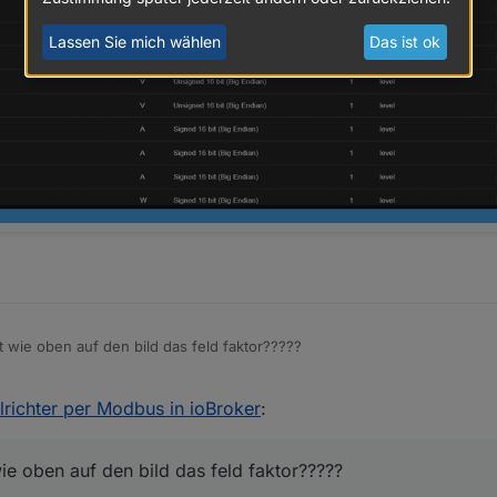
Lassen Sie mich wählen
Das ist ok
 wie oben auf den bild das feld faktor?????
richter per Modbus in ioBroker
:
e oben auf den bild das feld faktor?????