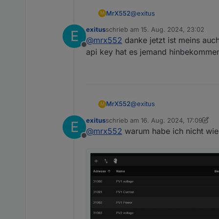
@
exitus
MrX552
M
exitus
schrieb am
15. Aug. 2024, 23:02
E
Moin, auf 1 und 2 müssen die
zuletzt editiert von
@
mrx552
danke jetzt ist meins auch
String 3 kann unterschiedlich
Offline
Südseite auf String 3. Vermut
api key hat es jemand hinbekomme
arbeitete, seit ich im Mai d
@
exitus
MrX552
M
exitus
schrieb am
16. Aug. 2024, 17:09
E
Moin, auf 1 und 2 müssen die
zuletzt editiert von exitus
@
mrx552
warum habe ich nicht wie 
String 3 kann unterschiedlich
Offline
Südseite auf String 3. Vermut
arbeitete, seit ich im Mai d