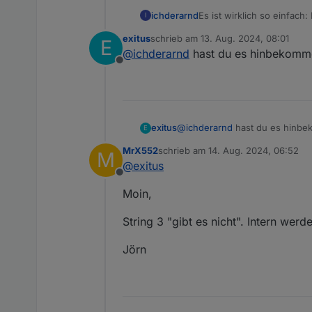
Es ist wirklich so einfac
ichderarnd
I
https://www.reichelt.de/
exitus
schrieb am
13. Aug. 2024, 08:01
E
Dann von einem LAN-Kabel
zuletzt editiert von
@
ichderarnd
hast du es hinbekommen 
und an A und B des USB-A
Offline
auswählen, Device ID 247 
Lief sofort
Jetzt muss ich nur noch 
Hersteller anfragen.
exitus
@
ichderarnd
hast du es hinbek
E
MrX552
schrieb am
14. Aug. 2024, 06:52
M
zuletzt editiert von
@
exitus
Offline
Moin,
String 3 "gibt es nicht". Intern we
Jörn