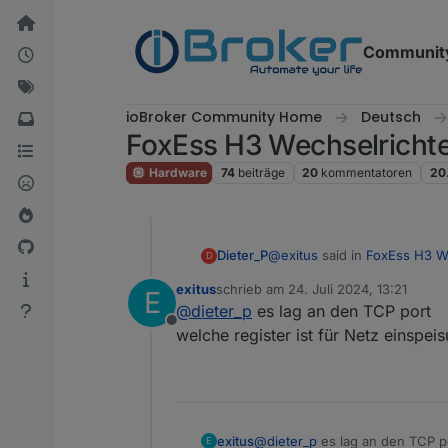
Weiter zum Inhalt
Communit
ioBroker Community Home
Deutsch
FoxEss H3 Wechselrichte
Hardware
74
beiträge
20
kommentatoren
20
@
exitus
said in
FoxEss H3 We
Dieter_P
D
exitus
schrieb am
24. Juli 2024, 13:21
E
zuletzt editiert von
@
dieter_p
es lag an den TCP port
das steht in log
Offline
On error: {"errno":-111,"
welche register ist für Netz einspe
hiernach schlägt die Modbu
Einstellungen des Gateways a
korrigieren, was nicht heißt,
exitus
@
dieter_p
es lag an den TCP p
E