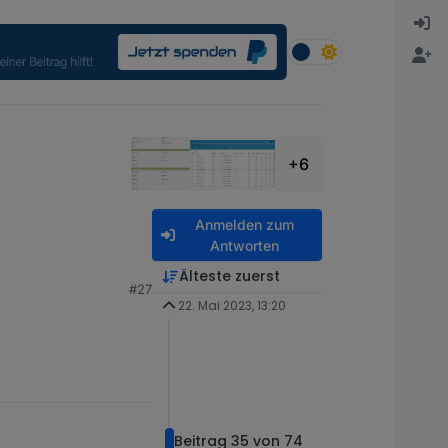
+6
Anmelden zum
Antworten
Älteste zuerst
#27
22. Mai 2023, 13:20
t":502}
eigst Du die
ings prüfen und
Beitrag 35 von 74