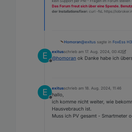
kein Support per PN! - Fragen im Forum stellen
Das Forum freut sich über eine Spende. Benut
der Installationsfixer:
curl -fsL https://iobroker.n
@
exitus
sagte in
FoxEss H3
Homoran
exitus
schrieb am
17. Aug. 2024, 00:42
E
zuletzt editiert von exitus
@
homoran
ok Danke habe ich über
@
mrx552
warum habe ich 
Offline
weil dein Köpfchen nicht akt
exitus
schrieb am
18. Aug. 2024, 11:46
E
zuletzt editiert von
hallo,
Offline
ich komme nicht weiter, wie bekomm
Hausvebrauch ist.
Muss ich PV gesamt - Smartmeter od