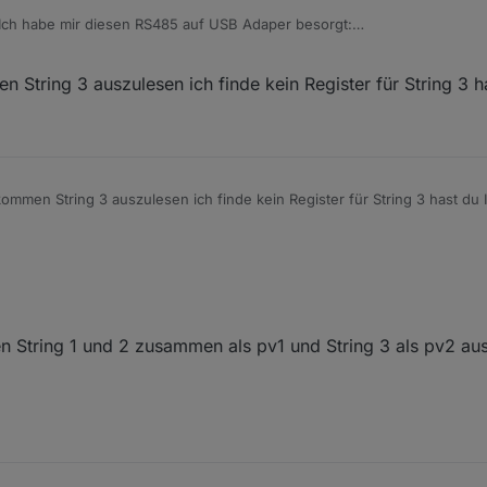
h: Ich habe mir diesen RS485 auf USB Adaper besorgt:
raspberry-pi-usb-rs485-schnittstelle-ch340c-rpi-usb-rs485-p242783.ht
 die Stecker abgeschnitten, zwei verdrillte Adern an A und B des „EM
String 3 auszulesen ich finde kein Register für String 3 h
dapters. Den USB Stecker in den Pi stecken, Modbusadapter installier
setzen und die Holdingregister anlegen.
sehen, wo ich die Daten für String 3 und folgende herbekomme. Werde 
ommen String 3 auszulesen ich finde kein Register für String 3 hast du 
rden String 1 und 2 zusammen als pv1 und String 3 als pv2 a