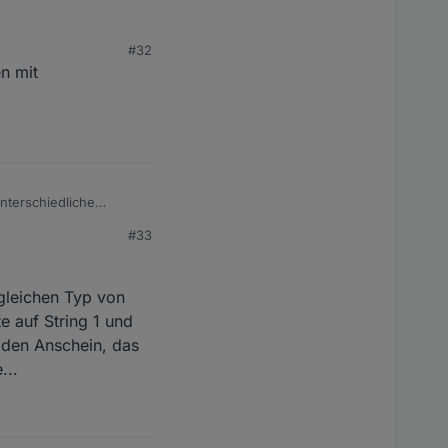
#32
n mit
ben.
unterschiedliche
#33
 gleichen Typ von
te auf String 1 und
s den Anschein, das
...