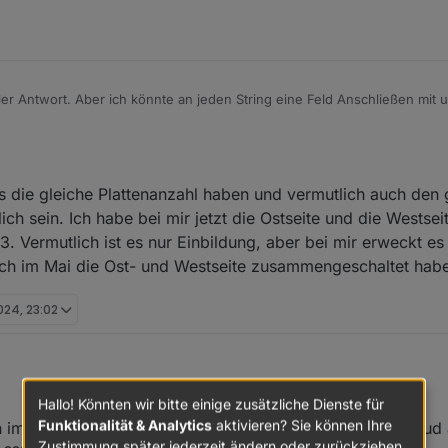
er Antwort. Aber ich könnte an jeden String eine Feld Anschließen mit 
s die gleiche Plattenanzahl haben und vermutlich auch den
ich sein. Ich habe bei mir jetzt die Ostseite und die Westsei
 3. Vermutlich ist es nur Einbildung, aber bei mir erweckt e
t ich im Mai die Ost- und Westseite zusammengeschaltet habe
024, 23:02
Hallo! Könnten wir bitte einige zusätzliche Dienste für
 Strings die gleiche Plattenanzahl haben und vermutlich auch den glei
Funktionalität & Analytics
aktivieren? Sie können Ihre
 im betrieb , was bis jetzt nicht klappt ist sich bei foxclo
 sein. Ich habe bei mir jetzt die Ostseite und die Westseite auf String 1 
Zustimmung später jederzeit ändern oder zurückziehen.