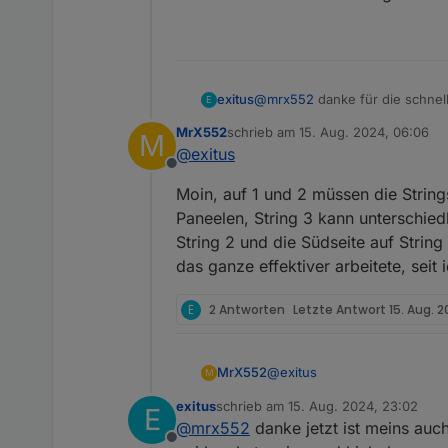
Jörn
exitus
@
mrx552
danke für die schnell
E
Ausrichtung ohne Verluste ?
MrX552
schrieb am
15. Aug. 2024, 06:06
M
zuletzt editiert von
@
exitus
Offline
Moin, auf 1 und 2 müssen die String
Paneelen, String 3 kann unterschiedl
String 2 und die Südseite auf String
das ganze effektiver arbeitete, sei
E
2 Antworten
Letzte Antwort
15. Aug. 2
@
exitus
MrX552
M
exitus
schrieb am
15. Aug. 2024, 23:02
E
Moin, auf 1 und 2 müssen die
zuletzt editiert von
@
mrx552
danke jetzt ist meins auch
String 3 kann unterschiedlich
Offline