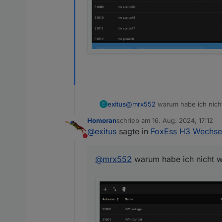
@
mrx552
warum habe ich nicht
exitus
E
Homoran
schrieb am
16. Aug. 2024, 17:12
zuletzt editiert von
@
exitus
sagte in
FoxEss H3 Wechsel
Nicht stören
@
mrx552
warum habe ich nicht wi