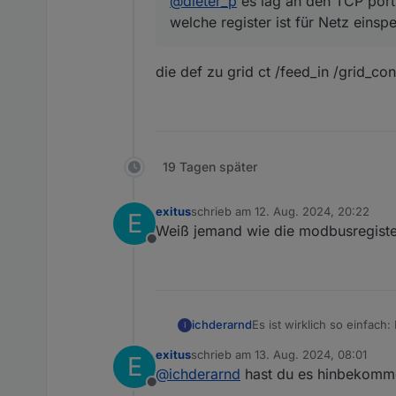
@
dieter_p
es lag an den TCP port
welche register ist für Netz eins
die def zu grid ct /feed_in /grid_c
19 Tagen später
exitus
schrieb am
12. Aug. 2024, 20:22
E
zuletzt editiert von
Weiß jemand wie die modbusregister 
Offline
Es ist wirklich so einfac
ichderarnd
I
https://www.reichelt.de/
exitus
schrieb am
13. Aug. 2024, 08:01
E
Dann von einem LAN-Kabel
zuletzt editiert von
@
ichderarnd
hast du es hinbekommen 
und an A und B des USB-A
Offline
auswählen, Device ID 247 
Lief sofort