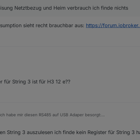
peisung Netztbezug und Heim verbrauch ich finde nichts
onsumption sieht recht brauchbar aus:
https://forum.iobroker
für String 3 ist für H3 12 e??
h: Ich habe mir diesen RS485 auf USB Adaper besorgt:
raspberry-pi-usb-rs485-schnittstelle-ch340c-rpi-usb-rs485-p242783.ht
 die Stecker abgeschnitten, zwei verdrillte Adern an A und B des „EM
String 3 auszulesen ich finde kein Register für String 3 h
dapters. Den USB Stecker in den Pi stecken, Modbusadapter installier
setzen und die Holdingregister anlegen.