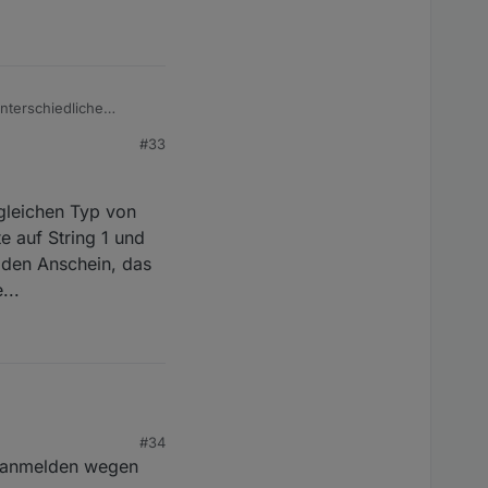
unterschiedliche
#33
 gleichen Typ von
te auf String 1 und
s den Anschein, das
...
#34
chen Typ von Paneelen,
ud anmelden wegen
und String 2 und die