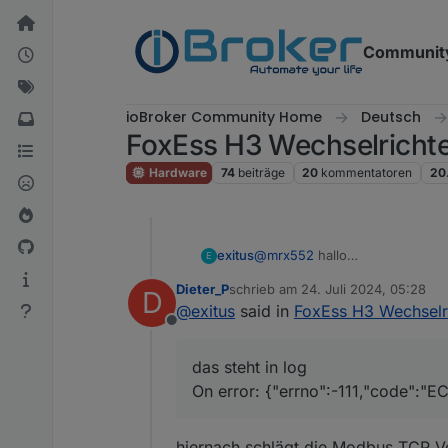
Weiter zum Inhalt
Communit
ioBroker Community Home
Deutsch
FoxEss H3 Wechselrichte
Hardware
74
beiträge
20
kommentatoren
20
@
mrx552
hallo
exitus
E
ich habe den h13 10
Dieter_P
schrieb am
24. Juli 2024, 05:28
D
elfin firmware 1.44.1
ich bekomme keine verbindung 
zuletzt editiert von
@
exitus
said in
FoxEss H3 Wechselri
Habe am wechselrichter pin1 auf
Offline
Meine einstellungen
das steht in log
On error: {"errno":-111,"code":"
hiernach schlägt die Modbus TCP V