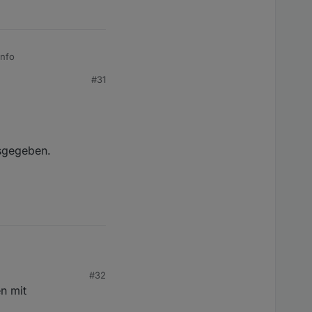
die Doku beim
Info
#31
usgegeben.
#32
n mit
ben.