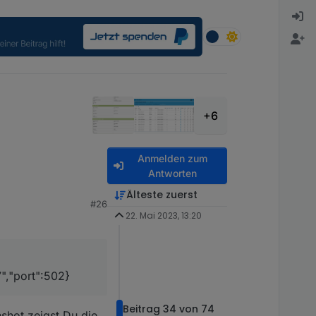
+6
Anmelden zum
Antworten
Älteste zuerst
#26
22. Mai 2023, 13:20
","port":502}
Beitrag 34 von 74
shot zeigst Du die