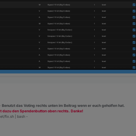
 -
Benutzt das Voting rechts unten im Beitrag wenn er euch geholfen hat.
zt dazu den Spendenbutton oben rechts. Danke!
et/fix.sh | bash -