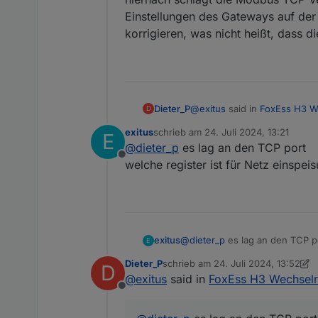
Einstellungen des Gateways auf der 
korrigieren, was nicht heißt, dass d
@
exitus
said in
FoxEss H3 We
Dieter_P
D
exitus
schrieb am
24. Juli 2024, 13:21
E
zuletzt editiert von
@
dieter_p
es lag an den TCP port
das steht in log
Offline
On error: {"errno":-111,"
welche register ist für Netz einspe
hiernach schlägt die Modbu
Einstellungen des Gateways a
korrigieren, was nicht heißt,
exitus
@
dieter_p
es lag an den TCP p
E
das steht in log
welche register ist für Netz e
On error: {"errno":-111,"code"
Dieter_P
schrieb am
24. Juli 2024, 13:52
D
zuletzt editiert von Dieter_P
@
exitus
said in
FoxEss H3 Wechselri
Offline