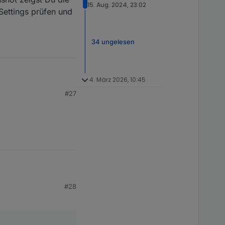
15. Aug. 2024, 23:02
Settings prüfen und
34 ungelesen
4. März 2026, 10:45
#27
t":502}
eigst Du die
ings prüfen und
02}
#28