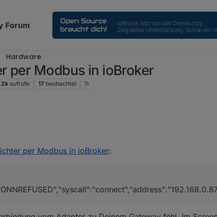
y Forum
Hardware
r per Modbus in ioBroker
.2k
aufrufe
17
beobachtet
adapter bleibt gelb was mache ich falsch???
chter per Modbus in ioBroker
:
 elfin A pin 2 auf Elfin B
ECONNREFUSED","syscall":"connect","address":"192.168.0.87
erbindung vom Adapter zu Deinem Gateway fehl. Im Screen