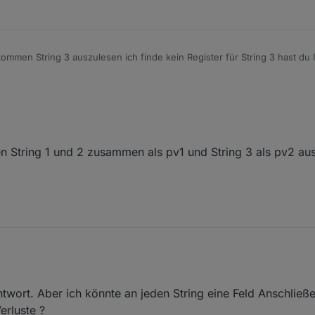
sehen, wo ich die Daten für String 3 und folgende herbekomme. Werde 
ommen String 3 auszulesen ich finde kein Register für String 3 hast du 
rden String 1 und 2 zusammen als pv1 und String 3 als pv2 a
twort. Aber ich könnte an jeden String eine Feld Anschließe
tern werden String 1 und 2 zusammen als pv1 und String 3 als pv2 ausgege
erluste ?