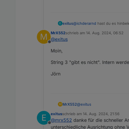
Jetzt muss ich nur noch 
Hersteller anfragen.
exitus
@
ichderarnd
hast du es hinbek
E
MrX552
schrieb am
14. Aug. 2024, 06:52
M
zuletzt editiert von
@
exitus
Offline
Moin,
String 3 "gibt es nicht". Intern we
Jörn
@
exitus
MrX552
M
exitus
schrieb am
14. Aug. 2024, 21:56
E
Moin,
zuletzt editiert von
@
mrx552
danke für die schneller An
Offline
String 3 "gibt es nicht". In
unterschiedliche Ausrichtung ohne V