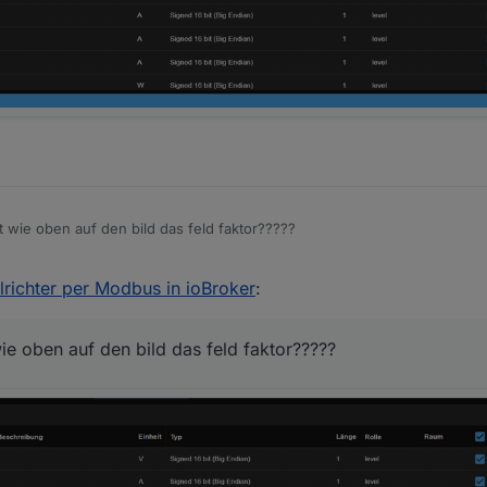
 wie oben auf den bild das feld faktor?????
richter per Modbus in ioBroker
:
e oben auf den bild das feld faktor?????