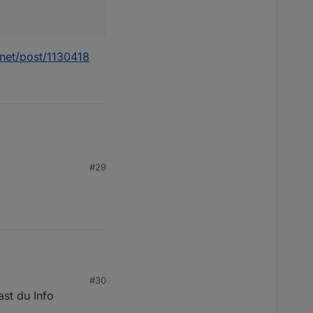
.net/post/1130418
#29
ml?&nbc=1
#30
S“ Anschlusses des Fox
ast du Info
en, den USB-Port