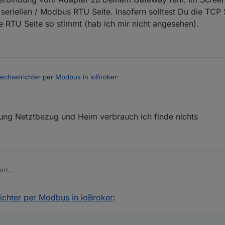
seriellen / Modbus RTU Seite. Insofern solltest Du die TCP 
ie RTU Seite so stimmt (hab ich mir nicht angesehen).
chselrichter per Modbus in ioBroker
:
code":"ECONNREFUSED","syscall":"connect","address":"192.168.0.87","por
isung Netztbezug und Heim verbrauch ich finde nichts
s TCP Verbindung vom Adapter zu Deinem Gateway fehl. Im Screenshot z
uf der seriellen / Modbus RTU Seite. Insofern solltest Du die TCP Sett
 dass die RTU Seite so stimmt (hab ich mir nicht angesehen).
ort
inspeisung Netztbezug und Heim verbrauch ich finde nichts
:"ECONNREFUSED","syscall":"connect","address":"192.168.0.87","port":5
chter per Modbus in ioBroker
: