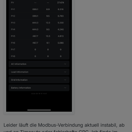
Leider läuft die Modbus-Verbindung aktuell instabil, ab
und an Timeouts oder fehlerhafte CRC. Ich finde im