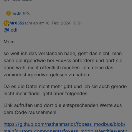
Hallo,
Tiedi
T
MrX552
schrieb am
18. Feb. 2024, 18:51
M
vielen Dank schonmal für die Dokumentation.
zuletzt editiert von
Offline
@
tiedi
Kann man die Modbus Register nicht hier direkt
Moin,
reinstellen?
Funktioniert das auch mit der T-Serie von Fox ESS?
so weit ich das verstanden habe, geht das nicht, man
Ich überlege mir den FOX ESS T15-G3 15kW zu holen.
kann die irgendwie bei FoxEss anfordern und darf sie
dann wohl nicht öffentlich machen. Ich meine das
zumindest irgendwo gelesen zu haben.
Da es die Datei nicht mehr gibt und ich sie auch gerade
nicht mehr finde, geht aber folgendes:
Link aufrufen und dort die entsprechenden Werte aus
dem Code rausnehmen!
https://github.com/nathanmarlor/foxess_modbus/blob/
main/custom_components/foxess_modbus/entities/entit