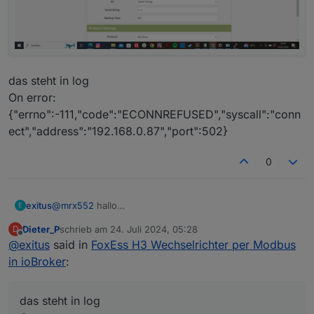
das steht in log
On error:
{"errno":-111,"code":"ECONNREFUSED","syscall":"conn
ect","address":"192.168.0.87","port":502}
0
@
mrx552
hallo
exitus
E
ich habe den h13 10
Dieter_P
schrieb am
24. Juli 2024, 05:28
D
elfin firmware 1.44.1
ich bekomme keine verbindung adapter bleibt gelb was
zuletzt editiert von
Offline
@
exitus
said in
FoxEss H3 Wechselrichter per Modbus
mache ich falsch???
Habe am wechselrichter pin1 auf elfin A pin 2 auf Elfin B
in ioBroker
:
Meine einstellungen
Einstellungen jeweils speichern und den Elfin neu
das steht in log
starten.