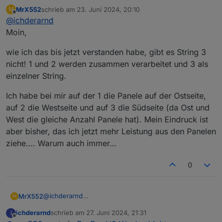
RS485 auf USB Adaper besorgt:
MrX552
schrieb am
23. Juni 2024, 20:10
M
https://www.reichelt.de/raspberry-pi-usb-rs485-
Dann von einem LAN-Kabel die Stecker
zuletzt editiert von
Offline
@
ichderarnd
schnittstelle-ch340c-rpi-usb-rs485-p242783.html?
abgeschnitten, zwei verdrillte Adern an A und B
&nbc=1
des „EMS“ Anschlusses des Fox und an A und B
Lief sofort
Moin,
des USB-Adapters. Den USB Stecker in den Pi
stecken, Modbusadapter installieren, den USB-Port
Jetzt muss ich nur noch sehen, wo ich die Daten
wie ich das bis jetzt verstanden habe, gibt es String 3
auswählen, Device ID 247 setzen und die
für String 3 und folgende herbekomme. Werde die
nicht! 1 und 2 werden zusammen verarbeitet und 3 als
Holdingregister anlegen.
Doku beim Hersteller anfragen.
einzelner String.
Ich habe bei mir auf der 1 die Panele auf der Ostseite,
auf 2 die Westseite und auf 3 die Südseite (da Ost und
West die gleiche Anzahl Panele hat). Mein Eindruck ist
aber bisher, das ich jetzt mehr Leistung aus den Panelen
ziehe…. Warum auch immer…
0
@
ichderarnd
MrX552
M
Moin,
ichderarnd
schrieb am
27. Juni 2024, 21:31
I
wie ich das bis jetzt verstanden habe, gibt es String 3
zuletzt editiert von
Offline