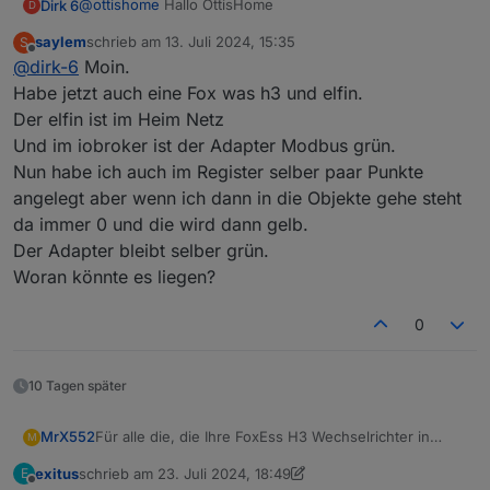
@
ottishome
Hallo OttisHome
Dirk 6
D
saylem
schrieb am
13. Juli 2024, 15:35
S
Ich habe unser (mein) Problem gefunden.
zuletzt editiert von
Offline
@
dirk-6
Moin.
Ich war in der Annahme, dass im Elfin schon serielle
Daten angezeigt werden müssen auch wenn keine
Habe jetzt auch eine Fox was h3 und elfin.
Register (Holding-Register) angelegt sind!
Der elfin ist im Heim Netz
Und im iobroker ist der Adapter Modbus grün.
Nun habe ich auch im Register selber paar Punkte
angelegt aber wenn ich dann in die Objekte gehe steht
da immer 0 und die wird dann gelb.
Der Adapter bleibt selber grün.
Allein als ich die ersten Register per Hand angelegt
habe, wurden auch im Elfin Serielle Datenpakete
Woran könnte es liegen?
angezeigt!
0
10 Tagen später
Für alle die, die Ihre FoxEss H3 Wechselrichter in
MrX552
M
ioBroker einbinden möchten, auch einigen erfolglosen
exitus
schrieb am
23. Juli 2024, 18:49
E
Versuchen läuft es nun. Angeschlossen ist ein FoxEss
Die FoxEss Cloud und / oder FoxEss App ist ja doch
zuletzt editiert von exitus
Offline