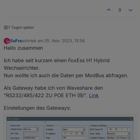
Ich könnte mir in den Allerwertesten beißen.
0
Wochenlang rumgedoktert!
Jetzt aber
7 Tagen später
SuFra
schrieb am
25. Nov. 2023, 13:56
S
zuletzt editiert von
Offline
Hallo zusammen
Ich habe seit kurzem einen FoxEss H1 Hybrid
Wechselrichter.
Nun wollte ich auch die Daten per ModBus abfragen.
Als Gateway habe ich von Waveshare den
"RS232/485/422 ZU POE ETH (B)".
Link
Einstellungen des Gateways: