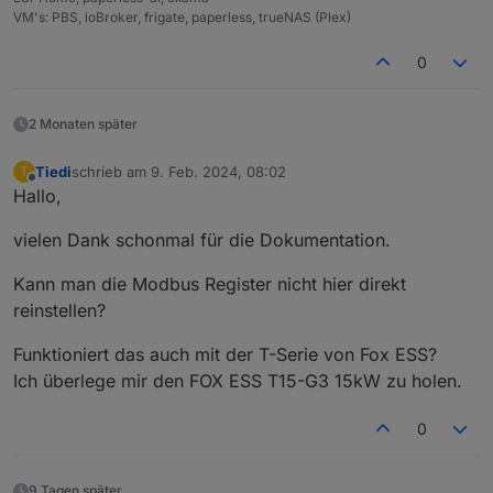
VM's: PBS, ioBroker, frigate, paperless, trueNAS (Plex)
0
Per WLAN auf den Elfin zugreifen (AP) und unter
2 Monaten später
der Adresse: 10.10.100.254 unter WLAN das
eigene WLAN einrichten, anschließend den Elfin
Tiedi
schrieb am
9. Feb. 2024, 08:02
T
zuletzt editiert von
neu starten.
Offline
Hallo,
Über das eigene Netzwerk auf die IP des Elfin
vielen Dank schonmal für die Dokumentation.
zugreifen und die Einstellungen wie in den
folgenden Bildern anpassen:
Kann man die Modbus Register nicht hier direkt
reinstellen?
Funktioniert das auch mit der T-Serie von Fox ESS?
Ich überlege mir den FOX ESS T15-G3 15kW zu holen.
0
9 Tagen später