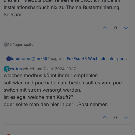
Installationshanbuch nix zu Thema Busterminierung.
Seltsam…
0
10 Tagen später
@
mrx552
sagte in
FoxEss H3 Wechselrichter per
ichderarnd
I
Modbus in ioBroker
:
exitus
schrieb am
7. Juli 2024, 19:17
E
zuletzt editiert von
Offline
welchen modbus könnt ihr mir empfehlen
@
ichderarnd
Moin,
soll wlan und poe haben am besten soll es vom poe
Eigentlich sind es 5 Strings, immer zwei an einem
switch mit strom versorgt werden.
MPPT. Mir fehlt noch die Modbus Doku zu dem
wie ich das bis jetzt verstanden habe, gibt es
Ist es egal welche man Kauft??
Teil, um das richtig zuzuordnen.
String 3 nicht! 1 und 2 werden zusammen
verarbeitet und 3 als einzelner String.
oder sollte man den hier in der 1.Post nehmen
0