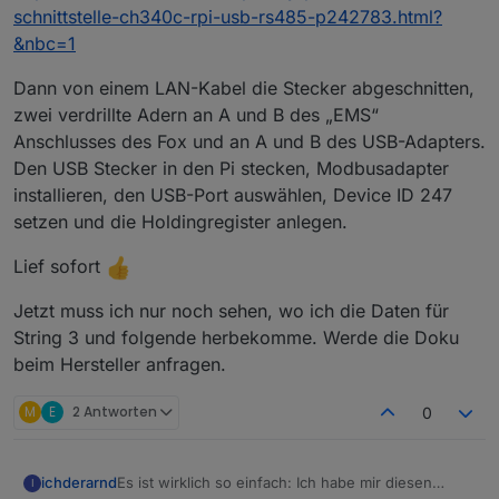
schnittstelle-ch340c-rpi-usb-rs485-p242783.html?
&nbc=1
Dann von einem LAN-Kabel die Stecker abgeschnitten,
zwei verdrillte Adern an A und B des „EMS“
Anschlusses des Fox und an A und B des USB-Adapters.
Den USB Stecker in den Pi stecken, Modbusadapter
installieren, den USB-Port auswählen, Device ID 247
setzen und die Holdingregister anlegen.
Lief sofort
Jetzt muss ich nur noch sehen, wo ich die Daten für
String 3 und folgende herbekomme. Werde die Doku
beim Hersteller anfragen.
M
E
2 Antworten
0
Es ist wirklich so einfach: Ich habe mir diesen
ichderarnd
I