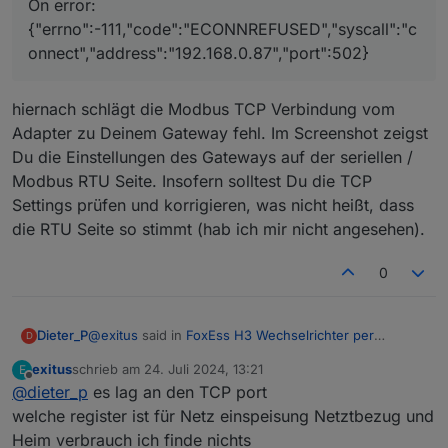
On error:
im ioBroker den Modbus Adapter installieren und
{"errno":-111,"code":"ECONNREFUSED","syscall":"c
die Einstellungen wie folgt wählen:
onnect","address":"192.168.0.87","port":502}
hiernach schlägt die Modbus TCP Verbindung vom
Adapter zu Deinem Gateway fehl. Im Screenshot zeigst
das steht in log
Du die Einstellungen des Gateways auf der seriellen /
On error:
{"errno":-111,"code":"ECONNREFUSED","syscall":"conne
Modbus RTU Seite. Insofern solltest Du die TCP
ct","address":"192.168.0.87","port":502}
Settings prüfen und korrigieren, was nicht heißt, dass
die RTU Seite so stimmt (hab ich mir nicht angesehen).
0
Die Geräte ID muss die gleiche sein, wie im
Wechselrichter eingestellt, zu finden unter:
Menü -> Konfiguration -> Kommunikation -> RS485 -
@
exitus
said in
FoxEss H3 Wechselrichter per
Dieter_P
D
> DeviceID
Modbus in ioBroker
:
Die IP-Adresse ist die des Elfin EW11
exitus
schrieb am
24. Juli 2024, 13:21
E
zuletzt editiert von
Offline
@
dieter_p
es lag an den TCP port
das steht in log
On error:
welche register ist für Netz einspeisung Netztbezug und
hiernach schlägt die Modbus TCP Verbindung vom
{"errno":-111,"code":"ECONNREFUSED","syscall":
Heim verbrauch ich finde nichts
Adapter zu Deinem Gateway fehl. Im Screenshot
"connect","address":"192.168.0.87","port":502}