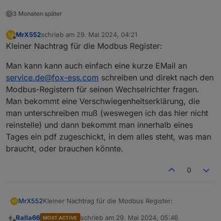
3 Monaten später
MrX552
schrieb am
29. Mai 2024, 04:21
M
zuletzt editiert von
Offline
Kleiner Nachtrag für die Modbus Register:
Die Geräte ID muss die gleiche sein, wie im
Wechselrichter eingestellt, zu finden unter:
Man kann kann auch einfach eine kurze EMail an
Menü -> Konfiguration -> Kommunikation -> RS485 -
service.de@fox-ess.com
schreiben und direkt nach den
> DeviceID
Modbus-Registern für seinen Wechselrichter fragen.
Die IP-Adresse ist die des Elfin EW11
Man bekommt eine Verschwiegenheitserklärung, die
man unterschreiben muß (weswegen ich das hier nicht
reinstelle) und dann bekommt man innerhalb eines
Tages ein pdf zugeschickt, in dem alles steht, was man
braucht, oder brauchen könnte.
0
Kleiner Nachtrag für die Modbus Register:
MrX552
M
Die entsprechenden Modbus Adressen gibts hier als
Ralla66
schrieb am
29. Mai 2024, 05:46
MOST ACTIVE
Man kann kann auch einfach eine kurze EMail an