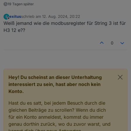
19 Tagen später
exitus
schrieb am
12. Aug. 2024, 20:22
E
zuletzt editiert von
Offline
Weiß jemand wie die modbusregister für String 3 ist für
H3 12 e??
0
Hey! Du scheinst an dieser Unterhaltung
interessiert zu sein, hast aber noch kein
Konto.
Hast du es satt, bei jedem Besuch durch die
gleichen Beiträge zu scrollen? Wenn du dich
für ein Konto anmeldest, kommst du immer
genau dorthin zurück, wo du zuvor warst, und
kannst dich über neue Antworten