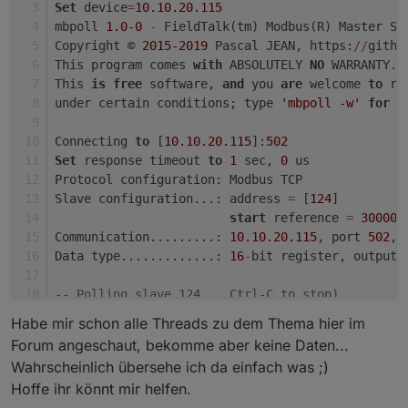
2023
-11
-25
14
:
45
:
36.138
	info	starting. Version 
5.
Set
 device
=
10.10
.20
.115
2023
-11
-25
14
:
45
:
36.061
debug
	Plugin sentry Initia
mbpoll 
1.0
-0
-
 FieldTalk(tm) Modbus(R) Master Si
Copyright © 
2015
-2019
 Pascal JEAN, https:
/
/
githu
This program comes 
with
 ABSOLUTELY 
NO
 WARRANTY.
This 
is
free
 software, 
and
 you 
are
 welcome 
to
 re
under certain conditions; type 
'mbpoll -w'
for
 d
Connecting 
to
 [
10.10
.20
.115
]:
502
Set
 response timeout 
to
1
 sec, 
0
 us
Protocol configuration: Modbus TCP
Slave configuration...: address 
=
 [
124
]
start
 reference 
=
30000
,
Communication.........: 
10.10
.20
.115
, port 
502
, 
Data type.............: 
16
-
bit register, output 
-- Polling slave 124... Ctrl-C to stop)
[
00
][
01
][
00
][
00
][
00
][
06
][
7
C][
03
][
75
][
2
F][
00
][
01
]
Habe mir schon alle Threads zu dem Thema hier im
Waiting 
for
 a confirmation...
Forum angeschaut, bekomme aber keine Daten...
ERROR Connection timed 
out
: 
select
Wahrscheinlich übersehe ich da einfach was ;)
Read output (holding) register failed: Connectio
Hoffe ihr könnt mir helfen.
-- Polling slave 124... Ctrl-C to stop)