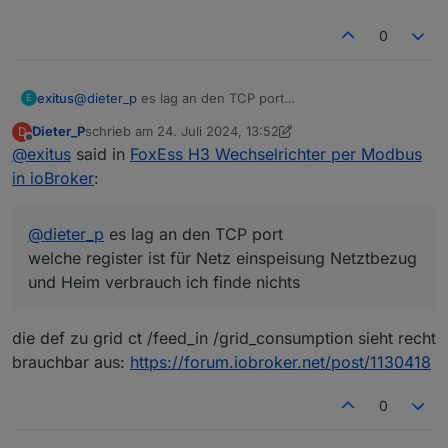
zeigst Du die Einstellungen des Gateways auf der
seriellen / Modbus RTU Seite. Insofern solltest Du die
0
TCP Settings prüfen und korrigieren, was nicht heißt,
dass die RTU Seite so stimmt (hab ich mir nicht
angesehen).
exitus
@
dieter_p
es lag an den TCP port
E
welche register ist für Netz einspeisung Netztbezug
Dieter_P
schrieb am
24. Juli 2024, 13:52
D
und Heim verbrauch ich finde nichts
zuletzt editiert von Dieter_P
Offline
@
exitus
said in
FoxEss H3 Wechselrichter per Modbus
Die entsprechenden Modbus Adressen gibts hier als
in ioBroker
:
xls Datei:
https://github.com/TonyM1958/HA-FoxESS-
Modbus/wiki/H1-H3-Modbus-Map.xls
@
dieter_p
es lag an den TCP port
Was man mit den Daten macht, sei jedem selbst
überlassen!!
welche register ist für Netz einspeisung Netztbezug
in diesem Sinne
und Heim verbrauch ich finde nichts
die def zu grid ct /feed_in /grid_consumption sieht recht
brauchbar aus:
https://forum.iobroker.net/post/1130418
0