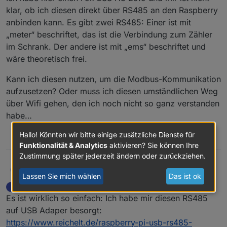
klar, ob ich diesen direkt über RS485 an den Raspberry
anbinden kann. Es gibt zwei RS485: Einer ist mit
„meter“ beschriftet, das ist die Verbindung zum Zähler
im Schrank. Der andere ist mit „ems“ beschriftet und
wäre theoretisch frei.
Kann ich diesen nutzen, um die Modbus-Kommunikation
aufzusetzen? Oder muss ich diesen umständlichen Weg
über Wifi gehen, den ich noch nicht so ganz verstanden
habe…
Hallo! Könnten wir bitte einige zusätzliche Dienste für
0
Funktionalität & Analytics
aktivieren? Sie können Ihre
Zustimmung später jederzeit ändern oder zurückziehen.
Ich habe hier einen Fox ESS H3 29.9 und mir ist
ichderarnd
I
Lassen Sie mich wählen
Das ist ok
nicht klar, ob ich diesen direkt über RS485 an den
ichderarnd
schrieb am
19. Juni 2024, 20:47
I
Raspberry anbinden kann. Es gibt zwei RS485:
Kann ich diesen nutzen, um die Modbus-
zuletzt editiert von
Offline
Es ist wirklich so einfach: Ich habe mir diesen RS485
Einer ist mit „meter“ beschriftet, das ist die
Kommunikation aufzusetzen? Oder muss ich diesen
Verbindung zum Zähler im Schrank. Der andere ist
umständlichen Weg über Wifi gehen, den ich noch
auf USB Adaper besorgt:
mit „ems“ beschriftet und wäre theoretisch frei.
nicht so ganz verstanden habe…
https://www.reichelt.de/raspberry-pi-usb-rs485-