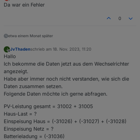
zuletzt editiert von Dirk 6
10. Dez. 2023, 10:39
Offline
Da war ein Fehler
Ich war in der Annahme, dass im Elfin schon serielle
Daten angezeigt werden müssen auch wenn keine
Register (Holding-Register) angelegt sind!
0
etwa einem Monat später
JvThaden
schrieb am
18. Nov. 2023, 11:20
J
zuletzt editiert von
Offline
Hallo
Allein als ich die ersten Register per Hand angelegt
Ich bekomme die Daten jetzt aus dem Wechselrichter
habe, wurden auch im Elfin Serielle Datenpakete
angezeigt!
angezeigt.
Habe aber immer noch nicht verstanden, wie sich die
Daten zusammen setzen.
Folgende Daten möchte ich gerne abfragen.
PV-Leistung gesamt = 31002 + 31005
Haus-Last = ?
Einspeisung Haus = (-31026) + (-31027) + (-31028)
Einspeisung Netz = ?
Batterieladung = (-31036)