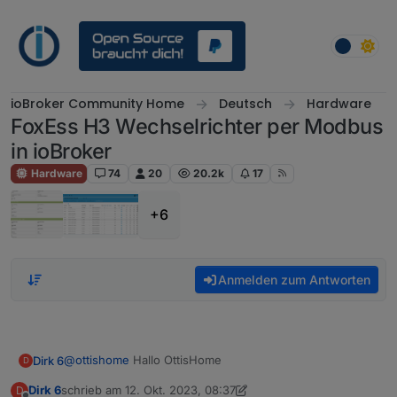
Weiter zum Inhalt
ioBroker Community Home
Deutsch
Hardware
FoxEss H3 Wechselrichter per Modbus
in ioBroker
Hardware
74
20
20.2k
17
+6
Anmelden zum Antworten
@
ottishome
Hallo OttisHome
Dirk 6
D
Dirk 6
schrieb am
12. Okt. 2023, 08:37
D
Ich habe unser (mein) Problem gefunden.