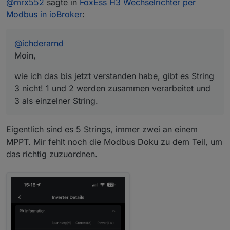
@
mrx552
sagte in
FoxEss H3 Wechselrichter per
nicht! 1 und 2 werden zusammen verarbeitet und 3 als
einzelner String.
Ich habe bei mir auf der 1 die Panele auf der Ostseite,
Modbus in ioBroker
:
auf 2 die Westseite und auf 3 die Südseite (da Ost
und West die gleiche Anzahl Panele hat). Mein
Eindruck ist aber bisher, das ich jetzt mehr Leistung
@
ichderarnd
aus den Panelen ziehe…. Warum auch immer…
Moin,
wie ich das bis jetzt verstanden habe, gibt es String
3 nicht! 1 und 2 werden zusammen verarbeitet und
3 als einzelner String.
Eigentlich sind es 5 Strings, immer zwei an einem
MPPT. Mir fehlt noch die Modbus Doku zu dem Teil, um
das richtig zuzuordnen.