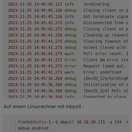
2023
-11
-25
14
:
45
:
45.127
2023
-11
-25
14
:
45
:
45.126
debug
2023
-11
-25
14
:
45
:
45.126
2023
-11
-25
14
:
45
:
42.272
	info	Disconnected from s
2023
-11
-25
14
:
45
:
42.272
debug
2023
-11
-25
14
:
45
:
41.276
debug
2023
-11
-25
14
:
45
:
41.275
debug
2023
-11
-25
14
:
45
:
41.275
debug
	Socket closed with 
e
2023
-11
-25
14
:
45
:
41.273
	warn	Poll 
error
 count: 
1
 
2023
-11
-25
14
:
45
:
41.272
error
	Client 
in
error
2023
-11
-25
14
:
45
:
41.272
error
2023
-11
-25
14
:
45
:
41.271
2023
-11
-25
14
:
45
:
36.269
debug
	[DevID_124/holdingRe
2023
-11
-25
14
:
45
:
36.269
debug
2023
-11
-25
14
:
45
:
36.269
debug
	[DevID_124] Poll sta
2023
-11
-25
14
:
45
:
36.268
	info	Connected to slave 
1
2023
-11
-25
14
:
45
:
36.179
debug
	Add holdingRegisters
Auf einem Linuxrechner mit mbpoll :
2023
-11
-25
14
:
45
:
36.179
debug
	Initialize Objects 
f
2023
-11
-25
14
:
45
:
36.179
debug
	Initialize Objects 
f
2023
-11
-25
14
:
45
:
36.179
debug
	Initialize Objects 
f
frank
@Ubuntu
-1
:
~
$ mbpoll 
10.10
.20
.115
-
a 
124
-
r 
2023
-11
-25
14
:
45
:
36.179
debug
	Initialize Objects 
f
debug enabled