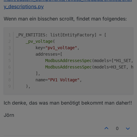
y_descriptions.py
Wenn man ein bisschen scrollt, findet man folgendes:
_PV_ENTITIES: list[EntityFactory] = [
_pv_voltage
(
        key=
"pv1_voltage"
,
        addresses=[
ModbusAddressesSpec
(models=[*H1_SET, 
ModbusAddressesSpec
(models=H3_SET, ho
        ],
Einstellungen jeweils speichern und den Elfin neu
        name=
"PV1 Voltage"
,
starten.
    ),
im ioBroker den Modbus Adapter installieren und
die Einstellungen wie folgt wählen:
Ich denke, das was man benötigt bekommt man daher!!
Jörn
0